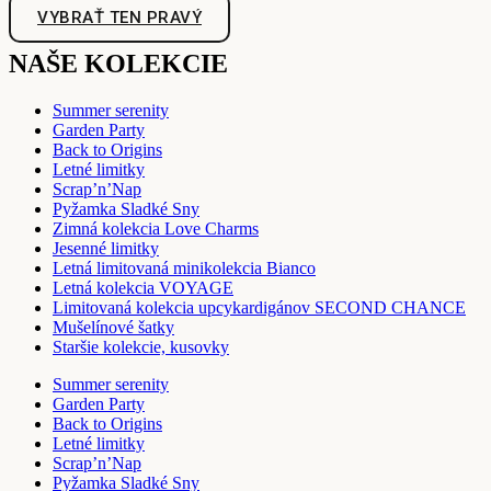
VYBRAŤ TEN PRAVÝ
NAŠE KOLEKCIE
Summer serenity
Garden Party
Back to Origins
Letné limitky
Scrap’n’Nap
Pyžamka Sladké Sny
Zimná kolekcia Love Charms
Jesenné limitky
Letná limitovaná minikolekcia Bianco
Letná kolekcia VOYAGE
Limitovaná kolekcia upcykardigánov SECOND CHANCE
Mušelínové šatky
Staršie kolekcie, kusovky
Summer serenity
Garden Party
Back to Origins
Letné limitky
Scrap’n’Nap
Pyžamka Sladké Sny