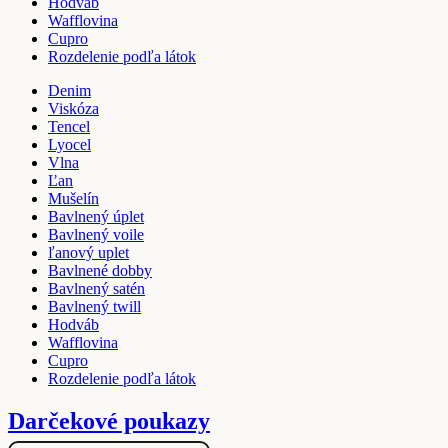
Hodváb
Wafflovina
Cupro
Rozdelenie podľa látok
Denim
Viskóza
Tencel
Lyocel
Vlna
Ľan
Mušelín
Bavlnený úplet
Bavlnený voile
ľanový uplet
Bavlnené dobby
Bavlnený satén
Bavlnený twill
Hodváb
Wafflovina
Cupro
Rozdelenie podľa látok
Darčekové poukazy