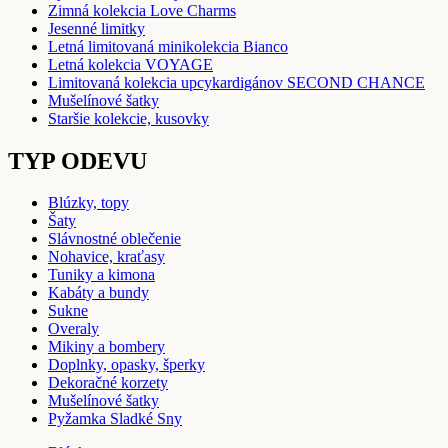
Zimná kolekcia Love Charms
Jesenné limitky
Letná limitovaná minikolekcia Bianco
Letná kolekcia VOYAGE
Limitovaná kolekcia upcykardigánov SECOND CHANCE
Mušelínové šatky
Staršie kolekcie, kusovky
TYP ODEVU
Blúzky, topy
Šaty
Slávnostné oblečenie
Nohavice, kraťasy
Tuniky a kimona
Kabáty a bundy
Sukne
Overaly
Mikiny a bombery
Doplnky, opasky, šperky
Dekoračné korzety
Mušelínové šatky
Pyžamka Sladké Sny