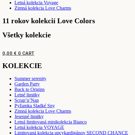
Letná kolekcia Voyage
Zimná kolekcia Love Charms
11 rokov kolekcií Love Colors
Všetky kolekcie
0,00
€
0
CART
KOLEKCIE
Summer serenity
Garden Party
Back to Origins
Letné limitky
Scrap’n’Nap
Pyžamka Sladké Sny
Zimná kolekcia Love Charms
Jesenné limitky
Letná limitovaná minikolekcia Bianco
Letná kolekcia VOYAGE
Limitovaná kolekcia upcykardigánov SECOND CHANCE