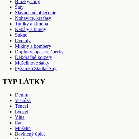
Blúzky, topy
Šaty
Slávnostné oblečenie
Nohavice, kraťasy
Tuniky a kimona
Kabáty a bundy
Sukne
Overaly
Mikiny a bombery
Doplnky, opasky, šperky
Dekoračné korzety
Mušelínové šatky
Pyžamka Sladké Sny
TYP LÁTKY
Denim
Viskóza
Tencel
Lyocel
Vlna
Ľan
Mušelín
Bavlnený úplet