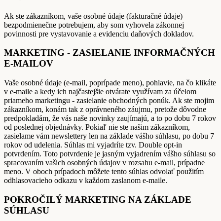
Ak ste zákazníkom, vaše osobné údaje (fakturačné údaje)
bezpodmienečne potrebujem, aby som vyhovela zákonnej
povinnosti pre vystavovanie a evidenciu daňových dokladov.
MARKETING - ZASIELANIE INFORMAČNÝCH
E-MAILOV
Vaše osobné údaje (e-mail, poprípade meno), pohlavie, na čo klikáte
v e-maile a kedy ich najčastejšie otvárate využívam za účelom
priameho marketingu - zasielanie obchodných ponúk. Ak ste mojim
zákazníkom, konám tak z oprávneného záujmu, pretože dôvodne
predpokladám, že vás naše novinky zaujímajú, a to po dobu 7 rokov
od poslednej objednávky. Pokiaľ nie ste našim zákazníkom,
zasielame vám newslettery len na základe vášho súhlasu, po dobu 7
rokov od udelenia. Súhlas mi vyjadríte tzv. Double opt-in
potvrdením. Toto potvrdenie je jasným vyjadrením vášho súhlasu so
spracovaním vašich osobných údajov v rozsahu e-mail, prípadne
meno. V oboch prípadoch môžete tento súhlas odvolať použitím
odhlasovacieho odkazu v každom zaslanom e-maile.
POKROČILÝ MARKETING NA ZÁKLADE
SÚHLASU