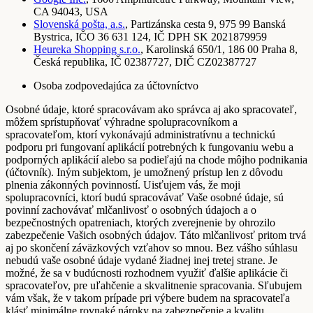
CA 94043, USA
Slovenská pošta, a.s.
, Partizánska cesta 9, 975 99 Banská
Bystrica, IČO 36 631 124, IČ DPH SK 2021879959
Heureka Shopping s.r.o.
, Karolinská 650/1, 186 00 Praha 8,
Česká republika, IČ 02387727, DIČ CZ02387727
Osoba zodpovedajúca za účtovníctvo
Osobné údaje, ktoré spracovávam ako správca aj ako spracovateľ,
môžem sprístupňovať výhradne spolupracovníkom a
spracovateľom, ktorí vykonávajú administratívnu a technickú
podporu pri fungovaní aplikácií potrebných k fungovaniu webu a
podporných aplikácií alebo sa podieľajú na chode môjho podnikania
(účtovník). Iným subjektom, je umožnený prístup len z dôvodu
plnenia zákonných povinností. Uisťujem vás, že moji
spolupracovníci, ktorí budú spracovávať Vaše osobné údaje, sú
povinní zachovávať mlčanlivosť o osobných údajoch a o
bezpečnostných opatreniach, ktorých zverejnenie by ohrozilo
zabezpečenie Vašich osobných údajov. Táto mlčanlivosť pritom trvá
aj po skončení záväzkových vzťahov so mnou. Bez vášho súhlasu
nebudú vaše osobné údaje vydané žiadnej inej tretej strane. Je
možné, že sa v budúcnosti rozhodnem využiť ďalšie aplikácie či
spracovateľov, pre uľahčenie a skvalitnenie spracovania. Sľubujem
vám však, že v takom prípade pri výbere budem na spracovateľa
klásť minimálne rovnaké nároky na zabezpečenie a kvalitu