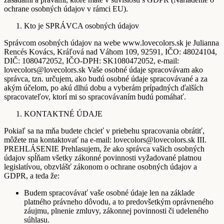
ochrane osobných údajov v rámci EU).
Kto je SPRÁVCA osobných údajov
Správcom osobných údajov na webe www.lovecolors.sk je Julianna
Rencés Kovács, Kráľová nad Váhom 109, 92591, IČO: 48024104,
DIČ: 1080472052, IČO-DPH: SK1080472052, e-mail:
lovecolors@lovecolors.sk Vaše osobné údaje spracovávam ako
správca, tzn. určujem, ako budú osobné údaje spracovávané a za
akým účelom, po akú dlhú dobu a vyberám prípadných ďalších
spracovateľov, ktorí mi so spracovávaním budú pomáhať.
KONTAKTNÉ ÚDAJE
Pokiaľ sa na mňa budete chcieť v priebehu spracovania obrátiť,
môžete ma kontaktovať na e-mail: lovecolors@lovecolors.sk III.
PREHLÁSENIE Prehlasujem, že ako správca vašich osobných
údajov spĺňam všetky zákonné povinnosti vyžadované platnou
legislatívou, obzvlášť zákonom o ochrane osobných údajov a
GDPR, a teda že:
Budem spracovávať vaše osobné údaje len na základe
platného právneho dôvodu, a to predovšetkým oprávneného
záujmu, plnenie zmluvy, zákonnej povinnosti či udeleného
súhlasu.