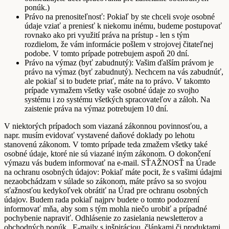
ponúk.)
Právo na prenositeľnosť: Pokiaľ by ste chceli svoje osobné
údaje vziať a preniesť k niekomu inému, budeme postupovať
rovnako ako pri využití práva na prístup - len s tým
rozdielom, že vám informácie pošlem v strojovej čitateľnej
podobe. V tomto prípade potrebujem aspoň 20 dní.
Právo na výmaz (byť zabudnutý): Vašim ďalším právom je
právo na výmaz (byť zabudnutý). Nechcem na vás zabudnúť,
ale pokiaľ si to budete priať, máte na to právo. V takomto
prípade vymažem všetky vaše osobné údaje zo svojho
systému i zo systému všetkých spracovateľov a záloh. Na
zaistenie práva na výmaz potrebujem 10 dní.
V niektorých prípadoch som viazaná zákonnou povinnosťou, a
napr. musím evidovať vystavené daňové doklady po lehotu
stanovenú zákonom. V tomto prípade teda zmažem všetky také
osobné údaje, ktoré nie sú viazané iným zákonom. O dokončení
výmazu vás budem informovať na e-mail. SŤAŽNOSŤ na Úrade
na ochranu osobných údajov: Pokiaľ máte pocit, že s vašimi údajmi
nezaobchádzam v súlade so zákonom, máte právo sa so svojou
sťažnosťou kedykoľvek obrátiť na Úrad pre ochranu osobných
údajov. Budem rada pokiaľ najprv budete o tomto podozrení
informovať mňa, aby som s tým mohla niečo urobiť a prípadné
pochybenie napraviť. Odhlásenie zo zasielania newsletterov a
obchodných ponúk, E-maily s inšpiráciou, článkami či produktami