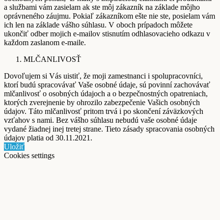
a službami vám zasielam ak ste môj zákazník na základe môjho
oprávneného záujmu. Pokiaľ zákazníkom ešte nie ste, posielam vám
ich len na základe vášho súhlasu. V oboch prípadoch môžete
ukončiť odber mojich e-mailov stisnutím odhlasovacieho odkazu v
každom zaslanom e-maile.
MLČANLIVOSŤ
Dovoľujem si Vás uistiť, že moji zamestnanci i spolupracovníci,
ktorí budú spracovávať Vaše osobné údaje, sú povinní zachovávať
mlčanlivosť o osobných údajoch a o bezpečnostných opatreniach,
ktorých zverejnenie by ohrozilo zabezpečenie Vašich osobných
údajov. Táto mlčanlivosť pritom trvá i po skončení záväzkových
vzťahov s nami. Bez vášho súhlasu nebudú vaše osobné údaje
vydané žiadnej inej tretej strane. Tieto zásady spracovania osobných
údajov platia od 30.11.2021.
Uložiť
Cookies settings