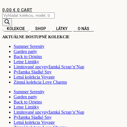
Preskočiť
na
0,00
€
0
CART
obsah
Products
search
KOLEKCIE
SHOP
LÁTKY
O NÁS
AKTUÁLNE DOSTUPNÉ KOLEKCIE
Summer Serenity
Garden party
Back to Origins
Letne Limitky
Limitované upcypyžamká Scrap’n’Nap
Pyžamka Sladké Sny
Letná kolekcia Voyage
Zimná kolekcia Love Charms
Summer Serenity
Garden party
Back to Origins
Letne Limitky
Limitované upcypyžamká Scrap’n’Nap
Pyžamka Sladké Sny
Letná kolekcia Voyage