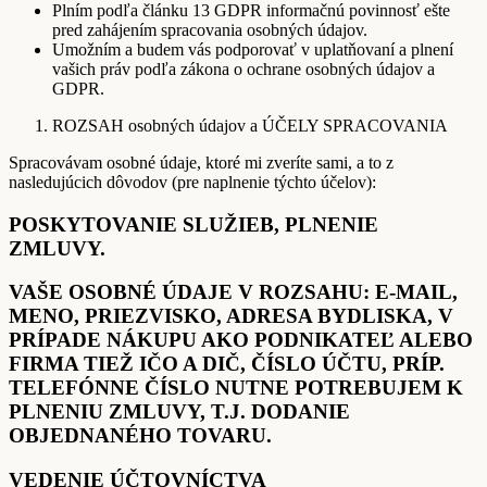
Plním podľa článku 13 GDPR informačnú povinnosť ešte
pred zahájením spracovania osobných údajov.
Umožním a budem vás podporovať v uplatňovaní a plnení
vašich práv podľa zákona o ochrane osobných údajov a
GDPR.
ROZSAH osobných údajov a ÚČELY SPRACOVANIA
Spracovávam osobné údaje, ktoré mi zveríte sami, a to z
nasledujúcich dôvodov (pre naplnenie týchto účelov):
POSKYTOVANIE SLUŽIEB, PLNENIE
ZMLUVY.
VAŠE OSOBNÉ ÚDAJE V ROZSAHU: E-MAIL,
MENO, PRIEZVISKO, ADRESA BYDLISKA, V
PRÍPADE NÁKUPU AKO PODNIKATEĽ ALEBO
FIRMA TIEŽ IČO A DIČ, ČÍSLO ÚČTU, PRÍP.
TELEFÓNNE ČÍSLO NUTNE POTREBUJEM K
PLNENIU ZMLUVY, T.J. DODANIE
OBJEDNANÉHO TOVARU.
VEDENIE ÚČTOVNÍCTVA