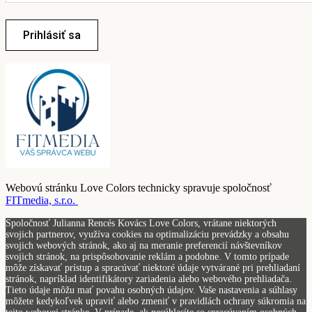
Prihlásiť sa
Webovú stránku Love Colors technicky spravuje spoločnosť
FITmedia, s.r.o.
Spoločnosť Julianna Rencés Kovács Love Colors, vrátane niektorých
svojich partnerov, využíva cookies na optimalizáciu prevádzky a obsahu
svojich webových stránok, ako aj na meranie preferencií návštevníkov
svojich stránok, na prispôsobovanie reklám a podobne. V tomto prípade
môže získavať prístup a spracúvať niektoré údaje vytvárané pri prehliadaní
stránok, napríklad identifikátory zariadenia alebo webového prehliadača.
Tieto údaje môžu mať povahu osobných údajov. Vaše nastavenia a súhlasy
môžete kedykoľvek upraviť alebo zmeniť v pravidlách ochrany súkromia na