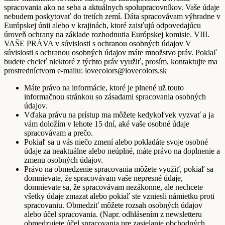
spracovania ako na seba a aktuálnych spolupracovníkov. Vaše údaje
nebudem poskytovať do tretích zemí. Dáta spracovávam výhradne v
Európskej únii alebo v krajinách, ktoré zaisťujú odpovedajúcu
úroveň ochrany na základe rozhodnutia Európskej komisie. VIII.
VAŠE PRÁVA v súvislosti s ochranou osobných údajov V
súvislosti s ochranou osobných údajov máte množstvo práv. Pokiaľ
budete chcieť niektoré z týchto práv využiť, prosím, kontaktujte ma
prostredníctvom e-mailu: lovecolors@lovecolors.sk
Máte právo na informácie, ktoré je plnené už touto
informačnou stránkou so zásadami spracovania osobných
údajov.
Vďaka právu na prístup ma môžete kedykoľvek vyzvať a ja
vám doložím v lehote 15 dní, aké vaše osobné údaje
spracovávam a prečo.
Pokiaľ sa u vás niečo zmení alebo pokladáte svoje osobné
údaje za neaktuálne alebo neúplné, máte právo na doplnenie a
zmenu osobných údajov.
Právo na obmedzenie spracovania môžete využiť, pokiaľ sa
domnievate, že spracovávam vaše nepresné údaje,
domnievate sa, že spracovávam nezákonne, ale nechcete
všetky údaje zmazat alebo pokiaľ ste vzniesli námietku proti
spracovaniu. Obmedziť môžete rozsah osobných údajov
alebo účel spracovania. (Napr. odhlásením z newsletteru
obmedzujete účel spracovania pre zasielanie obchodných