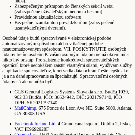
https).
Zabezpečeným prístupom do členských sekcií webu
(zabezpečené užívateľským menom a heslom).
Pravidelnou aktualizáciou softwaru.
Bezpečne uzamknutou prevádzkarňou (zabezpečené
uzamykateľnými dverami).
Osobné údaje budú spracovávané v elektronickej podobe
automatizovaným spôsobom alebo v tlačenej podobe
neautomatizovaným spôsobom. VII. POSKYTNUTIE osobných
údajov tretím osobám K vašim osobným údajom nemá okrem mňa
nikto iný prístup. Pre zaistenie konkrétnych spracovateľských
operácií, ktoré nedokážem zaistiť vlastnými silami, využívam služby
a aplikácie spracovateľov, ktorí vedia dáta ochrániť ešte lepšie ako
ja a na dané spracovanie sa špecializujú. Spracovateľmi osobných
údajov sú alebo môžu byť:
GLS General Logistics Systems Slovakia s.r.o. Budča 1039,
962 33 Budča, IČO: 36624942, DIČ: 2021797140, IČO
DPH: SK2021797140
MailChimp
, 675 Ponce de Leon Ave NE, Suite 5000, Atlanta,
GA 30308 USA
Facebook Ireland Ltd
, 4 Grand canal square, Dublin 2, Irsko,
VAT IE9692928F
Google Inc.
, 1600 Amphitheatre Parkway, Mountain View,