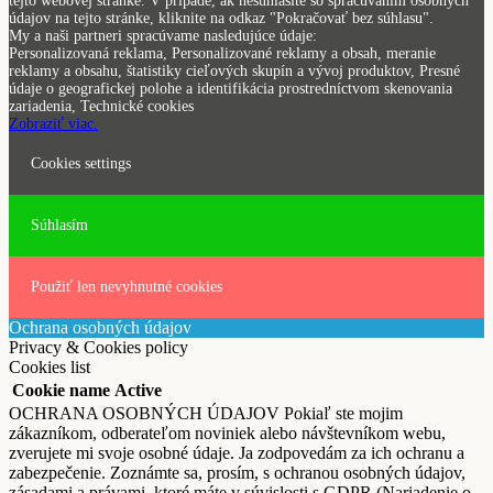
tejto webovej stránke. V prípade, ak nesúhlasíte so spracúvaním osobných
údajov na tejto stránke, kliknite na odkaz "Pokračovať bez súhlasu".
My a naši partneri spracúvame nasledujúce údaje:
Personalizovaná reklama, Personalizované reklamy a obsah, meranie
reklamy a obsahu, štatistiky cieľových skupín a vývoj produktov, Presné
údaje o geografickej polohe a identifikácia prostredníctvom skenovania
zariadenia, Technické cookies
Zobraziť viac.
Cookies settings
Súhlasím
Použiť len nevyhnutné cookies
Ochrana osobných údajov
Privacy & Cookies policy
Cookies list
Cookie name
Active
OCHRANA OSOBNÝCH ÚDAJOV Pokiaľ ste mojim
zákazníkom, odberateľom noviniek alebo návštevníkom webu,
zverujete mi svoje osobné údaje. Ja zodpovedám za ich ochranu a
zabezpečenie. Zoznámte sa, prosím, s ochranou osobných údajov,
zásadami a právami, ktoré máte v súvislosti s GDPR (Nariadenie o