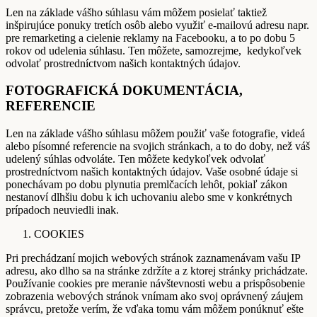
Len na základe vášho súhlasu vám môžem posielať taktiež
inšpirujúce ponuky tretích osôb alebo využiť e-mailovú adresu napr.
pre remarketing a cielenie reklamy na Facebooku, a to po dobu 5
rokov od udelenia súhlasu. Ten môžete, samozrejme, kedykoľvek
odvolať prostredníctvom našich kontaktných údajov.
FOTOGRAFICKÁ DOKUMENTÁCIA,
REFERENCIE
Len na základe vášho súhlasu môžem použiť vaše fotografie, videá
alebo písomné referencie na svojich stránkach, a to do doby, než váš
udelený súhlas odvoláte. Ten môžete kedykoľvek odvolať
prostredníctvom našich kontaktných údajov. Vaše osobné údaje si
ponechávam po dobu plynutia premlčacích lehôt, pokiaľ zákon
nestanoví dlhšiu dobu k ich uchovaniu alebo sme v konkrétnych
prípadoch neuviedli inak.
COOKIES
Pri prechádzaní mojich webových stránok zaznamenávam vašu IP
adresu, ako dlho sa na stránke zdržíte a z ktorej stránky prichádzate.
Používanie cookies pre meranie návštevnosti webu a prispôsobenie
zobrazenia webových stránok vnímam ako svoj oprávnený záujem
správcu, pretože verím, že vďaka tomu vám môžem ponúknuť ešte