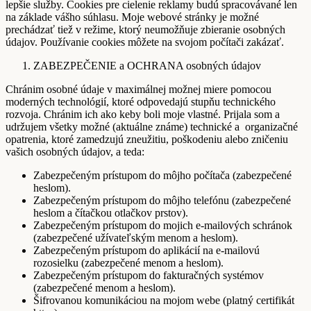
lepšie služby. Cookies pre cielenie reklamy budú spracovávané len
na základe vášho súhlasu. Moje webové stránky je možné
prechádzať tiež v režime, ktorý neumožňuje zbieranie osobných
údajov. Používanie cookies môžete na svojom počítači zakázať.
ZABEZPEČENIE a OCHRANA osobných údajov
Chránim osobné údaje v maximálnej možnej miere pomocou
moderných technológií, ktoré odpovedajú stupňu technického
rozvoja. Chránim ich ako keby boli moje vlastné. Prijala som a
udržujem všetky možné (aktuálne známe) technické a organizačné
opatrenia, ktoré zamedzujú zneužitiu, poškodeniu alebo zničeniu
vašich osobných údajov, a teda:
Zabezpečeným prístupom do môjho počítača (zabezpečené
heslom).
Zabezpečeným prístupom do môjho telefónu (zabezpečené
heslom a čítačkou otlačkov prstov).
Zabezpečeným prístupom do mojich e-mailových schránok
(zabezpečené užívateľským menom a heslom).
Zabezpečeným prístupom do aplikácií na e-mailovú
rozosielku (zabezpečené menom a heslom).
Zabezpečeným prístupom do fakturačných systémov
(zabezpečené menom a heslom).
Šifrovanou komunikáciou na mojom webe (platný certifikát