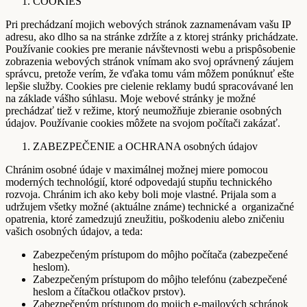
COOKIES
Pri prechádzaní mojich webových stránok zaznamenávam vašu IP
adresu, ako dlho sa na stránke zdržíte a z ktorej stránky prichádzate.
Používanie cookies pre meranie návštevnosti webu a prispôsobenie
zobrazenia webových stránok vnímam ako svoj oprávnený záujem
správcu, pretože verím, že vďaka tomu vám môžem ponúknuť ešte
lepšie služby. Cookies pre cielenie reklamy budú spracovávané len
na základe vášho súhlasu. Moje webové stránky je možné
prechádzať tiež v režime, ktorý neumožňuje zbieranie osobných
údajov. Používanie cookies môžete na svojom počítači zakázať.
ZABEZPEČENIE a OCHRANA osobných údajov
Chránim osobné údaje v maximálnej možnej miere pomocou
moderných technológií, ktoré odpovedajú stupňu technického
rozvoja. Chránim ich ako keby boli moje vlastné. Prijala som a
udržujem všetky možné (aktuálne známe) technické a organizačné
opatrenia, ktoré zamedzujú zneužitiu, poškodeniu alebo zničeniu
vašich osobných údajov, a teda:
Zabezpečeným prístupom do môjho počítača (zabezpečené
heslom).
Zabezpečeným prístupom do môjho telefónu (zabezpečené
heslom a čítačkou otlačkov prstov).
Zabezpečeným prístupom do mojich e-mailových schránok