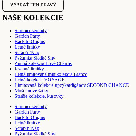
VYBRAŤ TEN PRAVÝ
NAŠE KOLEKCIE
Summer serenity
Garden Party
Back to Origins
Letné limitky
Scrap’n’Nap
Pyžamka Sladké Sny
Zimná kolekcia Love Charms
Jesenné limitky
Letná limitovaná minikolekcia Bianco
Letná kolekcia VOYAGE
Limitovaná kolekcia upcykardigánov SECOND CHANCE
Mušelínové šatky
Staršie kolekcie, kusovky
Summer serenity
Garden Party
Back to Origins
Letné limitky
Scrap’n’Nap
Pyžamka Sladké Sny