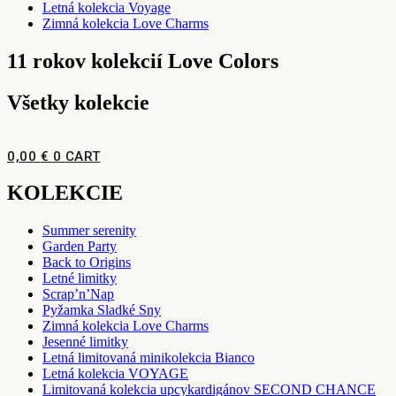
Letná kolekcia Voyage
Zimná kolekcia Love Charms
11 rokov kolekcií Love Colors
Všetky kolekcie
0,00
€
0
CART
KOLEKCIE
Summer serenity
Garden Party
Back to Origins
Letné limitky
Scrap’n’Nap
Pyžamka Sladké Sny
Zimná kolekcia Love Charms
Jesenné limitky
Letná limitovaná minikolekcia Bianco
Letná kolekcia VOYAGE
Limitovaná kolekcia upcykardigánov SECOND CHANCE