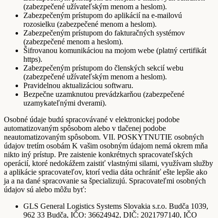
(zabezpečené užívateľským menom a heslom).
Zabezpečeným prístupom do aplikácií na e-mailovú
rozosielku (zabezpečené menom a heslom).
Zabezpečeným prístupom do fakturačných systémov
(zabezpečené menom a heslom).
Šifrovanou komunikáciou na mojom webe (platný certifikát
https).
Zabezpečeným prístupom do členských sekcií webu
(zabezpečené užívateľským menom a heslom).
Pravidelnou aktualizáciou softwaru.
Bezpečne uzamknutou prevádzkarňou (zabezpečené
uzamykateľnými dverami).
Osobné údaje budú spracovávané v elektronickej podobe
automatizovaným spôsobom alebo v tlačenej podobe
neautomatizovaným spôsobom. VII. POSKYTNUTIE osobných
údajov tretím osobám K vašim osobným údajom nemá okrem mňa
nikto iný prístup. Pre zaistenie konkrétnych spracovateľských
operácií, ktoré nedokážem zaistiť vlastnými silami, využívam služby
a aplikácie spracovateľov, ktorí vedia dáta ochrániť ešte lepšie ako
ja a na dané spracovanie sa špecializujú. Spracovateľmi osobných
údajov sú alebo môžu byť:
GLS General Logistics Systems Slovakia s.r.o. Budča 1039,
962 33 Budča, IČO: 36624942, DIČ: 2021797140, IČO