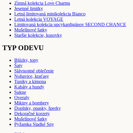
Zimná kolekcia Love Charms
Jesenné limitky
Letná limitovaná minikolekcia Bianco
Letná kolekcia VOYAGE
Limitovaná kolekcia upcykardigánov SECOND CHANCE
Mušelínové šatky
Staršie kolekcie, kusovky
TYP ODEVU
Blúzky, topy
Šaty
Slávnostné oblečenie
Nohavice, kraťasy
Tuniky a kimona
Kabáty a bundy
Sukne
Overaly
Mikiny a bombery
Doplnky, opasky, šperky
Dekoračné korzety
Mušelínové šatky
Pyžamka Sladké Sny