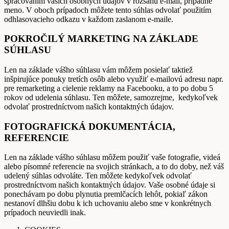
spracovaním vašich osobných údajov v rozsahu e-mail, prípadne
meno. V oboch prípadoch môžete tento súhlas odvolať použitím
odhlasovacieho odkazu v každom zaslanom e-maile.
POKROČILÝ MARKETING NA ZÁKLADE
SÚHLASU
Len na základe vášho súhlasu vám môžem posielať taktiež
inšpirujúce ponuky tretích osôb alebo využiť e-mailovú adresu napr.
pre remarketing a cielenie reklamy na Facebooku, a to po dobu 5
rokov od udelenia súhlasu. Ten môžete, samozrejme, kedykoľvek
odvolať prostredníctvom našich kontaktných údajov.
FOTOGRAFICKÁ DOKUMENTÁCIA,
REFERENCIE
Len na základe vášho súhlasu môžem použiť vaše fotografie, videá
alebo písomné referencie na svojich stránkach, a to do doby, než váš
udelený súhlas odvoláte. Ten môžete kedykoľvek odvolať
prostredníctvom našich kontaktných údajov. Vaše osobné údaje si
ponechávam po dobu plynutia premlčacích lehôt, pokiaľ zákon
nestanoví dlhšiu dobu k ich uchovaniu alebo sme v konkrétnych
prípadoch neuviedli inak.