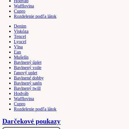
Hodváb
Wafflovina
Cupro
Rozdelenie podľa látok
Denim
Viskóza
Tencel
Lyocel
Vlna
Ľan
Mušelín
Bavlnený úplet
Bavlnený voile
ľanový uplet
Bavlnené dobby
Bavlnený satén
Bavlnený twill
Hodváb
Wafflovina
Cupro
Rozdelenie podľa látok
Darčekové poukazy