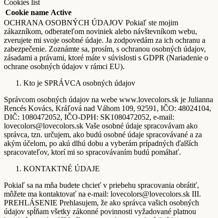
Cookies list
Cookie name
Active
OCHRANA OSOBNÝCH ÚDAJOV Pokiaľ ste mojim
zákazníkom, odberateľom noviniek alebo návštevníkom webu,
zverujete mi svoje osobné údaje. Ja zodpovedám za ich ochranu a
zabezpečenie. Zoznámte sa, prosím, s ochranou osobných údajov,
zásadami a právami, ktoré máte v súvislosti s GDPR (Nariadenie o
ochrane osobných údajov v rámci EU).
Kto je SPRÁVCA osobných údajov
Správcom osobných údajov na webe www.lovecolors.sk je Julianna
Rencés Kovács, Kráľová nad Váhom 109, 92591, IČO: 48024104,
DIČ: 1080472052, IČO-DPH: SK1080472052, e-mail:
lovecolors@lovecolors.sk Vaše osobné údaje spracovávam ako
správca, tzn. určujem, ako budú osobné údaje spracovávané a za
akým účelom, po akú dlhú dobu a vyberám prípadných ďalších
spracovateľov, ktorí mi so spracovávaním budú pomáhať.
KONTAKTNÉ ÚDAJE
Pokiaľ sa na mňa budete chcieť v priebehu spracovania obrátiť,
môžete ma kontaktovať na e-mail: lovecolors@lovecolors.sk III.
PREHLÁSENIE Prehlasujem, že ako správca vašich osobných
údajov spĺňam všetky zákonné povinnosti vyžadované platnou