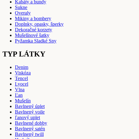
Kabáty a bundy
Sukne
Overaly
Mikiny a bombery
Doplnky, opasky, šperky
Dekoračné korzety
Mušelínové šatky
Pyžamka Sladké Sny
TYP LÁTKY
Denim
Viskóza
Tencel
Lyocel
Vlna
Ľan
Mušelín
Bavlnený úplet
Bavlnený voile
ľanový uplet
Bavlnené dobby
Bavlnený satén
Bavlnený twill