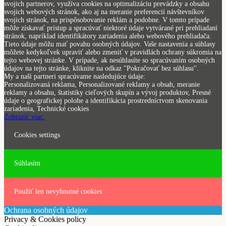
svojich partnerov, využíva cookies na optimalizáciu prevádzky a obsahu
svojich webových stránok, ako aj na meranie preferencií návštevníkov
svojich stránok, na prispôsobovanie reklám a podobne. V tomto prípade
môže získavať prístup a spracúvať niektoré údaje vytvárané pri prehliadaní
stránok, napríklad identifikátory zariadenia alebo webového prehliadača.
Tieto údaje môžu mať povahu osobných údajov. Vaše nastavenia a súhlasy
môžete kedykoľvek upraviť alebo zmeniť v pravidlách ochrany súkromia na
tejto webovej stránke. V prípade, ak nesúhlasíte so spracúvaním osobných
údajov na tejto stránke, kliknite na odkaz "Pokračovať bez súhlasu".
My a naši partneri spracúvame nasledujúce údaje:
Personalizovaná reklama, Personalizované reklamy a obsah, meranie
reklamy a obsahu, štatistiky cieľových skupín a vývoj produktov, Presné
údaje o geografickej polohe a identifikácia prostredníctvom skenovania
zariadenia, Technické cookies
Zobraziť viac.
Cookies settings
Súhlasím
Použiť len nevyhnutné cookies
Ochrana osobných údajov
Privacy & Cookies policy