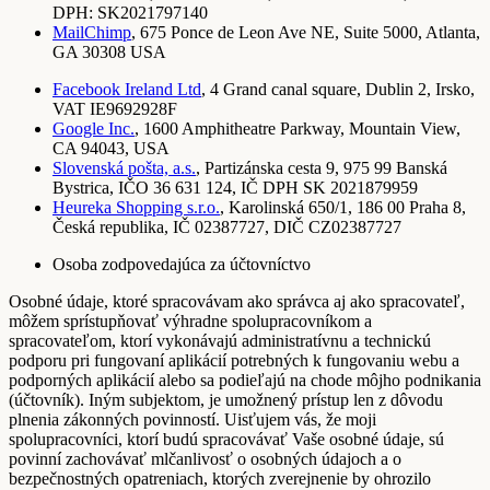
DPH: SK2021797140
MailChimp
, 675 Ponce de Leon Ave NE, Suite 5000, Atlanta,
GA 30308 USA
Facebook Ireland Ltd
, 4 Grand canal square, Dublin 2, Irsko,
VAT IE9692928F
Google Inc.
, 1600 Amphitheatre Parkway, Mountain View,
CA 94043, USA
Slovenská pošta, a.s.
, Partizánska cesta 9, 975 99 Banská
Bystrica, IČO 36 631 124, IČ DPH SK 2021879959
Heureka Shopping s.r.o.
, Karolinská 650/1, 186 00 Praha 8,
Česká republika, IČ 02387727, DIČ CZ02387727
Osoba zodpovedajúca za účtovníctvo
Osobné údaje, ktoré spracovávam ako správca aj ako spracovateľ,
môžem sprístupňovať výhradne spolupracovníkom a
spracovateľom, ktorí vykonávajú administratívnu a technickú
podporu pri fungovaní aplikácií potrebných k fungovaniu webu a
podporných aplikácií alebo sa podieľajú na chode môjho podnikania
(účtovník). Iným subjektom, je umožnený prístup len z dôvodu
plnenia zákonných povinností. Uisťujem vás, že moji
spolupracovníci, ktorí budú spracovávať Vaše osobné údaje, sú
povinní zachovávať mlčanlivosť o osobných údajoch a o
bezpečnostných opatreniach, ktorých zverejnenie by ohrozilo