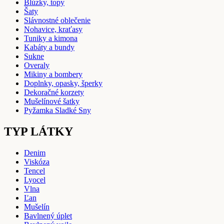
Blúzky, topy
Šaty
Slávnostné oblečenie
Nohavice, kraťasy
Tuniky a kimona
Kabáty a bundy
Sukne
Overaly
Mikiny a bombery
Doplnky, opasky, šperky
Dekoračné korzety
Mušelínové šatky
Pyžamka Sladké Sny
TYP LÁTKY
Denim
Viskóza
Tencel
Lyocel
Vlna
Ľan
Mušelín
Bavlnený úplet