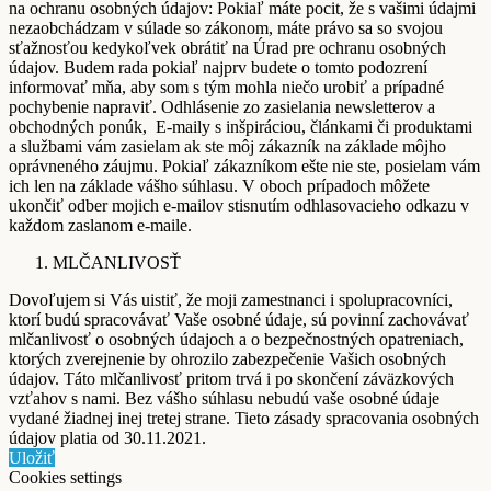
na ochranu osobných údajov: Pokiaľ máte pocit, že s vašimi údajmi
nezaobchádzam v súlade so zákonom, máte právo sa so svojou
sťažnosťou kedykoľvek obrátiť na Úrad pre ochranu osobných
údajov. Budem rada pokiaľ najprv budete o tomto podozrení
informovať mňa, aby som s tým mohla niečo urobiť a prípadné
pochybenie napraviť. Odhlásenie zo zasielania newsletterov a
obchodných ponúk, E-maily s inšpiráciou, článkami či produktami
a službami vám zasielam ak ste môj zákazník na základe môjho
oprávneného záujmu. Pokiaľ zákazníkom ešte nie ste, posielam vám
ich len na základe vášho súhlasu. V oboch prípadoch môžete
ukončiť odber mojich e-mailov stisnutím odhlasovacieho odkazu v
každom zaslanom e-maile.
MLČANLIVOSŤ
Dovoľujem si Vás uistiť, že moji zamestnanci i spolupracovníci,
ktorí budú spracovávať Vaše osobné údaje, sú povinní zachovávať
mlčanlivosť o osobných údajoch a o bezpečnostných opatreniach,
ktorých zverejnenie by ohrozilo zabezpečenie Vašich osobných
údajov. Táto mlčanlivosť pritom trvá i po skončení záväzkových
vzťahov s nami. Bez vášho súhlasu nebudú vaše osobné údaje
vydané žiadnej inej tretej strane. Tieto zásady spracovania osobných
údajov platia od 30.11.2021.
Uložiť
Cookies settings