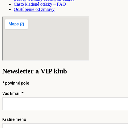
Často kladené otázky – FAQ
Odstúpenie od zmluvy
Newsletter a VIP klub
*
povinné pole
Váš Email *
Krstné meno