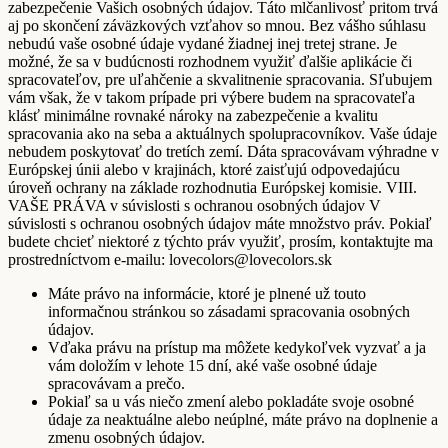
zabezpečenie Vašich osobných údajov. Táto mlčanlivosť pritom trvá
aj po skončení záväzkových vzťahov so mnou. Bez vášho súhlasu
nebudú vaše osobné údaje vydané žiadnej inej tretej strane. Je
možné, že sa v budúcnosti rozhodnem využiť ďalšie aplikácie či
spracovateľov, pre uľahčenie a skvalitnenie spracovania. Sľubujem
vám však, že v takom prípade pri výbere budem na spracovateľa
klásť minimálne rovnaké nároky na zabezpečenie a kvalitu
spracovania ako na seba a aktuálnych spolupracovníkov. Vaše údaje
nebudem poskytovať do tretích zemí. Dáta spracovávam výhradne v
Európskej únii alebo v krajinách, ktoré zaisťujú odpovedajúcu
úroveň ochrany na základe rozhodnutia Európskej komisie. VIII.
VAŠE PRÁVA v súvislosti s ochranou osobných údajov V
súvislosti s ochranou osobných údajov máte množstvo práv. Pokiaľ
budete chcieť niektoré z týchto práv využiť, prosím, kontaktujte ma
prostredníctvom e-mailu: lovecolors@lovecolors.sk
Máte právo na informácie, ktoré je plnené už touto
informačnou stránkou so zásadami spracovania osobných
údajov.
Vďaka právu na prístup ma môžete kedykoľvek vyzvať a ja
vám doložím v lehote 15 dní, aké vaše osobné údaje
spracovávam a prečo.
Pokiaľ sa u vás niečo zmení alebo pokladáte svoje osobné
údaje za neaktuálne alebo neúplné, máte právo na doplnenie a
zmenu osobných údajov.