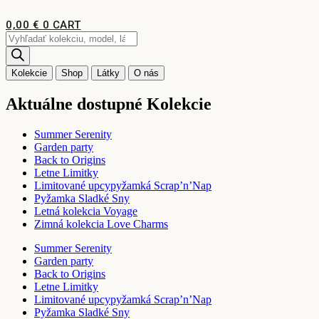
Preskočiť
na
0,00
€
0
CART
obsah
Products
search
Kolekcie
Shop
Látky
O nás
Aktuálne dostupné Kolekcie
Summer Serenity
Garden party
Back to Origins
Letne Limitky
Limitované upcypyžamká Scrap’n’Nap
Pyžamka Sladké Sny
Letná kolekcia Voyage
Zimná kolekcia Love Charms
Summer Serenity
Garden party
Back to Origins
Letne Limitky
Limitované upcypyžamká Scrap’n’Nap
Pyžamka Sladké Sny