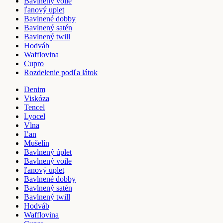
Bavlnený voile
ľanový uplet
Bavlnené dobby
Bavlnený satén
Bavlnený twill
Hodváb
Wafflovina
Cupro
Rozdelenie podľa látok
Denim
Viskóza
Tencel
Lyocel
Vlna
Ľan
Mušelín
Bavlnený úplet
Bavlnený voile
ľanový uplet
Bavlnené dobby
Bavlnený satén
Bavlnený twill
Hodváb
Wafflovina