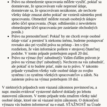
Právo na obmedzenie spracovania môžete využiť, pokiaľ sa
domnievate, že spracovávam vaše nepresné údaje,
domnievate sa, že spracovávam nezákonne, ale nechcete
všetky údaje zmazat alebo pokiaľ ste vzniesli námietku proti
spracovaniu. Obmedziť môžete rozsah osobných údajov
alebo účel spracovania. (Napr. odhlásením z newsletteru
obmedzujete účel spracovania pre zasielanie obchodných
ponúk.)
Právo na prenositeľnosť: Pokiaľ by ste chceli svoje osobné
údaje vziať a preniesť k niekomu inému, budeme postupovať
rovnako ako pri využití práva na prístup - len s tým
rozdielom, že vám informácie pošlem v strojovej čitateľnej
podobe. V tomto prípade potrebujem aspoň 20 dní.
Právo na výmaz (byť zabudnutý): Vašim ďalším právom je
právo na výmaz (byť zabudnutý). Nechcem na vás zabudnúť,
ale pokiaľ si to budete priať, máte na to právo. V takomto
prípade vymažem všetky vaše osobné údaje zo svojho
systému i zo systému všetkých spracovateľov a záloh. Na
zaistenie práva na výmaz potrebujem 10 dní.
V niektorých prípadoch som viazaná zákonnou povinnosťou, a
napr. musím evidovať vystavené daňové doklady po lehotu
stanovenú zákonom. V tomto prípade teda zmažem všetky také
osobné údaje, ktoré nie sú viazané iným zákonom. O dokončení
výmazu vás budem informovať na e-mail. SŤAŽNOSŤ na Úrade