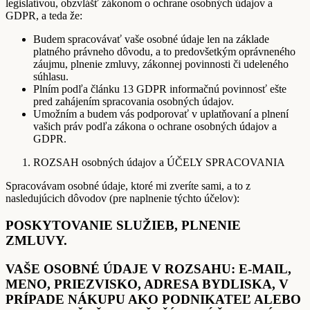
legislatívou, obzvlášť zákonom o ochrane osobných údajov a
GDPR, a teda že:
Budem spracovávať vaše osobné údaje len na základe
platného právneho dôvodu, a to predovšetkým oprávneného
záujmu, plnenie zmluvy, zákonnej povinnosti či udeleného
súhlasu.
Plním podľa článku 13 GDPR informačnú povinnosť ešte
pred zahájením spracovania osobných údajov.
Umožním a budem vás podporovať v uplatňovaní a plnení
vašich práv podľa zákona o ochrane osobných údajov a
GDPR.
ROZSAH osobných údajov a ÚČELY SPRACOVANIA
Spracovávam osobné údaje, ktoré mi zveríte sami, a to z
nasledujúcich dôvodov (pre naplnenie týchto účelov):
POSKYTOVANIE SLUŽIEB, PLNENIE
ZMLUVY.
VAŠE OSOBNÉ ÚDAJE V ROZSAHU: E-MAIL,
MENO, PRIEZVISKO, ADRESA BYDLISKA, V
PRÍPADE NÁKUPU AKO PODNIKATEĽ ALEBO