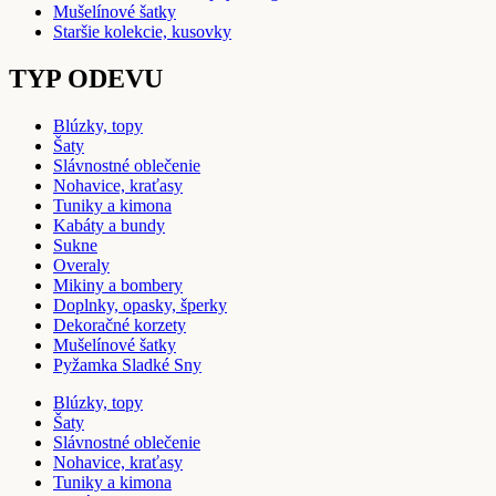
Mušelínové šatky
Staršie kolekcie, kusovky
TYP ODEVU
Blúzky, topy
Šaty
Slávnostné oblečenie
Nohavice, kraťasy
Tuniky a kimona
Kabáty a bundy
Sukne
Overaly
Mikiny a bombery
Doplnky, opasky, šperky
Dekoračné korzety
Mušelínové šatky
Pyžamka Sladké Sny
Blúzky, topy
Šaty
Slávnostné oblečenie
Nohavice, kraťasy
Tuniky a kimona