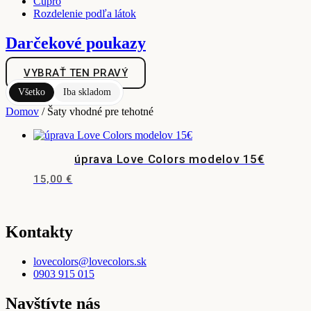
Cupro
Rozdelenie podľa látok
Darčekové poukazy
VYBRAŤ TEN PRAVÝ
Všetko
Iba skladom
Domov
/ Šaty vhodné pre tehotné
úprava Love Colors modelov 15€
15,00
€
Kontakty
lovecolors@lovecolors.sk
0903 915 015
Navštívte nás