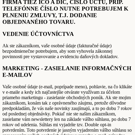
FIRMA TIEŽ IČO A DIČ, ČÍSLO ÚČTU, PRÍP.
TELEFÓNNE ČÍSLO NUTNE POTREBUJEM K
PLNENIU ZMLUVY, T.J. DODANIE
OBJEDNANÉHO TOVARU.
VEDENIE ÚČTOVNÍCTVA
Ak ste zákazníkom, vaše osobné údaje (fakturačné údaje)
bezpodmienečne potrebujem, aby som vyhovela zákonnej
povinnosti pre vystavovanie a evidenciu daňových dokladov.
MARKETING - ZASIELANIE INFORMAČNÝCH
E-MAILOV
Vaše osobné údaje (e-mail, poprípade meno), pohlavie, na čo klikáte
v e-maile a kedy ich najčastejšie otvárate využívam za účelom
priameho marketingu - zasielanie obchodných ponúk. Ak ste mojim
zákazníkom, konám tak z oprávneného záujmu, pretože dôvodne
predpokladám, že vás naše novinky zaujímajú, a to po dobu 7 rokov
od poslednej objednávky. Pokiaľ nie ste našim zákazníkom,
zasielame vám newslettery len na základe vášho súhlasu, po dobu 7
rokov od udelenia. Súhlas mi vyjadríte tzv. Double opt-in
potvrdením. Toto potvrdenie je jasným vyjadrením vášho súhlasu so