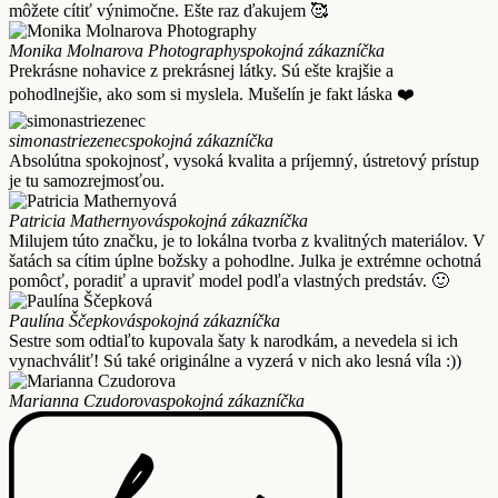
môžete cítiť výnimočne. Ešte raz ďakujem 🥰
Monika Molnarova Photography
spokojná zákazníčka
Prekrásne nohavice z prekrásnej látky. Sú ešte krajšie a
pohodlnejšie, ako som si myslela. Mušelín je fakt láska ❤️
simonastriezenec
spokojná zákazníčka
Absolútna spokojnosť, vysoká kvalita a príjemný, ústretový prístup
je tu samozrejmosťou.
Patricia Mathernyová
spokojná zákazníčka
Milujem túto značku, je to lokálna tvorba z kvalitných materiálov. V
šatách sa cítim úplne božsky a pohodlne. Julka je extrémne ochotná
pomôcť, poradiť a upraviť model podľa vlastných predstáv. 🙂
Paulína Ščepková
spokojná zákazníčka
Sestre som odtiaľto kupovala šaty k narodkám, a nevedela si ich
vynachváliť! Sú také originálne a vyzerá v nich ako lesná víla :))
Marianna Czudorova
spokojná zákazníčka