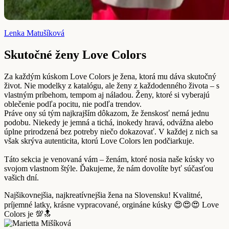
Lenka Matušíková
Skutočné ženy Love Colors
Za každým kúskom Love Colors je žena, ktorá mu dáva skutočný
život. Nie modelky z katalógu, ale ženy z každodenného života – s
vlastným príbehom, tempom aj náladou. Ženy, ktoré si vyberajú
oblečenie podľa pocitu, nie podľa trendov.
Práve ony sú tým najkrajším dôkazom, že ženskosť nemá jednu
podobu. Niekedy je jemná a tichá, inokedy hravá, odvážna alebo
úplne prirodzená bez potreby niečo dokazovať. V každej z nich sa
však skrýva autenticita, ktorú Love Colors len podčiarkuje.
Táto sekcia je venovaná vám – ženám, ktoré nosia naše kúsky vo
svojom vlastnom štýle. Ďakujeme, že nám dovolíte byť súčasťou
vašich dní.
Najšikovnejšia, najkreatívnejšia žena na Slovensku! Kvalitné,
príjemné latky, krásne vypracované, orgináne kúsky 😍😍😍 Love
Colors je 💯🔝