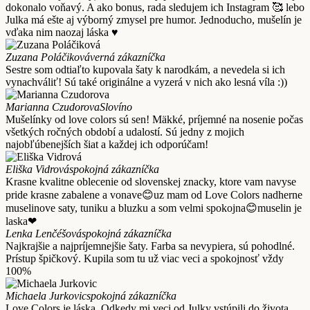
dokonalo voňavý. A ako bonus, rada sledujem ich Instagram 🥰 lebo
Julka má ešte aj výborný zmysel pre humor. Jednoducho, mušelín je
vďaka nim naozaj láska ♥️
Zuzana Poláčiková
verná zákazníčka
Sestre som odtiaľto kupovala šaty k narodkám, a nevedela si ich
vynachváliť! Sú také originálne a vyzerá v nich ako lesná víla :))
Marianna Czudorova
Slovíno
Mušelínky od love colors sú sen! Mäkké, príjemné na nosenie počas
všetkých ročných období a udalostí. Sú jedny z mojich
najobľúbenejších šiat a každej ich odporúčam!
Eliška Vidrová
spokojná zákazníčka
Krasne kvalitne oblecenie od slovenskej znacky, ktore vam navyse
pride krasne zabalene a vonave😊uz mam od Love Colors nadherne
muselinove saty, tuniku a bluzku a som velmi spokojna😊muselin je
laska❤
Lenka Lenčéšová
spokojná zákazníčka
Najkrajšie a najpríjemnejšie šaty. Farba sa nevypiera, sú pohodlné.
Prístup špičkový. Kupila som tu už viac veci a spokojnosť vždy
100%
Michaela Jurkovic
spokojná zákazníčka
Love Colors je láska. Odkedy mi veci od Julky vstúpili do života,