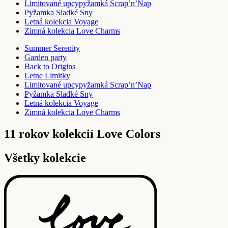
Limitované upcypyžamká Scrap’n’Nap
Pyžamka Sladké Sny
Letná kolekcia Voyage
Zimná kolekcia Love Charms
Summer Serenity
Garden party
Back to Origins
Letne Limitky
Limitované upcypyžamká Scrap’n’Nap
Pyžamka Sladké Sny
Letná kolekcia Voyage
Zimná kolekcia Love Charms
11 rokov kolekcií Love Colors
Všetky kolekcie