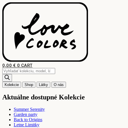
Preskočiť
na
obsah
0,00
€
0
CART
Products
search
Kolekcie
Shop
Látky
O nás
Aktuálne dostupné Kolekcie
Summer Serenity
Garden party
Back to Origins
Letne Limitky