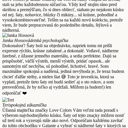
stali sa jeho každodennou súčasťou. Vždy keď stojím ráno pred
skriňou a premýšľam, čo si dnes obliecť, siaham po nejakom kúsku
od nej. šaty, nohavice, blúzky či mikiny... sú krásne, pohodlné a
vysokokombinovateľné. Teším sa na každú novú kolekciu, pretože
viem, že bude prepracovaná do posledného detailu, štýlová a
nádherná.
Janka Hossová
detská psychologička
Dokonalosť! Šaty boli na objednávku, napriek tomu mi prišli
expresne rýchlo, krásne zabalené..a dokonalé. Voňavé, nádherne
farebné, z úžasne jemného materiálu, a sedia perfektne. Dajú sa
prispôsobiť, väčší výstrih, menší výstrih, pridať opasok.. ale
samotným nič nechýba, sú pohodlné, lichotivé, hravé. Som
maximálne spokojná a nadšená, jediná nevýhoda je, že teraz budem
chcieť ďalšie strihy, a nielen šiat 😅 Toto je investícia, ktorá sa
vyplatí, pretože tieto šaty mi budú sedieť aj o sto rokov, a som
presvedčená, že by toľko aj vydržali. Môžem (a budem!) len
odporúčať ❤️
Teri
spokojná zákazníčka
Úžasná majiteľka značky Love Colors Vám veľmi rada poradí s
výberom najvhodnejšieho kúsku. Šaty od tejto znaçky môžem nosiť
už tretí rok a vyzerajú stále ako nové. Odporúčam každému zavítať
do tohto obchodíku v Galante a vybrať si nádherné šaty v ktorých sa