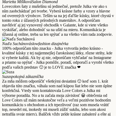
Marietta Mišíková
Salon Diamond
Lovecolors šaty z mušelínu sú jedinečné, pretože Julka vie ako s
ním zaobchádzať pri tvorbe. Vyberá krásne farby a vzory a hlavne
od overených výrobcov. Teším sa na jej ďaľšie kúsky, ktoré chystá v
tomto roku z úžasných prírodných materiálov. A odporúčam
navštíviť aj jej vynovený obchodík v Galante, kde si viete všetko
vyskúšať, alebo dohodnúť sa na ušití na mieru. Komunikácia je
úžasná aj online, treba sa len spýtať a na všetko vám rada zodpovie.
Naďa Suchánová
slowfashion dizajnérka
100% odporúčam túto znacku - Julka vytvorila jedno krásno -
kvalitné kúsky z tej najjemnejšej čarokrásnej látky, rôzne strihy, kde
si vyberie každá. Ak by aj nie, odporúčam vyhľadať na Instagrame
a priamo sa opýtať - Julka pomôže, poradí, odporučí a vyrobí všetko
podľa vašich predstav 🙂 je to LOVE značka ❤
Suza
spokojná zákazníčka
Za mňa môžem odporúčiť všetkými desiatimi 🙂 keď som 1. krát
objavila túto značku, váhala som nad kúpou šiat lebo nie som úplne
konfekčná. Vtedy som kontaktovala Love Colors a Julka mi
výborne poradila. No a tu začala moja závislosť 😀 oblečenia od
Love Colors už mám neskutočne veľa a veľmi pozitívne hodnotím
komunikáciu s obchodom a ich trpezlivosť (raz som musela vrátiť
top, nesedel mi, inokedy mi museli zúžiť sukňu, lebo som akosi
netrafila svoje miery). Balíček vždy príde krásne zabalený a ešte aj