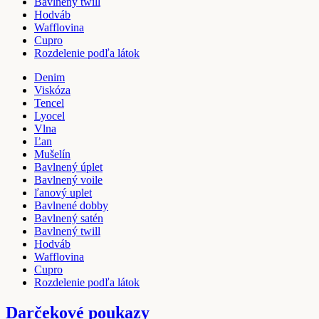
Bavlnený twill
Hodváb
Wafflovina
Cupro
Rozdelenie podľa látok
Denim
Viskóza
Tencel
Lyocel
Vlna
Ľan
Mušelín
Bavlnený úplet
Bavlnený voile
ľanový uplet
Bavlnené dobby
Bavlnený satén
Bavlnený twill
Hodváb
Wafflovina
Cupro
Rozdelenie podľa látok
Darčekové poukazy