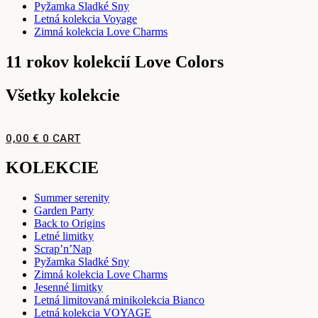
Pyžamka Sladké Sny
Letná kolekcia Voyage
Zimná kolekcia Love Charms
11 rokov kolekcií Love Colors
Všetky kolekcie
0,00
€
0
CART
KOLEKCIE
Summer serenity
Garden Party
Back to Origins
Letné limitky
Scrap’n’Nap
Pyžamka Sladké Sny
Zimná kolekcia Love Charms
Jesenné limitky
Letná limitovaná minikolekcia Bianco
Letná kolekcia VOYAGE