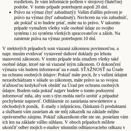
rozdielom, že vám informácie pošlem v strojovej čitateľnej
podobe. V tomto prípade potrebujem aspoň 20 dní.
Právo na výmaz (byť zabudnutý): Vašim ďalším právom je
právo na výmaz (byť zabudnutý). Nechcem na vás zabudnúť,
ale pokiaľ si to budete priať, máte na to právo. V takomto
prípade vymažem všetky vaše osobné údaje zo svojho
systému i zo systému všetkých spracovateľov a záloh. Na
zaistenie práva na výmaz potrebujem 10 dní.
V niektorých prípadoch som viazaná zákonnou povinnosťou, a
napr. musím evidovať vystavené daňové doklady po lehotu
stanovenú zákonom. V tomto prípade teda zmažem všetky také
osobné údaje, ktoré nie sú viazané iným zákonom. O dokončení
výmazu vás budem informovať na e-mail. SŤAŽNOSŤ na Úrade
na ochranu osobných údajov: Pokiaľ máte pocit, že s vašimi údajmi
nezaobchádzam v súlade so zákonom, máte právo sa so svojou
sťažnosťou kedykoľvek obrátiť na Úrad pre ochranu osobných
údajov. Budem rada pokiaľ najprv budete o tomto podozrení
informovať mňa, aby som s tým mohla niečo urobiť a prípadné
pochybenie napraviť. Odhlásenie zo zasielania newsletterov a
obchodných ponúk, E-maily s inšpiráciou, článkami či produktami
a službami vám zasielam ak ste môj zákazník na základe môjho
oprávneného záujmu. Pokiaľ zákazníkom ešte nie ste, posielam vám
ich len na základe vášho súhlasu. V oboch prípadoch môžete
ukončiť odber mojich e-mailov stisnutím odhlasovacieho odkazu v