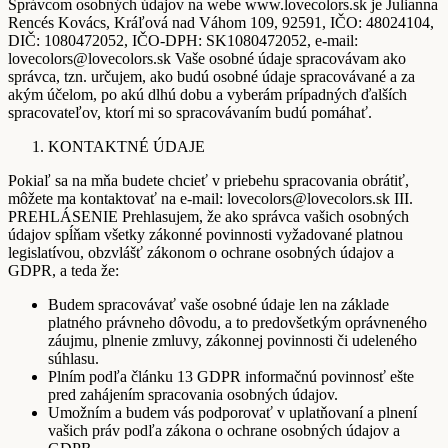
Správcom osobných údajov na webe www.lovecolors.sk je Julianna
Rencés Kovács, Kráľová nad Váhom 109, 92591, IČO: 48024104,
DIČ: 1080472052, IČO-DPH: SK1080472052, e-mail:
lovecolors@lovecolors.sk Vaše osobné údaje spracovávam ako
správca, tzn. určujem, ako budú osobné údaje spracovávané a za
akým účelom, po akú dlhú dobu a vyberám prípadných ďalších
spracovateľov, ktorí mi so spracovávaním budú pomáhať.
KONTAKTNÉ ÚDAJE
Pokiaľ sa na mňa budete chcieť v priebehu spracovania obrátiť,
môžete ma kontaktovať na e-mail: lovecolors@lovecolors.sk III.
PREHLÁSENIE Prehlasujem, že ako správca vašich osobných
údajov spĺňam všetky zákonné povinnosti vyžadované platnou
legislatívou, obzvlášť zákonom o ochrane osobných údajov a
GDPR, a teda že:
Budem spracovávať vaše osobné údaje len na základe
platného právneho dôvodu, a to predovšetkým oprávneného
záujmu, plnenie zmluvy, zákonnej povinnosti či udeleného
súhlasu.
Plním podľa článku 13 GDPR informačnú povinnosť ešte
pred zahájením spracovania osobných údajov.
Umožním a budem vás podporovať v uplatňovaní a plnení
vašich práv podľa zákona o ochrane osobných údajov a