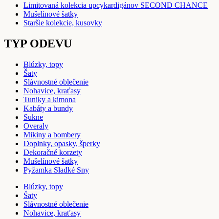
Limitovaná kolekcia upcykardigánov SECOND CHANCE
Mušelínové šatky
Staršie kolekcie, kusovky
TYP ODEVU
Blúzky, topy
Šaty
Slávnostné oblečenie
Nohavice, kraťasy
Tuniky a kimona
Kabáty a bundy
Sukne
Overaly
Mikiny a bombery
Doplnky, opasky, šperky
Dekoračné korzety
Mušelínové šatky
Pyžamka Sladké Sny
Blúzky, topy
Šaty
Slávnostné oblečenie
Nohavice, kraťasy