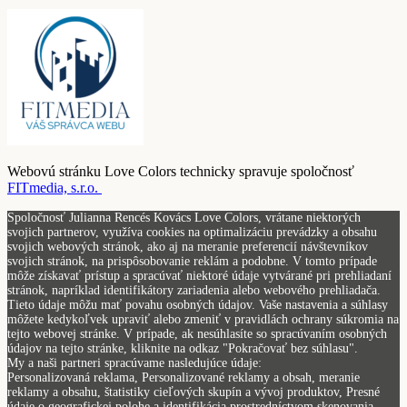
Webovú stránku Love Colors technicky spravuje spoločnosť
FITmedia, s.r.o.
Spoločnosť Julianna Rencés Kovács Love Colors, vrátane niektorých
svojich partnerov, využíva cookies na optimalizáciu prevádzky a obsahu
svojich webových stránok, ako aj na meranie preferencií návštevníkov
svojich stránok, na prispôsobovanie reklám a podobne. V tomto prípade
môže získavať prístup a spracúvať niektoré údaje vytvárané pri prehliadaní
stránok, napríklad identifikátory zariadenia alebo webového prehliadača.
Tieto údaje môžu mať povahu osobných údajov. Vaše nastavenia a súhlasy
môžete kedykoľvek upraviť alebo zmeniť v pravidlách ochrany súkromia na
tejto webovej stránke. V prípade, ak nesúhlasíte so spracúvaním osobných
údajov na tejto stránke, kliknite na odkaz "Pokračovať bez súhlasu".
My a naši partneri spracúvame nasledujúce údaje:
Personalizovaná reklama, Personalizované reklamy a obsah, meranie
reklamy a obsahu, štatistiky cieľových skupín a vývoj produktov, Presné
údaje o geografickej polohe a identifikácia prostredníctvom skenovania