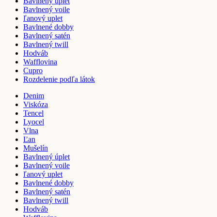
Bavlnený úplet
Bavlnený voile
ľanový uplet
Bavlnené dobby
Bavlnený satén
Bavlnený twill
Hodváb
Wafflovina
Cupro
Rozdelenie podľa látok
Denim
Viskóza
Tencel
Lyocel
Vlna
Ľan
Mušelín
Bavlnený úplet
Bavlnený voile
ľanový uplet
Bavlnené dobby
Bavlnený satén
Bavlnený twill
Hodváb