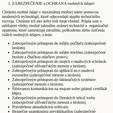
ZABEZPEČENIE a OCHRANA osobných údajov
Chránim osobné údaje v maximálnej možnej miere pomocou
moderných technológií, ktoré odpovedajú stupňu technického
rozvoja. Chránim ich ako keby boli moje vlastné. Prijala som a
udržujem všetky možné (aktuálne známe) technické a organizačné
opatrenia, ktoré zamedzujú zneužitiu, poškodeniu alebo zničeniu
vašich osobných údajov, a teda:
Zabezpečeným prístupom do môjho počítača (zabezpečené
heslom).
Zabezpečeným prístupom do môjho telefónu (zabezpečené
heslom a čítačkou otlačkov prstov).
Zabezpečeným prístupom do mojich e-mailových schránok
(zabezpečené užívateľským menom a heslom).
Zabezpečeným prístupom do aplikácií na e-mailovú
rozosielku (zabezpečené menom a heslom).
Zabezpečeným prístupom do fakturačných systémov
(zabezpečené menom a heslom).
Šifrovanou komunikáciou na mojom webe (platný certifikát
https).
Zabezpečeným prístupom do členských sekcií webu
(zabezpečené užívateľským menom a heslom).
Pravidelnou aktualizáciou softwaru.
Bezpečne uzamknutou prevádzkarňou (zabezpečené