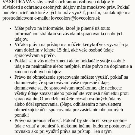
VAŠE PRÁVA v súvislosti s ochranou osobných údajov V
súvislosti s ochranou osobných údajov máte množstvo práv. Pokiaľ
budete chcieť niektoré z týchto práv využiť, prosím, kontaktujte ma
prostredníctvom e-mailu: lovecolors@lovecolors.sk
Máte právo na informácie, ktoré je plnené už touto
informačnou stránkou so zásadami spracovania osobných
údajov.
Vďaka právu na prístup ma môžete kedykoľvek vyzvať a ja
vám doložím v lehote 15 dní, aké vaše osobné údaje
spracovávam a prečo.
Pokiaľ sa u vás niečo zmení alebo pokladáte svoje osobné
údaje za neaktuálne alebo neúplné, máte právo na doplnenie a
zmenu osobných údajov.
Právo na obmedzenie spracovania môžete využiť, pokiaľ sa
domnievate, že spracovávam vaše nepresné údaje,
domnievate sa, že spracovávam nezákonne, ale nechcete
všetky údaje zmazat alebo pokiaľ ste vzniesli námietku proti
spracovaniu. Obmedziť môžete rozsah osobných údajov
alebo účel spracovania. (Napr. odhlásením z newsletteru
obmedzujete účel spracovania pre zasielanie obchodných
ponúk.)
Právo na prenositeľnosť: Pokiaľ by ste chceli svoje osobné
údaje vziať a preniesť k niekomu inému, budeme postupovať
rovnako ako pri využití práva na prístup - len s tým