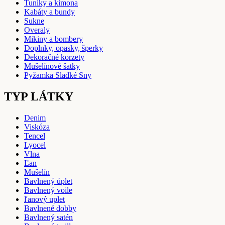
Tuniky a kimona
Kabáty a bundy
Sukne
Overaly
Mikiny a bombery
Doplnky, opasky, šperky
Dekoračné korzety
Mušelínové šatky
Pyžamka Sladké Sny
TYP LÁTKY
Denim
Viskóza
Tencel
Lyocel
Vlna
Ľan
Mušelín
Bavlnený úplet
Bavlnený voile
ľanový uplet
Bavlnené dobby
Bavlnený satén