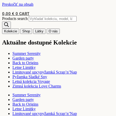
Preskočiť na obsah
0,00
€
0
CART
Products search
Kolekcie
Shop
Látky
O nás
Aktuálne dostupné Kolekcie
Summer Serenity
Garden party
Back to Origins
Letne Limitky
Limitované upcypyžamká Scrap’n’Nap
Pyžamka Sladké Sny
Letná kolekcia Voyage
Zimná kolekcia Love Charms
Summer Serenity
Garden party
Back to Origins
Letne Limitky
Limitované upcypyžamká Scrap’n’Nap