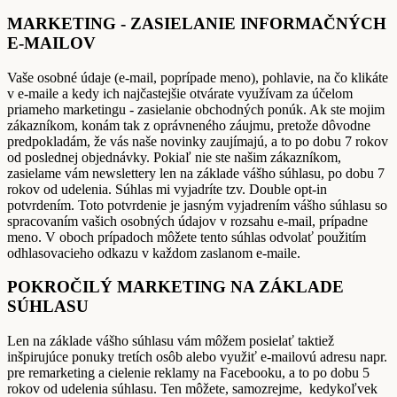
MARKETING - ZASIELANIE INFORMAČNÝCH
E-MAILOV
Vaše osobné údaje (e-mail, poprípade meno), pohlavie, na čo klikáte
v e-maile a kedy ich najčastejšie otvárate využívam za účelom
priameho marketingu - zasielanie obchodných ponúk. Ak ste mojim
zákazníkom, konám tak z oprávneného záujmu, pretože dôvodne
predpokladám, že vás naše novinky zaujímajú, a to po dobu 7 rokov
od poslednej objednávky. Pokiaľ nie ste našim zákazníkom,
zasielame vám newslettery len na základe vášho súhlasu, po dobu 7
rokov od udelenia. Súhlas mi vyjadríte tzv. Double opt-in
potvrdením. Toto potvrdenie je jasným vyjadrením vášho súhlasu so
spracovaním vašich osobných údajov v rozsahu e-mail, prípadne
meno. V oboch prípadoch môžete tento súhlas odvolať použitím
odhlasovacieho odkazu v každom zaslanom e-maile.
POKROČILÝ MARKETING NA ZÁKLADE
SÚHLASU
Len na základe vášho súhlasu vám môžem posielať taktiež
inšpirujúce ponuky tretích osôb alebo využiť e-mailovú adresu napr.
pre remarketing a cielenie reklamy na Facebooku, a to po dobu 5
rokov od udelenia súhlasu. Ten môžete, samozrejme, kedykoľvek