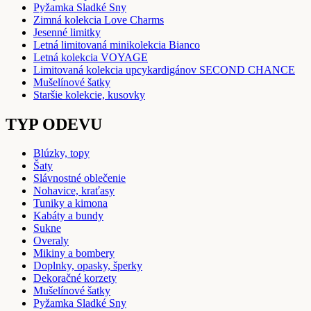
Pyžamka Sladké Sny
Zimná kolekcia Love Charms
Jesenné limitky
Letná limitovaná minikolekcia Bianco
Letná kolekcia VOYAGE
Limitovaná kolekcia upcykardigánov SECOND CHANCE
Mušelínové šatky
Staršie kolekcie, kusovky
TYP ODEVU
Blúzky, topy
Šaty
Slávnostné oblečenie
Nohavice, kraťasy
Tuniky a kimona
Kabáty a bundy
Sukne
Overaly
Mikiny a bombery
Doplnky, opasky, šperky
Dekoračné korzety
Mušelínové šatky
Pyžamka Sladké Sny