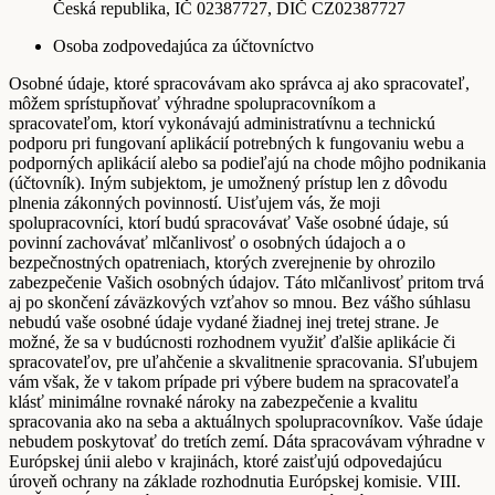
Česká republika, IČ 02387727, DIČ CZ02387727
Osoba zodpovedajúca za účtovníctvo
Osobné údaje, ktoré spracovávam ako správca aj ako spracovateľ,
môžem sprístupňovať výhradne spolupracovníkom a
spracovateľom, ktorí vykonávajú administratívnu a technickú
podporu pri fungovaní aplikácií potrebných k fungovaniu webu a
podporných aplikácií alebo sa podieľajú na chode môjho podnikania
(účtovník). Iným subjektom, je umožnený prístup len z dôvodu
plnenia zákonných povinností. Uisťujem vás, že moji
spolupracovníci, ktorí budú spracovávať Vaše osobné údaje, sú
povinní zachovávať mlčanlivosť o osobných údajoch a o
bezpečnostných opatreniach, ktorých zverejnenie by ohrozilo
zabezpečenie Vašich osobných údajov. Táto mlčanlivosť pritom trvá
aj po skončení záväzkových vzťahov so mnou. Bez vášho súhlasu
nebudú vaše osobné údaje vydané žiadnej inej tretej strane. Je
možné, že sa v budúcnosti rozhodnem využiť ďalšie aplikácie či
spracovateľov, pre uľahčenie a skvalitnenie spracovania. Sľubujem
vám však, že v takom prípade pri výbere budem na spracovateľa
klásť minimálne rovnaké nároky na zabezpečenie a kvalitu
spracovania ako na seba a aktuálnych spolupracovníkov. Vaše údaje
nebudem poskytovať do tretích zemí. Dáta spracovávam výhradne v
Európskej únii alebo v krajinách, ktoré zaisťujú odpovedajúcu
úroveň ochrany na základe rozhodnutia Európskej komisie. VIII.