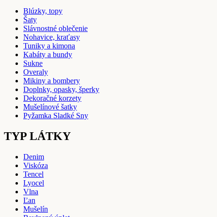
Blúzky, topy
Šaty
Slávnostné oblečenie
Nohavice, kraťasy
Tuniky a kimona
Kabáty a bundy
Sukne
Overaly
Mikiny a bombery
Doplnky, opasky, šperky
Dekoračné korzety
Mušelínové šatky
Pyžamka Sladké Sny
TYP LÁTKY
Denim
Viskóza
Tencel
Lyocel
Vlna
Ľan
Mušelín