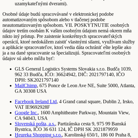
uzamykateľnými dverami).
Osobné údaje budú spracovávané v elektronickej podobe
automatizovaným spôsobom alebo v tlačenej podobe
neautomatizovaným spôsobom. VII. POSKYTNUTIE osobných
údajov tretím osobám K vašim osobným údajom nemá okrem mňa
nikto iný prístup. Pre zaistenie konkrétnych spracovateľských
operácií, ktoré nedokážem zaistiť vlastnými silami, využívam služby
a aplikácie spracovateľov, ktorí vedia dáta ochrániť ešte lepšie ako
ja a na dané spracovanie sa špecializujú. Spracovateľmi osobných
údajov sú alebo môžu byť:
GLS General Logistics Systems Slovakia s.r.o. Budča 1039,
962 33 Budča, IČO: 36624942, DIČ: 2021797140, IČO
DPH: SK2021797140
MailChimp
, 675 Ponce de Leon Ave NE, Suite 5000, Atlanta,
GA 30308 USA
Facebook Ireland Ltd
, 4 Grand canal square, Dublin 2, Irsko,
VAT IE9692928F
Google Inc.
, 1600 Amphitheatre Parkway, Mountain View,
CA 94043, USA
Slovenská pošta, a.s.
, Partizánska cesta 9, 975 99 Banská
Bystrica, IČO 36 631 124, IČ DPH SK 2021879959
Heureka Shopping s.r.o.
, Karolinská 650/1, 186 00 Praha 8,