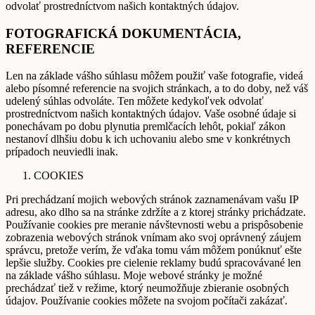
odvolať prostredníctvom našich kontaktných údajov.
FOTOGRAFICKÁ DOKUMENTÁCIA,
REFERENCIE
Len na základe vášho súhlasu môžem použiť vaše fotografie, videá
alebo písomné referencie na svojich stránkach, a to do doby, než váš
udelený súhlas odvoláte. Ten môžete kedykoľvek odvolať
prostredníctvom našich kontaktných údajov. Vaše osobné údaje si
ponechávam po dobu plynutia premlčacích lehôt, pokiaľ zákon
nestanoví dlhšiu dobu k ich uchovaniu alebo sme v konkrétnych
prípadoch neuviedli inak.
COOKIES
Pri prechádzaní mojich webových stránok zaznamenávam vašu IP
adresu, ako dlho sa na stránke zdržíte a z ktorej stránky prichádzate.
Používanie cookies pre meranie návštevnosti webu a prispôsobenie
zobrazenia webových stránok vnímam ako svoj oprávnený záujem
správcu, pretože verím, že vďaka tomu vám môžem ponúknuť ešte
lepšie služby. Cookies pre cielenie reklamy budú spracovávané len
na základe vášho súhlasu. Moje webové stránky je možné
prechádzať tiež v režime, ktorý neumožňuje zbieranie osobných
údajov. Používanie cookies môžete na svojom počítači zakázať.