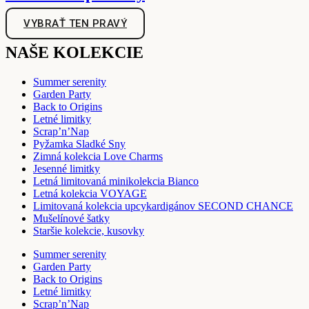
VYBRAŤ TEN PRAVÝ
NAŠE KOLEKCIE
Summer serenity
Garden Party
Back to Origins
Letné limitky
Scrap’n’Nap
Pyžamka Sladké Sny
Zimná kolekcia Love Charms
Jesenné limitky
Letná limitovaná minikolekcia Bianco
Letná kolekcia VOYAGE
Limitovaná kolekcia upcykardigánov SECOND CHANCE
Mušelínové šatky
Staršie kolekcie, kusovky
Summer serenity
Garden Party
Back to Origins
Letné limitky
Scrap’n’Nap