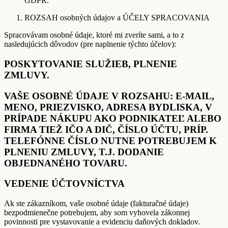
GDPR.
ROZSAH osobných údajov a ÚČELY SPRACOVANIA
Spracovávam osobné údaje, ktoré mi zveríte sami, a to z
nasledujúcich dôvodov (pre naplnenie týchto účelov):
POSKYTOVANIE SLUŽIEB, PLNENIE
ZMLUVY.
VAŠE OSOBNÉ ÚDAJE V ROZSAHU: E-MAIL,
MENO, PRIEZVISKO, ADRESA BYDLISKA, V
PRÍPADE NÁKUPU AKO PODNIKATEĽ ALEBO
FIRMA TIEŽ IČO A DIČ, ČÍSLO ÚČTU, PRÍP.
TELEFÓNNE ČÍSLO NUTNE POTREBUJEM K
PLNENIU ZMLUVY, T.J. DODANIE
OBJEDNANÉHO TOVARU.
VEDENIE ÚČTOVNÍCTVA
Ak ste zákazníkom, vaše osobné údaje (fakturačné údaje)
bezpodmienečne potrebujem, aby som vyhovela zákonnej
povinnosti pre vystavovanie a evidenciu daňových dokladov.