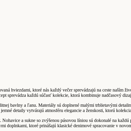
ovaná hviezdami, ktoré nás každý večer sprevádzajú na ceste naším živ
ncept sprevádza každú súčasť kolekcie, ktorá kombinuje nadčasový dizaj
litnej bavlny a ľanu. Materiály sú doplnené malými trblietavými detailm
 jemné detaily vytvárajú atmosféru elegancie a ženskosti, ktorú kolekcia
y. Nohavice a sukne so zvýšenou pásovou líniou sú dokonalé na každú pr
ymi doplnkami, ktoré prinášajú klasické denimové spracovanie v novo