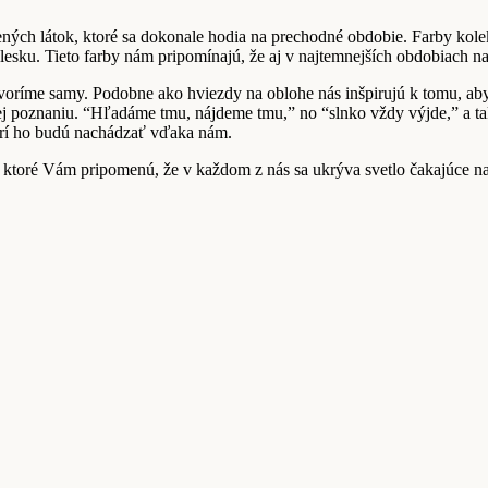
nených látok, ktoré sa dokonale hodia na prechodné obdobie. Farby ko
 lesku. Tieto farby nám pripomínajú, že aj v najtemnejších obdobiach n
i tvoríme samy. Podobne ako hviezdy na oblohe nás inšpirujú k tomu, aby
ej poznaniu. “Hľadáme tmu, nájdeme tmu,” no “slnko vždy výjde,” a tak 
ktorí ho budú nachádzať vďaka nám.
, ktoré Vám pripomenú, že v každom z nás sa ukrýva svetlo čakajúce na t