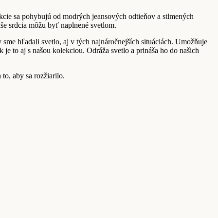
lekcie sa pohybujú od modrých jeansových odtieňov a stlmených
aše srdcia môžu byť naplnené svetlom.
 sme hľadali svetlo, aj v tých najnáročnejších situáciách. Umožňuje
je to aj s našou kolekciou. Odráža svetlo a prináša ho do našich
o, aby sa rozžiarilo.