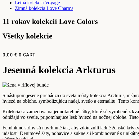
Letná kolekcia Voyage
Zimná kolekcia Love Charms
11 rokov kolekcií Love Colors
Všetky kolekcie
0,00
€
0
CART
Jesenná kolekcia Arkturus
S nástupom jesene prichádza do sveta módy kolekcia Arcturus, inšpir
hviezd na oblohe, symbolizujúcu nádej, svetlo a eternalitu. Tento ko
Kolekcia sa zameriava na jednofarebné látky, ktoré sú vyrobené z kva
odrážajú vo svetle, pripomínajúce lesk hviezd na nočnej oblohe. Tieto
Femininné strihy sú navrhnuté tak, aby zdôraznili ladné ženské krivk
udalosť. Denimové šaty, nohavice a sukne sú kombinované s unikátn
súčasný vzhľad.