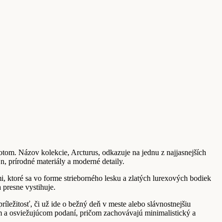
otom. Názov kolekcie, Arcturus, odkazuje na jednu z najjasnejších
n, prírodné materiály a moderné detaily.
i, ktoré sa vo forme strieborného lesku a zlatých lurexových bodiek
 presne vystihuje.
íležitosť, či už ide o bežný deň v meste alebo slávnostnejšiu
m a osviežujúcom podaní, pričom zachovávajú minimalistický a