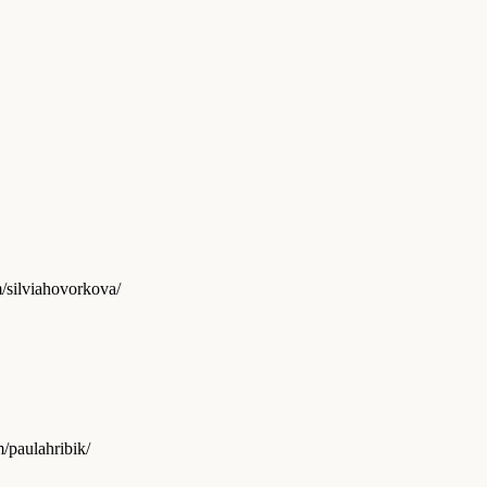
.com/silviahovorkova/
com/paulahribik/