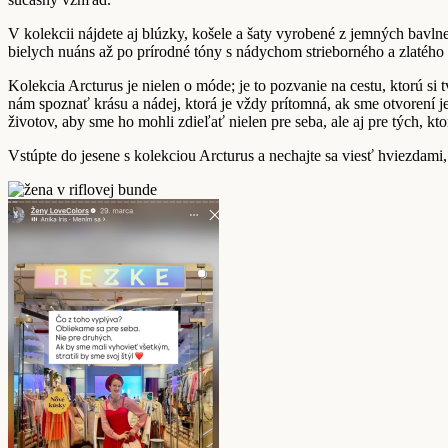
V kolekcii nájdete aj blúzky, košele a šaty vyrobené z jemných bavl
bielych nuáns až po prírodné tóny s nádychom strieborného a zlatého
Kolekcia Arcturus je nielen o móde; je to pozvanie na cestu, ktorú s
nám spoznať krásu a nádej, ktorá je vždy prítomná, ak sme otvorení j
životov, aby sme ho mohli zdieľať nielen pre seba, ale aj pre tých, 
Vstúpte do jesene s kolekciou Arcturus a nechajte sa viesť hviezdami