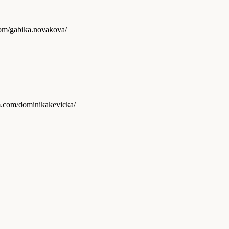
gram.com/gabika.novakova/
agram.com/dominikakevicka/