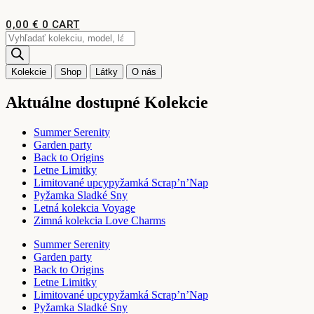
Preskočiť
na
0,00
€
0
CART
obsah
Products
search
Kolekcie
Shop
Látky
O nás
Aktuálne dostupné Kolekcie
Summer Serenity
Garden party
Back to Origins
Letne Limitky
Limitované upcypyžamká Scrap’n’Nap
Pyžamka Sladké Sny
Letná kolekcia Voyage
Zimná kolekcia Love Charms
Summer Serenity
Garden party
Back to Origins
Letne Limitky
Limitované upcypyžamká Scrap’n’Nap
Pyžamka Sladké Sny