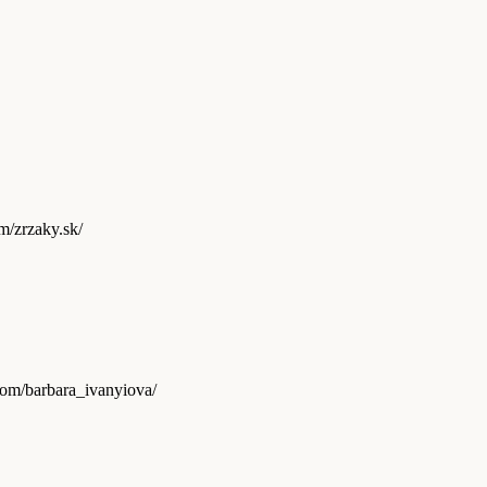
gram.com/zrzaky.sk/
gram.com/barbara_ivanyiova/