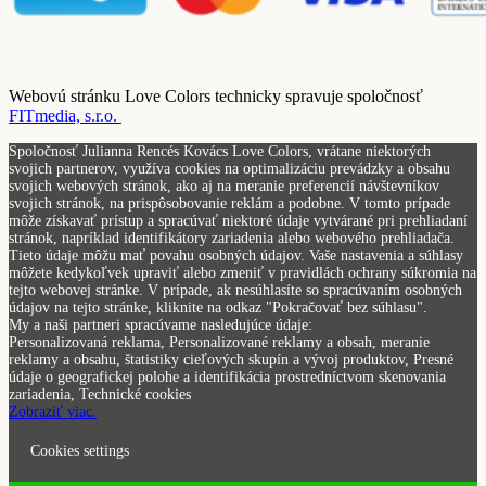
Webovú stránku Love Colors technicky spravuje spoločnosť
FITmedia, s.r.o.
Spoločnosť Julianna Rencés Kovács Love Colors, vrátane niektorých
svojich partnerov, využíva cookies na optimalizáciu prevádzky a obsahu
svojich webových stránok, ako aj na meranie preferencií návštevníkov
svojich stránok, na prispôsobovanie reklám a podobne. V tomto prípade
môže získavať prístup a spracúvať niektoré údaje vytvárané pri prehliadaní
stránok, napríklad identifikátory zariadenia alebo webového prehliadača.
Tieto údaje môžu mať povahu osobných údajov. Vaše nastavenia a súhlasy
môžete kedykoľvek upraviť alebo zmeniť v pravidlách ochrany súkromia na
tejto webovej stránke. V prípade, ak nesúhlasíte so spracúvaním osobných
údajov na tejto stránke, kliknite na odkaz "Pokračovať bez súhlasu".
My a naši partneri spracúvame nasledujúce údaje:
Personalizovaná reklama, Personalizované reklamy a obsah, meranie
reklamy a obsahu, štatistiky cieľových skupín a vývoj produktov, Presné
údaje o geografickej polohe a identifikácia prostredníctvom skenovania
zariadenia, Technické cookies
Zobraziť viac.
Cookies settings