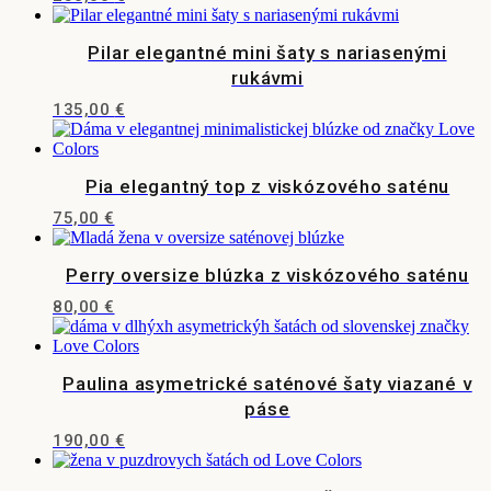
Možnosti
produktu.
Tento
si
produkt
môžete
Pilar elegantné mini šaty s nariasenými
má
vybrať
viacero
rukávmi
na
variantov.
stránke
135,00
€
Možnosti
produktu.
Tento
si
produkt
môžete
má
vybrať
Pia elegantný top z viskózového saténu
viacero
na
variantov.
stránke
75,00
€
Možnosti
produktu.
Tento
si
produkt
môžete
Perry oversize blúzka z viskózového saténu
má
vybrať
viacero
na
80,00
€
variantov.
stránke
Tento
Možnosti
produktu.
produkt
si
má
môžete
Paulina asymetrické saténové šaty viazané v
viacero
vybrať
variantov.
páse
na
Možnosti
stránke
190,00
€
si
produktu.
Tento
môžete
produkt
vybrať