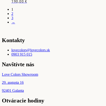
190,00
€
Možnosti
stránke
Tento
si
produktu.
1
produkt
môžete
2
má
vybrať
3
viacero
na
→
variantov.
stránke
Možnosti
produktu.
si
môžete
Kontakty
vybrať
na
stránke
lovecolors@lovecolors.sk
produktu.
0903 915 015
Navštívte nás
Love Colors Showroom
29. augusta 16
92401 Galanta
Otváracie hodiny