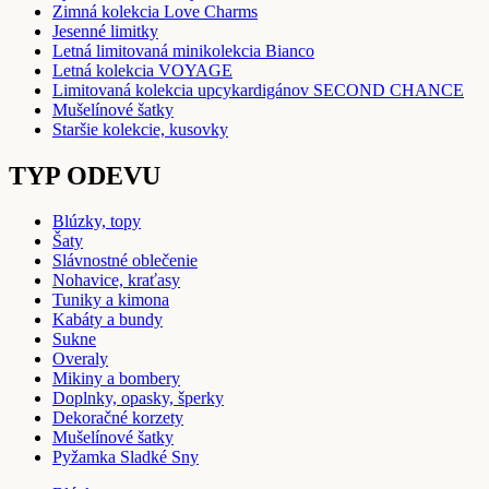
Zimná kolekcia Love Charms
Jesenné limitky
Letná limitovaná minikolekcia Bianco
Letná kolekcia VOYAGE
Limitovaná kolekcia upcykardigánov SECOND CHANCE
Mušelínové šatky
Staršie kolekcie, kusovky
TYP ODEVU
Blúzky, topy
Šaty
Slávnostné oblečenie
Nohavice, kraťasy
Tuniky a kimona
Kabáty a bundy
Sukne
Overaly
Mikiny a bombery
Doplnky, opasky, šperky
Dekoračné korzety
Mušelínové šatky
Pyžamka Sladké Sny