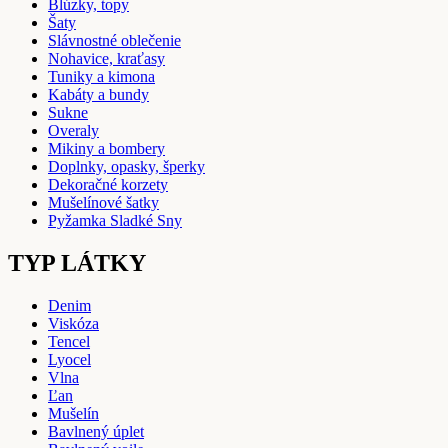
Blúzky, topy
Šaty
Slávnostné oblečenie
Nohavice, kraťasy
Tuniky a kimona
Kabáty a bundy
Sukne
Overaly
Mikiny a bombery
Doplnky, opasky, šperky
Dekoračné korzety
Mušelínové šatky
Pyžamka Sladké Sny
TYP LÁTKY
Denim
Viskóza
Tencel
Lyocel
Vlna
Ľan
Mušelín
Bavlnený úplet