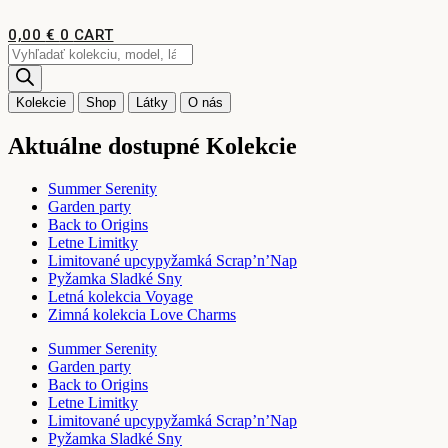
Preskočiť
na
0,00
€
0
CART
obsah
Products
search
Kolekcie
Shop
Látky
O nás
Aktuálne dostupné Kolekcie
Summer Serenity
Garden party
Back to Origins
Letne Limitky
Limitované upcypyžamká Scrap’n’Nap
Pyžamka Sladké Sny
Letná kolekcia Voyage
Zimná kolekcia Love Charms
Summer Serenity
Garden party
Back to Origins
Letne Limitky
Limitované upcypyžamká Scrap’n’Nap
Pyžamka Sladké Sny