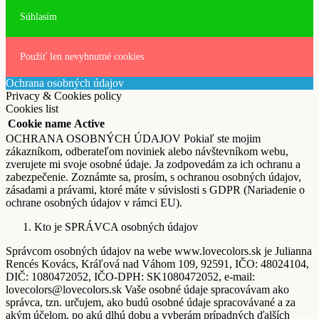
Súhlasím
Použiť len nevyhnutné cookies
Ochrana osobných údajov
Privacy & Cookies policy
Cookies list
Cookie name
Active
OCHRANA OSOBNÝCH ÚDAJOV Pokiaľ ste mojim
zákazníkom, odberateľom noviniek alebo návštevníkom webu,
zverujete mi svoje osobné údaje. Ja zodpovedám za ich ochranu a
zabezpečenie. Zoznámte sa, prosím, s ochranou osobných údajov,
zásadami a právami, ktoré máte v súvislosti s GDPR (Nariadenie o
ochrane osobných údajov v rámci EU).
Kto je SPRÁVCA osobných údajov
Správcom osobných údajov na webe www.lovecolors.sk je Julianna
Rencés Kovács, Kráľová nad Váhom 109, 92591, IČO: 48024104,
DIČ: 1080472052, IČO-DPH: SK1080472052, e-mail:
lovecolors@lovecolors.sk Vaše osobné údaje spracovávam ako
správca, tzn. určujem, ako budú osobné údaje spracovávané a za
akým účelom, po akú dlhú dobu a vyberám prípadných ďalších