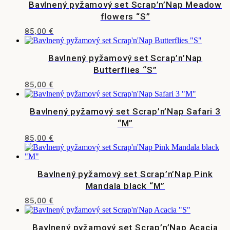
Bavlnený pyžamový set Scrap’n’Nap Meadow
vybrať
flowers “S”
na
stránke
85,00
€
produktu.
Bavlnený pyžamový set Scrap’n’Nap
Butterflies “S”
85,00
€
Bavlnený pyžamový set Scrap’n’Nap Safari 3
“M”
85,00
€
Bavlnený pyžamový set Scrap’n’Nap Pink
Mandala black “M”
85,00
€
Bavlnený pyžamový set Scrap’n’Nap Acacia