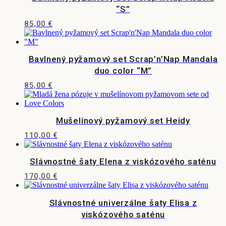
“S”
85,00
€
Bavlnený pyžamový set Scrap’n’Nap Mandala
duo color “M”
85,00
€
Mušelínový pyžamový set Heidy
110,00
€
Tento
produkt
Slávnostné šaty Elena z viskózového saténu
má
viacero
170,00
€
variantov.
Tento
Možnosti
produkt
si
Slávnostné univerzálne šaty Elisa z
má
môžete
viacero
viskózového saténu
vybrať
variantov.
na