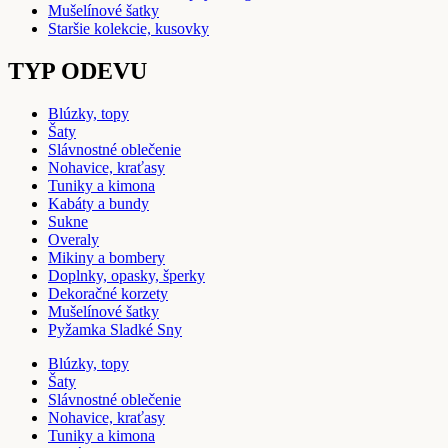
Mušelínové šatky
Staršie kolekcie, kusovky
TYP ODEVU
Blúzky, topy
Šaty
Slávnostné oblečenie
Nohavice, kraťasy
Tuniky a kimona
Kabáty a bundy
Sukne
Overaly
Mikiny a bombery
Doplnky, opasky, šperky
Dekoračné korzety
Mušelínové šatky
Pyžamka Sladké Sny
Blúzky, topy
Šaty
Slávnostné oblečenie
Nohavice, kraťasy
Tuniky a kimona