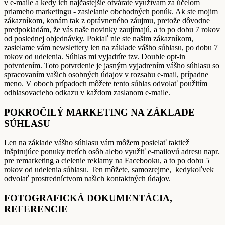
v e-maile a kedy ich najčastejšie otvárate využívam za účelom
priameho marketingu - zasielanie obchodných ponúk. Ak ste mojim
zákazníkom, konám tak z oprávneného záujmu, pretože dôvodne
predpokladám, že vás naše novinky zaujímajú, a to po dobu 7 rokov
od poslednej objednávky. Pokiaľ nie ste našim zákazníkom,
zasielame vám newslettery len na základe vášho súhlasu, po dobu 7
rokov od udelenia. Súhlas mi vyjadríte tzv. Double opt-in
potvrdením. Toto potvrdenie je jasným vyjadrením vášho súhlasu so
spracovaním vašich osobných údajov v rozsahu e-mail, prípadne
meno. V oboch prípadoch môžete tento súhlas odvolať použitím
odhlasovacieho odkazu v každom zaslanom e-maile.
POKROČILÝ MARKETING NA ZÁKLADE
SÚHLASU
Len na základe vášho súhlasu vám môžem posielať taktiež
inšpirujúce ponuky tretích osôb alebo využiť e-mailovú adresu napr.
pre remarketing a cielenie reklamy na Facebooku, a to po dobu 5
rokov od udelenia súhlasu. Ten môžete, samozrejme, kedykoľvek
odvolať prostredníctvom našich kontaktných údajov.
FOTOGRAFICKÁ DOKUMENTÁCIA,
REFERENCIE