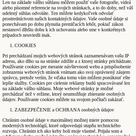
Len na základe vášho súhlasu môžem použiť vaše fotografie, videá
alebo písomné referencie na svojich stránkach, a to do doby, než váš
udelený súhlas odvoláte. Ten môžete kedykoľvek odvolať
prostredníctvom našich kontaktných údajov. Vaše osobné údaje si
ponechávam po dobu plynutia premlčacích lehôt, pokiaľ zákon
nestanoví dlhšiu dobu k ich uchovaniu alebo sme v konkrétnych
prípadoch neuviedli inak.
COOKIES
Pri prechádzaní mojich webových stránok zaznamenávam vašu IP
adresu, ako dlho sa na stránke zdržíte a z ktorej stránky prichádzate.
Používanie cookies pre meranie návštevnosti webu a prispôsobenie
zobrazenia webových stránok vnímam ako svoj oprávnený záujem
správcu, pretože verím, že vďaka tomu vám môžem ponúknuť ešte
lepšie služby. Cookies pre cielenie reklamy budú spracovávané len
na základe vášho súhlasu. Moje webové stránky je možné
prechádzať tiež v režime, ktorý neumožňuje zbieranie osobných
údajov. Používanie cookies môžete na svojom počítači zakázať.
ZABEZPEČENIE a OCHRANA osobných údajov
Chránim osobné údaje v maximálnej možnej miere pomocou
moderných technológií, ktoré odpovedajú stupňu technického
rozvoja. Chránim ich ako keby boli moje vlastné. Prijala som a