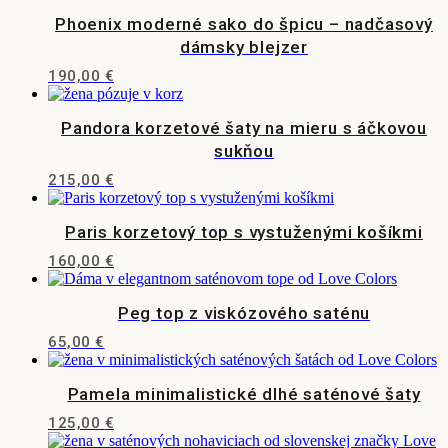
má
na
Phoenix moderné sako do špicu – nadčasový
viacero
stránke
variantov.
dámsky blejzer
produktu.
Možnosti
190,00
€
si
Tento
môžete
produkt
vybrať
Pandora korzetové šaty na mieru s áčkovou
má
na
viacero
sukňou
stránke
variantov.
produktu.
215,00
€
Možnosti
Tento
si
produkt
môžete
Paris korzetový top s vystuženými košíkmi
má
vybrať
viacero
na
160,00
€
variantov.
stránke
Tento
Možnosti
produktu.
produkt
si
Peg top z viskózového saténu
má
môžete
viacero
vybrať
65,00
€
variantov.
na
Tento
Možnosti
stránke
produkt
si
Pamela minimalistické dlhé saténové šaty
produktu.
má
môžete
viacero
vybrať
125,00
€
variantov.
na
Tento