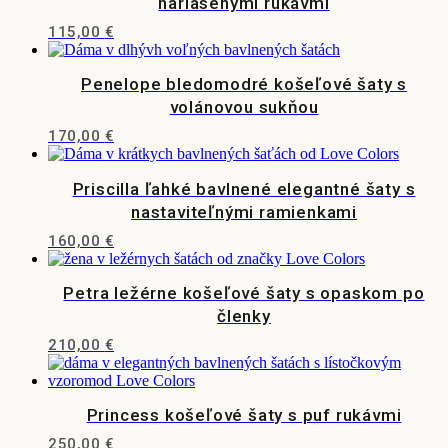
nariasenými rukávmi
produktu.
Možnosti
115,00
€
si
Tento
môžete
produkt
vybrať
Penelope bledomodré košeľové šaty s
má
na
viacero
volánovou sukňou
stránke
variantov.
produktu.
170,00
€
Možnosti
si
môžete
Priscilla ľahké bavlnené elegantné šaty s
vybrať
nastaviteľnými ramienkami
na
stránke
160,00
€
produktu.
Tento
produkt
Petra ležérne košeľové šaty s opaskom po
má
viacero
členky
variantov.
210,00
€
Možnosti
Tento
si
produkt
môžete
má
vybrať
Princess košeľové šaty s puf rukávmi
viacero
na
variantov.
stránke
250,00
€