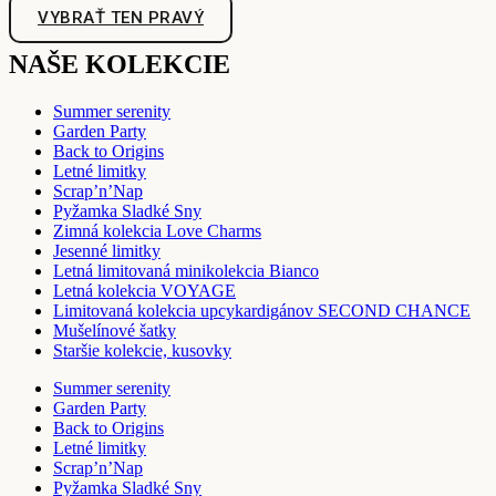
VYBRAŤ TEN PRAVÝ
NAŠE KOLEKCIE
Summer serenity
Garden Party
Back to Origins
Letné limitky
Scrap’n’Nap
Pyžamka Sladké Sny
Zimná kolekcia Love Charms
Jesenné limitky
Letná limitovaná minikolekcia Bianco
Letná kolekcia VOYAGE
Limitovaná kolekcia upcykardigánov SECOND CHANCE
Mušelínové šatky
Staršie kolekcie, kusovky
Summer serenity
Garden Party
Back to Origins
Letné limitky
Scrap’n’Nap
Pyžamka Sladké Sny