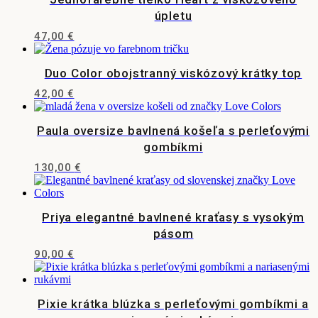
si
produktu.
úpletu
môžete
vybrať
47,00
€
na
Tento
stránke
produkt
produktu.
Duo Color obojstranný viskózový krátky top
má
viacero
42,00
€
variantov.
Tento
Možnosti
produkt
si
Paula oversize bavlnená košeľa s perleťovými
má
môžete
viacero
gombíkmi
vybrať
variantov.
na
130,00
€
Možnosti
stránke
Tento
si
produktu.
produkt
môžete
má
vybrať
Priya elegantné bavlnené kraťasy s vysokým
viacero
na
variantov.
pásom
stránke
Možnosti
produktu.
90,00
€
si
Tento
môžete
produkt
vybrať
má
na
Pixie krátka blúzka s perleťovými gombíkmi a
viacero
stránke
variantov.