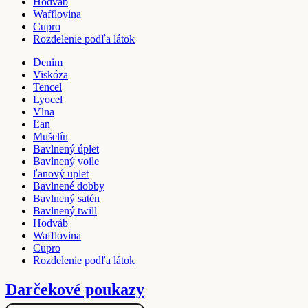
Hodváb
Wafflovina
Cupro
Rozdelenie podľa látok
Denim
Viskóza
Tencel
Lyocel
Vlna
Ľan
Mušelín
Bavlnený úplet
Bavlnený voile
ľanový uplet
Bavlnené dobby
Bavlnený satén
Bavlnený twill
Hodváb
Wafflovina
Cupro
Rozdelenie podľa látok
Darčekové poukazy