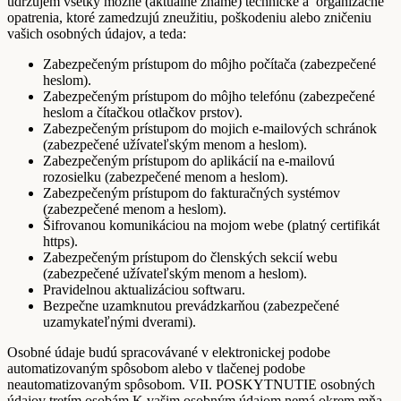
udržujem všetky možné (aktuálne známe) technické a organizačné
opatrenia, ktoré zamedzujú zneužitiu, poškodeniu alebo zničeniu
vašich osobných údajov, a teda:
Zabezpečeným prístupom do môjho počítača (zabezpečené
heslom).
Zabezpečeným prístupom do môjho telefónu (zabezpečené
heslom a čítačkou otlačkov prstov).
Zabezpečeným prístupom do mojich e-mailových schránok
(zabezpečené užívateľským menom a heslom).
Zabezpečeným prístupom do aplikácií na e-mailovú
rozosielku (zabezpečené menom a heslom).
Zabezpečeným prístupom do fakturačných systémov
(zabezpečené menom a heslom).
Šifrovanou komunikáciou na mojom webe (platný certifikát
https).
Zabezpečeným prístupom do členských sekcií webu
(zabezpečené užívateľským menom a heslom).
Pravidelnou aktualizáciou softwaru.
Bezpečne uzamknutou prevádzkarňou (zabezpečené
uzamykateľnými dverami).
Osobné údaje budú spracovávané v elektronickej podobe
automatizovaným spôsobom alebo v tlačenej podobe
neautomatizovaným spôsobom. VII. POSKYTNUTIE osobných
údajov tretím osobám K vašim osobným údajom nemá okrem mňa