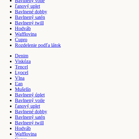
Bavlnený voile
ľanový uplet
Bavlnené dobby
Bavlnený satén
Bavlnený twill
Hodváb
Wafflovina
Cupro
Rozdelenie podľa látok
Denim
Viskóza
Tencel
Lyocel
Vlna
Ľan
Mušelín
Bavlnený úplet
Bavlnený voile
ľanový uplet
Bavlnené dobby
Bavlnený satén
Bavlnený twill
Hodváb
Wafflovina