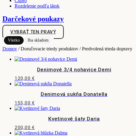
Cupro
Rozdelenie podľa látok
Darčekové poukazy
VYBRAŤ TEN PRAVÝ
Všetko
Iba skladom
Domov
/ Doručovacie triedy produktov / Predvolená trieda dopravy
Denimové 3/4 nohavice Demi
120,00
€
Tento
produkt
Denimová sukňa Donatella
má
viacero
155,00
€
variantov.
Tento
Možnosti
produkt
si
Kvetinové šaty Daria
má
môžete
viacero
vybrať
200,00
€
variantov.
na
Tento
Možnosti