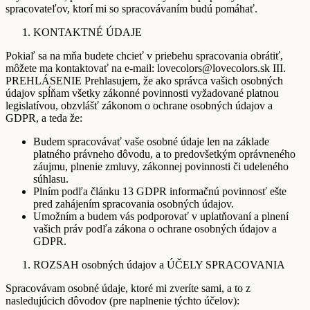
spracovateľov, ktorí mi so spracovávaním budú pomáhať.
KONTAKTNÉ ÚDAJE
Pokiaľ sa na mňa budete chcieť v priebehu spracovania obrátiť,
môžete ma kontaktovať na e-mail: lovecolors@lovecolors.sk III.
PREHLÁSENIE Prehlasujem, že ako správca vašich osobných
údajov spĺňam všetky zákonné povinnosti vyžadované platnou
legislatívou, obzvlášť zákonom o ochrane osobných údajov a
GDPR, a teda že:
Budem spracovávať vaše osobné údaje len na základe
platného právneho dôvodu, a to predovšetkým oprávneného
záujmu, plnenie zmluvy, zákonnej povinnosti či udeleného
súhlasu.
Plním podľa článku 13 GDPR informačnú povinnosť ešte
pred zahájením spracovania osobných údajov.
Umožním a budem vás podporovať v uplatňovaní a plnení
vašich práv podľa zákona o ochrane osobných údajov a
GDPR.
ROZSAH osobných údajov a ÚČELY SPRACOVANIA
Spracovávam osobné údaje, ktoré mi zveríte sami, a to z
nasledujúcich dôvodov (pre naplnenie týchto účelov):