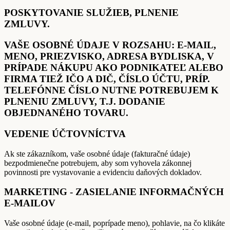
POSKYTOVANIE SLUŽIEB, PLNENIE
ZMLUVY.
VAŠE OSOBNÉ ÚDAJE V ROZSAHU: E-MAIL,
MENO, PRIEZVISKO, ADRESA BYDLISKA, V
PRÍPADE NÁKUPU AKO PODNIKATEĽ ALEBO
FIRMA TIEŽ IČO A DIČ, ČÍSLO ÚČTU, PRÍP.
TELEFÓNNE ČÍSLO NUTNE POTREBUJEM K
PLNENIU ZMLUVY, T.J. DODANIE
OBJEDNANÉHO TOVARU.
VEDENIE ÚČTOVNÍCTVA
Ak ste zákazníkom, vaše osobné údaje (fakturačné údaje)
bezpodmienečne potrebujem, aby som vyhovela zákonnej
povinnosti pre vystavovanie a evidenciu daňových dokladov.
MARKETING - ZASIELANIE INFORMAČNÝCH
E-MAILOV
Vaše osobné údaje (e-mail, poprípade meno), pohlavie, na čo klikáte