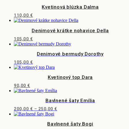
stránke
produkt
si
Kvetinová blúzka Dalma
produktu.
má
môžete
viacero
vybrať
110,00
€
variantov.
na
Tento
Možnosti
stránke
produkt
si
Denimové krátke nohavice Della
produktu.
má
môžete
viacero
vybrať
105,00
€
variantov.
na
Tento
Možnosti
stránke
produkt
si
Denimové bermudy Dorothy
produktu.
má
môžete
viacero
vybrať
105,00
€
variantov.
na
Tento
Možnosti
stránke
produkt
si
Kvetinový top Dara
produktu.
má
môžete
viacero
vybrať
90,00
€
variantov.
na
Tento
Možnosti
stránke
produkt
si
Bavlnené šaty Emília
produktu.
má
môžete
viacero
vybrať
Price
200,00
€
–
250,00
€
variantov.
na
Tento
range:
Možnosti
stránke
produkt
200,00 €
si
Bavlnené šaty Bogi
produktu.
má
through
môžete