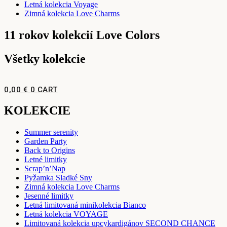
Letná kolekcia Voyage
Zimná kolekcia Love Charms
11 rokov kolekcií Love Colors
Všetky kolekcie
0,00
€
0
CART
KOLEKCIE
Summer serenity
Garden Party
Back to Origins
Letné limitky
Scrap’n’Nap
Pyžamka Sladké Sny
Zimná kolekcia Love Charms
Jesenné limitky
Letná limitovaná minikolekcia Bianco
Letná kolekcia VOYAGE
Limitovaná kolekcia upcykardigánov SECOND CHANCE