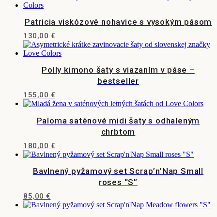
Možnosti
stránke
produkt
si
produktu.
má
môžete
Patricia viskózové nohavice s vysokým pásom
viacero
vybrať
variantov.
na
130,00
€
Možnosti
stránke
Tento
si
produktu.
produkt
môžete
má
vybrať
Polly kimono šaty s viazaním v páse –
viacero
na
variantov.
bestseller
stránke
Možnosti
produktu.
155,00
€
si
Tento
môžete
produkt
vybrať
Paloma saténové midi šaty s odhaleným
má
na
viacero
chrbtom
stránke
variantov.
produktu.
180,00
€
Možnosti
Tento
si
produkt
môžete
Bavlnený pyžamový set Scrap’n’Nap Small
má
vybrať
viacero
roses “S”
na
variantov.
stránke
85,00
€
Možnosti
produktu.
si
môžete