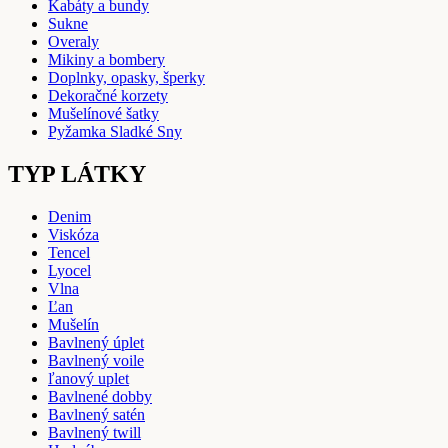
Kabáty a bundy
Sukne
Overaly
Mikiny a bombery
Doplnky, opasky, šperky
Dekoračné korzety
Mušelínové šatky
Pyžamka Sladké Sny
TYP LÁTKY
Denim
Viskóza
Tencel
Lyocel
Vlna
Ľan
Mušelín
Bavlnený úplet
Bavlnený voile
ľanový uplet
Bavlnené dobby
Bavlnený satén
Bavlnený twill