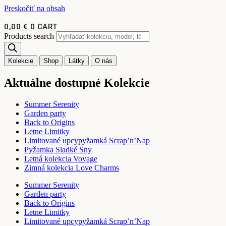
Preskočiť na obsah
0,00
€
0
CART
Products search
Kolekcie
Shop
Látky
O nás
Aktuálne dostupné Kolekcie
Summer Serenity
Garden party
Back to Origins
Letne Limitky
Limitované upcypyžamká Scrap’n’Nap
Pyžamka Sladké Sny
Letná kolekcia Voyage
Zimná kolekcia Love Charms
Summer Serenity
Garden party
Back to Origins
Letne Limitky
Limitované upcypyžamká Scrap’n’Nap