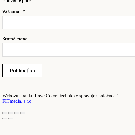
*
povinné pole
Váš Email *
Krstné meno
Prihlásiť sa
Webovú stránku Love Colors technicky spravuje spoločnosť
FITmedia, s.r.o.