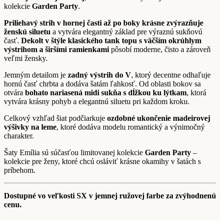
kolekcie
Garden Party
.
Priliehavý strih v hornej časti až po boky krásne zvýrazňuje
ženskú siluetu
a vytvára elegantný základ pre výraznú sukňovú
časť.
Dekolt v štýle klasického tank topu s väčším okrúhlym
výstrihom a širšími ramienkami
pôsobí moderne, čisto a zároveň
veľmi žensky.
Jemným detailom je
zadný výstrih do V
, ktorý decentne odhaľuje
hornú časť chrbta a dodáva šatám ľahkosť. Od oblasti bokov sa
otvára
bohato nariasená midi sukňa s dĺžkou ku lýtkam
, ktorá
vytvára krásny pohyb a elegantnú siluetu pri každom kroku.
Celkový vzhľad šiat podčiarkuje
ozdobné ukončenie madeirovej
výšivky na leme
, ktoré dodáva modelu romantický a výnimočný
charakter.
Šaty Emília sú súčasťou limitovanej kolekcie
Garden Party
–
kolekcie pre ženy, ktoré chcú osláviť krásne okamihy v šatách s
príbehom.
Dostupné vo veľkosti SX v jemnej ružovej farbe za zvýhodnenú
cenu.