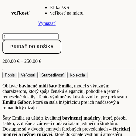
Elfka /XS
veľkosť
veľkosť na mieru
Vymazať
množstvo
Bavlnené
šaty
PRIDAŤ DO KOŠÍKA
Emília
Price
200,00
€
–
250,00
€
range:
200,00 €
Popis
Veľkosti
Starostlivosť
Kolekcia
through
250,00 €
Objavte
bavlnené midi šaty Emília
, model s výrazným
charakterom, ktorý spája ženskú eleganciu, pohodlie a jemné
remeselné detaily. Tento výnimočný kúsok vznikol pre prekrásnu
Emíliu Gábor
, ktorá sa stala inšpiráciou pre ich nadčasový a
romantický dizajn.
Šaty Emília sú ušité z kvalitnej
bavlnenej madeiry
, ktorá pôsobí
ľahko, vzdušne a zároveň dodáva šatám jedinečnú štruktúru.
Dostupné sú v dvoch jemných farebných prevedeniach –
éterickej
modrej a nežnej ružovej
, ktoré dokonale vystihujú atmosféru