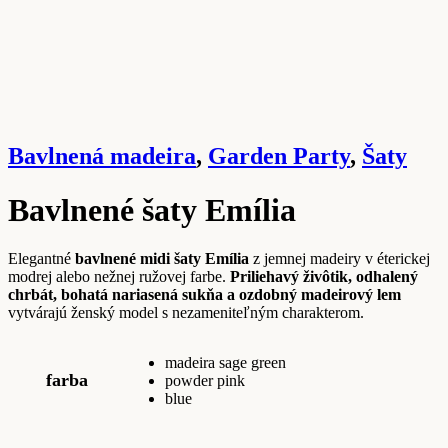
Bavlnená madeira
,
Garden Party
,
Šaty
Bavlnené šaty Emília
Elegantné
bavlnené midi šaty Emília
z jemnej madeiry v éterickej
modrej alebo nežnej ružovej farbe.
Priliehavý živôtik, odhalený
chrbát, bohatá nariasená sukňa a ozdobný madeirový lem
vytvárajú ženský model s nezameniteľným charakterom.
madeira sage green
farba
powder pink
blue