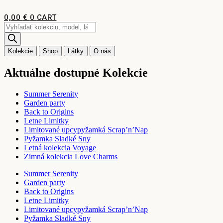
Preskočiť
na
0,00
€
0
CART
obsah
Products
search
Kolekcie
Shop
Látky
O nás
Aktuálne dostupné Kolekcie
Summer Serenity
Garden party
Back to Origins
Letne Limitky
Limitované upcypyžamká Scrap’n’Nap
Pyžamka Sladké Sny
Letná kolekcia Voyage
Zimná kolekcia Love Charms
Summer Serenity
Garden party
Back to Origins
Letne Limitky
Limitované upcypyžamká Scrap’n’Nap
Pyžamka Sladké Sny