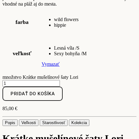
vhodné na pláž aj do mesta.
wild flowers
farba
hippie
Lesná víla /S
veľkosť
Sexy bohyňa /M
Vymazať
množstvo Krátke mušelínové šaty Lori
PRIDAŤ DO KOŠÍKA
85,00
€
Popis
Veľkosti
Starostlivosť
Kolekcia
Krátke mušelínové šaty Lori –