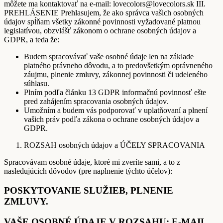
môžete ma kontaktovať na e-mail: lovecolors@lovecolors.sk III.
PREHLÁSENIE Prehlasujem, že ako správca vašich osobných
údajov spĺňam všetky zákonné povinnosti vyžadované platnou
legislatívou, obzvlášť zákonom o ochrane osobných údajov a
GDPR, a teda že:
Budem spracovávať vaše osobné údaje len na základe
platného právneho dôvodu, a to predovšetkým oprávneného
záujmu, plnenie zmluvy, zákonnej povinnosti či udeleného
súhlasu.
Plním podľa článku 13 GDPR informačnú povinnosť ešte
pred zahájením spracovania osobných údajov.
Umožním a budem vás podporovať v uplatňovaní a plnení
vašich práv podľa zákona o ochrane osobných údajov a
GDPR.
ROZSAH osobných údajov a ÚČELY SPRACOVANIA
Spracovávam osobné údaje, ktoré mi zveríte sami, a to z
nasledujúcich dôvodov (pre naplnenie týchto účelov):
POSKYTOVANIE SLUŽIEB, PLNENIE
ZMLUVY.
VAŠE OSOBNÉ ÚDAJE V ROZSAHU: E-MAIL,