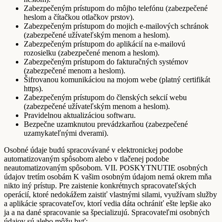
Zabezpečeným prístupom do môjho telefónu (zabezpečené
heslom a čítačkou otlačkov prstov).
Zabezpečeným prístupom do mojich e-mailových schránok
(zabezpečené užívateľským menom a heslom).
Zabezpečeným prístupom do aplikácií na e-mailovú
rozosielku (zabezpečené menom a heslom).
Zabezpečeným prístupom do fakturačných systémov
(zabezpečené menom a heslom).
Šifrovanou komunikáciou na mojom webe (platný certifikát
https).
Zabezpečeným prístupom do členských sekcií webu
(zabezpečené užívateľským menom a heslom).
Pravidelnou aktualizáciou softwaru.
Bezpečne uzamknutou prevádzkarňou (zabezpečené
uzamykateľnými dverami).
Osobné údaje budú spracovávané v elektronickej podobe
automatizovaným spôsobom alebo v tlačenej podobe
neautomatizovaným spôsobom. VII. POSKYTNUTIE osobných
údajov tretím osobám K vašim osobným údajom nemá okrem mňa
nikto iný prístup. Pre zaistenie konkrétnych spracovateľských
operácií, ktoré nedokážem zaistiť vlastnými silami, využívam služby
a aplikácie spracovateľov, ktorí vedia dáta ochrániť ešte lepšie ako
ja a na dané spracovanie sa špecializujú. Spracovateľmi osobných
údajov sú alebo môžu byť: