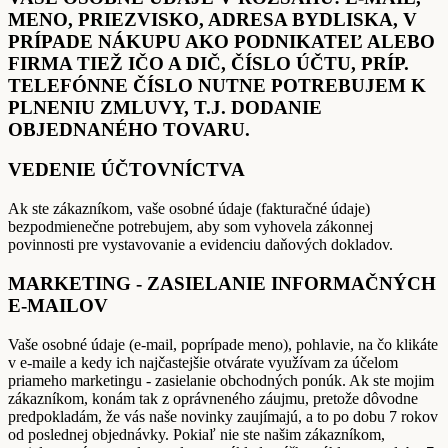
MENO, PRIEZVISKO, ADRESA BYDLISKA, V
PRÍPADE NÁKUPU AKO PODNIKATEĽ ALEBO
FIRMA TIEŽ IČO A DIČ, ČÍSLO ÚČTU, PRÍP.
TELEFÓNNE ČÍSLO NUTNE POTREBUJEM K
PLNENIU ZMLUVY, T.J. DODANIE
OBJEDNANÉHO TOVARU.
VEDENIE ÚČTOVNÍCTVA
Ak ste zákazníkom, vaše osobné údaje (fakturačné údaje)
bezpodmienečne potrebujem, aby som vyhovela zákonnej
povinnosti pre vystavovanie a evidenciu daňových dokladov.
MARKETING - ZASIELANIE INFORMAČNÝCH
E-MAILOV
Vaše osobné údaje (e-mail, poprípade meno), pohlavie, na čo klikáte
v e-maile a kedy ich najčastejšie otvárate využívam za účelom
priameho marketingu - zasielanie obchodných ponúk. Ak ste mojim
zákazníkom, konám tak z oprávneného záujmu, pretože dôvodne
predpokladám, že vás naše novinky zaujímajú, a to po dobu 7 rokov
od poslednej objednávky. Pokiaľ nie ste našim zákazníkom,