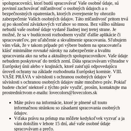
spolupracovníci, ktorí budú spracovávať Vaše osobné údaje, sú
povinní zachovávať mlčanlivosť o osobných údajoch a o
bezpečnostných opatreniach, ktorých zverejnenie by ohrozilo
zabezpečenie Vašich osobných údajov. Táto mlčanlivosť pritom trvá
aj po skončení záväzkových vzťahov so mnou. Bez vášho súhlasu
nebudú vaše osobné údaje vydané žiadnej inej tretej strane. Je
možné, že sa v budúcnosti rozhodnem využiť ďalšie aplikácie či
spracovateľov, pre uľahčenie a skvalitnenie spracovania. Sľubujem
vám však, že v takom prípade pri výbere budem na spracovateľa
klásť minimálne rovnaké nároky na zabezpečenie a kvalitu
spracovania ako na seba a aktuálnych spolupracovníkov. Vaše údaje
nebudem poskytovať do tretích zemí. Dáta spracovávam výhradne v
Európskej únii alebo v krajinách, ktoré zaisťujú odpovedajúcu
úroveň ochrany na základe rozhodnutia Európskej komisie. VIII.
VAŠE PRÁVA v súvislosti s ochranou osobných údajov V
súvislosti s ochranou osobných údajov máte množstvo práv. Pokiaľ
budete chcieť niektoré z týchto práv využiť, prosím, kontaktujte ma
prostredníctvom e-mailu: lovecolors@lovecolors.sk
Máte právo na informácie, ktoré je plnené už touto
informačnou stránkou so zásadami spracovania osobných
údajov.
Vďaka právu na prístup ma môžete kedykoľvek vyzvať a ja
vám doložím v lehote 15 dní, aké vaše osobné údaje
spracovávam a prečo.