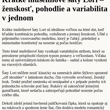
ženskosť, pohodlie a variabilita
v jednom
Krátke mušelínové šaty Lori sú ideálnou voľbou na letné dni, keď
hľadáte kombináciu pohodlia, vzdušnosti a jemnej ženskosti. Ušité z
príjemného vzorovaného mušelínu, ktorý je ľahký, priedušný a
mimoriadne komfortný na nosenie aj počas horúčav.
Tieto letné mušelínové šaty vynikajú variabilným strihom, ktorý sa
prirodzene prispôsobí rôznym typom postavy a veľkostiam. Vďaka
tomu sú univerzálnym kúskom do šatníka – sadnú a krásne vyniknú
na viacerých siluetách.
Šaty Lori môžete nosiť klasicky na ramenách alebo štýlovo spustené
„off shoulder“ v latinskom duchu, čím vytvoríte uvoľnený, ženský
look. Tenké pružné ramienka sú nenápadné a v prípade potreby ich
jednoducho schováte pod šaty. Rukávy sú zakončené jemnými
gumičkami, ktoré netlačia a zabezpečujú pohodlné nosenie počas
celého dňa.
Dekolt zdobí jemná bavlnená paličkovaná čipka, ktorá sa opakuje aj
na rukávoch a spodnom leme šiat, čím dodáva modelu romantický