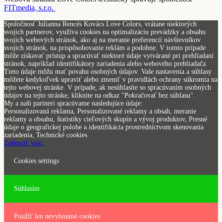
FITmedia, s.r.o.
Spoločnosť Julianna Rencés Kovács Love Colors, vrátane niektorých
svojich partnerov, využíva cookies na optimalizáciu prevádzky a obsahu
svojich webových stránok, ako aj na meranie preferencií návštevníkov
svojich stránok, na prispôsobovanie reklám a podobne. V tomto prípade
môže získavať prístup a spracúvať niektoré údaje vytvárané pri prehliadaní
stránok, napríklad identifikátory zariadenia alebo webového prehliadača.
Tieto údaje môžu mať povahu osobných údajov. Vaše nastavenia a súhlasy
môžete kedykoľvek upraviť alebo zmeniť v pravidlách ochrany súkromia na
tejto webovej stránke. V prípade, ak nesúhlasíte so spracúvaním osobných
údajov na tejto stránke, kliknite na odkaz "Pokračovať bez súhlasu".
My a naši partneri spracúvame nasledujúce údaje:
Personalizovaná reklama, Personalizované reklamy a obsah, meranie
reklamy a obsahu, štatistiky cieľových skupín a vývoj produktov, Presné
údaje o geografickej polohe a identifikácia prostredníctvom skenovania
zariadenia, Technické cookies
Zobraziť viac.
Cookies settings
Súhlasím
Použiť len nevyhnutné cookies