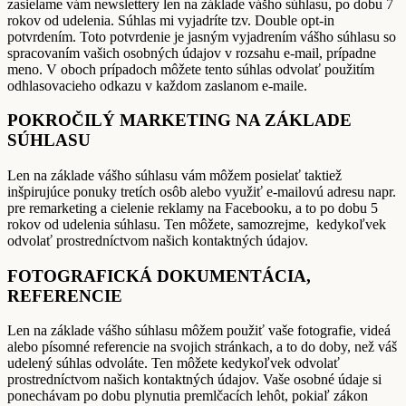
zasielame vám newslettery len na základe vášho súhlasu, po dobu 7
rokov od udelenia. Súhlas mi vyjadríte tzv. Double opt-in
potvrdením. Toto potvrdenie je jasným vyjadrením vášho súhlasu so
spracovaním vašich osobných údajov v rozsahu e-mail, prípadne
meno. V oboch prípadoch môžete tento súhlas odvolať použitím
odhlasovacieho odkazu v každom zaslanom e-maile.
POKROČILÝ MARKETING NA ZÁKLADE
SÚHLASU
Len na základe vášho súhlasu vám môžem posielať taktiež
inšpirujúce ponuky tretích osôb alebo využiť e-mailovú adresu napr.
pre remarketing a cielenie reklamy na Facebooku, a to po dobu 5
rokov od udelenia súhlasu. Ten môžete, samozrejme, kedykoľvek
odvolať prostredníctvom našich kontaktných údajov.
FOTOGRAFICKÁ DOKUMENTÁCIA,
REFERENCIE
Len na základe vášho súhlasu môžem použiť vaše fotografie, videá
alebo písomné referencie na svojich stránkach, a to do doby, než váš
udelený súhlas odvoláte. Ten môžete kedykoľvek odvolať
prostredníctvom našich kontaktných údajov. Vaše osobné údaje si
ponechávam po dobu plynutia premlčacích lehôt, pokiaľ zákon