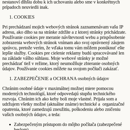
nestanoví dlhšiu dobu k ich uchovaniu alebo sme v konkrétnych
prípadoch neuviedli inak.
COOKIES
Pri prechádzaní mojich webových stránok zaznamenávam vašu IP
adresu, ako dlho sa na stránke zdržíte a z ktorej stránky prichádzate.
Používanie cookies pre meranie návštevnosti webu a prispôsobenie
zobrazenia webových stránok vnímam ako svoj oprávnený záujem
správcu, pretože verím, že vďaka tomu vám môžem ponúknuť ešte
lepšie služby. Cookies pre cielenie reklamy budú spracovávané len
na základe vášho súhlasu. Moje webové stránky je možné
prechádzať tiež v režime, ktorý neumožňuje zbieranie osobných
údajov. Používanie cookies môžete na svojom počítači zakázať.
ZABEZPEČENIE a OCHRANA osobných údajov
Chránim osobné údaje v maximálnej možnej miere pomocou
moderných technológií, ktoré odpovedajú stupňu technického
rozvoja. Chránim ich ako keby boli moje vlastné. Prijala som a
udržujem všetky možné (aktuálne známe) technické a organizačné
opatrenia, ktoré zamedzujú zneužitiu, poškodeniu alebo zničeniu
vašich osobných údajov, a teda:
Zabezpečeným prístupom do môjho počítača (zabezpečené
heslom).