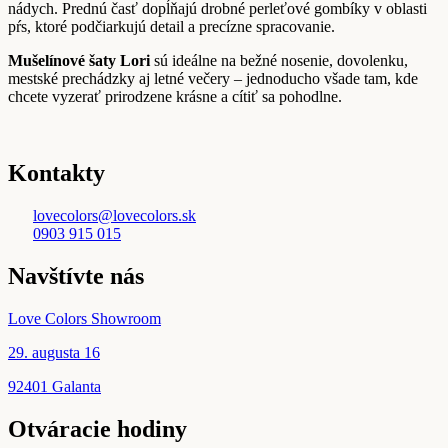
nádych. Prednú časť dopĺňajú drobné perleťové gombíky v oblasti
pŕs, ktoré podčiarkujú detail a precízne spracovanie.
Mušelínové šaty Lori
sú ideálne na bežné nosenie, dovolenku,
mestské prechádzky aj letné večery – jednoducho všade tam, kde
chcete vyzerať prirodzene krásne a cítiť sa pohodlne.
Kontakty
lovecolors@lovecolors.sk
0903 915 015
Navštívte nás
Love Colors Showroom
29. augusta 16
92401 Galanta
Otváracie hodiny