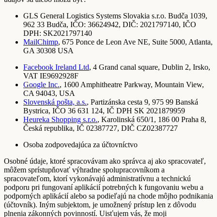
GLS General Logistics Systems Slovakia s.r.o. Budča 1039,
962 33 Budča, IČO: 36624942, DIČ: 2021797140, IČO
DPH: SK2021797140
MailChimp
, 675 Ponce de Leon Ave NE, Suite 5000, Atlanta,
GA 30308 USA
Facebook Ireland Ltd
, 4 Grand canal square, Dublin 2, Irsko,
VAT IE9692928F
Google Inc.
, 1600 Amphitheatre Parkway, Mountain View,
CA 94043, USA
Slovenská pošta, a.s.
, Partizánska cesta 9, 975 99 Banská
Bystrica, IČO 36 631 124, IČ DPH SK 2021879959
Heureka Shopping s.r.o.
, Karolinská 650/1, 186 00 Praha 8,
Česká republika, IČ 02387727, DIČ CZ02387727
Osoba zodpovedajúca za účtovníctvo
Osobné údaje, ktoré spracovávam ako správca aj ako spracovateľ,
môžem sprístupňovať výhradne spolupracovníkom a
spracovateľom, ktorí vykonávajú administratívnu a technickú
podporu pri fungovaní aplikácií potrebných k fungovaniu webu a
podporných aplikácií alebo sa podieľajú na chode môjho podnikania
(účtovník). Iným subjektom, je umožnený prístup len z dôvodu
plnenia zákonných povinností. Uisťujem vás, že moji