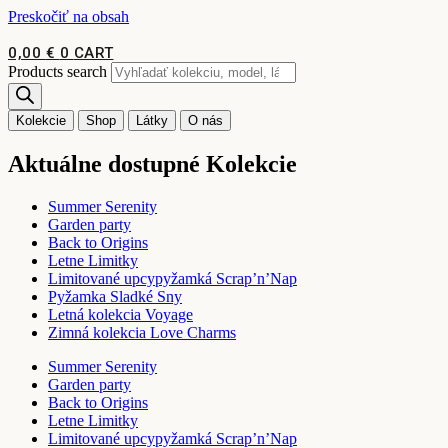
Preskočiť na obsah
0,00
€
0
CART
Products search
Kolekcie
Shop
Látky
O nás
Aktuálne dostupné Kolekcie
Summer Serenity
Garden party
Back to Origins
Letne Limitky
Limitované upcypyžamká Scrap’n’Nap
Pyžamka Sladké Sny
Letná kolekcia Voyage
Zimná kolekcia Love Charms
Summer Serenity
Garden party
Back to Origins
Letne Limitky
Limitované upcypyžamká Scrap’n’Nap