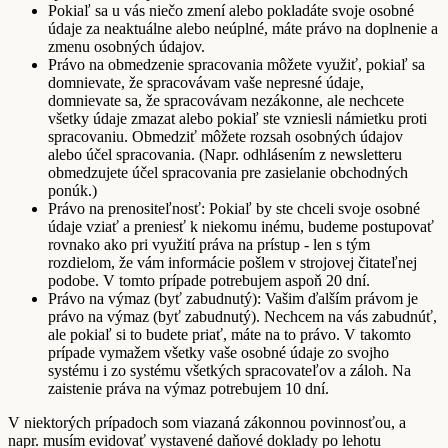
Pokiaľ sa u vás niečo zmení alebo pokladáte svoje osobné
údaje za neaktuálne alebo neúplné, máte právo na doplnenie a
zmenu osobných údajov.
Právo na obmedzenie spracovania môžete využiť, pokiaľ sa
domnievate, že spracovávam vaše nepresné údaje,
domnievate sa, že spracovávam nezákonne, ale nechcete
všetky údaje zmazat alebo pokiaľ ste vzniesli námietku proti
spracovaniu. Obmedziť môžete rozsah osobných údajov
alebo účel spracovania. (Napr. odhlásením z newsletteru
obmedzujete účel spracovania pre zasielanie obchodných
ponúk.)
Právo na prenositeľnosť: Pokiaľ by ste chceli svoje osobné
údaje vziať a preniesť k niekomu inému, budeme postupovať
rovnako ako pri využití práva na prístup - len s tým
rozdielom, že vám informácie pošlem v strojovej čitateľnej
podobe. V tomto prípade potrebujem aspoň 20 dní.
Právo na výmaz (byť zabudnutý): Vašim ďalším právom je
právo na výmaz (byť zabudnutý). Nechcem na vás zabudnúť,
ale pokiaľ si to budete priať, máte na to právo. V takomto
prípade vymažem všetky vaše osobné údaje zo svojho
systému i zo systému všetkých spracovateľov a záloh. Na
zaistenie práva na výmaz potrebujem 10 dní.
V niektorých prípadoch som viazaná zákonnou povinnosťou, a
napr. musím evidovať vystavené daňové doklady po lehotu