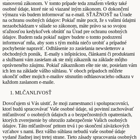
stanovenú zákonom. V tomto prípade teda zmažem všetky také
osobné údaje, ktoré nie sú viazané iným zákonom. O dokončení
výmazu vás budem informovať na e-mail. SŤAŽNOSŤ na Úrade
na ochranu osobných údajov: Pokiaľ máte pocit, že s vašimi údajmi
nezaobchádzam v súlade so zákonom, máte právo sa so svojou
sťažnosťou kedykoľvek obrátiť na Úrad pre ochranu osobných
údajov. Budem rada pokiaľ najprv budete o tomto podozrení
informovať mňa, aby som s tým mohla niečo urobiť a prípadné
pochybenie napraviť. Odhlásenie zo zasielania newsletterov a
obchodných ponúk, E-maily s inšpiráciou, článkami či produktami
a službami vám zasielam ak ste môj zákazník na základe môjho
oprávneného záujmu. Pokiaľ zákazníkom ešte nie ste, posielam vám
ich len na základe vášho súhlasu. V oboch prípadoch môžete
ukončiť odber mojich e-mailov stisnutím odhlasovacieho odkazu v
každom zaslanom e-maile.
MLČANLIVOSŤ
Dovoľujem si Vás uistiť, že moji zamestnanci i spolupracovníci,
ktorí budú spracovávať Vaše osobné údaje, sú povinní zachovávať
mlčanlivosť o osobných údajoch a o bezpečnostných opatreniach,
ktorých zverejnenie by ohrozilo zabezpečenie Vašich osobných
údajov. Táto mlčanlivosť pritom trvá i po skončení záväzkových
vzťahov s nami. Bez vášho súhlasu nebudú vaše osobné údaje
vydané žiadnej inej tretej strane. Tieto zásady spracovania osobných