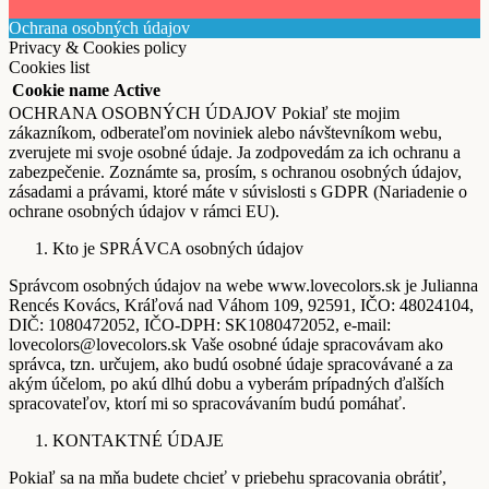
Ochrana osobných údajov
Privacy & Cookies policy
Cookies list
Cookie name
Active
OCHRANA OSOBNÝCH ÚDAJOV Pokiaľ ste mojim
zákazníkom, odberateľom noviniek alebo návštevníkom webu,
zverujete mi svoje osobné údaje. Ja zodpovedám za ich ochranu a
zabezpečenie. Zoznámte sa, prosím, s ochranou osobných údajov,
zásadami a právami, ktoré máte v súvislosti s GDPR (Nariadenie o
ochrane osobných údajov v rámci EU).
Kto je SPRÁVCA osobných údajov
Správcom osobných údajov na webe www.lovecolors.sk je Julianna
Rencés Kovács, Kráľová nad Váhom 109, 92591, IČO: 48024104,
DIČ: 1080472052, IČO-DPH: SK1080472052, e-mail:
lovecolors@lovecolors.sk Vaše osobné údaje spracovávam ako
správca, tzn. určujem, ako budú osobné údaje spracovávané a za
akým účelom, po akú dlhú dobu a vyberám prípadných ďalších
spracovateľov, ktorí mi so spracovávaním budú pomáhať.
KONTAKTNÉ ÚDAJE
Pokiaľ sa na mňa budete chcieť v priebehu spracovania obrátiť,