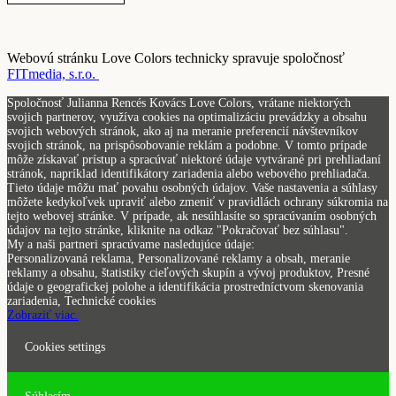
Webovú stránku Love Colors technicky spravuje spoločnosť
FITmedia, s.r.o.
Spoločnosť Julianna Rencés Kovács Love Colors, vrátane niektorých
svojich partnerov, využíva cookies na optimalizáciu prevádzky a obsahu
svojich webových stránok, ako aj na meranie preferencií návštevníkov
svojich stránok, na prispôsobovanie reklám a podobne. V tomto prípade
môže získavať prístup a spracúvať niektoré údaje vytvárané pri prehliadaní
stránok, napríklad identifikátory zariadenia alebo webového prehliadača.
Tieto údaje môžu mať povahu osobných údajov. Vaše nastavenia a súhlasy
môžete kedykoľvek upraviť alebo zmeniť v pravidlách ochrany súkromia na
tejto webovej stránke. V prípade, ak nesúhlasíte so spracúvaním osobných
údajov na tejto stránke, kliknite na odkaz "Pokračovať bez súhlasu".
My a naši partneri spracúvame nasledujúce údaje:
Personalizovaná reklama, Personalizované reklamy a obsah, meranie
reklamy a obsahu, štatistiky cieľových skupín a vývoj produktov, Presné
údaje o geografickej polohe a identifikácia prostredníctvom skenovania
zariadenia, Technické cookies
Zobraziť viac.
Cookies settings