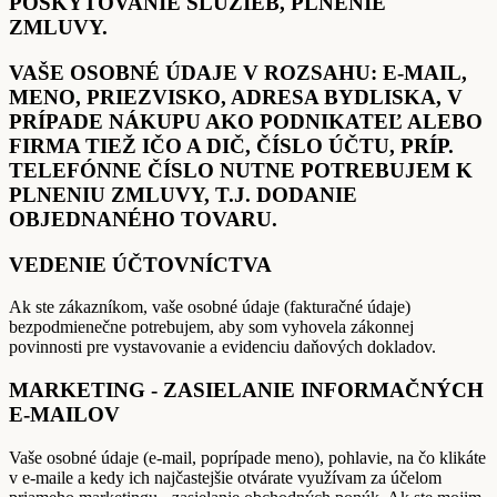
POSKYTOVANIE SLUŽIEB, PLNENIE
ZMLUVY.
VAŠE OSOBNÉ ÚDAJE V ROZSAHU: E-MAIL,
MENO, PRIEZVISKO, ADRESA BYDLISKA, V
PRÍPADE NÁKUPU AKO PODNIKATEĽ ALEBO
FIRMA TIEŽ IČO A DIČ, ČÍSLO ÚČTU, PRÍP.
TELEFÓNNE ČÍSLO NUTNE POTREBUJEM K
PLNENIU ZMLUVY, T.J. DODANIE
OBJEDNANÉHO TOVARU.
VEDENIE ÚČTOVNÍCTVA
Ak ste zákazníkom, vaše osobné údaje (fakturačné údaje)
bezpodmienečne potrebujem, aby som vyhovela zákonnej
povinnosti pre vystavovanie a evidenciu daňových dokladov.
MARKETING - ZASIELANIE INFORMAČNÝCH
E-MAILOV
Vaše osobné údaje (e-mail, poprípade meno), pohlavie, na čo klikáte
v e-maile a kedy ich najčastejšie otvárate využívam za účelom