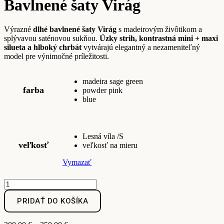
Bavlnené šaty Virág
Výrazné
dlhé bavlnené šaty Virág
s madeirovým živôtikom a
splývavou saténovou sukňou.
Úzky strih, kontrastná mini + maxi
silueta a hlboký chrbát
vytvárajú elegantný a nezameniteľný
model pre výnimočné príležitosti.
madeira sage green
farba
powder pink
blue
Lesná víla /S
veľkosť
veľkosť na mieru
Vymazať
množstvo
Bavlnené
šaty
PRIDAŤ DO KOŠÍKA
Virág