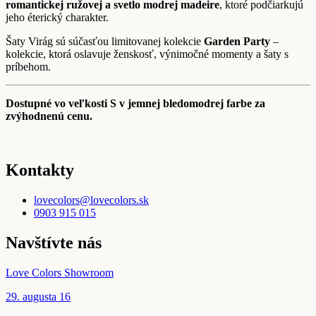
romantickej ružovej a svetlo modrej madeire
, ktoré podčiarkujú
jeho éterický charakter.
Šaty Virág sú súčasťou limitovanej kolekcie
Garden Party
–
kolekcie, ktorá oslavuje ženskosť, výnimočné momenty a šaty s
príbehom.
Dostupné vo veľkosti S v jemnej bledomodrej farbe za
zvýhodnenú cenu.
Kontakty
lovecolors@lovecolors.sk
0903 915 015
Navštívte nás
Love Colors Showroom
29. augusta 16