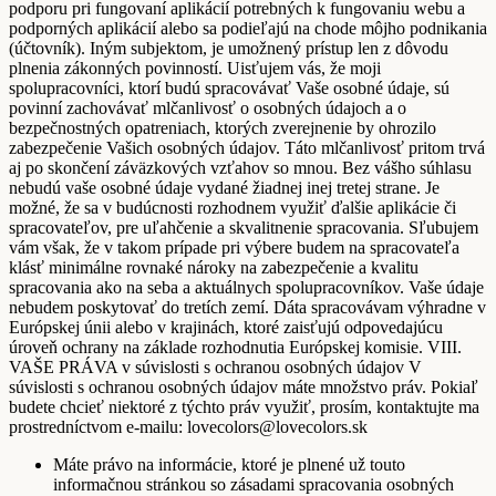
podporu pri fungovaní aplikácií potrebných k fungovaniu webu a
podporných aplikácií alebo sa podieľajú na chode môjho podnikania
(účtovník). Iným subjektom, je umožnený prístup len z dôvodu
plnenia zákonných povinností. Uisťujem vás, že moji
spolupracovníci, ktorí budú spracovávať Vaše osobné údaje, sú
povinní zachovávať mlčanlivosť o osobných údajoch a o
bezpečnostných opatreniach, ktorých zverejnenie by ohrozilo
zabezpečenie Vašich osobných údajov. Táto mlčanlivosť pritom trvá
aj po skončení záväzkových vzťahov so mnou. Bez vášho súhlasu
nebudú vaše osobné údaje vydané žiadnej inej tretej strane. Je
možné, že sa v budúcnosti rozhodnem využiť ďalšie aplikácie či
spracovateľov, pre uľahčenie a skvalitnenie spracovania. Sľubujem
vám však, že v takom prípade pri výbere budem na spracovateľa
klásť minimálne rovnaké nároky na zabezpečenie a kvalitu
spracovania ako na seba a aktuálnych spolupracovníkov. Vaše údaje
nebudem poskytovať do tretích zemí. Dáta spracovávam výhradne v
Európskej únii alebo v krajinách, ktoré zaisťujú odpovedajúcu
úroveň ochrany na základe rozhodnutia Európskej komisie. VIII.
VAŠE PRÁVA v súvislosti s ochranou osobných údajov V
súvislosti s ochranou osobných údajov máte množstvo práv. Pokiaľ
budete chcieť niektoré z týchto práv využiť, prosím, kontaktujte ma
prostredníctvom e-mailu: lovecolors@lovecolors.sk
Máte právo na informácie, ktoré je plnené už touto
informačnou stránkou so zásadami spracovania osobných