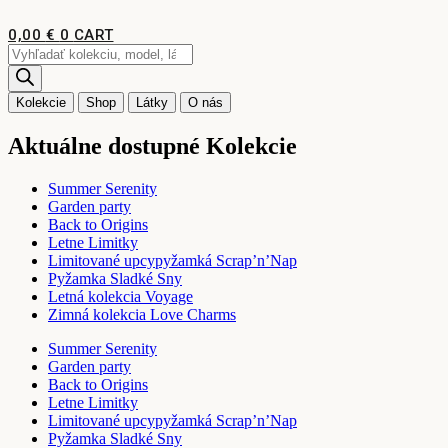
Preskočiť
na
0,00
€
0
CART
obsah
Products
search
Kolekcie
Shop
Látky
O nás
Aktuálne dostupné Kolekcie
Summer Serenity
Garden party
Back to Origins
Letne Limitky
Limitované upcypyžamká Scrap’n’Nap
Pyžamka Sladké Sny
Letná kolekcia Voyage
Zimná kolekcia Love Charms
Summer Serenity
Garden party
Back to Origins
Letne Limitky
Limitované upcypyžamká Scrap’n’Nap
Pyžamka Sladké Sny