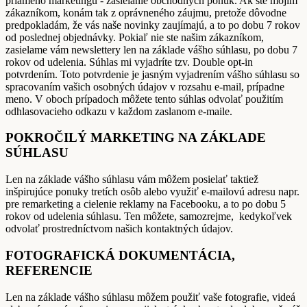
priameho marketingu - zasielanie obchodných ponúk. Ak ste mojim
zákazníkom, konám tak z oprávneného záujmu, pretože dôvodne
predpokladám, že vás naše novinky zaujímajú, a to po dobu 7 rokov
od poslednej objednávky. Pokiaľ nie ste našim zákazníkom,
zasielame vám newslettery len na základe vášho súhlasu, po dobu 7
rokov od udelenia. Súhlas mi vyjadríte tzv. Double opt-in
potvrdením. Toto potvrdenie je jasným vyjadrením vášho súhlasu so
spracovaním vašich osobných údajov v rozsahu e-mail, prípadne
meno. V oboch prípadoch môžete tento súhlas odvolať použitím
odhlasovacieho odkazu v každom zaslanom e-maile.
POKROČILÝ MARKETING NA ZÁKLADE
SÚHLASU
Len na základe vášho súhlasu vám môžem posielať taktiež
inšpirujúce ponuky tretích osôb alebo využiť e-mailovú adresu napr.
pre remarketing a cielenie reklamy na Facebooku, a to po dobu 5
rokov od udelenia súhlasu. Ten môžete, samozrejme, kedykoľvek
odvolať prostredníctvom našich kontaktných údajov.
FOTOGRAFICKÁ DOKUMENTÁCIA,
REFERENCIE
Len na základe vášho súhlasu môžem použiť vaše fotografie, videá