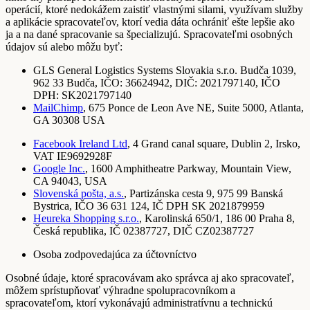
operácií, ktoré nedokážem zaistiť vlastnými silami, využívam služby
a aplikácie spracovateľov, ktorí vedia dáta ochrániť ešte lepšie ako
ja a na dané spracovanie sa špecializujú. Spracovateľmi osobných
údajov sú alebo môžu byť:
GLS General Logistics Systems Slovakia s.r.o. Budča 1039,
962 33 Budča, IČO: 36624942, DIČ: 2021797140, IČO
DPH: SK2021797140
MailChimp
, 675 Ponce de Leon Ave NE, Suite 5000, Atlanta,
GA 30308 USA
Facebook Ireland Ltd
, 4 Grand canal square, Dublin 2, Irsko,
VAT IE9692928F
Google Inc.
, 1600 Amphitheatre Parkway, Mountain View,
CA 94043, USA
Slovenská pošta, a.s.
, Partizánska cesta 9, 975 99 Banská
Bystrica, IČO 36 631 124, IČ DPH SK 2021879959
Heureka Shopping s.r.o.
, Karolinská 650/1, 186 00 Praha 8,
Česká republika, IČ 02387727, DIČ CZ02387727
Osoba zodpovedajúca za účtovníctvo
Osobné údaje, ktoré spracovávam ako správca aj ako spracovateľ,
môžem sprístupňovať výhradne spolupracovníkom a
spracovateľom, ktorí vykonávajú administratívnu a technickú