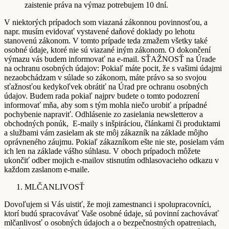
zaistenie práva na výmaz potrebujem 10 dní.
V niektorých prípadoch som viazaná zákonnou povinnosťou, a
napr. musím evidovať vystavené daňové doklady po lehotu
stanovenú zákonom. V tomto prípade teda zmažem všetky také
osobné údaje, ktoré nie sú viazané iným zákonom. O dokončení
výmazu vás budem informovať na e-mail. SŤAŽNOSŤ na Úrade
na ochranu osobných údajov: Pokiaľ máte pocit, že s vašimi údajmi
nezaobchádzam v súlade so zákonom, máte právo sa so svojou
sťažnosťou kedykoľvek obrátiť na Úrad pre ochranu osobných
údajov. Budem rada pokiaľ najprv budete o tomto podozrení
informovať mňa, aby som s tým mohla niečo urobiť a prípadné
pochybenie napraviť. Odhlásenie zo zasielania newsletterov a
obchodných ponúk, E-maily s inšpiráciou, článkami či produktami
a službami vám zasielam ak ste môj zákazník na základe môjho
oprávneného záujmu. Pokiaľ zákazníkom ešte nie ste, posielam vám
ich len na základe vášho súhlasu. V oboch prípadoch môžete
ukončiť odber mojich e-mailov stisnutím odhlasovacieho odkazu v
každom zaslanom e-maile.
MLČANLIVOSŤ
Dovoľujem si Vás uistiť, že moji zamestnanci i spolupracovníci,
ktorí budú spracovávať Vaše osobné údaje, sú povinní zachovávať
mlčanlivosť o osobných údajoch a o bezpečnostných opatreniach,