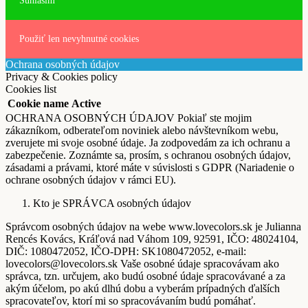
Súhlasím
Použiť len nevyhnutné cookies
Ochrana osobných údajov
Privacy & Cookies policy
Cookies list
Cookie name
Active
OCHRANA OSOBNÝCH ÚDAJOV Pokiaľ ste mojim
zákazníkom, odberateľom noviniek alebo návštevníkom webu,
zverujete mi svoje osobné údaje. Ja zodpovedám za ich ochranu a
zabezpečenie. Zoznámte sa, prosím, s ochranou osobných údajov,
zásadami a právami, ktoré máte v súvislosti s GDPR (Nariadenie o
ochrane osobných údajov v rámci EU).
Kto je SPRÁVCA osobných údajov
Správcom osobných údajov na webe www.lovecolors.sk je Julianna
Rencés Kovács, Kráľová nad Váhom 109, 92591, IČO: 48024104,
DIČ: 1080472052, IČO-DPH: SK1080472052, e-mail:
lovecolors@lovecolors.sk Vaše osobné údaje spracovávam ako
správca, tzn. určujem, ako budú osobné údaje spracovávané a za
akým účelom, po akú dlhú dobu a vyberám prípadných ďalších
spracovateľov, ktorí mi so spracovávaním budú pomáhať.