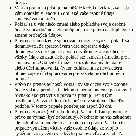
údajov.
Vďaka právu na prístup ma môžete kedykoľvek vyzvať a ja
vám doložím v lehote 15 dní, aké vaše osobné údaje
spracovávam a prečo.
Pokiaľ sa u vás niečo zmení alebo pokladáte svoje osobné
údaje za neaktuálne alebo neúplné, máte právo na doplnenie a
zmenu osobných údajov.
Právo na obmedzenie spracovania môžete využiť, pokiaľ sa
domnievate, že spracovávam vaše nepresné údaje,
domnievate sa, že spracovávam nezákonne, ale nechcete
všetky údaje zmazat alebo pokiaľ ste vzniesli námietku proti
spracovaniu. Obmedziť môžete rozsah osobných údajov
alebo účel spracovania. (Napr. odhlásením z newsletteru
obmedzujete účel spracovania pre zasielanie obchodných
ponúk.)
Právo na prenositeľnosť: Pokiaľ by ste chceli svoje osobné
údaje vziať a preniesť k niekomu inému, budeme postupovať
rovnako ako pri využití práva na prístup - len s tým
rozdielom, že vám informácie pošlem v strojovej čitateľnej
podobe. V tomto prípade potrebujem aspoň 20 dní.
Právo na výmaz (byť zabudnutý): Vašim ďalším právom je
právo na výmaz (byť zabudnutý). Nechcem na vás zabudnúť,
ale pokiaľ si to budete priať, máte na to právo. V takomto
prípade vymažem všetky vaše osobné údaje zo svojho
systému i zo systému všetkých spracovateľov a záloh. Na