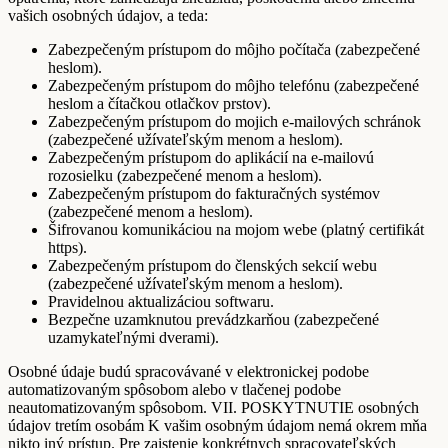
vašich osobných údajov, a teda:
Zabezpečeným prístupom do môjho počítača (zabezpečené
heslom).
Zabezpečeným prístupom do môjho telefónu (zabezpečené
heslom a čítačkou otlačkov prstov).
Zabezpečeným prístupom do mojich e-mailových schránok
(zabezpečené užívateľským menom a heslom).
Zabezpečeným prístupom do aplikácií na e-mailovú
rozosielku (zabezpečené menom a heslom).
Zabezpečeným prístupom do fakturačných systémov
(zabezpečené menom a heslom).
Šifrovanou komunikáciou na mojom webe (platný certifikát
https).
Zabezpečeným prístupom do členských sekcií webu
(zabezpečené užívateľským menom a heslom).
Pravidelnou aktualizáciou softwaru.
Bezpečne uzamknutou prevádzkarňou (zabezpečené
uzamykateľnými dverami).
Osobné údaje budú spracovávané v elektronickej podobe
automatizovaným spôsobom alebo v tlačenej podobe
neautomatizovaným spôsobom. VII. POSKYTNUTIE osobných
údajov tretím osobám K vašim osobným údajom nemá okrem mňa
nikto iný prístup. Pre zaistenie konkrétnych spracovateľských