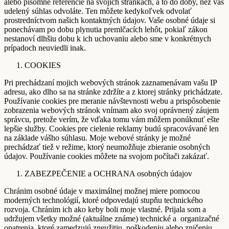
alebo písomné referencie na svojich stránkach, a to do doby, než váš
udelený súhlas odvoláte. Ten môžete kedykoľvek odvolať
prostredníctvom našich kontaktných údajov. Vaše osobné údaje si
ponechávam po dobu plynutia premlčacích lehôt, pokiaľ zákon
nestanoví dlhšiu dobu k ich uchovaniu alebo sme v konkrétnych
prípadoch neuviedli inak.
COOKIES
Pri prechádzaní mojich webových stránok zaznamenávam vašu IP
adresu, ako dlho sa na stránke zdržíte a z ktorej stránky prichádzate.
Používanie cookies pre meranie návštevnosti webu a prispôsobenie
zobrazenia webových stránok vnímam ako svoj oprávnený záujem
správcu, pretože verím, že vďaka tomu vám môžem ponúknuť ešte
lepšie služby. Cookies pre cielenie reklamy budú spracovávané len
na základe vášho súhlasu. Moje webové stránky je možné
prechádzať tiež v režime, ktorý neumožňuje zbieranie osobných
údajov. Používanie cookies môžete na svojom počítači zakázať.
ZABEZPEČENIE a OCHRANA osobných údajov
Chránim osobné údaje v maximálnej možnej miere pomocou
moderných technológií, ktoré odpovedajú stupňu technického
rozvoja. Chránim ich ako keby boli moje vlastné. Prijala som a
udržujem všetky možné (aktuálne známe) technické a organizačné
opatrenia, ktoré zamedzujú zneužitiu, poškodeniu alebo zničeniu