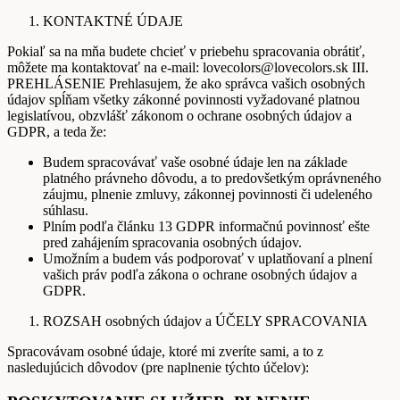
KONTAKTNÉ ÚDAJE
Pokiaľ sa na mňa budete chcieť v priebehu spracovania obrátiť,
môžete ma kontaktovať na e-mail: lovecolors@lovecolors.sk III.
PREHLÁSENIE Prehlasujem, že ako správca vašich osobných
údajov spĺňam všetky zákonné povinnosti vyžadované platnou
legislatívou, obzvlášť zákonom o ochrane osobných údajov a
GDPR, a teda že:
Budem spracovávať vaše osobné údaje len na základe
platného právneho dôvodu, a to predovšetkým oprávneného
záujmu, plnenie zmluvy, zákonnej povinnosti či udeleného
súhlasu.
Plním podľa článku 13 GDPR informačnú povinnosť ešte
pred zahájením spracovania osobných údajov.
Umožním a budem vás podporovať v uplatňovaní a plnení
vašich práv podľa zákona o ochrane osobných údajov a
GDPR.
ROZSAH osobných údajov a ÚČELY SPRACOVANIA
Spracovávam osobné údaje, ktoré mi zveríte sami, a to z
nasledujúcich dôvodov (pre naplnenie týchto účelov):