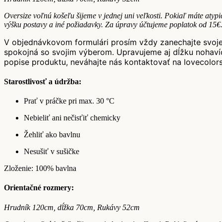
Oversize voľnú košeľu šijeme v jednej uni veľkosti. Pokiaľ máte aty
výšku postavy a iné požiadavky. Za úpravy účtujeme poplatok od 15€
V objednávkovom formulári prosím vždy zanechajte svoje 
spokojná so svojim výberom. Upravujeme aj dĺžku nohav
popise produktu, neváhajte nás kontaktovať na lovecolors
Starostlivosť a údržba:
Prať v práčke pri max. 30 °C
Nebieliť ani nečisťiť chemicky
Žehliť ako bavlnu
Nesušiť v sušičke
Zloženie: 100% bavlna
Orientačné rozmery:
Hrudník 120cm, dĺžka 70cm, Rukávy 52cm