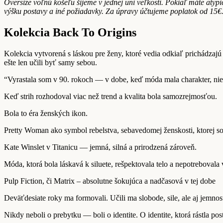
Oversize voľnú košeľu šijeme v jednej uni veľkosti. Pokiaľ máte aty
výšku postavy a iné požiadavky. Za úpravy účtujeme poplatok od 15€
Kolekcia Back To Origins
Kolekcia vytvorená s láskou pre ženy, ktoré vedia odkiaľ prichádzaj
ešte len učili byť samy sebou.
“Vyrastala som v 90. rokoch — v dobe, keď móda mala charakter, ni
Keď strih rozhodoval viac než trend a kvalita bola samozrejmosťou.
Bola to éra ženských ikon.
Pretty Woman ako symbol rebelstva, sebavedomej ženskosti, ktorej s
Kate Winslet v Titanicu — jemná, silná a prirodzená zároveň.
Móda, ktorá bola láskavá k siluete, rešpektovala telo a nepotrebovala 
Pulp Fiction, či Matrix – absolutne šokujúca a nadčasová v tej dobe
Deväťdesiate roky ma formovali. Učili ma slobode, sile, ale aj jemnost
Nikdy neboli o prebytku — boli o identite. O identite, ktorá rástla po