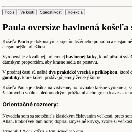
Popis
Veľkosti
Starostlivosť
Kolekcia
Paula oversize bavlnená košeľa
Košeľa
Paula
je dokonalým spojením ležérneho pohodlia a elegantného
elegantnejšie príležitosti.
Vyrobená je z kvalitnej, príjemnej
bavlnenej látky
, ktorá pôsobí svi
dámskym proporciám, aby krásne sadla na postavu.
V prednej časti sú našité
dve praktické vrecká s príklopkou
, ktoré
gombíky
, ktoré košeli pridávajú jemný ženský šmrnc.
Košeľa Paula je ideálna na vrstvenie, no rovnako krásne vynikne aj
žakárového voálu s bledomodrými prúžkami alebo green leaves – tenuč
Orientačné rozmery:
Nevedela som sa stotožniť s klasickým číslovaním veľkostí, preto so
Allah, ktokoľvek tam hore) doprial zmyselné krivky, zvolte si veľkosť
Hrudník 120cm, dĺžka 70cm, Rukávy 52cm