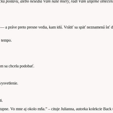
pickú postavu, alebo nesedia Vám naše miery, radi Vám ušijeme obleče
.
ú — a práve preto presne vedia, kam idú. Vrátiť sa späť neznamená ís
e tempo.
om sa chcela podobať.
vysvetlenie.
i.
stupne. Vo mne aj okolo mňa.” – cituje Julianna, autorka kolekcie Back 