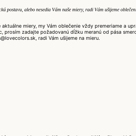
pickú postavu, alebo nesedia Vám naše miery, radi Vám ušijeme obleče
.
aktuálne miery, my Vám oblečenie vždy premeriame a uprav
íc, prosím zadajte požadovanú dĺžku meranú od pása smer
@lovecolors.sk, radi Vám ušijeme na mieru.