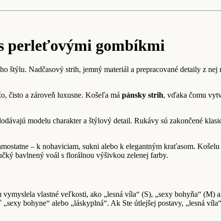
 s perleťovými gombíkmi
 štýlu. Nadčasový strih, jemný materiál a prepracované detaily z nej r
ežo, čisto a zároveň luxusne. Košeľa má
pánsky strih
, vďaka čomu vytv
 dodávajú modelu charakter a štýlový detail. Rukávy sú zakončené kla
 samostatne – k nohaviciam, sukni alebo k elegantným kraťasom. Košel
ký bavlnený voál s florálnou výšivkou zelenej farby.
m vymyslela vlastné veľkosti, ako „lesná víla“ (S), „sexy bohyňa“ (M
 „sexy bohyne“ alebo „láskyplná“. Ak Ste útlejšej postavy, „lesná víla