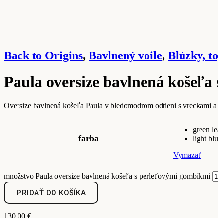
Back to Origins
,
Bavlnený voile
,
Blúzky, t
Paula oversize bavlnená košeľa
Oversize bavlnená košeľa Paula v bledomodrom odtieni s vreckami a
green le
farba
light bl
Vymazať
množstvo Paula oversize bavlnená košeľa s perleťovými gombíkmi
PRIDAŤ DO KOŠÍKA
130,00
€