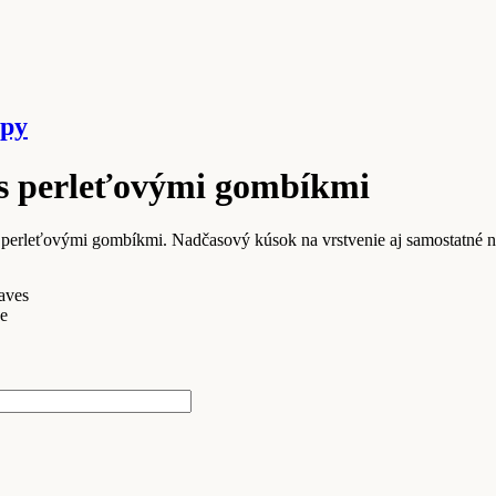
opy
 s perleťovými gombíkmi
 perleťovými gombíkmi. Nadčasový kúsok na vrstvenie aj samostatné n
aves
ue