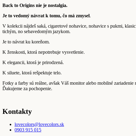
Back to Origins nie je nostalgia.
Je to vedomý návrat k tomu, čo má zmysel
.
V kolekcii nájdeš saká, cigaretové nohavice, nohavice s pukmi, klasi
tichým, no sebavedomým jazykom.
Je to návrat ku koreňom.
K ženskosti, ktorá nepotrebuje vysvetlenie.
K elegancii, ktorá je prirodzená.
K siluete, ktorá rešpektuje telo.
Fotky a farby sú reálne, avšak Váš monitor alebo mobilné zariadenie
Ďakujeme za pochopenie.
Kontakty
lovecolors@lovecolors.sk
0903 915 015