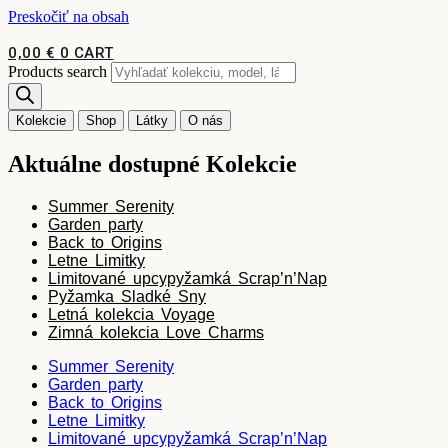
Preskočiť na obsah
0,00
€
0
CART
Products search
Kolekcie
Shop
Látky
O nás
Aktuálne dostupné Kolekcie
Summer Serenity
Garden party
Back to Origins
Letne Limitky
Limitované upcypyžamká Scrap’n’Nap
Pyžamka Sladké Sny
Letná kolekcia Voyage
Zimná kolekcia Love Charms
Summer Serenity
Garden party
Back to Origins
Letne Limitky
Limitované upcypyžamká Scrap’n’Nap