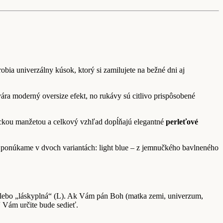
obia univerzálny kúsok, ktorý si zamilujete na bežné dni aj
ára moderný oversize efekt, no rukávy sú citlivo prispôsobené
sickou manžetou a celkový vzhľad dopĺňajú elegantné
perleťové
u ponúkame v dvoch variantách: light blue – z jemnučkého bavlneného
) alebo „láskyplná“ (L). Ak Vám pán Boh (matka zemi, univerzum,
“ Vám určite bude sedieť.