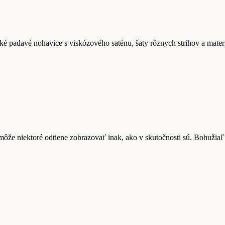
cké padavé nohavice s viskózového saténu, šaty rôznych strihov a materi
 môže niektoré odtiene zobrazovať inak, ako v skutočnosti sú. Bohuži