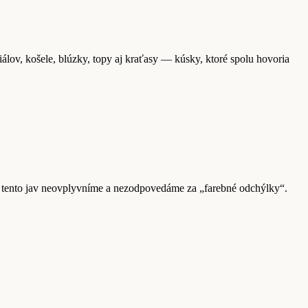
álov, košele, blúzky, topy aj kraťasy — kúsky, ktoré spolu hovoria
aľ tento jav neovplyvníme a nezodpovedáme za „farebné odchýlky“.