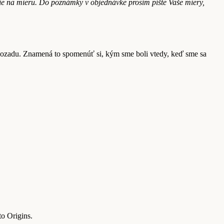
nie na mieru. Do poznámky v objednávke prosím píšte Vaše miery,
ť dozadu. Znamená to spomenúť si, kým sme boli vtedy, keď sme sa
to Origins.