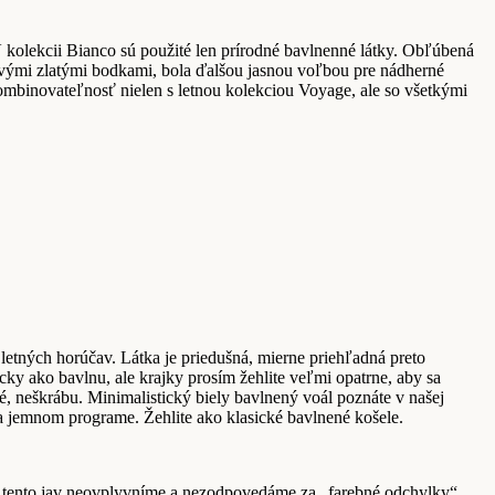
kolekcii Bianco sú použité len prírodné bavlnenné látky. Obľúbená
xovými zlatými bodkami, bola ďalšou jasnou voľbou pre nádherné
kombinovateľnosť nielen s letnou kolekciou Voyage, ale so všetkými
letných horúčav. Látka je priedušná, mierne priehľadná preto
cky ako bavlnu, ale krajky prosím žehlite veľmi opatrne, aby sa
é, neškrábu. Minimalistický biely bavlnený voál poznáte v našej
na jemnom programe. Žehlite ako klasické bavlnené košele.
aľ tento jav neovplyvníme a nezodpovedáme za „farebné odchylky“.