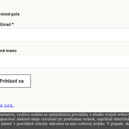
vinné pole
 Email *
tné meno
Prihlásiť sa
, s.r.o.
artnerov, využíva cookies na optimalizáciu prevádzky a obsahu svojich webovýc
pracúvať niektoré údaje vytvárané pri prehliadaní stránok, napríklad identifi
zmeniť v pravidlách ochrany súkromia na tejto webovej stránke. V prípade, ak 