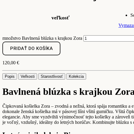
S
veľkosť
Vymaza
množstvo Bavlnená blúzka s krajkou Zora
PRIDAŤ DO KOŠÍKA
120,00
€
Popis
Veľkosti
Starostlivosť
Kolekcia
Bavlnená blúzka s krajkou Zor
Čipkovaná košielka Zora –
zvodná a nežná, ktorá spája romantiku a e
dokonale ženská košielka má v pásovej lííni všitú gumičku. Všitá čipk
elegancie. Aby sme vyzdvihli výnimočnosť tejto košielky a zároveň ti
je voľný, vzdušný, ideálny do letných horúčav. Kombinujte blúzku s