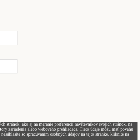
h stránok, ako aj na meranie preferencií návštevníkov svojich stránok, na
kátory zariadenia alebo webového prehliadača. Tieto údaje môžu mať povahu
nesúhlasíte so spracúvaním osobných údajov na tejto stránke, kliknite na