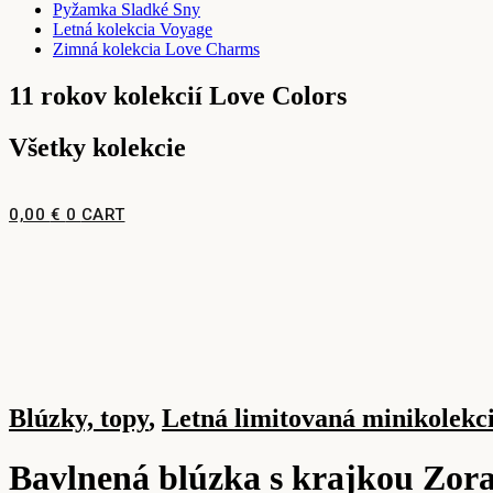
Pyžamka Sladké Sny
Letná kolekcia Voyage
Zimná kolekcia Love Charms
11 rokov kolekcií Love Colors
Všetky kolekcie
0,00
€
0
CART
Blúzky, topy
,
Letná limitovaná minikolekc
Bavlnená blúzka s krajkou Zor