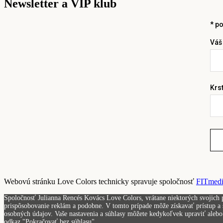
Newsletter a VIP klub
*
po
Váš
Krs
Webovú stránku Love Colors technicky spravuje spoločnosť
FITmedia
Spoločnosť Julianna Rencés Kovács Love Colors, vrátane niektorých svojich p
prispôsobovanie reklám a podobne. V tomto prípade môže získavať prístup a s
osobných údajov. Vaše nastavenia a súhlasy môžete kedykoľvek upraviť alebo 
odkaz "Pokračovať bez súhlasu".