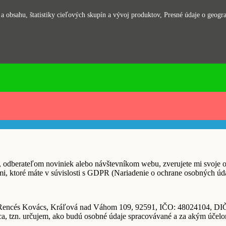
 obsahu, štatistiky cieľových skupín a vývoj produktov, Presné údaje o geograf
ľom noviniek alebo návštevníkom webu, zverujete mi svoje osobn
i, ktoré máte v súvislosti s GDPR (Nariadenie o ochrane osobných úd
a Rencés Kovács, Kráľová nad Váhom 109, 92591, IČO: 48024104, D
a, tzn. určujem, ako budú osobné údaje spracovávané a za akým účelo