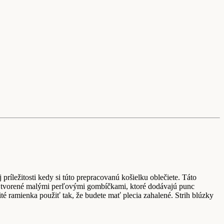
ríležitosti kedy si túto prepracovanú košielku oblečiete. Táto
 je tvorené malými perľovými gombíčkami, ktoré dodávajú punc
té ramienka použiť tak, že budete mať plecia zahalené. Strih blúzky