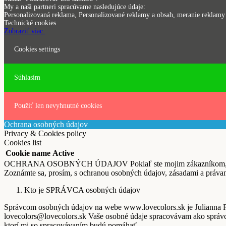
My a naši partneri spracúvame nasledujúce údaje:
Personalizovaná reklama, Personalizované reklamy a obsah, meranie reklamy a
Technické cookies
Zobraziť viac.
Cookies settings
Súhlasím
Použiť len nevyhnutné cookies
Ochrana osobných údajov
Privacy & Cookies policy
Cookies list
Cookie name
Active
OCHRANA OSOBNÝCH ÚDAJOV Pokiaľ ste mojim zákazníkom, odberate
Zoznámte sa, prosím, s ochranou osobných údajov, zásadami a právam
Kto je SPRÁVCA osobných údajov
Správcom osobných údajov na webe www.lovecolors.sk je Juliann
lovecolors@lovecolors.sk Vaše osobné údaje spracovávam ako správc
ktorí mi so spracovávaním budú pomáhať.