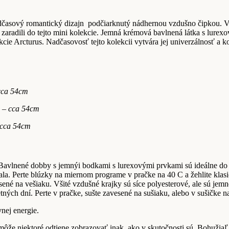
adčasový romantický dizajn
podčiarknutý nádhernou vzdušno čipkou. V 
 zaradili do tejto mini kolekcie. Jemná krémová bavlnená látka s lure
kcie Arcturus. Nadčasovosť tejto kolekcii vytvára jej univerzálnosť a 
 cca 54cm
a – cca 54cm
 cca 54cm
. Bavlnené dobby s jemnýi bodkami s lurexovými prvkami sú ideálne do 
tala. Perte blúzky na miernom programe v pračke na 40 C a žehlite klasi
ené na vešiaku. Všité vzdušné krajky sú síce polyesterové, ale sú jemn
tných dní. Perte v pračke, sušte zavesené na sušiaku, alebo v sušičke 
vnej energie.
 môže niektoré odtiene zobrazovať inak, ako v skutočnosti sú. Bohuži