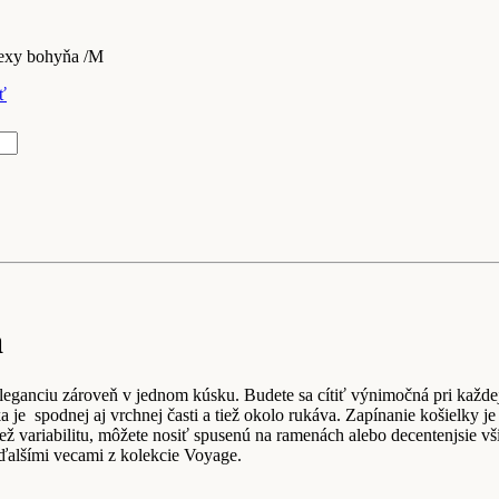
exy bohyňa /M
ť
a
leganciu zároveň v jednom kúsku. Budete sa cítiť výnimočná pri každej p
a je
spodnej aj vrchnej časti a tiež okolo rukáva. Zapínanie košielky
ež variabilitu, môžete nosiť spusenú na ramenách alebo decentenjsie vši
 ďalšími vecami z kolekcie Voyage.