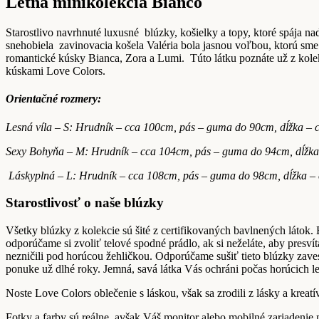
Letná minikolekcia Bianco
Starostlivo navrhnuté luxusné
blúzky, košielky a topy, ktoré spája n
snehobiela
zavinovacia košela Valéria bola jasnou voľbou, ktorú sme
romantické kúsky Bianca, Zora a Lumi.
Túto látku poznáte už z kole
kúskami Love Colors.
Orientačné rozmery:
Lesná víla – S: Hrudník – cca 100cm, pás – guma do 90cm, dĺžka –
Sexy Bohyňa – M: Hrudník – cca 104cm, pás – guma do 94cm, dĺžk
Láskyplná – L: Hrudník – cca 108cm, pás – guma do 98cm, dĺžka –
Starostlivosť o naše blúzky
Všetky blúzky z kolekcie sú šité z certifikovaných bavlnených látok
odporúčame si zvoliť telové spodné prádlo, ak si neželáte, aby presví
nezničili pod horúcou žehličkou. Odporúčame sušiť tieto blúzky zaves
ponuke už dlhé roky. Jemná, savá látka Vás ochráni počas horúcich le
Noste Love Colors oblečenie s láskou, však sa zrodili z lásky a kreatí
Fotky a farby sú reálne, avšak Váš monitor alebo mobilné zariadenie