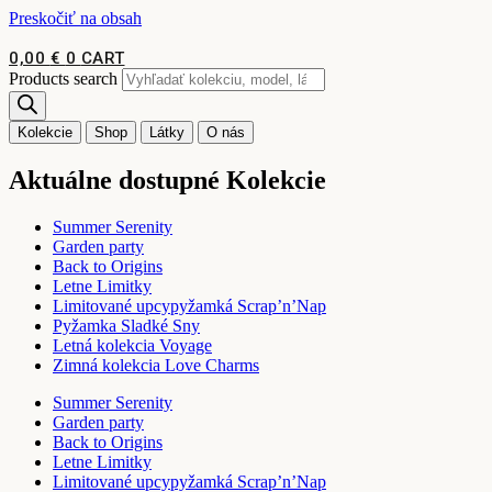
Preskočiť na obsah
0,00
€
0
CART
Products search
Kolekcie
Shop
Látky
O nás
Aktuálne dostupné Kolekcie
Summer Serenity
Garden party
Back to Origins
Letne Limitky
Limitované upcypyžamká Scrap’n’Nap
Pyžamka Sladké Sny
Letná kolekcia Voyage
Zimná kolekcia Love Charms
Summer Serenity
Garden party
Back to Origins
Letne Limitky
Limitované upcypyžamká Scrap’n’Nap