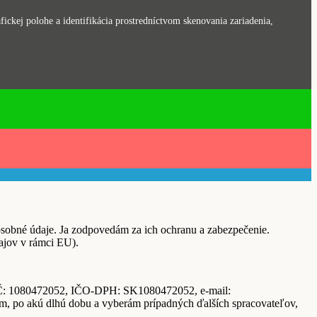
ickej polohe a identifikácia prostredníctvom skenovania zariadenia,
é údaje. Ja zodpovedám za ich ochranu a zabezpečenie.
ajov v rámci EU).
IČ: 1080472052, IČO-DPH: SK1080472052, e-mail:
m, po akú dlhú dobu a vyberám prípadných ďalších spracovateľov,