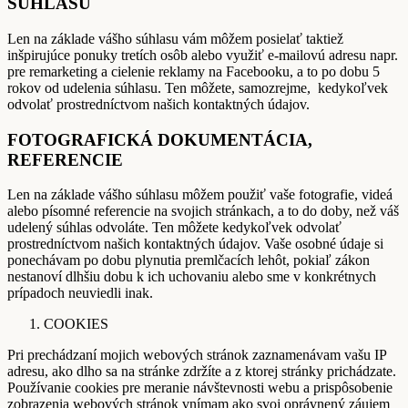
SÚHLASU
Len na základe vášho súhlasu vám môžem posielať taktiež
inšpirujúce ponuky tretích osôb alebo využiť e-mailovú adresu napr.
pre remarketing a cielenie reklamy na Facebooku, a to po dobu 5
rokov od udelenia súhlasu. Ten môžete, samozrejme, kedykoľvek
odvolať prostredníctvom našich kontaktných údajov.
FOTOGRAFICKÁ DOKUMENTÁCIA,
REFERENCIE
Len na základe vášho súhlasu môžem použiť vaše fotografie, videá
alebo písomné referencie na svojich stránkach, a to do doby, než váš
udelený súhlas odvoláte. Ten môžete kedykoľvek odvolať
prostredníctvom našich kontaktných údajov. Vaše osobné údaje si
ponechávam po dobu plynutia premlčacích lehôt, pokiaľ zákon
nestanoví dlhšiu dobu k ich uchovaniu alebo sme v konkrétnych
prípadoch neuviedli inak.
COOKIES
Pri prechádzaní mojich webových stránok zaznamenávam vašu IP
adresu, ako dlho sa na stránke zdržíte a z ktorej stránky prichádzate.
Používanie cookies pre meranie návštevnosti webu a prispôsobenie
zobrazenia webových stránok vnímam ako svoj oprávnený záujem