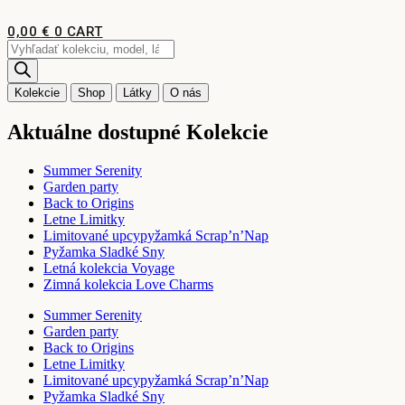
Preskočiť
na
0,00
€
0
CART
obsah
Products
search
Kolekcie
Shop
Látky
O nás
Aktuálne dostupné Kolekcie
Summer Serenity
Garden party
Back to Origins
Letne Limitky
Limitované upcypyžamká Scrap’n’Nap
Pyžamka Sladké Sny
Letná kolekcia Voyage
Zimná kolekcia Love Charms
Summer Serenity
Garden party
Back to Origins
Letne Limitky
Limitované upcypyžamká Scrap’n’Nap
Pyžamka Sladké Sny