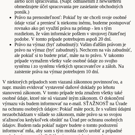
alebo účel spracovania. (Napr. odhlásením z newsletteru
obmedzujete účel spracovania pre zasielanie obchodných
ponúk.)
Právo na prenositeľnosť: Pokiaľ by ste chceli svoje osobné
údaje vziať a preniesť k niekomu inému, budeme postupovať
rovnako ako pri využití práva na prístup - len s tým
rozdielom, že vám informácie pošlem v strojovej čitateľnej
podobe. V tomto prípade potrebujem aspoň 20 dní.
Právo na výmaz (byť zabudnutý): Vašim ďalším právom je
právo na výmaz (byť zabudnutý). Nechcem na vás zabudnúť,
ale pokiaľ si to budete priať, máte na to právo. V takomto
prípade vymažem všetky vaše osobné údaje zo svojho
systému i zo systému všetkých spracovateľov a záloh. Na
zaistenie práva na výmaz potrebujem 10 dní.
V niektorých prípadoch som viazaná zákonnou povinnosťou, a
napr. musím evidovať vystavené daňové doklady po lehotu
stanovenú zákonom. V tomto prípade teda zmažem všetky také
osobné údaje, ktoré nie sú viazané iným zákonom. O dokončení
výmazu vás budem informovať na e-mail. SŤAŽNOSŤ na Úrade
na ochranu osobných údajov: Pokiaľ máte pocit, že s vašimi údajmi
nezaobchádzam v súlade so zákonom, máte právo sa so svojou
sťažnosťou kedykoľvek obrátiť na Úrad pre ochranu osobných
údajov. Budem rada pokiaľ najprv budete o tomto podozrení
informovať mňa, aby som s tým mohla niečo urobiť a prípadné