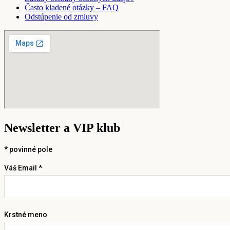
Často kladené otázky – FAQ
Odstúpenie od zmluvy
Newsletter a VIP klub
*
povinné pole
Váš Email *
Krstné meno