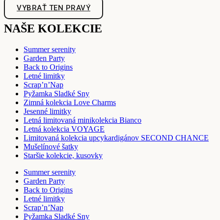
VYBRAŤ TEN PRAVÝ
NAŠE KOLEKCIE
Summer serenity
Garden Party
Back to Origins
Letné limitky
Scrap’n’Nap
Pyžamka Sladké Sny
Zimná kolekcia Love Charms
Jesenné limitky
Letná limitovaná minikolekcia Bianco
Letná kolekcia VOYAGE
Limitovaná kolekcia upcykardigánov SECOND CHANCE
Mušelínové šatky
Staršie kolekcie, kusovky
Summer serenity
Garden Party
Back to Origins
Letné limitky
Scrap’n’Nap
Pyžamka Sladké Sny