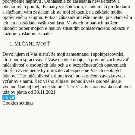
pochybenie napraviť. Odhlásenie zo zasielania newsletterov a
obchodných ponúk, E-maily s inšpiráciou, článkami či produktami
a službami vám zasielam ak ste môj zákazník na základe môjho
oprávneného záujmu. Pokiaľ zákazníkom ešte nie ste, posielam vám
ich len na základe vášho súhlasu. V oboch prípadoch môžete
ukončiť odber mojich e-mailov stisnutím odhlasovacieho odkazu v
každom zaslanom e-maile.
MLČANLIVOSŤ
Dovoľujem si Vás uistiť, že moji zamestnanci i spolupracovníci,
ktorí budú spracovávať Vaše osobné údaje, sú povinní zachovávať
mlčanlivosť o osobných údajoch a o bezpečnostných opatreniach,
ktorých zverejnenie by ohrozilo zabezpečenie Vašich osobných
údajov. Táto mlčanlivosť pritom trvá i po skončení záväzkových
vzťahov s nami. Bez vášho súhlasu nebudú vaše osobné údaje
vydané žiadnej inej tretej strane. Tieto zásady spracovania osobných
údajov platia od 30.11.2021.
Uložiť
Cookies settings