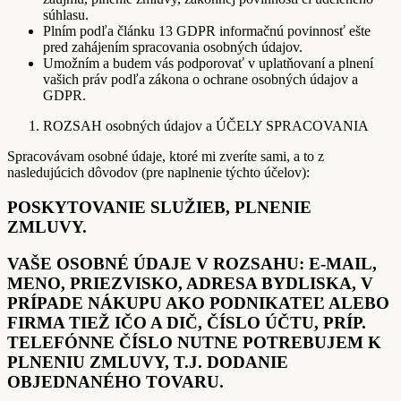
súhlasu.
Plním podľa článku 13 GDPR informačnú povinnosť ešte
pred zahájením spracovania osobných údajov.
Umožním a budem vás podporovať v uplatňovaní a plnení
vašich práv podľa zákona o ochrane osobných údajov a
GDPR.
ROZSAH osobných údajov a ÚČELY SPRACOVANIA
Spracovávam osobné údaje, ktoré mi zveríte sami, a to z
nasledujúcich dôvodov (pre naplnenie týchto účelov):
POSKYTOVANIE SLUŽIEB, PLNENIE
ZMLUVY.
VAŠE OSOBNÉ ÚDAJE V ROZSAHU: E-MAIL,
MENO, PRIEZVISKO, ADRESA BYDLISKA, V
PRÍPADE NÁKUPU AKO PODNIKATEĽ ALEBO
FIRMA TIEŽ IČO A DIČ, ČÍSLO ÚČTU, PRÍP.
TELEFÓNNE ČÍSLO NUTNE POTREBUJEM K
PLNENIU ZMLUVY, T.J. DODANIE
OBJEDNANÉHO TOVARU.