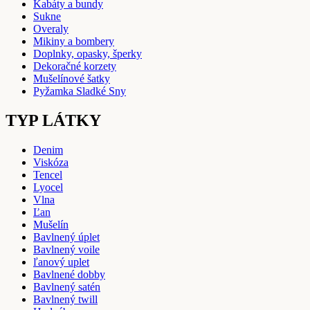
Kabáty a bundy
Sukne
Overaly
Mikiny a bombery
Doplnky, opasky, šperky
Dekoračné korzety
Mušelínové šatky
Pyžamka Sladké Sny
TYP LÁTKY
Denim
Viskóza
Tencel
Lyocel
Vlna
Ľan
Mušelín
Bavlnený úplet
Bavlnený voile
ľanový uplet
Bavlnené dobby
Bavlnený satén
Bavlnený twill