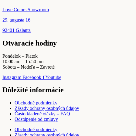
stránke
produktu.
Love Colors Showroom
29. augusta 16
92401 Galanta
Otváracie hodiny
Pondelok – Piatok
10:00 am – 15:50 pm
Sobota – Nedeľa – Zavreté
Instagram
Facebook-f
Youtube
Dôležité informácie
Obchodné podmienky
Zásady ochrany osobných údajov
Často kladené otázky – FAQ
Odstúpenie od zmluvy
Obchodné podmienky
Zásady ochrany osobných údajov