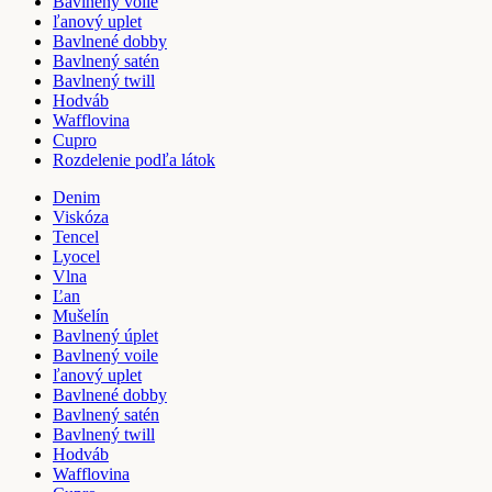
Bavlnený voile
ľanový uplet
Bavlnené dobby
Bavlnený satén
Bavlnený twill
Hodváb
Wafflovina
Cupro
Rozdelenie podľa látok
Denim
Viskóza
Tencel
Lyocel
Vlna
Ľan
Mušelín
Bavlnený úplet
Bavlnený voile
ľanový uplet
Bavlnené dobby
Bavlnený satén
Bavlnený twill
Hodváb
Wafflovina