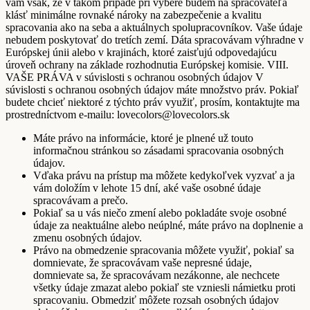
vám však, že v takom prípade pri výbere budem na spracovateľa
klásť minimálne rovnaké nároky na zabezpečenie a kvalitu
spracovania ako na seba a aktuálnych spolupracovníkov. Vaše údaje
nebudem poskytovať do tretích zemí. Dáta spracovávam výhradne v
Európskej únii alebo v krajinách, ktoré zaisťujú odpovedajúcu
úroveň ochrany na základe rozhodnutia Európskej komisie. VIII.
VAŠE PRÁVA v súvislosti s ochranou osobných údajov V
súvislosti s ochranou osobných údajov máte množstvo práv. Pokiaľ
budete chcieť niektoré z týchto práv využiť, prosím, kontaktujte ma
prostredníctvom e-mailu: lovecolors@lovecolors.sk
Máte právo na informácie, ktoré je plnené už touto
informačnou stránkou so zásadami spracovania osobných
údajov.
Vďaka právu na prístup ma môžete kedykoľvek vyzvať a ja
vám doložím v lehote 15 dní, aké vaše osobné údaje
spracovávam a prečo.
Pokiaľ sa u vás niečo zmení alebo pokladáte svoje osobné
údaje za neaktuálne alebo neúplné, máte právo na doplnenie a
zmenu osobných údajov.
Právo na obmedzenie spracovania môžete využiť, pokiaľ sa
domnievate, že spracovávam vaše nepresné údaje,
domnievate sa, že spracovávam nezákonne, ale nechcete
všetky údaje zmazat alebo pokiaľ ste vzniesli námietku proti
spracovaniu. Obmedziť môžete rozsah osobných údajov