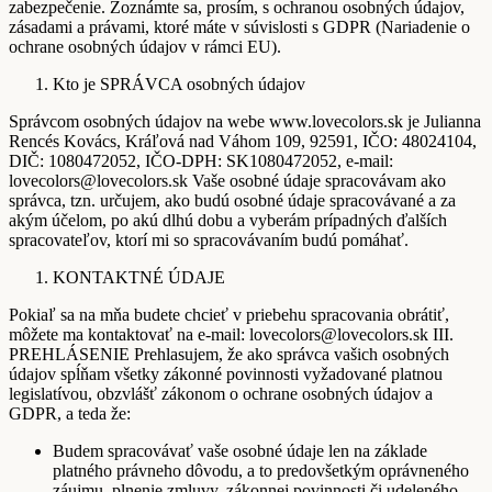
zabezpečenie. Zoznámte sa, prosím, s ochranou osobných údajov,
zásadami a právami, ktoré máte v súvislosti s GDPR (Nariadenie o
ochrane osobných údajov v rámci EU).
Kto je SPRÁVCA osobných údajov
Správcom osobných údajov na webe www.lovecolors.sk je Julianna
Rencés Kovács, Kráľová nad Váhom 109, 92591, IČO: 48024104,
DIČ: 1080472052, IČO-DPH: SK1080472052, e-mail:
lovecolors@lovecolors.sk Vaše osobné údaje spracovávam ako
správca, tzn. určujem, ako budú osobné údaje spracovávané a za
akým účelom, po akú dlhú dobu a vyberám prípadných ďalších
spracovateľov, ktorí mi so spracovávaním budú pomáhať.
KONTAKTNÉ ÚDAJE
Pokiaľ sa na mňa budete chcieť v priebehu spracovania obrátiť,
môžete ma kontaktovať na e-mail: lovecolors@lovecolors.sk III.
PREHLÁSENIE Prehlasujem, že ako správca vašich osobných
údajov spĺňam všetky zákonné povinnosti vyžadované platnou
legislatívou, obzvlášť zákonom o ochrane osobných údajov a
GDPR, a teda že:
Budem spracovávať vaše osobné údaje len na základe
platného právneho dôvodu, a to predovšetkým oprávneného
záujmu, plnenie zmluvy, zákonnej povinnosti či udeleného