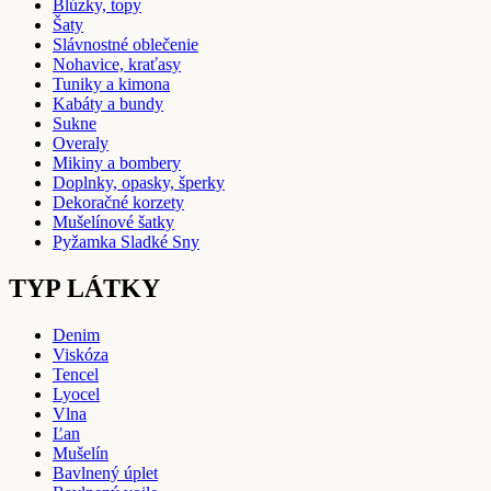
Blúzky, topy
Šaty
Slávnostné oblečenie
Nohavice, kraťasy
Tuniky a kimona
Kabáty a bundy
Sukne
Overaly
Mikiny a bombery
Doplnky, opasky, šperky
Dekoračné korzety
Mušelínové šatky
Pyžamka Sladké Sny
TYP LÁTKY
Denim
Viskóza
Tencel
Lyocel
Vlna
Ľan
Mušelín
Bavlnený úplet