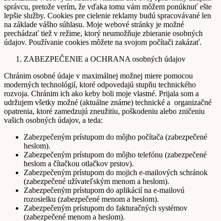
správcu, pretože verím, že vďaka tomu vám môžem ponúknuť ešte
lepšie služby. Cookies pre cielenie reklamy budú spracovávané len
na základe vášho súhlasu. Moje webové stránky je možné
prechádzať tiež v režime, ktorý neumožňuje zbieranie osobných
údajov. Používanie cookies môžete na svojom počítači zakázať.
ZABEZPEČENIE a OCHRANA osobných údajov
Chránim osobné údaje v maximálnej možnej miere pomocou
moderných technológií, ktoré odpovedajú stupňu technického
rozvoja. Chránim ich ako keby boli moje vlastné. Prijala som a
udržujem všetky možné (aktuálne známe) technické a organizačné
opatrenia, ktoré zamedzujú zneužitiu, poškodeniu alebo zničeniu
vašich osobných údajov, a teda:
Zabezpečeným prístupom do môjho počítača (zabezpečené
heslom).
Zabezpečeným prístupom do môjho telefónu (zabezpečené
heslom a čítačkou otlačkov prstov).
Zabezpečeným prístupom do mojich e-mailových schránok
(zabezpečené užívateľským menom a heslom).
Zabezpečeným prístupom do aplikácií na e-mailovú
rozosielku (zabezpečené menom a heslom).
Zabezpečeným prístupom do fakturačných systémov
(zabezpečené menom a heslom).