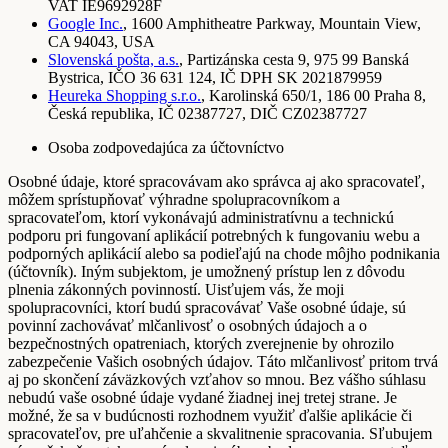
VAT IE9692928F
Google Inc.
, 1600 Amphitheatre Parkway, Mountain View,
CA 94043, USA
Slovenská pošta, a.s.
, Partizánska cesta 9, 975 99 Banská
Bystrica, IČO 36 631 124, IČ DPH SK 2021879959
Heureka Shopping s.r.o.
, Karolinská 650/1, 186 00 Praha 8,
Česká republika, IČ 02387727, DIČ CZ02387727
Osoba zodpovedajúca za účtovníctvo
Osobné údaje, ktoré spracovávam ako správca aj ako spracovateľ,
môžem sprístupňovať výhradne spolupracovníkom a
spracovateľom, ktorí vykonávajú administratívnu a technickú
podporu pri fungovaní aplikácií potrebných k fungovaniu webu a
podporných aplikácií alebo sa podieľajú na chode môjho podnikania
(účtovník). Iným subjektom, je umožnený prístup len z dôvodu
plnenia zákonných povinností. Uisťujem vás, že moji
spolupracovníci, ktorí budú spracovávať Vaše osobné údaje, sú
povinní zachovávať mlčanlivosť o osobných údajoch a o
bezpečnostných opatreniach, ktorých zverejnenie by ohrozilo
zabezpečenie Vašich osobných údajov. Táto mlčanlivosť pritom trvá
aj po skončení záväzkových vzťahov so mnou. Bez vášho súhlasu
nebudú vaše osobné údaje vydané žiadnej inej tretej strane. Je
možné, že sa v budúcnosti rozhodnem využiť ďalšie aplikácie či
spracovateľov, pre uľahčenie a skvalitnenie spracovania. Sľubujem