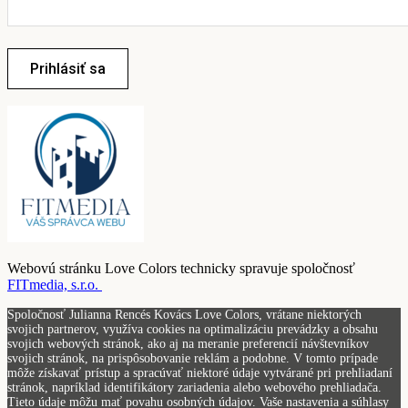
Prihlásiť sa
Webovú stránku Love Colors technicky spravuje spoločnosť
FITmedia, s.r.o.
Spoločnosť Julianna Rencés Kovács Love Colors, vrátane niektorých
svojich partnerov, využíva cookies na optimalizáciu prevádzky a obsahu
svojich webových stránok, ako aj na meranie preferencií návštevníkov
svojich stránok, na prispôsobovanie reklám a podobne. V tomto prípade
môže získavať prístup a spracúvať niektoré údaje vytvárané pri prehliadaní
stránok, napríklad identifikátory zariadenia alebo webového prehliadača.
Tieto údaje môžu mať povahu osobných údajov. Vaše nastavenia a súhlasy