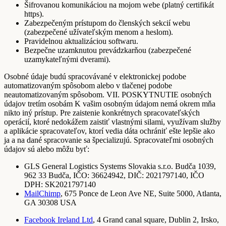
Šifrovanou komunikáciou na mojom webe (platný certifikát
https).
Zabezpečeným prístupom do členských sekcií webu
(zabezpečené užívateľským menom a heslom).
Pravidelnou aktualizáciou softwaru.
Bezpečne uzamknutou prevádzkarňou (zabezpečené
uzamykateľnými dverami).
Osobné údaje budú spracovávané v elektronickej podobe
automatizovaným spôsobom alebo v tlačenej podobe
neautomatizovaným spôsobom. VII. POSKYTNUTIE osobných
údajov tretím osobám K vašim osobným údajom nemá okrem mňa
nikto iný prístup. Pre zaistenie konkrétnych spracovateľských
operácií, ktoré nedokážem zaistiť vlastnými silami, využívam služby
a aplikácie spracovateľov, ktorí vedia dáta ochrániť ešte lepšie ako
ja a na dané spracovanie sa špecializujú. Spracovateľmi osobných
údajov sú alebo môžu byť:
GLS General Logistics Systems Slovakia s.r.o. Budča 1039,
962 33 Budča, IČO: 36624942, DIČ: 2021797140, IČO
DPH: SK2021797140
MailChimp
, 675 Ponce de Leon Ave NE, Suite 5000, Atlanta,
GA 30308 USA
Facebook Ireland Ltd
, 4 Grand canal square, Dublin 2, Irsko,