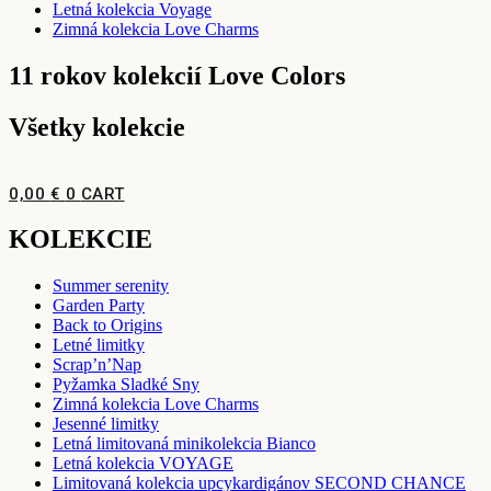
Letná kolekcia Voyage
Zimná kolekcia Love Charms
11 rokov kolekcií Love Colors
Všetky kolekcie
0,00
€
0
CART
KOLEKCIE
Summer serenity
Garden Party
Back to Origins
Letné limitky
Scrap’n’Nap
Pyžamka Sladké Sny
Zimná kolekcia Love Charms
Jesenné limitky
Letná limitovaná minikolekcia Bianco
Letná kolekcia VOYAGE
Limitovaná kolekcia upcykardigánov SECOND CHANCE