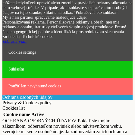
môžete kedykoľvek upraviť alebo zmeniť v pravidlách ochrany súkromia na
tejto webovej stránke. V prípade, ak nesúhlasíte so spracúvaním osobných
údajov na tejto stránke, kliknite na odkaz "Pokračovať bez súhlasu".
My a naši partneri spracúvame nasledujúce údaje:
Personalizovaná reklama, Personalizované reklamy a obsah, meranie
reklamy a obsahu, štatistiky cieľových skupín a vývoj produktov, Presné
údaje o geografickej polohe a identifikácia prostredníctvom skenovania
zariadenia, Technické cookies
Zobraziť viac.
Cookies settings
Súhlasím
Použiť len nevyhnutné cookies
Ochrana osobných údajov
Privacy & Cookies policy
Cookies list
Cookie name
Active
OCHRANA OSOBNÝCH ÚDAJOV Pokiaľ ste mojim
zákazníkom, odberateľom noviniek alebo návštevníkom webu,
zverujete mi svoje osobné údaje. Ja zodpovedám za ich ochranu a