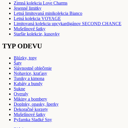
Zimná kolekcia Love Charms
Jesenné limitky
Letná limitovaná minikolekcia Bianco
Letná kolekcia VOYAGE
Limitovaná kolekcia upcykardigánov SECOND CHANCE
Mušelínové šatky
Staršie kolekcie, kusovky
TYP ODEVU
Blúzky, topy
Šaty
Slávnostné oblečenie
Nohavice, kraťasy
Tuniky a kimona
Kabáty a bundy
Sukne
Overaly
Mikiny a bombery
Doplnky, opasky, šperky
Dekoračné korzety
Mušelínové šatky
Pyžamka Sladké Sny