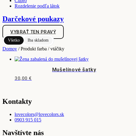
Cupro
Rozdelenie podľa látok
Darčekové poukazy
VYBRAŤ TEN PRAVÝ
Všetko
Iba skladom
Domov
/ Produkt farba / vtáčiky
Mušelínové šatky
30,00
€
Tento
produkt
má
viacero
Kontakty
variantov.
Možnosti
lovecolors@lovecolors.sk
si
0903 915 015
môžete
vybrať
Navštívte nás
na