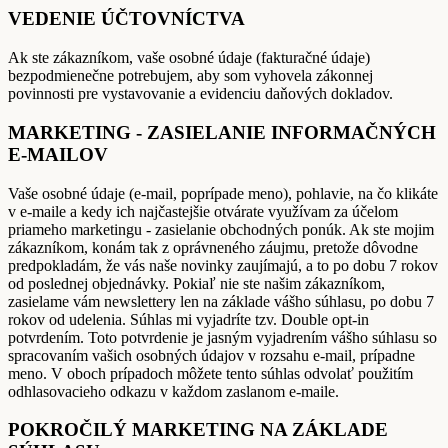
VEDENIE ÚČTOVNÍCTVA
Ak ste zákazníkom, vaše osobné údaje (fakturačné údaje)
bezpodmienečne potrebujem, aby som vyhovela zákonnej
povinnosti pre vystavovanie a evidenciu daňových dokladov.
MARKETING - ZASIELANIE INFORMAČNÝCH
E-MAILOV
Vaše osobné údaje (e-mail, poprípade meno), pohlavie, na čo klikáte
v e-maile a kedy ich najčastejšie otvárate využívam za účelom
priameho marketingu - zasielanie obchodných ponúk. Ak ste mojim
zákazníkom, konám tak z oprávneného záujmu, pretože dôvodne
predpokladám, že vás naše novinky zaujímajú, a to po dobu 7 rokov
od poslednej objednávky. Pokiaľ nie ste našim zákazníkom,
zasielame vám newslettery len na základe vášho súhlasu, po dobu 7
rokov od udelenia. Súhlas mi vyjadríte tzv. Double opt-in
potvrdením. Toto potvrdenie je jasným vyjadrením vášho súhlasu so
spracovaním vašich osobných údajov v rozsahu e-mail, prípadne
meno. V oboch prípadoch môžete tento súhlas odvolať použitím
odhlasovacieho odkazu v každom zaslanom e-maile.
POKROČILÝ MARKETING NA ZÁKLADE