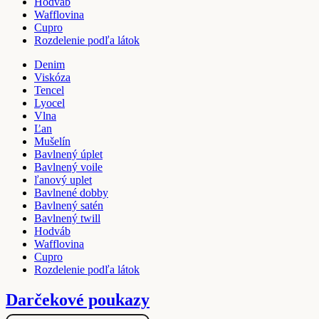
Hodváb
Wafflovina
Cupro
Rozdelenie podľa látok
Denim
Viskóza
Tencel
Lyocel
Vlna
Ľan
Mušelín
Bavlnený úplet
Bavlnený voile
ľanový uplet
Bavlnené dobby
Bavlnený satén
Bavlnený twill
Hodváb
Wafflovina
Cupro
Rozdelenie podľa látok
Darčekové poukazy