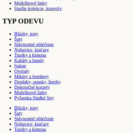
Mušelínové šatky
Staršie kolekcie, kusovky
TYP ODEVU
Blúzky, topy
Šaty
Slávnostné oblečenie
Nohavice, kraťasy
Tuniky a kimona
Kabáty a bundy
Sukne
Overaly
Mikiny a bombery
Doplnky, opasky, šperky
Dekoračné korzety
Mušelínové šatky
Pyžamka Sladké Sny
Blúzky, topy
Šaty
Slávnostné oblečenie
Nohavice, kraťasy
Tuniky a kimona