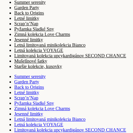
Summer serenity
Garden Party
Back to Origins
Letné limitky
Scrap’n’Nap
Pyžamka Sladké Sny
Zimná kolekcia Love Charms
Jesenné limitky
Letná limitovaná minikolekcia Bianco
Letná kolekcia VOYAGE
Limitovaná kolekcia upcykardigánov SECOND CHANCE
Mušelínové šatky
Staršie kolekcie, kusovky
Summer serenity
Garden Party
Back to Origins
Letné limitky
Scrap’n’Nap
Pyžamka Sladké Sny
Zimná kolekcia Love Charms
Jesenné limitky
Letná limitovaná minikolekcia Bianco
Letná kolekcia VOYAGE
Limitovaná kolekcia upcykardigánov SECOND CHANCE