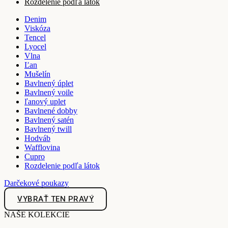
Rozdelenie podľa látok
Denim
Viskóza
Tencel
Lyocel
Vlna
Ľan
Mušelín
Bavlnený úplet
Bavlnený voile
ľanový uplet
Bavlnené dobby
Bavlnený satén
Bavlnený twill
Hodváb
Wafflovina
Cupro
Rozdelenie podľa látok
Darčekové poukazy
VYBRAŤ TEN PRAVÝ
NAŠE KOLEKCIE