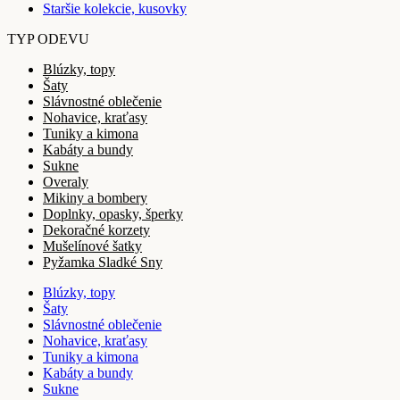
Staršie kolekcie, kusovky
TYP ODEVU
Blúzky, topy
Šaty
Slávnostné oblečenie
Nohavice, kraťasy
Tuniky a kimona
Kabáty a bundy
Sukne
Overaly
Mikiny a bombery
Doplnky, opasky, šperky
Dekoračné korzety
Mušelínové šatky
Pyžamka Sladké Sny
Blúzky, topy
Šaty
Slávnostné oblečenie
Nohavice, kraťasy
Tuniky a kimona
Kabáty a bundy
Sukne