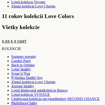
Letná kolekcia Voyage
Zimná kolekcia Love Charms
11 rokov kolekcií Love Colors
Všetky kolekcie
0,00
€
0
CART
KOLEKCIE
Summer serenity
Garden Party
Back to Origins
Letné limitky
Scrap’n’Nap
Pyžamka Sladké Sny
Zimná kolekcia Love Charms
Jesenné limitky
Letná limitovaná minikolekcia Bianco
Letná kolekcia VOYAGE
Limitovaná kolekcia upcykardigánov SECOND CHANCE
Mušelínové šatky