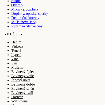
Sukne
Overaly
Mikiny a bombery
Doplnky, opasky, šperky
Dekoračné korzety
Mušelínové šatky
Pyžamka Sladké Sny
TYP LÁTKY
Denim
Viskóza
Tencel
Lyocel
Vlna
Ľan
Mušelín
Bavlnený úplet
Bavlnený voile
ľanový uplet
Bavlnené dobby
Bavlnený satén
Bavlnený twill
Hodváb
Wafflovina