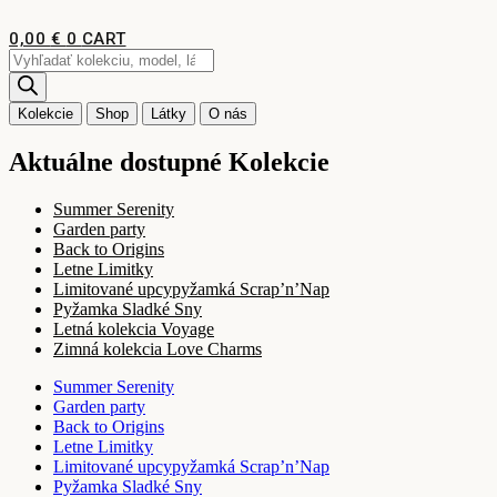
Preskočiť
na
0,00
€
0
CART
obsah
Products
search
Kolekcie
Shop
Látky
O nás
Aktuálne dostupné Kolekcie
Summer Serenity
Garden party
Back to Origins
Letne Limitky
Limitované upcypyžamká Scrap’n’Nap
Pyžamka Sladké Sny
Letná kolekcia Voyage
Zimná kolekcia Love Charms
Summer Serenity
Garden party
Back to Origins
Letne Limitky
Limitované upcypyžamká Scrap’n’Nap
Pyžamka Sladké Sny