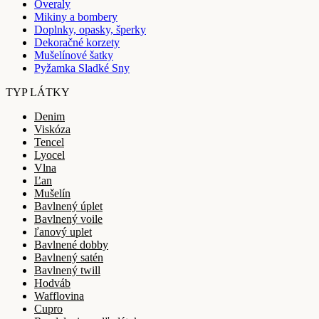
Overaly
Mikiny a bombery
Doplnky, opasky, šperky
Dekoračné korzety
Mušelínové šatky
Pyžamka Sladké Sny
TYP LÁTKY
Denim
Viskóza
Tencel
Lyocel
Vlna
Ľan
Mušelín
Bavlnený úplet
Bavlnený voile
ľanový uplet
Bavlnené dobby
Bavlnený satén
Bavlnený twill
Hodváb
Wafflovina
Cupro