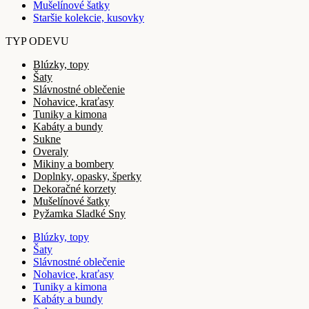
Mušelínové šatky
Staršie kolekcie, kusovky
TYP ODEVU
Blúzky, topy
Šaty
Slávnostné oblečenie
Nohavice, kraťasy
Tuniky a kimona
Kabáty a bundy
Sukne
Overaly
Mikiny a bombery
Doplnky, opasky, šperky
Dekoračné korzety
Mušelínové šatky
Pyžamka Sladké Sny
Blúzky, topy
Šaty
Slávnostné oblečenie
Nohavice, kraťasy
Tuniky a kimona
Kabáty a bundy