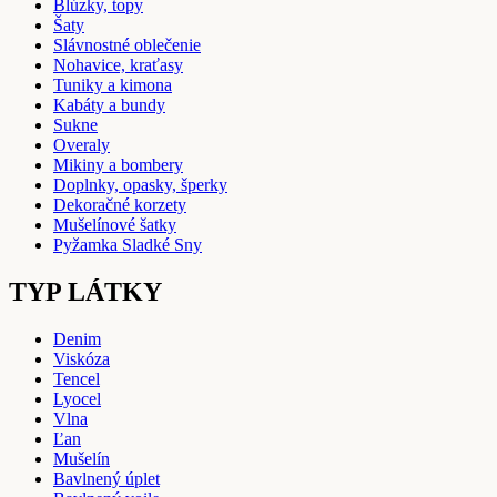
Blúzky, topy
Šaty
Slávnostné oblečenie
Nohavice, kraťasy
Tuniky a kimona
Kabáty a bundy
Sukne
Overaly
Mikiny a bombery
Doplnky, opasky, šperky
Dekoračné korzety
Mušelínové šatky
Pyžamka Sladké Sny
TYP LÁTKY
Denim
Viskóza
Tencel
Lyocel
Vlna
Ľan
Mušelín
Bavlnený úplet