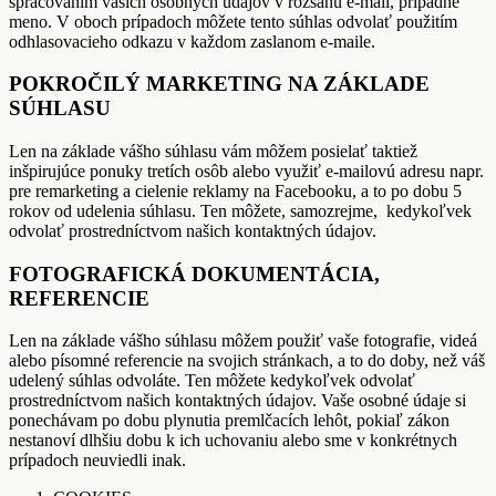
spracovaním vašich osobných údajov v rozsahu e-mail, prípadne
meno. V oboch prípadoch môžete tento súhlas odvolať použitím
odhlasovacieho odkazu v každom zaslanom e-maile.
POKROČILÝ MARKETING NA ZÁKLADE
SÚHLASU
Len na základe vášho súhlasu vám môžem posielať taktiež
inšpirujúce ponuky tretích osôb alebo využiť e-mailovú adresu napr.
pre remarketing a cielenie reklamy na Facebooku, a to po dobu 5
rokov od udelenia súhlasu. Ten môžete, samozrejme, kedykoľvek
odvolať prostredníctvom našich kontaktných údajov.
FOTOGRAFICKÁ DOKUMENTÁCIA,
REFERENCIE
Len na základe vášho súhlasu môžem použiť vaše fotografie, videá
alebo písomné referencie na svojich stránkach, a to do doby, než váš
udelený súhlas odvoláte. Ten môžete kedykoľvek odvolať
prostredníctvom našich kontaktných údajov. Vaše osobné údaje si
ponechávam po dobu plynutia premlčacích lehôt, pokiaľ zákon
nestanoví dlhšiu dobu k ich uchovaniu alebo sme v konkrétnych
prípadoch neuviedli inak.