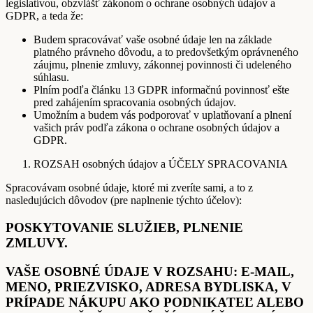
legislatívou, obzvlášť zákonom o ochrane osobných údajov a
GDPR, a teda že:
Budem spracovávať vaše osobné údaje len na základe
platného právneho dôvodu, a to predovšetkým oprávneného
záujmu, plnenie zmluvy, zákonnej povinnosti či udeleného
súhlasu.
Plním podľa článku 13 GDPR informačnú povinnosť ešte
pred zahájením spracovania osobných údajov.
Umožním a budem vás podporovať v uplatňovaní a plnení
vašich práv podľa zákona o ochrane osobných údajov a
GDPR.
ROZSAH osobných údajov a ÚČELY SPRACOVANIA
Spracovávam osobné údaje, ktoré mi zveríte sami, a to z
nasledujúcich dôvodov (pre naplnenie týchto účelov):
POSKYTOVANIE SLUŽIEB, PLNENIE
ZMLUVY.
VAŠE OSOBNÉ ÚDAJE V ROZSAHU: E-MAIL,
MENO, PRIEZVISKO, ADRESA BYDLISKA, V
PRÍPADE NÁKUPU AKO PODNIKATEĽ ALEBO