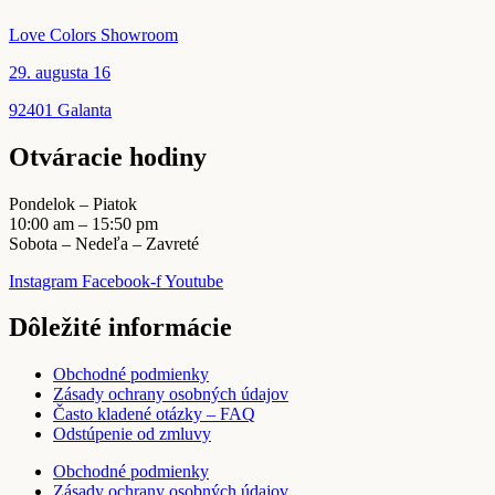
stránke
produktu.
Love Colors Showroom
29. augusta 16
92401 Galanta
Otváracie hodiny
Pondelok – Piatok
10:00 am – 15:50 pm
Sobota – Nedeľa – Zavreté
Instagram
Facebook-f
Youtube
Dôležité informácie
Obchodné podmienky
Zásady ochrany osobných údajov
Často kladené otázky – FAQ
Odstúpenie od zmluvy
Obchodné podmienky
Zásady ochrany osobných údajov