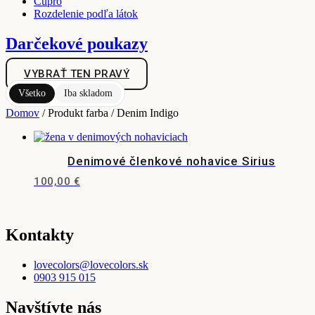
Cupro
Rozdelenie podľa látok
Darčekové poukazy
VYBRAŤ TEN PRAVÝ
Všetko
Iba skladom
Domov
/ Produkt farba / Denim Indigo
Denimové členkové nohavice Sirius
100,00
€
Tento
produkt
má
viacero
Kontakty
variantov.
Možnosti
lovecolors@lovecolors.sk
si
0903 915 015
môžete
vybrať
Navštívte nás
na