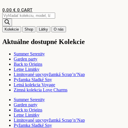
Preskočiť
na
0,00
€
0
CART
obsah
Products
search
Kolekcie
Shop
Látky
O nás
Aktuálne dostupné Kolekcie
Summer Serenity
Garden party
Back to Origins
Letne Limitky
Limitované upcypyžamká Scrap’n’Nap
Pyžamka Sladké Sny
Letná kolekcia Voyage
Zimná kolekcia Love Charms
Summer Serenity
Garden party
Back to Origins
Letne Limitky
Limitované upcypyžamká Scrap’n’Nap
Pyžamka Sladké Sny