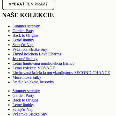
VYBRAŤ TEN PRAVÝ
NAŠE KOLEKCIE
Summer serenity
Garden Party
Back to Origins
Letné limitky
Scrap’n’Nap
Pyžamka Sladké Sny
Zimná kolekcia Love Charms
Jesenné limitky
Letná limitovaná minikolekcia Bianco
Letná kolekcia VOYAGE
Limitovaná kolekcia upcykardigánov SECOND CHANCE
Mušelínové šatky
Staršie kolekcie, kusovky
Summer serenity
Garden Party
Back to Origins
Letné limitky
Scrap’n’Nap
Pyžamka Sladké Sny