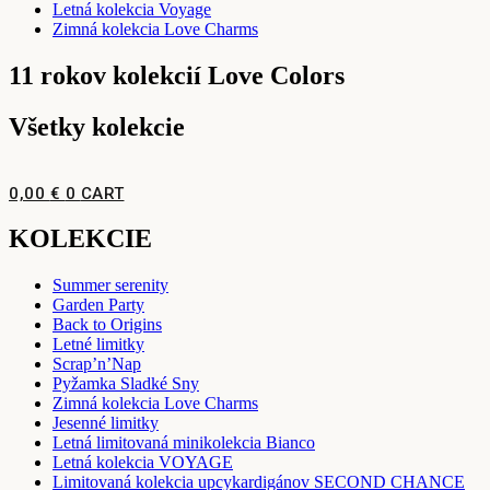
Letná kolekcia Voyage
Zimná kolekcia Love Charms
11 rokov kolekcií Love Colors
Všetky kolekcie
0,00
€
0
CART
KOLEKCIE
Summer serenity
Garden Party
Back to Origins
Letné limitky
Scrap’n’Nap
Pyžamka Sladké Sny
Zimná kolekcia Love Charms
Jesenné limitky
Letná limitovaná minikolekcia Bianco
Letná kolekcia VOYAGE
Limitovaná kolekcia upcykardigánov SECOND CHANCE