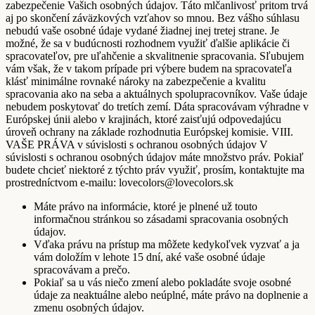
zabezpečenie Vašich osobných údajov. Táto mlčanlivosť pritom trvá
aj po skončení záväzkových vzťahov so mnou. Bez vášho súhlasu
nebudú vaše osobné údaje vydané žiadnej inej tretej strane. Je
možné, že sa v budúcnosti rozhodnem využiť ďalšie aplikácie či
spracovateľov, pre uľahčenie a skvalitnenie spracovania. Sľubujem
vám však, že v takom prípade pri výbere budem na spracovateľa
klásť minimálne rovnaké nároky na zabezpečenie a kvalitu
spracovania ako na seba a aktuálnych spolupracovníkov. Vaše údaje
nebudem poskytovať do tretích zemí. Dáta spracovávam výhradne v
Európskej únii alebo v krajinách, ktoré zaisťujú odpovedajúcu
úroveň ochrany na základe rozhodnutia Európskej komisie. VIII.
VAŠE PRÁVA v súvislosti s ochranou osobných údajov V
súvislosti s ochranou osobných údajov máte množstvo práv. Pokiaľ
budete chcieť niektoré z týchto práv využiť, prosím, kontaktujte ma
prostredníctvom e-mailu: lovecolors@lovecolors.sk
Máte právo na informácie, ktoré je plnené už touto
informačnou stránkou so zásadami spracovania osobných
údajov.
Vďaka právu na prístup ma môžete kedykoľvek vyzvať a ja
vám doložím v lehote 15 dní, aké vaše osobné údaje
spracovávam a prečo.
Pokiaľ sa u vás niečo zmení alebo pokladáte svoje osobné
údaje za neaktuálne alebo neúplné, máte právo na doplnenie a
zmenu osobných údajov.