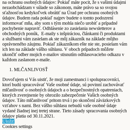
na ochranu osobných údajov: Pokiaľ máte pocit, že s vašimi údajmi
nezaobchádzam v súlade so zákonom, máte právo sa so svojou
sťažnosťou kedykoľvek obrátiť na Úrad pre ochranu osobných
údajov. Budem rada pokiaľ najprv budete o tomto podozrení
informovať mňa, aby som s tým mohla niečo urobiť a prípadné
pochybenie napraviť. Odhlásenie zo zasielania newsletterov a
obchodných ponúk, E-maily s inšpiráciou, článkami či produktami
a službami vám zasielam ak ste môj zákazník na základe môjho
oprávneného záujmu. Pokiaľ zákazníkom ešte nie ste, posielam vám
ich len na základe vášho súhlasu. V oboch prípadoch môžete
ukončiť odber mojich e-mailov stisnutím odhlasovacieho odkazu v
každom zaslanom e-maile.
MLČANLIVOSŤ
Dovoľujem si Vás uistiť, že moji zamestnanci i spolupracovníci,
ktorí budú spracovávať Vaše osobné údaje, sú povinní zachovávať
mlčanlivosť o osobných údajoch a o bezpečnostných opatreniach,
ktorých zverejnenie by ohrozilo zabezpečenie Vašich osobných
údajov. Táto mlčanlivosť pritom trvá i po skončení záväzkových
vzťahov s nami. Bez vášho súhlasu nebudú vaše osobné údaje
vydané žiadnej inej tretej strane. Tieto zásady spracovania osobných
údajov platia od 30.11.2021.
Uložiť
Cookies settings