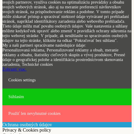
svojich partnerov, využíva cookies na optimalizáciu prevádzky a obsahu
svojich webových stránok, ako aj na meranie preferencií návštevníkov
svojich stránok, na prispôsobovanie reklám a podobne. V tomto prípade
môže získavať prístup a spracúvať niektoré údaje vytvárané pri prehliadaní
stránok, napríklad identifikátory zariadenia alebo webového prehliadača.
Tieto údaje môžu mať povahu osobných údajov. Vaše nastavenia a súhlasy
môžete kedykoľvek upraviť alebo zmeniť v pravidlách ochrany súkromia na
tejto webovej stránke. V prípade, ak nesúhlasíte so spracúvaním osobných
údajov na tejto stránke, kliknite na odkaz "Pokračovať bez súhlasu".
My a naši partneri spracúvame nasledujúce údaje:
Personalizovaná reklama, Personalizované reklamy a obsah, meranie
reklamy a obsahu, štatistiky cieľových skupín a vývoj produktov, Presné
údaje o geografickej polohe a identifikácia prostredníctvom skenovania
zariadenia, Technické cookies
Zobraziť viac.
Cookies settings
Súhlasím
Použiť len nevyhnutné cookies
Ochrana osobných údajov
Privacy & Cookies policy