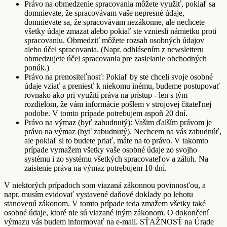
Právo na obmedzenie spracovania môžete využiť, pokiaľ sa
domnievate, že spracovávam vaše nepresné údaje,
domnievate sa, že spracovávam nezákonne, ale nechcete
všetky údaje zmazat alebo pokiaľ ste vzniesli námietku proti
spracovaniu. Obmedziť môžete rozsah osobných údajov
alebo účel spracovania. (Napr. odhlásením z newsletteru
obmedzujete účel spracovania pre zasielanie obchodných
ponúk.)
Právo na prenositeľnosť: Pokiaľ by ste chceli svoje osobné
údaje vziať a preniesť k niekomu inému, budeme postupovať
rovnako ako pri využití práva na prístup - len s tým
rozdielom, že vám informácie pošlem v strojovej čitateľnej
podobe. V tomto prípade potrebujem aspoň 20 dní.
Právo na výmaz (byť zabudnutý): Vašim ďalším právom je
právo na výmaz (byť zabudnutý). Nechcem na vás zabudnúť,
ale pokiaľ si to budete priať, máte na to právo. V takomto
prípade vymažem všetky vaše osobné údaje zo svojho
systému i zo systému všetkých spracovateľov a záloh. Na
zaistenie práva na výmaz potrebujem 10 dní.
V niektorých prípadoch som viazaná zákonnou povinnosťou, a
napr. musím evidovať vystavené daňové doklady po lehotu
stanovenú zákonom. V tomto prípade teda zmažem všetky také
osobné údaje, ktoré nie sú viazané iným zákonom. O dokončení
výmazu vás budem informovať na e-mail. SŤAŽNOSŤ na Úrade