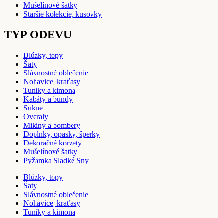
Mušelínové šatky
Staršie kolekcie, kusovky
TYP ODEVU
Blúzky, topy
Šaty
Slávnostné oblečenie
Nohavice, kraťasy
Tuniky a kimona
Kabáty a bundy
Sukne
Overaly
Mikiny a bombery
Doplnky, opasky, šperky
Dekoračné korzety
Mušelínové šatky
Pyžamka Sladké Sny
Blúzky, topy
Šaty
Slávnostné oblečenie
Nohavice, kraťasy
Tuniky a kimona