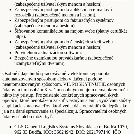
(zabezpečené užívateľským menom a heslom).
Zabezpečeným prístupom do aplikácií na e-mailovú
rozosielku (zabezpečené menom a heslom).
Zabezpečeným prístupom do fakturačných systémov
(zabezpečené menom a heslom).
Šifrovanou komunikáciou na mojom webe (platný certifikát
https).
Zabezpečeným prístupom do členských sekcií webu
(zabezpečené užívateľským menom a heslom).
Pravidelnou aktualizáciou softwaru.
Bezpečne uzamknutou prevádzkarňou (zabezpečené
uzamykateľnými dverami).
Osobné údaje budú spracovávané v elektronickej podobe
automatizovaným spôsobom alebo v tlačenej podobe
neautomatizovaným spôsobom. VII. POSKYTNUTIE osobných
údajov tretím osobám K vašim osobným údajom nemá okrem mňa
nikto iný prístup. Pre zaistenie konkrétnych spracovateľských
operácií, ktoré nedokážem zaistiť vlastnými silami, využívam služby
a aplikácie spracovateľov, ktorí vedia dáta ochrániť ešte lepšie ako
ja a na dané spracovanie sa špecializujú. Spracovateľmi osobných
údajov sú alebo môžu byť:
GLS General Logistics Systems Slovakia s.r.o. Budča 1039,
962 33 Budča, IČO: 36624942, DIČ: 2021797140, IČO