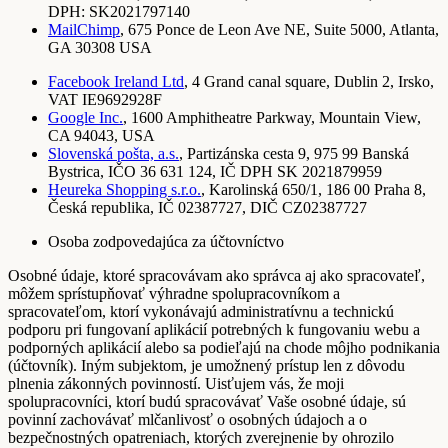
DPH: SK2021797140
MailChimp
, 675 Ponce de Leon Ave NE, Suite 5000, Atlanta,
GA 30308 USA
Facebook Ireland Ltd
, 4 Grand canal square, Dublin 2, Irsko,
VAT IE9692928F
Google Inc.
, 1600 Amphitheatre Parkway, Mountain View,
CA 94043, USA
Slovenská pošta, a.s.
, Partizánska cesta 9, 975 99 Banská
Bystrica, IČO 36 631 124, IČ DPH SK 2021879959
Heureka Shopping s.r.o.
, Karolinská 650/1, 186 00 Praha 8,
Česká republika, IČ 02387727, DIČ CZ02387727
Osoba zodpovedajúca za účtovníctvo
Osobné údaje, ktoré spracovávam ako správca aj ako spracovateľ,
môžem sprístupňovať výhradne spolupracovníkom a
spracovateľom, ktorí vykonávajú administratívnu a technickú
podporu pri fungovaní aplikácií potrebných k fungovaniu webu a
podporných aplikácií alebo sa podieľajú na chode môjho podnikania
(účtovník). Iným subjektom, je umožnený prístup len z dôvodu
plnenia zákonných povinností. Uisťujem vás, že moji
spolupracovníci, ktorí budú spracovávať Vaše osobné údaje, sú
povinní zachovávať mlčanlivosť o osobných údajoch a o
bezpečnostných opatreniach, ktorých zverejnenie by ohrozilo