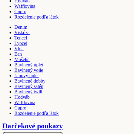
Hodváb
Wafflovina
Cupro
Rozdelenie podľa látok
Denim
Viskóza
Tencel
Lyocel
Vlna
Ľan
Mušelín
Bavlnený úplet
Bavlnený voile
ľanový uplet
Bavlnené dobby
Bavlnený satén
Bavlnený twill
Hodváb
Wafflovina
Cupro
Rozdelenie podľa látok
Darčekové poukazy