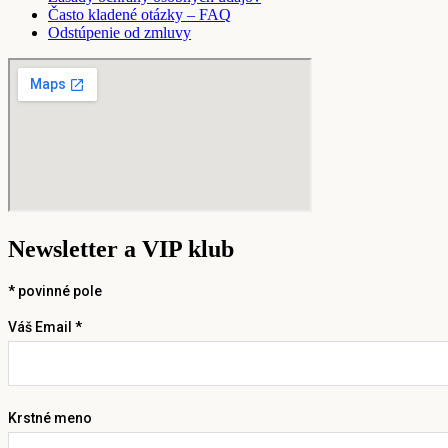
Často kladené otázky – FAQ
Odstúpenie od zmluvy
Newsletter a VIP klub
*
povinné pole
Váš Email *
Krstné meno