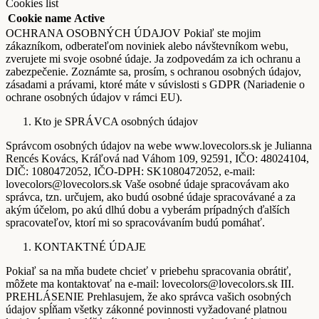
Cookies list
Cookie name
Active
OCHRANA OSOBNÝCH ÚDAJOV Pokiaľ ste mojim
zákazníkom, odberateľom noviniek alebo návštevníkom webu,
zverujete mi svoje osobné údaje. Ja zodpovedám za ich ochranu a
zabezpečenie. Zoznámte sa, prosím, s ochranou osobných údajov,
zásadami a právami, ktoré máte v súvislosti s GDPR (Nariadenie o
ochrane osobných údajov v rámci EU).
Kto je SPRÁVCA osobných údajov
Správcom osobných údajov na webe www.lovecolors.sk je Julianna
Rencés Kovács, Kráľová nad Váhom 109, 92591, IČO: 48024104,
DIČ: 1080472052, IČO-DPH: SK1080472052, e-mail:
lovecolors@lovecolors.sk Vaše osobné údaje spracovávam ako
správca, tzn. určujem, ako budú osobné údaje spracovávané a za
akým účelom, po akú dlhú dobu a vyberám prípadných ďalších
spracovateľov, ktorí mi so spracovávaním budú pomáhať.
KONTAKTNÉ ÚDAJE
Pokiaľ sa na mňa budete chcieť v priebehu spracovania obrátiť,
môžete ma kontaktovať na e-mail: lovecolors@lovecolors.sk III.
PREHLÁSENIE Prehlasujem, že ako správca vašich osobných
údajov spĺňam všetky zákonné povinnosti vyžadované platnou