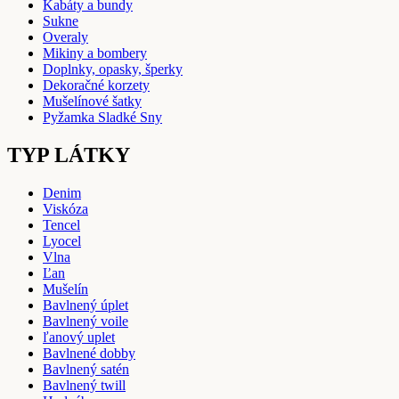
Kabáty a bundy
Sukne
Overaly
Mikiny a bombery
Doplnky, opasky, šperky
Dekoračné korzety
Mušelínové šatky
Pyžamka Sladké Sny
TYP LÁTKY
Denim
Viskóza
Tencel
Lyocel
Vlna
Ľan
Mušelín
Bavlnený úplet
Bavlnený voile
ľanový uplet
Bavlnené dobby
Bavlnený satén
Bavlnený twill