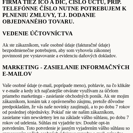
FIRMA TIEŽ IČO A DIČ, ČÍSLO ÚČTU, PRÍP.
TELEFÓNNE ČÍSLO NUTNE POTREBUJEM K
PLNENIU ZMLUVY, T.J. DODANIE
OBJEDNANÉHO TOVARU.
VEDENIE ÚČTOVNÍCTVA
Ak ste zákazníkom, vaše osobné údaje (fakturačné údaje)
bezpodmienečne potrebujem, aby som vyhovela zákonnej
povinnosti pre vystavovanie a evidenciu daňových dokladov.
MARKETING - ZASIELANIE INFORMAČNÝCH
E-MAILOV
Vaše osobné údaje (e-mail, poprípade meno), pohlavie, na čo klikáte
v e-maile a kedy ich najčastejšie otvárate využívam za účelom
priameho marketingu - zasielanie obchodných ponúk. Ak ste mojim
zákazníkom, konám tak z oprávneného záujmu, pretože dôvodne
predpokladám, že vás naše novinky zaujímajú, a to po dobu 7 rokov
od poslednej objednávky. Pokiaľ nie ste našim zákazníkom,
zasielame vám newslettery len na základe vášho súhlasu, po dobu 7
rokov od udelenia. Súhlas mi vyjadríte tzv. Double opt-in
potvrdením. Toto potvrdenie je jasným vyjadrením vášho súhlasu so