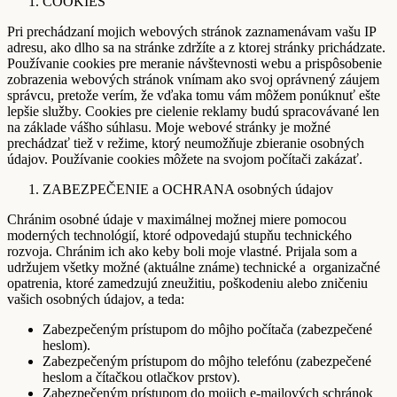
COOKIES
Pri prechádzaní mojich webových stránok zaznamenávam vašu IP
adresu, ako dlho sa na stránke zdržíte a z ktorej stránky prichádzate.
Používanie cookies pre meranie návštevnosti webu a prispôsobenie
zobrazenia webových stránok vnímam ako svoj oprávnený záujem
správcu, pretože verím, že vďaka tomu vám môžem ponúknuť ešte
lepšie služby. Cookies pre cielenie reklamy budú spracovávané len
na základe vášho súhlasu. Moje webové stránky je možné
prechádzať tiež v režime, ktorý neumožňuje zbieranie osobných
údajov. Používanie cookies môžete na svojom počítači zakázať.
ZABEZPEČENIE a OCHRANA osobných údajov
Chránim osobné údaje v maximálnej možnej miere pomocou
moderných technológií, ktoré odpovedajú stupňu technického
rozvoja. Chránim ich ako keby boli moje vlastné. Prijala som a
udržujem všetky možné (aktuálne známe) technické a organizačné
opatrenia, ktoré zamedzujú zneužitiu, poškodeniu alebo zničeniu
vašich osobných údajov, a teda:
Zabezpečeným prístupom do môjho počítača (zabezpečené
heslom).
Zabezpečeným prístupom do môjho telefónu (zabezpečené
heslom a čítačkou otlačkov prstov).
Zabezpečeným prístupom do mojich e-mailových schránok