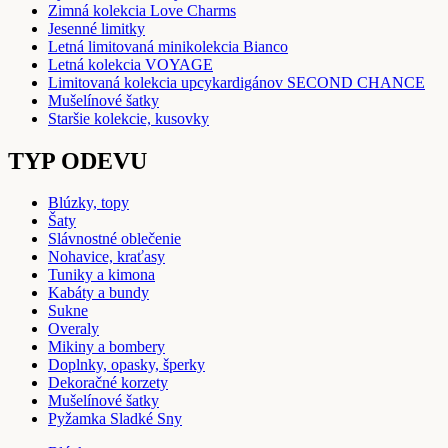
Zimná kolekcia Love Charms
Jesenné limitky
Letná limitovaná minikolekcia Bianco
Letná kolekcia VOYAGE
Limitovaná kolekcia upcykardigánov SECOND CHANCE
Mušelínové šatky
Staršie kolekcie, kusovky
TYP ODEVU
Blúzky, topy
Šaty
Slávnostné oblečenie
Nohavice, kraťasy
Tuniky a kimona
Kabáty a bundy
Sukne
Overaly
Mikiny a bombery
Doplnky, opasky, šperky
Dekoračné korzety
Mušelínové šatky
Pyžamka Sladké Sny