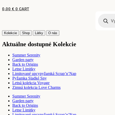
Preskočiť
na
0,00
€
0
CART
obsah
Products
search
Kolekcie
Shop
Látky
O nás
Aktuálne dostupné Kolekcie
Summer Serenity
Garden party
Back to Origins
Letne Limitky
Limitované upcypyžamká Scrap’n’Nap
Pyžamka Sladké Sny
Letná kolekcia Voyage
Zimná kolekcia Love Charms
Summer Serenity
Garden party
Back to Origins
Letne Limitky
Limitované upcypyžamká Scrap’n’Nap