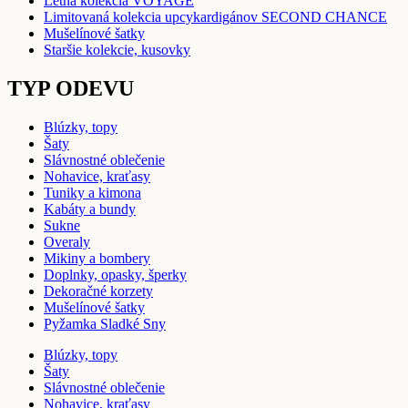
Letná kolekcia VOYAGE
Limitovaná kolekcia upcykardigánov SECOND CHANCE
Mušelínové šatky
Staršie kolekcie, kusovky
TYP ODEVU
Blúzky, topy
Šaty
Slávnostné oblečenie
Nohavice, kraťasy
Tuniky a kimona
Kabáty a bundy
Sukne
Overaly
Mikiny a bombery
Doplnky, opasky, šperky
Dekoračné korzety
Mušelínové šatky
Pyžamka Sladké Sny
Blúzky, topy
Šaty
Slávnostné oblečenie
Nohavice, kraťasy