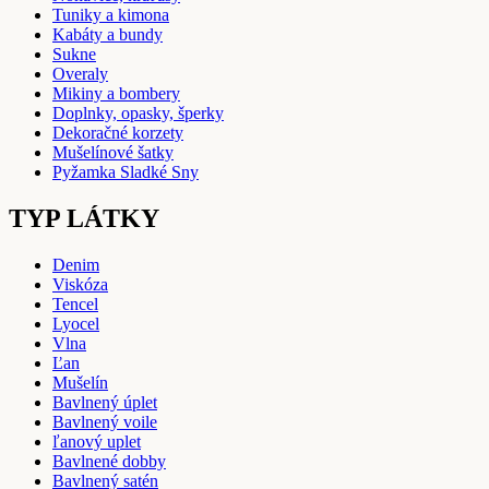
Tuniky a kimona
Kabáty a bundy
Sukne
Overaly
Mikiny a bombery
Doplnky, opasky, šperky
Dekoračné korzety
Mušelínové šatky
Pyžamka Sladké Sny
TYP LÁTKY
Denim
Viskóza
Tencel
Lyocel
Vlna
Ľan
Mušelín
Bavlnený úplet
Bavlnený voile
ľanový uplet
Bavlnené dobby
Bavlnený satén