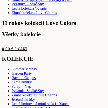
Pyžamka Sladké Sny
Letná kolekcia Voyage
Zimná kolekcia Love Charms
11 rokov kolekcií Love Colors
Všetky kolekcie
0,00
€
0
CART
KOLEKCIE
Summer serenity
Garden Party
Back to Origins
Letné limitky
Scrap’n’Nap
Pyžamka Sladké Sny
Zimná kolekcia Love Charms
Jesenné limitky
Letná limitovaná minikolekcia Bianco