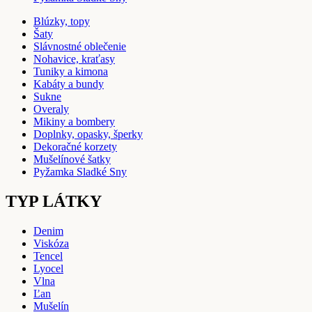
Blúzky, topy
Šaty
Slávnostné oblečenie
Nohavice, kraťasy
Tuniky a kimona
Kabáty a bundy
Sukne
Overaly
Mikiny a bombery
Doplnky, opasky, šperky
Dekoračné korzety
Mušelínové šatky
Pyžamka Sladké Sny
TYP LÁTKY
Denim
Viskóza
Tencel
Lyocel
Vlna
Ľan
Mušelín