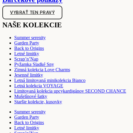
VYBRAŤ TEN PRAVÝ
NAŠE KOLEKCIE
Summer serenity
Garden Party
Back to Origins
Letné limitky
Scrap’n’Nap
Pyžamka Sladké Sny
Zimná kolekcia Love Charms
Jesenné limitky
Letná limitovaná minikolekcia Bianco
Letná kolekcia VOYAGE
Limitovaná kolekcia upcykardigánov SECOND CHANCE
Mušelínové šatky
Staršie kolekcie, kusovky
Summer serenity
Garden Party
Back to Origins
Letné limitky