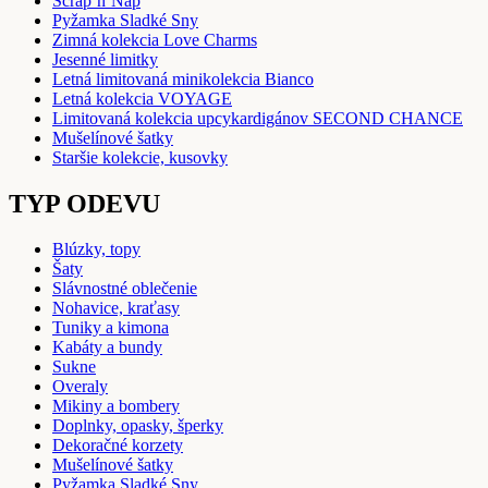
Scrap’n’Nap
Pyžamka Sladké Sny
Zimná kolekcia Love Charms
Jesenné limitky
Letná limitovaná minikolekcia Bianco
Letná kolekcia VOYAGE
Limitovaná kolekcia upcykardigánov SECOND CHANCE
Mušelínové šatky
Staršie kolekcie, kusovky
TYP ODEVU
Blúzky, topy
Šaty
Slávnostné oblečenie
Nohavice, kraťasy
Tuniky a kimona
Kabáty a bundy
Sukne
Overaly
Mikiny a bombery
Doplnky, opasky, šperky
Dekoračné korzety
Mušelínové šatky
Pyžamka Sladké Sny