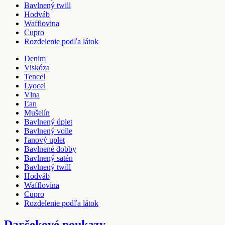
Bavlnený twill
Hodváb
Wafflovina
Cupro
Rozdelenie podľa látok
Denim
Viskóza
Tencel
Lyocel
Vlna
Ľan
Mušelín
Bavlnený úplet
Bavlnený voile
ľanový uplet
Bavlnené dobby
Bavlnený satén
Bavlnený twill
Hodváb
Wafflovina
Cupro
Rozdelenie podľa látok
Darčekové poukazy