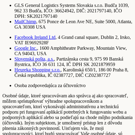
GLS General Logistics Systems Slovakia s.r.o. Budča 1039,
962 33 Budča, IČO: 36624942, DIČ: 2021797140, IČO
DPH: SK2021797140
MailChimp
, 675 Ponce de Leon Ave NE, Suite 5000, Atlanta,
GA 30308 USA
Facebook Ireland Ltd
, 4 Grand canal square, Dublin 2, Irsko,
VAT IE9692928F
Google Inc.
, 1600 Amphitheatre Parkway, Mountain View,
CA 94043, USA
Slovenská pošta, a.s.
, Partizánska cesta 9, 975 99 Banská
Bystrica, IČO 36 631 124, IČ DPH SK 2021879959
Heureka Shopping s.r.o.
, Karolinská 650/1, 186 00 Praha 8,
Česká republika, IČ 02387727, DIČ CZ02387727
Osoba zodpovedajúca za účtovníctvo
Osobné údaje, ktoré spracovávam ako správca aj ako spracovateľ,
môžem sprístupňovať výhradne spolupracovníkom a
spracovateľom, ktorí vykonávajú administratívnu a technickú
podporu pri fungovaní aplikácií potrebných k fungovaniu webu a
podporných aplikácií alebo sa podieľajú na chode môjho podnikania
(účtovník). Iným subjektom, je umožnený prístup len z dôvodu
plnenia zákonných povinností. Uisťujem vás, že moji
spolupracovníci, ktorí budú spracovávať Vaše osobné údaje, sú