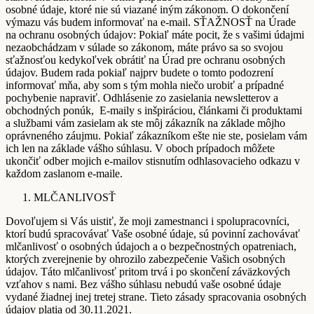
osobné údaje, ktoré nie sú viazané iným zákonom. O dokončení
výmazu vás budem informovať na e-mail. SŤAŽNOSŤ na Úrade
na ochranu osobných údajov: Pokiaľ máte pocit, že s vašimi údajmi
nezaobchádzam v súlade so zákonom, máte právo sa so svojou
sťažnosťou kedykoľvek obrátiť na Úrad pre ochranu osobných
údajov. Budem rada pokiaľ najprv budete o tomto podozrení
informovať mňa, aby som s tým mohla niečo urobiť a prípadné
pochybenie napraviť. Odhlásenie zo zasielania newsletterov a
obchodných ponúk, E-maily s inšpiráciou, článkami či produktami
a službami vám zasielam ak ste môj zákazník na základe môjho
oprávneného záujmu. Pokiaľ zákazníkom ešte nie ste, posielam vám
ich len na základe vášho súhlasu. V oboch prípadoch môžete
ukončiť odber mojich e-mailov stisnutím odhlasovacieho odkazu v
každom zaslanom e-maile.
MLČANLIVOSŤ
Dovoľujem si Vás uistiť, že moji zamestnanci i spolupracovníci,
ktorí budú spracovávať Vaše osobné údaje, sú povinní zachovávať
mlčanlivosť o osobných údajoch a o bezpečnostných opatreniach,
ktorých zverejnenie by ohrozilo zabezpečenie Vašich osobných
údajov. Táto mlčanlivosť pritom trvá i po skončení záväzkových
vzťahov s nami. Bez vášho súhlasu nebudú vaše osobné údaje
vydané žiadnej inej tretej strane. Tieto zásady spracovania osobných
údajov platia od 30.11.2021.