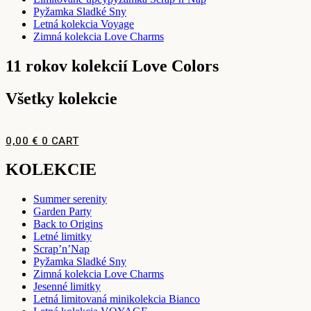
Pyžamka Sladké Sny
Letná kolekcia Voyage
Zimná kolekcia Love Charms
11 rokov kolekcií Love Colors
Všetky kolekcie
0,00
€
0
CART
KOLEKCIE
Summer serenity
Garden Party
Back to Origins
Letné limitky
Scrap’n’Nap
Pyžamka Sladké Sny
Zimná kolekcia Love Charms
Jesenné limitky
Letná limitovaná minikolekcia Bianco