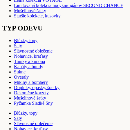
Letná kolekcia VOYAGE
Limitovaná kolekcia upcykardigánov SECOND CHANCE
Mušelínové šatky
Staršie kolekcie, kusovky
TYP ODEVU
Blúzky, topy
Šaty
Slávnostné oblečenie
Nohavice, kraťasy
Tuniky a kimona
Kabáty a bundy
Sukne
Overaly
Mikiny a bombery
Doplnky, opasky, šperky
Dekoračné korzety
Mušelínové šatky
Pyžamka Sladké Sny
Blúzky, topy
Šaty
Slávnostné oblečenie
Nohavice, kraťasy