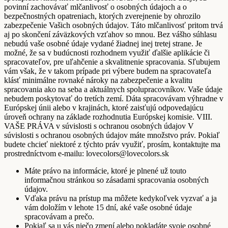
povinní zachovávať mlčanlivosť o osobných údajoch a o
bezpečnostných opatreniach, ktorých zverejnenie by ohrozilo
zabezpečenie Vašich osobných údajov. Táto mlčanlivosť pritom trvá
aj po skončení záväzkových vzťahov so mnou. Bez vášho súhlasu
nebudú vaše osobné údaje vydané žiadnej inej tretej strane. Je
možné, že sa v budúcnosti rozhodnem využiť ďalšie aplikácie či
spracovateľov, pre uľahčenie a skvalitnenie spracovania. Sľubujem
vám však, že v takom prípade pri výbere budem na spracovateľa
klásť minimálne rovnaké nároky na zabezpečenie a kvalitu
spracovania ako na seba a aktuálnych spolupracovníkov. Vaše údaje
nebudem poskytovať do tretích zemí. Dáta spracovávam výhradne v
Európskej únii alebo v krajinách, ktoré zaisťujú odpovedajúcu
úroveň ochrany na základe rozhodnutia Európskej komisie. VIII.
VAŠE PRÁVA v súvislosti s ochranou osobných údajov V
súvislosti s ochranou osobných údajov máte množstvo práv. Pokiaľ
budete chcieť niektoré z týchto práv využiť, prosím, kontaktujte ma
prostredníctvom e-mailu: lovecolors@lovecolors.sk
Máte právo na informácie, ktoré je plnené už touto
informačnou stránkou so zásadami spracovania osobných
údajov.
Vďaka právu na prístup ma môžete kedykoľvek vyzvať a ja
vám doložím v lehote 15 dní, aké vaše osobné údaje
spracovávam a prečo.
Pokiaľ sa u vás niečo zmení alebo pokladáte svoje osobné