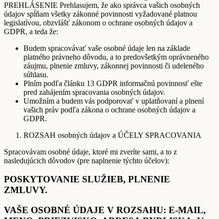
PREHLÁSENIE Prehlasujem, že ako správca vašich osobných
údajov spĺňam všetky zákonné povinnosti vyžadované platnou
legislatívou, obzvlášť zákonom o ochrane osobných údajov a
GDPR, a teda že:
Budem spracovávať vaše osobné údaje len na základe
platného právneho dôvodu, a to predovšetkým oprávneného
záujmu, plnenie zmluvy, zákonnej povinnosti či udeleného
súhlasu.
Plním podľa článku 13 GDPR informačnú povinnosť ešte
pred zahájením spracovania osobných údajov.
Umožním a budem vás podporovať v uplatňovaní a plnení
vašich práv podľa zákona o ochrane osobných údajov a
GDPR.
ROZSAH osobných údajov a ÚČELY SPRACOVANIA
Spracovávam osobné údaje, ktoré mi zveríte sami, a to z
nasledujúcich dôvodov (pre naplnenie týchto účelov):
POSKYTOVANIE SLUŽIEB, PLNENIE
ZMLUVY.
VAŠE OSOBNÉ ÚDAJE V ROZSAHU: E-MAIL,