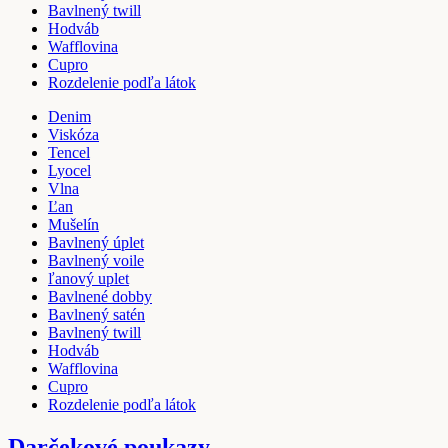
Bavlnený twill
Hodváb
Wafflovina
Cupro
Rozdelenie podľa látok
Denim
Viskóza
Tencel
Lyocel
Vlna
Ľan
Mušelín
Bavlnený úplet
Bavlnený voile
ľanový uplet
Bavlnené dobby
Bavlnený satén
Bavlnený twill
Hodváb
Wafflovina
Cupro
Rozdelenie podľa látok
Darčekové poukazy