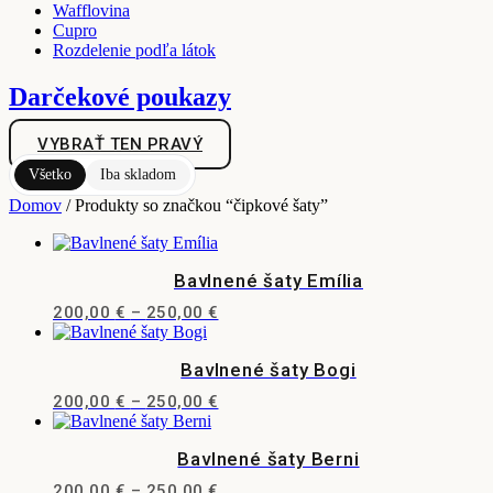
Wafflovina
Cupro
Rozdelenie podľa látok
Darčekové poukazy
VYBRAŤ TEN PRAVÝ
Všetko
Iba skladom
Domov
/ Produkty so značkou “čipkové šaty”
Bavlnené šaty Emília
Price
200,00
€
–
250,00
€
Tento
range:
produkt
200,00 €
Bavlnené šaty Bogi
má
through
viacero
250,00 €
Price
200,00
€
–
250,00
€
variantov.
Tento
range:
Možnosti
produkt
200,00 €
si
Bavlnené šaty Berni
má
through
môžete
viacero
250,00 €
vybrať
Price
200,00
€
–
250,00
€