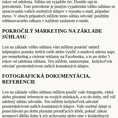
rokov od udelenia. Súhlas mi vyjadríte tzv. Double opt-in
potvrdením. Toto potvrdenie je jasným vyjadrením vášho súhlasu so
spracovaním vašich osobných údajov v rozsahu e-mail, prípadne
meno. V oboch prípadoch môžete tento súhlas odvolať použitím
odhlasovacieho odkazu v každom zaslanom e-maile.
POKROČILÝ MARKETING NA ZÁKLADE
SÚHLASU
Len na základe vášho súhlasu vám môžem posielať taktiež
inšpirujúce ponuky tretích osôb alebo využiť e-mailovú adresu napr.
pre remarketing a cielenie reklamy na Facebooku, a to po dobu 5
rokov od udelenia súhlasu. Ten môžete, samozrejme, kedykoľvek
odvolať prostredníctvom našich kontaktných údajov.
FOTOGRAFICKÁ DOKUMENTÁCIA,
REFERENCIE
Len na základe vášho súhlasu môžem použiť vaše fotografie, videá
alebo písomné referencie na svojich stránkach, a to do doby, než váš
udelený súhlas odvoláte. Ten môžete kedykoľvek odvolať
prostredníctvom našich kontaktných údajov. Vaše osobné údaje si
ponechávam po dobu plynutia premlčacích lehôt, pokiaľ zákon
nestanoví dlhšiu dobu k ich uchovaniu alebo sme v konkrétnych