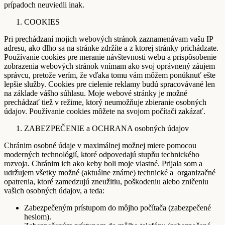
prípadoch neuviedli inak.
COOKIES
Pri prechádzaní mojich webových stránok zaznamenávam vašu IP
adresu, ako dlho sa na stránke zdržíte a z ktorej stránky prichádzate.
Používanie cookies pre meranie návštevnosti webu a prispôsobenie
zobrazenia webových stránok vnímam ako svoj oprávnený záujem
správcu, pretože verím, že vďaka tomu vám môžem ponúknuť ešte
lepšie služby. Cookies pre cielenie reklamy budú spracovávané len
na základe vášho súhlasu. Moje webové stránky je možné
prechádzať tiež v režime, ktorý neumožňuje zbieranie osobných
údajov. Používanie cookies môžete na svojom počítači zakázať.
ZABEZPEČENIE a OCHRANA osobných údajov
Chránim osobné údaje v maximálnej možnej miere pomocou
moderných technológií, ktoré odpovedajú stupňu technického
rozvoja. Chránim ich ako keby boli moje vlastné. Prijala som a
udržujem všetky možné (aktuálne známe) technické a organizačné
opatrenia, ktoré zamedzujú zneužitiu, poškodeniu alebo zničeniu
vašich osobných údajov, a teda:
Zabezpečeným prístupom do môjho počítača (zabezpečené
heslom).