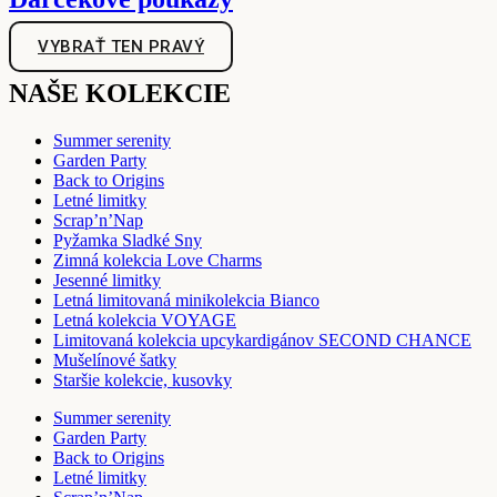
VYBRAŤ TEN PRAVÝ
NAŠE KOLEKCIE
Summer serenity
Garden Party
Back to Origins
Letné limitky
Scrap’n’Nap
Pyžamka Sladké Sny
Zimná kolekcia Love Charms
Jesenné limitky
Letná limitovaná minikolekcia Bianco
Letná kolekcia VOYAGE
Limitovaná kolekcia upcykardigánov SECOND CHANCE
Mušelínové šatky
Staršie kolekcie, kusovky
Summer serenity
Garden Party
Back to Origins
Letné limitky