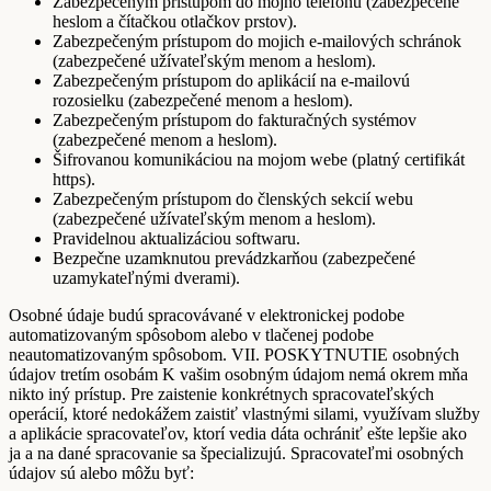
Zabezpečeným prístupom do môjho telefónu (zabezpečené
heslom a čítačkou otlačkov prstov).
Zabezpečeným prístupom do mojich e-mailových schránok
(zabezpečené užívateľským menom a heslom).
Zabezpečeným prístupom do aplikácií na e-mailovú
rozosielku (zabezpečené menom a heslom).
Zabezpečeným prístupom do fakturačných systémov
(zabezpečené menom a heslom).
Šifrovanou komunikáciou na mojom webe (platný certifikát
https).
Zabezpečeným prístupom do členských sekcií webu
(zabezpečené užívateľským menom a heslom).
Pravidelnou aktualizáciou softwaru.
Bezpečne uzamknutou prevádzkarňou (zabezpečené
uzamykateľnými dverami).
Osobné údaje budú spracovávané v elektronickej podobe
automatizovaným spôsobom alebo v tlačenej podobe
neautomatizovaným spôsobom. VII. POSKYTNUTIE osobných
údajov tretím osobám K vašim osobným údajom nemá okrem mňa
nikto iný prístup. Pre zaistenie konkrétnych spracovateľských
operácií, ktoré nedokážem zaistiť vlastnými silami, využívam služby
a aplikácie spracovateľov, ktorí vedia dáta ochrániť ešte lepšie ako
ja a na dané spracovanie sa špecializujú. Spracovateľmi osobných
údajov sú alebo môžu byť: