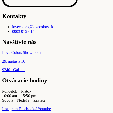
produktu.
Kontakty
lovecolors@lovecolors.sk
0903 915 015
Navštívte nás
Love Colors Showroom
29. augusta 16
92401 Galanta
Otváracie hodiny
Pondelok – Piatok
10:00 am – 15:50 pm
Sobota – Nedeľa – Zavreté
Instagram
Facebook-f
Youtube