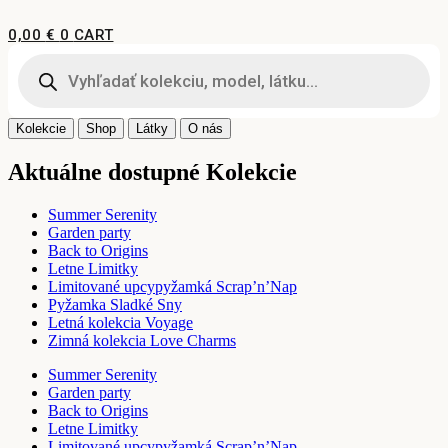
Preskočiť
na
0,00
€
0
CART
obsah
Products
search
Kolekcie
Shop
Látky
O nás
Aktuálne dostupné Kolekcie
Summer Serenity
Garden party
Back to Origins
Letne Limitky
Limitované upcypyžamká Scrap’n’Nap
Pyžamka Sladké Sny
Letná kolekcia Voyage
Zimná kolekcia Love Charms
Summer Serenity
Garden party
Back to Origins
Letne Limitky
Limitované upcypyžamká Scrap’n’Nap