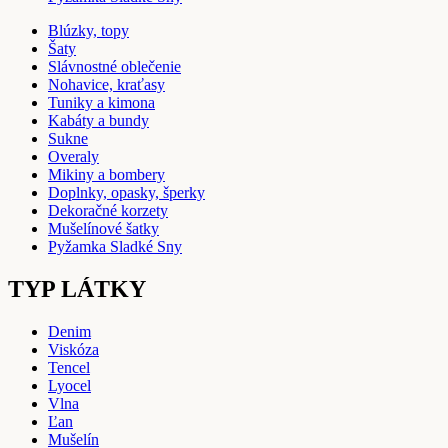
Blúzky, topy
Šaty
Slávnostné oblečenie
Nohavice, kraťasy
Tuniky a kimona
Kabáty a bundy
Sukne
Overaly
Mikiny a bombery
Doplnky, opasky, šperky
Dekoračné korzety
Mušelínové šatky
Pyžamka Sladké Sny
TYP LÁTKY
Denim
Viskóza
Tencel
Lyocel
Vlna
Ľan
Mušelín