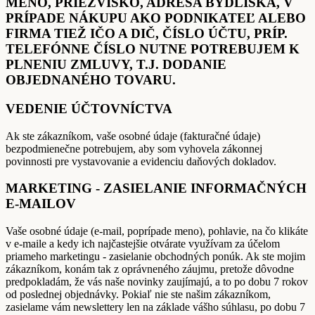
MENO, PRIEZVISKO, ADRESA BYDLISKA, V
PRÍPADE NÁKUPU AKO PODNIKATEĽ ALEBO
FIRMA TIEŽ IČO A DIČ, ČÍSLO ÚČTU, PRÍP.
TELEFÓNNE ČÍSLO NUTNE POTREBUJEM K
PLNENIU ZMLUVY, T.J. DODANIE
OBJEDNANÉHO TOVARU.
VEDENIE ÚČTOVNÍCTVA
Ak ste zákazníkom, vaše osobné údaje (fakturačné údaje)
bezpodmienečne potrebujem, aby som vyhovela zákonnej
povinnosti pre vystavovanie a evidenciu daňových dokladov.
MARKETING - ZASIELANIE INFORMAČNÝCH
E-MAILOV
Vaše osobné údaje (e-mail, poprípade meno), pohlavie, na čo klikáte
v e-maile a kedy ich najčastejšie otvárate využívam za účelom
priameho marketingu - zasielanie obchodných ponúk. Ak ste mojim
zákazníkom, konám tak z oprávneného záujmu, pretože dôvodne
predpokladám, že vás naše novinky zaujímajú, a to po dobu 7 rokov
od poslednej objednávky. Pokiaľ nie ste našim zákazníkom,
zasielame vám newslettery len na základe vášho súhlasu, po dobu 7