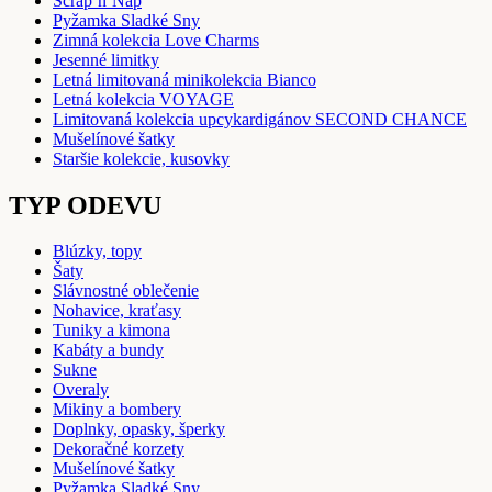
Scrap’n’Nap
Pyžamka Sladké Sny
Zimná kolekcia Love Charms
Jesenné limitky
Letná limitovaná minikolekcia Bianco
Letná kolekcia VOYAGE
Limitovaná kolekcia upcykardigánov SECOND CHANCE
Mušelínové šatky
Staršie kolekcie, kusovky
TYP ODEVU
Blúzky, topy
Šaty
Slávnostné oblečenie
Nohavice, kraťasy
Tuniky a kimona
Kabáty a bundy
Sukne
Overaly
Mikiny a bombery
Doplnky, opasky, šperky
Dekoračné korzety
Mušelínové šatky
Pyžamka Sladké Sny