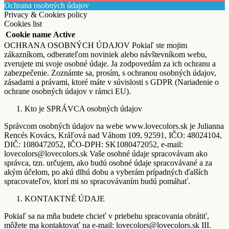
Ochrana osobných údajov
Privacy & Cookies policy
Cookies list
Cookie name
Active
OCHRANA OSOBNÝCH ÚDAJOV Pokiaľ ste mojim
zákazníkom, odberateľom noviniek alebo návštevníkom webu,
zverujete mi svoje osobné údaje. Ja zodpovedám za ich ochranu a
zabezpečenie. Zoznámte sa, prosím, s ochranou osobných údajov,
zásadami a právami, ktoré máte v súvislosti s GDPR (Nariadenie o
ochrane osobných údajov v rámci EU).
Kto je SPRÁVCA osobných údajov
Správcom osobných údajov na webe www.lovecolors.sk je Julianna
Rencés Kovács, Kráľová nad Váhom 109, 92591, IČO: 48024104,
DIČ: 1080472052, IČO-DPH: SK1080472052, e-mail:
lovecolors@lovecolors.sk Vaše osobné údaje spracovávam ako
správca, tzn. určujem, ako budú osobné údaje spracovávané a za
akým účelom, po akú dlhú dobu a vyberám prípadných ďalších
spracovateľov, ktorí mi so spracovávaním budú pomáhať.
KONTAKTNÉ ÚDAJE
Pokiaľ sa na mňa budete chcieť v priebehu spracovania obrátiť,
môžete ma kontaktovať na e-mail: lovecolors@lovecolors.sk III.