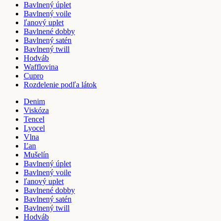
Bavlnený úplet
Bavlnený voile
ľanový uplet
Bavlnené dobby
Bavlnený satén
Bavlnený twill
Hodváb
Wafflovina
Cupro
Rozdelenie podľa látok
Denim
Viskóza
Tencel
Lyocel
Vlna
Ľan
Mušelín
Bavlnený úplet
Bavlnený voile
ľanový uplet
Bavlnené dobby
Bavlnený satén
Bavlnený twill
Hodváb