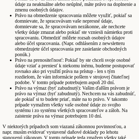
údaje za neaktuálne alebo neúplné, máte právo na doplnenie a
zmenu osobných údajov.
Právo na obmedzenie spracovania môžete využiť, pokiaľ sa
domnievate, že spracovávam vaše nepresné údaje,
domnievate sa, že spracovávam nezákonne, ale nechcete
všetky údaje zmazat alebo pokiaľ ste vzniesli námietku proti
spracovaniu. Obmedziť môžete rozsah osobných údajov
alebo účel spracovania. (Napr. odhlásením z newsletteru
obmedzujete účel spracovania pre zasielanie obchodných
ponúk.)
Právo na prenositeľnosť: Pokiaľ by ste chceli svoje osobné
údaje vziať a preniesť k niekomu inému, budeme postupovať
rovnako ako pri využití práva na prístup - len s tým
rozdielom, že vám informácie pošlem v strojovej čitateľnej
podobe. V tomto prípade potrebujem aspoň 20 dní.
Právo na výmaz (byť zabudnutý): Vašim ďalším právom je
právo na výmaz (byť zabudnutý). Nechcem na vás zabudnúť,
ale pokiaľ si to budete priať, máte na to právo. V takomto
prípade vymažem všetky vaše osobné údaje zo svojho
systému i zo systému všetkých spracovateľov a záloh. Na
zaistenie práva na výmaz potrebujem 10 dní.
V niektorých prípadoch som viazaná zákonnou povinnosťou, a
napr. musím evidovať vystavené daňové doklady po lehotu
stanovenú zákonom. V tomto prípade teda zmažem všetky také