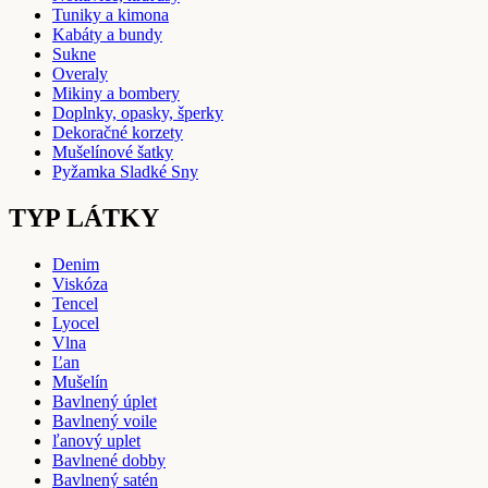
Tuniky a kimona
Kabáty a bundy
Sukne
Overaly
Mikiny a bombery
Doplnky, opasky, šperky
Dekoračné korzety
Mušelínové šatky
Pyžamka Sladké Sny
TYP LÁTKY
Denim
Viskóza
Tencel
Lyocel
Vlna
Ľan
Mušelín
Bavlnený úplet
Bavlnený voile
ľanový uplet
Bavlnené dobby
Bavlnený satén