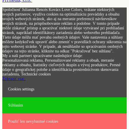
FITmedia, s.r.o.
Spoločnosť Julianna Rencés Kovács Love Colors, vrátane niektorých
svojich partnerov, využíva cookies na optimalizáciu prevádzky a obsahu
svojich webových stránok, ako aj na meranie preferencií návštevníkov
svojich stránok, na prispôsobovanie reklám a podobne. V tomto prípade
môže získavať prístup a spracúvať niektoré údaje vytvárané pri prehliadaní
stránok, napríklad identifikátory zariadenia alebo webového prehliadača.
Tieto údaje môžu mať povahu osobných údajov. Vaše nastavenia a súhlasy
môžete kedykoľvek upraviť alebo zmeniť v pravidlách ochrany súkromia na
tejto webovej stránke. V prípade, ak nesúhlasíte so spracúvaním osobných
údajov na tejto stránke, kliknite na odkaz "Pokračovať bez súhlasu".
My a naši partneri spracúvame nasledujúce údaje:
Personalizovaná reklama, Personalizované reklamy a obsah, meranie
reklamy a obsahu, štatistiky cieľových skupín a vývoj produktov, Presné
údaje o geografickej polohe a identifikácia prostredníctvom skenovania
zariadenia, Technické cookies
Zobraziť viac.
Cookies settings
Súhlasím
Použiť len nevyhnutné cookies