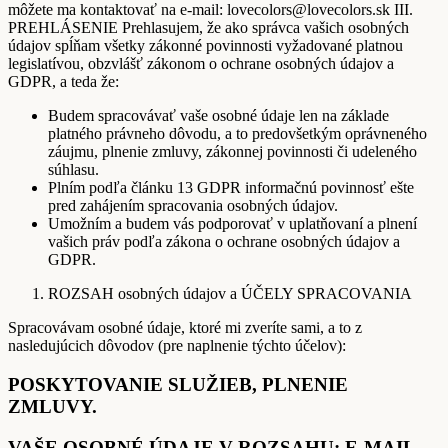
môžete ma kontaktovať na e-mail: lovecolors@lovecolors.sk III.
PREHLÁSENIE Prehlasujem, že ako správca vašich osobných
údajov spĺňam všetky zákonné povinnosti vyžadované platnou
legislatívou, obzvlášť zákonom o ochrane osobných údajov a
GDPR, a teda že:
Budem spracovávať vaše osobné údaje len na základe
platného právneho dôvodu, a to predovšetkým oprávneného
záujmu, plnenie zmluvy, zákonnej povinnosti či udeleného
súhlasu.
Plním podľa článku 13 GDPR informačnú povinnosť ešte
pred zahájením spracovania osobných údajov.
Umožním a budem vás podporovať v uplatňovaní a plnení
vašich práv podľa zákona o ochrane osobných údajov a
GDPR.
ROZSAH osobných údajov a ÚČELY SPRACOVANIA
Spracovávam osobné údaje, ktoré mi zveríte sami, a to z
nasledujúcich dôvodov (pre naplnenie týchto účelov):
POSKYTOVANIE SLUŽIEB, PLNENIE
ZMLUVY.
VAŠE OSOBNÉ ÚDAJE V ROZSAHU: E-MAIL,