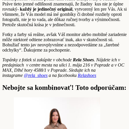
Práve tieto jemné odlišnosti znamenajú, že žiadny kus nie je úplne
rovnaký-
každý je jedinečný originál
, vytvorený len pre Vás. Ak si
všimnete, že Vás model má iné gombíky či drobné rozdiely oproti
fotografii, nie je to vada, ale dôkaz ručnej tvorby a výnimočnosti.
Pretože skutočná krása je v jedinečnosti.
Fotky a farby sú reálne, avšak Váš monitor alebo mobilné zariadenie
môže niektoré odtiene zobrazovať inak, ako v skutočnosti sú.
Bohužiaľ tento jav neovplyvníme a nezodpovedáme za „farebné
odchylky“. Ďakujeme za pochopenie.
Topánky z fotiek si zakúpite v obchode
Rela Shoes
. Nájdete ich v
predajniach v centre mesta na ulici 1. mája 216 v Poprade a v OC
MAX, Dlhé hory 4588/1 v Poprade. Sledujte ich na
instagrame
@rela_shoes
a na facebooku
Relashoes
Nebojte sa kombinovať! Toto odporúčam: