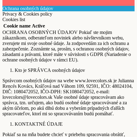
Ochrana osobných údajov
Privacy & Cookies policy
Cookies list
Cookie name
Active
OCHRANA OSOBNÝCH ÚDAJOV Pokiaľ ste mojim
zákazníkom, odberateľom noviniek alebo návštevníkom webu,
zverujete mi svoje osobné údaje. Ja zodpovedám za ich ochranu a
zabezpečenie. Zoznámte sa, prosím, s ochranou osobných údajov,
zásadami a právami, ktoré máte v súvislosti s GDPR (Nariadenie o
ochrane osobných údajov v rámci EU).
Kto je SPRÁVCA osobných údajov
Správcom osobných údajov na webe www.lovecolors.sk je Julianna
Rencés Kovács, Kráľová nad Váhom 109, 92591, IČO: 48024104,
DIČ: 1080472052, IČO-DPH: SK1080472052, e-mail:
lovecolors@lovecolors.sk Vaše osobné údaje spracovávam ako
správca, tzn. určujem, ako budú osobné údaje spracovávané a za
akým účelom, po akú dlhú dobu a vyberám prípadných ďalších
spracovateľov, ktorí mi so spracovávaním budú pomáhať.
KONTAKTNÉ ÚDAJE
Pokiaľ sa na mňa budete chcieť v priebehu spracovania obrátiť,