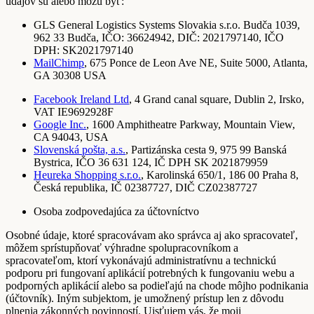
údajov sú alebo môžu byť:
GLS General Logistics Systems Slovakia s.r.o. Budča 1039,
962 33 Budča, IČO: 36624942, DIČ: 2021797140, IČO
DPH: SK2021797140
MailChimp
, 675 Ponce de Leon Ave NE, Suite 5000, Atlanta,
GA 30308 USA
Facebook Ireland Ltd
, 4 Grand canal square, Dublin 2, Irsko,
VAT IE9692928F
Google Inc.
, 1600 Amphitheatre Parkway, Mountain View,
CA 94043, USA
Slovenská pošta, a.s.
, Partizánska cesta 9, 975 99 Banská
Bystrica, IČO 36 631 124, IČ DPH SK 2021879959
Heureka Shopping s.r.o.
, Karolinská 650/1, 186 00 Praha 8,
Česká republika, IČ 02387727, DIČ CZ02387727
Osoba zodpovedajúca za účtovníctvo
Osobné údaje, ktoré spracovávam ako správca aj ako spracovateľ,
môžem sprístupňovať výhradne spolupracovníkom a
spracovateľom, ktorí vykonávajú administratívnu a technickú
podporu pri fungovaní aplikácií potrebných k fungovaniu webu a
podporných aplikácií alebo sa podieľajú na chode môjho podnikania
(účtovník). Iným subjektom, je umožnený prístup len z dôvodu
plnenia zákonných povinností. Uisťujem vás, že moji