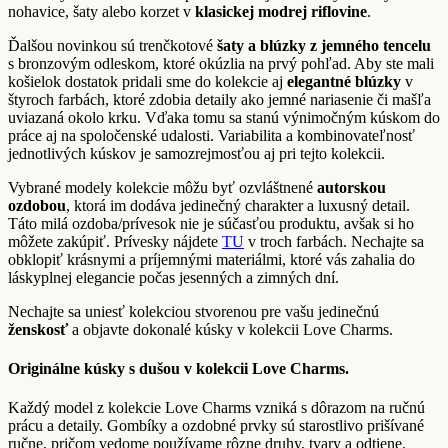
nohavice, šaty alebo korzet v
klasickej modrej riflovine
.
Ďalšou novinkou sú trenčkotové
šaty a blúzky z jemného tencelu
s bronzovým odleskom, ktoré okúzlia na prvý pohľad. Aby ste mali
košielok dostatok pridali sme do kolekcie aj
elegantné blúzky
v
štyroch farbách, ktoré zdobia detaily ako jemné nariasenie či mašľa
uviazaná okolo krku. Vďaka tomu sa stanú výnimočným kúskom do
práce aj na spoločenské udalosti. Variabilita a kombinovateľnosť
jednotlivých kúskov je samozrejmosťou aj pri tejto kolekcii.
Vybrané modely kolekcie môžu byť ozvláštnené
autorskou
ozdobou
, ktorá im dodáva jedinečný charakter a luxusný detail.
Táto milá ozdoba/prívesok nie je súčasťou produktu, avšak si ho
môžete zakúpiť. Prívesky nájdete
TU
v troch farbách. Nechajte sa
obklopiť krásnymi a príjemnými materiálmi, ktoré vás zahalia do
láskyplnej elegancie počas jesenných a zimných dní.
Nechajte sa uniesť kolekciou stvorenou pre vašu jedinečnú
ženskosť
a objavte dokonalé kúsky v kolekcii Love Charms.
Originálne kúsky s dušou v kolekcii Love Charms.
Každý model z kolekcie Love Charms vzniká s dôrazom na ručnú
prácu a detaily. Gombíky a ozdobné prvky sú starostlivo prišívané
ručne, pričom vedome používame rôzne druhy, tvary a odtiene.