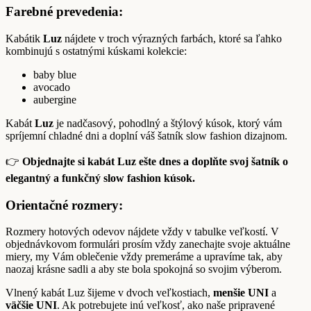
Farebné prevedenia:
Kabátik
Luz
nájdete v troch výrazných farbách, ktoré sa ľahko
kombinujú s ostatnými kúskami kolekcie:
baby blue
avocado
aubergine
Kabát
Luz
je nadčasový, pohodlný a štýlový kúsok, ktorý vám
spríjemní chladné dni a doplní váš šatník slow fashion dizajnom.
👉
Objednajte si kabát Luz ešte dnes a doplňte svoj šatník o
elegantný a funkčný slow fashion kúsok.
Orientačné rozmery:
Rozmery hotových odevov nájdete vždy v tabulke veľkostí. V
objednávkovom formulári prosím vždy zanechajte svoje aktuálne
miery, my Vám oblečenie vždy premeráme a upravíme tak, aby
naozaj krásne sadli a aby ste bola spokojná so svojim výberom.
Vlnený kabát Luz šijeme v dvoch veľkostiach,
menšie UNI
a
väčšie UNI
. Ak potrebujete inú veľkosť, ako naše pripravené