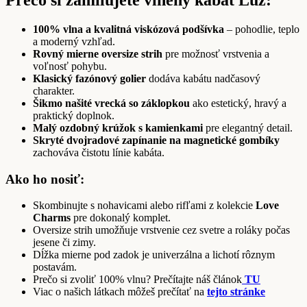
Prečo si zamilujete vlnený kabát Luz:
100% vlna a kvalitná viskózová podšívka
– pohodlie, teplo
a moderný vzhľad.
Rovný mierne oversize strih
pre možnosť vrstvenia a
voľnosť pohybu.
Klasický fazónový golier
dodáva kabátu nadčasový
charakter.
Šikmo našité vrecká so záklopkou
ako estetický, hravý a
praktický doplnok.
Malý ozdobný krúžok s kamienkami
pre elegantný detail.
Skryté dvojradové zapínanie na magnetické gombíky
zachováva čistotu línie kabáta.
Ako ho nosiť:
Skombinujte s nohavicami alebo rifľami z kolekcie
Love
Charms
pre dokonalý komplet.
Oversize strih umožňuje vrstvenie cez svetre a roláky počas
jesene či zimy.
Dĺžka mierne pod zadok je univerzálna a lichotí rôznym
postavám.
Prečo si zvoliť 100% vlnu? Prečítajte náš článok
TU
Viac o našich látkach môžeš prečítať na
tejto stránke