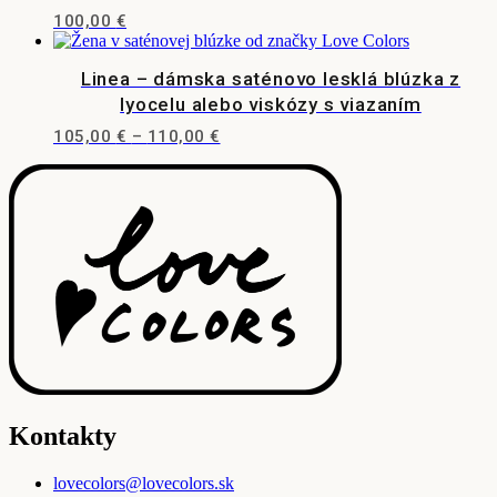
Tento
100,00
€
produkt
má
Linea – dámska saténovo lesklá blúzka z
viacero
variantov.
lyocelu alebo viskózy s viazaním
Možnosti
Price
Tento
105,00
€
–
110,00
€
si
range:
produkt
môžete
105,00 €
má
vybrať
through
viacero
na
110,00 €
variantov.
stránke
Možnosti
produktu.
si
môžete
vybrať
na
stránke
produktu.
Kontakty
lovecolors@lovecolors.sk