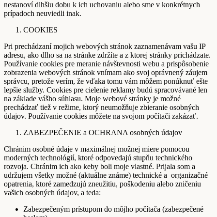
nestanoví dlhšiu dobu k ich uchovaniu alebo sme v konkrétnych
prípadoch neuviedli inak.
COOKIES
Pri prechádzaní mojich webových stránok zaznamenávam vašu IP
adresu, ako dlho sa na stránke zdržíte a z ktorej stránky prichádzate.
Používanie cookies pre meranie návštevnosti webu a prispôsobenie
zobrazenia webových stránok vnímam ako svoj oprávnený záujem
správcu, pretože verím, že vďaka tomu vám môžem ponúknuť ešte
lepšie služby. Cookies pre cielenie reklamy budú spracovávané len
na základe vášho súhlasu. Moje webové stránky je možné
prechádzať tiež v režime, ktorý neumožňuje zbieranie osobných
údajov. Používanie cookies môžete na svojom počítači zakázať.
ZABEZPEČENIE a OCHRANA osobných údajov
Chránim osobné údaje v maximálnej možnej miere pomocou
moderných technológií, ktoré odpovedajú stupňu technického
rozvoja. Chránim ich ako keby boli moje vlastné. Prijala som a
udržujem všetky možné (aktuálne známe) technické a organizačné
opatrenia, ktoré zamedzujú zneužitiu, poškodeniu alebo zničeniu
vašich osobných údajov, a teda:
Zabezpečeným prístupom do môjho počítača (zabezpečené