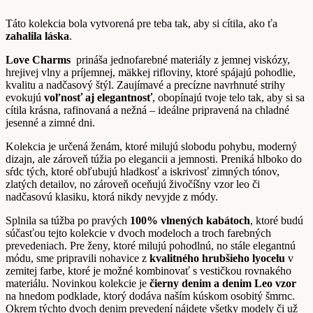
Táto kolekcia bola vytvorená pre teba tak, aby si cítila, ako ťa
zahalila láska
.
Love Charms
prináša jednofarebné materiály z jemnej viskózy,
hrejivej vlny a príjemnej, mäkkej rifloviny, ktoré spájajú pohodlie,
kvalitu a nadčasový štýl. Zaujímavé a precízne navrhnuté strihy
evokujú
voľnosť aj elegantnosť
, obopínajú tvoje telo tak, aby si sa
cítila krásna, rafinovaná a nežná – ideálne pripravená na chladné
jesenné a zimné dni.
Kolekcia je určená ženám, ktoré milujú slobodu pohybu, moderný
dizajn, ale zároveň túžia po elegancii a jemnosti. Preniká hlboko do
sŕdc tých, ktoré obľubujú hladkosť a iskrivosť zimných tónov,
zlatých detailov, no zároveň oceňujú živočíšny vzor leo či
nadčasovú klasiku, ktorá nikdy nevyjde z módy.
Splnila sa túžba po pravých
100% vlnených kabátoch
, ktoré budú
súčasťou tejto kolekcie v dvoch modeloch a troch farebných
prevedeniach. Pre ženy, ktoré milujú pohodlnú, no stále elegantnú
módu, sme pripravili nohavice z
kvalitného hrubšieho lyocelu
v
zemitej farbe, ktoré je možné kombinovať s vestičkou rovnakého
materiálu. Novinkou kolekcie je
čierny denim a denim Leo vzor
na hnedom podklade, ktorý dodáva naším kúskom osobitý šmrnc.
Okrem týchto dvoch denim prevedení nájdete všetky modely či už