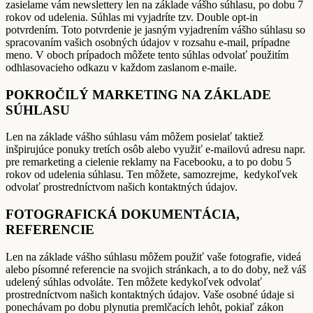
zasielame vám newslettery len na základe vášho súhlasu, po dobu 7
rokov od udelenia. Súhlas mi vyjadríte tzv. Double opt-in
potvrdením. Toto potvrdenie je jasným vyjadrením vášho súhlasu so
spracovaním vašich osobných údajov v rozsahu e-mail, prípadne
meno. V oboch prípadoch môžete tento súhlas odvolať použitím
odhlasovacieho odkazu v každom zaslanom e-maile.
POKROČILÝ MARKETING NA ZÁKLADE
SÚHLASU
Len na základe vášho súhlasu vám môžem posielať taktiež
inšpirujúce ponuky tretích osôb alebo využiť e-mailovú adresu napr.
pre remarketing a cielenie reklamy na Facebooku, a to po dobu 5
rokov od udelenia súhlasu. Ten môžete, samozrejme, kedykoľvek
odvolať prostredníctvom našich kontaktných údajov.
FOTOGRAFICKÁ DOKUMENTÁCIA,
REFERENCIE
Len na základe vášho súhlasu môžem použiť vaše fotografie, videá
alebo písomné referencie na svojich stránkach, a to do doby, než váš
udelený súhlas odvoláte. Ten môžete kedykoľvek odvolať
prostredníctvom našich kontaktných údajov. Vaše osobné údaje si
ponechávam po dobu plynutia premlčacích lehôt, pokiaľ zákon