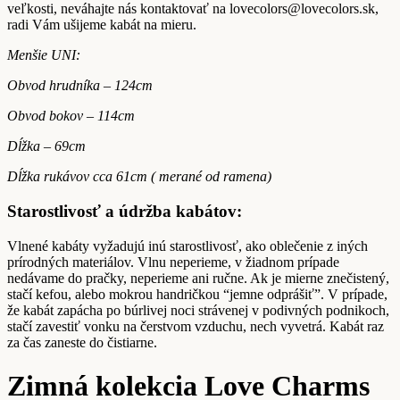
veľkosti, neváhajte nás kontaktovať na lovecolors@lovecolors.sk,
radi Vám ušijeme kabát na mieru.
Menšie UNI:
Obvod hrudníka – 124cm
Obvod bokov – 114cm
Dĺžka – 69cm
Dĺžka rukávov cca 61cm ( merané od ramena)
Starostlivosť a údržba kabátov:
Vlnené kabáty vyžadujú inú starostlivosť, ako oblečenie z iných
prírodných materiálov. Vlnu neperieme, v žiadnom prípade
nedávame do pračky, neperieme ani ručne. Ak je mierne znečistený,
stačí kefou, alebo mokrou handričkou “jemne odprášiť”. V prípade,
že kabát zapácha po búrlivej noci strávenej v podivných podnikoch,
stačí zavestiť vonku na čerstvom vzduchu, nech vyvetrá. Kabát raz
za čas zaneste do čistiarne.
Zimná kolekcia Love Charms