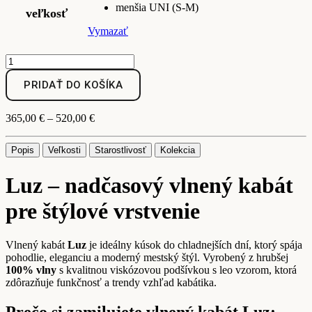
menšia UNI (S-M)
veľkosť
Vymazať
množstvo
Luz
–
PRIDAŤ DO KOŠÍKA
dámsky
oversize
Price
365,00
€
–
520,00
€
vlnený
range:
kabát
365,00 €
s
Popis
Veľkosti
Starostlivosť
Kolekcia
through
fazónovým
520,00 €
golierom
Luz – nadčasový vlnený kabát
pre štýlové vrstvenie
Vlnený kabát
Luz
je ideálny kúsok do chladnejších dní, ktorý spája
pohodlie, eleganciu a moderný mestský štýl. Vyrobený z hrubšej
100% vlny
s kvalitnou viskózovou podšívkou s leo vzorom, ktorá
zdôrazňuje funkčnosť a trendy vzhľad kabátika.