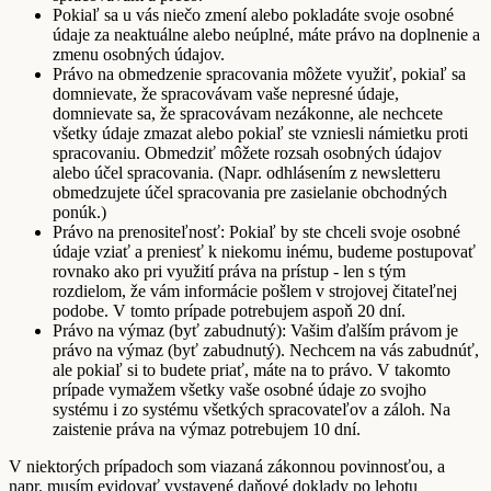
Pokiaľ sa u vás niečo zmení alebo pokladáte svoje osobné
údaje za neaktuálne alebo neúplné, máte právo na doplnenie a
zmenu osobných údajov.
Právo na obmedzenie spracovania môžete využiť, pokiaľ sa
domnievate, že spracovávam vaše nepresné údaje,
domnievate sa, že spracovávam nezákonne, ale nechcete
všetky údaje zmazat alebo pokiaľ ste vzniesli námietku proti
spracovaniu. Obmedziť môžete rozsah osobných údajov
alebo účel spracovania. (Napr. odhlásením z newsletteru
obmedzujete účel spracovania pre zasielanie obchodných
ponúk.)
Právo na prenositeľnosť: Pokiaľ by ste chceli svoje osobné
údaje vziať a preniesť k niekomu inému, budeme postupovať
rovnako ako pri využití práva na prístup - len s tým
rozdielom, že vám informácie pošlem v strojovej čitateľnej
podobe. V tomto prípade potrebujem aspoň 20 dní.
Právo na výmaz (byť zabudnutý): Vašim ďalším právom je
právo na výmaz (byť zabudnutý). Nechcem na vás zabudnúť,
ale pokiaľ si to budete priať, máte na to právo. V takomto
prípade vymažem všetky vaše osobné údaje zo svojho
systému i zo systému všetkých spracovateľov a záloh. Na
zaistenie práva na výmaz potrebujem 10 dní.
V niektorých prípadoch som viazaná zákonnou povinnosťou, a
napr. musím evidovať vystavené daňové doklady po lehotu