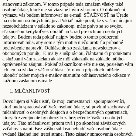
stanovenú zákonom. V tomto prípade teda zmažem všetky také
osobné údaje, ktoré nie sú viazané iným zákonom. O dokončení
výmazu vás budem informovať na e-mail. SŤAŽNOSŤ na Úrade
na ochranu osobných údajov: Pokiaľ máte pocit, že s vašimi údajmi
nezaobchádzam v súlade so zákonom, máte právo sa so svojou
sťažnosťou kedykoľvek obrátiť na Úrad pre ochranu osobných
údajov. Budem rada pokiaľ najprv budete o tomto podozrení
informovať mňa, aby som s tým mohla niečo urobiť a prípadné
pochybenie napraviť. Odhlásenie zo zasielania newsletterov a
obchodných ponúk, E-maily s inšpiráciou, článkami či produktami
a službami vám zasielam ak ste môj zákazník na základe môjho
oprávneného záujmu. Pokiaľ zákazníkom ešte nie ste, posielam vám
ich len na základe vášho súhlasu. V oboch prípadoch môžete
ukončiť odber mojich e-mailov stisnutím odhlasovacieho odkazu v
každom zaslanom e-maile.
MLČANLIVOSŤ
Dovoľujem si Vás uistiť, že moji zamestnanci i spolupracovníci,
ktorí budú spracovávať Vaše osobné údaje, sú povinní zachovávať
mlčanlivosť o osobných údajoch a o bezpečnostných opatreniach,
ktorých zverejnenie by ohrozilo zabezpečenie Vašich osobných
údajov. Táto mlčanlivosť pritom trvá i po skončení záväzkových
vzťahov s nami. Bez vášho súhlasu nebudú vaše osobné údaje
vydané žiadnej inej tretej strane. Tieto zásady spracovania osobných