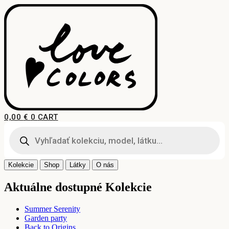
Preskočiť
na
obsah
0,00
€
0
CART
Products
search
Kolekcie
Shop
Látky
O nás
Aktuálne dostupné Kolekcie
Summer Serenity
Garden party
Back to Origins