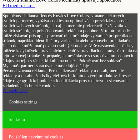
FITmedia, s.r.o.
Spoločnosť Julianna Rencés Kovács Love Colors, vrátane niektorých
svojich partnerov, využíva cookies na optimalizáciu prevádzky a obsahu
svojich webových stránok, ako aj na meranie preferencií návštevníkov
svojich stránok, na prispôsobovanie reklám a podobne. V tomto prípade
môže získavať prístup a spracúvať niektoré údaje vytvárané pri prehliadaní
stránok, napríklad identifikátory zariadenia alebo webového prehliadača.
Tieto údaje môžu mať povahu osobných údajov. Vaše nastavenia a súhlasy
môžete kedykoľvek upraviť alebo zmeniť v pravidlách ochrany súkromia na
tejto webovej stránke. V prípade, ak nesúhlasíte so spracúvaním osobných
údajov na tejto stránke, kliknite na odkaz "Pokračovať bez súhlasu".
My a naši partneri spracúvame nasledujúce údaje:
Personalizovaná reklama, Personalizované reklamy a obsah, meranie
reklamy a obsahu, štatistiky cieľových skupín a vývoj produktov, Presné
údaje o geografickej polohe a identifikácia prostredníctvom skenovania
zariadenia, Technické cookies
Zobraziť viac.
Cookies settings
Súhlasím
Použiť len nevyhnutné cookies