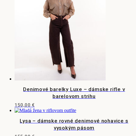
Denimové barelky Luxe – dámske rifle v
barelovom strihu
Tento
150,00
€
produkt
má
Lysa – dámske rovné denimové nohavice s
viacero
variantov.
vysokým pásom
Možnosti