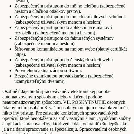
heslom).
Zabezpečeným prístupom do môjho telefónu (zabezpečené
heslom a čítačkou otlačkov prstov).
Zabezpečeným prístupom do mojich e-mailových schránok
(zabezpečené užívateľským menom a heslom).
Zabezpečeným prístupom do aplikácií na e-mailovú
rozosielku (zabezpečené menom a heslom).
Zabezpečeným prístupom do fakturačných systémov
(zabezpečené menom a heslom).
Šifrovanou komunikáciou na mojom webe (platný certifikát
https).
Zabezpečeným prístupom do členských sekcií webu
(zabezpečené užívateľským menom a heslom).
Pravidelnou aktualizáciou softwaru.
Bezpečne uzamknutou prevádzkarňou (zabezpečené
uzamykateľnými dverami).
Osobné údaje budú spracovávané v elektronickej podobe
automatizovaným spôsobom alebo v tlačenej podobe
neautomatizovaným spôsobom. VII. POSKYTNUTIE osobných
údajov tretím osobám K vašim osobným údajom nemá okrem mňa
nikto iný prístup. Pre zaistenie konkrétnych spracovateľských
operácií, ktoré nedokážem zaistiť vlastnými silami, využívam služby
a aplikácie spracovateľov, ktorí vedia dáta ochrániť ešte lepšie ako
ja a na dané spracovanie sa špecializujú. Spracovateľmi osobných