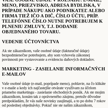
MENO, PRIEZVISKO, ADRESA BYDLISKA, V
PRÍPADE NÁKUPU AKO PODNIKATEĽ ALEBO
FIRMA TIEŽ IČO A DIČ, ČÍSLO ÚČTU, PRÍP.
TELEFÓNNE ČÍSLO NUTNE POTREBUJEM K
PLNENIU ZMLUVY, T.J. DODANIE
OBJEDNANÉHO TOVARU.
VEDENIE ÚČTOVNÍCTVA
Ak ste zákazníkom, vaše osobné údaje (fakturačné údaje)
bezpodmienečne potrebujem, aby som vyhovela zákonnej
povinnosti pre vystavovanie a evidenciu daňových dokladov.
MARKETING - ZASIELANIE INFORMAČNÝCH
E-MAILOV
Vaše osobné údaje (e-mail, poprípade meno), pohlavie, na čo klikáte
v e-maile a kedy ich najčastejšie otvárate využívam za účelom
priameho marketingu - zasielanie obchodných ponúk. Ak ste mojim
zákazníkom, konám tak z oprávneného záujmu, pretože dôvodne
predpokladám, že vás naše novinky zaujímajú, a to po dobu 7 rokov
od poslednej objednávky. Pokiaľ nie ste našim zákazníkom,