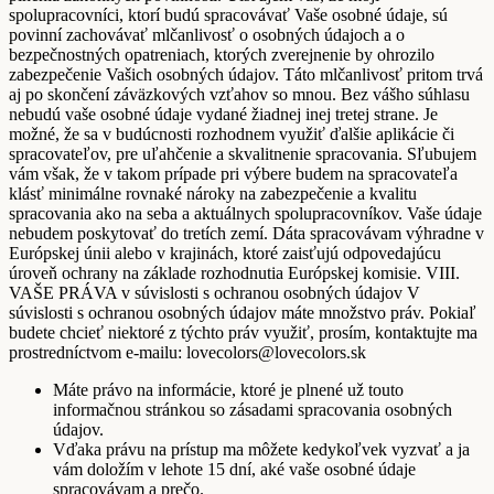
spolupracovníci, ktorí budú spracovávať Vaše osobné údaje, sú
povinní zachovávať mlčanlivosť o osobných údajoch a o
bezpečnostných opatreniach, ktorých zverejnenie by ohrozilo
zabezpečenie Vašich osobných údajov. Táto mlčanlivosť pritom trvá
aj po skončení záväzkových vzťahov so mnou. Bez vášho súhlasu
nebudú vaše osobné údaje vydané žiadnej inej tretej strane. Je
možné, že sa v budúcnosti rozhodnem využiť ďalšie aplikácie či
spracovateľov, pre uľahčenie a skvalitnenie spracovania. Sľubujem
vám však, že v takom prípade pri výbere budem na spracovateľa
klásť minimálne rovnaké nároky na zabezpečenie a kvalitu
spracovania ako na seba a aktuálnych spolupracovníkov. Vaše údaje
nebudem poskytovať do tretích zemí. Dáta spracovávam výhradne v
Európskej únii alebo v krajinách, ktoré zaisťujú odpovedajúcu
úroveň ochrany na základe rozhodnutia Európskej komisie. VIII.
VAŠE PRÁVA v súvislosti s ochranou osobných údajov V
súvislosti s ochranou osobných údajov máte množstvo práv. Pokiaľ
budete chcieť niektoré z týchto práv využiť, prosím, kontaktujte ma
prostredníctvom e-mailu: lovecolors@lovecolors.sk
Máte právo na informácie, ktoré je plnené už touto
informačnou stránkou so zásadami spracovania osobných
údajov.
Vďaka právu na prístup ma môžete kedykoľvek vyzvať a ja
vám doložím v lehote 15 dní, aké vaše osobné údaje
spracovávam a prečo.