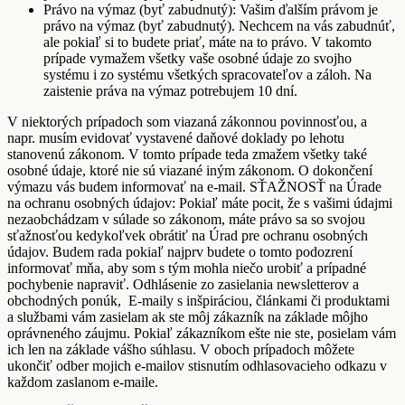
Právo na výmaz (byť zabudnutý): Vašim ďalším právom je
právo na výmaz (byť zabudnutý). Nechcem na vás zabudnúť,
ale pokiaľ si to budete priať, máte na to právo. V takomto
prípade vymažem všetky vaše osobné údaje zo svojho
systému i zo systému všetkých spracovateľov a záloh. Na
zaistenie práva na výmaz potrebujem 10 dní.
V niektorých prípadoch som viazaná zákonnou povinnosťou, a
napr. musím evidovať vystavené daňové doklady po lehotu
stanovenú zákonom. V tomto prípade teda zmažem všetky také
osobné údaje, ktoré nie sú viazané iným zákonom. O dokončení
výmazu vás budem informovať na e-mail. SŤAŽNOSŤ na Úrade
na ochranu osobných údajov: Pokiaľ máte pocit, že s vašimi údajmi
nezaobchádzam v súlade so zákonom, máte právo sa so svojou
sťažnosťou kedykoľvek obrátiť na Úrad pre ochranu osobných
údajov. Budem rada pokiaľ najprv budete o tomto podozrení
informovať mňa, aby som s tým mohla niečo urobiť a prípadné
pochybenie napraviť. Odhlásenie zo zasielania newsletterov a
obchodných ponúk, E-maily s inšpiráciou, článkami či produktami
a službami vám zasielam ak ste môj zákazník na základe môjho
oprávneného záujmu. Pokiaľ zákazníkom ešte nie ste, posielam vám
ich len na základe vášho súhlasu. V oboch prípadoch môžete
ukončiť odber mojich e-mailov stisnutím odhlasovacieho odkazu v
každom zaslanom e-maile.