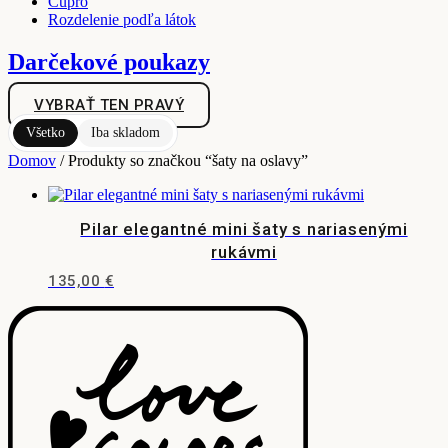
Cupro
Rozdelenie podľa látok
Darčekové poukazy
VYBRAŤ TEN PRAVÝ
Všetko
Iba skladom
Domov
/ Produkty so značkou “šaty na oslavy”
Pilar elegantné mini šaty s nariasenými
rukávmi
135,00
€
Tento
produkt
má
viacero
variantov.
Možnosti
si
môžete
vybrať