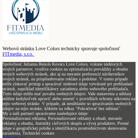
Webovú stránku Love Colors technicky spravuje spoločnosť
FITmedia, s.r.o.
Spoločnosť Julianna Rencés Kovács Love Colors, vrátane niektorých
svojich partnerov, využíva cookies na optimalizáciu prevádzky a obsahu
svojich webových stránok, ako aj na meranie preferencií návštevníkov
svojich stránok, na prispôsobovanie reklám a podobne. V tomto prípade
môže získavať prístup a spracúvať niektoré údaje vytvárané pri prehliadaní
stránok, napríklad identifikátory zariadenia alebo webového prehliadača.
Tieto údaje môžu mať povahu osobných údajov. Vaše nastavenia a súhlasy
môžete kedykoľvek upraviť alebo zmeniť v pravidlách ochrany súkromia na
tejto webovej stránke. V prípade, ak nesúhlasíte so spracúvaním osobných
údajov na tejto stránke, kliknite na odkaz "Pokračovať bez súhlasu".
My a naši partneri spracúvame nasledujúce údaje:
Personalizovaná reklama, Personalizované reklamy a obsah, meranie
reklamy a obsahu, štatistiky cieľových skupín a vývoj produktov, Presné
údaje o geografickej polohe a identifikácia prostredníctvom skenovania
zariadenia, Technické cookies