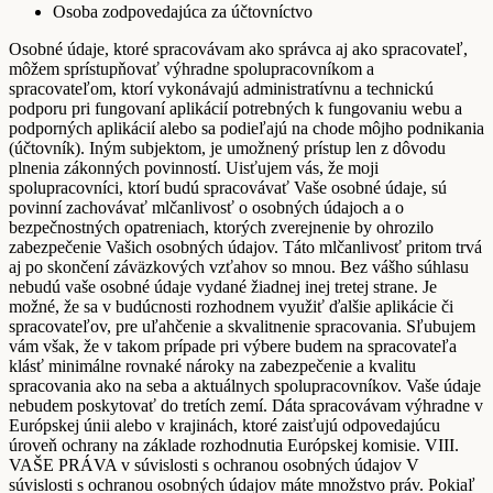
Osoba zodpovedajúca za účtovníctvo
Osobné údaje, ktoré spracovávam ako správca aj ako spracovateľ,
môžem sprístupňovať výhradne spolupracovníkom a
spracovateľom, ktorí vykonávajú administratívnu a technickú
podporu pri fungovaní aplikácií potrebných k fungovaniu webu a
podporných aplikácií alebo sa podieľajú na chode môjho podnikania
(účtovník). Iným subjektom, je umožnený prístup len z dôvodu
plnenia zákonných povinností. Uisťujem vás, že moji
spolupracovníci, ktorí budú spracovávať Vaše osobné údaje, sú
povinní zachovávať mlčanlivosť o osobných údajoch a o
bezpečnostných opatreniach, ktorých zverejnenie by ohrozilo
zabezpečenie Vašich osobných údajov. Táto mlčanlivosť pritom trvá
aj po skončení záväzkových vzťahov so mnou. Bez vášho súhlasu
nebudú vaše osobné údaje vydané žiadnej inej tretej strane. Je
možné, že sa v budúcnosti rozhodnem využiť ďalšie aplikácie či
spracovateľov, pre uľahčenie a skvalitnenie spracovania. Sľubujem
vám však, že v takom prípade pri výbere budem na spracovateľa
klásť minimálne rovnaké nároky na zabezpečenie a kvalitu
spracovania ako na seba a aktuálnych spolupracovníkov. Vaše údaje
nebudem poskytovať do tretích zemí. Dáta spracovávam výhradne v
Európskej únii alebo v krajinách, ktoré zaisťujú odpovedajúcu
úroveň ochrany na základe rozhodnutia Európskej komisie. VIII.
VAŠE PRÁVA v súvislosti s ochranou osobných údajov V
súvislosti s ochranou osobných údajov máte množstvo práv. Pokiaľ