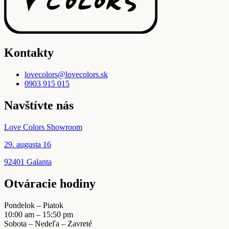
na
stránke
produktu.
Kontakty
lovecolors@lovecolors.sk
0903 915 015
Navštívte nás
Love Colors Showroom
29. augusta 16
92401 Galanta
Otváracie hodiny
Pondelok – Piatok
10:00 am – 15:50 pm
Sobota – Nedeľa – Zavreté