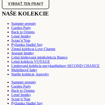
VYBRAŤ TEN PRAVÝ
NAŠE KOLEKCIE
Summer serenity
Garden Party
Back to Origins
Letné limitky
Scrap’n’Nap
Pyžamka Sladké Sny
Zimná kolekcia Love Charms
Jesenné limitky
Letná limitovaná minikolekcia Bianco
Letná kolekcia VOYAGE
Limitovaná kolekcia upcykardigánov SECOND CHANCE
Mušelínové šatky
Staršie kolekcie, kusovky
Summer serenity
Garden Party
Back to Origins
Letné limitky
Scrap’n’Nap
Pyžamka Sladké Sny