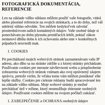
FOTOGRAFICKÁ DOKUMENTÁCIA,
REFERENCIE
Len na základe vášho súhlasu môžem použiť vaše fotografie, videá
alebo písomné referencie na svojich stránkach, a to do doby, než váš
udelený súhlas odvoláte. Ten môžete kedykoľvek odvolať
prostredníctvom našich kontaktných údajov. Vaše osobné údaje si
ponechávam po dobu plynutia premlčacích lehôt, pokiaľ zákon
nestanoví dlhšiu dobu k ich uchovaniu alebo sme v konkrétnych
prípadoch neuviedli inak.
COOKIES
Pri prechádzaní mojich webových stránok zaznamenávam vašu IP
adresu, ako dlho sa na stránke zdržíte a z ktorej stránky prichádzate.
Používanie cookies pre meranie návštevnosti webu a prispôsobenie
zobrazenia webových stránok vnímam ako svoj oprávnený záujem
správcu, pretože verím, že vďaka tomu vám môžem ponúknuť ešte
lepšie služby. Cookies pre cielenie reklamy budú spracovávané len
na základe vášho súhlasu. Moje webové stránky je možné
prechádzať tiež v režime, ktorý neumožňuje zbieranie osobných
údajov. Používanie cookies môžete na svojom počítači zakázať.
ZABEZPEČENIE a OCHRANA osobných údajov