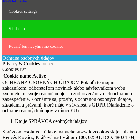
Zobraziť viac.
Cookies settings
Súhlasím
Použiť len nevyhnutné cookies
Ochrana osobných údajov
Privacy & Cookies policy
Cookies list
Cookie name
Active
OCHRANA OSOBNÝCH ÚDAJOV Pokiaľ ste mojim
zákazníkom, odberateľom noviniek alebo návštevníkom webu,
zverujete mi svoje osobné údaje. Ja zodpovedám za ich ochranu a
zabezpečenie. Zoznámte sa, prosím, s ochranou osobných údajov,
zásadami a právami, ktoré máte v súvislosti s GDPR (Nariadenie o
ochrane osobných údajov v rámci EU).
Kto je SPRÁVCA osobných údajov
Správcom osobných údajov na webe www.lovecolors.sk je Julianna
Rencés Kovács, Kráľová nad Váhom 109, 92591, IČO: 48024104,