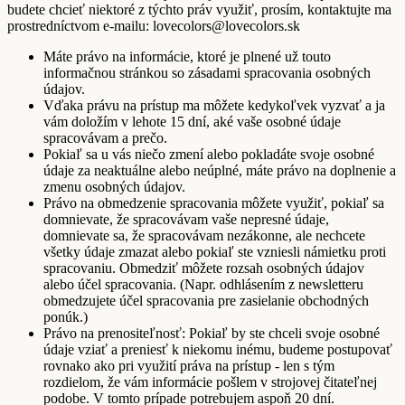
budete chcieť niektoré z týchto práv využiť, prosím, kontaktujte ma
prostredníctvom e-mailu: lovecolors@lovecolors.sk
Máte právo na informácie, ktoré je plnené už touto
informačnou stránkou so zásadami spracovania osobných
údajov.
Vďaka právu na prístup ma môžete kedykoľvek vyzvať a ja
vám doložím v lehote 15 dní, aké vaše osobné údaje
spracovávam a prečo.
Pokiaľ sa u vás niečo zmení alebo pokladáte svoje osobné
údaje za neaktuálne alebo neúplné, máte právo na doplnenie a
zmenu osobných údajov.
Právo na obmedzenie spracovania môžete využiť, pokiaľ sa
domnievate, že spracovávam vaše nepresné údaje,
domnievate sa, že spracovávam nezákonne, ale nechcete
všetky údaje zmazat alebo pokiaľ ste vzniesli námietku proti
spracovaniu. Obmedziť môžete rozsah osobných údajov
alebo účel spracovania. (Napr. odhlásením z newsletteru
obmedzujete účel spracovania pre zasielanie obchodných
ponúk.)
Právo na prenositeľnosť: Pokiaľ by ste chceli svoje osobné
údaje vziať a preniesť k niekomu inému, budeme postupovať
rovnako ako pri využití práva na prístup - len s tým
rozdielom, že vám informácie pošlem v strojovej čitateľnej
podobe. V tomto prípade potrebujem aspoň 20 dní.