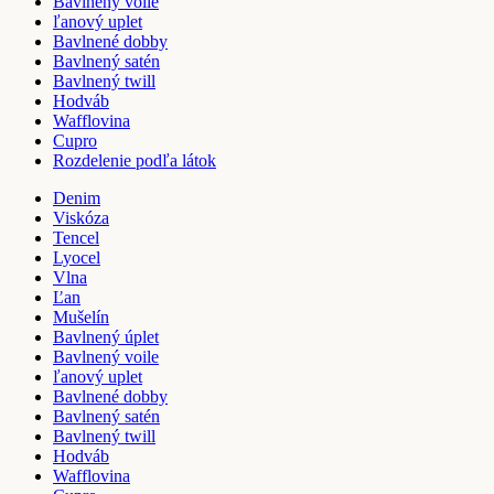
Bavlnený voile
ľanový uplet
Bavlnené dobby
Bavlnený satén
Bavlnený twill
Hodváb
Wafflovina
Cupro
Rozdelenie podľa látok
Denim
Viskóza
Tencel
Lyocel
Vlna
Ľan
Mušelín
Bavlnený úplet
Bavlnený voile
ľanový uplet
Bavlnené dobby
Bavlnený satén
Bavlnený twill
Hodváb
Wafflovina