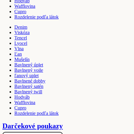
Hodváb
Wafflovina
Cupro
Rozdelenie podľa látok
Denim
Viskóza
Tencel
Lyocel
Vlna
Ľan
Mušelín
Bavlnený úplet
Bavlnený voile
ľanový uplet
Bavlnené dobby
Bavlnený satén
Bavlnený twill
Hodváb
Wafflovina
Cupro
Rozdelenie podľa látok
Darčekové poukazy