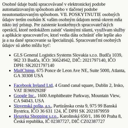
Osobné údaje budú spracovávané v elektronickej podobe
automatizovaným spôsobom alebo v tlačenej podobe
neautomatizovaným spôsobom. VII. POSKYTNUTIE osobných
údajov tretím osobám K vašim osobným údajom nemá okrem mňa
nikto iný prístup. Pre zaistenie konkrétnych spracovateľských
operácií, ktoré nedokážem zaistiť vlastnými silami, využívam služby
a aplikácie spracovateľov, ktorí vedia dáta ochrániť ešte lepšie ako
ja a na dané spracovanie sa špecializujú. Spracovateľmi osobných
údajov sú alebo môžu byť:
GLS General Logistics Systems Slovakia s.r.o. Budča 1039,
962 33 Budča, IČO: 36624942, DIČ: 2021797140, IČO
DPH: SK2021797140
MailChimp
, 675 Ponce de Leon Ave NE, Suite 5000, Atlanta,
GA 30308 USA
Facebook Ireland Ltd
, 4 Grand canal square, Dublin 2, Irsko,
VAT IE9692928F
Google Inc.
, 1600 Amphitheatre Parkway, Mountain View,
CA 94043, USA
Slovenská pošta, a.s.
, Partizánska cesta 9, 975 99 Banská
Bystrica, IČO 36 631 124, IČ DPH SK 2021879959
Heureka Shopping s.r.o.
, Karolinská 650/1, 186 00 Praha 8,
Česká republika, IČ 02387727, DIČ CZ02387727