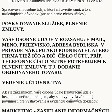
ROZSAH osobných údajov a ÚČELY SPRACOVANIA
Spracovávam osobné údaje, ktoré mi zveríte sami, a to z
nasledujúcich dôvodov (pre naplnenie týchto účelov):
POSKYTOVANIE SLUŽIEB, PLNENIE
ZMLUVY.
VAŠE OSOBNÉ ÚDAJE V ROZSAHU: E-MAIL,
MENO, PRIEZVISKO, ADRESA BYDLISKA, V
PRÍPADE NÁKUPU AKO PODNIKATEĽ ALEBO
FIRMA TIEŽ IČO A DIČ, ČÍSLO ÚČTU, PRÍP.
TELEFÓNNE ČÍSLO NUTNE POTREBUJEM K
PLNENIU ZMLUVY, T.J. DODANIE
OBJEDNANÉHO TOVARU.
VEDENIE ÚČTOVNÍCTVA
Ak ste zákazníkom, vaše osobné údaje (fakturačné údaje)
bezpodmienečne potrebujem, aby som vyhovela zákonnej
povinnosti pre vystavovanie a evidenciu daňových dokladov.
MARKETING - ZASIELANIE INFORMAČNÝCH