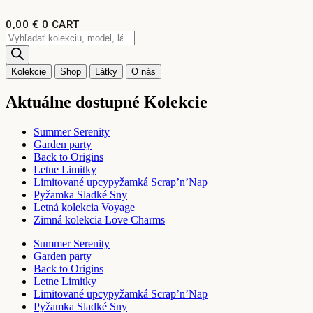
Preskočiť
na
0,00
€
0
CART
obsah
Products
search
Kolekcie
Shop
Látky
O nás
Aktuálne dostupné Kolekcie
Summer Serenity
Garden party
Back to Origins
Letne Limitky
Limitované upcypyžamká Scrap’n’Nap
Pyžamka Sladké Sny
Letná kolekcia Voyage
Zimná kolekcia Love Charms
Summer Serenity
Garden party
Back to Origins
Letne Limitky
Limitované upcypyžamká Scrap’n’Nap
Pyžamka Sladké Sny