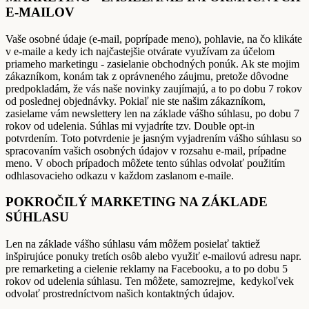
E-MAILOV
Vaše osobné údaje (e-mail, poprípade meno), pohlavie, na čo klikáte
v e-maile a kedy ich najčastejšie otvárate využívam za účelom
priameho marketingu - zasielanie obchodných ponúk. Ak ste mojim
zákazníkom, konám tak z oprávneného záujmu, pretože dôvodne
predpokladám, že vás naše novinky zaujímajú, a to po dobu 7 rokov
od poslednej objednávky. Pokiaľ nie ste našim zákazníkom,
zasielame vám newslettery len na základe vášho súhlasu, po dobu 7
rokov od udelenia. Súhlas mi vyjadríte tzv. Double opt-in
potvrdením. Toto potvrdenie je jasným vyjadrením vášho súhlasu so
spracovaním vašich osobných údajov v rozsahu e-mail, prípadne
meno. V oboch prípadoch môžete tento súhlas odvolať použitím
odhlasovacieho odkazu v každom zaslanom e-maile.
POKROČILÝ MARKETING NA ZÁKLADE
SÚHLASU
Len na základe vášho súhlasu vám môžem posielať taktiež
inšpirujúce ponuky tretích osôb alebo využiť e-mailovú adresu napr.
pre remarketing a cielenie reklamy na Facebooku, a to po dobu 5
rokov od udelenia súhlasu. Ten môžete, samozrejme, kedykoľvek
odvolať prostredníctvom našich kontaktných údajov.