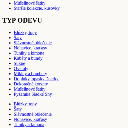
Mušelínové šatky
Staršie kolekcie, kusovky
TYP ODEVU
Blúzky, topy
Šaty
Slávnostné oblečenie
Nohavice, kraťasy
Tuniky a kimona
Kabáty a bundy
Sukne
Overaly
Mikiny a bombery
Doplnky, opasky, šperky
Dekoračné korzety
Mušelínové šatky
Pyžamka Sladké Sny
Blúzky, topy
Šaty
Slávnostné oblečenie
Nohavice, kraťasy
Tuniky a kimona