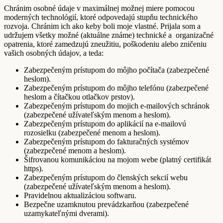
Chránim osobné údaje v maximálnej možnej miere pomocou
moderných technológií, ktoré odpovedajú stupňu technického
rozvoja. Chránim ich ako keby boli moje vlastné. Prijala som a
udržujem všetky možné (aktuálne známe) technické a organizačné
opatrenia, ktoré zamedzujú zneužitiu, poškodeniu alebo zničeniu
vašich osobných údajov, a teda:
Zabezpečeným prístupom do môjho počítača (zabezpečené
heslom).
Zabezpečeným prístupom do môjho telefónu (zabezpečené
heslom a čítačkou otlačkov prstov).
Zabezpečeným prístupom do mojich e-mailových schránok
(zabezpečené užívateľským menom a heslom).
Zabezpečeným prístupom do aplikácií na e-mailovú
rozosielku (zabezpečené menom a heslom).
Zabezpečeným prístupom do fakturačných systémov
(zabezpečené menom a heslom).
Šifrovanou komunikáciou na mojom webe (platný certifikát
https).
Zabezpečeným prístupom do členských sekcií webu
(zabezpečené užívateľským menom a heslom).
Pravidelnou aktualizáciou softwaru.
Bezpečne uzamknutou prevádzkarňou (zabezpečené
uzamykateľnými dverami).