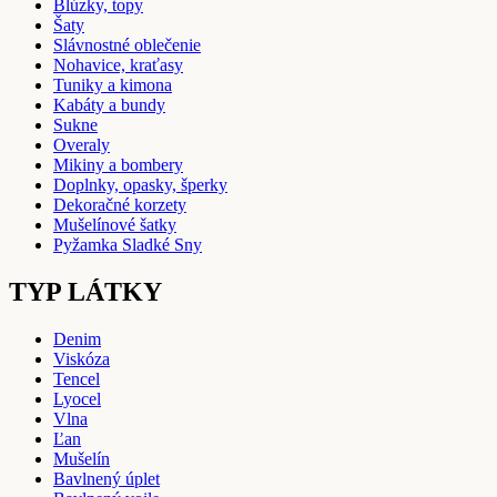
Blúzky, topy
Šaty
Slávnostné oblečenie
Nohavice, kraťasy
Tuniky a kimona
Kabáty a bundy
Sukne
Overaly
Mikiny a bombery
Doplnky, opasky, šperky
Dekoračné korzety
Mušelínové šatky
Pyžamka Sladké Sny
TYP LÁTKY
Denim
Viskóza
Tencel
Lyocel
Vlna
Ľan
Mušelín
Bavlnený úplet