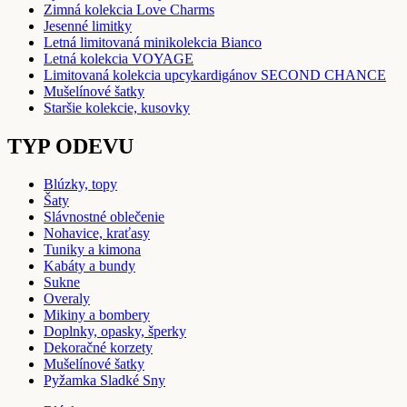
Zimná kolekcia Love Charms
Jesenné limitky
Letná limitovaná minikolekcia Bianco
Letná kolekcia VOYAGE
Limitovaná kolekcia upcykardigánov SECOND CHANCE
Mušelínové šatky
Staršie kolekcie, kusovky
TYP ODEVU
Blúzky, topy
Šaty
Slávnostné oblečenie
Nohavice, kraťasy
Tuniky a kimona
Kabáty a bundy
Sukne
Overaly
Mikiny a bombery
Doplnky, opasky, šperky
Dekoračné korzety
Mušelínové šatky
Pyžamka Sladké Sny