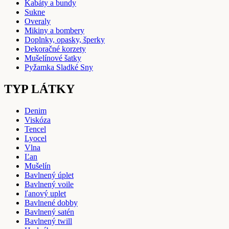
Kabáty a bundy
Sukne
Overaly
Mikiny a bombery
Doplnky, opasky, šperky
Dekoračné korzety
Mušelínové šatky
Pyžamka Sladké Sny
TYP LÁTKY
Denim
Viskóza
Tencel
Lyocel
Vlna
Ľan
Mušelín
Bavlnený úplet
Bavlnený voile
ľanový uplet
Bavlnené dobby
Bavlnený satén
Bavlnený twill