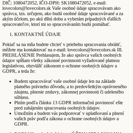
DIČ: 1080472052, IČO-DPH: SK1080472052, e-mail:
lovecolors@lovecolors.sk Vaše osobné údaje spracovávam ako
správca, tzn. určujem, ako budú osobné údaje spracovávané a za
akým účelom, po akú dlhú dobu a vyberám prípadných ďalších
spracovateľov, ktorí mi so spracovávaním budú pomáhať.
KONTAKTNÉ ÚDAJE
Pokiaľ sa na mňa budete chcieť v priebehu spracovania obrátiť,
môžete ma kontaktovať na e-mail: lovecolors@lovecolors.sk III.
PREHLÁSENIE Prehlasujem, že ako správca vašich osobných
údajov spĺňam všetky zákonné povinnosti vyžadované platnou
legislatívou, obzvlášť zákonom o ochrane osobných údajov a
GDPR, a teda že:
Budem spracovávať vaše osobné údaje len na základe
platného právneho dôvodu, a to predovšetkým oprávneného
záujmu, plnenie zmluvy, zákonnej povinnosti či udeleného
súhlasu.
Plním podľa článku 13 GDPR informačnú povinnosť ešte
pred zahájením spracovania osobných údajov.
Umožním a budem vás podporovať v uplatňovaní a plnení
vašich práv podľa zákona o ochrane osobných údajov a
GDPR.