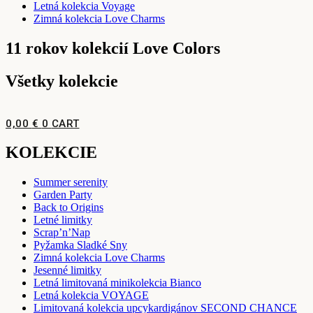
Letná kolekcia Voyage
Zimná kolekcia Love Charms
11 rokov kolekcií Love Colors
Všetky kolekcie
0,00
€
0
CART
KOLEKCIE
Summer serenity
Garden Party
Back to Origins
Letné limitky
Scrap’n’Nap
Pyžamka Sladké Sny
Zimná kolekcia Love Charms
Jesenné limitky
Letná limitovaná minikolekcia Bianco
Letná kolekcia VOYAGE
Limitovaná kolekcia upcykardigánov SECOND CHANCE