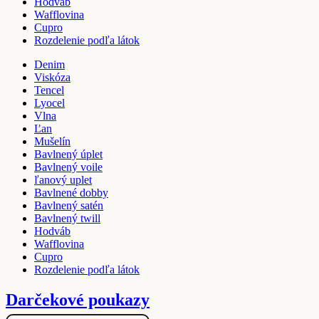
Hodváb
Wafflovina
Cupro
Rozdelenie podľa látok
Denim
Viskóza
Tencel
Lyocel
Vlna
Ľan
Mušelín
Bavlnený úplet
Bavlnený voile
ľanový uplet
Bavlnené dobby
Bavlnený satén
Bavlnený twill
Hodváb
Wafflovina
Cupro
Rozdelenie podľa látok
Darčekové poukazy