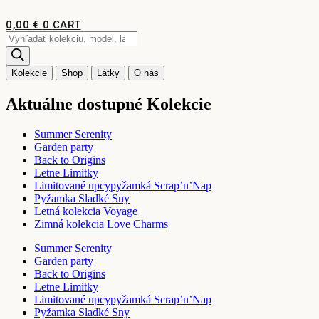
Preskočiť
na
0,00
€
0
CART
obsah
Products
search
Kolekcie
Shop
Látky
O nás
Aktuálne dostupné Kolekcie
Summer Serenity
Garden party
Back to Origins
Letne Limitky
Limitované upcypyžamká Scrap’n’Nap
Pyžamka Sladké Sny
Letná kolekcia Voyage
Zimná kolekcia Love Charms
Summer Serenity
Garden party
Back to Origins
Letne Limitky
Limitované upcypyžamká Scrap’n’Nap
Pyžamka Sladké Sny