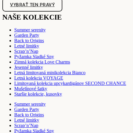
VYBRAŤ TEN PRAVÝ
NAŠE KOLEKCIE
Summer serenity
Garden Party
Back to Origins
Letné limitky
Scrap’n’Nap
Pyžamka Sladké Sny
Zimná kolekcia Love Charms
Jesenné limitky
Letná limitovaná minikolekcia Bianco
Letná kolekcia VOYAGE
Limitovaná kolekcia upcykardigánov SECOND CHANCE
Mušelínové šatky
Staršie kolekcie, kusovky
Summer serenity
Garden Party
Back to Origins
Letné limitky
Scrap’n’Nap
Pyžamka Sladké Sny