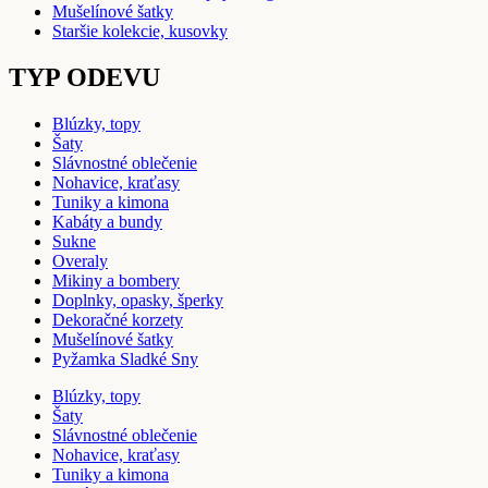
Mušelínové šatky
Staršie kolekcie, kusovky
TYP ODEVU
Blúzky, topy
Šaty
Slávnostné oblečenie
Nohavice, kraťasy
Tuniky a kimona
Kabáty a bundy
Sukne
Overaly
Mikiny a bombery
Doplnky, opasky, šperky
Dekoračné korzety
Mušelínové šatky
Pyžamka Sladké Sny
Blúzky, topy
Šaty
Slávnostné oblečenie
Nohavice, kraťasy
Tuniky a kimona