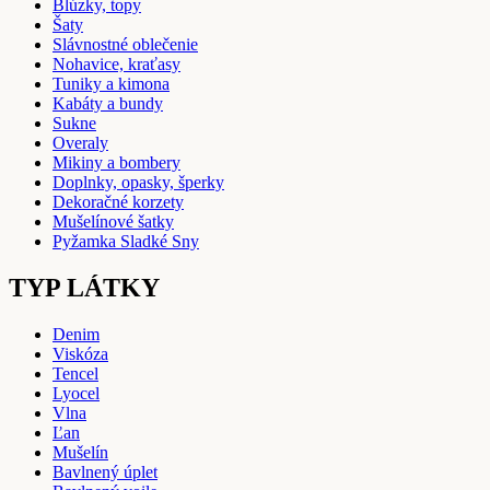
Blúzky, topy
Šaty
Slávnostné oblečenie
Nohavice, kraťasy
Tuniky a kimona
Kabáty a bundy
Sukne
Overaly
Mikiny a bombery
Doplnky, opasky, šperky
Dekoračné korzety
Mušelínové šatky
Pyžamka Sladké Sny
TYP LÁTKY
Denim
Viskóza
Tencel
Lyocel
Vlna
Ľan
Mušelín
Bavlnený úplet