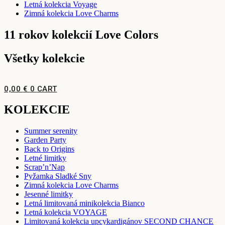
Letná kolekcia Voyage
Zimná kolekcia Love Charms
11 rokov kolekcií Love Colors
Všetky kolekcie
0,00
€
0
CART
KOLEKCIE
Summer serenity
Garden Party
Back to Origins
Letné limitky
Scrap’n’Nap
Pyžamka Sladké Sny
Zimná kolekcia Love Charms
Jesenné limitky
Letná limitovaná minikolekcia Bianco
Letná kolekcia VOYAGE
Limitovaná kolekcia upcykardigánov SECOND CHANCE