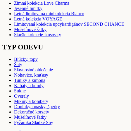
Zimná kolekcia Love Charms
Jesenné limitky
Letná limitovaná minikolekcia Bianco
Letná kolekcia VOYAGE
Limitovaná kolekcia upcykardigánov SECOND CHANCE
Mušelínové šatky
Staršie kolekcie, kusovky
TYP ODEVU
Blúzky, topy
Šaty
Slávnostné oblečenie
Nohavice, kraťasy
Tuniky a kimona
Kabáty a bundy
Sukne
Overaly
Mikiny a bombery
Doplnky, opasky, šperky
Dekoračné korzety
Mušelínové šatky
Pyžamka Sladké Sny