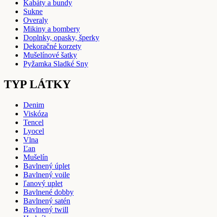
Kabáty a bundy
Sukne
Overaly
Mikiny a bombery
Doplnky, opasky, šperky
Dekoračné korzety
Mušelínové šatky
Pyžamka Sladké Sny
TYP LÁTKY
Denim
Viskóza
Tencel
Lyocel
Vlna
Ľan
Mušelín
Bavlnený úplet
Bavlnený voile
ľanový uplet
Bavlnené dobby
Bavlnený satén
Bavlnený twill