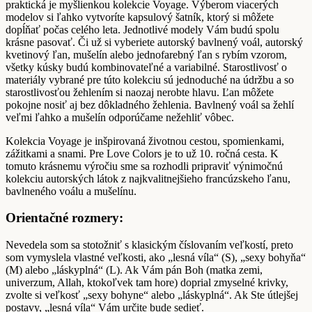
praktická je myšlienkou kolekcie Voyage. Výberom viacerých
modelov si ľahko vytvoríte kapsulový šatník, ktorý si môžete
dopĺňať počas celého leta. Jednotlivé modely Vám budú spolu
krásne pasovať. Či už si vyberiete autorský bavlnený voál, autorský
kvetinový ľan, mušelín alebo jednofarebný ľan s rybím vzorom,
všetky kúsky budú kombinovateľné a variabilné. Starostlivosť o
materiály vybrané pre túto kolekciu sú jednoduché na údržbu a so
starostlivosťou žehlením si naozaj nerobte hlavu. Ľan môžete
pokojne nosiť aj bez dôkladného žehlenia. Bavlnený voál sa žehlí
veľmi ľahko a mušelín odporúčame nežehliť vôbec.
Kolekcia Voyage je inšpirovaná životnou cestou, spomienkami,
zážitkami a snami. Pre Love Colors je to už 10. ročná cesta. K
tomuto krásnemu výročiu sme sa rozhodli pripraviť výnimočnú
kolekciu autorských látok z najkvalitnejšieho francúzskeho ľanu,
bavlneného voálu a mušelínu.
Orientačné rozmery:
Nevedela som sa stotožniť s klasickým číslovaním veľkostí, preto
som vymyslela vlastné veľkosti, ako „lesná víla“ (S), „sexy bohyňa“
(M) alebo „láskyplná“ (L). Ak Vám pán Boh (matka zemi,
univerzum, Allah, ktokoľvek tam hore) doprial zmyselné krivky,
zvolte si veľkosť „sexy bohyne“ alebo „láskyplná“. Ak Ste útlejšej
postavy, „lesná víla“ Vám určite bude sedieť.