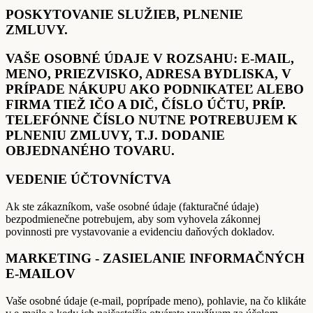
POSKYTOVANIE SLUŽIEB, PLNENIE
ZMLUVY.
VAŠE OSOBNÉ ÚDAJE V ROZSAHU: E-MAIL,
MENO, PRIEZVISKO, ADRESA BYDLISKA, V
PRÍPADE NÁKUPU AKO PODNIKATEĽ ALEBO
FIRMA TIEŽ IČO A DIČ, ČÍSLO ÚČTU, PRÍP.
TELEFÓNNE ČÍSLO NUTNE POTREBUJEM K
PLNENIU ZMLUVY, T.J. DODANIE
OBJEDNANÉHO TOVARU.
VEDENIE ÚČTOVNÍCTVA
Ak ste zákazníkom, vaše osobné údaje (fakturačné údaje)
bezpodmienečne potrebujem, aby som vyhovela zákonnej
povinnosti pre vystavovanie a evidenciu daňových dokladov.
MARKETING - ZASIELANIE INFORMAČNÝCH
E-MAILOV
Vaše osobné údaje (e-mail, poprípade meno), pohlavie, na čo klikáte