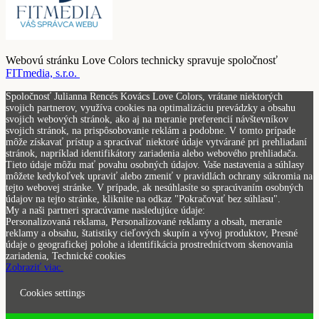
Webovú stránku Love Colors technicky spravuje spoločnosť
FITmedia, s.r.o.
Spoločnosť Julianna Rencés Kovács Love Colors, vrátane niektorých
svojich partnerov, využíva cookies na optimalizáciu prevádzky a obsahu
svojich webových stránok, ako aj na meranie preferencií návštevníkov
svojich stránok, na prispôsobovanie reklám a podobne. V tomto prípade
môže získavať prístup a spracúvať niektoré údaje vytvárané pri prehliadaní
stránok, napríklad identifikátory zariadenia alebo webového prehliadača.
Tieto údaje môžu mať povahu osobných údajov. Vaše nastavenia a súhlasy
môžete kedykoľvek upraviť alebo zmeniť v pravidlách ochrany súkromia na
tejto webovej stránke. V prípade, ak nesúhlasíte so spracúvaním osobných
údajov na tejto stránke, kliknite na odkaz "Pokračovať bez súhlasu".
My a naši partneri spracúvame nasledujúce údaje:
Personalizovaná reklama, Personalizované reklamy a obsah, meranie
reklamy a obsahu, štatistiky cieľových skupín a vývoj produktov, Presné
údaje o geografickej polohe a identifikácia prostredníctvom skenovania
zariadenia, Technické cookies
Zobraziť viac.
Cookies settings