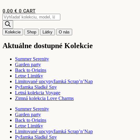
Preskočiť
na
0,00
€
0
CART
obsah
Products
search
Kolekcie
Shop
Látky
O nás
Aktuálne dostupné Kolekcie
Summer Serenity
Garden party
Back to Origins
Letne Limitky
Limitované upcypyžamká Scrap’n’Nap
Pyžamka Sladké Sny
Letná kolekcia Voyage
Zimná kolekcia Love Charms
Summer Serenity
Garden party
Back to Origins
Letne Limitky
Limitované upcypyžamká Scrap’n’Nap
Pyžamka Sladké Sny