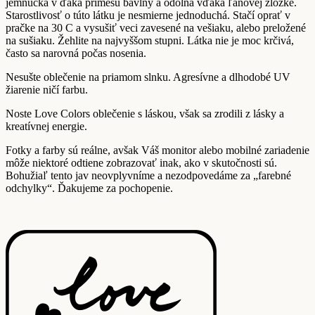
jemnučká v ďaka prímesu bavlny a odolná vďaka ľanovej zložke.
Starostlivosť o túto látku je nesmierne jednoduchá. Stačí oprať v
pračke na 30 C a vysušiť veci zavesené na vešiaku, alebo preložené
na sušiaku. Žehlite na najvyššom stupni. Látka nie je moc krčivá,
často sa narovná počas nosenia.
Nesušte oblečenie na priamom slnku. Agresívne a dlhodobé UV
žiarenie ničí farbu.
Noste Love Colors oblečenie s láskou, však sa zrodili z lásky a
kreatívnej energie.
Fotky a farby sú reálne, avšak Váš monitor alebo mobilné zariadenie
môže niektoré odtiene zobrazovať inak, ako v skutočnosti sú.
Bohužiaľ tento jav neovplyvníme a nezodpovedáme za „farebné
odchylky“. Ďakujeme za pochopenie.