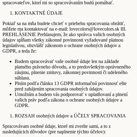
spracovateľov, ktorí mi so spracovávaním budú pomáhať.
KONTAKTNÉ ÚDAJE
Pokiaľ sa na mňa budete chcieť v priebehu spracovania obrátiť,
môžete ma kontaktovať na e-mail: lovecolors@lovecolors.sk III.
PREHLÁSENIE Prehlasujem, že ako správca vašich osobných
údajov spĺňam všetky zákonné povinnosti vyžadované platnou
legislatívou, obzvlášť zákonom o ochrane osobných údajov a
GDPR, a teda že:
Budem spracovávať vaše osobné údaje len na základe
platného právneho dôvodu, a to predovšetkým oprávneného
záujmu, plnenie zmluvy, zákonnej povinnosti či udeleného
súhlasu.
Plním podľa článku 13 GDPR informačnú povinnosť ešte
pred zahájením spracovania osobných údajov.
Umožním a budem vás podporovať v uplatňovaní a plnení
vašich práv podľa zákona o ochrane osobných údajov a
GDPR.
ROZSAH osobných údajov a ÚČELY SPRACOVANIA
Spracovávam osobné údaje, ktoré mi zveríte sami, a to z
nasledujúcich dôvodov (pre naplnenie týchto účelov):