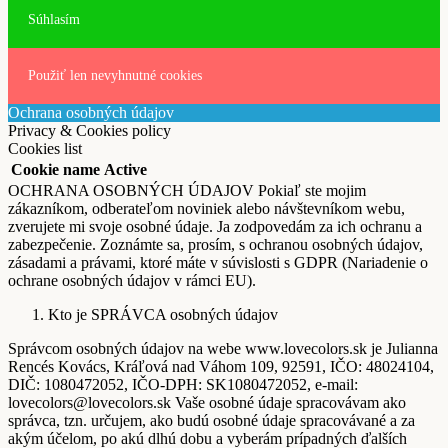
Súhlasím
Použiť len nevyhnutné cookies
Ochrana osobných údajov
Privacy & Cookies policy
Cookies list
Cookie name
Active
OCHRANA OSOBNÝCH ÚDAJOV Pokiaľ ste mojim
zákazníkom, odberateľom noviniek alebo návštevníkom webu,
zverujete mi svoje osobné údaje. Ja zodpovedám za ich ochranu a
zabezpečenie. Zoznámte sa, prosím, s ochranou osobných údajov,
zásadami a právami, ktoré máte v súvislosti s GDPR (Nariadenie o
ochrane osobných údajov v rámci EU).
Kto je SPRÁVCA osobných údajov
Správcom osobných údajov na webe www.lovecolors.sk je Julianna
Rencés Kovács, Kráľová nad Váhom 109, 92591, IČO: 48024104,
DIČ: 1080472052, IČO-DPH: SK1080472052, e-mail:
lovecolors@lovecolors.sk Vaše osobné údaje spracovávam ako
správca, tzn. určujem, ako budú osobné údaje spracovávané a za
akým účelom, po akú dlhú dobu a vyberám prípadných ďalších