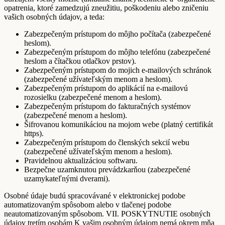
opatrenia, ktoré zamedzujú zneužitiu, poškodeniu alebo zničeniu
vašich osobných údajov, a teda:
Zabezpečeným prístupom do môjho počítača (zabezpečené
heslom).
Zabezpečeným prístupom do môjho telefónu (zabezpečené
heslom a čítačkou otlačkov prstov).
Zabezpečeným prístupom do mojich e-mailových schránok
(zabezpečené užívateľským menom a heslom).
Zabezpečeným prístupom do aplikácií na e-mailovú
rozosielku (zabezpečené menom a heslom).
Zabezpečeným prístupom do fakturačných systémov
(zabezpečené menom a heslom).
Šifrovanou komunikáciou na mojom webe (platný certifikát
https).
Zabezpečeným prístupom do členských sekcií webu
(zabezpečené užívateľským menom a heslom).
Pravidelnou aktualizáciou softwaru.
Bezpečne uzamknutou prevádzkarňou (zabezpečené
uzamykateľnými dverami).
Osobné údaje budú spracovávané v elektronickej podobe
automatizovaným spôsobom alebo v tlačenej podobe
neautomatizovaným spôsobom. VII. POSKYTNUTIE osobných
údajov tretím osobám K vašim osobným údajom nemá okrem mňa