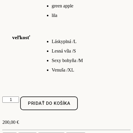
green apple
lila
veľkosť
Láskyplná /L
Lesná víla /S
Sexy bohyňa /M
Venuša /XL
množstvo
PRIDAŤ DO KOŠÍKA
Ľanové
šaty
Jaseline
200,00
€