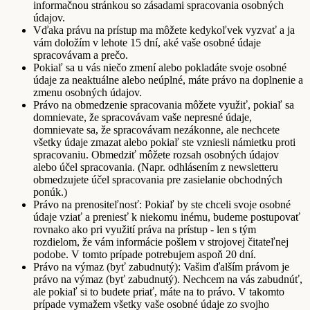
informačnou stránkou so zásadami spracovania osobných
údajov.
Vďaka právu na prístup ma môžete kedykoľvek vyzvať a ja
vám doložím v lehote 15 dní, aké vaše osobné údaje
spracovávam a prečo.
Pokiaľ sa u vás niečo zmení alebo pokladáte svoje osobné
údaje za neaktuálne alebo neúplné, máte právo na doplnenie a
zmenu osobných údajov.
Právo na obmedzenie spracovania môžete využiť, pokiaľ sa
domnievate, že spracovávam vaše nepresné údaje,
domnievate sa, že spracovávam nezákonne, ale nechcete
všetky údaje zmazat alebo pokiaľ ste vzniesli námietku proti
spracovaniu. Obmedziť môžete rozsah osobných údajov
alebo účel spracovania. (Napr. odhlásením z newsletteru
obmedzujete účel spracovania pre zasielanie obchodných
ponúk.)
Právo na prenositeľnosť: Pokiaľ by ste chceli svoje osobné
údaje vziať a preniesť k niekomu inému, budeme postupovať
rovnako ako pri využití práva na prístup - len s tým
rozdielom, že vám informácie pošlem v strojovej čitateľnej
podobe. V tomto prípade potrebujem aspoň 20 dní.
Právo na výmaz (byť zabudnutý): Vašim ďalším právom je
právo na výmaz (byť zabudnutý). Nechcem na vás zabudnúť,
ale pokiaľ si to budete priať, máte na to právo. V takomto
prípade vymažem všetky vaše osobné údaje zo svojho