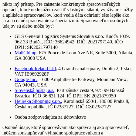
nikto iný prístup. Pre zaistenie konkrétnych spracovateľských
operácií, ktoré nedokážem zaistiť vlastnými silami, využívam služby
a aplikácie spracovateľov, ktorí vedia dáta ochrániť ešte lepšie ako
ja a na dané spracovanie sa špecializujú. Spracovateľmi osobných
údajov sú alebo môžu byť:
GLS General Logistics Systems Slovakia s.r.o. Budča 1039,
962 33 Budča, IČO: 36624942, DIČ: 2021797140, IČO
DPH: SK2021797140
MailChimp
, 675 Ponce de Leon Ave NE, Suite 5000, Atlanta,
GA 30308 USA
Facebook Ireland Ltd
, 4 Grand canal square, Dublin 2, Irsko,
VAT IE9692928F
Google Inc.
, 1600 Amphitheatre Parkway, Mountain View,
CA 94043, USA
Slovenská pošta, a.s.
, Partizánska cesta 9, 975 99 Banská
Bystrica, IČO 36 631 124, IČ DPH SK 2021879959
Heureka Shopping s.r.o.
, Karolinská 650/1, 186 00 Praha 8,
Česká republika, IČ 02387727, DIČ CZ02387727
Osoba zodpovedajúca za účtovníctvo
Osobné údaje, ktoré spracovávam ako správca aj ako spracovateľ,
môžem sprístupňovať výhradne spolupracovníkom a