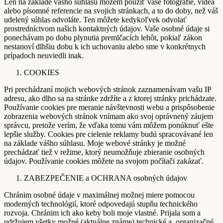
Len na základe vášho súhlasu môžem použiť vaše fotografie, videá
alebo písomné referencie na svojich stránkach, a to do doby, než váš
udelený súhlas odvoláte. Ten môžete kedykoľvek odvolať
prostredníctvom našich kontaktných údajov. Vaše osobné údaje si
ponechávam po dobu plynutia premlčacích lehôt, pokiaľ zákon
nestanoví dlhšiu dobu k ich uchovaniu alebo sme v konkrétnych
prípadoch neuviedli inak.
COOKIES
Pri prechádzaní mojich webových stránok zaznamenávam vašu IP
adresu, ako dlho sa na stránke zdržíte a z ktorej stránky prichádzate.
Používanie cookies pre meranie návštevnosti webu a prispôsobenie
zobrazenia webových stránok vnímam ako svoj oprávnený záujem
správcu, pretože verím, že vďaka tomu vám môžem ponúknuť ešte
lepšie služby. Cookies pre cielenie reklamy budú spracovávané len
na základe vášho súhlasu. Moje webové stránky je možné
prechádzať tiež v režime, ktorý neumožňuje zbieranie osobných
údajov. Používanie cookies môžete na svojom počítači zakázať.
ZABEZPEČENIE a OCHRANA osobných údajov
Chránim osobné údaje v maximálnej možnej miere pomocou
moderných technológií, ktoré odpovedajú stupňu technického
rozvoja. Chránim ich ako keby boli moje vlastné. Prijala som a
udržujem všetky možné (aktuálne známe) technické a organizačné