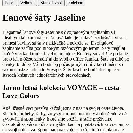
Popis
Veľkosti
Starostlivosť
Kolekcia
Ľanové šaty Jaseline
Elegantné ľanové šaty Jeseline s dvojradovým zapínaním sú
ideálnym kúskom na jar. Ľanová látka je padavá, vzdušná a vďaka
prímesi bavlny, sú šaty mäkkučké a nekrčia sa. Dvojradové
zapínanie začína pod hlbokým fazónovým golierom. Šaty majú aj
bočné vrecka, ktoré tak veľmi milujete. Rukávy sú v dĺžke po lakte,
preto ich môžete zaradiť aj do svojho office šatníka. Šaty sú dlhé po
členky, budú sa Vám hodiť aj počas jarných dní v kombinácii so
sakom Josie z kolekcie Voyage. Šaty Jaseline budú dostupné v
štyroch krásnych jednofarebných prevedeniach.
Jarno-letná kolekcia VOYAGE – cesta
Love Colors
Aké úžasné veci prežíva každá jedna z nás na svojej ceste života.
Situácie, príbehy, farby, zmysly, drobné predmety a oblečenie v nás
vyvoválajú spomienky, ktoré sme prežili
a stále prežívame.
Častokrát zatváram oči a v myšlienkach a predstavách sa vraciam sa
do svojho detstva. Spomínam na svoju starkú, ktorá ma ako malé