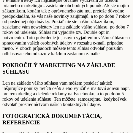
v e-maile a kedy ich najčastejšie otvárate využívam za účelom
priameho marketingu - zasielanie obchodných ponúk. Ak ste mojim
zákazníkom, konám tak z oprávneného záujmu, pretože dôvodne
predpokladám, že vás naše novinky zaujímajú, a to po dobu 7 rokov
od poslednej objednávky. Pokiaľ nie ste našim zákazníkom,
zasielame vám newslettery len na základe vášho súhlasu, po dobu 7
rokov od udelenia. Súhlas mi vyjadríte tzv. Double opt-in
potvrdením. Toto potvrdenie je jasným vyjadrením vášho súhlasu so
spracovaním vašich osobných údajov v rozsahu e-mail, prípadne
meno. V oboch prípadoch môžete tento súhlas odvolať použitím
odhlasovacieho odkazu v každom zaslanom e-maile.
POKROČILÝ MARKETING NA ZÁKLADE
SÚHLASU
Len na základe vášho súhlasu vám môžem posielať taktiež
inšpirujúce ponuky tretích osôb alebo využiť e-mailovú adresu napr.
pre remarketing a cielenie reklamy na Facebooku, a to po dobu 5
rokov od udelenia súhlasu. Ten môžete, samozrejme, kedykoľvek
odvolať prostredníctvom našich kontaktných údajov.
FOTOGRAFICKÁ DOKUMENTÁCIA,
REFERENCIE