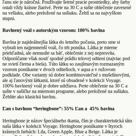
ľanu nie je náročná. Používajte šetrné pracie prostriedky, aby farby
ostali vždy krásne žiarivé. Perte na 30 C a sušte oblečenie zavesené
na vešiaku, alebo preložené na sušiaku. Žehlí sa na najvyššom
stupni.
Bavlnený voál s autorským vzorom: 100% bavlna
Bavlna je najideálnejšia látka do letného počasia, preto sme si
vybrali ten najjemnenší voál, čo trh ponúka. Látka je mierne
priehľadná, ale nemusíte sa báť, oblečenie z nej nepresvíta.
Odporúčame však nosiť spodné prádlo telovej odtieni (najviac pod
ne svietí čierna a biela). Túto látku so zaujímavým rozmazaným
vzorom ponúkame v dvoch odtieňoch, v aqua a v ružovom
podklade. Obe varianty sú dobre kombinovateľné s mušelínovými,
ale aj ľanovými látkami, ktoré sú obsadené v kolekcii Voyage.
100% bavlnený voál je dobre udržiava. Perte oblečenie na 30 C a
sušte v sušičke na miernom programe, alebo preložené na sušiaku.
Žehlite ako klasickú bavlnu.
Ľan s bavlnou “heringbone”: 55% Ľan a 45% bavlna
Heringbone je názov špeciálneho tkania, čím je charakteristická táto
naša látka v kolekcii Voyage. Heringbone ponúkame v štyroch
krásnych farbách: Lila, Green Apple, Blue a Beige. Látka je