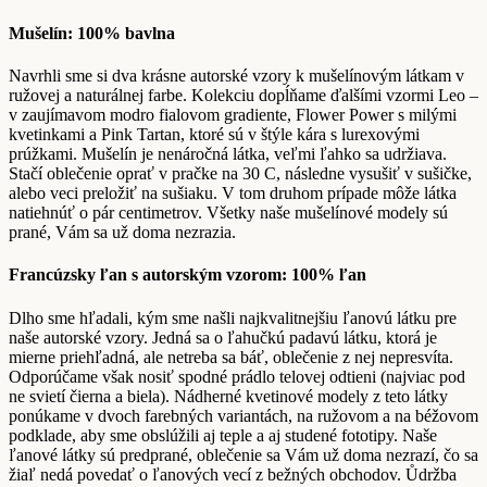
Mušelín: 100% bavlna
Navrhli sme si dva krásne autorské vzory k mušelínovým látkam v
ružovej a naturálnej farbe. Kolekciu dopĺňame ďalšími vzormi Leo –
v zaujímavom modro fialovom gradiente, Flower Power s milými
kvetinkami a Pink Tartan, ktoré sú v štýle kára s lurexovými
prúžkami. Mušelín je nenáročná látka, veľmi ľahko sa udržiava.
Stačí oblečenie oprať v pračke na 30 C, následne vysušiť v sušičke,
alebo veci preložiť na sušiaku. V tom druhom prípade môže látka
natiehnúť o pár centimetrov. Všetky naše mušelínové modely sú
prané, Vám sa už doma nezrazia.
Francúzsky ľan s autorským vzorom: 100% ľan
Dlho sme hľadali, kým sme našli najkvalitnejšiu ľanovú látku pre
naše autorské vzory. Jedná sa o ľahučkú padavú látku, ktorá je
mierne priehľadná, ale netreba sa báť, oblečenie z nej nepresvíta.
Odporúčame však nosiť spodné prádlo telovej odtieni (najviac pod
ne svietí čierna a biela). Nádherné kvetinové modely z teto látky
ponúkame v dvoch farebných variantách, na ružovom a na béžovom
podklade, aby sme obslúžili aj teple a aj studené fototipy. Naše
ľanové látky sú predprané, oblečenie sa Vám už doma nezrazí, čo sa
žiaľ nedá povedať o ľanových vecí z bežných obchodov. Ůdržba