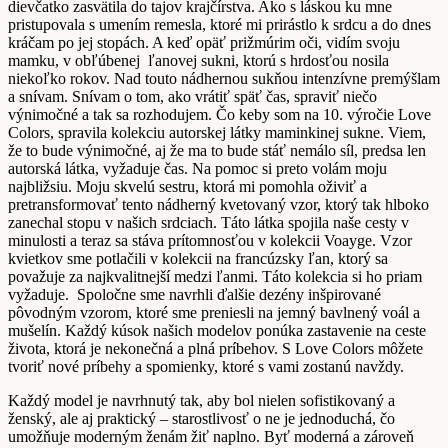
dievčatko zasvätila do tajov krajčírstva. Ako s láskou ku mne
pristupovala s umením remesla, ktoré mi prirástlo k srdcu a do dnes
kráčam po jej stopách. A keď opäť prižmúrim oči, vidím svoju
mamku, v obľúbenej
ľanovej sukni, ktorú s hrdosťou nosila
niekoľko rokov. Nad touto nádhernou sukňou intenzívne premýšlam
a snívam. Snívam o tom, ako vrátiť späť čas, spraviť niečo
výnimočné a tak sa rozhodujem. Čo keby som na 10. výročie Love
Colors, spravila kolekciu autorskej látky maminkinej sukne. Viem,
že to bude výnimočné, aj že ma to bude stáť nemálo síl, predsa len
autorská látka, vyžaduje čas. Na pomoc si preto volám moju
najbližsiu. Moju skvelú sestru, ktorá mi pomohla oživiť a
pretransformovať tento nádherný kvetovaný vzor, ktorý tak hlboko
zanechal stopu v našich srdciach. Táto látka spojila naše cesty v
minulosti a teraz sa stáva prítomnosťou v kolekcii Voayge. Vzor
kvietkov sme potlačili v kolekcii na francúzsky ľan, ktorý sa
považuje za najkvalitnejší medzi ľanmi. Táto kolekcia si ho priam
vyžaduje.
Spoločne sme navrhli ďalšie dezény inšpirované
pôvodným vzorom, ktoré sme preniesli na jemný bavlnený voál a
mušelín.
Každý kúsok našich modelov ponúka zastavenie na ceste
života, ktorá je nekonečná a plná príbehov. S Love Colors môžete
tvoriť nové príbehy a spomienky, ktoré s vami zostanú navždy.
Každý model je navrhnutý tak, aby bol nielen sofistikovaný a
ženský, ale aj praktický – starostlivosť o ne je jednoduchá, čo
umožňuje moderným ženám žiť naplno. Byť moderná a zároveň