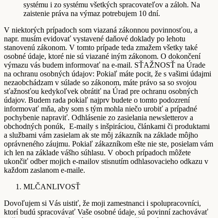
systému i zo systému všetkých spracovateľov a záloh. Na
zaistenie práva na výmaz potrebujem 10 dní.
V niektorých prípadoch som viazaná zákonnou povinnosťou, a
napr. musím evidovať vystavené daňové doklady po lehotu
stanovenú zákonom. V tomto prípade teda zmažem všetky také
osobné údaje, ktoré nie sú viazané iným zákonom. O dokončení
výmazu vás budem informovať na e-mail. SŤAŽNOSŤ na Úrade
na ochranu osobných údajov: Pokiaľ máte pocit, že s vašimi údajmi
nezaobchádzam v súlade so zákonom, máte právo sa so svojou
sťažnosťou kedykoľvek obrátiť na Úrad pre ochranu osobných
údajov. Budem rada pokiaľ najprv budete o tomto podozrení
informovať mňa, aby som s tým mohla niečo urobiť a prípadné
pochybenie napraviť. Odhlásenie zo zasielania newsletterov a
obchodných ponúk, E-maily s inšpiráciou, článkami či produktami
a službami vám zasielam ak ste môj zákazník na základe môjho
oprávneného záujmu. Pokiaľ zákazníkom ešte nie ste, posielam vám
ich len na základe vášho súhlasu. V oboch prípadoch môžete
ukončiť odber mojich e-mailov stisnutím odhlasovacieho odkazu v
každom zaslanom e-maile.
MLČANLIVOSŤ
Dovoľujem si Vás uistiť, že moji zamestnanci i spolupracovníci,
ktorí budú spracovávať Vaše osobné údaje, sú povinní zachovávať