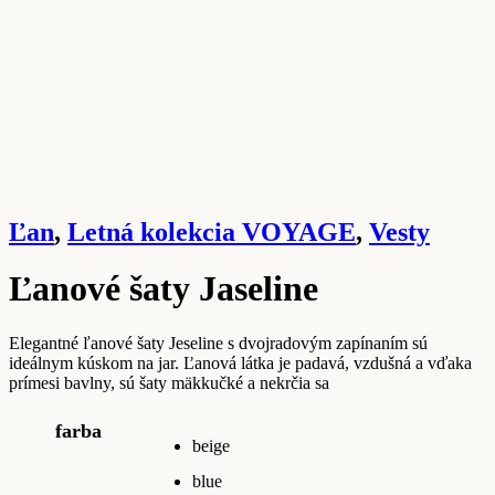
Ľan
,
Letná kolekcia VOYAGE
,
Vesty
Ľanové šaty Jaseline
Elegantné ľanové šaty Jeseline s dvojradovým zapínaním sú
ideálnym kúskom na jar. Ľanová látka je padavá, vzdušná a vďaka
prímesi bavlny, sú šaty mäkkučké a nekrčia sa
farba
beige
blue