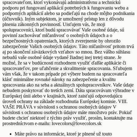
spracovateľom, ktorí vykonávajú administratívnu a technickú
podporu pri fungovaní aplikácií potrebných k fungovaniu webu a
podporných aplikácií alebo sa podieľajú na chode môjho podnikania
(účtovník). Iným subjektom, je umožnený prístup len z dôvodu
plnenia zákonných povinností. Uisťujem vás, že moji
spolupracovníci, ktorí budú spracovávať Vaše osobné údaje, sú
povinní zachovávať mlčanlivosť o osobných údajoch a o
bezpečnostných opatreniach, ktorých zverejnenie by ohrozilo
zabezpečenie Vašich osobných údajov. Táto mlčanlivosť pritom trvá
aj po skončení záväzkových vzťahov so mnou. Bez vášho súhlasu
nebudú vaše osobné údaje vydané žiadnej inej tretej strane. Je
možné, že sa v budúcnosti rozhodnem využiť ďalšie aplikácie či
spracovateľov, pre uľahčenie a skvalitnenie spracovania. Sľubujem
vám však, že v takom prípade pri výbere budem na spracovateľa
klásť minimálne rovnaké nároky na zabezpečenie a kvalitu
spracovania ako na seba a aktuálnych spolupracovníkov. Vaše údaje
nebudem poskytovať do tretích zemí. Dáta spracovávam výhradne v
Európskej únii alebo v krajinách, ktoré zaisťujú odpovedajúcu
úroveň ochrany na základe rozhodnutia Európskej komisie. VIII.
VAŠE PRÁVA v súvislosti s ochranou osobných údajov V
súvislosti s ochranou osobných údajov máte množstvo práv. Pokiaľ
budete chcieť niektoré z týchto práv využiť, prosím, kontaktujte ma
prostredníctvom e-mailu: lovecolors@lovecolors.sk
Máte právo na informácie, ktoré je plnené už touto