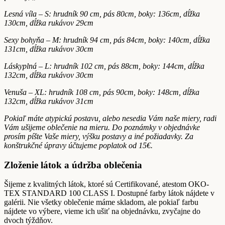
Lesná víla – S: hrudník 90 cm, pás 80cm, boky: 136cm,
dĺžka
130cm, dĺžka rukávov 29cm
Sexy bohyňa – M: hrudník 94 cm, pás 84cm, boky: 140cm, dĺžka
131cm, dĺžka rukávov 30cm
Láskyplná – L: hrudník 102 cm, pás 88cm, boky: 144cm, dĺžka
132cm, dĺžka rukávov 30cm
Venuša – XL: hrudník 108 cm, pás 90cm, boky: 148cm, dĺžka
132cm, dĺžka rukávov 31cm
Pokiaľ máte atypickú postavu, alebo nesedia Vám naše miery, radi
Vám ušijeme oblečenie na mieru. Do poznámky v objednávke
prosím píšte Vaše miery, výšku postavy a iné požiadavky. Za
konštrukčné úpravy účtujeme poplatok od 15€.
Zloženie látok a údržba oblečenia
Šijeme z kvalitných látok, ktoré sú Certifikované, atestom OKO-
TEX STANDARD 100 CLASS I. Dostupné farby látok nájdete v
galérii. Nie všetky oblečenie máme skladom, ale pokiaľ farbu
nájdete vo výbere, vieme ich ušiť na objednávku, zvyčajne do
dvoch týždňov.