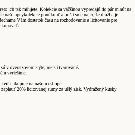
eto ich tak milujete. Kolekcie sa väčšinou vypredajú do pár minút na
ie naše upcykolekcie ponúknuť a prišli sme na to, že dražba je
. Necháme Vám dostatok času na rozhodovanie a licitovanie pre
nakupovať.
sú v oversizovom štýle, nie sú tvarované.
lém vyriešíme.
ko keď nakupuje na našom eshope.
 zaplatiť 20% licitovanej sumy za ušlý zisk. Vydražený kúsky