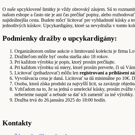
O naše upcyklovené limitky je vždy obrovský záujem. Sú to rozmanité,
našom eshope a často nie je ani čas prečítať popisy, alebo rozhodovať
najideálnejšia cesta. Budete môcť licitovať pre vyhliadnuté kúsky a 
jednotlivých kúskov. Upcykardigány, ktoré sa nevydražia v tomto kole
Podmienky dražby o upcykardigány:
Organizátorom online aukcie o limitovanú kolekciu je firma Lo
Dražiteľom môže byť osoba staršia ako 18 rokov.
Pri každom výrobku je popis, ktorý prosím prečítajte.
Pri každom výrobku sú miery, ktoré prosím preverte, či sú Vám
Licitovať (prihadzovať) môžu len
registrovaní a prihlásení z
Vyvolávacia cena je daná. Licitovať sa dá minimálne po 10€. Do
Osoba, ktorá získa produkt za najvyšší licit, sa zaväzuje obj
Vzhľadom na to, že sa jedná o umelecké kúsky, prosím zvážte s
neberieme naspäť a nebude sa dať ich zameniť za iné výrobky
Dražba trvá do 26.januára 2025 do 18:00 hodín.
Kontakty