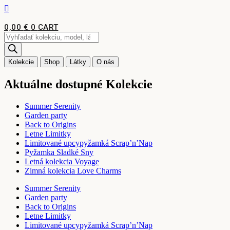
Preskočiť
na
obsah
0,00
€
0
CART
Products
search
Kolekcie
Shop
Látky
O nás
Aktuálne dostupné Kolekcie
Summer Serenity
Garden party
Back to Origins
Letne Limitky
Limitované upcypyžamká Scrap’n’Nap
Pyžamka Sladké Sny
Letná kolekcia Voyage
Zimná kolekcia Love Charms
Summer Serenity
Garden party
Back to Origins
Letne Limitky
Limitované upcypyžamká Scrap’n’Nap