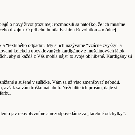
olajú o nový život (rozumej: rozmnožili sa natoľko, že ich musíme
áceho dizajnu. O príbehu hnutia Fashion Revolution – módnej
ok a “textilného odpadu”. My si ich nazývame “vzácne zvyšky” a
imitovanú kolekciu upcyklovaných kardigánov z mušelínových látok.
ejších, aby si každá z Vás mohla nájsť to svoje obľúbené. Kardigány sú
 vyzrážané a sušené v sušičke, Vám sa už viac zmenšovať nebudú.
, avšak sa vám trošku natiahnú. Nežehlite ich prosím, dajte si
farbu.
aľ tento jav neovplyvníme a nezodpovedáme za „farebné odchylky“.