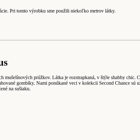
cie. Pri tomto výrobku sme použili niekoľko metrov látky.
us
ch mušelínových prúžkov. Látka je rozstrapkaná, v štýle shabby chic. C
ťahované gombíky. Nami ponúkané veci v kolekcii Second Chance sú už
žené na sušiaku.