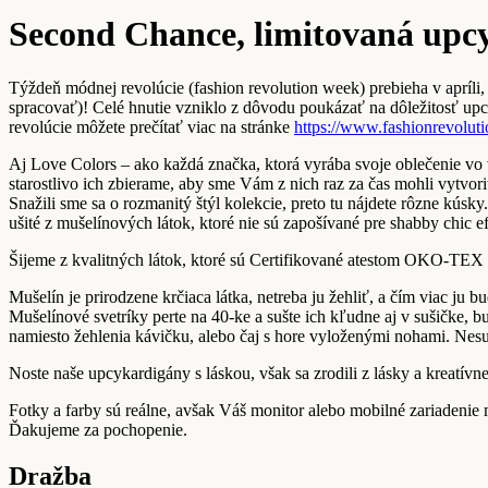
Second Chance, limitovaná upc
Týždeň módnej revolúcie (fashion revolution week) prebieha v apríli
spracovať)! Celé hnutie vzniklo z dôvodu poukázať na dôležitosť upc
revolúcie môžete prečítať viac na stránke
https://www.fashionrevoluti
Aj Love Colors – ako každá značka, ktorá vyrába svoje oblečenie vo
starostlivo ich zbierame, aby sme Vám z nich raz za čas mohli vytvor
Snažili sme sa o rozmanitý štýl kolekcie, preto tu nájdete rôzne kúsk
ušité z mušelínových látok, ktoré nie sú zapošívané pre shabby chic ef
Šijeme z kvalitných látok, ktoré sú Certifikované atestom OKO
Mušelín je prirodzene krčiaca látka, netreba ju žehliť, a čím viac j
Mušelínové svetríky perte na 40-ke a sušte ich kľudne aj v sušičke, b
namiesto žehlenia kávičku, alebo čaj s hore vyloženými nohami. Nesu
Noste naše upcykardigány s láskou, však sa zrodili z lásky a kreatívne
Fotky a farby sú reálne, avšak Váš monitor alebo mobilné zariadenie
Ďakujeme za pochopenie.
Dražba