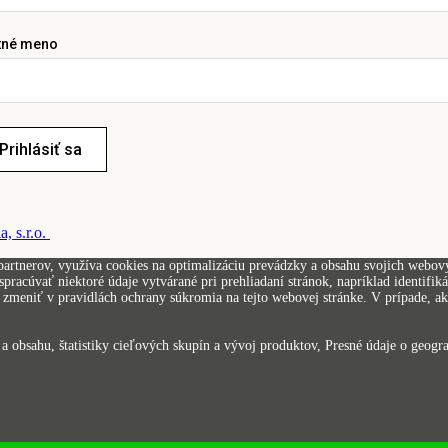
tné meno
Prihlásiť sa
, s.r.o.
artnerov, využíva cookies na optimalizáciu prevádzky a obsahu svojich webovýc
pracúvať niektoré údaje vytvárané pri prehliadaní stránok, napríklad identifi
zmeniť v pravidlách ochrany súkromia na tejto webovej stránke. V prípade, ak 
 obsahu, štatistiky cieľových skupín a vývoj produktov, Presné údaje o geograf