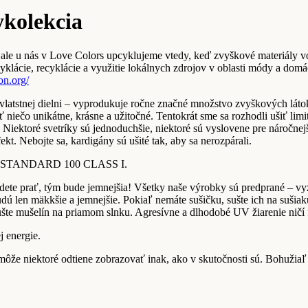
ykolekcia
, ale u nás v Love Colors upcyklujeme vtedy, keď zvyškové materiály v
yklácie, recyklácie a využitie lokálnych zdrojov v oblasti módy a dom
on.org/
 vlatstnej dielni – vyprodukuje ročne značné množstvo zvyškových lát
iť niečo unikátne, krásne a užitočné. Tentokrát sme sa rozhodli ušiť l
y. Niektoré svetríky sú jednoduchšie, niektoré sú vyslovene pre náročn
ekt. Nebojte sa, kardigány sú ušité tak, aby sa nerozpárali.
-TEX STANDARD 100 CLASS I.
u budete prať, tým bude jemnejšia! Všetky naše výrobky sú predprané –
udú len mäkkšie a jemnejšie. Pokiaľ nemáte sušičku, sušte ich na sušiaku
šte mušelín na priamom slnku. Agresívne a dlhodobé UV žiarenie ničí 
j energie.
 môže niektoré odtiene zobrazovať inak, ako v skutočnosti sú. Bohuži