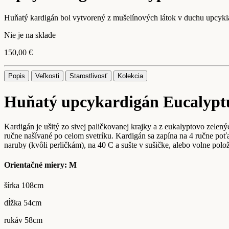
Huňatý kardigán bol vytvorený z mušelínových látok v duchu upcyklá
Nie je na sklade
150,00
€
Popis
Veľkosti
Starostlivosť
Kolekcia
Huňatý upcykardigán Eucalypt
Kardigán je ušitý zo sivej paličkovanej krajky a z eukalyptovo zelený
ručne našívané po celom svetríku. Kardigán sa zapína na 4 ručne po
naruby (kvôli perličkám), na 40 C a sušte v sušičke, alebo volne polo
Orientačné miery: M
šírka 108cm
dĺžka 54cm
rukáv 58cm