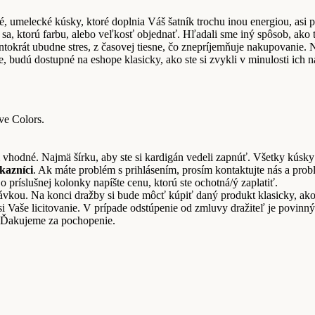
 umelecké kúsky, ktoré doplnia Váš šatník trochu inou energiou, asi pr
 sa, ktorú farbu, alebo veľkosť objednať. Hľadali sme iný spôsob, ako t
tentokrát ubudne stres, z časovej tiesne, čo znepríjemňuje nakupovanie
, budú dostupné na eshope klasicky, ako ste si zvykli v minulosti ich 
ve Colors.
 vhodné. Najmä šírku, aby ste si kardigán vedeli zapnúť. Všetky kúsky 
ákazníci
. Ak máte problém s prihlásením, prosím kontaktujte nás a prob
 príslušnej kolonky napíšte cenu, ktorú ste ochotná/ý zaplatiť.
ednávkou. Na konci dražby si bude môcť kúpiť daný produkt klasicky, a
i Vaše licitovanie. V prípade odstúpenie od zmluvy dražiteľ je povinný
. Ďakujeme za pochopenie.