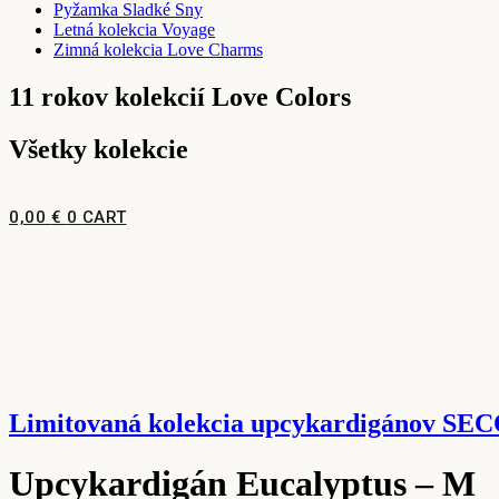
Pyžamka Sladké Sny
Letná kolekcia Voyage
Zimná kolekcia Love Charms
11 rokov kolekcií Love Colors
Všetky kolekcie
0,00
€
0
CART
Limitovaná kolekcia upcykardigánov 
Upcykardigán Eucalyptus – M