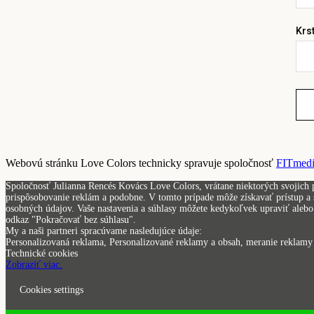
Krs
Webovú stránku Love Colors technicky spravuje spoločnosť
FITmedia
Spoločnosť Julianna Rencés Kovács Love Colors, vrátane niektorých svojich p
prispôsobovanie reklám a podobne. V tomto prípade môže získavať prístup a s
osobných údajov. Vaše nastavenia a súhlasy môžete kedykoľvek upraviť alebo 
odkaz "Pokračovať bez súhlasu".
My a naši partneri spracúvame nasledujúce údaje:
Personalizovaná reklama, Personalizované reklamy a obsah, meranie reklamy a
Technické cookies
Zobraziť viac.
Cookies settings