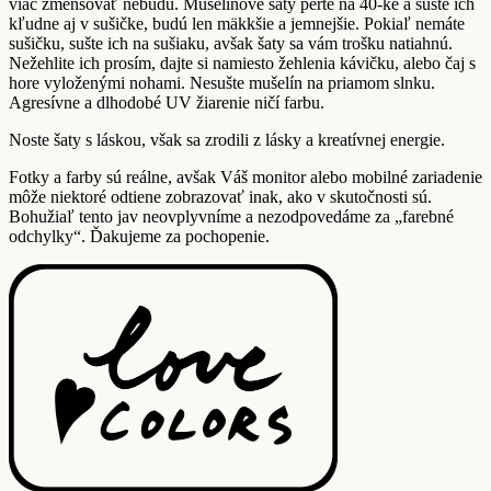
viac zmenšovať nebudú. Mušelínové šaty perte na 40-ke a sušte ich
kľudne aj v sušičke, budú len mäkkšie a jemnejšie. Pokiaľ nemáte
sušičku, sušte ich na sušiaku, avšak šaty sa vám trošku natiahnú.
Nežehlite ich prosím, dajte si namiesto žehlenia kávičku, alebo čaj s
hore vyloženými nohami. Nesušte mušelín na priamom slnku.
Agresívne a dlhodobé UV žiarenie ničí farbu.
Noste šaty s láskou, však sa zrodili z lásky a kreatívnej energie.
Fotky a farby sú reálne, avšak Váš monitor alebo mobilné zariadenie
môže niektoré odtiene zobrazovať inak, ako v skutočnosti sú.
Bohužiaľ tento jav neovplyvníme a nezodpovedáme za „farebné
odchylky“. Ďakujeme za pochopenie.