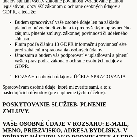
údajov spĺňam všetky zákonné povinnosti vyžadované platnou
legislatívou, obzvlášť zákonom o ochrane osobných údajov a
GDPR, a teda že:
Budem spracovávať vaše osobné údaje len na základe
platného právneho dôvodu, a to predovšetkým oprávneného
záujmu, plnenie zmluvy, zákonnej povinnosti či udeleného
súhlasu.
Plním podľa článku 13 GDPR informačnú povinnosť ešte
pred zahájením spracovania osobných údajov.
Umožním a budem vás podporovať v uplatňovaní a plnení
vašich práv podľa zákona o ochrane osobných údajov a
GDPR.
ROZSAH osobných údajov a ÚČELY SPRACOVANIA
Spracovávam osobné údaje, ktoré mi zveríte sami, a to z
nasledujúcich dôvodov (pre naplnenie týchto účelov):
POSKYTOVANIE SLUŽIEB, PLNENIE
ZMLUVY.
VAŠE OSOBNÉ ÚDAJE V ROZSAHU: E-MAIL,
MENO, PRIEZVISKO, ADRESA BYDLISKA, V