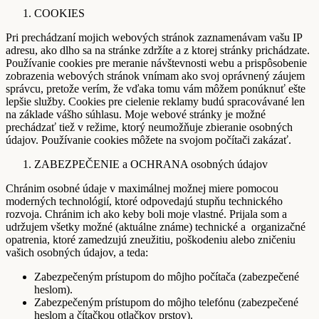
COOKIES
Pri prechádzaní mojich webových stránok zaznamenávam vašu IP
adresu, ako dlho sa na stránke zdržíte a z ktorej stránky prichádzate.
Používanie cookies pre meranie návštevnosti webu a prispôsobenie
zobrazenia webových stránok vnímam ako svoj oprávnený záujem
správcu, pretože verím, že vďaka tomu vám môžem ponúknuť ešte
lepšie služby. Cookies pre cielenie reklamy budú spracovávané len
na základe vášho súhlasu. Moje webové stránky je možné
prechádzať tiež v režime, ktorý neumožňuje zbieranie osobných
údajov. Používanie cookies môžete na svojom počítači zakázať.
ZABEZPEČENIE a OCHRANA osobných údajov
Chránim osobné údaje v maximálnej možnej miere pomocou
moderných technológií, ktoré odpovedajú stupňu technického
rozvoja. Chránim ich ako keby boli moje vlastné. Prijala som a
udržujem všetky možné (aktuálne známe) technické a organizačné
opatrenia, ktoré zamedzujú zneužitiu, poškodeniu alebo zničeniu
vašich osobných údajov, a teda:
Zabezpečeným prístupom do môjho počítača (zabezpečené
heslom).
Zabezpečeným prístupom do môjho telefónu (zabezpečené
heslom a čítačkou otlačkov prstov).