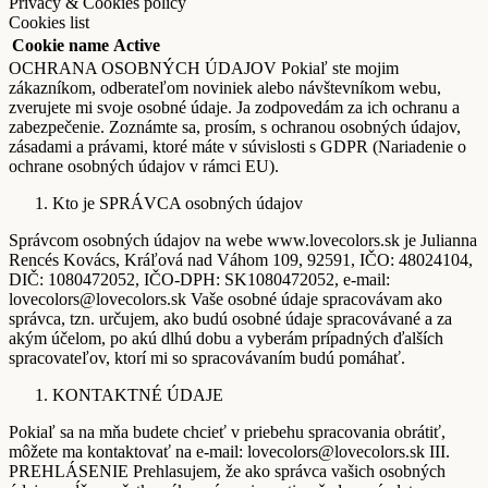
Privacy & Cookies policy
Cookies list
Cookie name
Active
OCHRANA OSOBNÝCH ÚDAJOV Pokiaľ ste mojim
zákazníkom, odberateľom noviniek alebo návštevníkom webu,
zverujete mi svoje osobné údaje. Ja zodpovedám za ich ochranu a
zabezpečenie. Zoznámte sa, prosím, s ochranou osobných údajov,
zásadami a právami, ktoré máte v súvislosti s GDPR (Nariadenie o
ochrane osobných údajov v rámci EU).
Kto je SPRÁVCA osobných údajov
Správcom osobných údajov na webe www.lovecolors.sk je Julianna
Rencés Kovács, Kráľová nad Váhom 109, 92591, IČO: 48024104,
DIČ: 1080472052, IČO-DPH: SK1080472052, e-mail:
lovecolors@lovecolors.sk Vaše osobné údaje spracovávam ako
správca, tzn. určujem, ako budú osobné údaje spracovávané a za
akým účelom, po akú dlhú dobu a vyberám prípadných ďalších
spracovateľov, ktorí mi so spracovávaním budú pomáhať.
KONTAKTNÉ ÚDAJE
Pokiaľ sa na mňa budete chcieť v priebehu spracovania obrátiť,
môžete ma kontaktovať na e-mail: lovecolors@lovecolors.sk III.
PREHLÁSENIE Prehlasujem, že ako správca vašich osobných