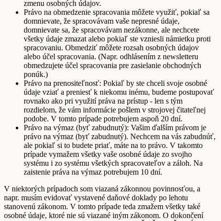
zmenu osobných údajov.
Právo na obmedzenie spracovania môžete využiť, pokiaľ sa
domnievate, že spracovávam vaše nepresné údaje,
domnievate sa, že spracovávam nezákonne, ale nechcete
všetky údaje zmazat alebo pokiaľ ste vzniesli námietku proti
spracovaniu. Obmedziť môžete rozsah osobných údajov
alebo účel spracovania. (Napr. odhlásením z newsletteru
obmedzujete účel spracovania pre zasielanie obchodných
ponúk.)
Právo na prenositeľnosť: Pokiaľ by ste chceli svoje osobné
údaje vziať a preniesť k niekomu inému, budeme postupovať
rovnako ako pri využití práva na prístup - len s tým
rozdielom, že vám informácie pošlem v strojovej čitateľnej
podobe. V tomto prípade potrebujem aspoň 20 dní.
Právo na výmaz (byť zabudnutý): Vašim ďalším právom je
právo na výmaz (byť zabudnutý). Nechcem na vás zabudnúť,
ale pokiaľ si to budete priať, máte na to právo. V takomto
prípade vymažem všetky vaše osobné údaje zo svojho
systému i zo systému všetkých spracovateľov a záloh. Na
zaistenie práva na výmaz potrebujem 10 dní.
V niektorých prípadoch som viazaná zákonnou povinnosťou, a
napr. musím evidovať vystavené daňové doklady po lehotu
stanovenú zákonom. V tomto prípade teda zmažem všetky také
osobné údaje, ktoré nie sú viazané iným zákonom. O dokončení