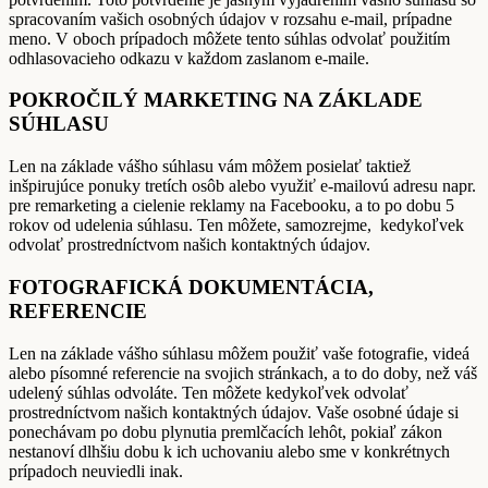
spracovaním vašich osobných údajov v rozsahu e-mail, prípadne
meno. V oboch prípadoch môžete tento súhlas odvolať použitím
odhlasovacieho odkazu v každom zaslanom e-maile.
POKROČILÝ MARKETING NA ZÁKLADE
SÚHLASU
Len na základe vášho súhlasu vám môžem posielať taktiež
inšpirujúce ponuky tretích osôb alebo využiť e-mailovú adresu napr.
pre remarketing a cielenie reklamy na Facebooku, a to po dobu 5
rokov od udelenia súhlasu. Ten môžete, samozrejme, kedykoľvek
odvolať prostredníctvom našich kontaktných údajov.
FOTOGRAFICKÁ DOKUMENTÁCIA,
REFERENCIE
Len na základe vášho súhlasu môžem použiť vaše fotografie, videá
alebo písomné referencie na svojich stránkach, a to do doby, než váš
udelený súhlas odvoláte. Ten môžete kedykoľvek odvolať
prostredníctvom našich kontaktných údajov. Vaše osobné údaje si
ponechávam po dobu plynutia premlčacích lehôt, pokiaľ zákon
nestanoví dlhšiu dobu k ich uchovaniu alebo sme v konkrétnych
prípadoch neuviedli inak.