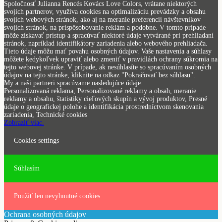
Spoločnosť Julianna Rencés Kovács Love Colors, vrátane niektorých
svojich partnerov, využíva cookies na optimalizáciu prevádzky a obsahu
svojich webových stránok, ako aj na meranie preferencií návštevníkov
svojich stránok, na prispôsobovanie reklám a podobne. V tomto prípade
môže získavať prístup a spracúvať niektoré údaje vytvárané pri prehliadaní
stránok, napríklad identifikátory zariadenia alebo webového prehliadača.
Tieto údaje môžu mať povahu osobných údajov. Vaše nastavenia a súhlasy
môžete kedykoľvek upraviť alebo zmeniť v pravidlách ochrany súkromia na
tejto webovej stránke. V prípade, ak nesúhlasíte so spracúvaním osobných
údajov na tejto stránke, kliknite na odkaz "Pokračovať bez súhlasu".
My a naši partneri spracúvame nasledujúce údaje:
Personalizovaná reklama, Personalizované reklamy a obsah, meranie
reklamy a obsahu, štatistiky cieľových skupín a vývoj produktov, Presné
údaje o geografickej polohe a identifikácia prostredníctvom skenovania
zariadenia, Technické cookies
Zobraziť viac.
Cookies settings
Súhlasím
Použiť len nevyhnutné cookies
Ochrana osobných údajov