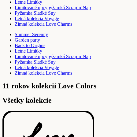
Letne Limitky
Limitované upcypyžamká Scrap’n’Nap
Pyžamka Sladké Sny
Letná kolekcia Voyage
Zimná kolekcia Love Charms
Summer Serenity
Garden party
Back to Origins
Letne Limitky
Limitované upcypyžamká Scrap’n’Nap
Pyžamka Sladké Sny
Letná kolekcia Voyage
Zimná kolekcia Love Charms
11 rokov kolekcií Love Colors
Všetky kolekcie