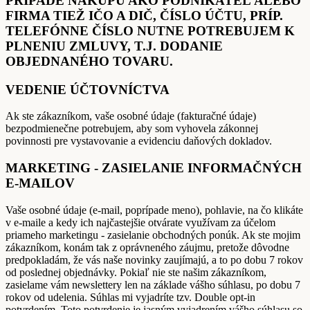
PRÍPADE NÁKUPU AKO PODNIKATEĽ ALEBO
FIRMA TIEŽ IČO A DIČ, ČÍSLO ÚČTU, PRÍP.
TELEFÓNNE ČÍSLO NUTNE POTREBUJEM K
PLNENIU ZMLUVY, T.J. DODANIE
OBJEDNANÉHO TOVARU.
VEDENIE ÚČTOVNÍCTVA
Ak ste zákazníkom, vaše osobné údaje (fakturačné údaje)
bezpodmienečne potrebujem, aby som vyhovela zákonnej
povinnosti pre vystavovanie a evidenciu daňových dokladov.
MARKETING - ZASIELANIE INFORMAČNÝCH
E-MAILOV
Vaše osobné údaje (e-mail, poprípade meno), pohlavie, na čo klikáte
v e-maile a kedy ich najčastejšie otvárate využívam za účelom
priameho marketingu - zasielanie obchodných ponúk. Ak ste mojim
zákazníkom, konám tak z oprávneného záujmu, pretože dôvodne
predpokladám, že vás naše novinky zaujímajú, a to po dobu 7 rokov
od poslednej objednávky. Pokiaľ nie ste našim zákazníkom,
zasielame vám newslettery len na základe vášho súhlasu, po dobu 7
rokov od udelenia. Súhlas mi vyjadríte tzv. Double opt-in
potvrdením. Toto potvrdenie je jasným vyjadrením vášho súhlasu so