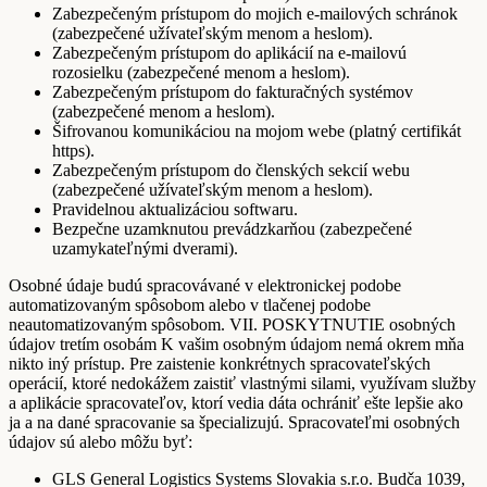
Zabezpečeným prístupom do mojich e-mailových schránok
(zabezpečené užívateľským menom a heslom).
Zabezpečeným prístupom do aplikácií na e-mailovú
rozosielku (zabezpečené menom a heslom).
Zabezpečeným prístupom do fakturačných systémov
(zabezpečené menom a heslom).
Šifrovanou komunikáciou na mojom webe (platný certifikát
https).
Zabezpečeným prístupom do členských sekcií webu
(zabezpečené užívateľským menom a heslom).
Pravidelnou aktualizáciou softwaru.
Bezpečne uzamknutou prevádzkarňou (zabezpečené
uzamykateľnými dverami).
Osobné údaje budú spracovávané v elektronickej podobe
automatizovaným spôsobom alebo v tlačenej podobe
neautomatizovaným spôsobom. VII. POSKYTNUTIE osobných
údajov tretím osobám K vašim osobným údajom nemá okrem mňa
nikto iný prístup. Pre zaistenie konkrétnych spracovateľských
operácií, ktoré nedokážem zaistiť vlastnými silami, využívam služby
a aplikácie spracovateľov, ktorí vedia dáta ochrániť ešte lepšie ako
ja a na dané spracovanie sa špecializujú. Spracovateľmi osobných
údajov sú alebo môžu byť:
GLS General Logistics Systems Slovakia s.r.o. Budča 1039,