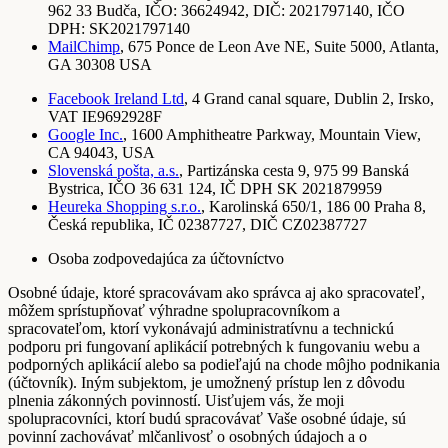
962 33 Budča, IČO: 36624942, DIČ: 2021797140, IČO
DPH: SK2021797140
MailChimp
, 675 Ponce de Leon Ave NE, Suite 5000, Atlanta,
GA 30308 USA
Facebook Ireland Ltd
, 4 Grand canal square, Dublin 2, Irsko,
VAT IE9692928F
Google Inc.
, 1600 Amphitheatre Parkway, Mountain View,
CA 94043, USA
Slovenská pošta, a.s.
, Partizánska cesta 9, 975 99 Banská
Bystrica, IČO 36 631 124, IČ DPH SK 2021879959
Heureka Shopping s.r.o.
, Karolinská 650/1, 186 00 Praha 8,
Česká republika, IČ 02387727, DIČ CZ02387727
Osoba zodpovedajúca za účtovníctvo
Osobné údaje, ktoré spracovávam ako správca aj ako spracovateľ,
môžem sprístupňovať výhradne spolupracovníkom a
spracovateľom, ktorí vykonávajú administratívnu a technickú
podporu pri fungovaní aplikácií potrebných k fungovaniu webu a
podporných aplikácií alebo sa podieľajú na chode môjho podnikania
(účtovník). Iným subjektom, je umožnený prístup len z dôvodu
plnenia zákonných povinností. Uisťujem vás, že moji
spolupracovníci, ktorí budú spracovávať Vaše osobné údaje, sú
povinní zachovávať mlčanlivosť o osobných údajoch a o