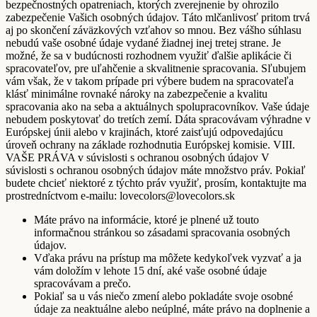
bezpečnostných opatreniach, ktorých zverejnenie by ohrozilo
zabezpečenie Vašich osobných údajov. Táto mlčanlivosť pritom trvá
aj po skončení záväzkových vzťahov so mnou. Bez vášho súhlasu
nebudú vaše osobné údaje vydané žiadnej inej tretej strane. Je
možné, že sa v budúcnosti rozhodnem využiť ďalšie aplikácie či
spracovateľov, pre uľahčenie a skvalitnenie spracovania. Sľubujem
vám však, že v takom prípade pri výbere budem na spracovateľa
klásť minimálne rovnaké nároky na zabezpečenie a kvalitu
spracovania ako na seba a aktuálnych spolupracovníkov. Vaše údaje
nebudem poskytovať do tretích zemí. Dáta spracovávam výhradne v
Európskej únii alebo v krajinách, ktoré zaisťujú odpovedajúcu
úroveň ochrany na základe rozhodnutia Európskej komisie. VIII.
VAŠE PRÁVA v súvislosti s ochranou osobných údajov V
súvislosti s ochranou osobných údajov máte množstvo práv. Pokiaľ
budete chcieť niektoré z týchto práv využiť, prosím, kontaktujte ma
prostredníctvom e-mailu: lovecolors@lovecolors.sk
Máte právo na informácie, ktoré je plnené už touto
informačnou stránkou so zásadami spracovania osobných
údajov.
Vďaka právu na prístup ma môžete kedykoľvek vyzvať a ja
vám doložím v lehote 15 dní, aké vaše osobné údaje
spracovávam a prečo.
Pokiaľ sa u vás niečo zmení alebo pokladáte svoje osobné
údaje za neaktuálne alebo neúplné, máte právo na doplnenie a