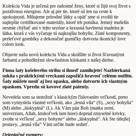
Kolekcia Vida je určená pre radostné ženy, ktoré si žijú svoj život s
pozitívnou energiou. Ale aj pre tie, ktoré sú len na ceste k
spokojnosti. Milujeme prírodné látky a opäť sme si zvolili tie
najlepšie certifikované materiály, ktoré trh ponúka. Jemný mušelín
nesmie chýbať ani v tejto sezóne a luxusná bavlnená madeira je
látka, ktorá z vás vyčaruje tú najkrajšiu bohyňu. Zlaté komponenty,
perleťové gombíky a dekoračné gumičky dotvoria ikonický love
colors look.
Objavte našu novú kolekciu Vida a skrášlite si život šťavnatými
farbami a pohodlnými slowfashion kúskami z našej dielne.
Fiona šaty košelového strihu si ihneď zamilujete! Nazbierkaná
sukňa s praktickými vreckami zapožičá hravosť celému outfitu.
Šaty môžete nosiť aj bez opasku, alebo dotvorte ich vlastným
opaskom. Vpredu sú kovové zlaté patenty.
Nevedela som sa stotožniť s klasickým číslovaním veľkostí, preto
som vymyslela vlastné veľkosti, ako „lesná víla“ (S), „sexy bohyňa“
(M) alebo „láskyplná“ (L). Ak Vám pán Boh (matka zemi,
univerzum, Allah, ktokoľvek tam hore) doprial zmyselné krivky,
zvolte si veľkosť „sexy bohyne“ alebo „láskyplná“. Ak Ste útlejšej
postavy, „lesná víla“ Vám určite bude sedieť.
Orientačné rozmery: