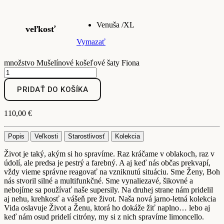
Venuša /XL
veľkosť
Vymazať
množstvo Mušelínové košeľové šaty Fiona
PRIDAŤ DO KOŠÍKA
110,00
€
Popis
Veľkosti
Starostlivosť
Kolekcia
Život je taký, akým si ho spravíme. Raz kráčame v oblakoch, raz v
údolí, ale predsa je pestrý a farebný. A aj keď nás občas prekvapí,
vždy vieme správne reagovať na vzniknutú situáciu. Sme Ženy, Boh
nás stvoril silné a multifunkčné. Sme vynaliezavé, šikovné a
nebojíme sa používať naše supersily. Na druhej strane nám pridelil
aj nehu, krehkosť a vášeň pre život. Naša nová jarno-letná kolekcia
Vida oslavuje Život a Ženu, ktorá ho dokáže žiť naplno… lebo aj
keď nám osud pridelí citróny, my si z nich spravíme limoncello.