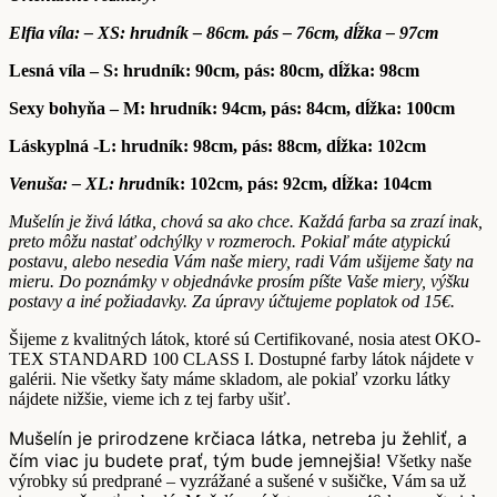
Elfia víla: – XS: hrudník – 86cm. pás – 76cm, dĺžka – 97cm
Lesná víla – S: hrudník: 90cm, pás: 80cm, dĺžka: 98cm
Sexy bohyňa – M: hrudník: 94cm, pás: 84cm, dĺžka: 100cm
Láskyplná -L: hrudník: 98cm, pás: 88cm, dĺžka: 102cm
Venuša: – XL: hru
dník: 102cm, pás: 92cm, dĺžka: 104cm
Mušelín je živá látka, chová sa ako chce. Každá farba sa zrazí inak,
preto môžu nastať odchýlky v rozmeroch. Pokiaľ máte atypickú
postavu, alebo nesedia Vám naše miery, radi Vám ušijeme šaty na
mieru. Do poznámky v objednávke prosím píšte Vaše miery, výšku
postavy a iné požiadavky. Za úpravy účtujeme poplatok od 15€.
Šijeme z kvalitných látok, ktoré sú Certifikované, nosia atest OKO-
TEX STANDARD 100 CLASS I. Dostupné farby látok nájdete v
galérii. Nie všetky šaty máme skladom, ale pokiaľ vzorku látky
nájdete nižšie, vieme ich z tej farby ušiť.
Mušelín je prirodzene krčiaca látka, netreba ju žehliť, a
čím viac ju budete prať, tým bude jemnejšia!
Všetky naše
výrobky sú predprané – vyzrážané a sušené v sušičke, Vám sa už