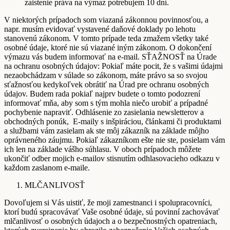
zaistenie práva na výmaz potrebujem 10 dní.
V niektorých prípadoch som viazaná zákonnou povinnosťou, a
napr. musím evidovať vystavené daňové doklady po lehotu
stanovenú zákonom. V tomto prípade teda zmažem všetky také
osobné údaje, ktoré nie sú viazané iným zákonom. O dokončení
výmazu vás budem informovať na e-mail. SŤAŽNOSŤ na Úrade
na ochranu osobných údajov: Pokiaľ máte pocit, že s vašimi údajmi
nezaobchádzam v súlade so zákonom, máte právo sa so svojou
sťažnosťou kedykoľvek obrátiť na Úrad pre ochranu osobných
údajov. Budem rada pokiaľ najprv budete o tomto podozrení
informovať mňa, aby som s tým mohla niečo urobiť a prípadné
pochybenie napraviť. Odhlásenie zo zasielania newsletterov a
obchodných ponúk, E-maily s inšpiráciou, článkami či produktami
a službami vám zasielam ak ste môj zákazník na základe môjho
oprávneného záujmu. Pokiaľ zákazníkom ešte nie ste, posielam vám
ich len na základe vášho súhlasu. V oboch prípadoch môžete
ukončiť odber mojich e-mailov stisnutím odhlasovacieho odkazu v
každom zaslanom e-maile.
MLČANLIVOSŤ
Dovoľujem si Vás uistiť, že moji zamestnanci i spolupracovníci,
ktorí budú spracovávať Vaše osobné údaje, sú povinní zachovávať
mlčanlivosť o osobných údajoch a o bezpečnostných opatreniach,