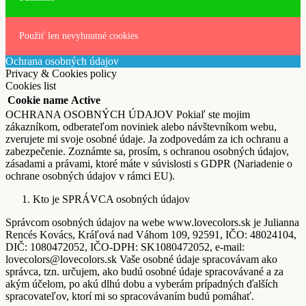
Použiť len nevyhnutné cookies
Ochrana osobných údajov
Privacy & Cookies policy
Cookies list
Cookie name
Active
OCHRANA OSOBNÝCH ÚDAJOV Pokiaľ ste mojim
zákazníkom, odberateľom noviniek alebo návštevníkom webu,
zverujete mi svoje osobné údaje. Ja zodpovedám za ich ochranu a
zabezpečenie. Zoznámte sa, prosím, s ochranou osobných údajov,
zásadami a právami, ktoré máte v súvislosti s GDPR (Nariadenie o
ochrane osobných údajov v rámci EU).
Kto je SPRÁVCA osobných údajov
Správcom osobných údajov na webe www.lovecolors.sk je Julianna
Rencés Kovács, Kráľová nad Váhom 109, 92591, IČO: 48024104,
DIČ: 1080472052, IČO-DPH: SK1080472052, e-mail:
lovecolors@lovecolors.sk Vaše osobné údaje spracovávam ako
správca, tzn. určujem, ako budú osobné údaje spracovávané a za
akým účelom, po akú dlhú dobu a vyberám prípadných ďalších
spracovateľov, ktorí mi so spracovávaním budú pomáhať.