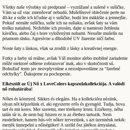
Všetky naše výrobky sú predprané – vyzrážané a sušené v sušičke,
Vám sa už viac zmenšovať nebudú. Mušelínové oblečenie perte na
40-ke a sušte ich kľudne aj v sušičke, budú len mäkkšie a jemnejšie.
Pokiaľ nemáte sušičku, sušte ich na sušiaku, avšak šaty sa vám
trošku natiahnú. Nežehlite ich prosím, dajte si namiesto žehlenia
kávičku, alebo čaj s hore vyloženými nohami. Nesušte mušelín na
priamom slnku. Agresívne a dlhodobé UV žiarenie ničí farbu.
Noste šaty s láskou, však sa zrodili z lásky a kreatívnej energie.
Fotky a farby sú reálne, avšak Váš monitor alebo mobilné zariadenie
môže niektoré odtiene zobrazovať inak, ako v skutočnosti sú.
Bohužiaľ tento jav neovplyvníme a nezodpovedáme za “farebné
odchylky”. Ďakujeme za pochopenie.
Elkészült az Új Nő x LoveColors kapszulakollekciója. A valódi
nő ruhatárába!
Nőies és könnyed. Sikkes és elegáns. Ha a kollekcióra nézünk,
olyan nőt képzelünk el, aki egyszerre erős és gyengéd. Tudja, hova
tart és mit keres. Mer szeretni, mer törékeny lenni. Érzékeny, néha
talán sír is, de nem baj: hiszen ez is az élethez tartozik. Nem
modellekre, hanem hús-vér nőkre terveztünk, s azt üzennénk nekik:
merjék ünnepelni a nőiségüket! A szelíd ősz játékos árnyalatai,