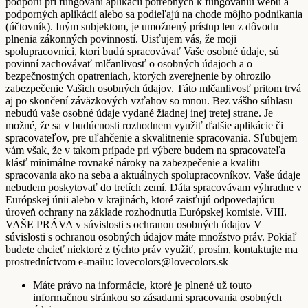
podporu pri fungovaní aplikácií potrebných k fungovaniu webu a
podporných aplikácií alebo sa podieľajú na chode môjho podnikania
(účtovník). Iným subjektom, je umožnený prístup len z dôvodu
plnenia zákonných povinností. Uisťujem vás, že moji
spolupracovníci, ktorí budú spracovávať Vaše osobné údaje, sú
povinní zachovávať mlčanlivosť o osobných údajoch a o
bezpečnostných opatreniach, ktorých zverejnenie by ohrozilo
zabezpečenie Vašich osobných údajov. Táto mlčanlivosť pritom trvá
aj po skončení záväzkových vzťahov so mnou. Bez vášho súhlasu
nebudú vaše osobné údaje vydané žiadnej inej tretej strane. Je
možné, že sa v budúcnosti rozhodnem využiť ďalšie aplikácie či
spracovateľov, pre uľahčenie a skvalitnenie spracovania. Sľubujem
vám však, že v takom prípade pri výbere budem na spracovateľa
klásť minimálne rovnaké nároky na zabezpečenie a kvalitu
spracovania ako na seba a aktuálnych spolupracovníkov. Vaše údaje
nebudem poskytovať do tretích zemí. Dáta spracovávam výhradne v
Európskej únii alebo v krajinách, ktoré zaisťujú odpovedajúcu
úroveň ochrany na základe rozhodnutia Európskej komisie. VIII.
VAŠE PRÁVA v súvislosti s ochranou osobných údajov V
súvislosti s ochranou osobných údajov máte množstvo práv. Pokiaľ
budete chcieť niektoré z týchto práv využiť, prosím, kontaktujte ma
prostredníctvom e-mailu: lovecolors@lovecolors.sk
Máte právo na informácie, ktoré je plnené už touto
informačnou stránkou so zásadami spracovania osobných