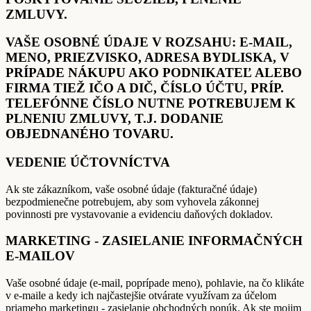
ZMLUVY.
VAŠE OSOBNÉ ÚDAJE V ROZSAHU: E-MAIL,
MENO, PRIEZVISKO, ADRESA BYDLISKA, V
PRÍPADE NÁKUPU AKO PODNIKATEĽ ALEBO
FIRMA TIEŽ IČO A DIČ, ČÍSLO ÚČTU, PRÍP.
TELEFÓNNE ČÍSLO NUTNE POTREBUJEM K
PLNENIU ZMLUVY, T.J. DODANIE
OBJEDNANÉHO TOVARU.
VEDENIE ÚČTOVNÍCTVA
Ak ste zákazníkom, vaše osobné údaje (fakturačné údaje)
bezpodmienečne potrebujem, aby som vyhovela zákonnej
povinnosti pre vystavovanie a evidenciu daňových dokladov.
MARKETING - ZASIELANIE INFORMAČNÝCH
E-MAILOV
Vaše osobné údaje (e-mail, poprípade meno), pohlavie, na čo klikáte
v e-maile a kedy ich najčastejšie otvárate využívam za účelom
priameho marketingu - zasielanie obchodných ponúk. Ak ste mojim