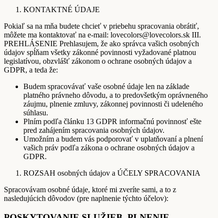
KONTAKTNÉ ÚDAJE
Pokiaľ sa na mňa budete chcieť v priebehu spracovania obrátiť,
môžete ma kontaktovať na e-mail: lovecolors@lovecolors.sk III.
PREHLÁSENIE Prehlasujem, že ako správca vašich osobných
údajov spĺňam všetky zákonné povinnosti vyžadované platnou
legislatívou, obzvlášť zákonom o ochrane osobných údajov a
GDPR, a teda že:
Budem spracovávať vaše osobné údaje len na základe
platného právneho dôvodu, a to predovšetkým oprávneného
záujmu, plnenie zmluvy, zákonnej povinnosti či udeleného
súhlasu.
Plním podľa článku 13 GDPR informačnú povinnosť ešte
pred zahájením spracovania osobných údajov.
Umožním a budem vás podporovať v uplatňovaní a plnení
vašich práv podľa zákona o ochrane osobných údajov a
GDPR.
ROZSAH osobných údajov a ÚČELY SPRACOVANIA
Spracovávam osobné údaje, ktoré mi zveríte sami, a to z
nasledujúcich dôvodov (pre naplnenie týchto účelov):
POSKYTOVANIE SLUŽIEB, PLNENIE