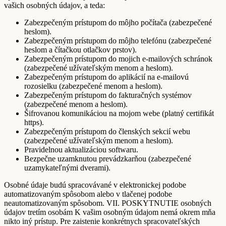
vašich osobných údajov, a teda:
Zabezpečeným prístupom do môjho počítača (zabezpečené
heslom).
Zabezpečeným prístupom do môjho telefónu (zabezpečené
heslom a čítačkou otlačkov prstov).
Zabezpečeným prístupom do mojich e-mailových schránok
(zabezpečené užívateľským menom a heslom).
Zabezpečeným prístupom do aplikácií na e-mailovú
rozosielku (zabezpečené menom a heslom).
Zabezpečeným prístupom do fakturačných systémov
(zabezpečené menom a heslom).
Šifrovanou komunikáciou na mojom webe (platný certifikát
https).
Zabezpečeným prístupom do členských sekcií webu
(zabezpečené užívateľským menom a heslom).
Pravidelnou aktualizáciou softwaru.
Bezpečne uzamknutou prevádzkarňou (zabezpečené
uzamykateľnými dverami).
Osobné údaje budú spracovávané v elektronickej podobe
automatizovaným spôsobom alebo v tlačenej podobe
neautomatizovaným spôsobom. VII. POSKYTNUTIE osobných
údajov tretím osobám K vašim osobným údajom nemá okrem mňa
nikto iný prístup. Pre zaistenie konkrétnych spracovateľských