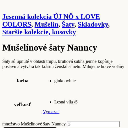
Jesenná kolekcia ÚJ NŐ x LOVE
COLORS
,
Mušelín
,
Šaty
,
Skladovky
,
Staršie kolekcie, kusovky
Mušelínové šaty Nanncy
Šaty sú upnuté v oblasti trupu, kruhová sukňa jemne kopíruje
postavu a vytvára tak krásnu ženskú siluetu. Milujeme hravé volány
farba
ginko white
Lesná víla /S
veľkosť
Vymazať
množstvo Mušelínové šaty Nanncy