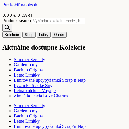
Preskočiť na obsah
0,00
€
0
CART
Products search
Kolekcie
Shop
Látky
O nás
Aktuálne dostupné Kolekcie
Summer Serenity
Garden party
Back to Origins
Letne Limitky
Limitované upcypyžamká Scrap’n’Nap
Pyžamka Sladké Sny
Letná kolekcia Voyage
Zimná kolekcia Love Charms
Summer Serenity
Garden party
Back to Origins
Letne Limitky
Limitované upcypyžamká Scrap’n’Nap