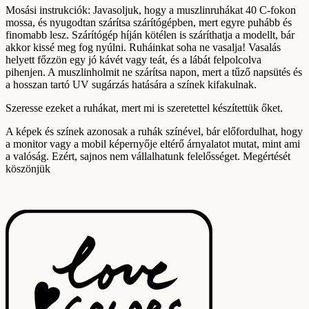
Mosási instrukciók: Javasoljuk, hogy a muszlinruhákat 40 C-fokon
mossa, és nyugodtan szárítsa szárítógépben, mert egyre puhább és
finomabb lesz. Szárítógép híján kötélen is száríthatja a modellt, bár
akkor kissé meg fog nyúlni. Ruháinkat soha ne vasalja! Vasalás
helyett főzzön egy jó kávét vagy teát, és a lábát felpolcolva
pihenjen. A muszlinholmit ne szárítsa napon, mert a tűző napsütés és
a hosszan tartó UV sugárzás hatására a színek kifakulnak.
Szeresse ezeket a ruhákat, mert mi is szeretettel készítettük őket.
A képek és színek azonosak a ruhák színével, bár előfordulhat, hogy
a monitor vagy a mobil képernyője eltérő árnyalatot mutat, mint ami
a valóság. Ezért, sajnos nem vállalhatunk felelősséget. Megértését
köszönjük