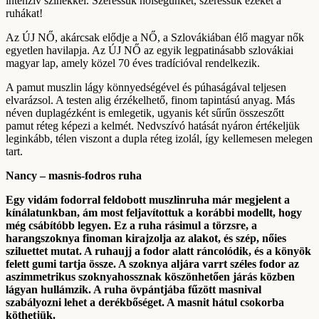
intenzív színekkel. Szeressük nőiségünket, szeressük ezeket a
ruhákat!
Az ÚJ NŐ, akárcsak elődje a NŐ, a Szlovákiában élő magyar nők
egyetlen havilapja. Az ÚJ NŐ az egyik legpatinásabb szlovákiai
magyar lap, amely közel 70 éves tradícióval rendelkezik.
A pamut muszlin lágy könnyedségével és púhaságával teljesen
elvarázsol. A testen alig érzékelhető, finom tapintású anyag. Más
néven duplagézként is emlegetik, ugyanis két sűrűn összeszőtt
pamut réteg képezi a kelmét. Nedvszívó hatását nyáron értékeljük
leginkább, télen viszont a dupla réteg izolál, így kellemesen melegen
tart.
Nancy – masnis-fodros ruha
Egy vidám fodorral feldobott muszlinruha már megjelent a
kínálatunkban, ám most feljavítottuk a korábbi modellt, hogy
még csábítóbb legyen. Ez a ruha rásimul a törzsre, a
harangszoknya finoman kirajzolja az alakot, és szép, nőies
sziluettet mutat. A ruhaujj a fodor alatt ráncolódik, és a könyök
felett gumi tartja össze. A szoknya aljára varrt széles fodor az
aszimmetrikus szoknyahossznak köszönhetően járás közben
lágyan hullámzik. A ruha övpántjába fűzött masnival
szabályozni lehet a derékbőséget. A masnit hátul csokorba
köthetjük.