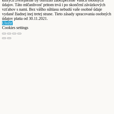
ktorých zverejnenie by ohrozilo zabezpečenie Vašich osobných
údajov. Táto mlčanlivosť pritom trvá i po skončení záväzkových
vzťahov s nami. Bez vášho súhlasu nebudú vaše osobné údaje
vydané žiadnej inej tretej strane. Tieto zásady spracovania osobných
údajov platia od 30.11.2021.
Uložiť
Cookies settings