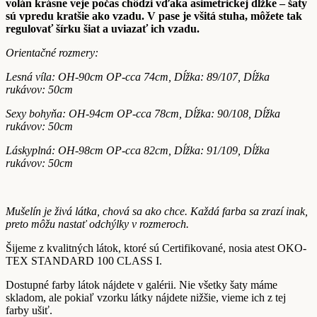
volán krásne veje počas chôdzi vďaka asimetrickej dĺžke – šaty
sú vpredu kratšie ako vzadu. V pase je všitá stuha, môžete tak
regulovať šírku šiat a uviazať ich vzadu.
Orientačné rozmery:
Lesná víla: OH-90cm OP-cca 74cm, Dĺžka: 89/107, Dĺžka
rukávov: 50cm
Sexy bohyňa: OH-94cm OP-cca 78cm, Dĺžka: 90/108, Dĺžka
rukávov: 50cm
Láskyplná: OH-98cm OP-cca 82cm, Dĺžka: 91/109, Dĺžka
rukávov: 50cm
Mušelín je živá látka, chová sa ako chce. Každá farba sa zrazí inak,
preto môžu nastať odchýlky v rozmeroch.
Šijeme z kvalitných látok, ktoré sú Certifikované, nosia atest OKO-
TEX STANDARD 100 CLASS I.
Dostupné farby látok nájdete v galérii. Nie všetky šaty máme
skladom, ale pokiaľ vzorku látky nájdete nižšie, vieme ich z tej
farby ušiť.