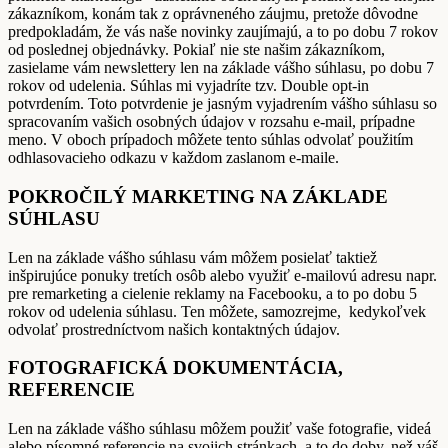
zákazníkom, konám tak z oprávneného záujmu, pretože dôvodne
predpokladám, že vás naše novinky zaujímajú, a to po dobu 7 rokov
od poslednej objednávky. Pokiaľ nie ste našim zákazníkom,
zasielame vám newslettery len na základe vášho súhlasu, po dobu 7
rokov od udelenia. Súhlas mi vyjadríte tzv. Double opt-in
potvrdením. Toto potvrdenie je jasným vyjadrením vášho súhlasu so
spracovaním vašich osobných údajov v rozsahu e-mail, prípadne
meno. V oboch prípadoch môžete tento súhlas odvolať použitím
odhlasovacieho odkazu v každom zaslanom e-maile.
POKROČILÝ MARKETING NA ZÁKLADE
SÚHLASU
Len na základe vášho súhlasu vám môžem posielať taktiež
inšpirujúce ponuky tretích osôb alebo využiť e-mailovú adresu napr.
pre remarketing a cielenie reklamy na Facebooku, a to po dobu 5
rokov od udelenia súhlasu. Ten môžete, samozrejme, kedykoľvek
odvolať prostredníctvom našich kontaktných údajov.
FOTOGRAFICKÁ DOKUMENTÁCIA,
REFERENCIE
Len na základe vášho súhlasu môžem použiť vaše fotografie, videá
alebo písomné referencie na svojich stránkach, a to do doby, než váš