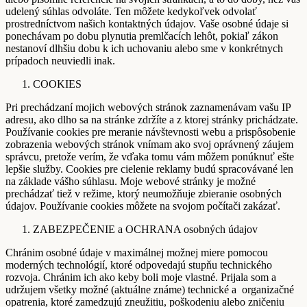
udelený súhlas odvoláte. Ten môžete kedykoľvek odvolať
prostredníctvom našich kontaktných údajov. Vaše osobné údaje si
ponechávam po dobu plynutia premlčacích lehôt, pokiaľ zákon
nestanoví dlhšiu dobu k ich uchovaniu alebo sme v konkrétnych
prípadoch neuviedli inak.
COOKIES
Pri prechádzaní mojich webových stránok zaznamenávam vašu IP
adresu, ako dlho sa na stránke zdržíte a z ktorej stránky prichádzate.
Používanie cookies pre meranie návštevnosti webu a prispôsobenie
zobrazenia webových stránok vnímam ako svoj oprávnený záujem
správcu, pretože verím, že vďaka tomu vám môžem ponúknuť ešte
lepšie služby. Cookies pre cielenie reklamy budú spracovávané len
na základe vášho súhlasu. Moje webové stránky je možné
prechádzať tiež v režime, ktorý neumožňuje zbieranie osobných
údajov. Používanie cookies môžete na svojom počítači zakázať.
ZABEZPEČENIE a OCHRANA osobných údajov
Chránim osobné údaje v maximálnej možnej miere pomocou
moderných technológií, ktoré odpovedajú stupňu technického
rozvoja. Chránim ich ako keby boli moje vlastné. Prijala som a
udržujem všetky možné (aktuálne známe) technické a organizačné
opatrenia, ktoré zamedzujú zneužitiu, poškodeniu alebo zničeniu