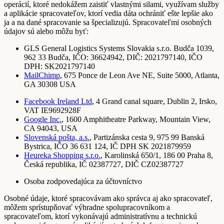
operácií, ktoré nedokážem zaistiť vlastnými silami, využívam služby
a aplikácie spracovateľov, ktorí vedia dáta ochrániť ešte lepšie ako
ja a na dané spracovanie sa špecializujú. Spracovateľmi osobných
údajov sú alebo môžu byť:
GLS General Logistics Systems Slovakia s.r.o. Budča 1039,
962 33 Budča, IČO: 36624942, DIČ: 2021797140, IČO
DPH: SK2021797140
MailChimp
, 675 Ponce de Leon Ave NE, Suite 5000, Atlanta,
GA 30308 USA
Facebook Ireland Ltd
, 4 Grand canal square, Dublin 2, Irsko,
VAT IE9692928F
Google Inc.
, 1600 Amphitheatre Parkway, Mountain View,
CA 94043, USA
Slovenská pošta, a.s.
, Partizánska cesta 9, 975 99 Banská
Bystrica, IČO 36 631 124, IČ DPH SK 2021879959
Heureka Shopping s.r.o.
, Karolinská 650/1, 186 00 Praha 8,
Česká republika, IČ 02387727, DIČ CZ02387727
Osoba zodpovedajúca za účtovníctvo
Osobné údaje, ktoré spracovávam ako správca aj ako spracovateľ,
môžem sprístupňovať výhradne spolupracovníkom a
spracovateľom, ktorí vykonávajú administratívnu a technickú