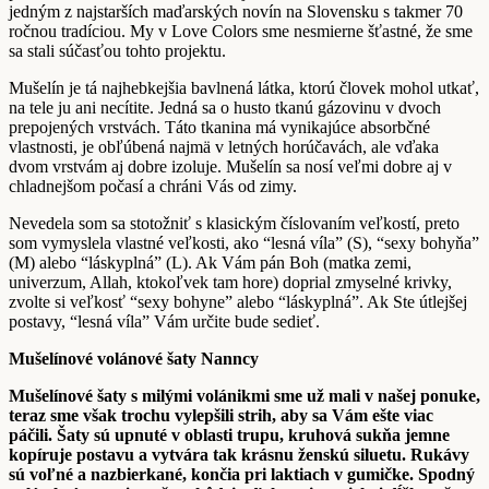
jedným z najstarších maďarských novín na Slovensku s takmer 70
ročnou tradíciou. My v Love Colors sme nesmierne šťastné, že sme
sa stali súčasťou tohto projektu.
Mušelín je tá najhebkejšia bavlnená látka, ktorú človek mohol utkať,
na tele ju ani necítite. Jedná sa o husto tkanú gázovinu v dvoch
prepojených vrstvách. Táto tkanina má vynikajúce absorbčné
vlastnosti, je obľúbená najmä v letných horúčavách, ale vďaka
dvom vrstvám aj dobre izoluje. Mušelín sa nosí veľmi dobre aj v
chladnejšom počasí a chráni Vás od zimy.
Nevedela som sa stotožniť s klasickým číslovaním veľkostí, preto
som vymyslela vlastné veľkosti, ako “lesná víla” (S), “sexy bohyňa”
(M) alebo “láskyplná” (L). Ak Vám pán Boh (matka zemi,
univerzum, Allah, ktokoľvek tam hore) doprial zmyselné krivky,
zvolte si veľkosť “sexy bohyne” alebo “láskyplná”. Ak Ste útlejšej
postavy, “lesná víla” Vám určite bude sedieť.
Mušelínové volánové šaty Nanncy
Mušelínové šaty s milými volánikmi sme už mali v našej ponuke,
teraz sme však trochu vylepšili strih, aby sa Vám ešte viac
páčili. Šaty sú upnuté v oblasti trupu, kruhová sukňa jemne
kopíruje postavu a vytvára tak krásnu ženskú siluetu. Rukávy
sú voľné a nazbierkané, končia pri laktiach v gumičke. Spodný