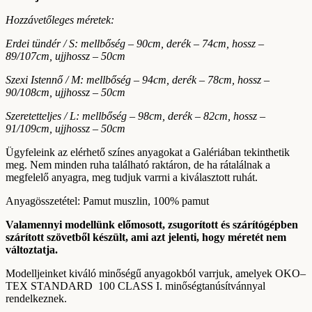
Hozzávetőleges méretek:
Erdei tündér / S: mellbőség – 90cm, derék – 74cm, hossz –
89/107cm, ujjhossz – 50cm
Szexi Istennő / M: mellbőség – 94cm, derék – 78cm, hossz –
90/108cm, ujjhossz – 50cm
Szeretetteljes / L: mellbőség – 98cm, derék – 82cm, hossz –
91/109cm, ujjhossz – 50cm
Ügyfeleink az elérhető színes anyagokat a Galériában tekinthetik
meg. Nem minden ruha található raktáron, de ha rátalálnak a
megfelelő anyagra, meg tudjuk varrni a kiválasztott ruhát.
Anyagösszetétel: Pamut muszlin, 100% pamut
Valamennyi modellünk előmosott, zsugorított és szárítógépben
szárított szövetből készült, ami azt jelenti, hogy méretét nem
változtatja.
Modelljeinket kiváló minőségű anyagokból varrjuk, amelyek OKO–
TEX STANDARD 100 CLASS I. minőségtanúsítvánnyal
rendelkeznek.