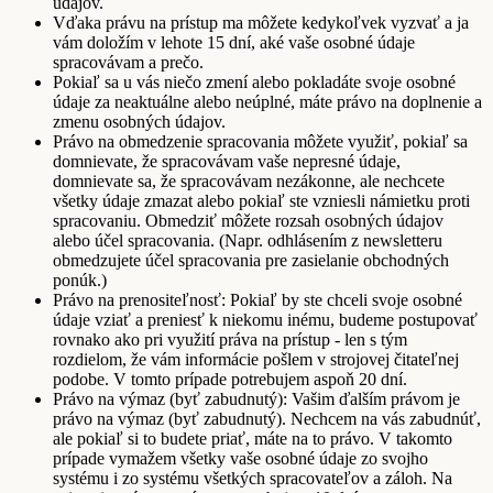
údajov.
Vďaka právu na prístup ma môžete kedykoľvek vyzvať a ja
vám doložím v lehote 15 dní, aké vaše osobné údaje
spracovávam a prečo.
Pokiaľ sa u vás niečo zmení alebo pokladáte svoje osobné
údaje za neaktuálne alebo neúplné, máte právo na doplnenie a
zmenu osobných údajov.
Právo na obmedzenie spracovania môžete využiť, pokiaľ sa
domnievate, že spracovávam vaše nepresné údaje,
domnievate sa, že spracovávam nezákonne, ale nechcete
všetky údaje zmazat alebo pokiaľ ste vzniesli námietku proti
spracovaniu. Obmedziť môžete rozsah osobných údajov
alebo účel spracovania. (Napr. odhlásením z newsletteru
obmedzujete účel spracovania pre zasielanie obchodných
ponúk.)
Právo na prenositeľnosť: Pokiaľ by ste chceli svoje osobné
údaje vziať a preniesť k niekomu inému, budeme postupovať
rovnako ako pri využití práva na prístup - len s tým
rozdielom, že vám informácie pošlem v strojovej čitateľnej
podobe. V tomto prípade potrebujem aspoň 20 dní.
Právo na výmaz (byť zabudnutý): Vašim ďalším právom je
právo na výmaz (byť zabudnutý). Nechcem na vás zabudnúť,
ale pokiaľ si to budete priať, máte na to právo. V takomto
prípade vymažem všetky vaše osobné údaje zo svojho
systému i zo systému všetkých spracovateľov a záloh. Na