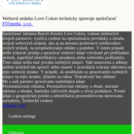
Webovú stránku Love Colors technicky spravuje spoločnosť
FITmedia, s.r.o.
Spoločnosť Julianna Rencés Kovács Love Colors, vrátane niektorých
svojich partnerov, využíva cookies na optimalizáciu prevádzky a obsahu
svojich webových stránok, ako aj na meranie preferencií návštevníkov
svojich stránok, na prispôsobovanie reklám a podobne. V tomto prípade
môže získavať prístup a spracúvať niektoré údaje vytvárané pri prehliadaní
stránok, napríklad identifikátory zariadenia alebo webového prehliadača.
Tieto údaje môžu mať povahu osobných údajov. Vaše nastavenia a súhlasy
môžete kedykoľvek upraviť alebo zmeniť v pravidlách ochrany súkromia na
tejto webovej stránke. V prípade, ak nesúhlasíte so spracúvaním osobných
údajov na tejto stránke, kliknite na odkaz "Pokračovať bez súhlasu".
My a naši partneri spracúvame nasledujúce údaje:
Personalizovaná reklama, Personalizované reklamy a obsah, meranie
reklamy a obsahu, štatistiky cieľových skupín a vývoj produktov, Presné
údaje o geografickej polohe a identifikácia prostredníctvom skenovania
zariadenia, Technické cookies
Zobraziť viac.
Cookies settings
Súhlasím