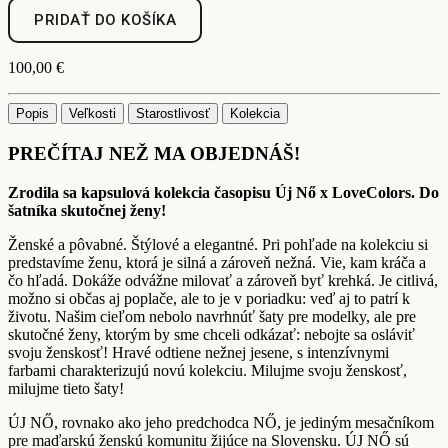
PRIDAŤ DO KOŠÍKA
100,00
€
Popis
Veľkosti
Starostlivosť
Kolekcia
PREČÍTAJ NEŽ MA OBJEDNÁŠ!
Zrodila sa kapsulová kolekcia časopisu Új Nő x LoveColors.
Do
šatníka skutočnej ženy!
Ženské a pôvabné. Štýlové a elegantné. Pri pohľade na kolekciu si
predstavíme ženu, ktorá je silná a zároveň nežná. Vie, kam kráča a
čo hľadá. Dokáže odvážne milovať a zároveň byť krehká. Je citlivá,
možno si občas aj poplače, ale to je v poriadku: veď aj to patrí k
životu. Našim cieľom nebolo navrhnúť šaty pre modelky, ale pre
skutočné ženy, ktorým by sme chceli odkázať: nebojte sa osláviť
svoju ženskosť! Hravé odtiene nežnej jesene, s intenzívnymi
farbami charakterizujú novú kolekciu. Milujme svoju ženskosť,
milujme tieto šaty!
ÚJ NŐ, rovnako ako jeho predchodca NŐ, je jediným mesačníkom
pre maďarskú ženskú komunitu žijúce na Slovensku. ÚJ NŐ sú