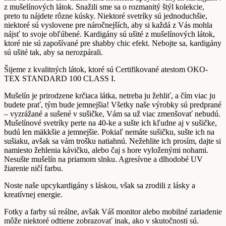
z mušelínových látok. Snažili sme sa o rozmanitý štýl kolekcie,
preto tu nájdete rôzne kúsky. Niektoré svetríky sú jednoduchšie,
niektoré sú vyslovene pre náročnejších, aby si každá z Vás mohla
nájsť to svoje obľúbené. Kardigány sú ušité z mušelínových látok,
ktoré nie sú zapošívané pre shabby chic efekt. Nebojte sa, kardigány
sú ušité tak, aby sa nerozpárali.
Šijeme z kvalitných látok, ktoré sú Certifikované atestom OKO-
TEX STANDARD 100 CLASS I.
Mušelín je prirodzene krčiaca látka, netreba ju žehliť, a čím viac ju
budete prať, tým bude jemnejšia! Všetky naše výrobky sú predprané
– vyzrážané a sušené v sušičke, Vám sa už viac zmenšovať nebudú.
Mušelínové svetríky perte na 40-ke a sušte ich kľudne aj v sušičke,
budú len mäkkšie a jemnejšie. Pokiaľ nemáte sušičku, sušte ich na
sušiaku, avšak sa vám trošku natiahnú. Nežehlite ich prosím, dajte si
namiesto žehlenia kávičku, alebo čaj s hore vyloženými nohami.
Nesušte mušelín na priamom slnku. Agresívne a dlhodobé UV
žiarenie ničí farbu.
Noste naše upcykardigány s láskou, však sa zrodili z lásky a
kreatívnej energie.
Fotky a farby sú reálne, avšak Váš monitor alebo mobilné zariadenie
môže niektoré odtiene zobrazovať inak, ako v skutočnosti sú.