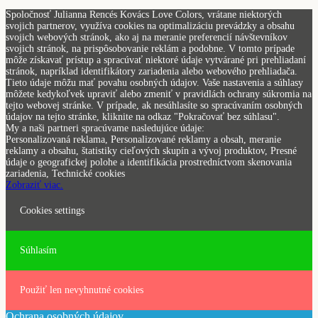
Spoločnosť Julianna Rencés Kovács Love Colors, vrátane niektorých
svojich partnerov, využíva cookies na optimalizáciu prevádzky a obsahu
svojich webových stránok, ako aj na meranie preferencií návštevníkov
svojich stránok, na prispôsobovanie reklám a podobne. V tomto prípade
môže získavať prístup a spracúvať niektoré údaje vytvárané pri prehliadaní
stránok, napríklad identifikátory zariadenia alebo webového prehliadača.
Tieto údaje môžu mať povahu osobných údajov. Vaše nastavenia a súhlasy
môžete kedykoľvek upraviť alebo zmeniť v pravidlách ochrany súkromia na
tejto webovej stránke. V prípade, ak nesúhlasíte so spracúvaním osobných
údajov na tejto stránke, kliknite na odkaz "Pokračovať bez súhlasu".
My a naši partneri spracúvame nasledujúce údaje:
Personalizovaná reklama, Personalizované reklamy a obsah, meranie
reklamy a obsahu, štatistiky cieľových skupín a vývoj produktov, Presné
údaje o geografickej polohe a identifikácia prostredníctvom skenovania
zariadenia, Technické cookies
Zobraziť viac.
Cookies settings
Súhlasím
Použiť len nevyhnutné cookies
Ochrana osobných údajov