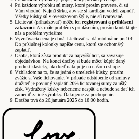
Pri každom výrobku sú miery, ktoré prosím preverte, či sú
Vám vhodné. Najmä šírku, aby ste si kardigán vedeli zapnúť.
Všetky kúsky sú v oversizovom štýle, nie sú tvarované.
Licitovať (prihadzovať) môžu len
registrovaní a prihlásení
zákazníci
. Ak máte problém s prihlásením, prosím kontaktujte
nás a problém vyriešíme.
Vyvolávacia cena je daná. Licitovať sa dá minimálne po 10€.
Do príslušnej kolonky napíšte cenu, ktorú ste ochotná/ý
zaplatiť.
Osoba, ktorá získa produkt za najvyšší licit, sa zaväzuje
objednávkou. Na konci dražby si bude môcť kúpiť daný
produkt klasicky, ako keď nakupuje na našom eshope.
Vzhľadom na to, že sa jedná o umelecké kúsky, prosím
zvážte si Vaše licitovanie. V prípade odstúpenie od zmluvy
dražiteľ je povinný zaplatiť 20% licitovanej sumy za ušlý
zisk. Vydražený kúsky neberieme naspäť a nebude sa dať ich
zameniť za iné výrobky. Ďakujeme za pochopenie.
Dražba trvá do 26.januára 2025 do 18:00 hodín.