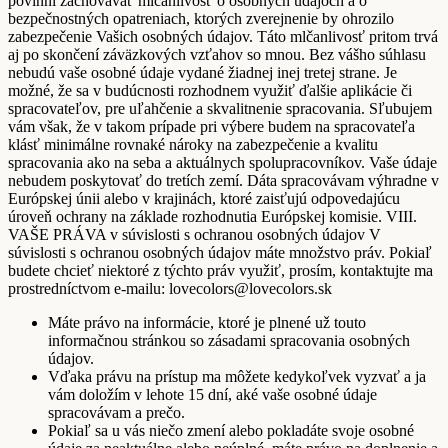
povinní zachovávať mlčanlivosť o osobných údajoch a o
bezpečnostných opatreniach, ktorých zverejnenie by ohrozilo
zabezpečenie Vašich osobných údajov. Táto mlčanlivosť pritom trvá
aj po skončení záväzkových vzťahov so mnou. Bez vášho súhlasu
nebudú vaše osobné údaje vydané žiadnej inej tretej strane. Je
možné, že sa v budúcnosti rozhodnem využiť ďalšie aplikácie či
spracovateľov, pre uľahčenie a skvalitnenie spracovania. Sľubujem
vám však, že v takom prípade pri výbere budem na spracovateľa
klásť minimálne rovnaké nároky na zabezpečenie a kvalitu
spracovania ako na seba a aktuálnych spolupracovníkov. Vaše údaje
nebudem poskytovať do tretích zemí. Dáta spracovávam výhradne v
Európskej únii alebo v krajinách, ktoré zaisťujú odpovedajúcu
úroveň ochrany na základe rozhodnutia Európskej komisie. VIII.
VAŠE PRÁVA v súvislosti s ochranou osobných údajov V
súvislosti s ochranou osobných údajov máte množstvo práv. Pokiaľ
budete chcieť niektoré z týchto práv využiť, prosím, kontaktujte ma
prostredníctvom e-mailu: lovecolors@lovecolors.sk
Máte právo na informácie, ktoré je plnené už touto
informačnou stránkou so zásadami spracovania osobných
údajov.
Vďaka právu na prístup ma môžete kedykoľvek vyzvať a ja
vám doložím v lehote 15 dní, aké vaše osobné údaje
spracovávam a prečo.
Pokiaľ sa u vás niečo zmení alebo pokladáte svoje osobné