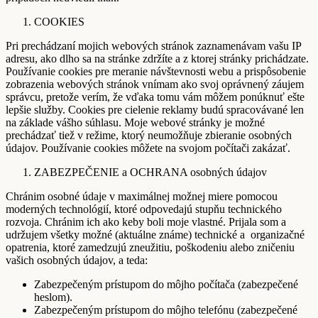
COOKIES
Pri prechádzaní mojich webových stránok zaznamenávam vašu IP
adresu, ako dlho sa na stránke zdržíte a z ktorej stránky prichádzate.
Používanie cookies pre meranie návštevnosti webu a prispôsobenie
zobrazenia webových stránok vnímam ako svoj oprávnený záujem
správcu, pretože verím, že vďaka tomu vám môžem ponúknuť ešte
lepšie služby. Cookies pre cielenie reklamy budú spracovávané len
na základe vášho súhlasu. Moje webové stránky je možné
prechádzať tiež v režime, ktorý neumožňuje zbieranie osobných
údajov. Používanie cookies môžete na svojom počítači zakázať.
ZABEZPEČENIE a OCHRANA osobných údajov
Chránim osobné údaje v maximálnej možnej miere pomocou
moderných technológií, ktoré odpovedajú stupňu technického
rozvoja. Chránim ich ako keby boli moje vlastné. Prijala som a
udržujem všetky možné (aktuálne známe) technické a organizačné
opatrenia, ktoré zamedzujú zneužitiu, poškodeniu alebo zničeniu
vašich osobných údajov, a teda:
Zabezpečeným prístupom do môjho počítača (zabezpečené
heslom).
Zabezpečeným prístupom do môjho telefónu (zabezpečené