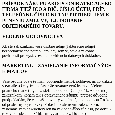
PRÍPADE NÁKUPU AKO PODNIKATEĽ ALEBO
FIRMA TIEŽ IČO A DIČ, ČÍSLO ÚČTU, PRÍP.
TELEFÓNNE ČÍSLO NUTNE POTREBUJEM K
PLNENIU ZMLUVY, T.J. DODANIE
OBJEDNANÉHO TOVARU.
VEDENIE ÚČTOVNÍCTVA
Ak ste zákazníkom, vaše osobné údaje (fakturačné údaje)
bezpodmienečne potrebujem, aby som vyhovela zákonnej
povinnosti pre vystavovanie a evidenciu daňových dokladov.
MARKETING - ZASIELANIE INFORMAČNÝCH
E-MAILOV
Vaše osobné údaje (e-mail, poprípade meno), pohlavie, na čo klikáte
v e-maile a kedy ich najčastejšie otvárate využívam za účelom
priameho marketingu - zasielanie obchodných ponúk. Ak ste mojim
zákazníkom, konám tak z oprávneného záujmu, pretože dôvodne
predpokladám, že vás naše novinky zaujímajú, a to po dobu 7 rokov
od poslednej objednávky. Pokiaľ nie ste našim zákazníkom,
zasielame vám newslettery len na základe vášho súhlasu, po dobu 7
rokov od udelenia. Súhlas mi vyjadríte tzv. Double opt-in