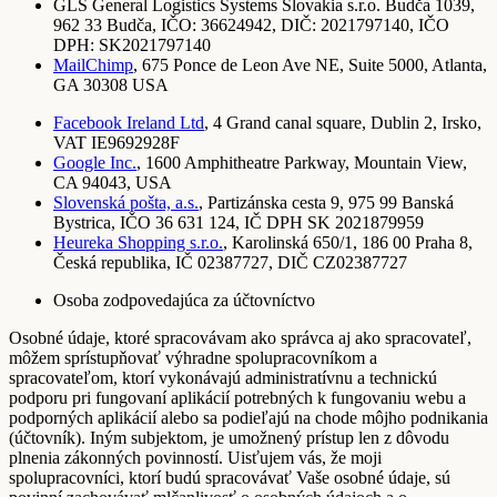
GLS General Logistics Systems Slovakia s.r.o. Budča 1039,
962 33 Budča, IČO: 36624942, DIČ: 2021797140, IČO
DPH: SK2021797140
MailChimp
, 675 Ponce de Leon Ave NE, Suite 5000, Atlanta,
GA 30308 USA
Facebook Ireland Ltd
, 4 Grand canal square, Dublin 2, Irsko,
VAT IE9692928F
Google Inc.
, 1600 Amphitheatre Parkway, Mountain View,
CA 94043, USA
Slovenská pošta, a.s.
, Partizánska cesta 9, 975 99 Banská
Bystrica, IČO 36 631 124, IČ DPH SK 2021879959
Heureka Shopping s.r.o.
, Karolinská 650/1, 186 00 Praha 8,
Česká republika, IČ 02387727, DIČ CZ02387727
Osoba zodpovedajúca za účtovníctvo
Osobné údaje, ktoré spracovávam ako správca aj ako spracovateľ,
môžem sprístupňovať výhradne spolupracovníkom a
spracovateľom, ktorí vykonávajú administratívnu a technickú
podporu pri fungovaní aplikácií potrebných k fungovaniu webu a
podporných aplikácií alebo sa podieľajú na chode môjho podnikania
(účtovník). Iným subjektom, je umožnený prístup len z dôvodu
plnenia zákonných povinností. Uisťujem vás, že moji
spolupracovníci, ktorí budú spracovávať Vaše osobné údaje, sú