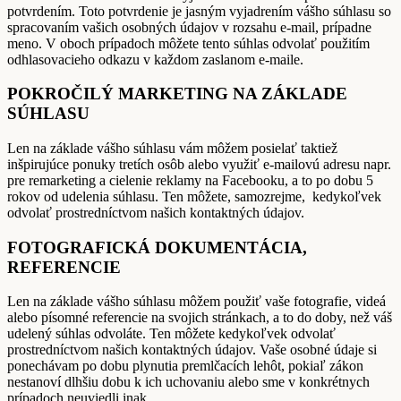
potvrdením. Toto potvrdenie je jasným vyjadrením vášho súhlasu so
spracovaním vašich osobných údajov v rozsahu e-mail, prípadne
meno. V oboch prípadoch môžete tento súhlas odvolať použitím
odhlasovacieho odkazu v každom zaslanom e-maile.
POKROČILÝ MARKETING NA ZÁKLADE
SÚHLASU
Len na základe vášho súhlasu vám môžem posielať taktiež
inšpirujúce ponuky tretích osôb alebo využiť e-mailovú adresu napr.
pre remarketing a cielenie reklamy na Facebooku, a to po dobu 5
rokov od udelenia súhlasu. Ten môžete, samozrejme, kedykoľvek
odvolať prostredníctvom našich kontaktných údajov.
FOTOGRAFICKÁ DOKUMENTÁCIA,
REFERENCIE
Len na základe vášho súhlasu môžem použiť vaše fotografie, videá
alebo písomné referencie na svojich stránkach, a to do doby, než váš
udelený súhlas odvoláte. Ten môžete kedykoľvek odvolať
prostredníctvom našich kontaktných údajov. Vaše osobné údaje si
ponechávam po dobu plynutia premlčacích lehôt, pokiaľ zákon
nestanoví dlhšiu dobu k ich uchovaniu alebo sme v konkrétnych
prípadoch neuviedli inak.