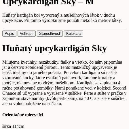
Upcykardigán Sky – M
Huňatý kardigán bol vytvorený z mušelínových látok v duchu
upcyklácie. Pri tomto výrobku sme použili niekoľko metrov látky.
Popis
Veľkosti
Starostlivosť
Kolekcia
Huňatý upcykardigán Sky
Milujeme kvetinky, nezábudky, fialky a všetko, čo nám pripomína
jar a čerstvo zobudenú prírodu. Tento mäkkučký upcysvetrík je
tenší, ideálny do jarného počasia. Po celom kardigánu sú našité
vzorované kocky, ktoré evokujú patchwork, farebné korálky a
motýle, olemované modrým mušelínom. Kardigán sa zapína na 4
ručne poťahované gombíky. Nami ponúkané veci v kolekcii Second
Chance sú už vyprané a vysušené v sušičke. Perte a sušte v pračke v
zapnutom stave naruby (kvôli perličkám), na 40 C a sušte v sušičke,
alebo volne položené na sušiaku.
Orientačné miery: M
šírka 114cm