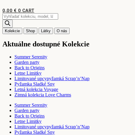
Preskočiť
na
0,00
€
0
CART
obsah
Products
search
Kolekcie
Shop
Látky
O nás
Aktuálne dostupné Kolekcie
Summer Serenity
Garden party
Back to Origins
Letne Limitky
Limitované upcypyžamká Scrap’n’Nap
Pyžamka Sladké Sny
Letná kolekcia Voyage
Zimná kolekcia Love Charms
Summer Serenity
Garden party
Back to Origins
Letne Limitky
Limitované upcypyžamká Scrap’n’Nap
Pyžamka Sladké Sny