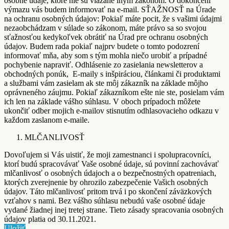
osobné údaje, ktoré nie sú viazané iným zákonom. O dokončení
výmazu vás budem informovať na e-mail. SŤAŽNOSŤ na Úrade
na ochranu osobných údajov: Pokiaľ máte pocit, že s vašimi údajmi
nezaobchádzam v súlade so zákonom, máte právo sa so svojou
sťažnosťou kedykoľvek obrátiť na Úrad pre ochranu osobných
údajov. Budem rada pokiaľ najprv budete o tomto podozrení
informovať mňa, aby som s tým mohla niečo urobiť a prípadné
pochybenie napraviť. Odhlásenie zo zasielania newsletterov a
obchodných ponúk, E-maily s inšpiráciou, článkami či produktami
a službami vám zasielam ak ste môj zákazník na základe môjho
oprávneného záujmu. Pokiaľ zákazníkom ešte nie ste, posielam vám
ich len na základe vášho súhlasu. V oboch prípadoch môžete
ukončiť odber mojich e-mailov stisnutím odhlasovacieho odkazu v
každom zaslanom e-maile.
MLČANLIVOSŤ
Dovoľujem si Vás uistiť, že moji zamestnanci i spolupracovníci,
ktorí budú spracovávať Vaše osobné údaje, sú povinní zachovávať
mlčanlivosť o osobných údajoch a o bezpečnostných opatreniach,
ktorých zverejnenie by ohrozilo zabezpečenie Vašich osobných
údajov. Táto mlčanlivosť pritom trvá i po skončení záväzkových
vzťahov s nami. Bez vášho súhlasu nebudú vaše osobné údaje
vydané žiadnej inej tretej strane. Tieto zásady spracovania osobných
údajov platia od 30.11.2021.
Uložiť