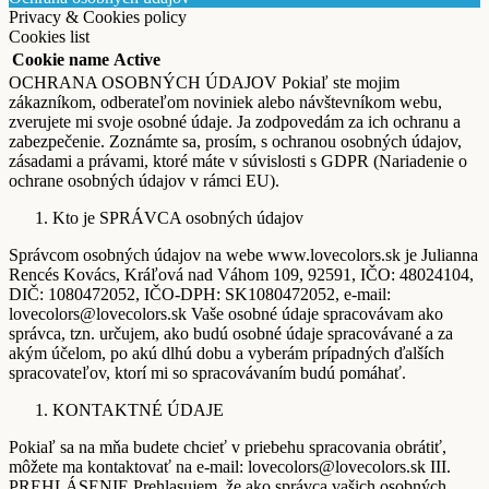
Privacy & Cookies policy
Cookies list
Cookie name
Active
OCHRANA OSOBNÝCH ÚDAJOV Pokiaľ ste mojim
zákazníkom, odberateľom noviniek alebo návštevníkom webu,
zverujete mi svoje osobné údaje. Ja zodpovedám za ich ochranu a
zabezpečenie. Zoznámte sa, prosím, s ochranou osobných údajov,
zásadami a právami, ktoré máte v súvislosti s GDPR (Nariadenie o
ochrane osobných údajov v rámci EU).
Kto je SPRÁVCA osobných údajov
Správcom osobných údajov na webe www.lovecolors.sk je Julianna
Rencés Kovács, Kráľová nad Váhom 109, 92591, IČO: 48024104,
DIČ: 1080472052, IČO-DPH: SK1080472052, e-mail:
lovecolors@lovecolors.sk Vaše osobné údaje spracovávam ako
správca, tzn. určujem, ako budú osobné údaje spracovávané a za
akým účelom, po akú dlhú dobu a vyberám prípadných ďalších
spracovateľov, ktorí mi so spracovávaním budú pomáhať.
KONTAKTNÉ ÚDAJE
Pokiaľ sa na mňa budete chcieť v priebehu spracovania obrátiť,
môžete ma kontaktovať na e-mail: lovecolors@lovecolors.sk III.
PREHLÁSENIE Prehlasujem, že ako správca vašich osobných