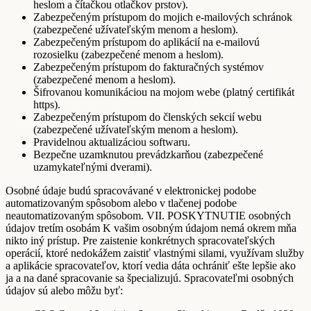
heslom a čítačkou otlačkov prstov).
Zabezpečeným prístupom do mojich e-mailových schránok
(zabezpečené užívateľským menom a heslom).
Zabezpečeným prístupom do aplikácií na e-mailovú
rozosielku (zabezpečené menom a heslom).
Zabezpečeným prístupom do fakturačných systémov
(zabezpečené menom a heslom).
Šifrovanou komunikáciou na mojom webe (platný certifikát
https).
Zabezpečeným prístupom do členských sekcií webu
(zabezpečené užívateľským menom a heslom).
Pravidelnou aktualizáciou softwaru.
Bezpečne uzamknutou prevádzkarňou (zabezpečené
uzamykateľnými dverami).
Osobné údaje budú spracovávané v elektronickej podobe
automatizovaným spôsobom alebo v tlačenej podobe
neautomatizovaným spôsobom. VII. POSKYTNUTIE osobných
údajov tretím osobám K vašim osobným údajom nemá okrem mňa
nikto iný prístup. Pre zaistenie konkrétnych spracovateľských
operácií, ktoré nedokážem zaistiť vlastnými silami, využívam služby
a aplikácie spracovateľov, ktorí vedia dáta ochrániť ešte lepšie ako
ja a na dané spracovanie sa špecializujú. Spracovateľmi osobných
údajov sú alebo môžu byť: