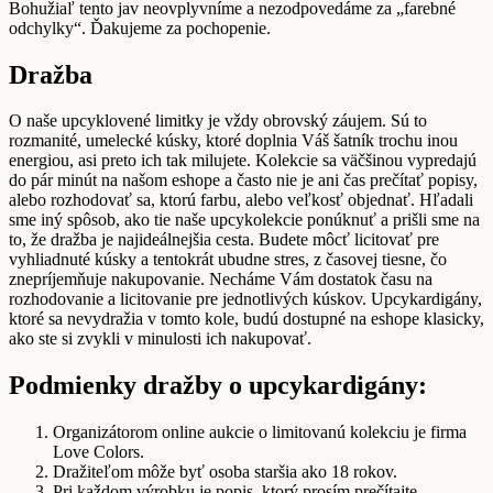
Bohužiaľ tento jav neovplyvníme a nezodpovedáme za „farebné
odchylky“. Ďakujeme za pochopenie.
Dražba
O naše upcyklovené limitky je vždy obrovský záujem. Sú to
rozmanité, umelecké kúsky, ktoré doplnia Váš šatník trochu inou
energiou, asi preto ich tak milujete. Kolekcie sa väčšinou vypredajú
do pár minút na našom eshope a často nie je ani čas prečítať popisy,
alebo rozhodovať sa, ktorú farbu, alebo veľkosť objednať. Hľadali
sme iný spôsob, ako tie naše upcykolekcie ponúknuť a prišli sme na
to, že dražba je najideálnejšia cesta. Budete môcť licitovať pre
vyhliadnuté kúsky a tentokrát ubudne stres, z časovej tiesne, čo
znepríjemňuje nakupovanie. Necháme Vám dostatok času na
rozhodovanie a licitovanie pre jednotlivých kúskov. Upcykardigány,
ktoré sa nevydražia v tomto kole, budú dostupné na eshope klasicky,
ako ste si zvykli v minulosti ich nakupovať.
Podmienky dražby o upcykardigány:
Organizátorom online aukcie o limitovanú kolekciu je firma
Love Colors.
Dražiteľom môže byť osoba staršia ako 18 rokov.
Pri každom výrobku je popis, ktorý prosím prečítajte.