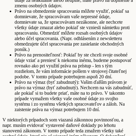
údaje za neaktuálne alebo neúplné, máte právo na doplnenie a
zmenu osobných údajov.
Právo na obmedzenie spracovania môžete využiť, pokiaľ sa
domnievate, že spracovávam vaše nepresné údaje,
domnievate sa, že spracovávam nezákonne, ale nechcete
všetky údaje zmazat alebo pokiaľ ste vzniesli námietku proti
spracovaniu. Obmedziť môžete rozsah osobných údajov
alebo účel spracovania. (Napr. odhlásením z newsletteru
obmedzujete účel spracovania pre zasielanie obchodných
ponúk.)
Právo na prenositeľnosť: Pokiaľ by ste chceli svoje osobné
údaje vziať a preniesť k niekomu inému, budeme postupovať
rovnako ako pri využití práva na prístup - len s tým
rozdielom, že vám informácie pošlem v strojovej čitateľnej
podobe. V tomto prípade potrebujem aspoň 20 dní.
Právo na výmaz (byť zabudnutý): Vašim ďalším právom je
právo na výmaz (byť zabudnutý). Nechcem na vás zabudnúť,
ale pokiaľ si to budete priať, máte na to právo. V takomto
prípade vymažem všetky vaše osobné údaje zo svojho
systému i zo systému všetkých spracovateľov a záloh. Na
zaistenie práva na výmaz potrebujem 10 dní.
V niektorých prípadoch som viazaná zákonnou povinnosťou, a
napr. musím evidovať vystavené daňové doklady po lehotu
stanovenú zákonom. V tomto prípade teda zmažem všetky také