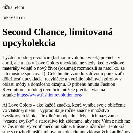
dĺžka 54cm
rukáv 61cm
Second Chance, limitovaná
upcykolekcia
Týždeň módnej revolúcie (fashion revolution week) prebieha v
apríli, ale u nás v Love Colors upcyklujeme vtedy, keď zvyškové
materiály volajú o nový život (rozumej: rozmnožili sa natoľko, že
ich musíme spracovať)! Celé hnutie vzniklo z dôvodu poukázať na
dôležitosť upcyklácie, recyklácie a využitie lokálnych zdrojov v
oblasti módy a domáceho dizajnu. O príbehu hnutia Fashion
Revolution – módnej revolúcie môžete prečítať viac na
stránke
https://www.fashionrevolution.org/
Aj Love Colors – ako každá značka, ktorá vyrába svoje oblečenie
vo vlatstnej dielni – vyprodukuje ročne značné množstvo
zvyškových látok a “textilného odpadu”. My si ich nazývame
“vzácne zvyšky” a starostlivo ich zbierame, aby sme Vám z nich raz
za čas mohli vytvoriť niečo unikátne, krásne a užitočné. Tentokrát
sme sa rozhodli ušiť limitovanú kolekciu upcyklovaných kardigánov