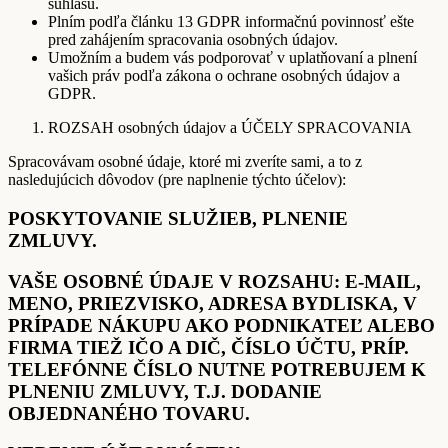
súhlasu.
Plním podľa článku 13 GDPR informačnú povinnosť ešte
pred zahájením spracovania osobných údajov.
Umožním a budem vás podporovať v uplatňovaní a plnení
vašich práv podľa zákona o ochrane osobných údajov a
GDPR.
ROZSAH osobných údajov a ÚČELY SPRACOVANIA
Spracovávam osobné údaje, ktoré mi zveríte sami, a to z
nasledujúcich dôvodov (pre naplnenie týchto účelov):
POSKYTOVANIE SLUŽIEB, PLNENIE
ZMLUVY.
VAŠE OSOBNÉ ÚDAJE V ROZSAHU: E-MAIL,
MENO, PRIEZVISKO, ADRESA BYDLISKA, V
PRÍPADE NÁKUPU AKO PODNIKATEĽ ALEBO
FIRMA TIEŽ IČO A DIČ, ČÍSLO ÚČTU, PRÍP.
TELEFÓNNE ČÍSLO NUTNE POTREBUJEM K
PLNENIU ZMLUVY, T.J. DODANIE
OBJEDNANÉHO TOVARU.