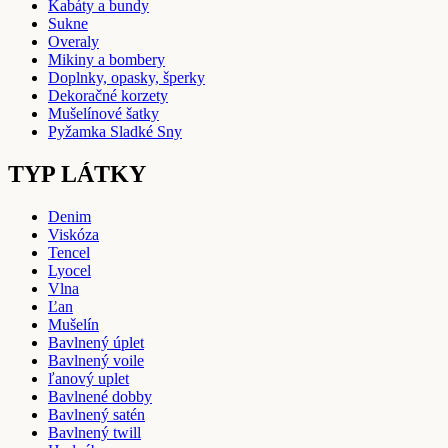
Kabáty a bundy
Sukne
Overaly
Mikiny a bombery
Doplnky, opasky, šperky
Dekoračné korzety
Mušelínové šatky
Pyžamka Sladké Sny
TYP LÁTKY
Denim
Viskóza
Tencel
Lyocel
Vlna
Ľan
Mušelín
Bavlnený úplet
Bavlnený voile
ľanový uplet
Bavlnené dobby
Bavlnený satén
Bavlnený twill