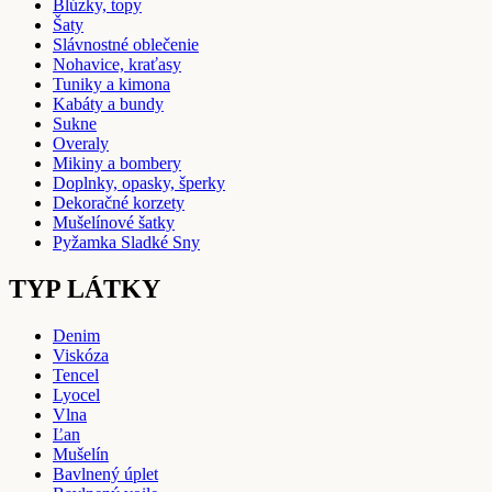
Blúzky, topy
Šaty
Slávnostné oblečenie
Nohavice, kraťasy
Tuniky a kimona
Kabáty a bundy
Sukne
Overaly
Mikiny a bombery
Doplnky, opasky, šperky
Dekoračné korzety
Mušelínové šatky
Pyžamka Sladké Sny
TYP LÁTKY
Denim
Viskóza
Tencel
Lyocel
Vlna
Ľan
Mušelín
Bavlnený úplet