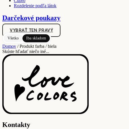
Cupro
Rozdelenie podľa látok
Darčekové poukazy
VYBRAŤ TEN PRAVÝ
Všetko
Iba skladom
Domov
/ Produkt farba / biela
Skúste hľadať niečo iné...
Kontakty