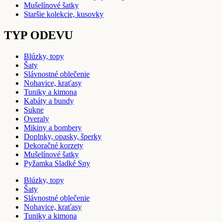
Mušelínové šatky
Staršie kolekcie, kusovky
TYP ODEVU
Blúzky, topy
Šaty
Slávnostné oblečenie
Nohavice, kraťasy
Tuniky a kimona
Kabáty a bundy
Sukne
Overaly
Mikiny a bombery
Doplnky, opasky, šperky
Dekoračné korzety
Mušelínové šatky
Pyžamka Sladké Sny
Blúzky, topy
Šaty
Slávnostné oblečenie
Nohavice, kraťasy
Tuniky a kimona