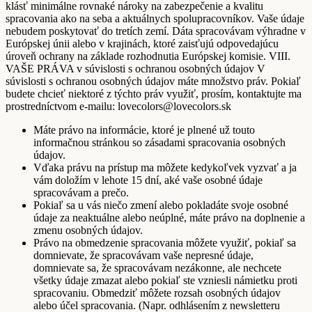
klásť minimálne rovnaké nároky na zabezpečenie a kvalitu
spracovania ako na seba a aktuálnych spolupracovníkov. Vaše údaje
nebudem poskytovať do tretích zemí. Dáta spracovávam výhradne v
Európskej únii alebo v krajinách, ktoré zaisťujú odpovedajúcu
úroveň ochrany na základe rozhodnutia Európskej komisie. VIII.
VAŠE PRÁVA v súvislosti s ochranou osobných údajov V
súvislosti s ochranou osobných údajov máte množstvo práv. Pokiaľ
budete chcieť niektoré z týchto práv využiť, prosím, kontaktujte ma
prostredníctvom e-mailu: lovecolors@lovecolors.sk
Máte právo na informácie, ktoré je plnené už touto
informačnou stránkou so zásadami spracovania osobných
údajov.
Vďaka právu na prístup ma môžete kedykoľvek vyzvať a ja
vám doložím v lehote 15 dní, aké vaše osobné údaje
spracovávam a prečo.
Pokiaľ sa u vás niečo zmení alebo pokladáte svoje osobné
údaje za neaktuálne alebo neúplné, máte právo na doplnenie a
zmenu osobných údajov.
Právo na obmedzenie spracovania môžete využiť, pokiaľ sa
domnievate, že spracovávam vaše nepresné údaje,
domnievate sa, že spracovávam nezákonne, ale nechcete
všetky údaje zmazat alebo pokiaľ ste vzniesli námietku proti
spracovaniu. Obmedziť môžete rozsah osobných údajov
alebo účel spracovania. (Napr. odhlásením z newsletteru