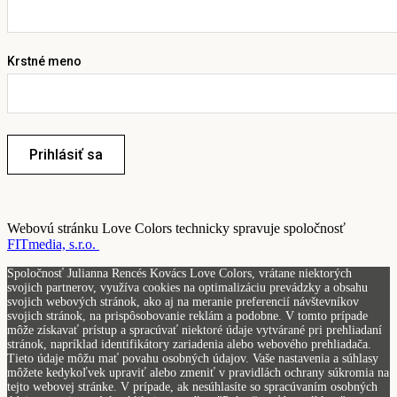
Krstné meno
Prihlásiť sa
Webovú stránku Love Colors technicky spravuje spoločnosť
FITmedia, s.r.o.
Spoločnosť Julianna Rencés Kovács Love Colors, vrátane niektorých
svojich partnerov, využíva cookies na optimalizáciu prevádzky a obsahu
svojich webových stránok, ako aj na meranie preferencií návštevníkov
svojich stránok, na prispôsobovanie reklám a podobne. V tomto prípade
môže získavať prístup a spracúvať niektoré údaje vytvárané pri prehliadaní
stránok, napríklad identifikátory zariadenia alebo webového prehliadača.
Tieto údaje môžu mať povahu osobných údajov. Vaše nastavenia a súhlasy
môžete kedykoľvek upraviť alebo zmeniť v pravidlách ochrany súkromia na
tejto webovej stránke. V prípade, ak nesúhlasíte so spracúvaním osobných