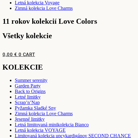
Letná kolekcia Voyage
Zimná kolekcia Love Charms
11 rokov kolekcií Love Colors
Všetky kolekcie
0,00
€
0
CART
KOLEKCIE
Summer serenity
Garden Party
Back to Origins
Letné limitky
Scrap’n’Nap
Pyžamka Sladké Sny
Zimná kolekcia Love Charms
Jesenné limitky
Letná limitovaná minikolekcia Bianco
Letná kolekcia VOYAGE
Limitovaná kolekcia upcykardigánov SECOND CHANCE