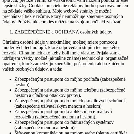
správcu, pretože verím, že vďaka tomu vám môžem ponúknuť ešte
lepšie služby. Cookies pre cielenie reklamy budú spracovávané len
na základe vášho súhlasu. Moje webové stránky je možné
prechádzať tiež v režime, ktorý neumožňuje zbieranie osobných
údajov. Používanie cookies môžete na svojom počítači zakázať.
ZABEZPEČENIE a OCHRANA osobných údajov
Chránim osobné údaje v maximálnej možnej miere pomocou
moderných technológií, ktoré odpovedajú stupňu technického
rozvoja. Chránim ich ako keby boli moje vlastné. Prijala som a
udržujem všetky možné (aktuálne známe) technické a organizačné
opatrenia, ktoré zamedzujú zneužitiu, poškodeniu alebo zničeniu
vašich osobných údajov, a teda:
Zabezpečeným prístupom do môjho počítača (zabezpečené
heslom).
Zabezpečeným prístupom do môjho telefónu (zabezpečené
heslom a čítačkou otlačkov prstov).
Zabezpečeným prístupom do mojich e-mailových schránok
(zabezpečené užívateľským menom a heslom).
Zabezpečeným prístupom do aplikácií na e-mailovú
rozosielku (zabezpečené menom a heslom).
Zabezpečeným prístupom do fakturačných systémov
(zabezpečené menom a heslom).
Šifrovanou komunikáciou na mojom webe (platný certifikát