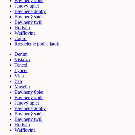
Bavlnený voile
ľanový uplet
Bavlnené dobby
Bavlnený satén
Bavlnený twill
Hodváb
Wafflovina
Cupro
Rozdelenie podľa látok
Denim
Viskóza
Tencel
Lyocel
Vlna
Ľan
Mušelín
Bavlnený úplet
Bavlnený voile
ľanový uplet
Bavlnené dobby
Bavlnený satén
Bavlnený twill
Hodváb
Wafflovina