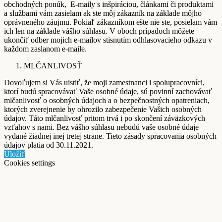
obchodných ponúk, E-maily s inšpiráciou, článkami či produktami
a službami vám zasielam ak ste môj zákazník na základe môjho
oprávneného záujmu. Pokiaľ zákazníkom ešte nie ste, posielam vám
ich len na základe vášho súhlasu. V oboch prípadoch môžete
ukončiť odber mojich e-mailov stisnutím odhlasovacieho odkazu v
každom zaslanom e-maile.
MLČANLIVOSŤ
Dovoľujem si Vás uistiť, že moji zamestnanci i spolupracovníci,
ktorí budú spracovávať Vaše osobné údaje, sú povinní zachovávať
mlčanlivosť o osobných údajoch a o bezpečnostných opatreniach,
ktorých zverejnenie by ohrozilo zabezpečenie Vašich osobných
údajov. Táto mlčanlivosť pritom trvá i po skončení záväzkových
vzťahov s nami. Bez vášho súhlasu nebudú vaše osobné údaje
vydané žiadnej inej tretej strane. Tieto zásady spracovania osobných
údajov platia od 30.11.2021.
Uložiť
Cookies settings