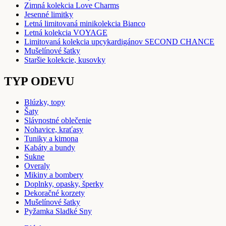
Zimná kolekcia Love Charms
Jesenné limitky
Letná limitovaná minikolekcia Bianco
Letná kolekcia VOYAGE
Limitovaná kolekcia upcykardigánov SECOND CHANCE
Mušelínové šatky
Staršie kolekcie, kusovky
TYP ODEVU
Blúzky, topy
Šaty
Slávnostné oblečenie
Nohavice, kraťasy
Tuniky a kimona
Kabáty a bundy
Sukne
Overaly
Mikiny a bombery
Doplnky, opasky, šperky
Dekoračné korzety
Mušelínové šatky
Pyžamka Sladké Sny