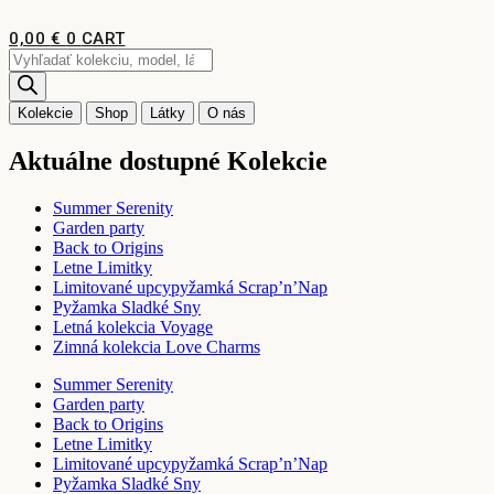
Preskočiť
na
0,00
€
0
CART
obsah
Products
search
Kolekcie
Shop
Látky
O nás
Aktuálne dostupné Kolekcie
Summer Serenity
Garden party
Back to Origins
Letne Limitky
Limitované upcypyžamká Scrap’n’Nap
Pyžamka Sladké Sny
Letná kolekcia Voyage
Zimná kolekcia Love Charms
Summer Serenity
Garden party
Back to Origins
Letne Limitky
Limitované upcypyžamká Scrap’n’Nap
Pyžamka Sladké Sny