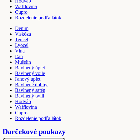
Hodváb
Wafflovina
Cupro
Rozdelenie podľa látok
Denim
Viskóza
Tencel
Lyocel
Vlna
Ľan
Mušelín
Bavlnený úplet
Bavlnený voile
ľanový uplet
Bavlnené dobby
Bavlnený satén
Bavlnený twill
Hodváb
Wafflovina
Cupro
Rozdelenie podľa látok
Darčekové poukazy