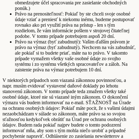
obmedzujete účel spracovania pre zasielanie obchodných
ponúk.)
Právo na prenositeľnosť: Pokiaľ by ste chceli svoje osobné
údaje vziať a preniesť k niekomu inému, budeme postupovať
rovnako ako pri využití práva na prístup - len s tým
rozdielom, že vám informácie pošlem v strojovej čitateľnej
podobe. V tomto prípade potrebujem aspoň 20 dní.
Právo na výmaz (byť zabudnutý): Vašim ďalším právom je
právo na výmaz (byť zabudnutý). Nechcem na vás zabudnúť,
ale pokiaľ si to budete priať, máte na to právo. V takomto
prípade vymažem všetky vaše osobné údaje zo svojho
systému i zo systému všetkých spracovateľov a záloh. Na
zaistenie práva na výmaz potrebujem 10 dní.
V niektorých prípadoch som viazaná zákonnou povinnosťou, a
napr. musím evidovať vystavené daňové doklady po lehotu
stanovenú zákonom. V tomto prípade teda zmažem všetky také
osobné údaje, ktoré nie sú viazané iným zákonom. O dokončení
výmazu vás budem informovať na e-mail. SŤAŽNOSŤ na Úrade
na ochranu osobných údajov: Pokiaľ máte pocit, že s vašimi údajmi
nezaobchádzam v súlade so zákonom, máte právo sa so svojou
sťažnosťou kedykoľvek obrátiť na Úrad pre ochranu osobných
údajov. Budem rada pokiaľ najprv budete o tomto podozrení
informovať mňa, aby som s tým mohla niečo urobiť a prípadné
pochybenie napraviť. Odhlásenie zo zasielania newsletterov a