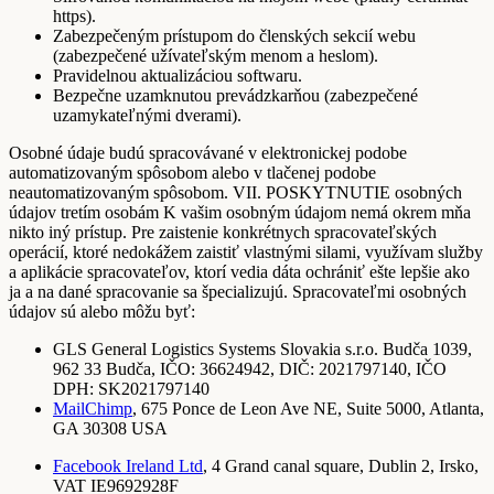
https).
Zabezpečeným prístupom do členských sekcií webu
(zabezpečené užívateľským menom a heslom).
Pravidelnou aktualizáciou softwaru.
Bezpečne uzamknutou prevádzkarňou (zabezpečené
uzamykateľnými dverami).
Osobné údaje budú spracovávané v elektronickej podobe
automatizovaným spôsobom alebo v tlačenej podobe
neautomatizovaným spôsobom. VII. POSKYTNUTIE osobných
údajov tretím osobám K vašim osobným údajom nemá okrem mňa
nikto iný prístup. Pre zaistenie konkrétnych spracovateľských
operácií, ktoré nedokážem zaistiť vlastnými silami, využívam služby
a aplikácie spracovateľov, ktorí vedia dáta ochrániť ešte lepšie ako
ja a na dané spracovanie sa špecializujú. Spracovateľmi osobných
údajov sú alebo môžu byť:
GLS General Logistics Systems Slovakia s.r.o. Budča 1039,
962 33 Budča, IČO: 36624942, DIČ: 2021797140, IČO
DPH: SK2021797140
MailChimp
, 675 Ponce de Leon Ave NE, Suite 5000, Atlanta,
GA 30308 USA
Facebook Ireland Ltd
, 4 Grand canal square, Dublin 2, Irsko,
VAT IE9692928F