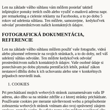
Len na základe vášho súhlasu vám môžem posielať taktiež
inšpirujúce ponuky tretích osôb alebo využiť e-mailovú adresu napr.
pre remarketing a cielenie reklamy na Facebooku, a to po dobu 5
rokov od udelenia súhlasu. Ten môžete, samozrejme, kedykoľvek
odvolať prostredníctvom našich kontaktných údajov.
FOTOGRAFICKÁ DOKUMENTÁCIA,
REFERENCIE
Len na základe vášho súhlasu môžem použiť vaše fotografie, videá
alebo písomné referencie na svojich stránkach, a to do doby, než váš
udelený súhlas odvoláte. Ten môžete kedykoľvek odvolať
prostredníctvom našich kontaktných údajov. Vaše osobné údaje si
ponechávam po dobu plynutia premlčacích lehôt, pokiaľ zákon
nestanoví dlhšiu dobu k ich uchovaniu alebo sme v konkrétnych
prípadoch neuviedli inak.
COOKIES
Pri prechádzaní mojich webových stránok zaznamenávam vašu IP
adresu, ako dlho sa na stránke zdržíte a z ktorej stránky prichádzate.
Používanie cookies pre meranie návštevnosti webu a prispôsobenie
zobrazenia webových stránok vnímam ako svoj oprávnený záujem