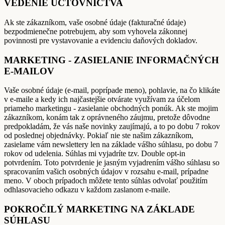
VEDENIE ÚČTOVNÍCTVA
Ak ste zákazníkom, vaše osobné údaje (fakturačné údaje)
bezpodmienečne potrebujem, aby som vyhovela zákonnej
povinnosti pre vystavovanie a evidenciu daňových dokladov.
MARKETING - ZASIELANIE INFORMAČNÝCH
E-MAILOV
Vaše osobné údaje (e-mail, poprípade meno), pohlavie, na čo klikáte
v e-maile a kedy ich najčastejšie otvárate využívam za účelom
priameho marketingu - zasielanie obchodných ponúk. Ak ste mojim
zákazníkom, konám tak z oprávneného záujmu, pretože dôvodne
predpokladám, že vás naše novinky zaujímajú, a to po dobu 7 rokov
od poslednej objednávky. Pokiaľ nie ste našim zákazníkom,
zasielame vám newslettery len na základe vášho súhlasu, po dobu 7
rokov od udelenia. Súhlas mi vyjadríte tzv. Double opt-in
potvrdením. Toto potvrdenie je jasným vyjadrením vášho súhlasu so
spracovaním vašich osobných údajov v rozsahu e-mail, prípadne
meno. V oboch prípadoch môžete tento súhlas odvolať použitím
odhlasovacieho odkazu v každom zaslanom e-maile.
POKROČILÝ MARKETING NA ZÁKLADE
SÚHLASU