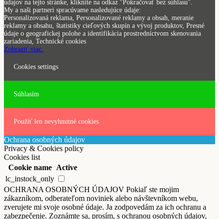
údajov na tejto stránke, kliknite na odkaz "Pokračovať bez súhlasu".
My a naši partneri spracúvame nasledujúce údaje:
Personalizovaná reklama, Personalizované reklamy a obsah, meranie
reklamy a obsahu, štatistiky cieľových skupín a vývoj produktov, Presné
údaje o geografickej polohe a identifikácia prostredníctvom skenovania
zariadenia, Technické cookies
Zobraziť viac.
Cookies settings
Súhlasím
Použiť len nevyhnutné cookies
Ochrana osobných údajov
Privacy & Cookies policy
Cookies list
Cookie name
Active
lc_instock_only
OCHRANA OSOBNÝCH ÚDAJOV Pokiaľ ste mojim
zákazníkom, odberateľom noviniek alebo návštevníkom webu,
zverujete mi svoje osobné údaje. Ja zodpovedám za ich ochranu a
zabezpečenie. Zoznámte sa, prosím, s ochranou osobných údajov,