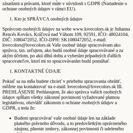
zásadami a právami, ktoré máte v súvislosti s GDPR (Nariadenie o
ochrane osobných údajov v rámci EU).
Kto je SPRÁVCA osobných údajov
Správcom osobných údajov na webe www.lovecolors.sk je Julianna
Rencés Kovács, Kráľová nad Váhom 109, 92591, IČO: 48024104,
DIČ: 1080472052, IČO-DPH: SK1080472052, e-mail:
lovecolors@lovecolors.sk Vaše osobné údaje spracovávam ako
správca, tzn. určujem, ako budú osobné údaje spracovávané a za
akým účelom, po akú dlhú dobu a vyberám prípadných ďalších
spracovateľov, ktorí mi so spracovávaním budú pomáhať.
KONTAKTNÉ ÚDAJE
Pokiaľ sa na mňa budete chcieť v priebehu spracovania obrátiť,
môžete ma kontaktovať na e-mail: lovecolors@lovecolors.sk III.
PREHLÁSENIE Prehlasujem, že ako správca vašich osobných
údajov spĺňam všetky zákonné povinnosti vyžadované platnou
legislatívou, obzvlášť zákonom o ochrane osobných údajov a
GDPR, a teda že:
Budem spracovávať vaše osobné údaje len na základe
platného právneho dôvodu, a to predovšetkým oprávneného
záujmu, plnenie zmluvy, zákonnej povinnosti či udeleného