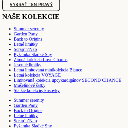
VYBRAŤ TEN PRAVÝ
NAŠE KOLEKCIE
Summer serenity
Garden Party
Back to Origins
Letné limitky
Scrap’n’Nap
Pyžamka Sladké Sny
Zimná kolekcia Love Charms
Jesenné limitky
Letná limitovaná minikolekcia Bianco
Letná kolekcia VOYAGE
Limitovaná kolekcia upcykardigánov SECOND CHANCE
Mušelínové šatky
Staršie kolekcie, kusovky
Summer serenity
Garden Party
Back to Origins
Letné limitky
Scrap’n’Nap
Pyžamka Sladké Sny