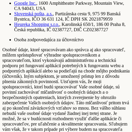
Google Inc.
, 1600 Amphitheatre Parkway, Mountain View,
CA 94043, USA
Slovenská pošta, a.s.
, Partizánska cesta 9, 975 99 Banská
Bystrica, IČO 36 631 124, IČ DPH SK 2021879959
Heureka Shopping s.r.o.
, Karolinská 650/1, 186 00 Praha 8,
Česká republika, IČ 02387727, DIČ CZ02387727
Osoba zodpovedajúca za účtovníctvo
Osobné údaje, ktoré spracovávam ako správca aj ako spracovateľ,
môžem sprístupňovať výhradne spolupracovníkom a
spracovateľom, ktorí vykonávajú administratívnu a technickú
podporu pri fungovaní aplikácií potrebných k fungovaniu webu a
podporných aplikácií alebo sa podieľajú na chode môjho podnikania
(účtovník). Iným subjektom, je umožnený prístup len z dôvodu
plnenia zákonných povinností. Uisťujem vás, že moji
spolupracovníci, ktorí budú spracovávať Vaše osobné údaje, sú
povinní zachovávať mlčanlivosť o osobných údajoch a o
bezpečnostných opatreniach, ktorých zverejnenie by ohrozilo
zabezpečenie Vašich osobných údajov. Táto mlčanlivosť pritom trvá
aj po skončení záväzkových vzťahov so mnou. Bez vášho súhlasu
nebudú vaše osobné údaje vydané žiadnej inej tretej strane. Je
možné, že sa v budúcnosti rozhodnem využiť ďalšie aplikácie či
spracovateľov, pre uľahčenie a skvalitnenie spracovania. Sľubujem
vám však, že v takom prípade pri výbere budem na spracovateľa