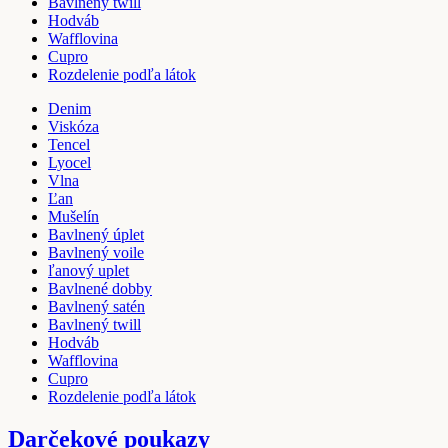
Bavlnený twill
Hodváb
Wafflovina
Cupro
Rozdelenie podľa látok
Denim
Viskóza
Tencel
Lyocel
Vlna
Ľan
Mušelín
Bavlnený úplet
Bavlnený voile
ľanový uplet
Bavlnené dobby
Bavlnený satén
Bavlnený twill
Hodváb
Wafflovina
Cupro
Rozdelenie podľa látok
Darčekové poukazy