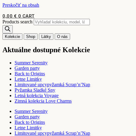
Preskočiť na obsah
0,00
€
0
CART
Products search
Kolekcie
Shop
Látky
O nás
Aktuálne dostupné Kolekcie
Summer Serenity
Garden party
Back to Origins
Letne Limitky
Limitované upcypyžamká Scrap’n’Nap
Pyžamka Sladké Sny
Letná kolekcia Voyage
Zimná kolekcia Love Charms
Summer Serenity
Garden party
Back to Origins
Letne Limitky
Limitované upcypyžamká Scrap’n’Nap