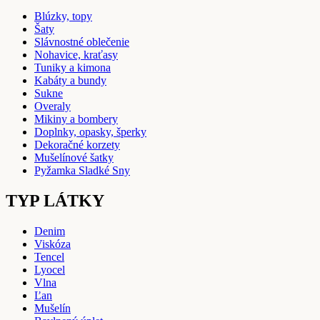
Blúzky, topy
Šaty
Slávnostné oblečenie
Nohavice, kraťasy
Tuniky a kimona
Kabáty a bundy
Sukne
Overaly
Mikiny a bombery
Doplnky, opasky, šperky
Dekoračné korzety
Mušelínové šatky
Pyžamka Sladké Sny
TYP LÁTKY
Denim
Viskóza
Tencel
Lyocel
Vlna
Ľan
Mušelín