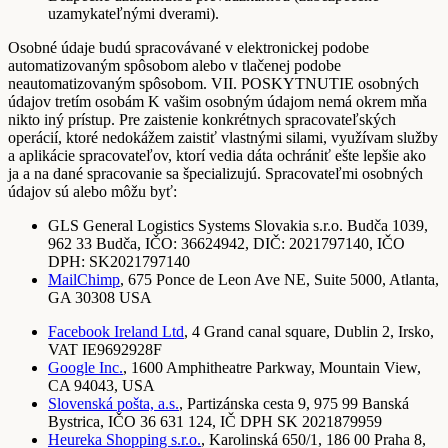
uzamykateľnými dverami).
Osobné údaje budú spracovávané v elektronickej podobe
automatizovaným spôsobom alebo v tlačenej podobe
neautomatizovaným spôsobom. VII. POSKYTNUTIE osobných
údajov tretím osobám K vašim osobným údajom nemá okrem mňa
nikto iný prístup. Pre zaistenie konkrétnych spracovateľských
operácií, ktoré nedokážem zaistiť vlastnými silami, využívam služby
a aplikácie spracovateľov, ktorí vedia dáta ochrániť ešte lepšie ako
ja a na dané spracovanie sa špecializujú. Spracovateľmi osobných
údajov sú alebo môžu byť:
GLS General Logistics Systems Slovakia s.r.o. Budča 1039,
962 33 Budča, IČO: 36624942, DIČ: 2021797140, IČO
DPH: SK2021797140
MailChimp
, 675 Ponce de Leon Ave NE, Suite 5000, Atlanta,
GA 30308 USA
Facebook Ireland Ltd
, 4 Grand canal square, Dublin 2, Irsko,
VAT IE9692928F
Google Inc.
, 1600 Amphitheatre Parkway, Mountain View,
CA 94043, USA
Slovenská pošta, a.s.
, Partizánska cesta 9, 975 99 Banská
Bystrica, IČO 36 631 124, IČ DPH SK 2021879959
Heureka Shopping s.r.o.
, Karolinská 650/1, 186 00 Praha 8,