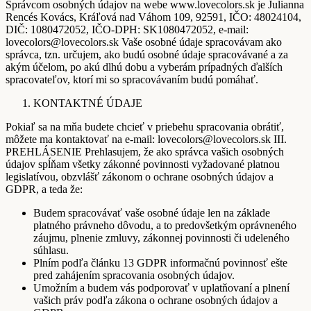
Správcom osobných údajov na webe www.lovecolors.sk je Julianna
Rencés Kovács, Kráľová nad Váhom 109, 92591, IČO: 48024104,
DIČ: 1080472052, IČO-DPH: SK1080472052, e-mail:
lovecolors@lovecolors.sk Vaše osobné údaje spracovávam ako
správca, tzn. určujem, ako budú osobné údaje spracovávané a za
akým účelom, po akú dlhú dobu a vyberám prípadných ďalších
spracovateľov, ktorí mi so spracovávaním budú pomáhať.
KONTAKTNÉ ÚDAJE
Pokiaľ sa na mňa budete chcieť v priebehu spracovania obrátiť,
môžete ma kontaktovať na e-mail: lovecolors@lovecolors.sk III.
PREHLÁSENIE Prehlasujem, že ako správca vašich osobných
údajov spĺňam všetky zákonné povinnosti vyžadované platnou
legislatívou, obzvlášť zákonom o ochrane osobných údajov a
GDPR, a teda že:
Budem spracovávať vaše osobné údaje len na základe
platného právneho dôvodu, a to predovšetkým oprávneného
záujmu, plnenie zmluvy, zákonnej povinnosti či udeleného
súhlasu.
Plním podľa článku 13 GDPR informačnú povinnosť ešte
pred zahájením spracovania osobných údajov.
Umožním a budem vás podporovať v uplatňovaní a plnení
vašich práv podľa zákona o ochrane osobných údajov a