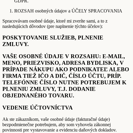
GDPR.
ROZSAH osobných údajov a ÚČELY SPRACOVANIA
Spracovávam osobné údaje, ktoré mi zveríte sami, a to z
nasledujúcich dôvodov (pre naplnenie týchto účelov):
POSKYTOVANIE SLUŽIEB, PLNENIE
ZMLUVY.
VAŠE OSOBNÉ ÚDAJE V ROZSAHU: E-MAIL,
MENO, PRIEZVISKO, ADRESA BYDLISKA, V
PRÍPADE NÁKUPU AKO PODNIKATEĽ ALEBO
FIRMA TIEŽ IČO A DIČ, ČÍSLO ÚČTU, PRÍP.
TELEFÓNNE ČÍSLO NUTNE POTREBUJEM K
PLNENIU ZMLUVY, T.J. DODANIE
OBJEDNANÉHO TOVARU.
VEDENIE ÚČTOVNÍCTVA
Ak ste zákazníkom, vaše osobné údaje (fakturačné údaje)
bezpodmienečne potrebujem, aby som vyhovela zákonnej
povinnosti pre vystavovanie a evidenciu daňových dokladov.