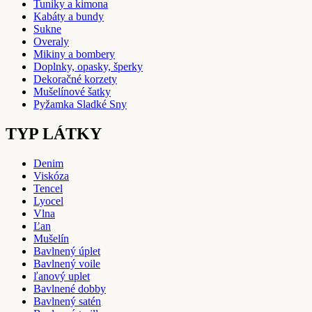
Tuniky a kimona
Kabáty a bundy
Sukne
Overaly
Mikiny a bombery
Doplnky, opasky, šperky
Dekoračné korzety
Mušelínové šatky
Pyžamka Sladké Sny
TYP LÁTKY
Denim
Viskóza
Tencel
Lyocel
Vlna
Ľan
Mušelín
Bavlnený úplet
Bavlnený voile
ľanový uplet
Bavlnené dobby
Bavlnený satén