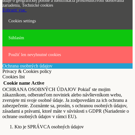
údaje o geografickej polohe a identifikácia prostredníctvom skenovania
zariadenia, Technické cookies
Zobraziť viac.
Cookies settings
Súhlasím
Použiť len nevyhnutné cookies
Ochrana osobných údajov
Privacy & Cookies policy
Cookies list
Cookie name
Active
OCHRANA OSOBNÝCH ÚDAJOV Pokiaľ ste mojim
zákazníkom, odberateľom noviniek alebo návštevníkom webu,
zverujete mi svoje osobné údaje. Ja zodpovedám za ich ochranu a
zabezpečenie. Zoznámte sa, prosím, s ochranou osobných údajov,
zásadami a právami, ktoré máte v súvislosti s GDPR (Nariadenie o
ochrane osobných údajov v rámci EU).
Kto je SPRÁVCA osobných údajov