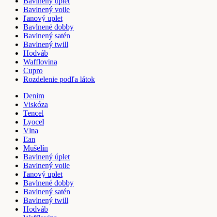
Bavlnený úplet
Bavlnený voile
ľanový uplet
Bavlnené dobby
Bavlnený satén
Bavlnený twill
Hodváb
Wafflovina
Cupro
Rozdelenie podľa látok
Denim
Viskóza
Tencel
Lyocel
Vlna
Ľan
Mušelín
Bavlnený úplet
Bavlnený voile
ľanový uplet
Bavlnené dobby
Bavlnený satén
Bavlnený twill
Hodváb