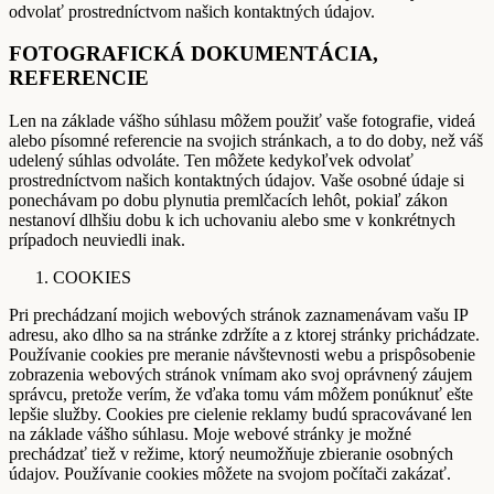
odvolať prostredníctvom našich kontaktných údajov.
FOTOGRAFICKÁ DOKUMENTÁCIA,
REFERENCIE
Len na základe vášho súhlasu môžem použiť vaše fotografie, videá
alebo písomné referencie na svojich stránkach, a to do doby, než váš
udelený súhlas odvoláte. Ten môžete kedykoľvek odvolať
prostredníctvom našich kontaktných údajov. Vaše osobné údaje si
ponechávam po dobu plynutia premlčacích lehôt, pokiaľ zákon
nestanoví dlhšiu dobu k ich uchovaniu alebo sme v konkrétnych
prípadoch neuviedli inak.
COOKIES
Pri prechádzaní mojich webových stránok zaznamenávam vašu IP
adresu, ako dlho sa na stránke zdržíte a z ktorej stránky prichádzate.
Používanie cookies pre meranie návštevnosti webu a prispôsobenie
zobrazenia webových stránok vnímam ako svoj oprávnený záujem
správcu, pretože verím, že vďaka tomu vám môžem ponúknuť ešte
lepšie služby. Cookies pre cielenie reklamy budú spracovávané len
na základe vášho súhlasu. Moje webové stránky je možné
prechádzať tiež v režime, ktorý neumožňuje zbieranie osobných
údajov. Používanie cookies môžete na svojom počítači zakázať.