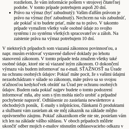
rozdielom, že vám informácie pošlem v strojovej čitateľnej
podobe. V tomto prípade potrebujem aspoň 20 dní.
Právo na výmaz (byť zabudnutý): Vašim ďalším právom je
právo na výmaz (byť zabudnutý). Nechcem na vás zabudnúť,
ale pokiaľ si to budete priať, máte na to právo. V takomto
prípade vymažem všetky vaše osobné údaje zo svojho
systému i zo systému všetkých spracovateľov a záloh. Na
zaistenie práva na výmaz potrebujem 10 dní.
V niektorých prípadoch som viazaná zákonnou povinnosťou, a
napr. musím evidovať vystavené daňové doklady po lehotu
stanovenú zákonom. V tomto prípade teda zmažem všetky také
osobné údaje, ktoré nie sú viazané iným zákonom. O dokončení
výmazu vás budem informovať na e-mail. SŤAŽNOSŤ na Úrade
na ochranu osobných údajov: Pokiaľ máte pocit, že s vašimi údajmi
nezaobchádzam v súlade so zákonom, máte právo sa so svojou
sťažnosťou kedykoľvek obrátiť na Úrad pre ochranu osobných
údajov. Budem rada pokiaľ najprv budete o tomto podozrení
informovať mňa, aby som s tým mohla niečo urobiť a prípadné
pochybenie napraviť. Odhlásenie zo zasielania newsletterov a
obchodných ponúk, E-maily s inšpiráciou, článkami či produktami
a službami vám zasielam ak ste môj zákazník na základe môjho
oprávneného záujmu. Pokiaľ zákazníkom ešte nie ste, posielam vám
ich len na základe vášho súhlasu. V oboch prípadoch môžete
ukončiť odber mojich e-mailov stisnutím odhlasovacieho odkazu v