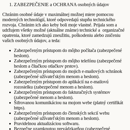
ZABEZPEČENIE a OCHRANA osobných údajov
Chránim osobné údaje v maximálnej možnej miere pomocou
moderných technológií, ktoré odpovedajú stupňu technického
rozvoja. Chránim ich ako keby boli moje vlastné. Prijala som a
udržujem všetky možné (aktuálne známe) technické a organizačné
opatrenia, ktoré zamedzujú zneužitiu, poškodeniu alebo zničeniu
vašich osobných údajov, a teda:
Zabezpečeným prístupom do môjho počítača (zabezpečené
heslom).
Zabezpečeným prístupom do môjho telefónu (zabezpečené
heslom a čítačkou otlačkov prstov).
Zabezpečeným prístupom do mojich e-mailových schránok
(zabezpečené užívateľským menom a heslom).
Zabezpečeným prístupom do aplikácií na e-mailovú
rozosielku (zabezpečené menom a heslom).
Zabezpečeným prístupom do fakturačných systémov
(zabezpečené menom a heslom).
Šifrovanou komunikáciou na mojom webe (platný certifikát
https).
Zabezpečeným prístupom do členských sekcií webu
(zabezpečené užívateľským menom a heslom).
Pravidelnou aktualizáciou softwaru.
Bezpečne uzamknutou prevádzkarňou (zabezpečené