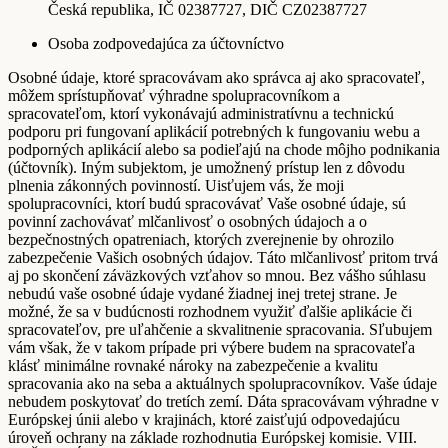
Česká republika, IČ 02387727, DIČ CZ02387727
Osoba zodpovedajúca za účtovníctvo
Osobné údaje, ktoré spracovávam ako správca aj ako spracovateľ,
môžem sprístupňovať výhradne spolupracovníkom a
spracovateľom, ktorí vykonávajú administratívnu a technickú
podporu pri fungovaní aplikácií potrebných k fungovaniu webu a
podporných aplikácií alebo sa podieľajú na chode môjho podnikania
(účtovník). Iným subjektom, je umožnený prístup len z dôvodu
plnenia zákonných povinností. Uisťujem vás, že moji
spolupracovníci, ktorí budú spracovávať Vaše osobné údaje, sú
povinní zachovávať mlčanlivosť o osobných údajoch a o
bezpečnostných opatreniach, ktorých zverejnenie by ohrozilo
zabezpečenie Vašich osobných údajov. Táto mlčanlivosť pritom trvá
aj po skončení záväzkových vzťahov so mnou. Bez vášho súhlasu
nebudú vaše osobné údaje vydané žiadnej inej tretej strane. Je
možné, že sa v budúcnosti rozhodnem využiť ďalšie aplikácie či
spracovateľov, pre uľahčenie a skvalitnenie spracovania. Sľubujem
vám však, že v takom prípade pri výbere budem na spracovateľa
klásť minimálne rovnaké nároky na zabezpečenie a kvalitu
spracovania ako na seba a aktuálnych spolupracovníkov. Vaše údaje
nebudem poskytovať do tretích zemí. Dáta spracovávam výhradne v
Európskej únii alebo v krajinách, ktoré zaisťujú odpovedajúcu
úroveň ochrany na základe rozhodnutia Európskej komisie. VIII.