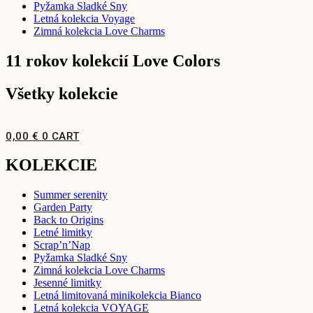
Pyžamka Sladké Sny
Letná kolekcia Voyage
Zimná kolekcia Love Charms
11 rokov kolekcií Love Colors
Všetky kolekcie
0,00
€
0
CART
KOLEKCIE
Summer serenity
Garden Party
Back to Origins
Letné limitky
Scrap’n’Nap
Pyžamka Sladké Sny
Zimná kolekcia Love Charms
Jesenné limitky
Letná limitovaná minikolekcia Bianco
Letná kolekcia VOYAGE