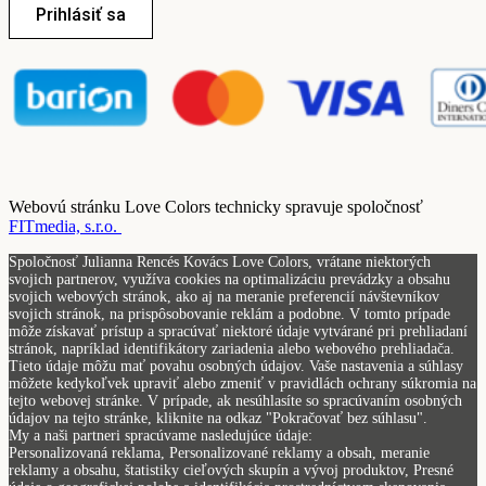
Prihlásiť sa
Webovú stránku Love Colors technicky spravuje spoločnosť
FITmedia, s.r.o.
Spoločnosť Julianna Rencés Kovács Love Colors, vrátane niektorých
svojich partnerov, využíva cookies na optimalizáciu prevádzky a obsahu
svojich webových stránok, ako aj na meranie preferencií návštevníkov
svojich stránok, na prispôsobovanie reklám a podobne. V tomto prípade
môže získavať prístup a spracúvať niektoré údaje vytvárané pri prehliadaní
stránok, napríklad identifikátory zariadenia alebo webového prehliadača.
Tieto údaje môžu mať povahu osobných údajov. Vaše nastavenia a súhlasy
môžete kedykoľvek upraviť alebo zmeniť v pravidlách ochrany súkromia na
tejto webovej stránke. V prípade, ak nesúhlasíte so spracúvaním osobných
údajov na tejto stránke, kliknite na odkaz "Pokračovať bez súhlasu".
My a naši partneri spracúvame nasledujúce údaje:
Personalizovaná reklama, Personalizované reklamy a obsah, meranie
reklamy a obsahu, štatistiky cieľových skupín a vývoj produktov, Presné