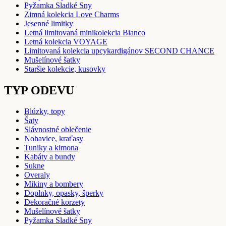
Pyžamka Sladké Sny
Zimná kolekcia Love Charms
Jesenné limitky
Letná limitovaná minikolekcia Bianco
Letná kolekcia VOYAGE
Limitovaná kolekcia upcykardigánov SECOND CHANCE
Mušelínové šatky
Staršie kolekcie, kusovky
TYP ODEVU
Blúzky, topy
Šaty
Slávnostné oblečenie
Nohavice, kraťasy
Tuniky a kimona
Kabáty a bundy
Sukne
Overaly
Mikiny a bombery
Doplnky, opasky, šperky
Dekoračné korzety
Mušelínové šatky
Pyžamka Sladké Sny