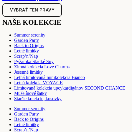
VYBRAŤ TEN PRAVÝ
NAŠE KOLEKCIE
Summer serenity
Garden Party
Back to Origins
Letné limitky
Scrap’n’Nap
Pyžamka Sladké Sny
Zimná kolekcia Love Charms
Jesenné limitky
Letná limitovaná minikolekcia Bianco
Letná kolekcia VOYAGE
Limitovaná kolekcia upcykardigánov SECOND CHANCE
Mušelínové šatky
Staršie kolekcie, kusovky
Summer serenity
Garden Party
Back to Origins
Letné limitky
Scrap’n’Nap