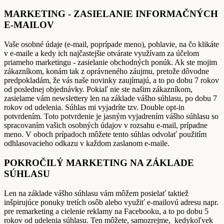
MARKETING - ZASIELANIE INFORMAČNÝCH
E-MAILOV
Vaše osobné údaje (e-mail, poprípade meno), pohlavie, na čo klikáte
v e-maile a kedy ich najčastejšie otvárate využívam za účelom
priameho marketingu - zasielanie obchodných ponúk. Ak ste mojim
zákazníkom, konám tak z oprávneného záujmu, pretože dôvodne
predpokladám, že vás naše novinky zaujímajú, a to po dobu 7 rokov
od poslednej objednávky. Pokiaľ nie ste našim zákazníkom,
zasielame vám newslettery len na základe vášho súhlasu, po dobu 7
rokov od udelenia. Súhlas mi vyjadríte tzv. Double opt-in
potvrdením. Toto potvrdenie je jasným vyjadrením vášho súhlasu so
spracovaním vašich osobných údajov v rozsahu e-mail, prípadne
meno. V oboch prípadoch môžete tento súhlas odvolať použitím
odhlasovacieho odkazu v každom zaslanom e-maile.
POKROČILÝ MARKETING NA ZÁKLADE
SÚHLASU
Len na základe vášho súhlasu vám môžem posielať taktiež
inšpirujúce ponuky tretích osôb alebo využiť e-mailovú adresu napr.
pre remarketing a cielenie reklamy na Facebooku, a to po dobu 5
rokov od udelenia súhlasu. Ten môžete, samozrejme, kedykoľvek