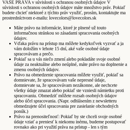
VAŠE PRÁVA v súvislosti s ochranou osobných údajov V
súvislosti s ochranou osobných údajov máte množstvo práv. Pokiaľ
budete chcieť niektoré z týchto práv využiť, prosím, kontaktujte ma
prostredníctvom e-mailu: lovecolors@lovecolors.sk
Máte právo na informácie, ktoré je plnené už touto
informačnou stránkou so zásadami spracovania osobných
údajov.
Vďaka právu na prístup ma môžete kedykoľvek vyzvať a ja
vám doložím v lehote 15 dní, aké vaše osobné údaje
spracovávam a prečo.
Pokiaľ sa u vás niečo zmení alebo pokladáte svoje osobné
údaje za neaktuálne alebo neúplné, máte právo na doplnenie a
zmenu osobných údajov.
Právo na obmedzenie spracovania môžete využiť, pokiaľ sa
domnievate, že spracovávam vaše nepresné údaje,
domnievate sa, že spracovávam nezákonne, ale nechcete
všetky údaje zmazat alebo pokiaľ ste vzniesli námietku proti
spracovaniu. Obmedziť môžete rozsah osobných údajov
alebo účel spracovania. (Napr. odhlásením z newsletteru
obmedzujete účel spracovania pre zasielanie obchodných
ponúk.)
Právo na prenositeľnosť: Pokiaľ by ste chceli svoje osobné
údaje vziať a preniesť k niekomu inému, budeme postupovať
rovnako ako pri využití práva na prístup - len s tým