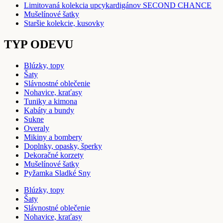
Limitovaná kolekcia upcykardigánov SECOND CHANCE
Mušelínové šatky
Staršie kolekcie, kusovky
TYP ODEVU
Blúzky, topy
Šaty
Slávnostné oblečenie
Nohavice, kraťasy
Tuniky a kimona
Kabáty a bundy
Sukne
Overaly
Mikiny a bombery
Doplnky, opasky, šperky
Dekoračné korzety
Mušelínové šatky
Pyžamka Sladké Sny
Blúzky, topy
Šaty
Slávnostné oblečenie
Nohavice, kraťasy