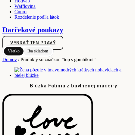
Hodváb
Wafflovina
Cupro
Rozdelenie podľa látok
Darčekové poukazy
VYBRAŤ TEN PRAVÝ
Všetko
Iba skladom
Domov
/ Produkty so značkou “top s gombíkmi”
Blúzka Fatima z bavlnenej madeiry