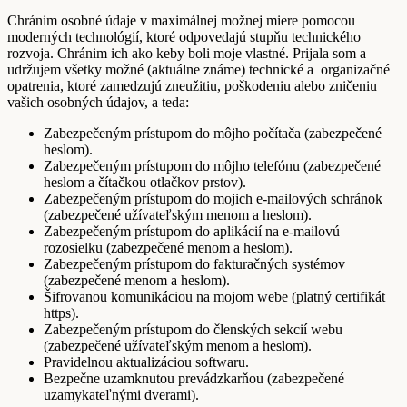
Chránim osobné údaje v maximálnej možnej miere pomocou
moderných technológií, ktoré odpovedajú stupňu technického
rozvoja. Chránim ich ako keby boli moje vlastné. Prijala som a
udržujem všetky možné (aktuálne známe) technické a organizačné
opatrenia, ktoré zamedzujú zneužitiu, poškodeniu alebo zničeniu
vašich osobných údajov, a teda:
Zabezpečeným prístupom do môjho počítača (zabezpečené
heslom).
Zabezpečeným prístupom do môjho telefónu (zabezpečené
heslom a čítačkou otlačkov prstov).
Zabezpečeným prístupom do mojich e-mailových schránok
(zabezpečené užívateľským menom a heslom).
Zabezpečeným prístupom do aplikácií na e-mailovú
rozosielku (zabezpečené menom a heslom).
Zabezpečeným prístupom do fakturačných systémov
(zabezpečené menom a heslom).
Šifrovanou komunikáciou na mojom webe (platný certifikát
https).
Zabezpečeným prístupom do členských sekcií webu
(zabezpečené užívateľským menom a heslom).
Pravidelnou aktualizáciou softwaru.
Bezpečne uzamknutou prevádzkarňou (zabezpečené
uzamykateľnými dverami).