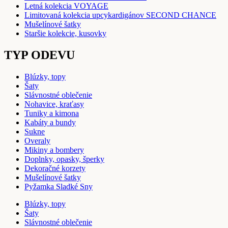
Letná kolekcia VOYAGE
Limitovaná kolekcia upcykardigánov SECOND CHANCE
Mušelínové šatky
Staršie kolekcie, kusovky
TYP ODEVU
Blúzky, topy
Šaty
Slávnostné oblečenie
Nohavice, kraťasy
Tuniky a kimona
Kabáty a bundy
Sukne
Overaly
Mikiny a bombery
Doplnky, opasky, šperky
Dekoračné korzety
Mušelínové šatky
Pyžamka Sladké Sny
Blúzky, topy
Šaty
Slávnostné oblečenie