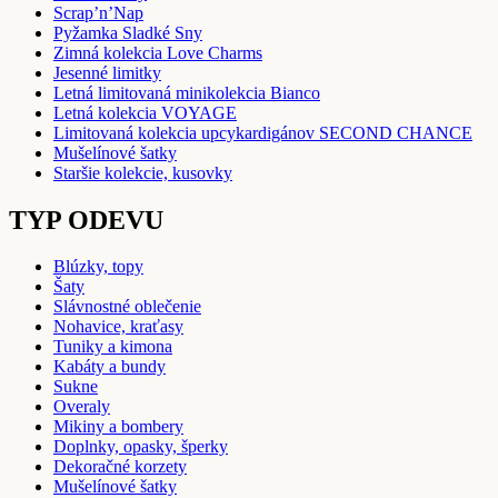
Scrap’n’Nap
Pyžamka Sladké Sny
Zimná kolekcia Love Charms
Jesenné limitky
Letná limitovaná minikolekcia Bianco
Letná kolekcia VOYAGE
Limitovaná kolekcia upcykardigánov SECOND CHANCE
Mušelínové šatky
Staršie kolekcie, kusovky
TYP ODEVU
Blúzky, topy
Šaty
Slávnostné oblečenie
Nohavice, kraťasy
Tuniky a kimona
Kabáty a bundy
Sukne
Overaly
Mikiny a bombery
Doplnky, opasky, šperky
Dekoračné korzety
Mušelínové šatky