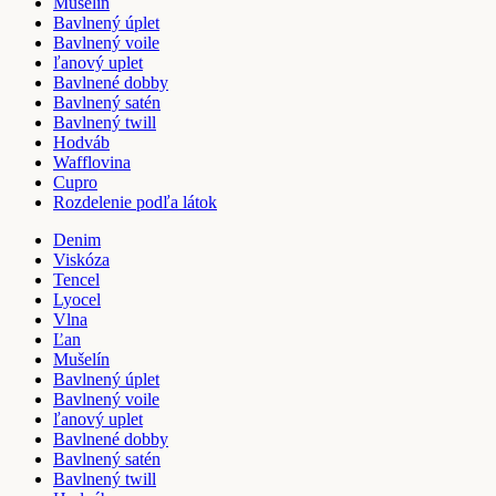
Mušelín
Bavlnený úplet
Bavlnený voile
ľanový uplet
Bavlnené dobby
Bavlnený satén
Bavlnený twill
Hodváb
Wafflovina
Cupro
Rozdelenie podľa látok
Denim
Viskóza
Tencel
Lyocel
Vlna
Ľan
Mušelín
Bavlnený úplet
Bavlnený voile
ľanový uplet
Bavlnené dobby
Bavlnený satén
Bavlnený twill