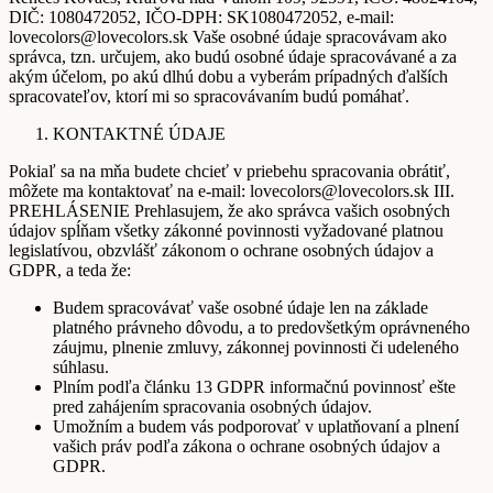
DIČ: 1080472052, IČO-DPH: SK1080472052, e-mail:
lovecolors@lovecolors.sk Vaše osobné údaje spracovávam ako
správca, tzn. určujem, ako budú osobné údaje spracovávané a za
akým účelom, po akú dlhú dobu a vyberám prípadných ďalších
spracovateľov, ktorí mi so spracovávaním budú pomáhať.
KONTAKTNÉ ÚDAJE
Pokiaľ sa na mňa budete chcieť v priebehu spracovania obrátiť,
môžete ma kontaktovať na e-mail: lovecolors@lovecolors.sk III.
PREHLÁSENIE Prehlasujem, že ako správca vašich osobných
údajov spĺňam všetky zákonné povinnosti vyžadované platnou
legislatívou, obzvlášť zákonom o ochrane osobných údajov a
GDPR, a teda že:
Budem spracovávať vaše osobné údaje len na základe
platného právneho dôvodu, a to predovšetkým oprávneného
záujmu, plnenie zmluvy, zákonnej povinnosti či udeleného
súhlasu.
Plním podľa článku 13 GDPR informačnú povinnosť ešte
pred zahájením spracovania osobných údajov.
Umožním a budem vás podporovať v uplatňovaní a plnení
vašich práv podľa zákona o ochrane osobných údajov a
GDPR.