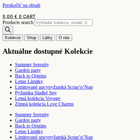
Preskočiť na obsah
0,00
€
0
CART
Products search
Kolekcie
Shop
Látky
O nás
Aktuálne dostupné Kolekcie
Summer Serenity
Garden party
Back to Origins
Letne Limitky
Limitované upcypyžamká Scrap’n’Nap
Pyžamka Sladké Sny
Letná kolekcia Voyage
Zimná kolekcia Love Charms
Summer Serenity
Garden party
Back to Origins
Letne Limitky
Limitované upcypyžamká Scrap’n’Nap