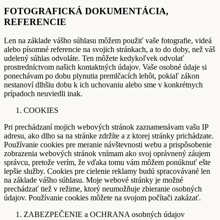
FOTOGRAFICKÁ DOKUMENTÁCIA,
REFERENCIE
Len na základe vášho súhlasu môžem použiť vaše fotografie, videá
alebo písomné referencie na svojich stránkach, a to do doby, než váš
udelený súhlas odvoláte. Ten môžete kedykoľvek odvolať
prostredníctvom našich kontaktných údajov. Vaše osobné údaje si
ponechávam po dobu plynutia premlčacích lehôt, pokiaľ zákon
nestanoví dlhšiu dobu k ich uchovaniu alebo sme v konkrétnych
prípadoch neuviedli inak.
COOKIES
Pri prechádzaní mojich webových stránok zaznamenávam vašu IP
adresu, ako dlho sa na stránke zdržíte a z ktorej stránky prichádzate.
Používanie cookies pre meranie návštevnosti webu a prispôsobenie
zobrazenia webových stránok vnímam ako svoj oprávnený záujem
správcu, pretože verím, že vďaka tomu vám môžem ponúknuť ešte
lepšie služby. Cookies pre cielenie reklamy budú spracovávané len
na základe vášho súhlasu. Moje webové stránky je možné
prechádzať tiež v režime, ktorý neumožňuje zbieranie osobných
údajov. Používanie cookies môžete na svojom počítači zakázať.
ZABEZPEČENIE a OCHRANA osobných údajov