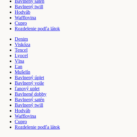
Bavlnený satén
Bavlnený twill
Hodváb
Wafflovina
Cupro
Rozdelenie podľa látok
Denim
Viskóza
Tencel
Lyocel
Vlna
Ľan
Mušelín
Bavlnený úplet
Bavlnený voile
ľanový uplet
Bavlnené dobby
Bavlnený satén
Bavlnený twill
Hodváb
Wafflovina
Cupro
Rozdelenie podľa látok