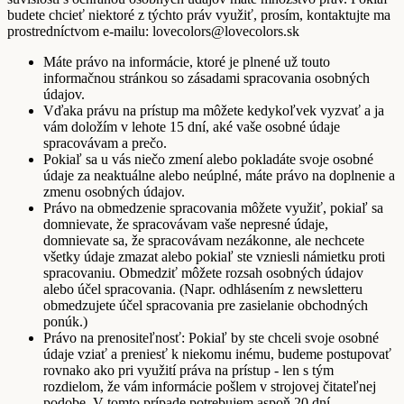
budete chcieť niektoré z týchto práv využiť, prosím, kontaktujte ma
prostredníctvom e-mailu: lovecolors@lovecolors.sk
Máte právo na informácie, ktoré je plnené už touto
informačnou stránkou so zásadami spracovania osobných
údajov.
Vďaka právu na prístup ma môžete kedykoľvek vyzvať a ja
vám doložím v lehote 15 dní, aké vaše osobné údaje
spracovávam a prečo.
Pokiaľ sa u vás niečo zmení alebo pokladáte svoje osobné
údaje za neaktuálne alebo neúplné, máte právo na doplnenie a
zmenu osobných údajov.
Právo na obmedzenie spracovania môžete využiť, pokiaľ sa
domnievate, že spracovávam vaše nepresné údaje,
domnievate sa, že spracovávam nezákonne, ale nechcete
všetky údaje zmazat alebo pokiaľ ste vzniesli námietku proti
spracovaniu. Obmedziť môžete rozsah osobných údajov
alebo účel spracovania. (Napr. odhlásením z newsletteru
obmedzujete účel spracovania pre zasielanie obchodných
ponúk.)
Právo na prenositeľnosť: Pokiaľ by ste chceli svoje osobné
údaje vziať a preniesť k niekomu inému, budeme postupovať
rovnako ako pri využití práva na prístup - len s tým
rozdielom, že vám informácie pošlem v strojovej čitateľnej
podobe. V tomto prípade potrebujem aspoň 20 dní.