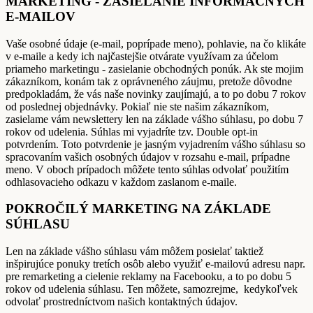
MARKETING - ZASIELANIE INFORMAČNÝCH
E-MAILOV
Vaše osobné údaje (e-mail, poprípade meno), pohlavie, na čo klikáte
v e-maile a kedy ich najčastejšie otvárate využívam za účelom
priameho marketingu - zasielanie obchodných ponúk. Ak ste mojim
zákazníkom, konám tak z oprávneného záujmu, pretože dôvodne
predpokladám, že vás naše novinky zaujímajú, a to po dobu 7 rokov
od poslednej objednávky. Pokiaľ nie ste našim zákazníkom,
zasielame vám newslettery len na základe vášho súhlasu, po dobu 7
rokov od udelenia. Súhlas mi vyjadríte tzv. Double opt-in
potvrdením. Toto potvrdenie je jasným vyjadrením vášho súhlasu so
spracovaním vašich osobných údajov v rozsahu e-mail, prípadne
meno. V oboch prípadoch môžete tento súhlas odvolať použitím
odhlasovacieho odkazu v každom zaslanom e-maile.
POKROČILÝ MARKETING NA ZÁKLADE
SÚHLASU
Len na základe vášho súhlasu vám môžem posielať taktiež
inšpirujúce ponuky tretích osôb alebo využiť e-mailovú adresu napr.
pre remarketing a cielenie reklamy na Facebooku, a to po dobu 5
rokov od udelenia súhlasu. Ten môžete, samozrejme, kedykoľvek
odvolať prostredníctvom našich kontaktných údajov.