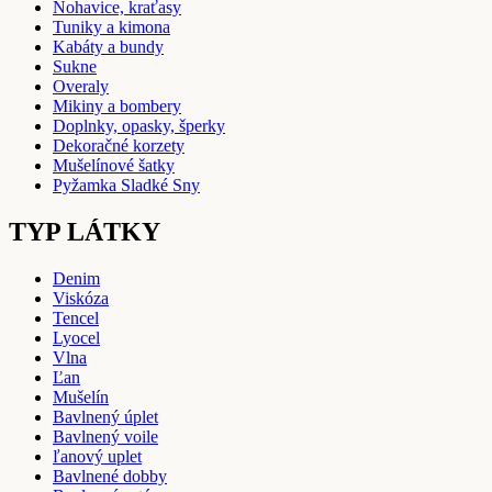
Nohavice, kraťasy
Tuniky a kimona
Kabáty a bundy
Sukne
Overaly
Mikiny a bombery
Doplnky, opasky, šperky
Dekoračné korzety
Mušelínové šatky
Pyžamka Sladké Sny
TYP LÁTKY
Denim
Viskóza
Tencel
Lyocel
Vlna
Ľan
Mušelín
Bavlnený úplet
Bavlnený voile
ľanový uplet
Bavlnené dobby