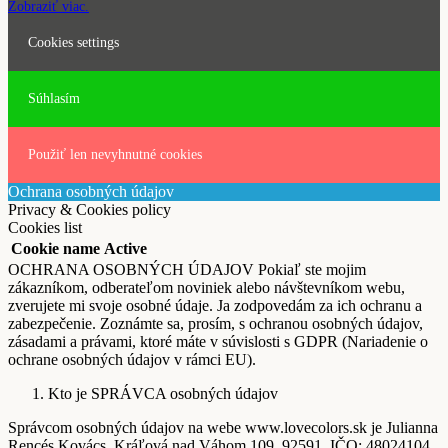
Zobraziť viac.
Cookies settings
Súhlasím
Použiť len nevyhnutné cookies
Ochrana osobných údajov
Privacy & Cookies policy
Cookies list
Cookie name
Active
OCHRANA OSOBNÝCH ÚDAJOV Pokiaľ ste mojim
zákazníkom, odberateľom noviniek alebo návštevníkom webu,
zverujete mi svoje osobné údaje. Ja zodpovedám za ich ochranu a
zabezpečenie. Zoznámte sa, prosím, s ochranou osobných údajov,
zásadami a právami, ktoré máte v súvislosti s GDPR (Nariadenie o
ochrane osobných údajov v rámci EU).
Kto je SPRÁVCA osobných údajov
Správcom osobných údajov na webe www.lovecolors.sk je Julianna
Rencés Kovács, Kráľová nad Váhom 109, 92591, IČO: 48024104,