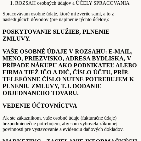
ROZSAH osobných údajov a ÚČELY SPRACOVANIA
Spracovávam osobné údaje, ktoré mi zveríte sami, a to z
nasledujúcich dôvodov (pre naplnenie týchto účelov):
POSKYTOVANIE SLUŽIEB, PLNENIE
ZMLUVY.
VAŠE OSOBNÉ ÚDAJE V ROZSAHU: E-MAIL,
MENO, PRIEZVISKO, ADRESA BYDLISKA, V
PRÍPADE NÁKUPU AKO PODNIKATEĽ ALEBO
FIRMA TIEŽ IČO A DIČ, ČÍSLO ÚČTU, PRÍP.
TELEFÓNNE ČÍSLO NUTNE POTREBUJEM K
PLNENIU ZMLUVY, T.J. DODANIE
OBJEDNANÉHO TOVARU.
VEDENIE ÚČTOVNÍCTVA
Ak ste zákazníkom, vaše osobné údaje (fakturačné údaje)
bezpodmienečne potrebujem, aby som vyhovela zákonnej
povinnosti pre vystavovanie a evidenciu daňových dokladov.