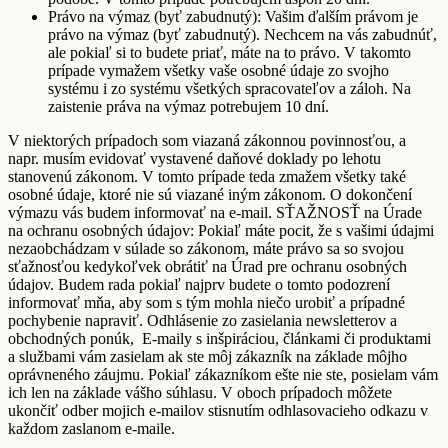
Právo na výmaz (byť zabudnutý): Vašim ďalším právom je
právo na výmaz (byť zabudnutý). Nechcem na vás zabudnúť,
ale pokiaľ si to budete priať, máte na to právo. V takomto
prípade vymažem všetky vaše osobné údaje zo svojho
systému i zo systému všetkých spracovateľov a záloh. Na
zaistenie práva na výmaz potrebujem 10 dní.
V niektorých prípadoch som viazaná zákonnou povinnosťou, a
napr. musím evidovať vystavené daňové doklady po lehotu
stanovenú zákonom. V tomto prípade teda zmažem všetky také
osobné údaje, ktoré nie sú viazané iným zákonom. O dokončení
výmazu vás budem informovať na e-mail. SŤAŽNOSŤ na Úrade
na ochranu osobných údajov: Pokiaľ máte pocit, že s vašimi údajmi
nezaobchádzam v súlade so zákonom, máte právo sa so svojou
sťažnosťou kedykoľvek obrátiť na Úrad pre ochranu osobných
údajov. Budem rada pokiaľ najprv budete o tomto podozrení
informovať mňa, aby som s tým mohla niečo urobiť a prípadné
pochybenie napraviť. Odhlásenie zo zasielania newsletterov a
obchodných ponúk, E-maily s inšpiráciou, článkami či produktami
a službami vám zasielam ak ste môj zákazník na základe môjho
oprávneného záujmu. Pokiaľ zákazníkom ešte nie ste, posielam vám
ich len na základe vášho súhlasu. V oboch prípadoch môžete
ukončiť odber mojich e-mailov stisnutím odhlasovacieho odkazu v
každom zaslanom e-maile.