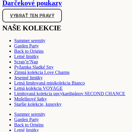
Darčekové poukazy
VYBRAŤ TEN PRAVÝ
NAŠE KOLEKCIE
Summer serenity
Garden Party
Back to Origins
Letné limitky
Scrap’n’Nap
Pyžamka Sladké Sny
Zimná kolekcia Love Charms
Jesenné limitky
Letná limitovaná minikolekcia Bianco
Letná kolekcia VOYAGE
Limitovaná kolekcia upcykardigánov SECOND CHANCE
Mušelínové šatky
Staršie kolekcie, kusovky
Summer serenity
Garden Party
Back to Origins
Letné limitky