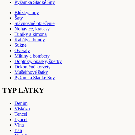
Pyžamka Sladké Sny
Blúzky, topy
Šaty
Slávnostné oblečenie
Nohavice, kraťasy
Tuniky a kimona
Kabáty a bundy
Sukne
Overaly
Mikiny a bombery
Doplnky, opasky, šperky
Dekoračné korzety
Mušelínové šatky
Pyžamka Sladké Sny
TYP LÁTKY
Denim
Viskóza
Tencel
Lyocel
Vlna
Ľan