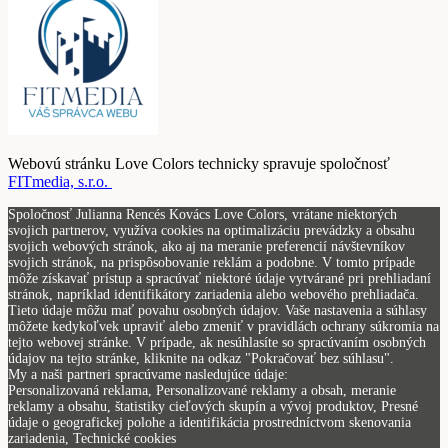
Webovú stránku Love Colors technicky spravuje spoločnosť
FITmedia, s.r.o.
Spoločnosť Julianna Rencés Kovács Love Colors, vrátane niektorých
svojich partnerov, využíva cookies na optimalizáciu prevádzky a obsahu
svojich webových stránok, ako aj na meranie preferencií návštevníkov
svojich stránok, na prispôsobovanie reklám a podobne. V tomto prípade
môže získavať prístup a spracúvať niektoré údaje vytvárané pri prehliadaní
stránok, napríklad identifikátory zariadenia alebo webového prehliadača.
Tieto údaje môžu mať povahu osobných údajov. Vaše nastavenia a súhlasy
môžete kedykoľvek upraviť alebo zmeniť v pravidlách ochrany súkromia na
tejto webovej stránke. V prípade, ak nesúhlasíte so spracúvaním osobných
údajov na tejto stránke, kliknite na odkaz "Pokračovať bez súhlasu".
My a naši partneri spracúvame nasledujúce údaje:
Personalizovaná reklama, Personalizované reklamy a obsah, meranie
reklamy a obsahu, štatistiky cieľových skupín a vývoj produktov, Presné
údaje o geografickej polohe a identifikácia prostredníctvom skenovania
zariadenia, Technické cookies