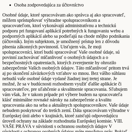
Osoba zodpovedajúca za účtovníctvo
Osobné údaje, ktoré spracovávam ako správca aj ako spracovateľ,
môžem sprístupňovať výhradne spolupracovníkom a
spracovateľom, ktorí vykonávajú administratívnu a technickú
podporu pri fungovaní aplikácií potrebných k fungovaniu webu a
podporných aplikácií alebo sa podieľajú na chode môjho podnikania
(účtovník). Iným subjektom, je umožnený prístup len z dôvodu
plnenia zákonných povinností. Uisťujem vás, že moji
spolupracovníci, ktorí budú spracovávať Vaše osobné údaje, sú
povinní zachovávať mlčanlivosť o osobných údajoch a o
bezpečnostných opatreniach, ktorých zverejnenie by ohrozilo
zabezpečenie Vašich osobných údajov. Táto mlčanlivosť pritom trvá
aj po skončení záväzkových vzťahov so mnou. Bez vášho súhlasu
nebudú vaše osobné údaje vydané žiadnej inej tretej strane. Je
možné, že sa v budúcnosti rozhodnem využiť ďalšie aplikácie či
spracovateľov, pre uľahčenie a skvalitnenie spracovania. Sľubujem
vám však, že v takom prípade pri výbere budem na spracovateľa
klásť minimálne rovnaké nároky na zabezpečenie a kvalitu
spracovania ako na seba a aktuálnych spolupracovníkov. Vaše údaje
nebudem poskytovať do tretích zemí. Dáta spracovávam výhradne v
Európskej únii alebo v krajinách, ktoré zaisťujú odpovedajúcu
úroveň ochrany na základe rozhodnutia Európskej komisie. VIII.
VAŠE PRÁVA v súvislosti s ochranou osobných údajov V
súvislosti s ochranou osobných údajov máte množstvo práv. Pokiaľ