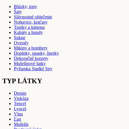
Blúzky, topy
Šaty
Slávnostné oblečenie
Nohavice, kraťasy
Tuniky a kimona
Kabáty a bundy
Sukne
Overaly
Mikiny a bombery
Doplnky, opasky, šperky
Dekoračné korzety
Mušelínové šatky
Pyžamka Sladké Sny
TYP LÁTKY
Denim
Viskóza
Tencel
Lyocel
Vlna
Ľan
Mušelín