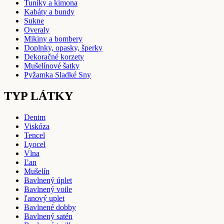
Tuniky a kimona
Kabáty a bundy
Sukne
Overaly
Mikiny a bombery
Doplnky, opasky, šperky
Dekoračné korzety
Mušelínové šatky
Pyžamka Sladké Sny
TYP LÁTKY
Denim
Viskóza
Tencel
Lyocel
Vlna
Ľan
Mušelín
Bavlnený úplet
Bavlnený voile
ľanový uplet
Bavlnené dobby
Bavlnený satén