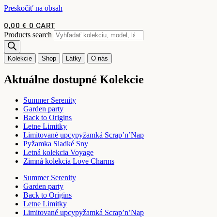
Preskočiť na obsah
0,00
€
0
CART
Products search
Kolekcie
Shop
Látky
O nás
Aktuálne dostupné Kolekcie
Summer Serenity
Garden party
Back to Origins
Letne Limitky
Limitované upcypyžamká Scrap’n’Nap
Pyžamka Sladké Sny
Letná kolekcia Voyage
Zimná kolekcia Love Charms
Summer Serenity
Garden party
Back to Origins
Letne Limitky
Limitované upcypyžamká Scrap’n’Nap