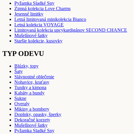
Pyžamka Sladké Sny
Zimná kolekcia Love Charms
Jesenné limitky
Letná limitovaná minikolekcia Bianco
Letná kolekcia VOYAGE
Limitovaná kolekcia upcykardigánov SECOND CHANCE
Mušelínové šatky
Staršie kolekcie, kusovky
TYP ODEVU
Blúzky, topy
Šaty
Slávnostné oblečenie
Nohavice, kraťasy
Tuniky a kimona
Kabáty a bundy
Sukne
Overaly
Mikiny a bombery
Doplnky, opasky, šperky
Dekoračné korzety
Mušelínové šatky
Pyžamka Sladké Sny