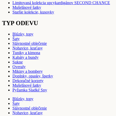
Limitovaná kolekcia upcykardigánov SECOND CHANCE
Mušelínové šatky
Staršie kolekcie, kusovky
TYP ODEVU
Blúzky, topy
Šaty
Slávnostné oblečenie
Nohavice, kraťasy
Tuniky a kimona
Kabáty a bundy
Sukne
Overaly
Mikiny a bombery
Doplnky, opasky, šperky
Dekoračné korzety
Mušelínové šatky
Pyžamka Sladké Sny
Blúzky, topy
Šaty
Slávnostné oblečenie
Nohavice, kraťasy