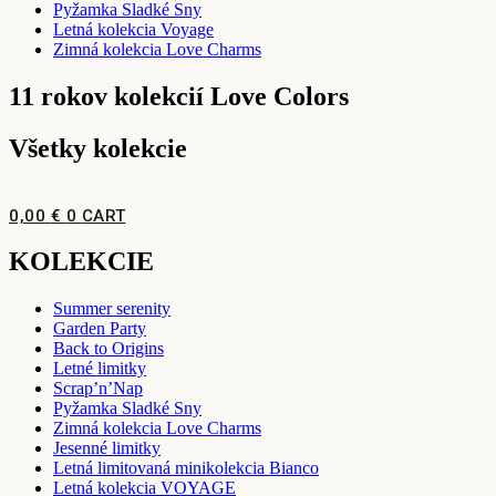
Pyžamka Sladké Sny
Letná kolekcia Voyage
Zimná kolekcia Love Charms
11 rokov kolekcií Love Colors
Všetky kolekcie
0,00
€
0
CART
KOLEKCIE
Summer serenity
Garden Party
Back to Origins
Letné limitky
Scrap’n’Nap
Pyžamka Sladké Sny
Zimná kolekcia Love Charms
Jesenné limitky
Letná limitovaná minikolekcia Bianco
Letná kolekcia VOYAGE