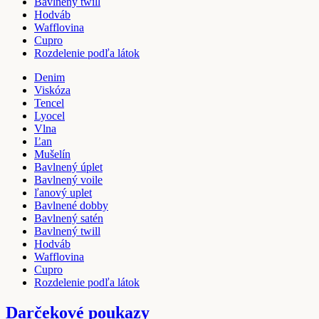
Bavlnený twill
Hodváb
Wafflovina
Cupro
Rozdelenie podľa látok
Denim
Viskóza
Tencel
Lyocel
Vlna
Ľan
Mušelín
Bavlnený úplet
Bavlnený voile
ľanový uplet
Bavlnené dobby
Bavlnený satén
Bavlnený twill
Hodváb
Wafflovina
Cupro
Rozdelenie podľa látok
Darčekové poukazy