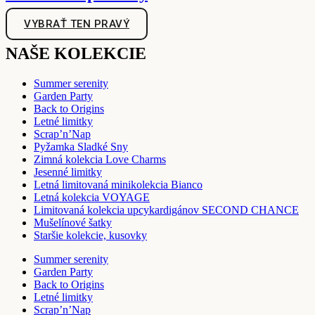
VYBRAŤ TEN PRAVÝ
NAŠE KOLEKCIE
Summer serenity
Garden Party
Back to Origins
Letné limitky
Scrap’n’Nap
Pyžamka Sladké Sny
Zimná kolekcia Love Charms
Jesenné limitky
Letná limitovaná minikolekcia Bianco
Letná kolekcia VOYAGE
Limitovaná kolekcia upcykardigánov SECOND CHANCE
Mušelínové šatky
Staršie kolekcie, kusovky
Summer serenity
Garden Party
Back to Origins
Letné limitky
Scrap’n’Nap