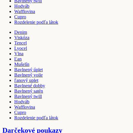
Bavlnený twill
Hodváb
Wafflovina
Cupro
Rozdelenie podľa látok
Denim
Viskóza
Tencel
Lyocel
Vlna
Ľan
Mušelín
Bavlnený úplet
Bavlnený voile
ľanový uplet
Bavlnené dobby
Bavlnený satén
Bavlnený twill
Hodváb
Wafflovina
Cupro
Rozdelenie podľa látok
Darčekové poukazy