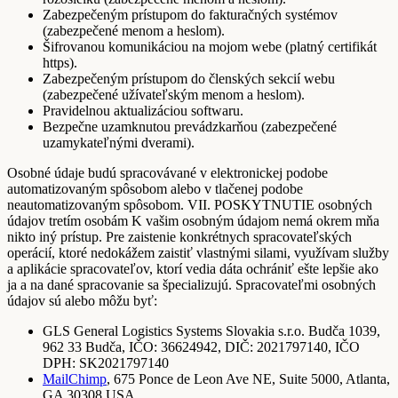
Zabezpečeným prístupom do fakturačných systémov
(zabezpečené menom a heslom).
Šifrovanou komunikáciou na mojom webe (platný certifikát
https).
Zabezpečeným prístupom do členských sekcií webu
(zabezpečené užívateľským menom a heslom).
Pravidelnou aktualizáciou softwaru.
Bezpečne uzamknutou prevádzkarňou (zabezpečené
uzamykateľnými dverami).
Osobné údaje budú spracovávané v elektronickej podobe
automatizovaným spôsobom alebo v tlačenej podobe
neautomatizovaným spôsobom. VII. POSKYTNUTIE osobných
údajov tretím osobám K vašim osobným údajom nemá okrem mňa
nikto iný prístup. Pre zaistenie konkrétnych spracovateľských
operácií, ktoré nedokážem zaistiť vlastnými silami, využívam služby
a aplikácie spracovateľov, ktorí vedia dáta ochrániť ešte lepšie ako
ja a na dané spracovanie sa špecializujú. Spracovateľmi osobných
údajov sú alebo môžu byť:
GLS General Logistics Systems Slovakia s.r.o. Budča 1039,
962 33 Budča, IČO: 36624942, DIČ: 2021797140, IČO
DPH: SK2021797140
MailChimp
, 675 Ponce de Leon Ave NE, Suite 5000, Atlanta,
GA 30308 USA