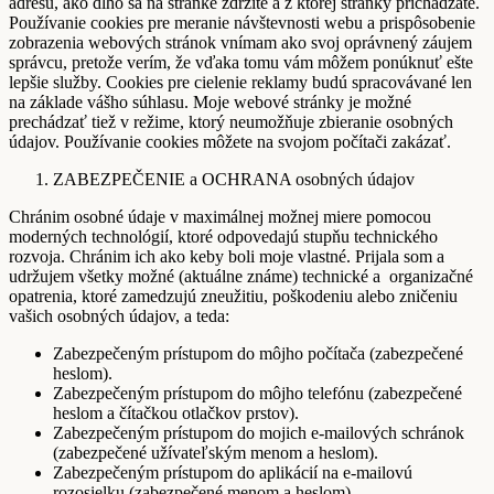
adresu, ako dlho sa na stránke zdržíte a z ktorej stránky prichádzate.
Používanie cookies pre meranie návštevnosti webu a prispôsobenie
zobrazenia webových stránok vnímam ako svoj oprávnený záujem
správcu, pretože verím, že vďaka tomu vám môžem ponúknuť ešte
lepšie služby. Cookies pre cielenie reklamy budú spracovávané len
na základe vášho súhlasu. Moje webové stránky je možné
prechádzať tiež v režime, ktorý neumožňuje zbieranie osobných
údajov. Používanie cookies môžete na svojom počítači zakázať.
ZABEZPEČENIE a OCHRANA osobných údajov
Chránim osobné údaje v maximálnej možnej miere pomocou
moderných technológií, ktoré odpovedajú stupňu technického
rozvoja. Chránim ich ako keby boli moje vlastné. Prijala som a
udržujem všetky možné (aktuálne známe) technické a organizačné
opatrenia, ktoré zamedzujú zneužitiu, poškodeniu alebo zničeniu
vašich osobných údajov, a teda:
Zabezpečeným prístupom do môjho počítača (zabezpečené
heslom).
Zabezpečeným prístupom do môjho telefónu (zabezpečené
heslom a čítačkou otlačkov prstov).
Zabezpečeným prístupom do mojich e-mailových schránok
(zabezpečené užívateľským menom a heslom).
Zabezpečeným prístupom do aplikácií na e-mailovú
rozosielku (zabezpečené menom a heslom).