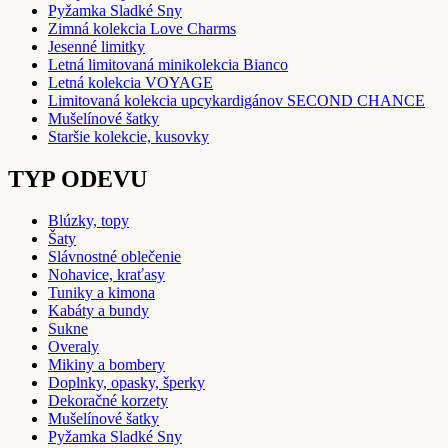
Pyžamka Sladké Sny
Zimná kolekcia Love Charms
Jesenné limitky
Letná limitovaná minikolekcia Bianco
Letná kolekcia VOYAGE
Limitovaná kolekcia upcykardigánov SECOND CHANCE
Mušelínové šatky
Staršie kolekcie, kusovky
TYP ODEVU
Blúzky, topy
Šaty
Slávnostné oblečenie
Nohavice, kraťasy
Tuniky a kimona
Kabáty a bundy
Sukne
Overaly
Mikiny a bombery
Doplnky, opasky, šperky
Dekoračné korzety
Mušelínové šatky
Pyžamka Sladké Sny