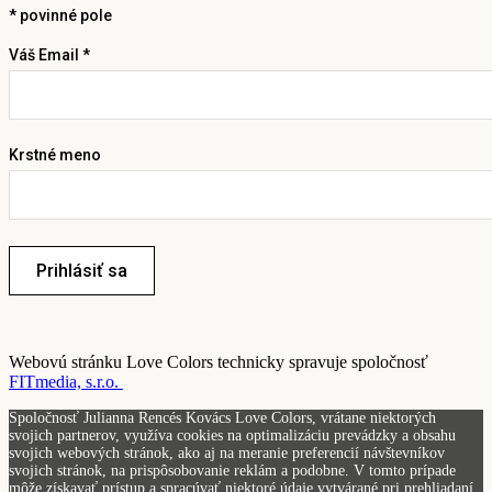
*
povinné pole
Váš Email *
Krstné meno
Prihlásiť sa
Webovú stránku Love Colors technicky spravuje spoločnosť
FITmedia, s.r.o.
Spoločnosť Julianna Rencés Kovács Love Colors, vrátane niektorých
svojich partnerov, využíva cookies na optimalizáciu prevádzky a obsahu
svojich webových stránok, ako aj na meranie preferencií návštevníkov
svojich stránok, na prispôsobovanie reklám a podobne. V tomto prípade
môže získavať prístup a spracúvať niektoré údaje vytvárané pri prehliadaní