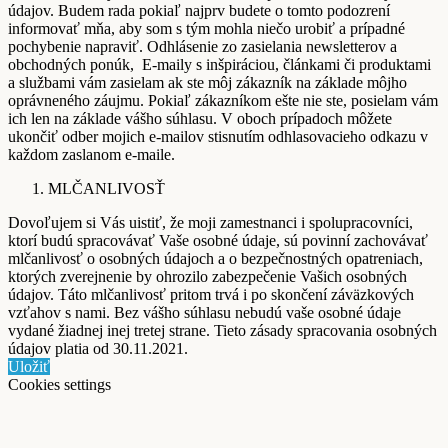
údajov. Budem rada pokiaľ najprv budete o tomto podozrení
informovať mňa, aby som s tým mohla niečo urobiť a prípadné
pochybenie napraviť. Odhlásenie zo zasielania newsletterov a
obchodných ponúk, E-maily s inšpiráciou, článkami či produktami
a službami vám zasielam ak ste môj zákazník na základe môjho
oprávneného záujmu. Pokiaľ zákazníkom ešte nie ste, posielam vám
ich len na základe vášho súhlasu. V oboch prípadoch môžete
ukončiť odber mojich e-mailov stisnutím odhlasovacieho odkazu v
každom zaslanom e-maile.
MLČANLIVOSŤ
Dovoľujem si Vás uistiť, že moji zamestnanci i spolupracovníci,
ktorí budú spracovávať Vaše osobné údaje, sú povinní zachovávať
mlčanlivosť o osobných údajoch a o bezpečnostných opatreniach,
ktorých zverejnenie by ohrozilo zabezpečenie Vašich osobných
údajov. Táto mlčanlivosť pritom trvá i po skončení záväzkových
vzťahov s nami. Bez vášho súhlasu nebudú vaše osobné údaje
vydané žiadnej inej tretej strane. Tieto zásady spracovania osobných
údajov platia od 30.11.2021.
Uložiť
Cookies settings