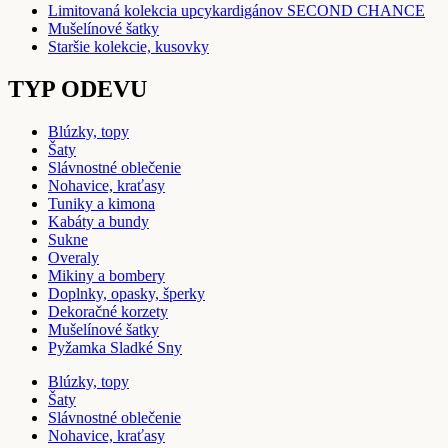
Limitovaná kolekcia upcykardigánov SECOND CHANCE
Mušelínové šatky
Staršie kolekcie, kusovky
TYP ODEVU
Blúzky, topy
Šaty
Slávnostné oblečenie
Nohavice, kraťasy
Tuniky a kimona
Kabáty a bundy
Sukne
Overaly
Mikiny a bombery
Doplnky, opasky, šperky
Dekoračné korzety
Mušelínové šatky
Pyžamka Sladké Sny
Blúzky, topy
Šaty
Slávnostné oblečenie
Nohavice, kraťasy