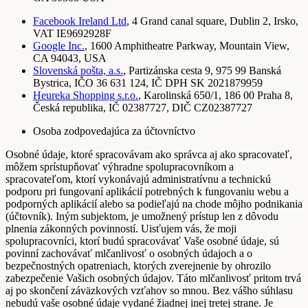
Facebook Ireland Ltd
, 4 Grand canal square, Dublin 2, Irsko,
VAT IE9692928F
Google Inc.
, 1600 Amphitheatre Parkway, Mountain View,
CA 94043, USA
Slovenská pošta, a.s.
, Partizánska cesta 9, 975 99 Banská
Bystrica, IČO 36 631 124, IČ DPH SK 2021879959
Heureka Shopping s.r.o.
, Karolinská 650/1, 186 00 Praha 8,
Česká republika, IČ 02387727, DIČ CZ02387727
Osoba zodpovedajúca za účtovníctvo
Osobné údaje, ktoré spracovávam ako správca aj ako spracovateľ,
môžem sprístupňovať výhradne spolupracovníkom a
spracovateľom, ktorí vykonávajú administratívnu a technickú
podporu pri fungovaní aplikácií potrebných k fungovaniu webu a
podporných aplikácií alebo sa podieľajú na chode môjho podnikania
(účtovník). Iným subjektom, je umožnený prístup len z dôvodu
plnenia zákonných povinností. Uisťujem vás, že moji
spolupracovníci, ktorí budú spracovávať Vaše osobné údaje, sú
povinní zachovávať mlčanlivosť o osobných údajoch a o
bezpečnostných opatreniach, ktorých zverejnenie by ohrozilo
zabezpečenie Vašich osobných údajov. Táto mlčanlivosť pritom trvá
aj po skončení záväzkových vzťahov so mnou. Bez vášho súhlasu
nebudú vaše osobné údaje vydané žiadnej inej tretej strane. Je