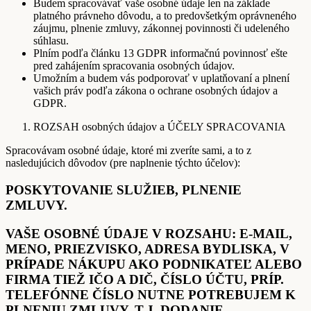
Budem spracovávať vaše osobné údaje len na základe
platného právneho dôvodu, a to predovšetkým oprávneného
záujmu, plnenie zmluvy, zákonnej povinnosti či udeleného
súhlasu.
Plním podľa článku 13 GDPR informačnú povinnosť ešte
pred zahájením spracovania osobných údajov.
Umožním a budem vás podporovať v uplatňovaní a plnení
vašich práv podľa zákona o ochrane osobných údajov a
GDPR.
ROZSAH osobných údajov a ÚČELY SPRACOVANIA
Spracovávam osobné údaje, ktoré mi zveríte sami, a to z
nasledujúcich dôvodov (pre naplnenie týchto účelov):
POSKYTOVANIE SLUŽIEB, PLNENIE
ZMLUVY.
VAŠE OSOBNÉ ÚDAJE V ROZSAHU: E-MAIL,
MENO, PRIEZVISKO, ADRESA BYDLISKA, V
PRÍPADE NÁKUPU AKO PODNIKATEĽ ALEBO
FIRMA TIEŽ IČO A DIČ, ČÍSLO ÚČTU, PRÍP.
TELEFÓNNE ČÍSLO NUTNE POTREBUJEM K
PLNENIU ZMLUVY, T.J. DODANIE