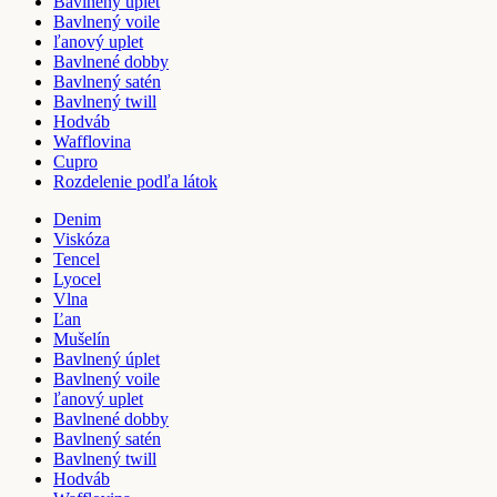
Bavlnený úplet
Bavlnený voile
ľanový uplet
Bavlnené dobby
Bavlnený satén
Bavlnený twill
Hodváb
Wafflovina
Cupro
Rozdelenie podľa látok
Denim
Viskóza
Tencel
Lyocel
Vlna
Ľan
Mušelín
Bavlnený úplet
Bavlnený voile
ľanový uplet
Bavlnené dobby
Bavlnený satén
Bavlnený twill
Hodváb