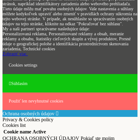
stránok, napríklad identifikátory zariadenia alebo webového prehliadača.
Tieto údaje môžu mať povahu osobných údajov. Vaše nastavenia a súhlasy
môžete kedykoľvek upraviť alebo zmeniť v pravidlách ochrany súkromia na
tejto webovej stránke. V prípade, ak nesúhlasíte so spracúvaním osobných
údajov na tejto stránke, kliknite na odkaz "Pokračovať bez súhlasu".
My a naši partneri spracúvame nasledujúce údaje:
Personalizovaná reklama, Personalizované reklamy a obsah, meranie
reklamy a obsahu, štatistiky cieľových skupín a vývoj produktov, Presné
údaje o geografickej polohe a identifikácia prostredníctvom skenovania
zariadenia, Technické cookies
Zobraziť viac.
Cookies settings
Súhlasím
Použiť len nevyhnutné cookies
Ochrana osobných údajov
Privacy & Cookies policy
Cookies list
Cookie name
Active
OCHRANA OSOBNÝCH ÚDAJOV Pokiaľ ste mojim