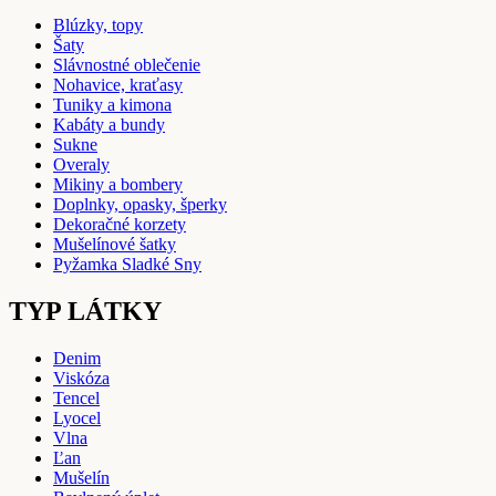
Blúzky, topy
Šaty
Slávnostné oblečenie
Nohavice, kraťasy
Tuniky a kimona
Kabáty a bundy
Sukne
Overaly
Mikiny a bombery
Doplnky, opasky, šperky
Dekoračné korzety
Mušelínové šatky
Pyžamka Sladké Sny
TYP LÁTKY
Denim
Viskóza
Tencel
Lyocel
Vlna
Ľan
Mušelín