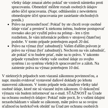
všetky údaje zmazat alebo pokiaľ ste vzniesli námietku proti
spracovaniu. Obmedziť môžete rozsah osobných údajov
alebo účel spracovania. (Napr. odhlásením z newsletteru
obmedzujete účel spracovania pre zasielanie obchodných
ponúk.)
Právo na prenositeľnosť: Pokiaľ by ste chceli svoje osobné
údaje vziať a preniesť k niekomu inému, budeme postupovať
rovnako ako pri využití práva na prístup - len s tým
rozdielom, že vám informácie pošlem v strojovej čitateľnej
podobe. V tomto prípade potrebujem aspoň 20 dní.
Právo na výmaz (byť zabudnutý): Vašim ďalším právom je
právo na výmaz (byť zabudnutý). Nechcem na vás zabudnúť,
ale pokiaľ si to budete priať, máte na to právo. V takomto
prípade vymažem všetky vaše osobné údaje zo svojho
systému i zo systému všetkých spracovateľov a záloh. Na
zaistenie práva na výmaz potrebujem 10 dní.
V niektorých prípadoch som viazaná zákonnou povinnosťou, a
napr. musím evidovať vystavené daňové doklady po lehotu
stanovenú zákonom. V tomto prípade teda zmažem všetky také
osobné údaje, ktoré nie sú viazané iným zákonom. O dokončení
výmazu vás budem informovať na e-mail. SŤAŽNOSŤ na Úrade
na ochranu osobných údajov: Pokiaľ máte pocit, že s vašimi údajmi
nezaobchádzam v súlade so zákonom, máte právo sa so svojou
sťažnosťou kedykoľvek obrátiť na Úrad pre ochranu osobných