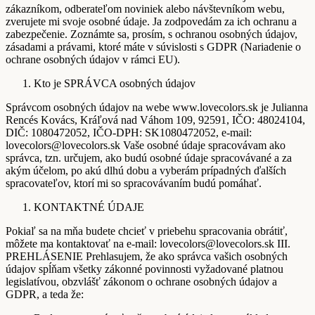
zákazníkom, odberateľom noviniek alebo návštevníkom webu,
zverujete mi svoje osobné údaje. Ja zodpovedám za ich ochranu a
zabezpečenie. Zoznámte sa, prosím, s ochranou osobných údajov,
zásadami a právami, ktoré máte v súvislosti s GDPR (Nariadenie o
ochrane osobných údajov v rámci EU).
Kto je SPRÁVCA osobných údajov
Správcom osobných údajov na webe www.lovecolors.sk je Julianna
Rencés Kovács, Kráľová nad Váhom 109, 92591, IČO: 48024104,
DIČ: 1080472052, IČO-DPH: SK1080472052, e-mail:
lovecolors@lovecolors.sk Vaše osobné údaje spracovávam ako
správca, tzn. určujem, ako budú osobné údaje spracovávané a za
akým účelom, po akú dlhú dobu a vyberám prípadných ďalších
spracovateľov, ktorí mi so spracovávaním budú pomáhať.
KONTAKTNÉ ÚDAJE
Pokiaľ sa na mňa budete chcieť v priebehu spracovania obrátiť,
môžete ma kontaktovať na e-mail: lovecolors@lovecolors.sk III.
PREHLÁSENIE Prehlasujem, že ako správca vašich osobných
údajov spĺňam všetky zákonné povinnosti vyžadované platnou
legislatívou, obzvlášť zákonom o ochrane osobných údajov a
GDPR, a teda že: