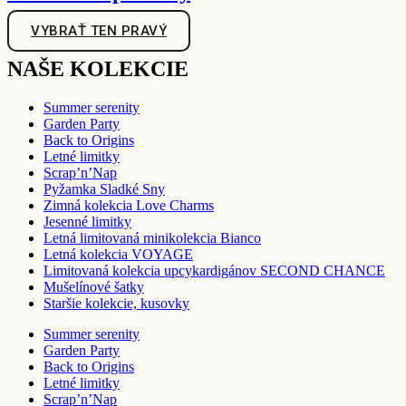
VYBRAŤ TEN PRAVÝ
NAŠE KOLEKCIE
Summer serenity
Garden Party
Back to Origins
Letné limitky
Scrap’n’Nap
Pyžamka Sladké Sny
Zimná kolekcia Love Charms
Jesenné limitky
Letná limitovaná minikolekcia Bianco
Letná kolekcia VOYAGE
Limitovaná kolekcia upcykardigánov SECOND CHANCE
Mušelínové šatky
Staršie kolekcie, kusovky
Summer serenity
Garden Party
Back to Origins
Letné limitky
Scrap’n’Nap