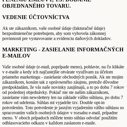
OBJEDNANÉHO TOVARU.
VEDENIE ÚČTOVNÍCTVA
Ak ste zákazníkom, vaše osobné údaje (fakturačné údaje)
bezpodmienečne potrebujem, aby som vyhovela zákonnej
povinnosti pre vystavovanie a evidenciu daňových dokladov.
MARKETING - ZASIELANIE INFORMAČNÝCH
E-MAILOV
Vaše osobné údaje (e-mail, poprípade meno), pohlavie, na čo klikáte
v e-maile a kedy ich najčastejšie otvárate využívam za účelom
priameho marketingu - zasielanie obchodných ponúk. Ak ste mojim
zákazníkom, konám tak z oprávneného záujmu, pretože dôvodne
predpokladám, že vás naše novinky zaujímajú, a to po dobu 7 rokov
od poslednej objednávky. Pokiaľ nie ste našim zákazníkom,
zasielame vám newslettery len na základe vášho súhlasu, po dobu 7
rokov od udelenia. Súhlas mi vyjadríte tzv. Double opt-in
potvrdením. Toto potvrdenie je jasným vyjadrením vášho súhlasu so
spracovaním vašich osobných údajov v rozsahu e-mail, prípadne
meno. V oboch prípadoch môžete tento súhlas odvolať použitím
odhlasovacieho odkazu v každom zaslanom e-maile.