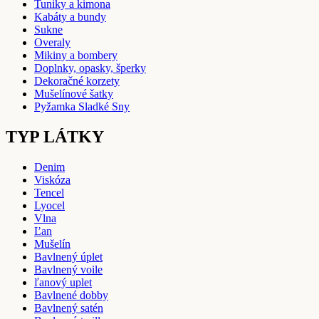
Tuniky a kimona
Kabáty a bundy
Sukne
Overaly
Mikiny a bombery
Doplnky, opasky, šperky
Dekoračné korzety
Mušelínové šatky
Pyžamka Sladké Sny
TYP LÁTKY
Denim
Viskóza
Tencel
Lyocel
Vlna
Ľan
Mušelín
Bavlnený úplet
Bavlnený voile
ľanový uplet
Bavlnené dobby
Bavlnený satén