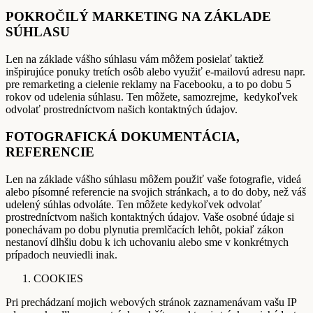
POKROČILÝ MARKETING NA ZÁKLADE
SÚHLASU
Len na základe vášho súhlasu vám môžem posielať taktiež
inšpirujúce ponuky tretích osôb alebo využiť e-mailovú adresu napr.
pre remarketing a cielenie reklamy na Facebooku, a to po dobu 5
rokov od udelenia súhlasu. Ten môžete, samozrejme, kedykoľvek
odvolať prostredníctvom našich kontaktných údajov.
FOTOGRAFICKÁ DOKUMENTÁCIA,
REFERENCIE
Len na základe vášho súhlasu môžem použiť vaše fotografie, videá
alebo písomné referencie na svojich stránkach, a to do doby, než váš
udelený súhlas odvoláte. Ten môžete kedykoľvek odvolať
prostredníctvom našich kontaktných údajov. Vaše osobné údaje si
ponechávam po dobu plynutia premlčacích lehôt, pokiaľ zákon
nestanoví dlhšiu dobu k ich uchovaniu alebo sme v konkrétnych
prípadoch neuviedli inak.
COOKIES
Pri prechádzaní mojich webových stránok zaznamenávam vašu IP