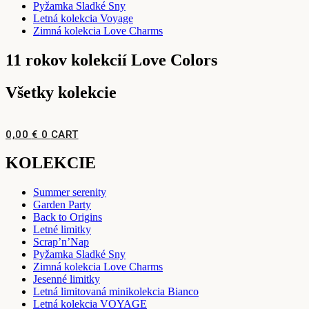
Pyžamka Sladké Sny
Letná kolekcia Voyage
Zimná kolekcia Love Charms
11 rokov kolekcií Love Colors
Všetky kolekcie
0,00
€
0
CART
KOLEKCIE
Summer serenity
Garden Party
Back to Origins
Letné limitky
Scrap’n’Nap
Pyžamka Sladké Sny
Zimná kolekcia Love Charms
Jesenné limitky
Letná limitovaná minikolekcia Bianco
Letná kolekcia VOYAGE