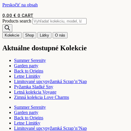
Preskočiť na obsah
0,00
€
0
CART
Products search
Kolekcie
Shop
Látky
O nás
Aktuálne dostupné Kolekcie
Summer Serenity
Garden party
Back to Origins
Letne Limitky
Limitované upcypyžamká Scrap’n’Nap
Pyžamka Sladké Sny
Letná kolekcia Voyage
Zimná kolekcia Love Charms
Summer Serenity
Garden party
Back to Origins
Letne Limitky
Limitované upcypyžamká Scrap’n’Nap