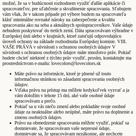
možné, že sa v budúcnosti rozhodnem využiť ďalšie aplikácie či
spracovateľov, pre uľahčenie a skvalitnenie spracovania. Sľubujem
vám však, že v takom prípade pri výbere budem na spracovateľa
klásť minimálne rovnaké nároky na zabezpečenie a kvalitu
spracovania ako na seba a aktuálnych spolupracovníkov. Vaše údaje
nebudem poskytovať do tretích zemí. Dáta spracovávam výhradne v
Európskej únii alebo v krajinách, ktoré zaisťujú odpovedajúcu
úroveň ochrany na základe rozhodnutia Európskej komisie. VIII.
VAŠE PRÁVA v súvislosti s ochranou osobných údajov V
súvislosti s ochranou osobných údajov máte množstvo práv. Pokiaľ
budete chcieť niektoré z týchto práv využiť, prosím, kontaktujte ma
prostredníctvom e-mailu: lovecolors@lovecolors.sk
Máte právo na informácie, ktoré je plnené už touto
informačnou stránkou so zásadami spracovania osobných
údajov.
Vďaka právu na prístup ma môžete kedykoľvek vyzvať a ja
vám doložím v lehote 15 dní, aké vaše osobné údaje
spracovávam a prečo.
Pokiaľ sa u vás niečo zmení alebo pokladáte svoje osobné
údaje za neaktuálne alebo neúplné, máte právo na doplnenie a
zmenu osobných údajov.
Právo na obmedzenie spracovania môžete využiť, pokiaľ sa
domnievate, že spracovávam vaše nepresné údaje,
domnievate sa, že spracovávam nezákonne, ale nechcete