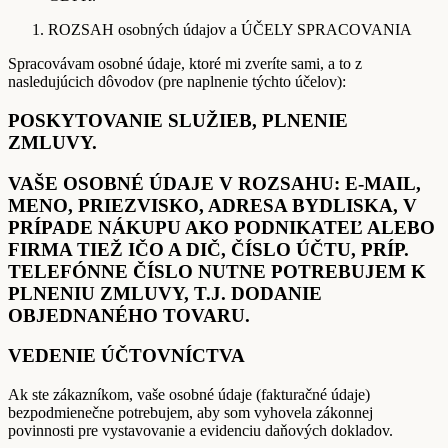
ROZSAH osobných údajov a ÚČELY SPRACOVANIA
Spracovávam osobné údaje, ktoré mi zveríte sami, a to z
nasledujúcich dôvodov (pre naplnenie týchto účelov):
POSKYTOVANIE SLUŽIEB, PLNENIE
ZMLUVY.
VAŠE OSOBNÉ ÚDAJE V ROZSAHU: E-MAIL,
MENO, PRIEZVISKO, ADRESA BYDLISKA, V
PRÍPADE NÁKUPU AKO PODNIKATEĽ ALEBO
FIRMA TIEŽ IČO A DIČ, ČÍSLO ÚČTU, PRÍP.
TELEFÓNNE ČÍSLO NUTNE POTREBUJEM K
PLNENIU ZMLUVY, T.J. DODANIE
OBJEDNANÉHO TOVARU.
VEDENIE ÚČTOVNÍCTVA
Ak ste zákazníkom, vaše osobné údaje (fakturačné údaje)
bezpodmienečne potrebujem, aby som vyhovela zákonnej
povinnosti pre vystavovanie a evidenciu daňových dokladov.