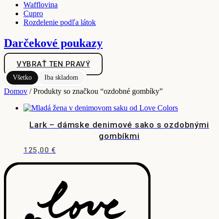
Wafflovina
Cupro
Rozdelenie podľa látok
Darčekové poukazy
VYBRAŤ TEN PRAVÝ
Všetko
Iba skladom
Domov
/ Produkty so značkou “ozdobné gombíky”
Lark – dámske denimové sako s ozdobnými
gombíkmi
125,00
€
Tento
produkt
má
viacero
variantov.
Možnosti
si