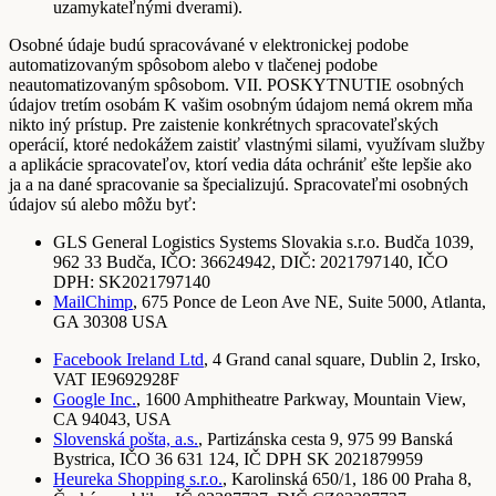
uzamykateľnými dverami).
Osobné údaje budú spracovávané v elektronickej podobe
automatizovaným spôsobom alebo v tlačenej podobe
neautomatizovaným spôsobom. VII. POSKYTNUTIE osobných
údajov tretím osobám K vašim osobným údajom nemá okrem mňa
nikto iný prístup. Pre zaistenie konkrétnych spracovateľských
operácií, ktoré nedokážem zaistiť vlastnými silami, využívam služby
a aplikácie spracovateľov, ktorí vedia dáta ochrániť ešte lepšie ako
ja a na dané spracovanie sa špecializujú. Spracovateľmi osobných
údajov sú alebo môžu byť:
GLS General Logistics Systems Slovakia s.r.o. Budča 1039,
962 33 Budča, IČO: 36624942, DIČ: 2021797140, IČO
DPH: SK2021797140
MailChimp
, 675 Ponce de Leon Ave NE, Suite 5000, Atlanta,
GA 30308 USA
Facebook Ireland Ltd
, 4 Grand canal square, Dublin 2, Irsko,
VAT IE9692928F
Google Inc.
, 1600 Amphitheatre Parkway, Mountain View,
CA 94043, USA
Slovenská pošta, a.s.
, Partizánska cesta 9, 975 99 Banská
Bystrica, IČO 36 631 124, IČ DPH SK 2021879959
Heureka Shopping s.r.o.
, Karolinská 650/1, 186 00 Praha 8,