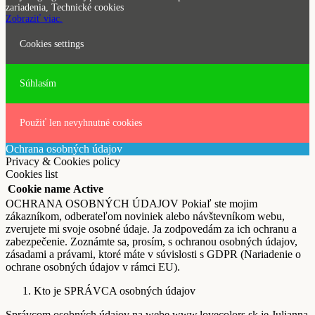
zariadenia, Technické cookies
Zobraziť viac.
Cookies settings
Súhlasím
Použiť len nevyhnutné cookies
Ochrana osobných údajov
Privacy & Cookies policy
Cookies list
Cookie name
Active
OCHRANA OSOBNÝCH ÚDAJOV Pokiaľ ste mojim
zákazníkom, odberateľom noviniek alebo návštevníkom webu,
zverujete mi svoje osobné údaje. Ja zodpovedám za ich ochranu a
zabezpečenie. Zoznámte sa, prosím, s ochranou osobných údajov,
zásadami a právami, ktoré máte v súvislosti s GDPR (Nariadenie o
ochrane osobných údajov v rámci EU).
Kto je SPRÁVCA osobných údajov
Správcom osobných údajov na webe www.lovecolors.sk je Julianna