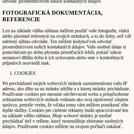
odvolať prostredníctvom našich kontaktných údajov.
FOTOGRAFICKÁ DOKUMENTÁCIA,
REFERENCIE
Len na základe vášho súhlasu môžem použiť vaše fotografie, videá
alebo písomné referencie na svojich stránkach, a to do doby, než váš
udelený súhlas odvoláte. Ten môžete kedykoľvek odvolať
prostredníctvom našich kontaktných údajov. Vaše osobné údaje si
ponechávam po dobu plynutia premlčacích lehôt, pokiaľ zákon
nestanoví dlhšiu dobu k ich uchovaniu alebo sme v konkrétnych
prípadoch neuviedli inak.
COOKIES
Pri prechádzaní mojich webových stránok zaznamenávam vašu IP
adresu, ako dlho sa na stránke zdržíte a z ktorej stránky prichádzate.
Používanie cookies pre meranie návštevnosti webu a prispôsobenie
zobrazenia webových stránok vnímam ako svoj oprávnený záujem
správcu, pretože verím, že vďaka tomu vám môžem ponúknuť ešte
lepšie služby. Cookies pre cielenie reklamy budú spracovávané len
na základe vášho súhlasu. Moje webové stránky je možné
prechádzať tiež v režime, ktorý neumožňuje zbieranie osobných
údajov. Používanie cookies môžete na svojom počítači zakázať.