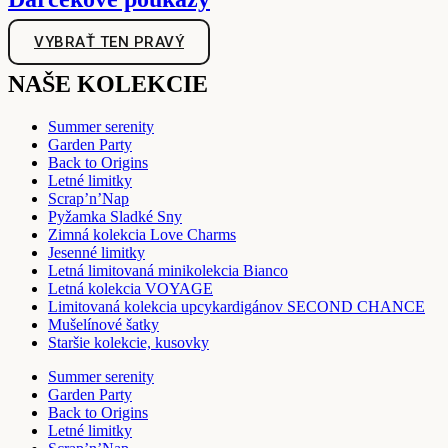
VYBRAŤ TEN PRAVÝ
NAŠE KOLEKCIE
Summer serenity
Garden Party
Back to Origins
Letné limitky
Scrap’n’Nap
Pyžamka Sladké Sny
Zimná kolekcia Love Charms
Jesenné limitky
Letná limitovaná minikolekcia Bianco
Letná kolekcia VOYAGE
Limitovaná kolekcia upcykardigánov SECOND CHANCE
Mušelínové šatky
Staršie kolekcie, kusovky
Summer serenity
Garden Party
Back to Origins
Letné limitky