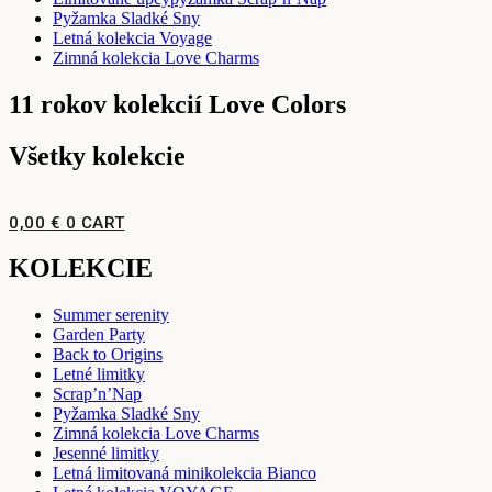
Pyžamka Sladké Sny
Letná kolekcia Voyage
Zimná kolekcia Love Charms
11 rokov kolekcií Love Colors
Všetky kolekcie
0,00
€
0
CART
KOLEKCIE
Summer serenity
Garden Party
Back to Origins
Letné limitky
Scrap’n’Nap
Pyžamka Sladké Sny
Zimná kolekcia Love Charms
Jesenné limitky
Letná limitovaná minikolekcia Bianco