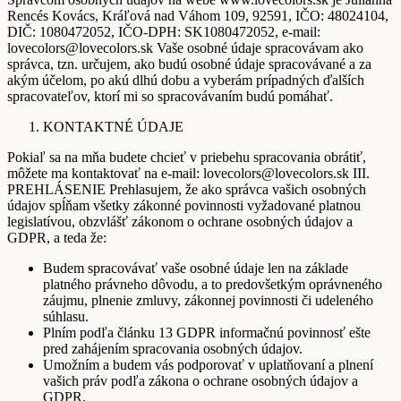
Rencés Kovács, Kráľová nad Váhom 109, 92591, IČO: 48024104,
DIČ: 1080472052, IČO-DPH: SK1080472052, e-mail:
lovecolors@lovecolors.sk Vaše osobné údaje spracovávam ako
správca, tzn. určujem, ako budú osobné údaje spracovávané a za
akým účelom, po akú dlhú dobu a vyberám prípadných ďalších
spracovateľov, ktorí mi so spracovávaním budú pomáhať.
KONTAKTNÉ ÚDAJE
Pokiaľ sa na mňa budete chcieť v priebehu spracovania obrátiť,
môžete ma kontaktovať na e-mail: lovecolors@lovecolors.sk III.
PREHLÁSENIE Prehlasujem, že ako správca vašich osobných
údajov spĺňam všetky zákonné povinnosti vyžadované platnou
legislatívou, obzvlášť zákonom o ochrane osobných údajov a
GDPR, a teda že:
Budem spracovávať vaše osobné údaje len na základe
platného právneho dôvodu, a to predovšetkým oprávneného
záujmu, plnenie zmluvy, zákonnej povinnosti či udeleného
súhlasu.
Plním podľa článku 13 GDPR informačnú povinnosť ešte
pred zahájením spracovania osobných údajov.
Umožním a budem vás podporovať v uplatňovaní a plnení
vašich práv podľa zákona o ochrane osobných údajov a
GDPR.