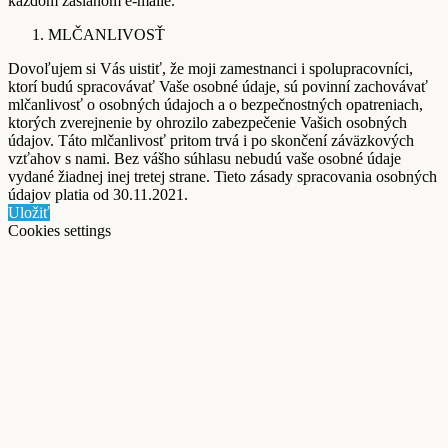
každom zaslanom e-maile.
MLČANLIVOSŤ
Dovoľujem si Vás uistiť, že moji zamestnanci i spolupracovníci,
ktorí budú spracovávať Vaše osobné údaje, sú povinní zachovávať
mlčanlivosť o osobných údajoch a o bezpečnostných opatreniach,
ktorých zverejnenie by ohrozilo zabezpečenie Vašich osobných
údajov. Táto mlčanlivosť pritom trvá i po skončení záväzkových
vzťahov s nami. Bez vášho súhlasu nebudú vaše osobné údaje
vydané žiadnej inej tretej strane. Tieto zásady spracovania osobných
údajov platia od 30.11.2021.
Uložiť
Cookies settings