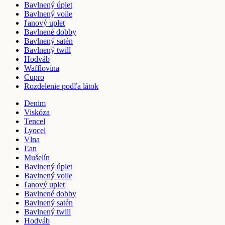
Bavlnený úplet
Bavlnený voile
ľanový uplet
Bavlnené dobby
Bavlnený satén
Bavlnený twill
Hodváb
Wafflovina
Cupro
Rozdelenie podľa látok
Denim
Viskóza
Tencel
Lyocel
Vlna
Ľan
Mušelín
Bavlnený úplet
Bavlnený voile
ľanový uplet
Bavlnené dobby
Bavlnený satén
Bavlnený twill
Hodváb