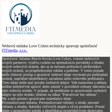
Webovú stránku Love Colors technicky spravuje spoločnosť
FITmedia, s.r.o.
Spoločnosť Julianna Rencés Kovács Love Colors, vrátane niektorých
svojich partnerov, využíva cookies na optimalizáciu prevádzky a obsahu
svojich webových stránok, ako aj na meranie preferencií návštevníkov
svojich stránok, na prispôsobovanie reklám a podobne. V tomto prípade
môže získavať prístup a spracúvať niektoré údaje vytvárané pri prehliadaní
stránok, napríklad identifikátory zariadenia alebo webového prehliadača.
Tieto údaje môžu mať povahu osobných údajov. Vaše nastavenia a súhlasy
môžete kedykoľvek upraviť alebo zmeniť v pravidlách ochrany súkromia na
tejto webovej stránke. V prípade, ak nesúhlasíte so spracúvaním osobných
údajov na tejto stránke, kliknite na odkaz "Pokračovať bez súhlasu".
My a naši partneri spracúvame nasledujúce údaje:
Personalizovaná reklama, Personalizované reklamy a obsah, meranie
reklamy a obsahu, štatistiky cieľových skupín a vývoj produktov, Presné
údaje o geografickej polohe a identifikácia prostredníctvom skenovania