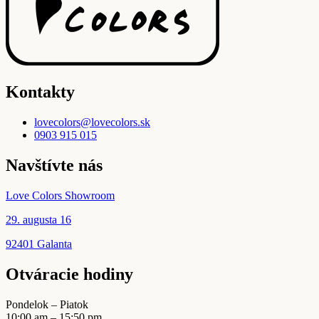
môžete
vybrať
na
stránke
produktu.
Kontakty
lovecolors@lovecolors.sk
0903 915 015
Navštívte nás
Love Colors Showroom
29. augusta 16
92401 Galanta
Otváracie hodiny
Pondelok – Piatok
10:00 am – 15:50 pm