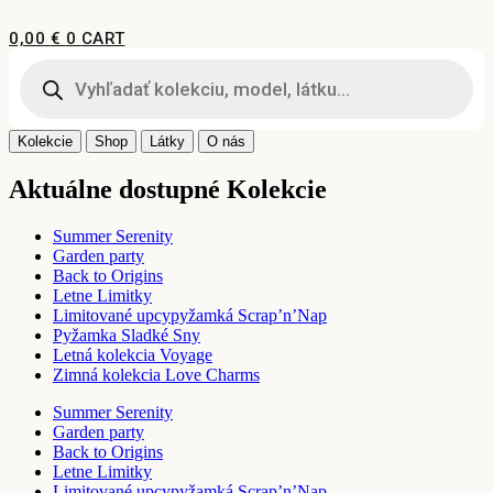
Preskočiť
na
0,00
€
0
CART
obsah
Products
search
Kolekcie
Shop
Látky
O nás
Aktuálne dostupné Kolekcie
Summer Serenity
Garden party
Back to Origins
Letne Limitky
Limitované upcypyžamká Scrap’n’Nap
Pyžamka Sladké Sny
Letná kolekcia Voyage
Zimná kolekcia Love Charms
Summer Serenity
Garden party
Back to Origins
Letne Limitky
Limitované upcypyžamká Scrap’n’Nap