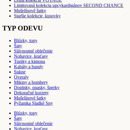
Letná kolekcia VOYAGE
Limitovaná kolekcia upcykardigánov SECOND CHANCE
Mušelínové šatky
Staršie kolekcie, kusovky
TYP ODEVU
Blúzky, topy
Šaty
Slávnostné oblečenie
Nohavice, kraťasy
Tuniky a kimona
Kabáty a bundy
Sukne
Overaly
Mikiny a bombery
Doplnky, opasky, šperky
Dekoračné korzety
Mušelínové šatky
Pyžamka Sladké Sny
Blúzky, topy
Šaty
Slávnostné oblečenie
Nohavice, kraťasy