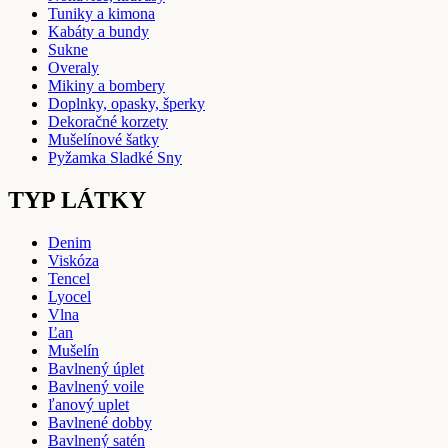
Tuniky a kimona
Kabáty a bundy
Sukne
Overaly
Mikiny a bombery
Doplnky, opasky, šperky
Dekoračné korzety
Mušelínové šatky
Pyžamka Sladké Sny
TYP LÁTKY
Denim
Viskóza
Tencel
Lyocel
Vlna
Ľan
Mušelín
Bavlnený úplet
Bavlnený voile
ľanový uplet
Bavlnené dobby
Bavlnený satén