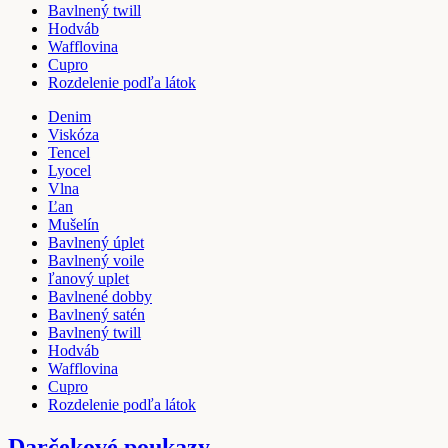
Bavlnený twill
Hodváb
Wafflovina
Cupro
Rozdelenie podľa látok
Denim
Viskóza
Tencel
Lyocel
Vlna
Ľan
Mušelín
Bavlnený úplet
Bavlnený voile
ľanový uplet
Bavlnené dobby
Bavlnený satén
Bavlnený twill
Hodváb
Wafflovina
Cupro
Rozdelenie podľa látok
Darčekové poukazy