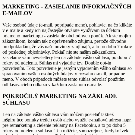
MARKETING - ZASIELANIE INFORMAČNÝCH
E-MAILOV
Vaše osobné údaje (e-mail, poprípade meno), pohlavie, na čo klikáte
v e-maile a kedy ich najčastejšie otvárate využívam za účelom
priameho marketingu - zasielanie obchodných ponúk. Ak ste mojim
zákazníkom, konám tak z oprávneného záujmu, pretože dôvodne
predpokladám, že vás naše novinky zaujímajú, a to po dobu 7 rokov
od poslednej objednávky. Pokiaľ nie ste našim zákazníkom,
zasielame vám newslettery len na základe vášho súhlasu, po dobu 7
rokov od udelenia. Súhlas mi vyjadríte tzv. Double opt-in
potvrdením. Toto potvrdenie je jasným vyjadrením vášho súhlasu so
spracovaním vašich osobných údajov v rozsahu e-mail, prípadne
meno. V oboch prípadoch môžete tento súhlas odvolať použitím
odhlasovacieho odkazu v každom zaslanom e-maile.
POKROČILÝ MARKETING NA ZÁKLADE
SÚHLASU
Len na základe vášho súhlasu vám môžem posielať taktiež
inšpirujúce ponuky tretích osôb alebo využiť e-mailovú adresu napr.
pre remarketing a cielenie reklamy na Facebooku, a to po dobu 5
rokov od udelenia súhlasu. Ten môžete, samozrejme, kedykoľvek