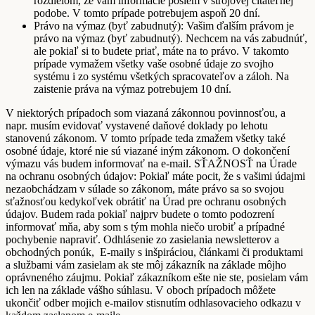
rozdielom, že vám informácie pošlem v strojovej čitateľnej
podobe. V tomto prípade potrebujem aspoň 20 dní.
Právo na výmaz (byť zabudnutý): Vašim ďalším právom je
právo na výmaz (byť zabudnutý). Nechcem na vás zabudnúť,
ale pokiaľ si to budete priať, máte na to právo. V takomto
prípade vymažem všetky vaše osobné údaje zo svojho
systému i zo systému všetkých spracovateľov a záloh. Na
zaistenie práva na výmaz potrebujem 10 dní.
V niektorých prípadoch som viazaná zákonnou povinnosťou, a
napr. musím evidovať vystavené daňové doklady po lehotu
stanovenú zákonom. V tomto prípade teda zmažem všetky také
osobné údaje, ktoré nie sú viazané iným zákonom. O dokončení
výmazu vás budem informovať na e-mail. SŤAŽNOSŤ na Úrade
na ochranu osobných údajov: Pokiaľ máte pocit, že s vašimi údajmi
nezaobchádzam v súlade so zákonom, máte právo sa so svojou
sťažnosťou kedykoľvek obrátiť na Úrad pre ochranu osobných
údajov. Budem rada pokiaľ najprv budete o tomto podozrení
informovať mňa, aby som s tým mohla niečo urobiť a prípadné
pochybenie napraviť. Odhlásenie zo zasielania newsletterov a
obchodných ponúk, E-maily s inšpiráciou, článkami či produktami
a službami vám zasielam ak ste môj zákazník na základe môjho
oprávneného záujmu. Pokiaľ zákazníkom ešte nie ste, posielam vám
ich len na základe vášho súhlasu. V oboch prípadoch môžete
ukončiť odber mojich e-mailov stisnutím odhlasovacieho odkazu v