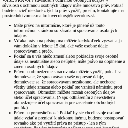
VAŠE PRÁVA v súvislosti s ochranou osobných údajov V
súvislosti s ochranou osobných údajov máte množstvo práv. Pokiaľ
budete chcieť niektoré z týchto práv využiť, prosím, kontaktujte ma
prostredníctvom e-mailu: lovecolors@lovecolors.sk
Máte právo na informácie, ktoré je plnené už touto
informačnou stránkou so zásadami spracovania osobných
údajov.
Vďaka právu na prístup ma môžete kedykoľvek vyzvať a ja
vám doložím v lehote 15 dní, aké vaše osobné údaje
spracovávam a prečo.
Pokiaľ sa u vás niečo zmení alebo pokladáte svoje osobné
údaje za neaktuálne alebo neúplné, máte právo na doplnenie a
zmenu osobných údajov.
Právo na obmedzenie spracovania môžete využiť, pokiaľ sa
domnievate, že spracovávam vaše nepresné údaje,
domnievate sa, že spracovávam nezákonne, ale nechcete
všetky údaje zmazat alebo pokiaľ ste vzniesli námietku proti
spracovaniu. Obmedziť môžete rozsah osobných údajov
alebo účel spracovania. (Napr. odhlásením z newsletteru
obmedzujete účel spracovania pre zasielanie obchodných
ponúk.)
Právo na prenositeľnosť: Pokiaľ by ste chceli svoje osobné
údaje vziať a preniesť k niekomu inému, budeme postupovať
rovnako ako pri využití práva na prístup - len s tým