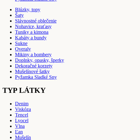
Blúzky, topy
Šaty
Slávnostné oblečenie
Nohavice, kraťasy
Tuniky a kimona
Kabáty a bundy
Sukne
Overaly
Mikiny a bombery
Doplnky, opasky, šperky
Dekoračné korzety
Mušelínové šatky
Pyžamka Sladké Sny
TYP LÁTKY
Denim
Viskóza
Tencel
Lyocel
Vlna
Ľan
Mušelín