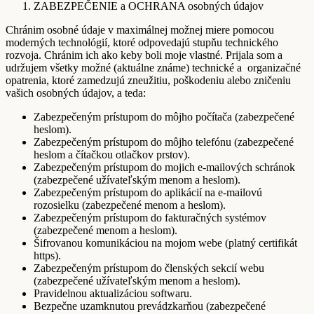
ZABEZPEČENIE a OCHRANA osobných údajov
Chránim osobné údaje v maximálnej možnej miere pomocou
moderných technológií, ktoré odpovedajú stupňu technického
rozvoja. Chránim ich ako keby boli moje vlastné. Prijala som a
udržujem všetky možné (aktuálne známe) technické a organizačné
opatrenia, ktoré zamedzujú zneužitiu, poškodeniu alebo zničeniu
vašich osobných údajov, a teda:
Zabezpečeným prístupom do môjho počítača (zabezpečené
heslom).
Zabezpečeným prístupom do môjho telefónu (zabezpečené
heslom a čítačkou otlačkov prstov).
Zabezpečeným prístupom do mojich e-mailových schránok
(zabezpečené užívateľským menom a heslom).
Zabezpečeným prístupom do aplikácií na e-mailovú
rozosielku (zabezpečené menom a heslom).
Zabezpečeným prístupom do fakturačných systémov
(zabezpečené menom a heslom).
Šifrovanou komunikáciou na mojom webe (platný certifikát
https).
Zabezpečeným prístupom do členských sekcií webu
(zabezpečené užívateľským menom a heslom).
Pravidelnou aktualizáciou softwaru.
Bezpečne uzamknutou prevádzkarňou (zabezpečené