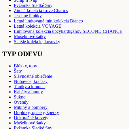
Scrap’n’Nap
Pyžamka Sladké Sny
Zimná kolekcia Love Charms
Jesenné limitky
Letná limitovaná minikolekcia Bianco
Letná kolekcia VOYAGE
Limitovaná kolekcia upcykardigánov SECOND CHANCE
Mušelínové šatky
Staršie kolekcie, kusovky
TYP ODEVU
Blúzky, topy
Šaty
Slávnostné oblečenie
Nohavice, kraťasy
Tuniky a kimona
Kabáty a bundy
Sukne
Overaly
Mikiny a bombery
Doplnky, opasky, šperky
Dekoračné korzety
Mušelínové šatky
Pyžamka Sladké Sny