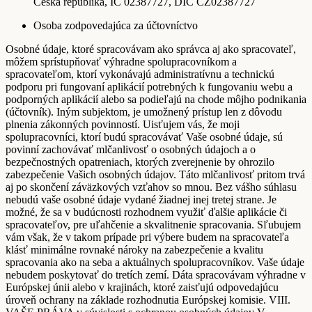
Česká republika, IČ 02387727, DIČ CZ02387727
Osoba zodpovedajúca za účtovníctvo
Osobné údaje, ktoré spracovávam ako správca aj ako spracovateľ,
môžem sprístupňovať výhradne spolupracovníkom a
spracovateľom, ktorí vykonávajú administratívnu a technickú
podporu pri fungovaní aplikácií potrebných k fungovaniu webu a
podporných aplikácií alebo sa podieľajú na chode môjho podnikania
(účtovník). Iným subjektom, je umožnený prístup len z dôvodu
plnenia zákonných povinností. Uisťujem vás, že moji
spolupracovníci, ktorí budú spracovávať Vaše osobné údaje, sú
povinní zachovávať mlčanlivosť o osobných údajoch a o
bezpečnostných opatreniach, ktorých zverejnenie by ohrozilo
zabezpečenie Vašich osobných údajov. Táto mlčanlivosť pritom trvá
aj po skončení záväzkových vzťahov so mnou. Bez vášho súhlasu
nebudú vaše osobné údaje vydané žiadnej inej tretej strane. Je
možné, že sa v budúcnosti rozhodnem využiť ďalšie aplikácie či
spracovateľov, pre uľahčenie a skvalitnenie spracovania. Sľubujem
vám však, že v takom prípade pri výbere budem na spracovateľa
klásť minimálne rovnaké nároky na zabezpečenie a kvalitu
spracovania ako na seba a aktuálnych spolupracovníkov. Vaše údaje
nebudem poskytovať do tretích zemí. Dáta spracovávam výhradne v
Európskej únii alebo v krajinách, ktoré zaisťujú odpovedajúcu
úroveň ochrany na základe rozhodnutia Európskej komisie. VIII.