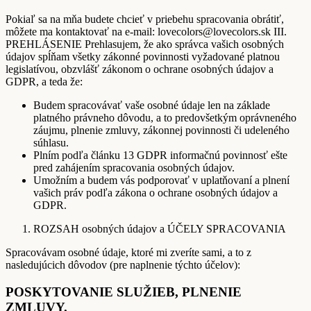
Pokiaľ sa na mňa budete chcieť v priebehu spracovania obrátiť,
môžete ma kontaktovať na e-mail: lovecolors@lovecolors.sk III.
PREHLÁSENIE Prehlasujem, že ako správca vašich osobných
údajov spĺňam všetky zákonné povinnosti vyžadované platnou
legislatívou, obzvlášť zákonom o ochrane osobných údajov a
GDPR, a teda že:
Budem spracovávať vaše osobné údaje len na základe
platného právneho dôvodu, a to predovšetkým oprávneného
záujmu, plnenie zmluvy, zákonnej povinnosti či udeleného
súhlasu.
Plním podľa článku 13 GDPR informačnú povinnosť ešte
pred zahájením spracovania osobných údajov.
Umožním a budem vás podporovať v uplatňovaní a plnení
vašich práv podľa zákona o ochrane osobných údajov a
GDPR.
ROZSAH osobných údajov a ÚČELY SPRACOVANIA
Spracovávam osobné údaje, ktoré mi zveríte sami, a to z
nasledujúcich dôvodov (pre naplnenie týchto účelov):
POSKYTOVANIE SLUŽIEB, PLNENIE
ZMLUVY.