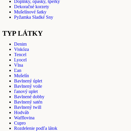
Doplnky, opasky, šperky
Dekoračné korzety
Mušelínové šatky
Pyžamka Sladké Sny
TYP LÁTKY
Denim
Viskóza
Tencel
Lyocel
Vlna
Ľan
Mušelín
Bavlnený úplet
Bavlnený voile
ľanový uplet
Bavlnené dobby
Bavlnený satén
Bavlnený twill
Hodváb
Wafflovina
Cupro
Rozdelenie podľa látok