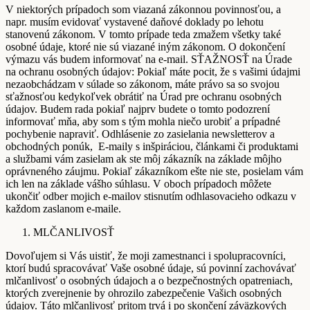
V niektorých prípadoch som viazaná zákonnou povinnosťou, a
napr. musím evidovať vystavené daňové doklady po lehotu
stanovenú zákonom. V tomto prípade teda zmažem všetky také
osobné údaje, ktoré nie sú viazané iným zákonom. O dokončení
výmazu vás budem informovať na e-mail. SŤAŽNOSŤ na Úrade
na ochranu osobných údajov: Pokiaľ máte pocit, že s vašimi údajmi
nezaobchádzam v súlade so zákonom, máte právo sa so svojou
sťažnosťou kedykoľvek obrátiť na Úrad pre ochranu osobných
údajov. Budem rada pokiaľ najprv budete o tomto podozrení
informovať mňa, aby som s tým mohla niečo urobiť a prípadné
pochybenie napraviť. Odhlásenie zo zasielania newsletterov a
obchodných ponúk, E-maily s inšpiráciou, článkami či produktami
a službami vám zasielam ak ste môj zákazník na základe môjho
oprávneného záujmu. Pokiaľ zákazníkom ešte nie ste, posielam vám
ich len na základe vášho súhlasu. V oboch prípadoch môžete
ukončiť odber mojich e-mailov stisnutím odhlasovacieho odkazu v
každom zaslanom e-maile.
MLČANLIVOSŤ
Dovoľujem si Vás uistiť, že moji zamestnanci i spolupracovníci,
ktorí budú spracovávať Vaše osobné údaje, sú povinní zachovávať
mlčanlivosť o osobných údajoch a o bezpečnostných opatreniach,
ktorých zverejnenie by ohrozilo zabezpečenie Vašich osobných
údajov. Táto mlčanlivosť pritom trvá i po skončení záväzkových