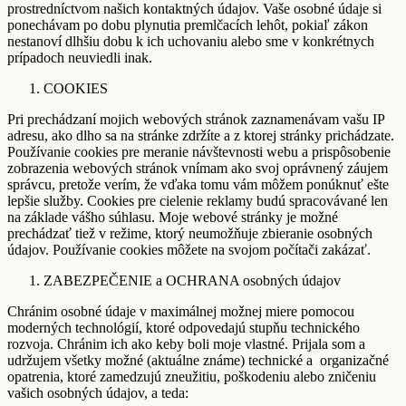
prostredníctvom našich kontaktných údajov. Vaše osobné údaje si
ponechávam po dobu plynutia premlčacích lehôt, pokiaľ zákon
nestanoví dlhšiu dobu k ich uchovaniu alebo sme v konkrétnych
prípadoch neuviedli inak.
COOKIES
Pri prechádzaní mojich webových stránok zaznamenávam vašu IP
adresu, ako dlho sa na stránke zdržíte a z ktorej stránky prichádzate.
Používanie cookies pre meranie návštevnosti webu a prispôsobenie
zobrazenia webových stránok vnímam ako svoj oprávnený záujem
správcu, pretože verím, že vďaka tomu vám môžem ponúknuť ešte
lepšie služby. Cookies pre cielenie reklamy budú spracovávané len
na základe vášho súhlasu. Moje webové stránky je možné
prechádzať tiež v režime, ktorý neumožňuje zbieranie osobných
údajov. Používanie cookies môžete na svojom počítači zakázať.
ZABEZPEČENIE a OCHRANA osobných údajov
Chránim osobné údaje v maximálnej možnej miere pomocou
moderných technológií, ktoré odpovedajú stupňu technického
rozvoja. Chránim ich ako keby boli moje vlastné. Prijala som a
udržujem všetky možné (aktuálne známe) technické a organizačné
opatrenia, ktoré zamedzujú zneužitiu, poškodeniu alebo zničeniu
vašich osobných údajov, a teda: