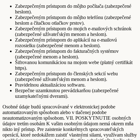
Zabezpečeným prístupom do môjho počítača (zabezpečené
heslom).
Zabezpečeným prístupom do môjho telefónu (zabezpečené
heslom a čítačkou otlačkov prstov).
Zabezpečeným prístupom do mojich e-mailových schránok
(zabezpečené užívateľským menom a heslom).
Zabezpečeným prístupom do aplikácií na e-mailovú
rozosielku (zabezpečené menom a heslom).
Zabezpečeným prístupom do fakturačných systémov
(zabezpečené menom a heslom).
Šifrovanou komunikáciou na mojom webe (platný certifikát
https).
Zabezpečeným prístupom do členských sekcií webu
(zabezpečené užívateľským menom a heslom).
Pravidelnou aktualizáciou softwaru.
Bezpečne uzamknutou prevádzkarňou (zabezpečené
uzamykateľnými dverami).
Osobné údaje budú spracovávané v elektronickej podobe
automatizovaným spôsobom alebo v tlačenej podobe
neautomatizovaným spôsobom. VII. POSKYTNUTIE osobných
údajov tretím osobám K vašim osobným údajom nemá okrem mňa
nikto iný prístup. Pre zaistenie konkrétnych spracovateľských
operácií, ktoré nedokážem zaistiť vlastnými silami, využívam služby