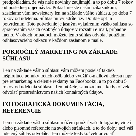
predpokladám, že vás naše novinky zaujímajú, a to po dobu 7 rokov
od poslednej objednávky. Pokiaľ nie ste našim zákazníkom,
zasielame vám newslettery len na základe vášho súhlasu, po dobu 7
rokov od udelenia. Súhlas mi vyjadríte tzv. Double opt-in
potvrdením. Toto potvrdenie je jasným vyjadrením vášho súhlasu so
spracovaním vašich osobných údajov v rozsahu e-mail, prípadne
meno. V oboch prípadoch môžete tento súhlas odvolať použitím
odhlasovacieho odkazu v každom zaslanom e-maile.
POKROČILÝ MARKETING NA ZÁKLADE
SÚHLASU
Len na základe vášho súhlasu vám môžem posielať taktiež
inšpirujúce ponuky tretích osôb alebo využiť e-mailovú adresu napr.
pre remarketing a cielenie reklamy na Facebooku, a to po dobu 5
rokov od udelenia súhlasu. Ten môžete, samozrejme, kedykoľvek
odvolať prostredníctvom našich kontaktných údajov.
FOTOGRAFICKÁ DOKUMENTÁCIA,
REFERENCIE
Len na základe vášho súhlasu môžem použiť vaše fotografie, videá
alebo písomné referencie na svojich stránkach, a to do doby, než váš
udelený súhlas odvoláte. Ten môžete kedykoľvek odvolať