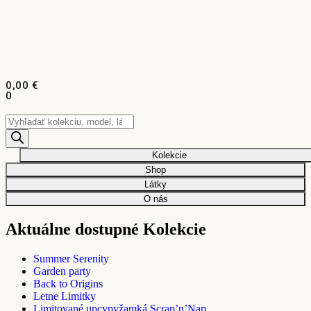
0,00
€
0
Kolekcie
Shop
Látky
O nás
Aktuálne dostupné Kolekcie
Summer Serenity
Garden party
Back to Origins
Letne Limitky
Limitované upcypyžamká Scrap’n’Nap