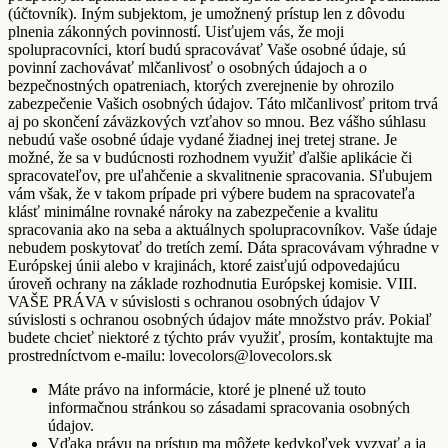
(účtovník). Iným subjektom, je umožnený prístup len z dôvodu
plnenia zákonných povinností. Uisťujem vás, že moji
spolupracovníci, ktorí budú spracovávať Vaše osobné údaje, sú
povinní zachovávať mlčanlivosť o osobných údajoch a o
bezpečnostných opatreniach, ktorých zverejnenie by ohrozilo
zabezpečenie Vašich osobných údajov. Táto mlčanlivosť pritom trvá
aj po skončení záväzkových vzťahov so mnou. Bez vášho súhlasu
nebudú vaše osobné údaje vydané žiadnej inej tretej strane. Je
možné, že sa v budúcnosti rozhodnem využiť ďalšie aplikácie či
spracovateľov, pre uľahčenie a skvalitnenie spracovania. Sľubujem
vám však, že v takom prípade pri výbere budem na spracovateľa
klásť minimálne rovnaké nároky na zabezpečenie a kvalitu
spracovania ako na seba a aktuálnych spolupracovníkov. Vaše údaje
nebudem poskytovať do tretích zemí. Dáta spracovávam výhradne v
Európskej únii alebo v krajinách, ktoré zaisťujú odpovedajúcu
úroveň ochrany na základe rozhodnutia Európskej komisie. VIII.
VAŠE PRÁVA v súvislosti s ochranou osobných údajov V
súvislosti s ochranou osobných údajov máte množstvo práv. Pokiaľ
budete chcieť niektoré z týchto práv využiť, prosím, kontaktujte ma
prostredníctvom e-mailu: lovecolors@lovecolors.sk
Máte právo na informácie, ktoré je plnené už touto
informačnou stránkou so zásadami spracovania osobných
údajov.
Vďaka právu na prístup ma môžete kedykoľvek vyzvať a ja