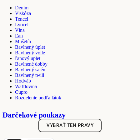
Denim
Viskóza
Tencel
Lyocel
Vlna
Ľan
Mušelín
Bavlnený úplet
Bavlnený voile
ľanový uplet
Bavlnené dobby
Bavlnený satén
Bavlnený twill
Hodváb
Wafflovina
Cupro
Rozdelenie podľa látok
Darčekové poukazy
VYBRAŤ TEN PRAVÝ