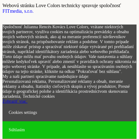
Webovú stránku Love Colors technicky spravuje spoločnosť
FITmedia, s.r.o.
Spoločnosť Julianna Rencés Kovács Love Colors, vrátane niektorých
svojich partnerov, využíva cookies na optimalizáciu prevádzky a obsahu
svojich webových stránok, ako aj na meranie preferencií návštevníkov
svojich stránok, na prispôsobovanie reklám a podobne. V tomto prípade
môže získavať prístup a spracúvať niektoré údaje vytvárané pri prehliadaní
stránok, napríklad identifikátory zariadenia alebo webového prehliadača.
Tieto údaje môžu mať povahu osobných údajov. Vaše nastavenia a súhlasy
môžete kedykoľvek upraviť alebo zmeniť v pravidlách ochrany súkromia na
tejto webovej stránke. V prípade, ak nesúhlasíte so spracúvaním osobných
údajov na tejto stránke, kliknite na odkaz "Pokračovať bez súhlasu".
My a naši partneri spracúvame nasledujúce údaje:
Personalizovaná reklama, Personalizované reklamy a obsah, meranie
reklamy a obsahu, štatistiky cieľových skupín a vývoj produktov, Presné
údaje o geografickej polohe a identifikácia prostredníctvom skenovania
zariadenia, Technické cookies
Zobraziť viac.
Cookies settings
Súhlasím