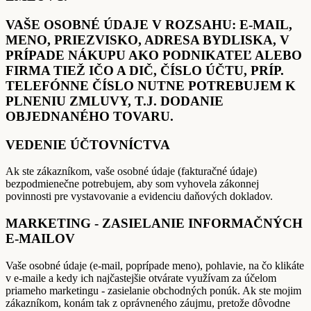
VAŠE OSOBNÉ ÚDAJE V ROZSAHU: E-MAIL,
MENO, PRIEZVISKO, ADRESA BYDLISKA, V
PRÍPADE NÁKUPU AKO PODNIKATEĽ ALEBO
FIRMA TIEŽ IČO A DIČ, ČÍSLO ÚČTU, PRÍP.
TELEFÓNNE ČÍSLO NUTNE POTREBUJEM K
PLNENIU ZMLUVY, T.J. DODANIE
OBJEDNANÉHO TOVARU.
VEDENIE ÚČTOVNÍCTVA
Ak ste zákazníkom, vaše osobné údaje (fakturačné údaje)
bezpodmienečne potrebujem, aby som vyhovela zákonnej
povinnosti pre vystavovanie a evidenciu daňových dokladov.
MARKETING - ZASIELANIE INFORMAČNÝCH
E-MAILOV
Vaše osobné údaje (e-mail, poprípade meno), pohlavie, na čo klikáte
v e-maile a kedy ich najčastejšie otvárate využívam za účelom
priameho marketingu - zasielanie obchodných ponúk. Ak ste mojim
zákazníkom, konám tak z oprávneného záujmu, pretože dôvodne