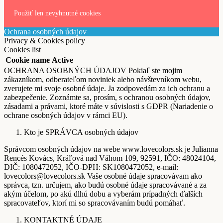
Použiť len nevyhnutné cookies
Ochrana osobných údajov
Privacy & Cookies policy
Cookies list
Cookie name
Active
OCHRANA OSOBNÝCH ÚDAJOV Pokiaľ ste mojim
zákazníkom, odberateľom noviniek alebo návštevníkom webu,
zverujete mi svoje osobné údaje. Ja zodpovedám za ich ochranu a
zabezpečenie. Zoznámte sa, prosím, s ochranou osobných údajov,
zásadami a právami, ktoré máte v súvislosti s GDPR (Nariadenie o
ochrane osobných údajov v rámci EU).
Kto je SPRÁVCA osobných údajov
Správcom osobných údajov na webe www.lovecolors.sk je Julianna
Rencés Kovács, Kráľová nad Váhom 109, 92591, IČO: 48024104,
DIČ: 1080472052, IČO-DPH: SK1080472052, e-mail:
lovecolors@lovecolors.sk Vaše osobné údaje spracovávam ako
správca, tzn. určujem, ako budú osobné údaje spracovávané a za
akým účelom, po akú dlhú dobu a vyberám prípadných ďalších
spracovateľov, ktorí mi so spracovávaním budú pomáhať.
KONTAKTNÉ ÚDAJE