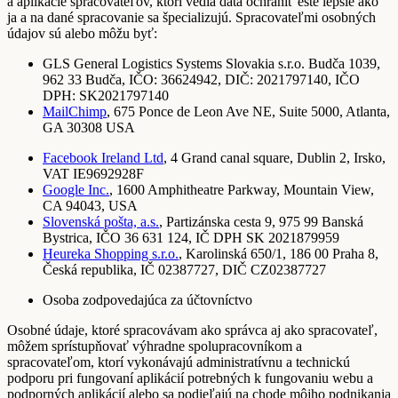
a aplikácie spracovateľov, ktorí vedia dáta ochrániť ešte lepšie ako
ja a na dané spracovanie sa špecializujú. Spracovateľmi osobných
údajov sú alebo môžu byť:
GLS General Logistics Systems Slovakia s.r.o. Budča 1039,
962 33 Budča, IČO: 36624942, DIČ: 2021797140, IČO
DPH: SK2021797140
MailChimp
, 675 Ponce de Leon Ave NE, Suite 5000, Atlanta,
GA 30308 USA
Facebook Ireland Ltd
, 4 Grand canal square, Dublin 2, Irsko,
VAT IE9692928F
Google Inc.
, 1600 Amphitheatre Parkway, Mountain View,
CA 94043, USA
Slovenská pošta, a.s.
, Partizánska cesta 9, 975 99 Banská
Bystrica, IČO 36 631 124, IČ DPH SK 2021879959
Heureka Shopping s.r.o.
, Karolinská 650/1, 186 00 Praha 8,
Česká republika, IČ 02387727, DIČ CZ02387727
Osoba zodpovedajúca za účtovníctvo
Osobné údaje, ktoré spracovávam ako správca aj ako spracovateľ,
môžem sprístupňovať výhradne spolupracovníkom a
spracovateľom, ktorí vykonávajú administratívnu a technickú
podporu pri fungovaní aplikácií potrebných k fungovaniu webu a
podporných aplikácií alebo sa podieľajú na chode môjho podnikania