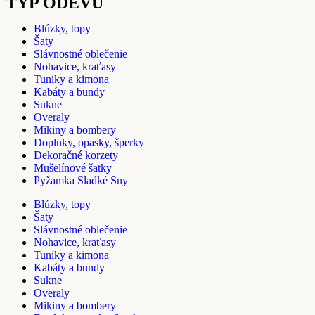
TYP ODEVU
Blúzky, topy
Šaty
Slávnostné oblečenie
Nohavice, kraťasy
Tuniky a kimona
Kabáty a bundy
Sukne
Overaly
Mikiny a bombery
Doplnky, opasky, šperky
Dekoračné korzety
Mušelínové šatky
Pyžamka Sladké Sny
Blúzky, topy
Šaty
Slávnostné oblečenie
Nohavice, kraťasy
Tuniky a kimona
Kabáty a bundy
Sukne
Overaly
Mikiny a bombery