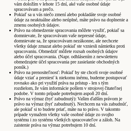
vám doložím v lehote 15 dní, aké vaše osobné údaje
spracovávam a prečo.
Pokiaľ sa u vás niečo zmení alebo pokladáte svoje osobné
údaje za neaktuálne alebo neúplné, máte právo na doplnenie a
zmenu osobných údajov.
Právo na obmedzenie spracovania môžete využiť, pokiaľ sa
domnievate, že spracovávam vaše nepresné údaje,
domnievate sa, že spracovávam nezákonne, ale nechcete
všetky údaje zmazat alebo pokiaľ ste vzniesli námietku proti
spracovaniu. Obmedziť môžete rozsah osobných údajov
alebo účel spracovania. (Napr. odhlásením z newsletteru
obmedzujete účel spracovania pre zasielanie obchodných
ponúk.)
Právo na prenositeľnosť: Pokiaľ by ste chceli svoje osobné
údaje vziať a preniesť k niekomu inému, budeme postupovať
rovnako ako pri využití práva na prístup - len s tým
rozdielom, že vám informácie pošlem v strojovej čitateľnej
podobe. V tomto prípade potrebujem aspoň 20 dní.
Právo na výmaz (byť zabudnutý): Vašim ďalším právom je
právo na výmaz (byť zabudnutý). Nechcem na vás zabudnúť,
ale pokiaľ si to budete priať, máte na to právo. V takomto
prípade vymažem všetky vaše osobné údaje zo svojho
systému i zo systému všetkých spracovateľov a záloh. Na
zaistenie práva na výmaz potrebujem 10 dní.