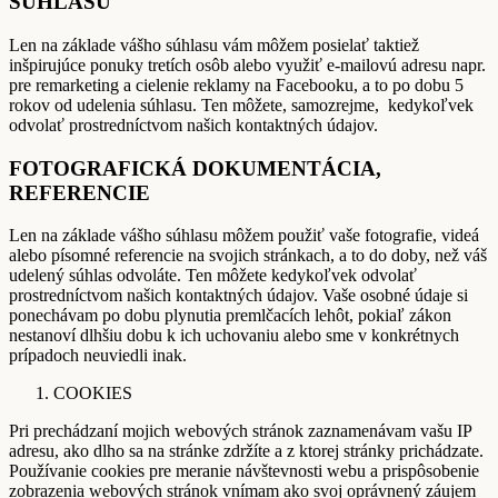
SÚHLASU
Len na základe vášho súhlasu vám môžem posielať taktiež
inšpirujúce ponuky tretích osôb alebo využiť e-mailovú adresu napr.
pre remarketing a cielenie reklamy na Facebooku, a to po dobu 5
rokov od udelenia súhlasu. Ten môžete, samozrejme, kedykoľvek
odvolať prostredníctvom našich kontaktných údajov.
FOTOGRAFICKÁ DOKUMENTÁCIA,
REFERENCIE
Len na základe vášho súhlasu môžem použiť vaše fotografie, videá
alebo písomné referencie na svojich stránkach, a to do doby, než váš
udelený súhlas odvoláte. Ten môžete kedykoľvek odvolať
prostredníctvom našich kontaktných údajov. Vaše osobné údaje si
ponechávam po dobu plynutia premlčacích lehôt, pokiaľ zákon
nestanoví dlhšiu dobu k ich uchovaniu alebo sme v konkrétnych
prípadoch neuviedli inak.
COOKIES
Pri prechádzaní mojich webových stránok zaznamenávam vašu IP
adresu, ako dlho sa na stránke zdržíte a z ktorej stránky prichádzate.
Používanie cookies pre meranie návštevnosti webu a prispôsobenie
zobrazenia webových stránok vnímam ako svoj oprávnený záujem