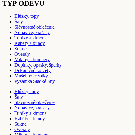
TYP ODEVU
Blúzky, topy
Šaty
Slávnostné oblečenie
Nohavice, kraťasy
Tuniky a kimona
Kabáty a bundy
Sukne
Overaly
Mikiny a bombery
Doplnky, opasky, šperky
Dekoračné korzety
Mušelínové šatky
Pyžamka Sladké Sny
Blúzky, topy
Šaty
Slávnostné oblečenie
Nohavice, kraťasy
Tuniky a kimona
Kabáty a bundy
Sukne
Overaly
Mikiny a bombery