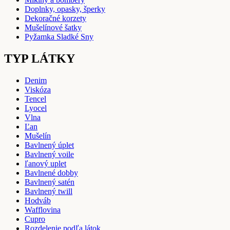
Doplnky, opasky, šperky
Dekoračné korzety
Mušelínové šatky
Pyžamka Sladké Sny
TYP LÁTKY
Denim
Viskóza
Tencel
Lyocel
Vlna
Ľan
Mušelín
Bavlnený úplet
Bavlnený voile
ľanový uplet
Bavlnené dobby
Bavlnený satén
Bavlnený twill
Hodváb
Wafflovina
Cupro
Rozdelenie podľa látok