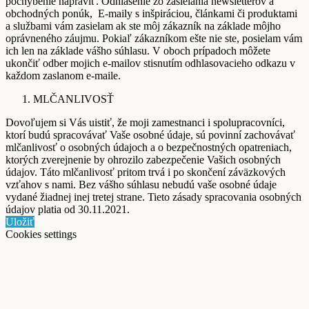
pochybenie napraviť. Odhlásenie zo zasielania newsletterov a
obchodných ponúk, E-maily s inšpiráciou, článkami či produktami
a službami vám zasielam ak ste môj zákazník na základe môjho
oprávneného záujmu. Pokiaľ zákazníkom ešte nie ste, posielam vám
ich len na základe vášho súhlasu. V oboch prípadoch môžete
ukončiť odber mojich e-mailov stisnutím odhlasovacieho odkazu v
každom zaslanom e-maile.
MLČANLIVOSŤ
Dovoľujem si Vás uistiť, že moji zamestnanci i spolupracovníci,
ktorí budú spracovávať Vaše osobné údaje, sú povinní zachovávať
mlčanlivosť o osobných údajoch a o bezpečnostných opatreniach,
ktorých zverejnenie by ohrozilo zabezpečenie Vašich osobných
údajov. Táto mlčanlivosť pritom trvá i po skončení záväzkových
vzťahov s nami. Bez vášho súhlasu nebudú vaše osobné údaje
vydané žiadnej inej tretej strane. Tieto zásady spracovania osobných
údajov platia od 30.11.2021.
Uložiť
Cookies settings