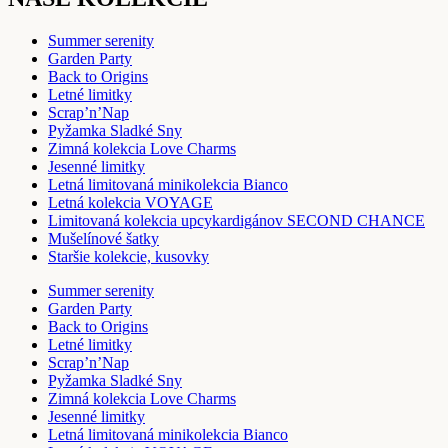
Summer serenity
Garden Party
Back to Origins
Letné limitky
Scrap’n’Nap
Pyžamka Sladké Sny
Zimná kolekcia Love Charms
Jesenné limitky
Letná limitovaná minikolekcia Bianco
Letná kolekcia VOYAGE
Limitovaná kolekcia upcykardigánov SECOND CHANCE
Mušelínové šatky
Staršie kolekcie, kusovky
Summer serenity
Garden Party
Back to Origins
Letné limitky
Scrap’n’Nap
Pyžamka Sladké Sny
Zimná kolekcia Love Charms
Jesenné limitky
Letná limitovaná minikolekcia Bianco