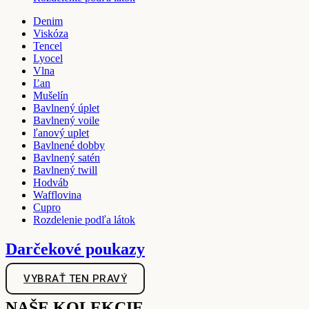
Denim
Viskóza
Tencel
Lyocel
Vlna
Ľan
Mušelín
Bavlnený úplet
Bavlnený voile
ľanový uplet
Bavlnené dobby
Bavlnený satén
Bavlnený twill
Hodváb
Wafflovina
Cupro
Rozdelenie podľa látok
Darčekové poukazy
VYBRAŤ TEN PRAVÝ
NAŠE KOLEKCIE