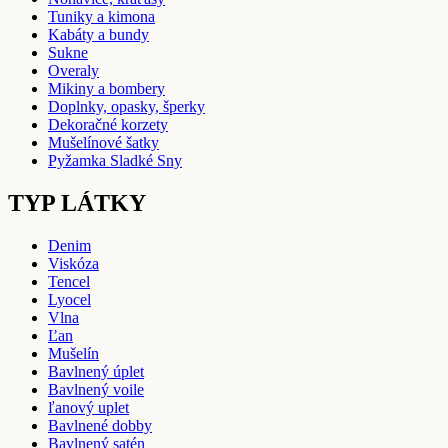
Tuniky a kimona
Kabáty a bundy
Sukne
Overaly
Mikiny a bombery
Doplnky, opasky, šperky
Dekoračné korzety
Mušelínové šatky
Pyžamka Sladké Sny
TYP LÁTKY
Denim
Viskóza
Tencel
Lyocel
Vlna
Ľan
Mušelín
Bavlnený úplet
Bavlnený voile
ľanový uplet
Bavlnené dobby
Bavlnený satén