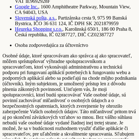
VAT IE9692928F
Google Inc.
, 1600 Amphitheatre Parkway, Mountain View,
CA 94043, USA
Slovenská pošta, a.s.
, Partizánska cesta 9, 975 99 Banská
Bystrica, IČO 36 631 124, IČ DPH SK 2021879959
Heureka Shopping s.r.o.
, Karolinská 650/1, 186 00 Praha 8,
Česká republika, IČ 02387727, DIČ CZ02387727
Osoba zodpovedajúca za účtovníctvo
Osobné údaje, ktoré spracovávam ako správca aj ako spracovateľ,
môžem sprístupňovať výhradne spolupracovníkom a
spracovateľom, ktorí vykonávajú administratívnu a technickú
podporu pri fungovaní aplikácií potrebných k fungovaniu webu a
podporných aplikácií alebo sa podieľajú na chode môjho podnikania
(účtovník). Iným subjektom, je umožnený prístup len z dôvodu
plnenia zákonných povinností. Uisťujem vás, že moji
spolupracovníci, ktorí budú spracovávať Vaše osobné údaje, sú
povinní zachovávať mlčanlivosť o osobných údajoch a o
bezpečnostných opatreniach, ktorých zverejnenie by ohrozilo
zabezpečenie Vašich osobných údajov. Táto mlčanlivosť pritom trvá
aj po skončení záväzkových vzťahov so mnou. Bez vášho súhlasu
nebudú vaše osobné údaje vydané žiadnej inej tretej strane. Je
možné, že sa v budúcnosti rozhodnem využiť ďalšie aplikácie či
spracovateľov, pre uľahčenie a skvalitnenie spracovania. Sľubujem