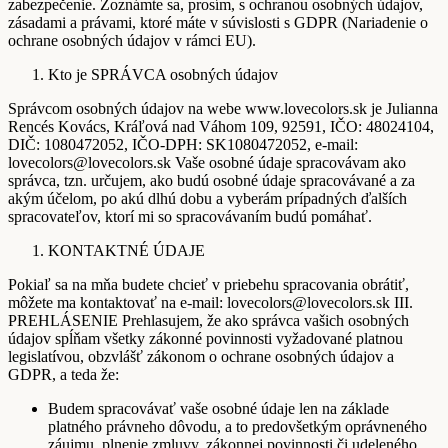
zabezpečenie. Zoznámte sa, prosím, s ochranou osobných údajov,
zásadami a právami, ktoré máte v súvislosti s GDPR (Nariadenie o
ochrane osobných údajov v rámci EU).
Kto je SPRÁVCA osobných údajov
Správcom osobných údajov na webe www.lovecolors.sk je Julianna
Rencés Kovács, Kráľová nad Váhom 109, 92591, IČO: 48024104,
DIČ: 1080472052, IČO-DPH: SK1080472052, e-mail:
lovecolors@lovecolors.sk Vaše osobné údaje spracovávam ako
správca, tzn. určujem, ako budú osobné údaje spracovávané a za
akým účelom, po akú dlhú dobu a vyberám prípadných ďalších
spracovateľov, ktorí mi so spracovávaním budú pomáhať.
KONTAKTNÉ ÚDAJE
Pokiaľ sa na mňa budete chcieť v priebehu spracovania obrátiť,
môžete ma kontaktovať na e-mail: lovecolors@lovecolors.sk III.
PREHLÁSENIE Prehlasujem, že ako správca vašich osobných
údajov spĺňam všetky zákonné povinnosti vyžadované platnou
legislatívou, obzvlášť zákonom o ochrane osobných údajov a
GDPR, a teda že:
Budem spracovávať vaše osobné údaje len na základe
platného právneho dôvodu, a to predovšetkým oprávneného
záujmu, plnenie zmluvy, zákonnej povinnosti či udeleného