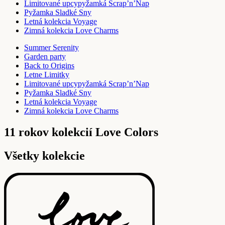
Limitované upcypyžamká Scrap’n’Nap
Pyžamka Sladké Sny
Letná kolekcia Voyage
Zimná kolekcia Love Charms
Summer Serenity
Garden party
Back to Origins
Letne Limitky
Limitované upcypyžamká Scrap’n’Nap
Pyžamka Sladké Sny
Letná kolekcia Voyage
Zimná kolekcia Love Charms
11 rokov kolekcií Love Colors
Všetky kolekcie