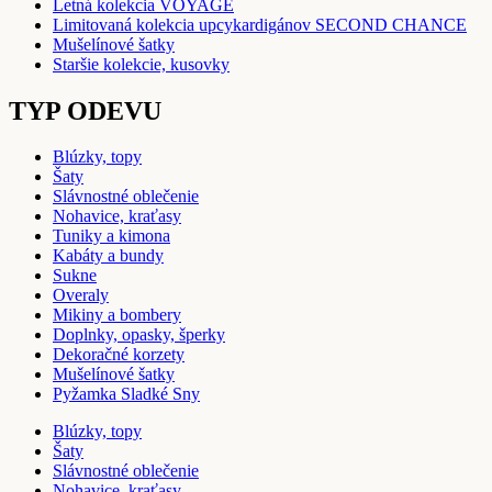
Letná kolekcia VOYAGE
Limitovaná kolekcia upcykardigánov SECOND CHANCE
Mušelínové šatky
Staršie kolekcie, kusovky
TYP ODEVU
Blúzky, topy
Šaty
Slávnostné oblečenie
Nohavice, kraťasy
Tuniky a kimona
Kabáty a bundy
Sukne
Overaly
Mikiny a bombery
Doplnky, opasky, šperky
Dekoračné korzety
Mušelínové šatky
Pyžamka Sladké Sny
Blúzky, topy
Šaty
Slávnostné oblečenie
Nohavice, kraťasy