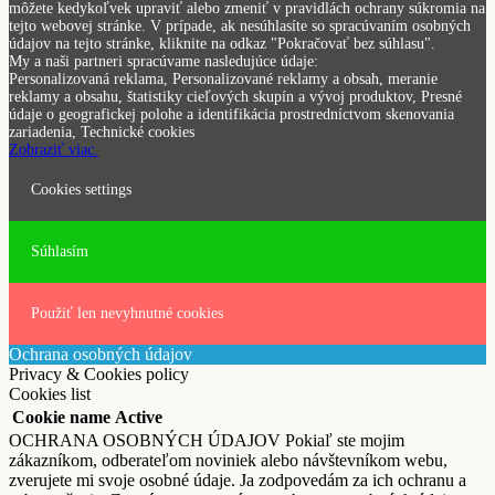
môžete kedykoľvek upraviť alebo zmeniť v pravidlách ochrany súkromia na
tejto webovej stránke. V prípade, ak nesúhlasíte so spracúvaním osobných
údajov na tejto stránke, kliknite na odkaz "Pokračovať bez súhlasu".
My a naši partneri spracúvame nasledujúce údaje:
Personalizovaná reklama, Personalizované reklamy a obsah, meranie
reklamy a obsahu, štatistiky cieľových skupín a vývoj produktov, Presné
údaje o geografickej polohe a identifikácia prostredníctvom skenovania
zariadenia, Technické cookies
Zobraziť viac.
Cookies settings
Súhlasím
Použiť len nevyhnutné cookies
Ochrana osobných údajov
Privacy & Cookies policy
Cookies list
Cookie name
Active
OCHRANA OSOBNÝCH ÚDAJOV Pokiaľ ste mojim
zákazníkom, odberateľom noviniek alebo návštevníkom webu,
zverujete mi svoje osobné údaje. Ja zodpovedám za ich ochranu a