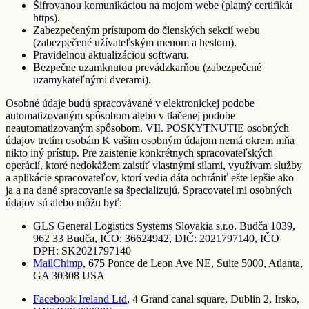
Šifrovanou komunikáciou na mojom webe (platný certifikát
https).
Zabezpečeným prístupom do členských sekcií webu
(zabezpečené užívateľským menom a heslom).
Pravidelnou aktualizáciou softwaru.
Bezpečne uzamknutou prevádzkarňou (zabezpečené
uzamykateľnými dverami).
Osobné údaje budú spracovávané v elektronickej podobe
automatizovaným spôsobom alebo v tlačenej podobe
neautomatizovaným spôsobom. VII. POSKYTNUTIE osobných
údajov tretím osobám K vašim osobným údajom nemá okrem mňa
nikto iný prístup. Pre zaistenie konkrétnych spracovateľských
operácií, ktoré nedokážem zaistiť vlastnými silami, využívam služby
a aplikácie spracovateľov, ktorí vedia dáta ochrániť ešte lepšie ako
ja a na dané spracovanie sa špecializujú. Spracovateľmi osobných
údajov sú alebo môžu byť:
GLS General Logistics Systems Slovakia s.r.o. Budča 1039,
962 33 Budča, IČO: 36624942, DIČ: 2021797140, IČO
DPH: SK2021797140
MailChimp
, 675 Ponce de Leon Ave NE, Suite 5000, Atlanta,
GA 30308 USA
Facebook Ireland Ltd
, 4 Grand canal square, Dublin 2, Irsko,