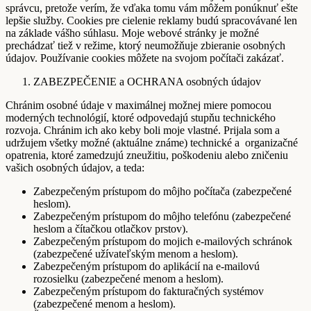
správcu, pretože verím, že vďaka tomu vám môžem ponúknuť ešte
lepšie služby. Cookies pre cielenie reklamy budú spracovávané len
na základe vášho súhlasu. Moje webové stránky je možné
prechádzať tiež v režime, ktorý neumožňuje zbieranie osobných
údajov. Používanie cookies môžete na svojom počítači zakázať.
ZABEZPEČENIE a OCHRANA osobných údajov
Chránim osobné údaje v maximálnej možnej miere pomocou
moderných technológií, ktoré odpovedajú stupňu technického
rozvoja. Chránim ich ako keby boli moje vlastné. Prijala som a
udržujem všetky možné (aktuálne známe) technické a organizačné
opatrenia, ktoré zamedzujú zneužitiu, poškodeniu alebo zničeniu
vašich osobných údajov, a teda:
Zabezpečeným prístupom do môjho počítača (zabezpečené
heslom).
Zabezpečeným prístupom do môjho telefónu (zabezpečené
heslom a čítačkou otlačkov prstov).
Zabezpečeným prístupom do mojich e-mailových schránok
(zabezpečené užívateľským menom a heslom).
Zabezpečeným prístupom do aplikácií na e-mailovú
rozosielku (zabezpečené menom a heslom).
Zabezpečeným prístupom do fakturačných systémov
(zabezpečené menom a heslom).