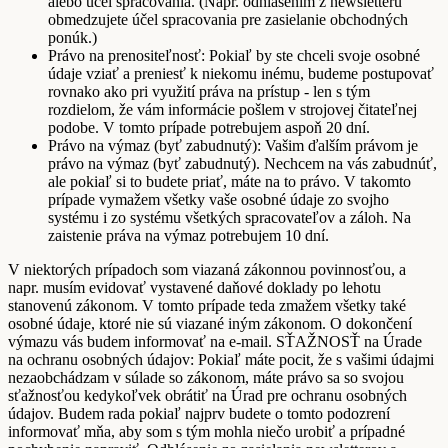
alebo účel spracovania. (Napr. odhlásením z newsletteru
obmedzujete účel spracovania pre zasielanie obchodných
ponúk.)
Právo na prenositeľnosť: Pokiaľ by ste chceli svoje osobné
údaje vziať a preniesť k niekomu inému, budeme postupovať
rovnako ako pri využití práva na prístup - len s tým
rozdielom, že vám informácie pošlem v strojovej čitateľnej
podobe. V tomto prípade potrebujem aspoň 20 dní.
Právo na výmaz (byť zabudnutý): Vašim ďalším právom je
právo na výmaz (byť zabudnutý). Nechcem na vás zabudnúť,
ale pokiaľ si to budete priať, máte na to právo. V takomto
prípade vymažem všetky vaše osobné údaje zo svojho
systému i zo systému všetkých spracovateľov a záloh. Na
zaistenie práva na výmaz potrebujem 10 dní.
V niektorých prípadoch som viazaná zákonnou povinnosťou, a
napr. musím evidovať vystavené daňové doklady po lehotu
stanovenú zákonom. V tomto prípade teda zmažem všetky také
osobné údaje, ktoré nie sú viazané iným zákonom. O dokončení
výmazu vás budem informovať na e-mail. SŤAŽNOSŤ na Úrade
na ochranu osobných údajov: Pokiaľ máte pocit, že s vašimi údajmi
nezaobchádzam v súlade so zákonom, máte právo sa so svojou
sťažnosťou kedykoľvek obrátiť na Úrad pre ochranu osobných
údajov. Budem rada pokiaľ najprv budete o tomto podozrení
informovať mňa, aby som s tým mohla niečo urobiť a prípadné