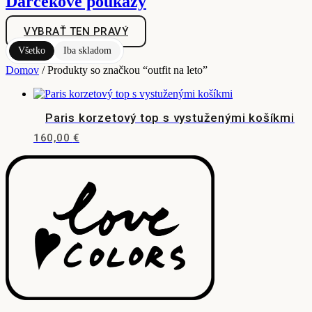
Darčekové poukazy
VYBRAŤ TEN PRAVÝ
Všetko
Iba skladom
Domov
/ Produkty so značkou “outfit na leto”
Paris korzetový top s vystuženými košíkmi
160,00
€
Tento
produkt
má
viacero
variantov.
Možnosti
si
môžete
vybrať
na
stránke
produktu.