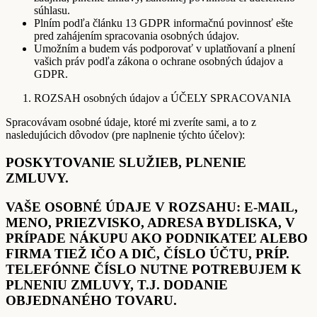
súhlasu.
Plním podľa článku 13 GDPR informačnú povinnosť ešte
pred zahájením spracovania osobných údajov.
Umožním a budem vás podporovať v uplatňovaní a plnení
vašich práv podľa zákona o ochrane osobných údajov a
GDPR.
ROZSAH osobných údajov a ÚČELY SPRACOVANIA
Spracovávam osobné údaje, ktoré mi zveríte sami, a to z
nasledujúcich dôvodov (pre naplnenie týchto účelov):
POSKYTOVANIE SLUŽIEB, PLNENIE
ZMLUVY.
VAŠE OSOBNÉ ÚDAJE V ROZSAHU: E-MAIL,
MENO, PRIEZVISKO, ADRESA BYDLISKA, V
PRÍPADE NÁKUPU AKO PODNIKATEĽ ALEBO
FIRMA TIEŽ IČO A DIČ, ČÍSLO ÚČTU, PRÍP.
TELEFÓNNE ČÍSLO NUTNE POTREBUJEM K
PLNENIU ZMLUVY, T.J. DODANIE
OBJEDNANÉHO TOVARU.