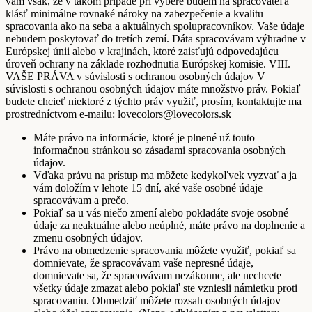
vám však, že v takom prípade pri výbere budem na spracovateľa
klásť minimálne rovnaké nároky na zabezpečenie a kvalitu
spracovania ako na seba a aktuálnych spolupracovníkov. Vaše údaje
nebudem poskytovať do tretích zemí. Dáta spracovávam výhradne v
Európskej únii alebo v krajinách, ktoré zaisťujú odpovedajúcu
úroveň ochrany na základe rozhodnutia Európskej komisie. VIII.
VAŠE PRÁVA v súvislosti s ochranou osobných údajov V
súvislosti s ochranou osobných údajov máte množstvo práv. Pokiaľ
budete chcieť niektoré z týchto práv využiť, prosím, kontaktujte ma
prostredníctvom e-mailu: lovecolors@lovecolors.sk
Máte právo na informácie, ktoré je plnené už touto
informačnou stránkou so zásadami spracovania osobných
údajov.
Vďaka právu na prístup ma môžete kedykoľvek vyzvať a ja
vám doložím v lehote 15 dní, aké vaše osobné údaje
spracovávam a prečo.
Pokiaľ sa u vás niečo zmení alebo pokladáte svoje osobné
údaje za neaktuálne alebo neúplné, máte právo na doplnenie a
zmenu osobných údajov.
Právo na obmedzenie spracovania môžete využiť, pokiaľ sa
domnievate, že spracovávam vaše nepresné údaje,
domnievate sa, že spracovávam nezákonne, ale nechcete
všetky údaje zmazat alebo pokiaľ ste vzniesli námietku proti
spracovaniu. Obmedziť môžete rozsah osobných údajov