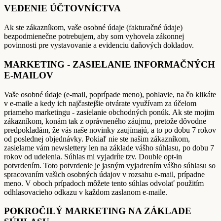
VEDENIE ÚČTOVNÍCTVA
Ak ste zákazníkom, vaše osobné údaje (fakturačné údaje)
bezpodmienečne potrebujem, aby som vyhovela zákonnej
povinnosti pre vystavovanie a evidenciu daňových dokladov.
MARKETING - ZASIELANIE INFORMAČNÝCH
E-MAILOV
Vaše osobné údaje (e-mail, poprípade meno), pohlavie, na čo klikáte
v e-maile a kedy ich najčastejšie otvárate využívam za účelom
priameho marketingu - zasielanie obchodných ponúk. Ak ste mojim
zákazníkom, konám tak z oprávneného záujmu, pretože dôvodne
predpokladám, že vás naše novinky zaujímajú, a to po dobu 7 rokov
od poslednej objednávky. Pokiaľ nie ste našim zákazníkom,
zasielame vám newslettery len na základe vášho súhlasu, po dobu 7
rokov od udelenia. Súhlas mi vyjadríte tzv. Double opt-in
potvrdením. Toto potvrdenie je jasným vyjadrením vášho súhlasu so
spracovaním vašich osobných údajov v rozsahu e-mail, prípadne
meno. V oboch prípadoch môžete tento súhlas odvolať použitím
odhlasovacieho odkazu v každom zaslanom e-maile.
POKROČILÝ MARKETING NA ZÁKLADE