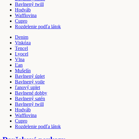
Bavlnený twill
Hodváb
Wafflovina
Cupro
Rozdelenie podľa látok
Denim
Viskóza
Tencel
Lyocel
Vlna
Ľan
Mušelín
Bavlnený úplet
Bavlnený voile
ľanový uplet
Bavlnené dobby
Bavlnený satén
Bavlnený twill
Hodváb
Wafflovina
Cupro
Rozdelenie podľa látok