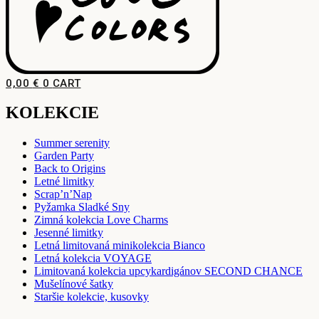
0,00
€
0
CART
KOLEKCIE
Summer serenity
Garden Party
Back to Origins
Letné limitky
Scrap’n’Nap
Pyžamka Sladké Sny
Zimná kolekcia Love Charms
Jesenné limitky
Letná limitovaná minikolekcia Bianco
Letná kolekcia VOYAGE
Limitovaná kolekcia upcykardigánov SECOND CHANCE
Mušelínové šatky
Staršie kolekcie, kusovky