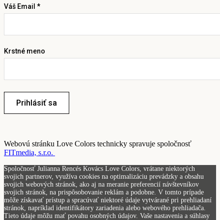
Váš Email *
Krstné meno
Prihlásiť sa
Webovú stránku Love Colors technicky spravuje spoločnosť
FITmedia, s.r.o.
Spoločnosť Julianna Rencés Kovács Love Colors, vrátane niektorých
svojich partnerov, využíva cookies na optimalizáciu prevádzky a obsahu
svojich webových stránok, ako aj na meranie preferencií návštevníkov
svojich stránok, na prispôsobovanie reklám a podobne. V tomto prípade
môže získavať prístup a spracúvať niektoré údaje vytvárané pri prehliadaní
stránok, napríklad identifikátory zariadenia alebo webového prehliadača.
Tieto údaje môžu mať povahu osobných údajov. Vaše nastavenia a súhlasy