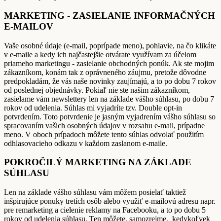
MARKETING - ZASIELANIE INFORMAČNÝCH
E-MAILOV
Vaše osobné údaje (e-mail, poprípade meno), pohlavie, na čo klikáte
v e-maile a kedy ich najčastejšie otvárate využívam za účelom
priameho marketingu - zasielanie obchodných ponúk. Ak ste mojim
zákazníkom, konám tak z oprávneného záujmu, pretože dôvodne
predpokladám, že vás naše novinky zaujímajú, a to po dobu 7 rokov
od poslednej objednávky. Pokiaľ nie ste našim zákazníkom,
zasielame vám newslettery len na základe vášho súhlasu, po dobu 7
rokov od udelenia. Súhlas mi vyjadríte tzv. Double opt-in
potvrdením. Toto potvrdenie je jasným vyjadrením vášho súhlasu so
spracovaním vašich osobných údajov v rozsahu e-mail, prípadne
meno. V oboch prípadoch môžete tento súhlas odvolať použitím
odhlasovacieho odkazu v každom zaslanom e-maile.
POKROČILÝ MARKETING NA ZÁKLADE
SÚHLASU
Len na základe vášho súhlasu vám môžem posielať taktiež
inšpirujúce ponuky tretích osôb alebo využiť e-mailovú adresu napr.
pre remarketing a cielenie reklamy na Facebooku, a to po dobu 5
rokov od udelenia súhlasu. Ten môžete, samozrejme, kedykoľvek