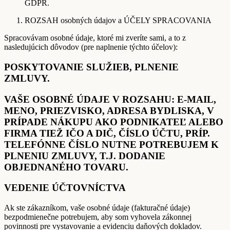
GDPR.
ROZSAH osobných údajov a ÚČELY SPRACOVANIA
Spracovávam osobné údaje, ktoré mi zveríte sami, a to z
nasledujúcich dôvodov (pre naplnenie týchto účelov):
POSKYTOVANIE SLUŽIEB, PLNENIE
ZMLUVY.
VAŠE OSOBNÉ ÚDAJE V ROZSAHU: E-MAIL,
MENO, PRIEZVISKO, ADRESA BYDLISKA, V
PRÍPADE NÁKUPU AKO PODNIKATEĽ ALEBO
FIRMA TIEŽ IČO A DIČ, ČÍSLO ÚČTU, PRÍP.
TELEFÓNNE ČÍSLO NUTNE POTREBUJEM K
PLNENIU ZMLUVY, T.J. DODANIE
OBJEDNANÉHO TOVARU.
VEDENIE ÚČTOVNÍCTVA
Ak ste zákazníkom, vaše osobné údaje (fakturačné údaje)
bezpodmienečne potrebujem, aby som vyhovela zákonnej
povinnosti pre vystavovanie a evidenciu daňových dokladov.