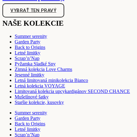
VYBRAŤ TEN PRAVÝ
NAŠE KOLEKCIE
Summer serenity
Garden Party
Back to Origins
Letné limitky
Scrap’n’Nap
Pyžamka Sladké Sny
Zimná kolekcia Love Charms
Jesenné limitky
Letná limitovaná minikolekcia Bianco
Letná kolekcia VOYAGE
Limitovaná kolekcia upcykardigánov SECOND CHANCE
Mušelínové šatky
Staršie kolekcie, kusovky
Summer serenity
Garden Party
Back to Origins
Letné limitky
Scrap’n’Nap