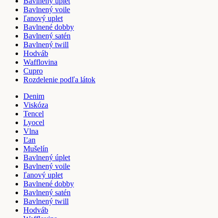
Bavlnený úplet
Bavlnený voile
ľanový uplet
Bavlnené dobby
Bavlnený satén
Bavlnený twill
Hodváb
Wafflovina
Cupro
Rozdelenie podľa látok
Denim
Viskóza
Tencel
Lyocel
Vlna
Ľan
Mušelín
Bavlnený úplet
Bavlnený voile
ľanový uplet
Bavlnené dobby
Bavlnený satén
Bavlnený twill
Hodváb