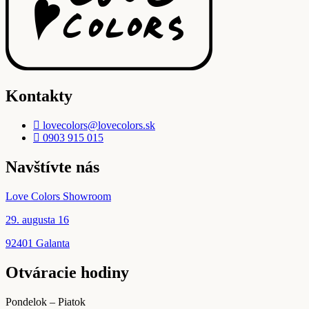
môžete
vybrať
na
stránke
produktu.
Kontakty
lovecolors@lovecolors.sk
0903 915 015
Navštívte nás
Love Colors Showroom
29. augusta 16
92401 Galanta
Otváracie hodiny
Pondelok – Piatok