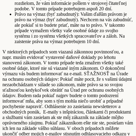
rozdielom, že vám informácie pošlem v strojovej čitateľnej
podobe. V tomto prípade potrebujem aspoň 20 dní.
Právo na výmaz (byť zabudnutý): Vašim ďalším právom je
právo na výmaz (byť zabudnutý). Nechcem na vás zabudnúť,
ale pokiaľ si to budete priať, máte na to právo. V takomto
prípade vymažem všetky vaše osobné údaje zo svojho
systému i zo systému všetkých spracovateľov a záloh. Na
zaistenie práva na výmaz potrebujem 10 dní.
V niektorých prípadoch som viazaná zákonnou povinnosťou, a
napr. musím evidovať vystavené daňové doklady po lehotu
stanovenú zákonom. V tomto prípade teda zmažem všetky také
osobné údaje, ktoré nie sú viazané iným zákonom. O dokončení
výmazu vás budem informovať na e-mail. SŤAŽNOSŤ na Úrade
na ochranu osobných údajov: Pokiaľ máte pocit, že s vašimi údajmi
nezaobchádzam v súlade so zákonom, máte právo sa so svojou
sťažnosťou kedykoľvek obrátiť na Úrad pre ochranu osobných
údajov. Budem rada pokiaľ najprv budete o tomto podozrení
informovať mňa, aby som s tým mohla niečo urobiť a prípadné
pochybenie napraviť. Odhlásenie zo zasielania newsletterov a
obchodných ponúk, E-maily s inšpiráciou, článkami či produktami
a službami vám zasielam ak ste môj zákazník na základe môjho
oprávneného záujmu. Pokiaľ zákazníkom ešte nie ste, posielam vám
ich len na základe vášho súhlasu. V oboch prípadoch môžete
ukončiť odber mojich e-mailov stisnutím odhlasovacieho odkazu v