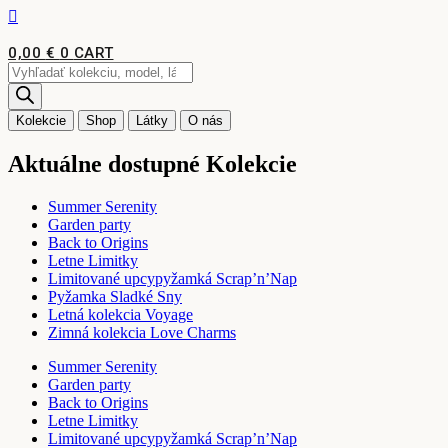
Preskočiť
na
obsah
0,00
€
0
CART
Products
search
Kolekcie
Shop
Látky
O nás
Aktuálne dostupné Kolekcie
Summer Serenity
Garden party
Back to Origins
Letne Limitky
Limitované upcypyžamká Scrap’n’Nap
Pyžamka Sladké Sny
Letná kolekcia Voyage
Zimná kolekcia Love Charms
Summer Serenity
Garden party
Back to Origins
Letne Limitky
Limitované upcypyžamká Scrap’n’Nap