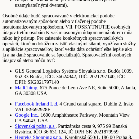
uzamykateľnými dverami).
Osobné údaje budú spracovávané v elektronickej podobe
automatizovaným spôsobom alebo v tlačenej podobe
neautomatizovaným spôsobom. VII. POSKYTNUTIE osobných
údajov tretím osobám K vašim osobným údajom nemá okrem mňa
nikto iný prístup. Pre zaistenie konkrétnych spracovateľských
operácií, ktoré nedokážem zaistiť vlastnými silami, využívam služby
a aplikácie spracovateľov, ktorí vedia dáta ochrániť ešte lepšie ako
ja a na dané spracovanie sa špecializujú. Spracovateľmi osobných
údajov sú alebo môžu byť:
GLS General Logistics Systems Slovakia s.r.o. Budča 1039,
962 33 Budča, IČO: 36624942, DIČ: 2021797140, IČO
DPH: SK2021797140
MailChimp
, 675 Ponce de Leon Ave NE, Suite 5000, Atlanta,
GA 30308 USA
Facebook Ireland Ltd
, 4 Grand canal square, Dublin 2, Irsko,
VAT IE9692928F
Google Inc.
, 1600 Amphitheatre Parkway, Mountain View,
CA 94043, USA
Slovenská pošta, a.s.
, Partizánska cesta 9, 975 99 Banská
Bystrica, IČO 36 631 124, IČ DPH SK 2021879959
Heureka Shopping s.r.o.
, Karolinská 650/1, 186 00 Praha 8,