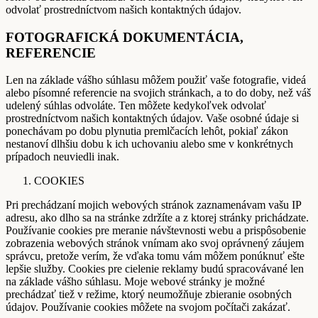
odvolať prostredníctvom našich kontaktných údajov.
FOTOGRAFICKÁ DOKUMENTÁCIA,
REFERENCIE
Len na základe vášho súhlasu môžem použiť vaše fotografie, videá
alebo písomné referencie na svojich stránkach, a to do doby, než váš
udelený súhlas odvoláte. Ten môžete kedykoľvek odvolať
prostredníctvom našich kontaktných údajov. Vaše osobné údaje si
ponechávam po dobu plynutia premlčacích lehôt, pokiaľ zákon
nestanoví dlhšiu dobu k ich uchovaniu alebo sme v konkrétnych
prípadoch neuviedli inak.
COOKIES
Pri prechádzaní mojich webových stránok zaznamenávam vašu IP
adresu, ako dlho sa na stránke zdržíte a z ktorej stránky prichádzate.
Používanie cookies pre meranie návštevnosti webu a prispôsobenie
zobrazenia webových stránok vnímam ako svoj oprávnený záujem
správcu, pretože verím, že vďaka tomu vám môžem ponúknuť ešte
lepšie služby. Cookies pre cielenie reklamy budú spracovávané len
na základe vášho súhlasu. Moje webové stránky je možné
prechádzať tiež v režime, ktorý neumožňuje zbieranie osobných
údajov. Používanie cookies môžete na svojom počítači zakázať.