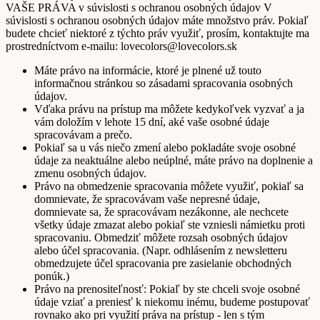
VAŠE PRÁVA v súvislosti s ochranou osobných údajov V
súvislosti s ochranou osobných údajov máte množstvo práv. Pokiaľ
budete chcieť niektoré z týchto práv využiť, prosím, kontaktujte ma
prostredníctvom e-mailu: lovecolors@lovecolors.sk
Máte právo na informácie, ktoré je plnené už touto
informačnou stránkou so zásadami spracovania osobných
údajov.
Vďaka právu na prístup ma môžete kedykoľvek vyzvať a ja
vám doložím v lehote 15 dní, aké vaše osobné údaje
spracovávam a prečo.
Pokiaľ sa u vás niečo zmení alebo pokladáte svoje osobné
údaje za neaktuálne alebo neúplné, máte právo na doplnenie a
zmenu osobných údajov.
Právo na obmedzenie spracovania môžete využiť, pokiaľ sa
domnievate, že spracovávam vaše nepresné údaje,
domnievate sa, že spracovávam nezákonne, ale nechcete
všetky údaje zmazat alebo pokiaľ ste vzniesli námietku proti
spracovaniu. Obmedziť môžete rozsah osobných údajov
alebo účel spracovania. (Napr. odhlásením z newsletteru
obmedzujete účel spracovania pre zasielanie obchodných
ponúk.)
Právo na prenositeľnosť: Pokiaľ by ste chceli svoje osobné
údaje vziať a preniesť k niekomu inému, budeme postupovať
rovnako ako pri využití práva na prístup - len s tým