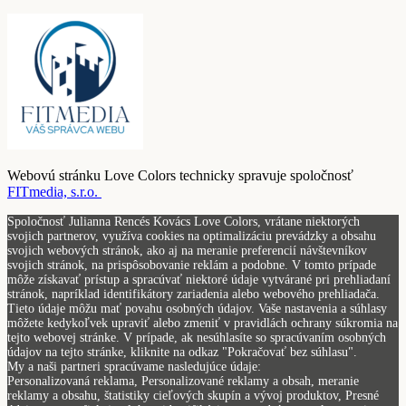
Webovú stránku Love Colors technicky spravuje spoločnosť
FITmedia, s.r.o.
Spoločnosť Julianna Rencés Kovács Love Colors, vrátane niektorých
svojich partnerov, využíva cookies na optimalizáciu prevádzky a obsahu
svojich webových stránok, ako aj na meranie preferencií návštevníkov
svojich stránok, na prispôsobovanie reklám a podobne. V tomto prípade
môže získavať prístup a spracúvať niektoré údaje vytvárané pri prehliadaní
stránok, napríklad identifikátory zariadenia alebo webového prehliadača.
Tieto údaje môžu mať povahu osobných údajov. Vaše nastavenia a súhlasy
môžete kedykoľvek upraviť alebo zmeniť v pravidlách ochrany súkromia na
tejto webovej stránke. V prípade, ak nesúhlasíte so spracúvaním osobných
údajov na tejto stránke, kliknite na odkaz "Pokračovať bez súhlasu".
My a naši partneri spracúvame nasledujúce údaje:
Personalizovaná reklama, Personalizované reklamy a obsah, meranie
reklamy a obsahu, štatistiky cieľových skupín a vývoj produktov, Presné