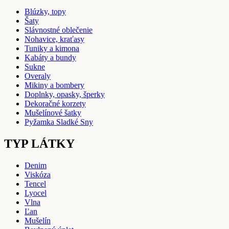
Blúzky, topy
Šaty
Slávnostné oblečenie
Nohavice, kraťasy
Tuniky a kimona
Kabáty a bundy
Sukne
Overaly
Mikiny a bombery
Doplnky, opasky, šperky
Dekoračné korzety
Mušelínové šatky
Pyžamka Sladké Sny
TYP LÁTKY
Denim
Viskóza
Tencel
Lyocel
Vlna
Ľan
Mušelín