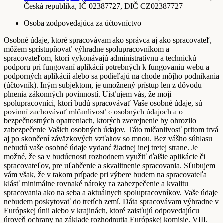
Česká republika, IČ 02387727, DIČ CZ02387727
Osoba zodpovedajúca za účtovníctvo
Osobné údaje, ktoré spracovávam ako správca aj ako spracovateľ,
môžem sprístupňovať výhradne spolupracovníkom a
spracovateľom, ktorí vykonávajú administratívnu a technickú
podporu pri fungovaní aplikácií potrebných k fungovaniu webu a
podporných aplikácií alebo sa podieľajú na chode môjho podnikania
(účtovník). Iným subjektom, je umožnený prístup len z dôvodu
plnenia zákonných povinností. Uisťujem vás, že moji
spolupracovníci, ktorí budú spracovávať Vaše osobné údaje, sú
povinní zachovávať mlčanlivosť o osobných údajoch a o
bezpečnostných opatreniach, ktorých zverejnenie by ohrozilo
zabezpečenie Vašich osobných údajov. Táto mlčanlivosť pritom trvá
aj po skončení záväzkových vzťahov so mnou. Bez vášho súhlasu
nebudú vaše osobné údaje vydané žiadnej inej tretej strane. Je
možné, že sa v budúcnosti rozhodnem využiť ďalšie aplikácie či
spracovateľov, pre uľahčenie a skvalitnenie spracovania. Sľubujem
vám však, že v takom prípade pri výbere budem na spracovateľa
klásť minimálne rovnaké nároky na zabezpečenie a kvalitu
spracovania ako na seba a aktuálnych spolupracovníkov. Vaše údaje
nebudem poskytovať do tretích zemí. Dáta spracovávam výhradne v
Európskej únii alebo v krajinách, ktoré zaisťujú odpovedajúcu
úroveň ochrany na základe rozhodnutia Európskej komisie. VIII.