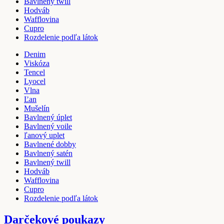
Bavlnený twill
Hodváb
Wafflovina
Cupro
Rozdelenie podľa látok
Denim
Viskóza
Tencel
Lyocel
Vlna
Ľan
Mušelín
Bavlnený úplet
Bavlnený voile
ľanový uplet
Bavlnené dobby
Bavlnený satén
Bavlnený twill
Hodváb
Wafflovina
Cupro
Rozdelenie podľa látok
Darčekové poukazy