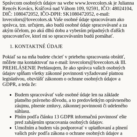
Správcom osobných údajov na webe www.lovecolors.sk je Julianna
Rencés Kovács, Kráľová nad Váhom 109, 92591, IČO: 48024104,
DIČ: 1080472052, IČO-DPH: SK1080472052, e-mail:
lovecolors@lovecolors.sk Vaše osobné údaje spracovávam ako
správca, tzn. určujem, ako budú osobné údaje spracovávané a za
akým účelom, po akú dlhú dobu a vyberám prípadných ďalších
spracovateľov, ktorí mi so spracovávaním budú pomáhať.
KONTAKTNÉ ÚDAJE
Pokiaľ sa na mňa budete chcieť v priebehu spracovania obrátiť,
môžete ma kontaktovať na e-mail: lovecolors@lovecolors.sk III.
PREHLÁSENIE Prehlasujem, že ako správca vašich osobných
údajov spĺňam všetky zákonné povinnosti vyžadované platnou
legislatívou, obzvlášť zákonom o ochrane osobných údajov a
GDPR, a teda že:
Budem spracovávať vaše osobné údaje len na základe
platného právneho dôvodu, a to predovšetkým oprávneného
záujmu, plnenie zmluvy, zákonnej povinnosti či udeleného
súhlasu.
Plním podľa článku 13 GDPR informačnú povinnosť ešte
pred zahájením spracovania osobných údajov.
Umožním a budem vás podporovať v uplatňovaní a plnení
vašich práv podľa zákona o ochrane osobných údajov a