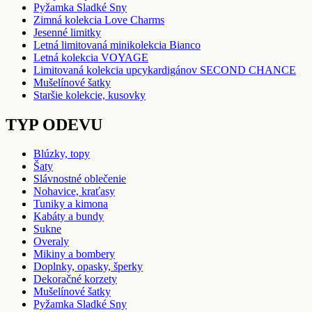
Pyžamka Sladké Sny
Zimná kolekcia Love Charms
Jesenné limitky
Letná limitovaná minikolekcia Bianco
Letná kolekcia VOYAGE
Limitovaná kolekcia upcykardigánov SECOND CHANCE
Mušelínové šatky
Staršie kolekcie, kusovky
TYP ODEVU
Blúzky, topy
Šaty
Slávnostné oblečenie
Nohavice, kraťasy
Tuniky a kimona
Kabáty a bundy
Sukne
Overaly
Mikiny a bombery
Doplnky, opasky, šperky
Dekoračné korzety
Mušelínové šatky
Pyžamka Sladké Sny