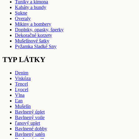
Tuniky a kimona
Kabáty a bundy
Sukne
Overaly
Mikiny a bombery
Doplnky, opasky, šperky
Dekoračné korzety
Mušelínové šatky
Pyžamka Sladké Sny
TYP LÁTKY
Denim
Viskóza
Tencel
Lyocel
Vlna
Ľan
Mušelín
Bavlnený úplet
Bavlnený voile
ľanový uplet
Bavlnené dobby
Bavlnený satén