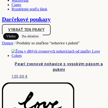
Wafflovina
Cupro
Rozdelenie podľa látok
Darčekové poukazy
VYBRAŤ TEN PRAVÝ
Všetko
Iba skladom
Domov
/ Produkty so značkou “nohavice s pukmi”
Pearl zvonové nohavice s vysokým pásom a
pukmi
125,00
€
Tento
produkt
má
viacero
variantov.
Možnosti
si