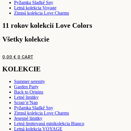
Pyžamka Sladké Sny
Letná kolekcia Voyage
Zimná kolekcia Love Charms
11 rokov kolekcií Love Colors
Všetky kolekcie
0,00
€
0
CART
KOLEKCIE
Summer serenity
Garden Party
Back to Origins
Letné limitky
Scrap’n’Nap
Pyžamka Sladké Sny
Zimná kolekcia Love Charms
Jesenné limitky
Letná limitovaná minikolekcia Bianco
Letná kolekcia VOYAGE