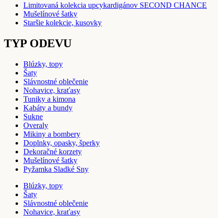
Limitovaná kolekcia upcykardigánov SECOND CHANCE
Mušelínové šatky
Staršie kolekcie, kusovky
TYP ODEVU
Blúzky, topy
Šaty
Slávnostné oblečenie
Nohavice, kraťasy
Tuniky a kimona
Kabáty a bundy
Sukne
Overaly
Mikiny a bombery
Doplnky, opasky, šperky
Dekoračné korzety
Mušelínové šatky
Pyžamka Sladké Sny
Blúzky, topy
Šaty
Slávnostné oblečenie
Nohavice, kraťasy