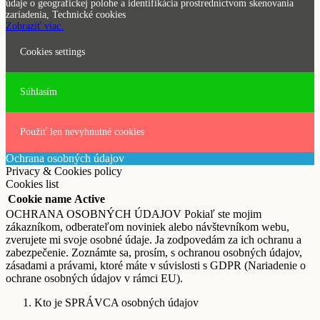
údaje o geografickej polohe a identifikácia prostredníctvom skenovania
zariadenia, Technické cookies
Zobraziť viac.
Cookies settings
Súhlasím
Použiť len nevyhnutné cookies
Ochrana osobných údajov
Privacy & Cookies policy
Cookies list
Cookie name
Active
OCHRANA OSOBNÝCH ÚDAJOV Pokiaľ ste mojim
zákazníkom, odberateľom noviniek alebo návštevníkom webu,
zverujete mi svoje osobné údaje. Ja zodpovedám za ich ochranu a
zabezpečenie. Zoznámte sa, prosím, s ochranou osobných údajov,
zásadami a právami, ktoré máte v súvislosti s GDPR (Nariadenie o
ochrane osobných údajov v rámci EU).
Kto je SPRÁVCA osobných údajov