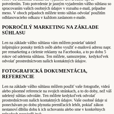
potvrdením. Toto potvrdenie je jasným vyjadrením vášho súhlasu so
spracovaním vašich osobných údajov v rozsahu e-mail, prípadne
meno. V oboch prípadoch môžete tento súhlas odvolať použitím
odhlasovacieho odkazu v každom zaslanom e-maile.
POKROČILÝ MARKETING NA ZÁKLADE
SÚHLASU
Len na základe vášho súhlasu vám môžem posielať taktiež
inšpirujúce ponuky tretích osôb alebo využiť e-mailovú adresu napr.
pre remarketing a cielenie reklamy na Facebooku, a to po dobu 5
rokov od udelenia súhlasu. Ten môžete, samozrejme, kedykoľvek
odvolať prostredníctvom našich kontaktných údajov.
FOTOGRAFICKÁ DOKUMENTÁCIA,
REFERENCIE
Len na základe vášho súhlasu môžem použiť vaše fotografie, videá
alebo písomné referencie na svojich stránkach, a to do doby, než váš
udelený súhlas odvoláte. Ten môžete kedykoľvek odvolať
prostredníctvom našich kontaktných údajov. Vaše osobné údaje si
ponechávam po dobu plynutia premlčacích lehôt, pokiaľ zákon
nestanoví dlhšiu dobu k ich uchovaniu alebo sme v konkrétnych
prípadoch neuviedli inak.