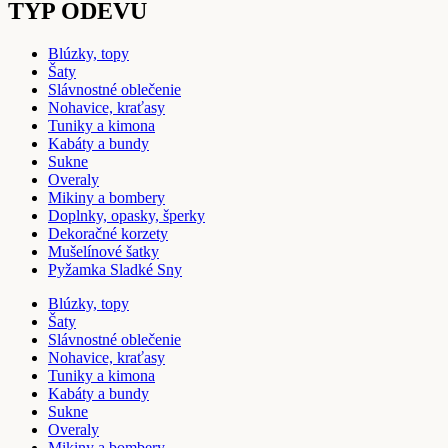
TYP ODEVU
Blúzky, topy
Šaty
Slávnostné oblečenie
Nohavice, kraťasy
Tuniky a kimona
Kabáty a bundy
Sukne
Overaly
Mikiny a bombery
Doplnky, opasky, šperky
Dekoračné korzety
Mušelínové šatky
Pyžamka Sladké Sny
Blúzky, topy
Šaty
Slávnostné oblečenie
Nohavice, kraťasy
Tuniky a kimona
Kabáty a bundy
Sukne
Overaly
Mikiny a bombery