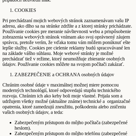
COOKIES
Pri prechádzaní mojich webových stránok zaznamenávam vašu IP
adresu, ako dlho sa na stránke zdržíte a z ktorej stránky prichádzate.
Používanie cookies pre meranie návštevnosti webu a prispôsobenie
zobrazenia webových stránok vnímam ako svoj oprávnený záujem
správcu, pretože verím, že vďaka tomu vám môžem ponúknuť ešte
lepšie služby. Cookies pre cielenie reklamy budú spracovávané len
na základe vášho súhlasu. Moje webové stránky je možné
prechádzať tiež v režime, ktorý neumožňuje zbieranie osobných
údajov. Používanie cookies môžete na svojom počítači zakázať.
ZABEZPEČENIE a OCHRANA osobných údajov
Chránim osobné údaje v maximálnej možnej miere pomocou
moderných technológií, ktoré odpovedajú stupňu technického
rozvoja. Chránim ich ako keby boli moje vlastné. Prijala som a
udržujem všetky možné (aktuálne známe) technické a organizačné
opatrenia, ktoré zamedzujú zneužitiu, poškodeniu alebo zničeniu
vašich osobných údajov, a teda:
Zabezpečeným prístupom do môjho počítača (zabezpečené
heslom).
Zabezpečeným prístupom do môjho telefónu (zabezpečené