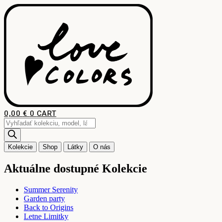
Preskočiť
na
obsah
0,00
€
0
CART
Products
search
Kolekcie
Shop
Látky
O nás
Aktuálne dostupné Kolekcie
Summer Serenity
Garden party
Back to Origins
Letne Limitky