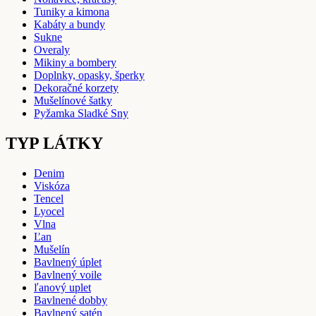
Tuniky a kimona
Kabáty a bundy
Sukne
Overaly
Mikiny a bombery
Doplnky, opasky, šperky
Dekoračné korzety
Mušelínové šatky
Pyžamka Sladké Sny
TYP LÁTKY
Denim
Viskóza
Tencel
Lyocel
Vlna
Ľan
Mušelín
Bavlnený úplet
Bavlnený voile
ľanový uplet
Bavlnené dobby
Bavlnený satén