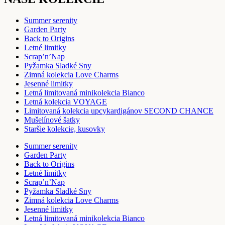
Summer serenity
Garden Party
Back to Origins
Letné limitky
Scrap’n’Nap
Pyžamka Sladké Sny
Zimná kolekcia Love Charms
Jesenné limitky
Letná limitovaná minikolekcia Bianco
Letná kolekcia VOYAGE
Limitovaná kolekcia upcykardigánov SECOND CHANCE
Mušelínové šatky
Staršie kolekcie, kusovky
Summer serenity
Garden Party
Back to Origins
Letné limitky
Scrap’n’Nap
Pyžamka Sladké Sny
Zimná kolekcia Love Charms
Jesenné limitky
Letná limitovaná minikolekcia Bianco