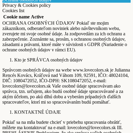
Privacy & Cookies policy
Cookies list
Cookie name
Active
OCHRANA OSOBNÝCH ÚDAJOV Pokiaľ ste mojim
zákazníkom, odberateľom noviniek alebo návštevníkom webu,
zverujete mi svoje osobné údaje. Ja zodpovedám za ich ochranu a
zabezpečenie. Zoznámte sa, prosím, s ochranou osobných údajov,
zásadami a právami, ktoré máte v súvislosti s GDPR (Nariadenie o
ochrane osobných údajov v rámci EU).
Kto je SPRÁVCA osobných údajov
Správcom osobných údajov na webe www.lovecolors.sk je Julianna
Rencés Kovács, Kráľová nad Váhom 109, 92591, IČO: 48024104,
DIČ: 1080472052, IČO-DPH: SK1080472052, e-mail:
lovecolors@lovecolors.sk Vaše osobné údaje spracovávam ako
správca, tzn. určujem, ako budú osobné údaje spracovávané a za
akým účelom, po akú dlhú dobu a vyberám prípadných ďalších
spracovateľov, ktorí mi so spracovávaním budú pomáhať.
KONTAKTNÉ ÚDAJE
Pokiaľ sa na mňa budete chcieť v priebehu spracovania obrátiť,
môžete ma kontaktovať na e-mail: lovecolors@lovecolors.sk III.
PREHLÁSENIE Prehlasujem, že ako správca vašich osobných