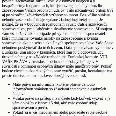
povinní zachovávať mlčanlivosť o osobných údajoch a o
bezpečnostných opatreniach, ktorých zverejnenie by ohrozilo
zabezpečenie Vašich osobných údajov. Táto mlčanlivosť pritom trvá
aj po skončení záväzkových vzťahov so mnou. Bez vášho súhlasu
nebudú vaše osobné údaje vydané žiadnej inej tretej strane. Je
možné, že sa v budúcnosti rozhodnem využiť ďalšie aplikácie či
spracovateľov, pre uľahčenie a skvalitnenie spracovania. Sľubujem
vám však, že v takom prípade pri výbere budem na spracovateľa
klásť minimálne rovnaké nároky na zabezpečenie a kvalitu
spracovania ako na seba a aktuálnych spolupracovníkov. Vaše údaje
nebudem poskytovať do tretích zemí. Dáta spracovávam výhradne v
Európskej únii alebo v krajinách, ktoré zaisťujú odpovedajúcu
úroveň ochrany na základe rozhodnutia Európskej komisie. VIII.
VAŠE PRÁVA v súvislosti s ochranou osobných údajov V
súvislosti s ochranou osobných údajov máte množstvo práv. Pokiaľ
budete chcieť niektoré z týchto práv využiť, prosím, kontaktujte ma
prostredníctvom e-mailu: lovecolors@lovecolors.sk
Máte právo na informácie, ktoré je plnené už touto
informačnou stránkou so zásadami spracovania osobných
údajov.
Vďaka právu na prístup ma môžete kedykoľvek vyzvať a ja
vám doložím v lehote 15 dní, aké vaše osobné údaje
spracovávam a prečo.
Pokiaľ sa u vás niečo zmení alebo pokladáte svoje osobné