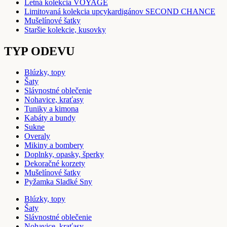
Letná kolekcia VOYAGE
Limitovaná kolekcia upcykardigánov SECOND CHANCE
Mušelínové šatky
Staršie kolekcie, kusovky
TYP ODEVU
Blúzky, topy
Šaty
Slávnostné oblečenie
Nohavice, kraťasy
Tuniky a kimona
Kabáty a bundy
Sukne
Overaly
Mikiny a bombery
Doplnky, opasky, šperky
Dekoračné korzety
Mušelínové šatky
Pyžamka Sladké Sny
Blúzky, topy
Šaty
Slávnostné oblečenie
Nohavice, kraťasy