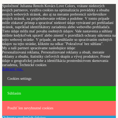
Spoločnosť Julianna Rencés Kovács Love Colors, vrátane niektorých
svojich partnerov, využíva cookies na optimalizáciu prevádzky a obsahu
svojich webových stránok, ako aj na meranie preferencií návštevníkov
svojich stránok, na prispôsobovanie reklám a podobne. V tomto prípade
môže získavať prístup a spracúvať niektoré údaje vytvárané pri prehliadaní
stránok, napríklad identifikátory zariadenia alebo webového prehliadača.
Tieto údaje môžu mať povahu osobných údajov. Vaše nastavenia a súhlasy
môžete kedykoľvek upraviť alebo zmeniť v pravidlách ochrany súkromia na
tejto webovej stránke. V prípade, ak nesúhlasíte so spracúvaním osobných
údajov na tejto stránke, kliknite na odkaz "Pokračovať bez súhlasu".
My a naši partneri spracúvame nasledujúce údaje:
Personalizovaná reklama, Personalizované reklamy a obsah, meranie
reklamy a obsahu, štatistiky cieľových skupín a vývoj produktov, Presné
údaje o geografickej polohe a identifikácia prostredníctvom skenovania
zariadenia, Technické cookies
Zobraziť viac.
Cookies settings
Súhlasím
Použiť len nevyhnutné cookies
Ochrana osobných údajov