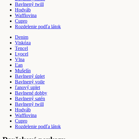
Bavlnený twill
Hodváb
Wafflovina
Cupro
Rozdelenie podľa látok
Denim
Viskóza
Tencel
Lyocel
Vlna
Ľan
Mušelín
Bavlnený úplet
Bavlnený voile
ľanový uplet
Bavlnené dobby
Bavlnený satén
Bavlnený twill
Hodváb
Wafflovina
Cupro
Rozdelenie podľa látok