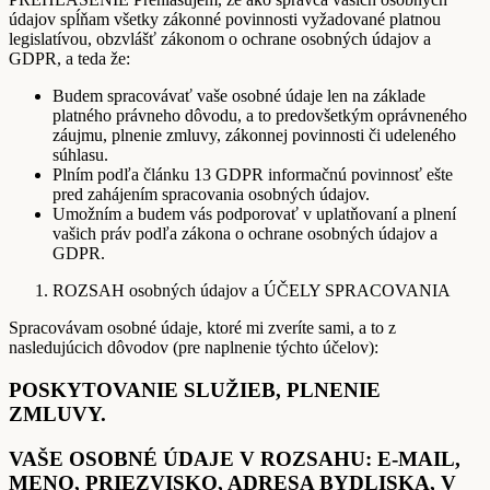
údajov spĺňam všetky zákonné povinnosti vyžadované platnou
legislatívou, obzvlášť zákonom o ochrane osobných údajov a
GDPR, a teda že:
Budem spracovávať vaše osobné údaje len na základe
platného právneho dôvodu, a to predovšetkým oprávneného
záujmu, plnenie zmluvy, zákonnej povinnosti či udeleného
súhlasu.
Plním podľa článku 13 GDPR informačnú povinnosť ešte
pred zahájením spracovania osobných údajov.
Umožním a budem vás podporovať v uplatňovaní a plnení
vašich práv podľa zákona o ochrane osobných údajov a
GDPR.
ROZSAH osobných údajov a ÚČELY SPRACOVANIA
Spracovávam osobné údaje, ktoré mi zveríte sami, a to z
nasledujúcich dôvodov (pre naplnenie týchto účelov):
POSKYTOVANIE SLUŽIEB, PLNENIE
ZMLUVY.
VAŠE OSOBNÉ ÚDAJE V ROZSAHU: E-MAIL,
MENO, PRIEZVISKO, ADRESA BYDLISKA, V