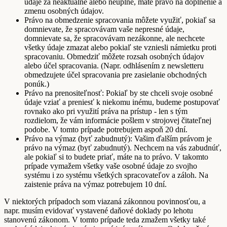
údaje za neaktuálne alebo neúplné, máte právo na doplnenie a
zmenu osobných údajov.
Právo na obmedzenie spracovania môžete využiť, pokiaľ sa
domnievate, že spracovávam vaše nepresné údaje,
domnievate sa, že spracovávam nezákonne, ale nechcete
všetky údaje zmazat alebo pokiaľ ste vzniesli námietku proti
spracovaniu. Obmedziť môžete rozsah osobných údajov
alebo účel spracovania. (Napr. odhlásením z newsletteru
obmedzujete účel spracovania pre zasielanie obchodných
ponúk.)
Právo na prenositeľnosť: Pokiaľ by ste chceli svoje osobné
údaje vziať a preniesť k niekomu inému, budeme postupovať
rovnako ako pri využití práva na prístup - len s tým
rozdielom, že vám informácie pošlem v strojovej čitateľnej
podobe. V tomto prípade potrebujem aspoň 20 dní.
Právo na výmaz (byť zabudnutý): Vašim ďalším právom je
právo na výmaz (byť zabudnutý). Nechcem na vás zabudnúť,
ale pokiaľ si to budete priať, máte na to právo. V takomto
prípade vymažem všetky vaše osobné údaje zo svojho
systému i zo systému všetkých spracovateľov a záloh. Na
zaistenie práva na výmaz potrebujem 10 dní.
V niektorých prípadoch som viazaná zákonnou povinnosťou, a
napr. musím evidovať vystavené daňové doklady po lehotu
stanovenú zákonom. V tomto prípade teda zmažem všetky také