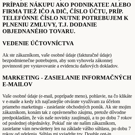
PRÍPADE NÁKUPU AKO PODNIKATEĽ ALEBO
FIRMA TIEŽ IČO A DIČ, ČÍSLO ÚČTU, PRÍP.
TELEFÓNNE ČÍSLO NUTNE POTREBUJEM K
PLNENIU ZMLUVY, T.J. DODANIE
OBJEDNANÉHO TOVARU.
VEDENIE ÚČTOVNÍCTVA
Ak ste zákazníkom, vaše osobné údaje (fakturačné údaje)
bezpodmienečne potrebujem, aby som vyhovela zákonnej
povinnosti pre vystavovanie a evidenciu daňových dokladov.
MARKETING - ZASIELANIE INFORMAČNÝCH
E-MAILOV
Vaše osobné údaje (e-mail, poprípade meno), pohlavie, na čo klikáte
v e-maile a kedy ich najčastejšie otvárate využívam za účelom
priameho marketingu - zasielanie obchodných ponúk. Ak ste mojim
zákazníkom, konám tak z oprávneného záujmu, pretože dôvodne
predpokladám, že vás naše novinky zaujímajú, a to po dobu 7 rokov
od poslednej objednávky. Pokiaľ nie ste našim zákazníkom,
zasielame vám newslettery len na základe vášho súhlasu, po dobu 7
rokov od udelenia. Súhlas mi vyjadríte tzv. Double opt-in