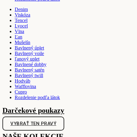
Denim
Viskóza
Tencel
Lyocel
Vlna
Ľan
Mušelín
Bavlnený úplet
Bavlnený voile
ľanový uplet
Bavlnené dobby
Bavlnený satén
Bavlnený twill
Hodváb
Wafflovina
Cupro
Rozdelenie podľa látok
Darčekové poukazy
VYBRAŤ TEN PRAVÝ
NAŠE KOLEKCIE