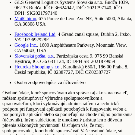
GLS General Logistics Systems Slovakia s.r.o. Budča 1039,
962 33 Budča, IČO: 36624942, DIČ: 2021797140, IČO
DPH: SK2021797140
MailChimp
, 675 Ponce de Leon Ave NE, Suite 5000, Atlanta,
GA 30308 USA
Facebook Ireland Ltd
, 4 Grand canal square, Dublin 2, Irsko,
VAT IE9692928F
Google Inc.
, 1600 Amphitheatre Parkway, Mountain View,
CA 94043, USA
Slovenská pošta, a.s.
, Partizánska cesta 9, 975 99 Banská
Bystrica, IČO 36 631 124, IČ DPH SK 2021879959
Heureka Shopping s.r.o.
, Karolinská 650/1, 186 00 Praha 8,
Česká republika, IČ 02387727, DIČ CZ02387727
Osoba zodpovedajúca za účtovníctvo
Osobné údaje, ktoré spracovávam ako správca aj ako spracovateľ,
môžem sprístupňovať výhradne spolupracovníkom a
spracovateľom, ktorí vykonávajú administratívnu a technickú
podporu pri fungovaní aplikácií potrebných k fungovaniu webu a
podporných aplikácií alebo sa podieľajú na chode môjho podnikania
(účtovník). Iným subjektom, je umožnený prístup len z dôvodu
plnenia zákonných povinností. Uisťujem vás, že moji
spolupracovníci, ktorí budú spracovávať Vaše osobné údaje, sú