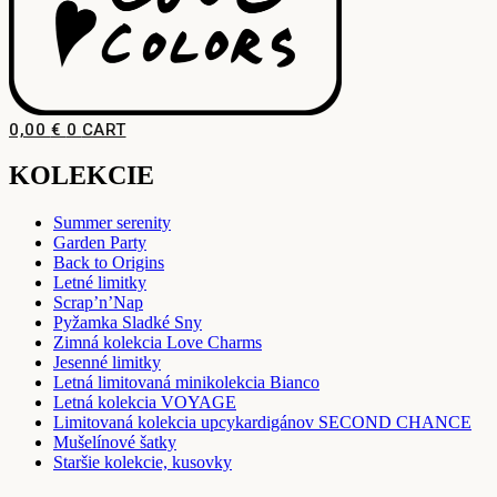
0,00
€
0
CART
KOLEKCIE
Summer serenity
Garden Party
Back to Origins
Letné limitky
Scrap’n’Nap
Pyžamka Sladké Sny
Zimná kolekcia Love Charms
Jesenné limitky
Letná limitovaná minikolekcia Bianco
Letná kolekcia VOYAGE
Limitovaná kolekcia upcykardigánov SECOND CHANCE
Mušelínové šatky
Staršie kolekcie, kusovky