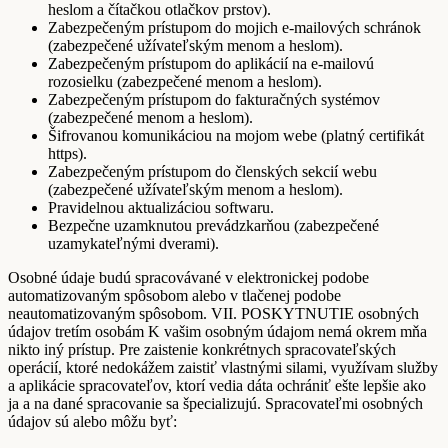
heslom a čítačkou otlačkov prstov).
Zabezpečeným prístupom do mojich e-mailových schránok
(zabezpečené užívateľským menom a heslom).
Zabezpečeným prístupom do aplikácií na e-mailovú
rozosielku (zabezpečené menom a heslom).
Zabezpečeným prístupom do fakturačných systémov
(zabezpečené menom a heslom).
Šifrovanou komunikáciou na mojom webe (platný certifikát
https).
Zabezpečeným prístupom do členských sekcií webu
(zabezpečené užívateľským menom a heslom).
Pravidelnou aktualizáciou softwaru.
Bezpečne uzamknutou prevádzkarňou (zabezpečené
uzamykateľnými dverami).
Osobné údaje budú spracovávané v elektronickej podobe
automatizovaným spôsobom alebo v tlačenej podobe
neautomatizovaným spôsobom. VII. POSKYTNUTIE osobných
údajov tretím osobám K vašim osobným údajom nemá okrem mňa
nikto iný prístup. Pre zaistenie konkrétnych spracovateľských
operácií, ktoré nedokážem zaistiť vlastnými silami, využívam služby
a aplikácie spracovateľov, ktorí vedia dáta ochrániť ešte lepšie ako
ja a na dané spracovanie sa špecializujú. Spracovateľmi osobných
údajov sú alebo môžu byť: