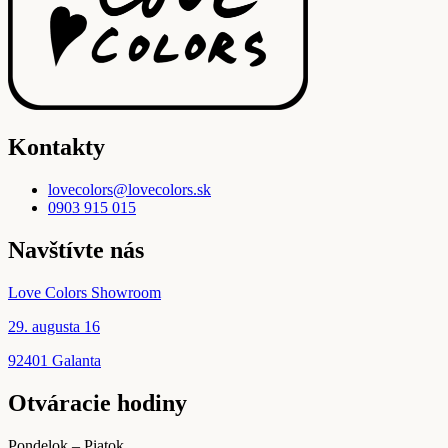
si
môžete
vybrať
na
stránke
produktu.
Kontakty
lovecolors@lovecolors.sk
0903 915 015
Navštívte nás
Love Colors Showroom
29. augusta 16
92401 Galanta
Otváracie hodiny
Pondelok – Piatok