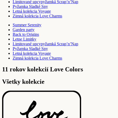
Limitované upcypyžamká Scrap’n’Nap
Pyžamka Sladké Sny
Letná kolekcia Voyage
Zimná kolekcia Love Charms
Summer Serenity
Garden party
Back to Origins
Letne Limitky
Limitované upcypyžamká Scrap’n’Nap
Pyžamka Sladké Sny
Letná kolekcia Voyage
Zimná kolekcia Love Charms
11 rokov kolekcií Love Colors
Všetky kolekcie