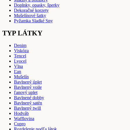
Doplnky, opasky, šperky
Dekoračné korzety
Mušelínové šatky
Pyžamka Sladké Sny
TYP LÁTKY
Denim
Viskóza
Tencel
Lyocel
Vlna
Ľan
Mušelín
Bavlnený úplet
Bavlnený voile
ľanový uplet
Bavlnené dobby
Bavlnený satén
Bavlnený twill
Hodváb
Wafflovina
Cupro
Rozdelenie podľa látok