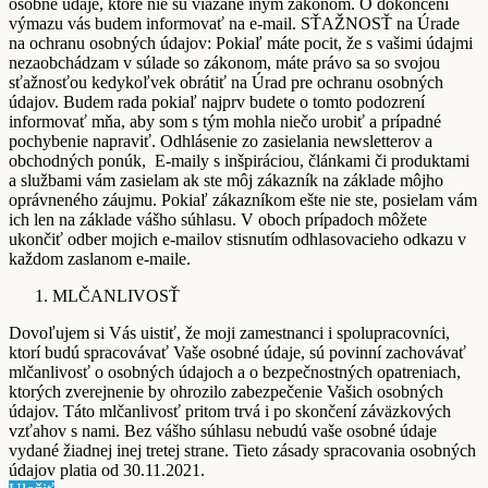
osobné údaje, ktoré nie sú viazané iným zákonom. O dokončení
výmazu vás budem informovať na e-mail. SŤAŽNOSŤ na Úrade
na ochranu osobných údajov: Pokiaľ máte pocit, že s vašimi údajmi
nezaobchádzam v súlade so zákonom, máte právo sa so svojou
sťažnosťou kedykoľvek obrátiť na Úrad pre ochranu osobných
údajov. Budem rada pokiaľ najprv budete o tomto podozrení
informovať mňa, aby som s tým mohla niečo urobiť a prípadné
pochybenie napraviť. Odhlásenie zo zasielania newsletterov a
obchodných ponúk, E-maily s inšpiráciou, článkami či produktami
a službami vám zasielam ak ste môj zákazník na základe môjho
oprávneného záujmu. Pokiaľ zákazníkom ešte nie ste, posielam vám
ich len na základe vášho súhlasu. V oboch prípadoch môžete
ukončiť odber mojich e-mailov stisnutím odhlasovacieho odkazu v
každom zaslanom e-maile.
MLČANLIVOSŤ
Dovoľujem si Vás uistiť, že moji zamestnanci i spolupracovníci,
ktorí budú spracovávať Vaše osobné údaje, sú povinní zachovávať
mlčanlivosť o osobných údajoch a o bezpečnostných opatreniach,
ktorých zverejnenie by ohrozilo zabezpečenie Vašich osobných
údajov. Táto mlčanlivosť pritom trvá i po skončení záväzkových
vzťahov s nami. Bez vášho súhlasu nebudú vaše osobné údaje
vydané žiadnej inej tretej strane. Tieto zásady spracovania osobných
údajov platia od 30.11.2021.