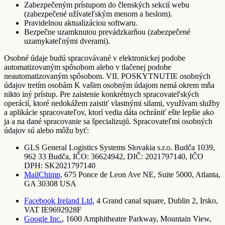
Zabezpečeným prístupom do členských sekcií webu
(zabezpečené užívateľským menom a heslom).
Pravidelnou aktualizáciou softwaru.
Bezpečne uzamknutou prevádzkarňou (zabezpečené
uzamykateľnými dverami).
Osobné údaje budú spracovávané v elektronickej podobe
automatizovaným spôsobom alebo v tlačenej podobe
neautomatizovaným spôsobom. VII. POSKYTNUTIE osobných
údajov tretím osobám K vašim osobným údajom nemá okrem mňa
nikto iný prístup. Pre zaistenie konkrétnych spracovateľských
operácií, ktoré nedokážem zaistiť vlastnými silami, využívam služby
a aplikácie spracovateľov, ktorí vedia dáta ochrániť ešte lepšie ako
ja a na dané spracovanie sa špecializujú. Spracovateľmi osobných
údajov sú alebo môžu byť:
GLS General Logistics Systems Slovakia s.r.o. Budča 1039,
962 33 Budča, IČO: 36624942, DIČ: 2021797140, IČO
DPH: SK2021797140
MailChimp
, 675 Ponce de Leon Ave NE, Suite 5000, Atlanta,
GA 30308 USA
Facebook Ireland Ltd
, 4 Grand canal square, Dublin 2, Irsko,
VAT IE9692928F
Google Inc.
, 1600 Amphitheatre Parkway, Mountain View,