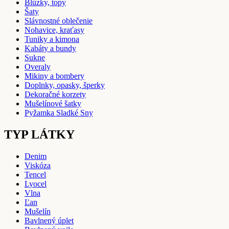
Blúzky, topy
Šaty
Slávnostné oblečenie
Nohavice, kraťasy
Tuniky a kimona
Kabáty a bundy
Sukne
Overaly
Mikiny a bombery
Doplnky, opasky, šperky
Dekoračné korzety
Mušelínové šatky
Pyžamka Sladké Sny
TYP LÁTKY
Denim
Viskóza
Tencel
Lyocel
Vlna
Ľan
Mušelín
Bavlnený úplet