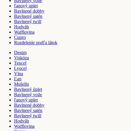
Bavlnený voile
ľanový uplet
Bavlnené dobby
Bavlnený satén
Bavlnený twill
Hodváb
Wafflovina
Cupro
Rozdelenie podľa látok
Denim
Viskóza
Tencel
Lyocel
Vlna
Ľan
Mušelín
Bavlnený úplet
Bavlnený voile
ľanový uplet
Bavlnené dobby
Bavlnený satén
Bavlnený twill
Hodváb
Wafflovina