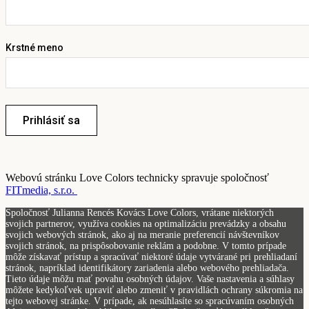
Krstné meno
Prihlásiť sa
Webovú stránku Love Colors technicky spravuje spoločnosť
FITmedia, s.r.o.
Spoločnosť Julianna Rencés Kovács Love Colors, vrátane niektorých
svojich partnerov, využíva cookies na optimalizáciu prevádzky a obsahu
svojich webových stránok, ako aj na meranie preferencií návštevníkov
svojich stránok, na prispôsobovanie reklám a podobne. V tomto prípade
môže získavať prístup a spracúvať niektoré údaje vytvárané pri prehliadaní
stránok, napríklad identifikátory zariadenia alebo webového prehliadača.
Tieto údaje môžu mať povahu osobných údajov. Vaše nastavenia a súhlasy
môžete kedykoľvek upraviť alebo zmeniť v pravidlách ochrany súkromia na
tejto webovej stránke. V prípade, ak nesúhlasíte so spracúvaním osobných