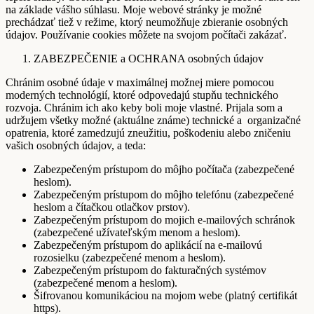
na základe vášho súhlasu. Moje webové stránky je možné
prechádzať tiež v režime, ktorý neumožňuje zbieranie osobných
údajov. Používanie cookies môžete na svojom počítači zakázať.
ZABEZPEČENIE a OCHRANA osobných údajov
Chránim osobné údaje v maximálnej možnej miere pomocou
moderných technológií, ktoré odpovedajú stupňu technického
rozvoja. Chránim ich ako keby boli moje vlastné. Prijala som a
udržujem všetky možné (aktuálne známe) technické a organizačné
opatrenia, ktoré zamedzujú zneužitiu, poškodeniu alebo zničeniu
vašich osobných údajov, a teda:
Zabezpečeným prístupom do môjho počítača (zabezpečené
heslom).
Zabezpečeným prístupom do môjho telefónu (zabezpečené
heslom a čítačkou otlačkov prstov).
Zabezpečeným prístupom do mojich e-mailových schránok
(zabezpečené užívateľským menom a heslom).
Zabezpečeným prístupom do aplikácií na e-mailovú
rozosielku (zabezpečené menom a heslom).
Zabezpečeným prístupom do fakturačných systémov
(zabezpečené menom a heslom).
Šifrovanou komunikáciou na mojom webe (platný certifikát
https).