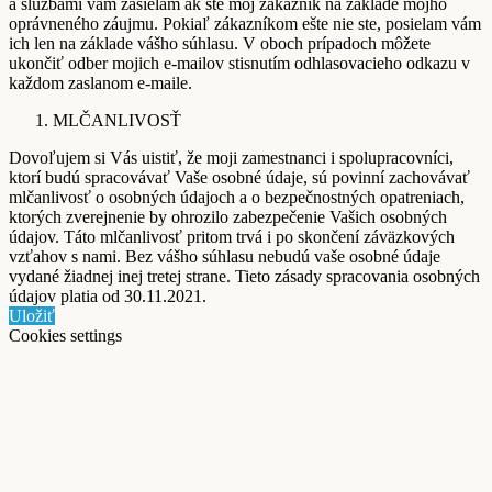
a službami vám zasielam ak ste môj zákazník na základe môjho
oprávneného záujmu. Pokiaľ zákazníkom ešte nie ste, posielam vám
ich len na základe vášho súhlasu. V oboch prípadoch môžete
ukončiť odber mojich e-mailov stisnutím odhlasovacieho odkazu v
každom zaslanom e-maile.
MLČANLIVOSŤ
Dovoľujem si Vás uistiť, že moji zamestnanci i spolupracovníci,
ktorí budú spracovávať Vaše osobné údaje, sú povinní zachovávať
mlčanlivosť o osobných údajoch a o bezpečnostných opatreniach,
ktorých zverejnenie by ohrozilo zabezpečenie Vašich osobných
údajov. Táto mlčanlivosť pritom trvá i po skončení záväzkových
vzťahov s nami. Bez vášho súhlasu nebudú vaše osobné údaje
vydané žiadnej inej tretej strane. Tieto zásady spracovania osobných
údajov platia od 30.11.2021.
Uložiť
Cookies settings