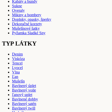
Kabáty a bundy
Sukne
Overaly
Mikiny a bombery
Doplnky, opasky, šperky
Dekoračné korzety
Mušelínové šatky
Pyžamka Sladké Sny
TYP LÁTKY
Denim
Viskóza
Tencel
Lyocel
Vlna
Ľan
Mušelín
Bavlnený úplet
Bavlnený voile
ľanový uplet
Bavlnené dobby
Bavlnený satén
Bavlnený twill