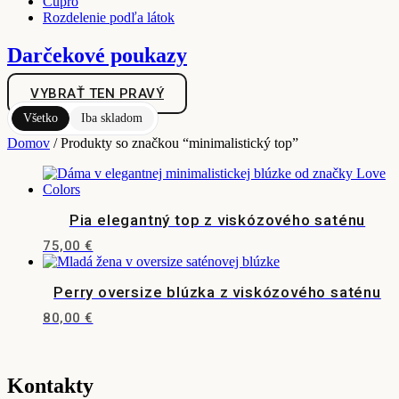
Cupro
Rozdelenie podľa látok
Darčekové poukazy
VYBRAŤ TEN PRAVÝ
Všetko
Iba skladom
Domov
/ Produkty so značkou “minimalistický top”
Pia elegantný top z viskózového saténu
75,00
€
Tento
produkt
Perry oversize blúzka z viskózového saténu
má
viacero
80,00
€
variantov.
Tento
Možnosti
produkt
si
má
môžete
viacero
Kontakty
vybrať
variantov.