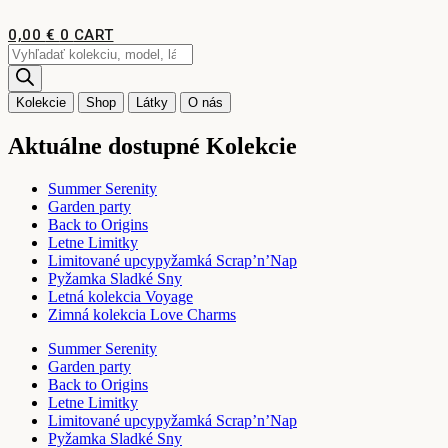
Preskočiť
na
0,00
€
0
CART
obsah
Products
search
Kolekcie
Shop
Látky
O nás
Aktuálne dostupné Kolekcie
Summer Serenity
Garden party
Back to Origins
Letne Limitky
Limitované upcypyžamká Scrap’n’Nap
Pyžamka Sladké Sny
Letná kolekcia Voyage
Zimná kolekcia Love Charms
Summer Serenity
Garden party
Back to Origins
Letne Limitky
Limitované upcypyžamká Scrap’n’Nap
Pyžamka Sladké Sny