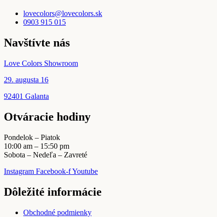
na
Možnosti
stránke
lovecolors@lovecolors.sk
si
produktu.
0903 915 015
môžete
vybrať
Navštívte nás
na
stránke
produktu.
Love Colors Showroom
29. augusta 16
92401 Galanta
Otváracie hodiny
Pondelok – Piatok
10:00 am – 15:50 pm
Sobota – Nedeľa – Zavreté
Instagram
Facebook-f
Youtube
Dôležité informácie
Obchodné podmienky