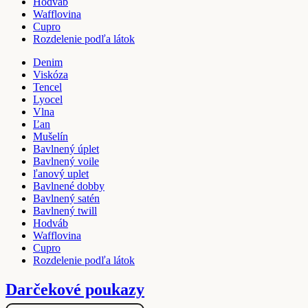
Hodváb
Wafflovina
Cupro
Rozdelenie podľa látok
Denim
Viskóza
Tencel
Lyocel
Vlna
Ľan
Mušelín
Bavlnený úplet
Bavlnený voile
ľanový uplet
Bavlnené dobby
Bavlnený satén
Bavlnený twill
Hodváb
Wafflovina
Cupro
Rozdelenie podľa látok
Darčekové poukazy