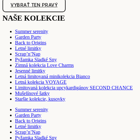
VYBRAŤ TEN PRAVÝ
NAŠE KOLEKCIE
Summer serenity
Garden Party
Back to Origins
Letné limitky
Scrap’n’Nap
Pyžamka Sladké Sny
Zimná kolekcia Love Charms
Jesenné limitky
Letná limitovaná minikolekcia Bianco
Letná kolekcia VOYAGE
Limitovaná kolekcia upcykardigánov SECOND CHANCE
Mušelínové šatky
Staršie kolekcie, kusovky
Summer serenity
Garden Party
Back to Origins
Letné limitky
Scrap’n’Nap
Pyžamka Sladké Sny