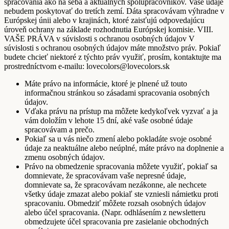
spracovania ako na seba a aktuálnych spolupracovníkov. Vaše údaje
nebudem poskytovať do tretích zemí. Dáta spracovávam výhradne v
Európskej únii alebo v krajinách, ktoré zaisťujú odpovedajúcu
úroveň ochrany na základe rozhodnutia Európskej komisie. VIII.
VAŠE PRÁVA v súvislosti s ochranou osobných údajov V
súvislosti s ochranou osobných údajov máte množstvo práv. Pokiaľ
budete chcieť niektoré z týchto práv využiť, prosím, kontaktujte ma
prostredníctvom e-mailu: lovecolors@lovecolors.sk
Máte právo na informácie, ktoré je plnené už touto
informačnou stránkou so zásadami spracovania osobných
údajov.
Vďaka právu na prístup ma môžete kedykoľvek vyzvať a ja
vám doložím v lehote 15 dní, aké vaše osobné údaje
spracovávam a prečo.
Pokiaľ sa u vás niečo zmení alebo pokladáte svoje osobné
údaje za neaktuálne alebo neúplné, máte právo na doplnenie a
zmenu osobných údajov.
Právo na obmedzenie spracovania môžete využiť, pokiaľ sa
domnievate, že spracovávam vaše nepresné údaje,
domnievate sa, že spracovávam nezákonne, ale nechcete
všetky údaje zmazat alebo pokiaľ ste vzniesli námietku proti
spracovaniu. Obmedziť môžete rozsah osobných údajov
alebo účel spracovania. (Napr. odhlásením z newsletteru
obmedzujete účel spracovania pre zasielanie obchodných