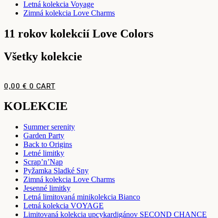
Letná kolekcia Voyage
Zimná kolekcia Love Charms
11 rokov kolekcií Love Colors
Všetky kolekcie
0,00
€
0
CART
KOLEKCIE
Summer serenity
Garden Party
Back to Origins
Letné limitky
Scrap’n’Nap
Pyžamka Sladké Sny
Zimná kolekcia Love Charms
Jesenné limitky
Letná limitovaná minikolekcia Bianco
Letná kolekcia VOYAGE
Limitovaná kolekcia upcykardigánov SECOND CHANCE