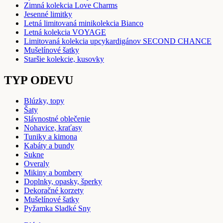
Zimná kolekcia Love Charms
Jesenné limitky
Letná limitovaná minikolekcia Bianco
Letná kolekcia VOYAGE
Limitovaná kolekcia upcykardigánov SECOND CHANCE
Mušelínové šatky
Staršie kolekcie, kusovky
TYP ODEVU
Blúzky, topy
Šaty
Slávnostné oblečenie
Nohavice, kraťasy
Tuniky a kimona
Kabáty a bundy
Sukne
Overaly
Mikiny a bombery
Doplnky, opasky, šperky
Dekoračné korzety
Mušelínové šatky
Pyžamka Sladké Sny