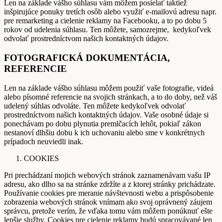
Len na základe vášho súhlasu vám môžem posielať taktiež
inšpirujúce ponuky tretích osôb alebo využiť e-mailovú adresu napr.
pre remarketing a cielenie reklamy na Facebooku, a to po dobu 5
rokov od udelenia súhlasu. Ten môžete, samozrejme, kedykoľvek
odvolať prostredníctvom našich kontaktných údajov.
FOTOGRAFICKÁ DOKUMENTÁCIA,
REFERENCIE
Len na základe vášho súhlasu môžem použiť vaše fotografie, videá
alebo písomné referencie na svojich stránkach, a to do doby, než váš
udelený súhlas odvoláte. Ten môžete kedykoľvek odvolať
prostredníctvom našich kontaktných údajov. Vaše osobné údaje si
ponechávam po dobu plynutia premlčacích lehôt, pokiaľ zákon
nestanoví dlhšiu dobu k ich uchovaniu alebo sme v konkrétnych
prípadoch neuviedli inak.
COOKIES
Pri prechádzaní mojich webových stránok zaznamenávam vašu IP
adresu, ako dlho sa na stránke zdržíte a z ktorej stránky prichádzate.
Používanie cookies pre meranie návštevnosti webu a prispôsobenie
zobrazenia webových stránok vnímam ako svoj oprávnený záujem
správcu, pretože verím, že vďaka tomu vám môžem ponúknuť ešte
lepšie služby. Cookies pre cielenie reklamy budú spracovávané len