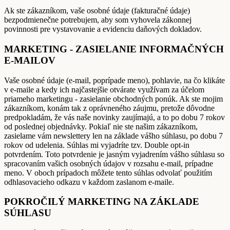
Ak ste zákazníkom, vaše osobné údaje (fakturačné údaje)
bezpodmienečne potrebujem, aby som vyhovela zákonnej
povinnosti pre vystavovanie a evidenciu daňových dokladov.
MARKETING - ZASIELANIE INFORMAČNÝCH
E-MAILOV
Vaše osobné údaje (e-mail, poprípade meno), pohlavie, na čo klikáte
v e-maile a kedy ich najčastejšie otvárate využívam za účelom
priameho marketingu - zasielanie obchodných ponúk. Ak ste mojim
zákazníkom, konám tak z oprávneného záujmu, pretože dôvodne
predpokladám, že vás naše novinky zaujímajú, a to po dobu 7 rokov
od poslednej objednávky. Pokiaľ nie ste našim zákazníkom,
zasielame vám newslettery len na základe vášho súhlasu, po dobu 7
rokov od udelenia. Súhlas mi vyjadríte tzv. Double opt-in
potvrdením. Toto potvrdenie je jasným vyjadrením vášho súhlasu so
spracovaním vašich osobných údajov v rozsahu e-mail, prípadne
meno. V oboch prípadoch môžete tento súhlas odvolať použitím
odhlasovacieho odkazu v každom zaslanom e-maile.
POKROČILÝ MARKETING NA ZÁKLADE
SÚHLASU