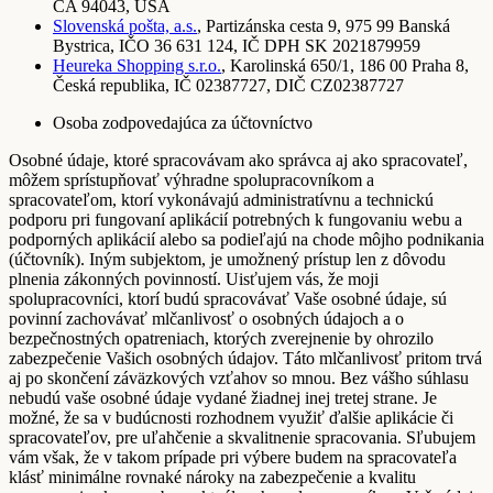
CA 94043, USA
Slovenská pošta, a.s.
, Partizánska cesta 9, 975 99 Banská
Bystrica, IČO 36 631 124, IČ DPH SK 2021879959
Heureka Shopping s.r.o.
, Karolinská 650/1, 186 00 Praha 8,
Česká republika, IČ 02387727, DIČ CZ02387727
Osoba zodpovedajúca za účtovníctvo
Osobné údaje, ktoré spracovávam ako správca aj ako spracovateľ,
môžem sprístupňovať výhradne spolupracovníkom a
spracovateľom, ktorí vykonávajú administratívnu a technickú
podporu pri fungovaní aplikácií potrebných k fungovaniu webu a
podporných aplikácií alebo sa podieľajú na chode môjho podnikania
(účtovník). Iným subjektom, je umožnený prístup len z dôvodu
plnenia zákonných povinností. Uisťujem vás, že moji
spolupracovníci, ktorí budú spracovávať Vaše osobné údaje, sú
povinní zachovávať mlčanlivosť o osobných údajoch a o
bezpečnostných opatreniach, ktorých zverejnenie by ohrozilo
zabezpečenie Vašich osobných údajov. Táto mlčanlivosť pritom trvá
aj po skončení záväzkových vzťahov so mnou. Bez vášho súhlasu
nebudú vaše osobné údaje vydané žiadnej inej tretej strane. Je
možné, že sa v budúcnosti rozhodnem využiť ďalšie aplikácie či
spracovateľov, pre uľahčenie a skvalitnenie spracovania. Sľubujem
vám však, že v takom prípade pri výbere budem na spracovateľa
klásť minimálne rovnaké nároky na zabezpečenie a kvalitu