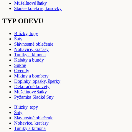
Mušelínové šatky
Staršie kolekcie, kusovky
TYP ODEVU
Blúzky, topy
Šaty
Slávnostné oblečenie
Nohavice, kraťasy
Tuniky a kimona
Kabáty a bundy
Sukne
Overaly
Mikiny a bombery
Doplnky, opasky, šperky
Dekoračné korzety
Mušelínové šatky
Pyžamka Sladké Sny
Blúzky, topy
Šaty
Slávnostné oblečenie
Nohavice, kraťasy
Tuniky a kimona