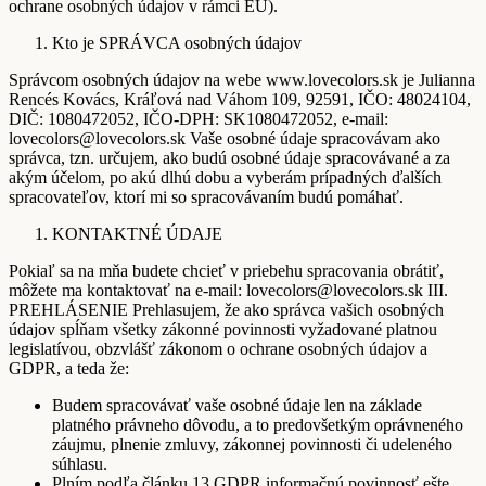
ochrane osobných údajov v rámci EU).
Kto je SPRÁVCA osobných údajov
Správcom osobných údajov na webe www.lovecolors.sk je Julianna
Rencés Kovács, Kráľová nad Váhom 109, 92591, IČO: 48024104,
DIČ: 1080472052, IČO-DPH: SK1080472052, e-mail:
lovecolors@lovecolors.sk Vaše osobné údaje spracovávam ako
správca, tzn. určujem, ako budú osobné údaje spracovávané a za
akým účelom, po akú dlhú dobu a vyberám prípadných ďalších
spracovateľov, ktorí mi so spracovávaním budú pomáhať.
KONTAKTNÉ ÚDAJE
Pokiaľ sa na mňa budete chcieť v priebehu spracovania obrátiť,
môžete ma kontaktovať na e-mail: lovecolors@lovecolors.sk III.
PREHLÁSENIE Prehlasujem, že ako správca vašich osobných
údajov spĺňam všetky zákonné povinnosti vyžadované platnou
legislatívou, obzvlášť zákonom o ochrane osobných údajov a
GDPR, a teda že:
Budem spracovávať vaše osobné údaje len na základe
platného právneho dôvodu, a to predovšetkým oprávneného
záujmu, plnenie zmluvy, zákonnej povinnosti či udeleného
súhlasu.
Plním podľa článku 13 GDPR informačnú povinnosť ešte