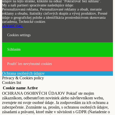
údajov na tejto stránke, kliknite na odkaz "Pokračovať bez súhlasu".
My a naši partneri spracúvame nasledujúce údaje:
Personalizovaná reklama, Personalizované reklamy a obsah, meranie
reklamy a obsahu, štatistiky cieľových skupín a vývoj produktov, Presné
údaje o geografickej polohe a identifikácia prostredníctvom skenovania
zariadenia, Technické cookies
Zobraziť viac.
Cookies settings
Súhlasím
Použiť len nevyhnutné cookies
Ochrana osobných údajov
Privacy & Cookies policy
Cookies list
Cookie name
Active
OCHRANA OSOBNÝCH ÚDAJOV Pokiaľ ste mojim
zákazníkom, odberateľom noviniek alebo návštevníkom webu,
zverujete mi svoje osobné údaje. Ja zodpovedám za ich ochranu a
zabezpečenie. Zoznámte sa, prosím, s ochranou osobných údajov,
zásadami a právami, ktoré máte v súvislosti s GDPR (Nariadenie o