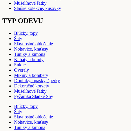
Mušelínové šatky
Staršie kolekcie, kusovky
TYP ODEVU
Blúzky, topy
Šaty
Slávnostné oblečenie
Nohavice, kraťasy
Tuniky a kimona
Kabáty a bundy
Sukne
Overaly
Mikiny a bombery
Doplnky, opasky, šperky
Dekoračné korzety
Mušelínové šatky
Pyžamka Sladké Sny
Blúzky, topy
Šaty
Slávnostné oblečenie
Nohavice, kraťasy
Tuniky a kimona