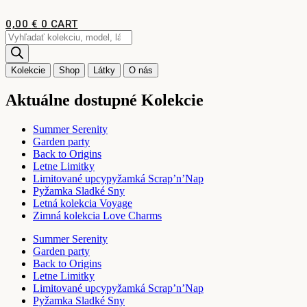
Preskočiť
na
0,00
€
0
CART
obsah
Products
search
Kolekcie
Shop
Látky
O nás
Aktuálne dostupné Kolekcie
Summer Serenity
Garden party
Back to Origins
Letne Limitky
Limitované upcypyžamká Scrap’n’Nap
Pyžamka Sladké Sny
Letná kolekcia Voyage
Zimná kolekcia Love Charms
Summer Serenity
Garden party
Back to Origins
Letne Limitky
Limitované upcypyžamká Scrap’n’Nap
Pyžamka Sladké Sny