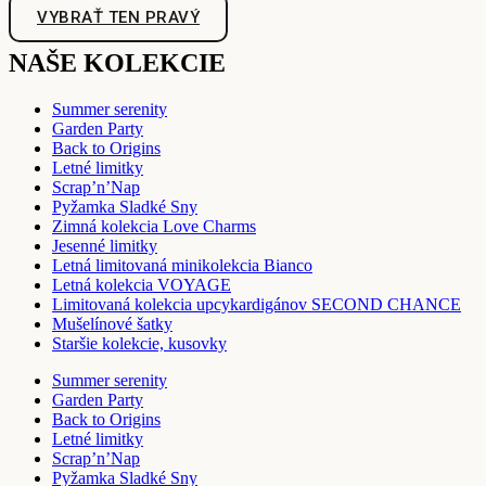
VYBRAŤ TEN PRAVÝ
NAŠE KOLEKCIE
Summer serenity
Garden Party
Back to Origins
Letné limitky
Scrap’n’Nap
Pyžamka Sladké Sny
Zimná kolekcia Love Charms
Jesenné limitky
Letná limitovaná minikolekcia Bianco
Letná kolekcia VOYAGE
Limitovaná kolekcia upcykardigánov SECOND CHANCE
Mušelínové šatky
Staršie kolekcie, kusovky
Summer serenity
Garden Party
Back to Origins
Letné limitky
Scrap’n’Nap
Pyžamka Sladké Sny