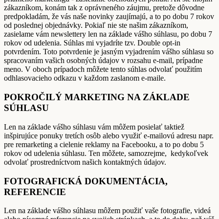
zákazníkom, konám tak z oprávneného záujmu, pretože dôvodne
predpokladám, že vás naše novinky zaujímajú, a to po dobu 7 rokov
od poslednej objednávky. Pokiaľ nie ste našim zákazníkom,
zasielame vám newslettery len na základe vášho súhlasu, po dobu 7
rokov od udelenia. Súhlas mi vyjadríte tzv. Double opt-in
potvrdením. Toto potvrdenie je jasným vyjadrením vášho súhlasu so
spracovaním vašich osobných údajov v rozsahu e-mail, prípadne
meno. V oboch prípadoch môžete tento súhlas odvolať použitím
odhlasovacieho odkazu v každom zaslanom e-maile.
POKROČILÝ MARKETING NA ZÁKLADE
SÚHLASU
Len na základe vášho súhlasu vám môžem posielať taktiež
inšpirujúce ponuky tretích osôb alebo využiť e-mailovú adresu napr.
pre remarketing a cielenie reklamy na Facebooku, a to po dobu 5
rokov od udelenia súhlasu. Ten môžete, samozrejme, kedykoľvek
odvolať prostredníctvom našich kontaktných údajov.
FOTOGRAFICKÁ DOKUMENTÁCIA,
REFERENCIE
Len na základe vášho súhlasu môžem použiť vaše fotografie, videá