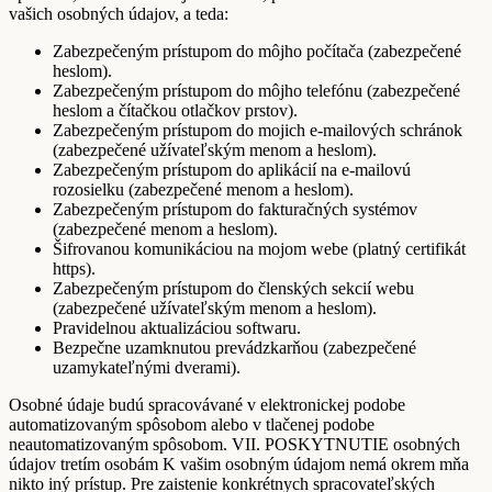
vašich osobných údajov, a teda:
Zabezpečeným prístupom do môjho počítača (zabezpečené
heslom).
Zabezpečeným prístupom do môjho telefónu (zabezpečené
heslom a čítačkou otlačkov prstov).
Zabezpečeným prístupom do mojich e-mailových schránok
(zabezpečené užívateľským menom a heslom).
Zabezpečeným prístupom do aplikácií na e-mailovú
rozosielku (zabezpečené menom a heslom).
Zabezpečeným prístupom do fakturačných systémov
(zabezpečené menom a heslom).
Šifrovanou komunikáciou na mojom webe (platný certifikát
https).
Zabezpečeným prístupom do členských sekcií webu
(zabezpečené užívateľským menom a heslom).
Pravidelnou aktualizáciou softwaru.
Bezpečne uzamknutou prevádzkarňou (zabezpečené
uzamykateľnými dverami).
Osobné údaje budú spracovávané v elektronickej podobe
automatizovaným spôsobom alebo v tlačenej podobe
neautomatizovaným spôsobom. VII. POSKYTNUTIE osobných
údajov tretím osobám K vašim osobným údajom nemá okrem mňa
nikto iný prístup. Pre zaistenie konkrétnych spracovateľských