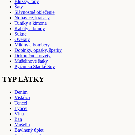
Blúzky, topy
Šaty
Slávnostné oblečenie
Nohavice, kraťasy
Tuniky a kimona
Kabáty a bundy
Sukne
Overaly
Mikiny a bombery
Doplnky, opasky, šperky
Dekoračné korzety
Mušelínové šatky
Pyžamka Sladké Sny
TYP LÁTKY
Denim
Viskóza
Tencel
Lyocel
Vlna
Ľan
Mušelín
Bavlnený úplet