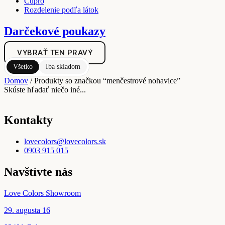
Cupro
Rozdelenie podľa látok
Darčekové poukazy
VYBRAŤ TEN PRAVÝ
Všetko
Iba skladom
Domov
/ Produkty so značkou “menčestrové nohavice”
Skúste hľadať niečo iné...
Kontakty
lovecolors@lovecolors.sk
0903 915 015
Navštívte nás
Love Colors Showroom
29. augusta 16