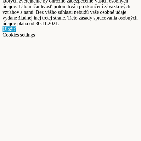
ktorých zverejnenie by ohrozilo zabezpečenie Vašich osobných
údajov. Táto mlčanlivosť pritom trvá i po skončení záväzkových
vzťahov s nami. Bez vášho súhlasu nebudú vaše osobné údaje
vydané žiadnej inej tretej strane. Tieto zásady spracovania osobných
údajov platia od 30.11.2021.
Uložiť
Cookies settings