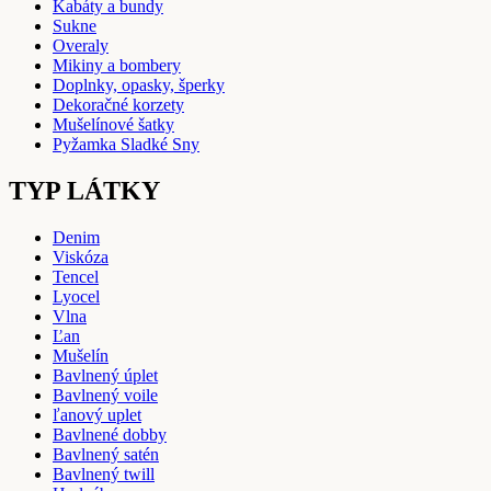
Kabáty a bundy
Sukne
Overaly
Mikiny a bombery
Doplnky, opasky, šperky
Dekoračné korzety
Mušelínové šatky
Pyžamka Sladké Sny
TYP LÁTKY
Denim
Viskóza
Tencel
Lyocel
Vlna
Ľan
Mušelín
Bavlnený úplet
Bavlnený voile
ľanový uplet
Bavlnené dobby
Bavlnený satén
Bavlnený twill