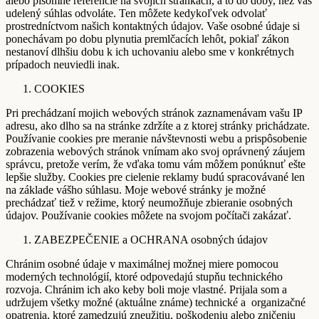
alebo písomné referencie na svojich stránkach, a to do doby, než váš
udelený súhlas odvoláte. Ten môžete kedykoľvek odvolať
prostredníctvom našich kontaktných údajov. Vaše osobné údaje si
ponechávam po dobu plynutia premlčacích lehôt, pokiaľ zákon
nestanoví dlhšiu dobu k ich uchovaniu alebo sme v konkrétnych
prípadoch neuviedli inak.
COOKIES
Pri prechádzaní mojich webových stránok zaznamenávam vašu IP
adresu, ako dlho sa na stránke zdržíte a z ktorej stránky prichádzate.
Používanie cookies pre meranie návštevnosti webu a prispôsobenie
zobrazenia webových stránok vnímam ako svoj oprávnený záujem
správcu, pretože verím, že vďaka tomu vám môžem ponúknuť ešte
lepšie služby. Cookies pre cielenie reklamy budú spracovávané len
na základe vášho súhlasu. Moje webové stránky je možné
prechádzať tiež v režime, ktorý neumožňuje zbieranie osobných
údajov. Používanie cookies môžete na svojom počítači zakázať.
ZABEZPEČENIE a OCHRANA osobných údajov
Chránim osobné údaje v maximálnej možnej miere pomocou
moderných technológií, ktoré odpovedajú stupňu technického
rozvoja. Chránim ich ako keby boli moje vlastné. Prijala som a
udržujem všetky možné (aktuálne známe) technické a organizačné
opatrenia, ktoré zamedzujú zneužitiu, poškodeniu alebo zničeniu