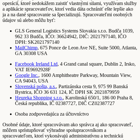
operácií, ktoré nedokážem zaistiť vlastnými silami, využívam služby
a aplikácie spracovateľov, ktorí vedia dáta ochrániť ešte lepšie ako
ja a na dané spracovanie sa špecializujú. Spracovateľmi osobných
údajov sú alebo môžu byť:
GLS General Logistics Systems Slovakia s.r.o. Budča 1039,
962 33 Budča, IČO: 36624942, DIČ: 2021797140, IČO
DPH: SK2021797140
MailChimp
, 675 Ponce de Leon Ave NE, Suite 5000, Atlanta,
GA 30308 USA
Facebook Ireland Ltd
, 4 Grand canal square, Dublin 2, Irsko,
VAT IE9692928F
Google Inc.
, 1600 Amphitheatre Parkway, Mountain View,
CA 94043, USA
Slovenská pošta, a.s.
, Partizánska cesta 9, 975 99 Banská
Bystrica, IČO 36 631 124, IČ DPH SK 2021879959
Heureka Shopping s.r.o.
, Karolinská 650/1, 186 00 Praha 8,
Česká republika, IČ 02387727, DIČ CZ02387727
Osoba zodpovedajúca za účtovníctvo
Osobné údaje, ktoré spracovávam ako správca aj ako spracovateľ,
môžem sprístupňovať výhradne spolupracovníkom a
spracovateľom, ktorí vykonávajú administratívnu a technickú