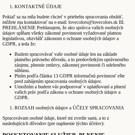
KONTAKTNÉ ÚDAJE
Pokiaľ sa na mňa budete chcieť v priebehu spracovania obrátiť,
môžete ma kontaktovať na e-mail: lovecolors@lovecolors.sk III.
PREHLÁSENIE Prehlasujem, že ako správca vašich osobných
údajov spĺňam všetky zákonné povinnosti vyžadované platnou
legislatívou, obzvlášť zákonom o ochrane osobných údajov a
GDPR, a teda že:
Budem spracovávať vaše osobné údaje len na základe
platného právneho dôvodu, a to predovšetkým oprávneného
záujmu, plnenie zmluvy, zákonnej povinnosti či udeleného
súhlasu.
Plním podľa článku 13 GDPR informačnú povinnosť ešte
pred zahájením spracovania osobných údajov.
Umožním a budem vás podporovať v uplatňovaní a plnení
vašich práv podľa zákona o ochrane osobných údajov a
GDPR.
ROZSAH osobných údajov a ÚČELY SPRACOVANIA
Spracovávam osobné údaje, ktoré mi zveríte sami, a to z
nasledujúcich dôvodov (pre naplnenie týchto účelov):