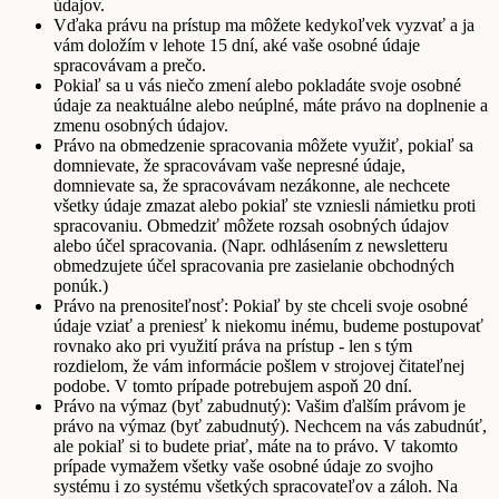
údajov.
Vďaka právu na prístup ma môžete kedykoľvek vyzvať a ja
vám doložím v lehote 15 dní, aké vaše osobné údaje
spracovávam a prečo.
Pokiaľ sa u vás niečo zmení alebo pokladáte svoje osobné
údaje za neaktuálne alebo neúplné, máte právo na doplnenie a
zmenu osobných údajov.
Právo na obmedzenie spracovania môžete využiť, pokiaľ sa
domnievate, že spracovávam vaše nepresné údaje,
domnievate sa, že spracovávam nezákonne, ale nechcete
všetky údaje zmazat alebo pokiaľ ste vzniesli námietku proti
spracovaniu. Obmedziť môžete rozsah osobných údajov
alebo účel spracovania. (Napr. odhlásením z newsletteru
obmedzujete účel spracovania pre zasielanie obchodných
ponúk.)
Právo na prenositeľnosť: Pokiaľ by ste chceli svoje osobné
údaje vziať a preniesť k niekomu inému, budeme postupovať
rovnako ako pri využití práva na prístup - len s tým
rozdielom, že vám informácie pošlem v strojovej čitateľnej
podobe. V tomto prípade potrebujem aspoň 20 dní.
Právo na výmaz (byť zabudnutý): Vašim ďalším právom je
právo na výmaz (byť zabudnutý). Nechcem na vás zabudnúť,
ale pokiaľ si to budete priať, máte na to právo. V takomto
prípade vymažem všetky vaše osobné údaje zo svojho
systému i zo systému všetkých spracovateľov a záloh. Na