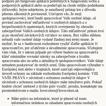
podporu pri fungovaní aplikácií potrebných k fungovaniu webu a
podporných aplikácií alebo sa podieľajú na chode môjho podnikania
(účtovník). Iným subjektom, je umožnený prístup len z dôvodu
plnenia zákonných povinností. Uisťujem vás, že moji
spolupracovníci, ktorí budú spracovávať Vaše osobné údaje, sú
povinní zachovávať mlčanlivosť o osobných údajoch a o
bezpečnostných opatreniach, ktorých zverejnenie by ohrozilo
zabezpečenie Vašich osobných údajov. Táto mlčanlivosť pritom trvá
aj po skončení záväzkových vzťahov so mnou. Bez vášho súhlasu
nebudú vaše osobné údaje vydané žiadnej inej tretej strane. Je
možné, že sa v budúcnosti rozhodnem využiť ďalšie aplikácie či
spracovateľov, pre uľahčenie a skvalitnenie spracovania. Sľubujem
vám však, že v takom prípade pri výbere budem na spracovateľa
klásť minimálne rovnaké nároky na zabezpečenie a kvalitu
spracovania ako na seba a aktuálnych spolupracovníkov. Vaše údaje
nebudem poskytovať do tretích zemí. Dáta spracovávam výhradne v
Európskej únii alebo v krajinách, ktoré zaisťujú odpovedajúcu
úroveň ochrany na základe rozhodnutia Európskej komisie. VIII.
VAŠE PRÁVA v súvislosti s ochranou osobných údajov V
súvislosti s ochranou osobných údajov máte množstvo práv. Pokiaľ
budete chcieť niektoré z týchto práv využiť, prosím, kontaktujte ma
prostredníctvom e-mailu: lovecolors@lovecolors.sk
Máte právo na informácie, ktoré je plnené už touto
informačnou stránkou so zásadami spracovania osobných