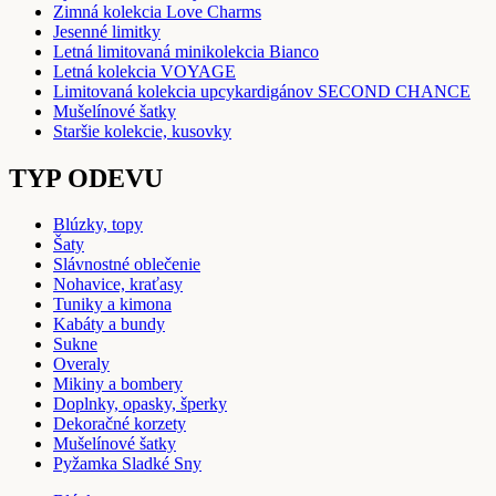
Zimná kolekcia Love Charms
Jesenné limitky
Letná limitovaná minikolekcia Bianco
Letná kolekcia VOYAGE
Limitovaná kolekcia upcykardigánov SECOND CHANCE
Mušelínové šatky
Staršie kolekcie, kusovky
TYP ODEVU
Blúzky, topy
Šaty
Slávnostné oblečenie
Nohavice, kraťasy
Tuniky a kimona
Kabáty a bundy
Sukne
Overaly
Mikiny a bombery
Doplnky, opasky, šperky
Dekoračné korzety
Mušelínové šatky
Pyžamka Sladké Sny