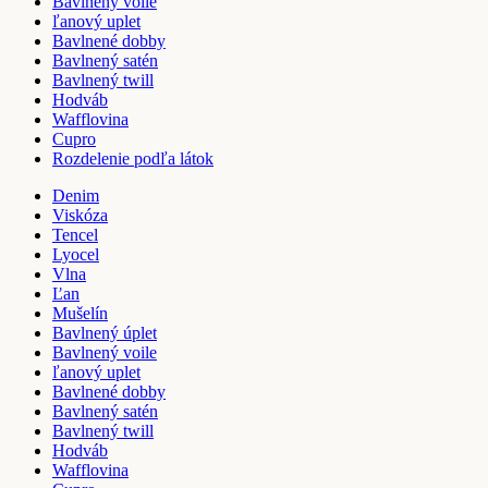
Bavlnený voile
ľanový uplet
Bavlnené dobby
Bavlnený satén
Bavlnený twill
Hodváb
Wafflovina
Cupro
Rozdelenie podľa látok
Denim
Viskóza
Tencel
Lyocel
Vlna
Ľan
Mušelín
Bavlnený úplet
Bavlnený voile
ľanový uplet
Bavlnené dobby
Bavlnený satén
Bavlnený twill
Hodváb
Wafflovina