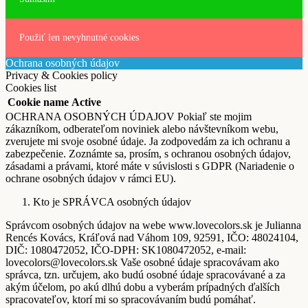
Použiť len nevyhnutné cookies
Ochrana osobných údajov
Privacy & Cookies policy
Cookies list
Cookie name
Active
OCHRANA OSOBNÝCH ÚDAJOV Pokiaľ ste mojim
zákazníkom, odberateľom noviniek alebo návštevníkom webu,
zverujete mi svoje osobné údaje. Ja zodpovedám za ich ochranu a
zabezpečenie. Zoznámte sa, prosím, s ochranou osobných údajov,
zásadami a právami, ktoré máte v súvislosti s GDPR (Nariadenie o
ochrane osobných údajov v rámci EU).
Kto je SPRÁVCA osobných údajov
Správcom osobných údajov na webe www.lovecolors.sk je Julianna
Rencés Kovács, Kráľová nad Váhom 109, 92591, IČO: 48024104,
DIČ: 1080472052, IČO-DPH: SK1080472052, e-mail:
lovecolors@lovecolors.sk Vaše osobné údaje spracovávam ako
správca, tzn. určujem, ako budú osobné údaje spracovávané a za
akým účelom, po akú dlhú dobu a vyberám prípadných ďalších
spracovateľov, ktorí mi so spracovávaním budú pomáhať.