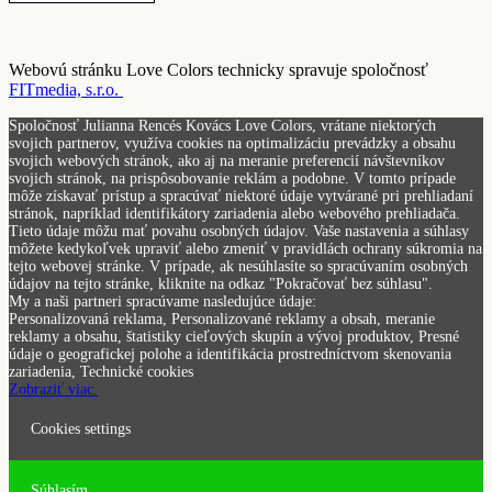
Webovú stránku Love Colors technicky spravuje spoločnosť
FITmedia, s.r.o.
Spoločnosť Julianna Rencés Kovács Love Colors, vrátane niektorých
svojich partnerov, využíva cookies na optimalizáciu prevádzky a obsahu
svojich webových stránok, ako aj na meranie preferencií návštevníkov
svojich stránok, na prispôsobovanie reklám a podobne. V tomto prípade
môže získavať prístup a spracúvať niektoré údaje vytvárané pri prehliadaní
stránok, napríklad identifikátory zariadenia alebo webového prehliadača.
Tieto údaje môžu mať povahu osobných údajov. Vaše nastavenia a súhlasy
môžete kedykoľvek upraviť alebo zmeniť v pravidlách ochrany súkromia na
tejto webovej stránke. V prípade, ak nesúhlasíte so spracúvaním osobných
údajov na tejto stránke, kliknite na odkaz "Pokračovať bez súhlasu".
My a naši partneri spracúvame nasledujúce údaje:
Personalizovaná reklama, Personalizované reklamy a obsah, meranie
reklamy a obsahu, štatistiky cieľových skupín a vývoj produktov, Presné
údaje o geografickej polohe a identifikácia prostredníctvom skenovania
zariadenia, Technické cookies
Zobraziť viac.
Cookies settings
Súhlasím