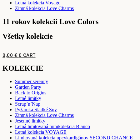
Letná kolekcia Voyage
Zimná kolekcia Love Charms
11 rokov kolekcií Love Colors
Všetky kolekcie
0,00
€
0
CART
KOLEKCIE
Summer serenity
Garden Party
Back to Origins
Letné limitky
Scrap’n’Nap
Pyžamka Sladké Sny
Zimná kolekcia Love Charms
Jesenné limitky
Letná limitovaná minikolekcia Bianco
Letná kolekcia VOYAGE
Limitovaná kolekcia upcykardigánov SECOND CHANCE