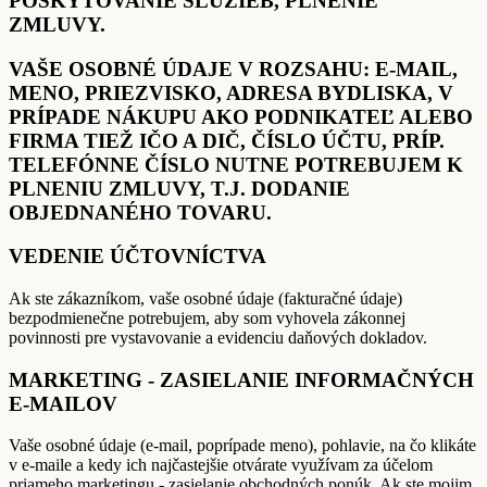
POSKYTOVANIE SLUŽIEB, PLNENIE
ZMLUVY.
VAŠE OSOBNÉ ÚDAJE V ROZSAHU: E-MAIL,
MENO, PRIEZVISKO, ADRESA BYDLISKA, V
PRÍPADE NÁKUPU AKO PODNIKATEĽ ALEBO
FIRMA TIEŽ IČO A DIČ, ČÍSLO ÚČTU, PRÍP.
TELEFÓNNE ČÍSLO NUTNE POTREBUJEM K
PLNENIU ZMLUVY, T.J. DODANIE
OBJEDNANÉHO TOVARU.
VEDENIE ÚČTOVNÍCTVA
Ak ste zákazníkom, vaše osobné údaje (fakturačné údaje)
bezpodmienečne potrebujem, aby som vyhovela zákonnej
povinnosti pre vystavovanie a evidenciu daňových dokladov.
MARKETING - ZASIELANIE INFORMAČNÝCH
E-MAILOV
Vaše osobné údaje (e-mail, poprípade meno), pohlavie, na čo klikáte
v e-maile a kedy ich najčastejšie otvárate využívam za účelom
priameho marketingu - zasielanie obchodných ponúk. Ak ste mojim