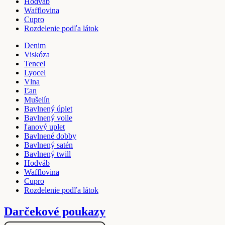
Hodváb
Wafflovina
Cupro
Rozdelenie podľa látok
Denim
Viskóza
Tencel
Lyocel
Vlna
Ľan
Mušelín
Bavlnený úplet
Bavlnený voile
ľanový uplet
Bavlnené dobby
Bavlnený satén
Bavlnený twill
Hodváb
Wafflovina
Cupro
Rozdelenie podľa látok
Darčekové poukazy