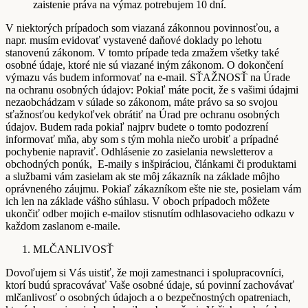
zaistenie práva na výmaz potrebujem 10 dní.
V niektorých prípadoch som viazaná zákonnou povinnosťou, a
napr. musím evidovať vystavené daňové doklady po lehotu
stanovenú zákonom. V tomto prípade teda zmažem všetky také
osobné údaje, ktoré nie sú viazané iným zákonom. O dokončení
výmazu vás budem informovať na e-mail. SŤAŽNOSŤ na Úrade
na ochranu osobných údajov: Pokiaľ máte pocit, že s vašimi údajmi
nezaobchádzam v súlade so zákonom, máte právo sa so svojou
sťažnosťou kedykoľvek obrátiť na Úrad pre ochranu osobných
údajov. Budem rada pokiaľ najprv budete o tomto podozrení
informovať mňa, aby som s tým mohla niečo urobiť a prípadné
pochybenie napraviť. Odhlásenie zo zasielania newsletterov a
obchodných ponúk, E-maily s inšpiráciou, článkami či produktami
a službami vám zasielam ak ste môj zákazník na základe môjho
oprávneného záujmu. Pokiaľ zákazníkom ešte nie ste, posielam vám
ich len na základe vášho súhlasu. V oboch prípadoch môžete
ukončiť odber mojich e-mailov stisnutím odhlasovacieho odkazu v
každom zaslanom e-maile.
MLČANLIVOSŤ
Dovoľujem si Vás uistiť, že moji zamestnanci i spolupracovníci,
ktorí budú spracovávať Vaše osobné údaje, sú povinní zachovávať
mlčanlivosť o osobných údajoch a o bezpečnostných opatreniach,