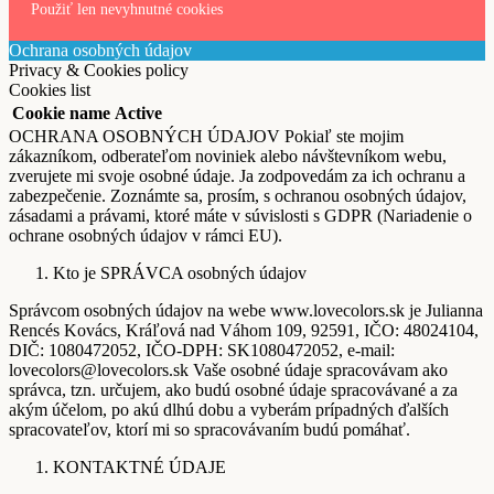
Použiť len nevyhnutné cookies
Ochrana osobných údajov
Privacy & Cookies policy
Cookies list
Cookie name
Active
OCHRANA OSOBNÝCH ÚDAJOV Pokiaľ ste mojim
zákazníkom, odberateľom noviniek alebo návštevníkom webu,
zverujete mi svoje osobné údaje. Ja zodpovedám za ich ochranu a
zabezpečenie. Zoznámte sa, prosím, s ochranou osobných údajov,
zásadami a právami, ktoré máte v súvislosti s GDPR (Nariadenie o
ochrane osobných údajov v rámci EU).
Kto je SPRÁVCA osobných údajov
Správcom osobných údajov na webe www.lovecolors.sk je Julianna
Rencés Kovács, Kráľová nad Váhom 109, 92591, IČO: 48024104,
DIČ: 1080472052, IČO-DPH: SK1080472052, e-mail:
lovecolors@lovecolors.sk Vaše osobné údaje spracovávam ako
správca, tzn. určujem, ako budú osobné údaje spracovávané a za
akým účelom, po akú dlhú dobu a vyberám prípadných ďalších
spracovateľov, ktorí mi so spracovávaním budú pomáhať.
KONTAKTNÉ ÚDAJE