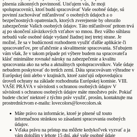
plnenia zákonných povinností. Uisťujem vás, že moji
spolupracovníci, ktorí budú spracovávať Vaše osobné údaje, sú
povinní zachovávať mlčanlivosť o osobných údajoch a o
bezpečnostných opatreniach, ktorých zverejnenie by ohrozilo
zabezpečenie Vašich osobných údajov. Táto mlčanlivosť pritom trvá
aj po skončení záväzkových vzťahov so mnou. Bez vášho súhlasu
nebudú vaše osobné údaje vydané žiadnej inej tretej strane. Je
možné, že sa v budúcnosti rozhodnem využiť ďalšie aplikácie či
spracovateľov, pre uľahčenie a skvalitnenie spracovania. Sľubujem
vám však, že v takom prípade pri výbere budem na spracovateľa
klásť minimálne rovnaké nároky na zabezpečenie a kvalitu
spracovania ako na seba a aktuálnych spolupracovníkov. Vaše údaje
nebudem poskytovať do tretích zemí. Dáta spracovávam výhradne v
Európskej únii alebo v krajinách, ktoré zaisťujú odpovedajúcu
úroveň ochrany na základe rozhodnutia Európskej komisie. VIII.
VAŠE PRÁVA v súvislosti s ochranou osobných údajov V
súvislosti s ochranou osobných údajov máte množstvo práv. Pokiaľ
budete chcieť niektoré z týchto práv využiť, prosím, kontaktujte ma
prostredníctvom e-mailu: lovecolors@lovecolors.sk
Máte právo na informácie, ktoré je plnené už touto
informačnou stránkou so zásadami spracovania osobných
údajov.
Vďaka právu na prístup ma môžete kedykoľvek vyzvať a ja
vám doložím v lehote 15 dní, aké vaše osobné údaje