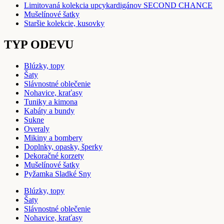
Limitovaná kolekcia upcykardigánov SECOND CHANCE
Mušelínové šatky
Staršie kolekcie, kusovky
TYP ODEVU
Blúzky, topy
Šaty
Slávnostné oblečenie
Nohavice, kraťasy
Tuniky a kimona
Kabáty a bundy
Sukne
Overaly
Mikiny a bombery
Doplnky, opasky, šperky
Dekoračné korzety
Mušelínové šatky
Pyžamka Sladké Sny
Blúzky, topy
Šaty
Slávnostné oblečenie
Nohavice, kraťasy