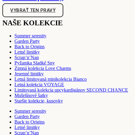
VYBRAŤ TEN PRAVÝ
NAŠE KOLEKCIE
Summer serenity
Garden Party
Back to Origins
Letné limitky
Scrap’n’Nap
Pyžamka Sladké Sny
Zimná kolekcia Love Charms
Jesenné limitky
Letná limitovaná minikolekcia Bianco
Letná kolekcia VOYAGE
Limitovaná kolekcia upcykardigánov SECOND CHANCE
Mušelínové šatky
Staršie kolekcie, kusovky
Summer serenity
Garden Party
Back to Origins
Letné limitky
Scrap’n’Nap