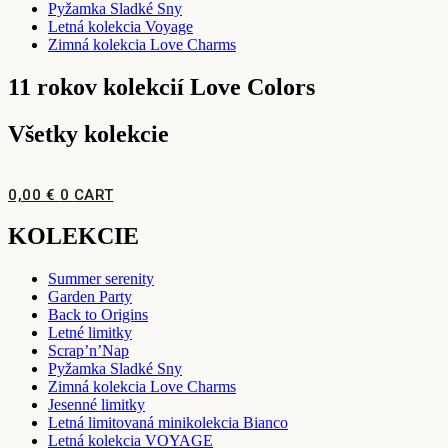
Pyžamka Sladké Sny
Letná kolekcia Voyage
Zimná kolekcia Love Charms
11 rokov kolekcií Love Colors
Všetky kolekcie
0,00
€
0
CART
KOLEKCIE
Summer serenity
Garden Party
Back to Origins
Letné limitky
Scrap’n’Nap
Pyžamka Sladké Sny
Zimná kolekcia Love Charms
Jesenné limitky
Letná limitovaná minikolekcia Bianco
Letná kolekcia VOYAGE