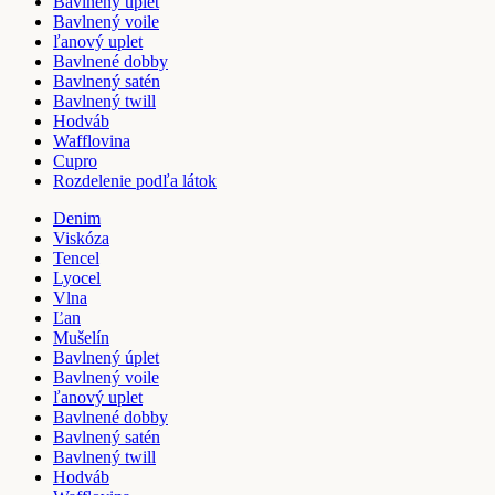
Bavlnený úplet
Bavlnený voile
ľanový uplet
Bavlnené dobby
Bavlnený satén
Bavlnený twill
Hodváb
Wafflovina
Cupro
Rozdelenie podľa látok
Denim
Viskóza
Tencel
Lyocel
Vlna
Ľan
Mušelín
Bavlnený úplet
Bavlnený voile
ľanový uplet
Bavlnené dobby
Bavlnený satén
Bavlnený twill
Hodváb