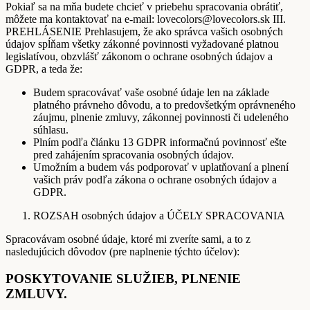
Pokiaľ sa na mňa budete chcieť v priebehu spracovania obrátiť,
môžete ma kontaktovať na e-mail: lovecolors@lovecolors.sk III.
PREHLÁSENIE Prehlasujem, že ako správca vašich osobných
údajov spĺňam všetky zákonné povinnosti vyžadované platnou
legislatívou, obzvlášť zákonom o ochrane osobných údajov a
GDPR, a teda že:
Budem spracovávať vaše osobné údaje len na základe
platného právneho dôvodu, a to predovšetkým oprávneného
záujmu, plnenie zmluvy, zákonnej povinnosti či udeleného
súhlasu.
Plním podľa článku 13 GDPR informačnú povinnosť ešte
pred zahájením spracovania osobných údajov.
Umožním a budem vás podporovať v uplatňovaní a plnení
vašich práv podľa zákona o ochrane osobných údajov a
GDPR.
ROZSAH osobných údajov a ÚČELY SPRACOVANIA
Spracovávam osobné údaje, ktoré mi zveríte sami, a to z
nasledujúcich dôvodov (pre naplnenie týchto účelov):
POSKYTOVANIE SLUŽIEB, PLNENIE
ZMLUVY.