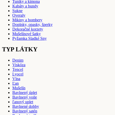
Tuniky a kimona
Kabáty a bundy
Sukne
Overaly
Mikiny a bombery
Doplnky, opasky, šperky
Dekoračné korzety
Mušelínové šatky
Pyžamka Sladké Sny
TYP LÁTKY
Denim
Viskóza
Tencel
Lyocel
Vlna
Ľan
Mušelín
Bavlnený úplet
Bavlnený voile
ľanový uplet
Bavlnené dobby
Bavlnený satén