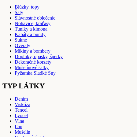
Blúzky, topy
Šaty
Slávnostné oblečenie
Nohavice, kraťasy
Tuniky a kimona
Kabáty a bundy
Sukne
Overaly
Mikiny a bombery
Doplnky, opasky, šperky
Dekoračné korzety
Mušelínové šatky
Pyžamka Sladké Sny
TYP LÁTKY
Denim
Viskóza
Tencel
Lyocel
Vlna
Ľan
Mušelín