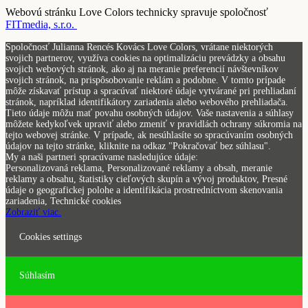
Webovú stránku Love Colors technicky spravuje spoločnosť
FITmedia, s.r.o.
Spoločnosť Julianna Rencés Kovács Love Colors, vrátane niektorých
svojich partnerov, využíva cookies na optimalizáciu prevádzky a obsahu
svojich webových stránok, ako aj na meranie preferencií návštevníkov
svojich stránok, na prispôsobovanie reklám a podobne. V tomto prípade
môže získavať prístup a spracúvať niektoré údaje vytvárané pri prehliadaní
stránok, napríklad identifikátory zariadenia alebo webového prehliadača.
Tieto údaje môžu mať povahu osobných údajov. Vaše nastavenia a súhlasy
môžete kedykoľvek upraviť alebo zmeniť v pravidlách ochrany súkromia na
tejto webovej stránke. V prípade, ak nesúhlasíte so spracúvaním osobných
údajov na tejto stránke, kliknite na odkaz "Pokračovať bez súhlasu".
My a naši partneri spracúvame nasledujúce údaje:
Personalizovaná reklama, Personalizované reklamy a obsah, meranie
reklamy a obsahu, štatistiky cieľových skupín a vývoj produktov, Presné
údaje o geografickej polohe a identifikácia prostredníctvom skenovania
zariadenia, Technické cookies
Zobraziť viac.
Cookies settings
Súhlasím