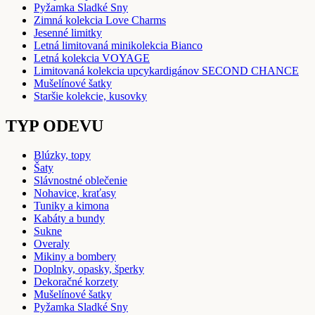
Pyžamka Sladké Sny
Zimná kolekcia Love Charms
Jesenné limitky
Letná limitovaná minikolekcia Bianco
Letná kolekcia VOYAGE
Limitovaná kolekcia upcykardigánov SECOND CHANCE
Mušelínové šatky
Staršie kolekcie, kusovky
TYP ODEVU
Blúzky, topy
Šaty
Slávnostné oblečenie
Nohavice, kraťasy
Tuniky a kimona
Kabáty a bundy
Sukne
Overaly
Mikiny a bombery
Doplnky, opasky, šperky
Dekoračné korzety
Mušelínové šatky
Pyžamka Sladké Sny