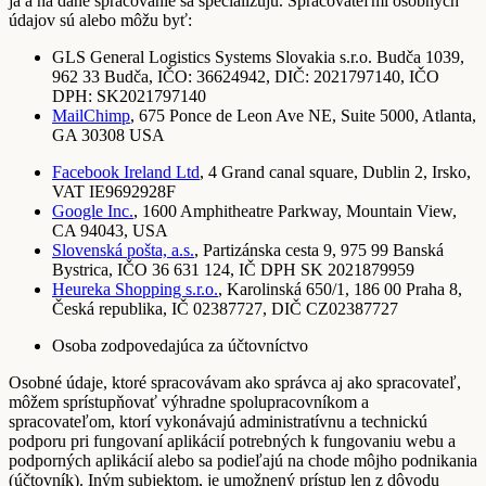
ja a na dané spracovanie sa špecializujú. Spracovateľmi osobných
údajov sú alebo môžu byť:
GLS General Logistics Systems Slovakia s.r.o. Budča 1039,
962 33 Budča, IČO: 36624942, DIČ: 2021797140, IČO
DPH: SK2021797140
MailChimp
, 675 Ponce de Leon Ave NE, Suite 5000, Atlanta,
GA 30308 USA
Facebook Ireland Ltd
, 4 Grand canal square, Dublin 2, Irsko,
VAT IE9692928F
Google Inc.
, 1600 Amphitheatre Parkway, Mountain View,
CA 94043, USA
Slovenská pošta, a.s.
, Partizánska cesta 9, 975 99 Banská
Bystrica, IČO 36 631 124, IČ DPH SK 2021879959
Heureka Shopping s.r.o.
, Karolinská 650/1, 186 00 Praha 8,
Česká republika, IČ 02387727, DIČ CZ02387727
Osoba zodpovedajúca za účtovníctvo
Osobné údaje, ktoré spracovávam ako správca aj ako spracovateľ,
môžem sprístupňovať výhradne spolupracovníkom a
spracovateľom, ktorí vykonávajú administratívnu a technickú
podporu pri fungovaní aplikácií potrebných k fungovaniu webu a
podporných aplikácií alebo sa podieľajú na chode môjho podnikania
(účtovník). Iným subjektom, je umožnený prístup len z dôvodu