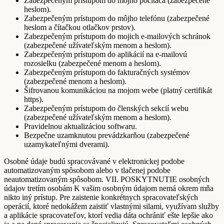
Zabezpečeným prístupom do môjho počítača (zabezpečené
heslom).
Zabezpečeným prístupom do môjho telefónu (zabezpečené
heslom a čítačkou otlačkov prstov).
Zabezpečeným prístupom do mojich e-mailových schránok
(zabezpečené užívateľským menom a heslom).
Zabezpečeným prístupom do aplikácií na e-mailovú
rozosielku (zabezpečené menom a heslom).
Zabezpečeným prístupom do fakturačných systémov
(zabezpečené menom a heslom).
Šifrovanou komunikáciou na mojom webe (platný certifikát
https).
Zabezpečeným prístupom do členských sekcií webu
(zabezpečené užívateľským menom a heslom).
Pravidelnou aktualizáciou softwaru.
Bezpečne uzamknutou prevádzkarňou (zabezpečené
uzamykateľnými dverami).
Osobné údaje budú spracovávané v elektronickej podobe
automatizovaným spôsobom alebo v tlačenej podobe
neautomatizovaným spôsobom. VII. POSKYTNUTIE osobných
údajov tretím osobám K vašim osobným údajom nemá okrem mňa
nikto iný prístup. Pre zaistenie konkrétnych spracovateľských
operácií, ktoré nedokážem zaistiť vlastnými silami, využívam služby
a aplikácie spracovateľov, ktorí vedia dáta ochrániť ešte lepšie ako