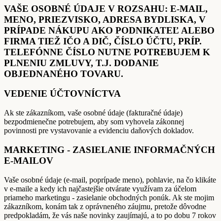
VAŠE OSOBNÉ ÚDAJE V ROZSAHU: E-MAIL,
MENO, PRIEZVISKO, ADRESA BYDLISKA, V
PRÍPADE NÁKUPU AKO PODNIKATEĽ ALEBO
FIRMA TIEŽ IČO A DIČ, ČÍSLO ÚČTU, PRÍP.
TELEFÓNNE ČÍSLO NUTNE POTREBUJEM K
PLNENIU ZMLUVY, T.J. DODANIE
OBJEDNANÉHO TOVARU.
VEDENIE ÚČTOVNÍCTVA
Ak ste zákazníkom, vaše osobné údaje (fakturačné údaje)
bezpodmienečne potrebujem, aby som vyhovela zákonnej
povinnosti pre vystavovanie a evidenciu daňových dokladov.
MARKETING - ZASIELANIE INFORMAČNÝCH
E-MAILOV
Vaše osobné údaje (e-mail, poprípade meno), pohlavie, na čo klikáte
v e-maile a kedy ich najčastejšie otvárate využívam za účelom
priameho marketingu - zasielanie obchodných ponúk. Ak ste mojim
zákazníkom, konám tak z oprávneného záujmu, pretože dôvodne
predpokladám, že vás naše novinky zaujímajú, a to po dobu 7 rokov