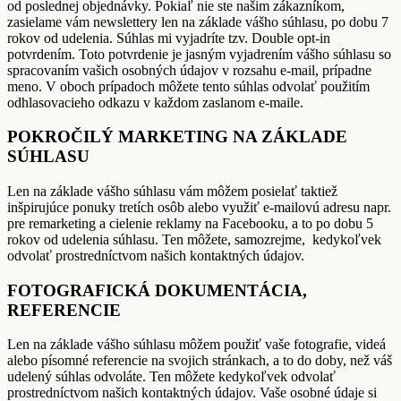
od poslednej objednávky. Pokiaľ nie ste našim zákazníkom,
zasielame vám newslettery len na základe vášho súhlasu, po dobu 7
rokov od udelenia. Súhlas mi vyjadríte tzv. Double opt-in
potvrdením. Toto potvrdenie je jasným vyjadrením vášho súhlasu so
spracovaním vašich osobných údajov v rozsahu e-mail, prípadne
meno. V oboch prípadoch môžete tento súhlas odvolať použitím
odhlasovacieho odkazu v každom zaslanom e-maile.
POKROČILÝ MARKETING NA ZÁKLADE
SÚHLASU
Len na základe vášho súhlasu vám môžem posielať taktiež
inšpirujúce ponuky tretích osôb alebo využiť e-mailovú adresu napr.
pre remarketing a cielenie reklamy na Facebooku, a to po dobu 5
rokov od udelenia súhlasu. Ten môžete, samozrejme, kedykoľvek
odvolať prostredníctvom našich kontaktných údajov.
FOTOGRAFICKÁ DOKUMENTÁCIA,
REFERENCIE
Len na základe vášho súhlasu môžem použiť vaše fotografie, videá
alebo písomné referencie na svojich stránkach, a to do doby, než váš
udelený súhlas odvoláte. Ten môžete kedykoľvek odvolať
prostredníctvom našich kontaktných údajov. Vaše osobné údaje si