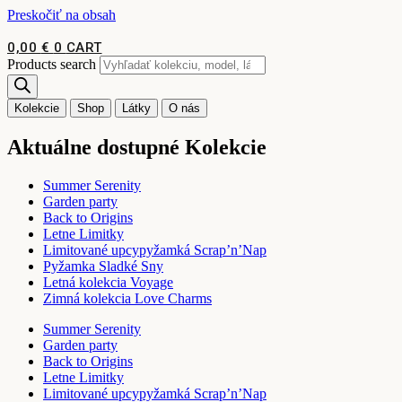
Preskočiť na obsah
0,00
€
0
CART
Products search
Kolekcie
Shop
Látky
O nás
Aktuálne dostupné Kolekcie
Summer Serenity
Garden party
Back to Origins
Letne Limitky
Limitované upcypyžamká Scrap’n’Nap
Pyžamka Sladké Sny
Letná kolekcia Voyage
Zimná kolekcia Love Charms
Summer Serenity
Garden party
Back to Origins
Letne Limitky
Limitované upcypyžamká Scrap’n’Nap