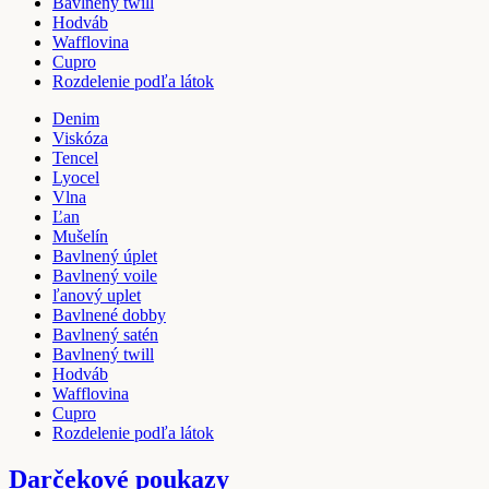
Bavlnený twill
Hodváb
Wafflovina
Cupro
Rozdelenie podľa látok
Denim
Viskóza
Tencel
Lyocel
Vlna
Ľan
Mušelín
Bavlnený úplet
Bavlnený voile
ľanový uplet
Bavlnené dobby
Bavlnený satén
Bavlnený twill
Hodváb
Wafflovina
Cupro
Rozdelenie podľa látok
Darčekové poukazy