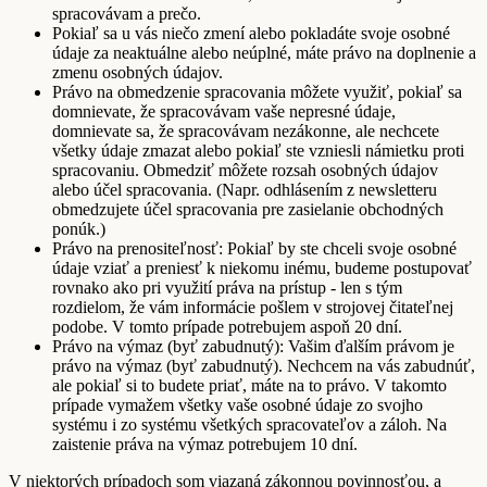
spracovávam a prečo.
Pokiaľ sa u vás niečo zmení alebo pokladáte svoje osobné
údaje za neaktuálne alebo neúplné, máte právo na doplnenie a
zmenu osobných údajov.
Právo na obmedzenie spracovania môžete využiť, pokiaľ sa
domnievate, že spracovávam vaše nepresné údaje,
domnievate sa, že spracovávam nezákonne, ale nechcete
všetky údaje zmazat alebo pokiaľ ste vzniesli námietku proti
spracovaniu. Obmedziť môžete rozsah osobných údajov
alebo účel spracovania. (Napr. odhlásením z newsletteru
obmedzujete účel spracovania pre zasielanie obchodných
ponúk.)
Právo na prenositeľnosť: Pokiaľ by ste chceli svoje osobné
údaje vziať a preniesť k niekomu inému, budeme postupovať
rovnako ako pri využití práva na prístup - len s tým
rozdielom, že vám informácie pošlem v strojovej čitateľnej
podobe. V tomto prípade potrebujem aspoň 20 dní.
Právo na výmaz (byť zabudnutý): Vašim ďalším právom je
právo na výmaz (byť zabudnutý). Nechcem na vás zabudnúť,
ale pokiaľ si to budete priať, máte na to právo. V takomto
prípade vymažem všetky vaše osobné údaje zo svojho
systému i zo systému všetkých spracovateľov a záloh. Na
zaistenie práva na výmaz potrebujem 10 dní.
V niektorých prípadoch som viazaná zákonnou povinnosťou, a