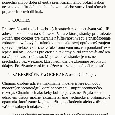
ponechávam po dobu plynutia premlčacích lehôt, pokiaľ zákon
nestanoví dlhšiu dobu k ich uchovaniu alebo sme v konkrétnych
prípadoch neuviedli inak.
COOKIES
Pri prechádzaní mojich webových stránok zaznamenávam vašu IP
adresu, ako dlho sa na stránke zdržíte a z ktorej stránky prichádzate.
Používanie cookies pre meranie návštevnosti webu a prispôsobenie
zobrazenia webových stránok vnímam ako svoj oprávnený záujem
správcu, pretože verím, že vďaka tomu vám môžem ponúknuť ešte
lepšie služby. Cookies pre cielenie reklamy budú spracovávané len
na základe vášho súhlasu. Moje webové stránky je možné
prechádzať tiež v režime, ktorý neumožňuje zbieranie osobných
údajov. Používanie cookies môžete na svojom počítači zakázať.
ZABEZPEČENIE a OCHRANA osobných údajov
Chránim osobné údaje v maximálnej možnej miere pomocou
moderných technológií, ktoré odpovedajú stupňu technického
rozvoja. Chránim ich ako keby boli moje vlastné. Prijala som a
udržujem všetky možné (aktuálne známe) technické a organizačné
opatrenia, ktoré zamedzujú zneužitiu, poškodeniu alebo zničeniu
vašich osobných údajov, a teda: