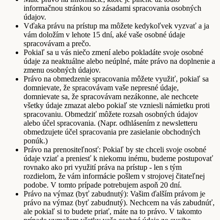
informačnou stránkou so zásadami spracovania osobných
údajov.
Vďaka právu na prístup ma môžete kedykoľvek vyzvať a ja
vám doložím v lehote 15 dní, aké vaše osobné údaje
spracovávam a prečo.
Pokiaľ sa u vás niečo zmení alebo pokladáte svoje osobné
údaje za neaktuálne alebo neúplné, máte právo na doplnenie a
zmenu osobných údajov.
Právo na obmedzenie spracovania môžete využiť, pokiaľ sa
domnievate, že spracovávam vaše nepresné údaje,
domnievate sa, že spracovávam nezákonne, ale nechcete
všetky údaje zmazat alebo pokiaľ ste vzniesli námietku proti
spracovaniu. Obmedziť môžete rozsah osobných údajov
alebo účel spracovania. (Napr. odhlásením z newsletteru
obmedzujete účel spracovania pre zasielanie obchodných
ponúk.)
Právo na prenositeľnosť: Pokiaľ by ste chceli svoje osobné
údaje vziať a preniesť k niekomu inému, budeme postupovať
rovnako ako pri využití práva na prístup - len s tým
rozdielom, že vám informácie pošlem v strojovej čitateľnej
podobe. V tomto prípade potrebujem aspoň 20 dní.
Právo na výmaz (byť zabudnutý): Vašim ďalším právom je
právo na výmaz (byť zabudnutý). Nechcem na vás zabudnúť,
ale pokiaľ si to budete priať, máte na to právo. V takomto