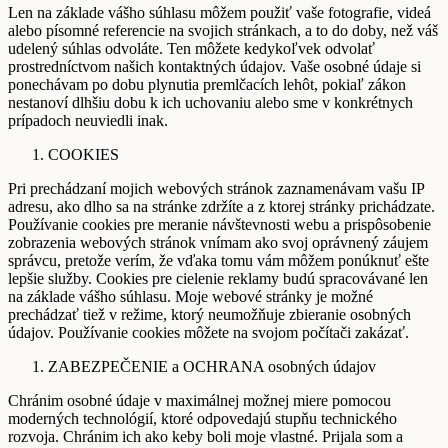
Len na základe vášho súhlasu môžem použiť vaše fotografie, videá
alebo písomné referencie na svojich stránkach, a to do doby, než váš
udelený súhlas odvoláte. Ten môžete kedykoľvek odvolať
prostredníctvom našich kontaktných údajov. Vaše osobné údaje si
ponechávam po dobu plynutia premlčacích lehôt, pokiaľ zákon
nestanoví dlhšiu dobu k ich uchovaniu alebo sme v konkrétnych
prípadoch neuviedli inak.
COOKIES
Pri prechádzaní mojich webových stránok zaznamenávam vašu IP
adresu, ako dlho sa na stránke zdržíte a z ktorej stránky prichádzate.
Používanie cookies pre meranie návštevnosti webu a prispôsobenie
zobrazenia webových stránok vnímam ako svoj oprávnený záujem
správcu, pretože verím, že vďaka tomu vám môžem ponúknuť ešte
lepšie služby. Cookies pre cielenie reklamy budú spracovávané len
na základe vášho súhlasu. Moje webové stránky je možné
prechádzať tiež v režime, ktorý neumožňuje zbieranie osobných
údajov. Používanie cookies môžete na svojom počítači zakázať.
ZABEZPEČENIE a OCHRANA osobných údajov
Chránim osobné údaje v maximálnej možnej miere pomocou
moderných technológií, ktoré odpovedajú stupňu technického
rozvoja. Chránim ich ako keby boli moje vlastné. Prijala som a