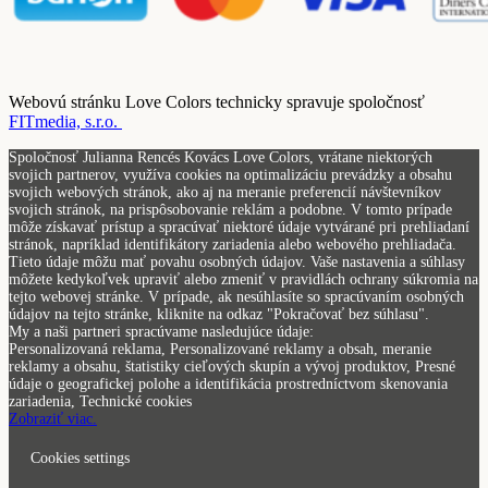
Webovú stránku Love Colors technicky spravuje spoločnosť
FITmedia, s.r.o.
Spoločnosť Julianna Rencés Kovács Love Colors, vrátane niektorých
svojich partnerov, využíva cookies na optimalizáciu prevádzky a obsahu
svojich webových stránok, ako aj na meranie preferencií návštevníkov
svojich stránok, na prispôsobovanie reklám a podobne. V tomto prípade
môže získavať prístup a spracúvať niektoré údaje vytvárané pri prehliadaní
stránok, napríklad identifikátory zariadenia alebo webového prehliadača.
Tieto údaje môžu mať povahu osobných údajov. Vaše nastavenia a súhlasy
môžete kedykoľvek upraviť alebo zmeniť v pravidlách ochrany súkromia na
tejto webovej stránke. V prípade, ak nesúhlasíte so spracúvaním osobných
údajov na tejto stránke, kliknite na odkaz "Pokračovať bez súhlasu".
My a naši partneri spracúvame nasledujúce údaje:
Personalizovaná reklama, Personalizované reklamy a obsah, meranie
reklamy a obsahu, štatistiky cieľových skupín a vývoj produktov, Presné
údaje o geografickej polohe a identifikácia prostredníctvom skenovania
zariadenia, Technické cookies
Zobraziť viac.
Cookies settings