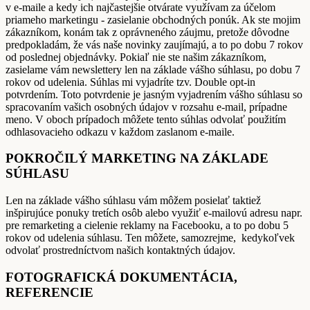
v e-maile a kedy ich najčastejšie otvárate využívam za účelom
priameho marketingu - zasielanie obchodných ponúk. Ak ste mojim
zákazníkom, konám tak z oprávneného záujmu, pretože dôvodne
predpokladám, že vás naše novinky zaujímajú, a to po dobu 7 rokov
od poslednej objednávky. Pokiaľ nie ste našim zákazníkom,
zasielame vám newslettery len na základe vášho súhlasu, po dobu 7
rokov od udelenia. Súhlas mi vyjadríte tzv. Double opt-in
potvrdením. Toto potvrdenie je jasným vyjadrením vášho súhlasu so
spracovaním vašich osobných údajov v rozsahu e-mail, prípadne
meno. V oboch prípadoch môžete tento súhlas odvolať použitím
odhlasovacieho odkazu v každom zaslanom e-maile.
POKROČILÝ MARKETING NA ZÁKLADE
SÚHLASU
Len na základe vášho súhlasu vám môžem posielať taktiež
inšpirujúce ponuky tretích osôb alebo využiť e-mailovú adresu napr.
pre remarketing a cielenie reklamy na Facebooku, a to po dobu 5
rokov od udelenia súhlasu. Ten môžete, samozrejme, kedykoľvek
odvolať prostredníctvom našich kontaktných údajov.
FOTOGRAFICKÁ DOKUMENTÁCIA,
REFERENCIE