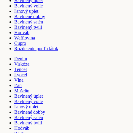
Bavlnený úplet
Bavlnený voile
ľanový uplet
Bavlnené dobby
Bavlnený satén
Bavlnený twill
Hodváb
Wafflovina
Cupro
Rozdelenie podľa látok
Denim
Viskóza
Tencel
Lyocel
Vlna
Ľan
Mušelín
Bavlnený úplet
Bavlnený voile
ľanový uplet
Bavlnené dobby
Bavlnený satén
Bavlnený twill
Hodváb