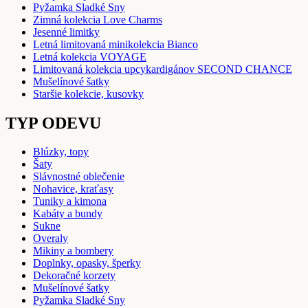
Pyžamka Sladké Sny
Zimná kolekcia Love Charms
Jesenné limitky
Letná limitovaná minikolekcia Bianco
Letná kolekcia VOYAGE
Limitovaná kolekcia upcykardigánov SECOND CHANCE
Mušelínové šatky
Staršie kolekcie, kusovky
TYP ODEVU
Blúzky, topy
Šaty
Slávnostné oblečenie
Nohavice, kraťasy
Tuniky a kimona
Kabáty a bundy
Sukne
Overaly
Mikiny a bombery
Doplnky, opasky, šperky
Dekoračné korzety
Mušelínové šatky
Pyžamka Sladké Sny