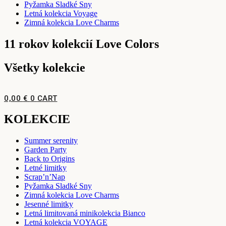
Pyžamka Sladké Sny
Letná kolekcia Voyage
Zimná kolekcia Love Charms
11 rokov kolekcií Love Colors
Všetky kolekcie
0,00
€
0
CART
KOLEKCIE
Summer serenity
Garden Party
Back to Origins
Letné limitky
Scrap’n’Nap
Pyžamka Sladké Sny
Zimná kolekcia Love Charms
Jesenné limitky
Letná limitovaná minikolekcia Bianco
Letná kolekcia VOYAGE