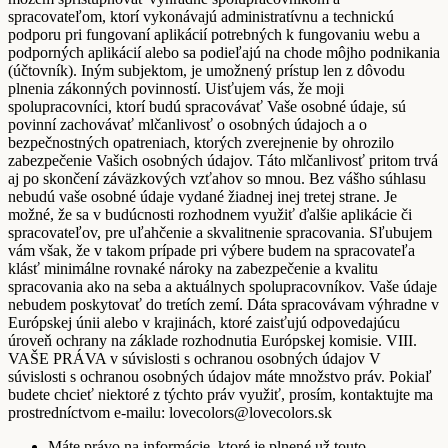
spracovateľom, ktorí vykonávajú administratívnu a technickú
podporu pri fungovaní aplikácií potrebných k fungovaniu webu a
podporných aplikácií alebo sa podieľajú na chode môjho podnikania
(účtovník). Iným subjektom, je umožnený prístup len z dôvodu
plnenia zákonných povinností. Uisťujem vás, že moji
spolupracovníci, ktorí budú spracovávať Vaše osobné údaje, sú
povinní zachovávať mlčanlivosť o osobných údajoch a o
bezpečnostných opatreniach, ktorých zverejnenie by ohrozilo
zabezpečenie Vašich osobných údajov. Táto mlčanlivosť pritom trvá
aj po skončení záväzkových vzťahov so mnou. Bez vášho súhlasu
nebudú vaše osobné údaje vydané žiadnej inej tretej strane. Je
možné, že sa v budúcnosti rozhodnem využiť ďalšie aplikácie či
spracovateľov, pre uľahčenie a skvalitnenie spracovania. Sľubujem
vám však, že v takom prípade pri výbere budem na spracovateľa
klásť minimálne rovnaké nároky na zabezpečenie a kvalitu
spracovania ako na seba a aktuálnych spolupracovníkov. Vaše údaje
nebudem poskytovať do tretích zemí. Dáta spracovávam výhradne v
Európskej únii alebo v krajinách, ktoré zaisťujú odpovedajúcu
úroveň ochrany na základe rozhodnutia Európskej komisie. VIII.
VAŠE PRÁVA v súvislosti s ochranou osobných údajov V
súvislosti s ochranou osobných údajov máte množstvo práv. Pokiaľ
budete chcieť niektoré z týchto práv využiť, prosím, kontaktujte ma
prostredníctvom e-mailu: lovecolors@lovecolors.sk
Máte právo na informácie, ktoré je plnené už touto