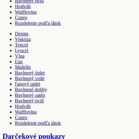
Bavlnený twill
Hodváb
Wafflovina
Cupro
Rozdelenie podľa látok
Denim
Viskóza
Tencel
Lyocel
Vlna
Ľan
Mušelín
Bavlnený úplet
Bavlnený voile
ľanový uplet
Bavlnené dobby
Bavlnený satén
Bavlnený twill
Hodváb
Wafflovina
Cupro
Rozdelenie podľa látok
Darčekové poukazy