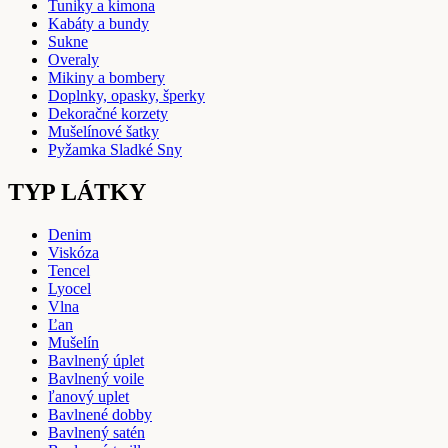
Tuniky a kimona
Kabáty a bundy
Sukne
Overaly
Mikiny a bombery
Doplnky, opasky, šperky
Dekoračné korzety
Mušelínové šatky
Pyžamka Sladké Sny
TYP LÁTKY
Denim
Viskóza
Tencel
Lyocel
Vlna
Ľan
Mušelín
Bavlnený úplet
Bavlnený voile
ľanový uplet
Bavlnené dobby
Bavlnený satén