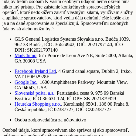
údajov tretím osobám K vašim osobným údajom nemá okrem mňa
nikto iný prístup. Pre zaistenie konkrétnych spracovateľských
operácií, ktoré nedokážem zaistiť vlastnými silami, využívam služby
a aplikácie spracovateľov, ktorí vedia dáta ochrániť ešte lepšie ako
ja a na dané spracovanie sa špecializujú. Spracovateľmi osobných
údajov sú alebo môžu byť:
GLS General Logistics Systems Slovakia s.r.o. Budča 1039,
962 33 Budča, IČO: 36624942, DIČ: 2021797140, IČO
DPH: SK2021797140
MailChimp
, 675 Ponce de Leon Ave NE, Suite 5000, Atlanta,
GA 30308 USA
Facebook Ireland Ltd
, 4 Grand canal square, Dublin 2, Irsko,
VAT IE9692928F
Google Inc.
, 1600 Amphitheatre Parkway, Mountain View,
CA 94043, USA
Slovenská pošta, a.s.
, Partizánska cesta 9, 975 99 Banská
Bystrica, IČO 36 631 124, IČ DPH SK 2021879959
Heureka Shopping s.r.o.
, Karolinská 650/1, 186 00 Praha 8,
Česká republika, IČ 02387727, DIČ CZ02387727
Osoba zodpovedajúca za účtovníctvo
Osobné údaje, ktoré spracovávam ako správca aj ako spracovateľ,
môžem sprístupňovať výhradne spolupracovníkom a