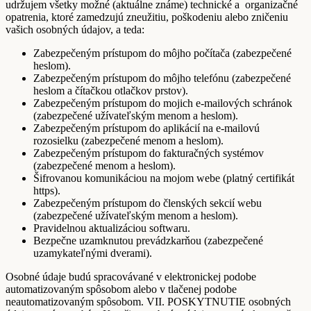
udržujem všetky možné (aktuálne známe) technické a organizačné
opatrenia, ktoré zamedzujú zneužitiu, poškodeniu alebo zničeniu
vašich osobných údajov, a teda:
Zabezpečeným prístupom do môjho počítača (zabezpečené
heslom).
Zabezpečeným prístupom do môjho telefónu (zabezpečené
heslom a čítačkou otlačkov prstov).
Zabezpečeným prístupom do mojich e-mailových schránok
(zabezpečené užívateľským menom a heslom).
Zabezpečeným prístupom do aplikácií na e-mailovú
rozosielku (zabezpečené menom a heslom).
Zabezpečeným prístupom do fakturačných systémov
(zabezpečené menom a heslom).
Šifrovanou komunikáciou na mojom webe (platný certifikát
https).
Zabezpečeným prístupom do členských sekcií webu
(zabezpečené užívateľským menom a heslom).
Pravidelnou aktualizáciou softwaru.
Bezpečne uzamknutou prevádzkarňou (zabezpečené
uzamykateľnými dverami).
Osobné údaje budú spracovávané v elektronickej podobe
automatizovaným spôsobom alebo v tlačenej podobe
neautomatizovaným spôsobom. VII. POSKYTNUTIE osobných