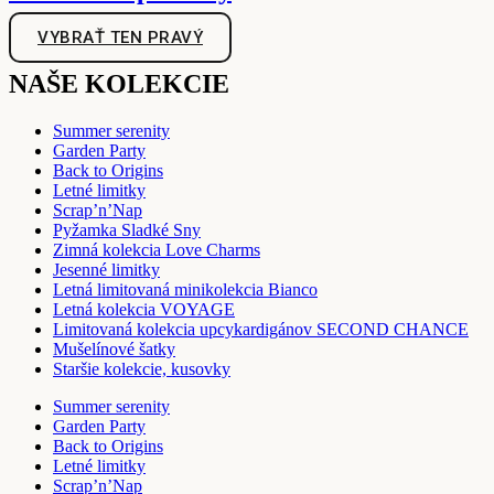
VYBRAŤ TEN PRAVÝ
NAŠE KOLEKCIE
Summer serenity
Garden Party
Back to Origins
Letné limitky
Scrap’n’Nap
Pyžamka Sladké Sny
Zimná kolekcia Love Charms
Jesenné limitky
Letná limitovaná minikolekcia Bianco
Letná kolekcia VOYAGE
Limitovaná kolekcia upcykardigánov SECOND CHANCE
Mušelínové šatky
Staršie kolekcie, kusovky
Summer serenity
Garden Party
Back to Origins
Letné limitky
Scrap’n’Nap