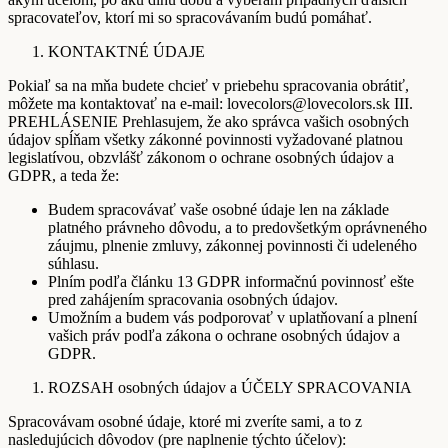
spracovateľov, ktorí mi so spracovávaním budú pomáhať.
KONTAKTNÉ ÚDAJE
Pokiaľ sa na mňa budete chcieť v priebehu spracovania obrátiť,
môžete ma kontaktovať na e-mail: lovecolors@lovecolors.sk III.
PREHLÁSENIE Prehlasujem, že ako správca vašich osobných
údajov spĺňam všetky zákonné povinnosti vyžadované platnou
legislatívou, obzvlášť zákonom o ochrane osobných údajov a
GDPR, a teda že:
Budem spracovávať vaše osobné údaje len na základe
platného právneho dôvodu, a to predovšetkým oprávneného
záujmu, plnenie zmluvy, zákonnej povinnosti či udeleného
súhlasu.
Plním podľa článku 13 GDPR informačnú povinnosť ešte
pred zahájením spracovania osobných údajov.
Umožním a budem vás podporovať v uplatňovaní a plnení
vašich práv podľa zákona o ochrane osobných údajov a
GDPR.
ROZSAH osobných údajov a ÚČELY SPRACOVANIA
Spracovávam osobné údaje, ktoré mi zveríte sami, a to z
nasledujúcich dôvodov (pre naplnenie týchto účelov):