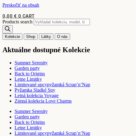
Preskočiť na obsah
0,00
€
0
CART
Products search
Kolekcie
Shop
Látky
O nás
Aktuálne dostupné Kolekcie
Summer Serenity
Garden party
Back to Origins
Letne Limitky
Limitované upcypyžamká Scrap’n’Nap
Pyžamka Sladké Sny
Letná kolekcia Voyage
Zimná kolekcia Love Charms
Summer Serenity
Garden party
Back to Origins
Letne Limitky
Limitované upcypyžamká Scrap’n’Nap