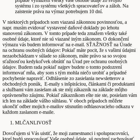
prípade vymažem všetky vaše osobné údaje zo svojho
systému i zo systému všetkých spracovateľov a záloh. Na
zaistenie práva na výmaz potrebujem 10 dní.
V niektorých prípadoch som viazaná zákonnou povinnosťou, a
napr. musím evidovať vystavené daňové doklady po lehotu
stanovenú zákonom. V tomto prípade teda zmažem všetky také
osobné údaje, ktoré nie sú viazané iným zákonom. O dokončení
výmazu vás budem informovať na e-mail. SŤAŽNOSŤ na Úrade
na ochranu osobných údajov: Pokiaľ máte pocit, že s vašimi údajmi
nezaobchádzam v súlade so zákonom, máte právo sa so svojou
sťažnosťou kedykoľvek obrátiť na Úrad pre ochranu osobných
údajov. Budem rada pokiaľ najprv budete o tomto podozrení
informovať mňa, aby som s tým mohla niečo urobiť a prípadné
pochybenie napraviť. Odhlásenie zo zasielania newsletterov a
obchodných ponúk, E-maily s inšpiráciou, článkami či produktami
a službami vám zasielam ak ste môj zákazník na základe môjho
oprávneného záujmu. Pokiaľ zákazníkom ešte nie ste, posielam vám
ich len na základe vášho súhlasu. V oboch prípadoch môžete
ukončiť odber mojich e-mailov stisnutím odhlasovacieho odkazu v
každom zaslanom e-maile.
MLČANLIVOSŤ
Dovoľujem si Vás uistiť, že moji zamestnanci i spolupracovníci,
ktorí budú spracovávať Vaše osobné údaje, sú povinní zachovávať