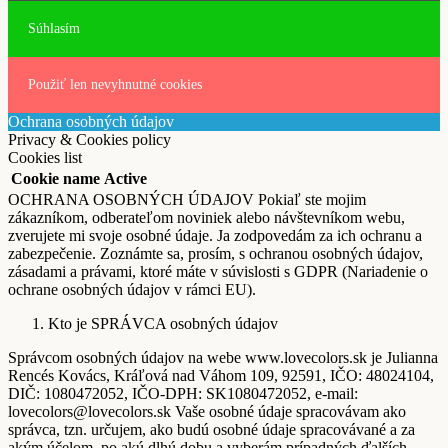
Súhlasím
Použiť len nevyhnutné cookies
Ochrana osobných údajov
Privacy & Cookies policy
Cookies list
Cookie name
Active
OCHRANA OSOBNÝCH ÚDAJOV Pokiaľ ste mojim
zákazníkom, odberateľom noviniek alebo návštevníkom webu,
zverujete mi svoje osobné údaje. Ja zodpovedám za ich ochranu a
zabezpečenie. Zoznámte sa, prosím, s ochranou osobných údajov,
zásadami a právami, ktoré máte v súvislosti s GDPR (Nariadenie o
ochrane osobných údajov v rámci EU).
Kto je SPRÁVCA osobných údajov
Správcom osobných údajov na webe www.lovecolors.sk je Julianna
Rencés Kovács, Kráľová nad Váhom 109, 92591, IČO: 48024104,
DIČ: 1080472052, IČO-DPH: SK1080472052, e-mail:
lovecolors@lovecolors.sk Vaše osobné údaje spracovávam ako
správca, tzn. určujem, ako budú osobné údaje spracovávané a za
akým účelom, po akú dlhú dobu a vyberám prípadných ďalších