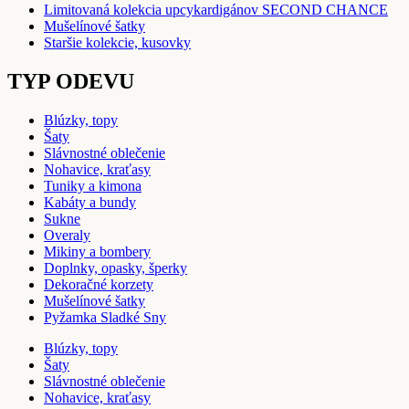
Limitovaná kolekcia upcykardigánov SECOND CHANCE
Mušelínové šatky
Staršie kolekcie, kusovky
TYP ODEVU
Blúzky, topy
Šaty
Slávnostné oblečenie
Nohavice, kraťasy
Tuniky a kimona
Kabáty a bundy
Sukne
Overaly
Mikiny a bombery
Doplnky, opasky, šperky
Dekoračné korzety
Mušelínové šatky
Pyžamka Sladké Sny
Blúzky, topy
Šaty
Slávnostné oblečenie
Nohavice, kraťasy