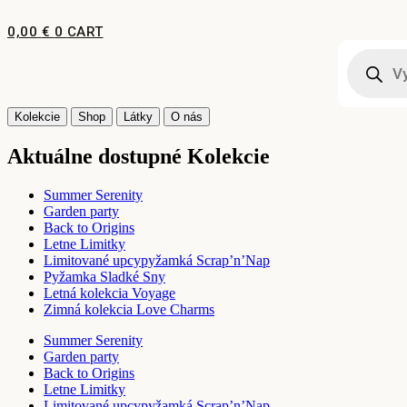
Preskočiť
na
0,00
€
0
CART
obsah
Products
search
Kolekcie
Shop
Látky
O nás
Aktuálne dostupné Kolekcie
Summer Serenity
Garden party
Back to Origins
Letne Limitky
Limitované upcypyžamká Scrap’n’Nap
Pyžamka Sladké Sny
Letná kolekcia Voyage
Zimná kolekcia Love Charms
Summer Serenity
Garden party
Back to Origins
Letne Limitky
Limitované upcypyžamká Scrap’n’Nap