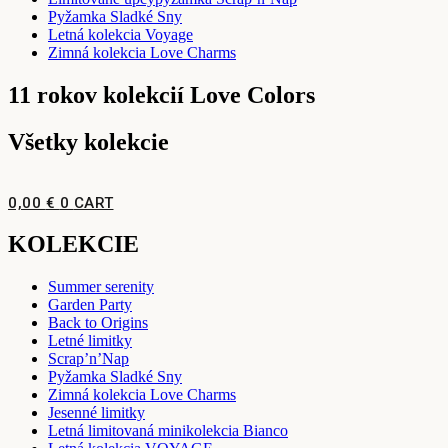
Pyžamka Sladké Sny
Letná kolekcia Voyage
Zimná kolekcia Love Charms
11 rokov kolekcií Love Colors
Všetky kolekcie
0,00
€
0
CART
KOLEKCIE
Summer serenity
Garden Party
Back to Origins
Letné limitky
Scrap’n’Nap
Pyžamka Sladké Sny
Zimná kolekcia Love Charms
Jesenné limitky
Letná limitovaná minikolekcia Bianco