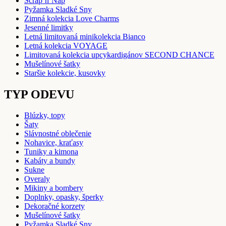
Scrap’n’Nap
Pyžamka Sladké Sny
Zimná kolekcia Love Charms
Jesenné limitky
Letná limitovaná minikolekcia Bianco
Letná kolekcia VOYAGE
Limitovaná kolekcia upcykardigánov SECOND CHANCE
Mušelínové šatky
Staršie kolekcie, kusovky
TYP ODEVU
Blúzky, topy
Šaty
Slávnostné oblečenie
Nohavice, kraťasy
Tuniky a kimona
Kabáty a bundy
Sukne
Overaly
Mikiny a bombery
Doplnky, opasky, šperky
Dekoračné korzety
Mušelínové šatky
Pyžamka Sladké Sny