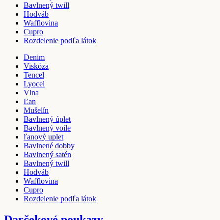
Bavlnený twill
Hodváb
Wafflovina
Cupro
Rozdelenie podľa látok
Denim
Viskóza
Tencel
Lyocel
Vlna
Ľan
Mušelín
Bavlnený úplet
Bavlnený voile
ľanový uplet
Bavlnené dobby
Bavlnený satén
Bavlnený twill
Hodváb
Wafflovina
Cupro
Rozdelenie podľa látok
Darčekové poukazy