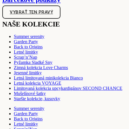
VYBRAŤ TEN PRAVÝ
NAŠE KOLEKCIE
Summer serenity
Garden Party
Back to Origins
Letné limitky
Scrap’n’Nap
Pyžamka Sladké Sny
Zimná kolekcia Love Charms
Jesenné limitky
Letná limitovaná minikolekcia Bianco
Letná kolekcia VOYAGE
Limitovaná kolekcia upcykardigánov SECOND CHANCE
Mušelínové šatky
Staršie kolekcie, kusovky
Summer serenity
Garden Party
Back to Origins
Letné limitky