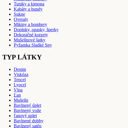
Tuniky a kimona
Kabáty a bundy
Sukne
Overaly
Mikiny a bombery
Doplnky, opasky, šperky
Dekoračné korzety
Mušelínové šatky
Pyžamka Sladké Sny
TYP LÁTKY
Denim
Viskóza
Tencel
Lyocel
Vlna
Ľan
Mušelín
Bavlnený úplet
Bavlnený voile
ľanový uplet
Bavlnené dobby
Bavlnený satén