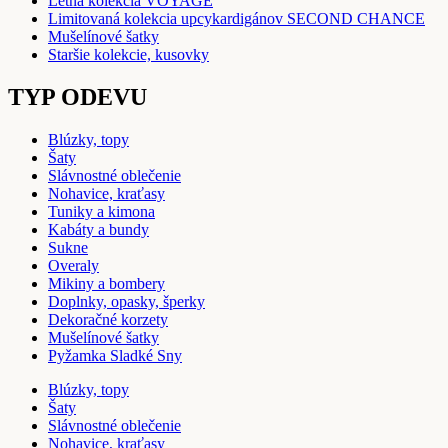
Letná kolekcia VOYAGE
Limitovaná kolekcia upcykardigánov SECOND CHANCE
Mušelínové šatky
Staršie kolekcie, kusovky
TYP ODEVU
Blúzky, topy
Šaty
Slávnostné oblečenie
Nohavice, kraťasy
Tuniky a kimona
Kabáty a bundy
Sukne
Overaly
Mikiny a bombery
Doplnky, opasky, šperky
Dekoračné korzety
Mušelínové šatky
Pyžamka Sladké Sny
Blúzky, topy
Šaty
Slávnostné oblečenie
Nohavice, kraťasy