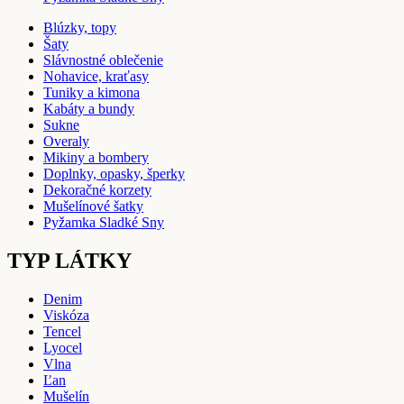
Blúzky, topy
Šaty
Slávnostné oblečenie
Nohavice, kraťasy
Tuniky a kimona
Kabáty a bundy
Sukne
Overaly
Mikiny a bombery
Doplnky, opasky, šperky
Dekoračné korzety
Mušelínové šatky
Pyžamka Sladké Sny
TYP LÁTKY
Denim
Viskóza
Tencel
Lyocel
Vlna
Ľan
Mušelín