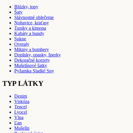
Blúzky, topy
Šaty
Slávnostné oblečenie
Nohavice, kraťasy
Tuniky a kimona
Kabáty a bundy
Sukne
Overaly
Mikiny a bombery
Doplnky, opasky, šperky
Dekoračné korzety
Mušelínové šatky
Pyžamka Sladké Sny
TYP LÁTKY
Denim
Viskóza
Tencel
Lyocel
Vlna
Ľan
Mušelín