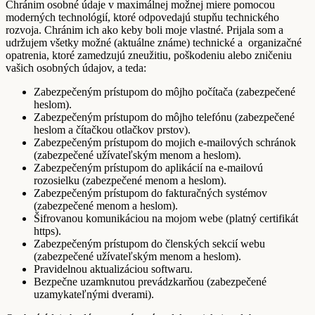
Chránim osobné údaje v maximálnej možnej miere pomocou
moderných technológií, ktoré odpovedajú stupňu technického
rozvoja. Chránim ich ako keby boli moje vlastné. Prijala som a
udržujem všetky možné (aktuálne známe) technické a organizačné
opatrenia, ktoré zamedzujú zneužitiu, poškodeniu alebo zničeniu
vašich osobných údajov, a teda:
Zabezpečeným prístupom do môjho počítača (zabezpečené
heslom).
Zabezpečeným prístupom do môjho telefónu (zabezpečené
heslom a čítačkou otlačkov prstov).
Zabezpečeným prístupom do mojich e-mailových schránok
(zabezpečené užívateľským menom a heslom).
Zabezpečeným prístupom do aplikácií na e-mailovú
rozosielku (zabezpečené menom a heslom).
Zabezpečeným prístupom do fakturačných systémov
(zabezpečené menom a heslom).
Šifrovanou komunikáciou na mojom webe (platný certifikát
https).
Zabezpečeným prístupom do členských sekcií webu
(zabezpečené užívateľským menom a heslom).
Pravidelnou aktualizáciou softwaru.
Bezpečne uzamknutou prevádzkarňou (zabezpečené
uzamykateľnými dverami).