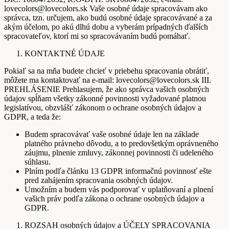
lovecolors@lovecolors.sk Vaše osobné údaje spracovávam ako
správca, tzn. určujem, ako budú osobné údaje spracovávané a za
akým účelom, po akú dlhú dobu a vyberám prípadných ďalších
spracovateľov, ktorí mi so spracovávaním budú pomáhať.
KONTAKTNÉ ÚDAJE
Pokiaľ sa na mňa budete chcieť v priebehu spracovania obrátiť,
môžete ma kontaktovať na e-mail: lovecolors@lovecolors.sk III.
PREHLÁSENIE Prehlasujem, že ako správca vašich osobných
údajov spĺňam všetky zákonné povinnosti vyžadované platnou
legislatívou, obzvlášť zákonom o ochrane osobných údajov a
GDPR, a teda že:
Budem spracovávať vaše osobné údaje len na základe
platného právneho dôvodu, a to predovšetkým oprávneného
záujmu, plnenie zmluvy, zákonnej povinnosti či udeleného
súhlasu.
Plním podľa článku 13 GDPR informačnú povinnosť ešte
pred zahájením spracovania osobných údajov.
Umožním a budem vás podporovať v uplatňovaní a plnení
vašich práv podľa zákona o ochrane osobných údajov a
GDPR.
ROZSAH osobných údajov a ÚČELY SPRACOVANIA