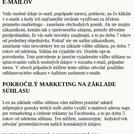
E-MAILOV
Vaše osobné údaje (e-mail, poprípade meno), pohlavie, na čo klikáte
v e-maile a kedy ich najčastejšie otvárate využívam za účelom
priameho marketingu - zasielanie obchodných ponúk. Ak ste mojim
zákazníkom, konám tak z oprávneného záujmu, pretože dôvodne
predpokladám, že vás naše novinky zaujímajú, a to po dobu 7 rokov
od poslednej objednávky. Pokiaľ nie ste našim zákazníkom,
zasielame vám newslettery len na základe vášho súhlasu, po dobu 7
rokov od udelenia. Súhlas mi vyjadríte tzv. Double opt-in
potvrdením. Toto potvrdenie je jasným vyjadrením vášho súhlasu so
spracovaním vašich osobných údajov v rozsahu e-mail, prípadne
meno. V oboch prípadoch môžete tento súhlas odvolať použitím
odhlasovacieho odkazu v každom zaslanom e-maile.
POKROČILÝ MARKETING NA ZÁKLADE
SÚHLASU
Len na základe vášho súhlasu vám môžem posielať taktiež
inšpirujúce ponuky tretích osôb alebo využiť e-mailovú adresu napr.
pre remarketing a cielenie reklamy na Facebooku, a to po dobu 5
rokov od udelenia súhlasu. Ten môžete, samozrejme, kedykoľvek
odvolať prostredníctvom našich kontaktných údajov.