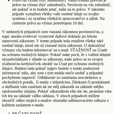
Právo na výmaz (byť zabudnutý): Vašim ďalším právom je
právo na výmaz (byť zabudnutý). Nechcem na vás zabudnúť,
ale pokiaľ si to budete priať, máte na to právo. V takomto
prípade vymažem všetky vaše osobné údaje zo svojho
systému i zo systému všetkých spracovateľov a záloh. Na
zaistenie práva na výmaz potrebujem 10 dní.
V niektorých prípadoch som viazaná zákonnou povinnosťou, a
napr. musím evidovať vystavené daňové doklady po lehotu
stanovenú zákonom. V tomto prípade teda zmažem všetky také
osobné údaje, ktoré nie sú viazané iným zákonom. O dokončení
výmazu vás budem informovať na e-mail. SŤAŽNOSŤ na Úrade
na ochranu osobných údajov: Pokiaľ máte pocit, že s vašimi údajmi
nezaobchádzam v súlade so zákonom, máte právo sa so svojou
sťažnosťou kedykoľvek obrátiť na Úrad pre ochranu osobných
údajov. Budem rada pokiaľ najprv budete o tomto podozrení
informovať mňa, aby som s tým mohla niečo urobiť a prípadné
pochybenie napraviť. Odhlásenie zo zasielania newsletterov a
obchodných ponúk, E-maily s inšpiráciou, článkami či produktami
a službami vám zasielam ak ste môj zákazník na základe môjho
oprávneného záujmu. Pokiaľ zákazníkom ešte nie ste, posielam vám
ich len na základe vášho súhlasu. V oboch prípadoch môžete
ukončiť odber mojich e-mailov stisnutím odhlasovacieho odkazu v
každom zaslanom e-maile.
MLČANLIVOSŤ