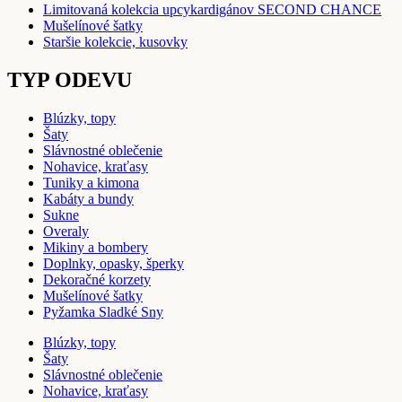
Limitovaná kolekcia upcykardigánov SECOND CHANCE
Mušelínové šatky
Staršie kolekcie, kusovky
TYP ODEVU
Blúzky, topy
Šaty
Slávnostné oblečenie
Nohavice, kraťasy
Tuniky a kimona
Kabáty a bundy
Sukne
Overaly
Mikiny a bombery
Doplnky, opasky, šperky
Dekoračné korzety
Mušelínové šatky
Pyžamka Sladké Sny
Blúzky, topy
Šaty
Slávnostné oblečenie
Nohavice, kraťasy