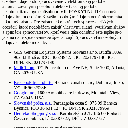
Osobné údaje budú spracovávané v elektronickej podobe
automatizovaným spôsobom alebo v tlačenej podobe
neautomatizovaným spôsobom. VII. POSKYTNUTIE osobných
údajov tretím osobám K vašim osobným údajom nemá okrem mňa
nikto iný prístup. Pre zaistenie konkrétnych spracovateľských
operácií, ktoré nedokážem zaistiť vlastnými silami, využívam služby
a aplikácie spracovateľov, ktorí vedia dáta ochrániť ešte lepšie ako
ja a na dané spracovanie sa špecializujú. Spracovateľmi osobných
údajov sú alebo môžu byť:
GLS General Logistics Systems Slovakia s.r.o. Budča 1039,
962 33 Budča, IČO: 36624942, DIČ: 2021797140, IČO
DPH: SK2021797140
MailChimp
, 675 Ponce de Leon Ave NE, Suite 5000, Atlanta,
GA 30308 USA
Facebook Ireland Ltd
, 4 Grand canal square, Dublin 2, Irsko,
VAT IE9692928F
Google Inc.
, 1600 Amphitheatre Parkway, Mountain View,
CA 94043, USA
Slovenská pošta, a.s.
, Partizánska cesta 9, 975 99 Banská
Bystrica, IČO 36 631 124, IČ DPH SK 2021879959
Heureka Shopping s.r.o.
, Karolinská 650/1, 186 00 Praha 8,
Česká republika, IČ 02387727, DIČ CZ02387727