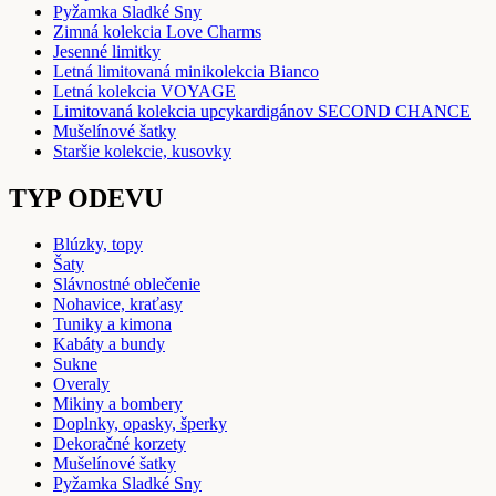
Pyžamka Sladké Sny
Zimná kolekcia Love Charms
Jesenné limitky
Letná limitovaná minikolekcia Bianco
Letná kolekcia VOYAGE
Limitovaná kolekcia upcykardigánov SECOND CHANCE
Mušelínové šatky
Staršie kolekcie, kusovky
TYP ODEVU
Blúzky, topy
Šaty
Slávnostné oblečenie
Nohavice, kraťasy
Tuniky a kimona
Kabáty a bundy
Sukne
Overaly
Mikiny a bombery
Doplnky, opasky, šperky
Dekoračné korzety
Mušelínové šatky
Pyžamka Sladké Sny