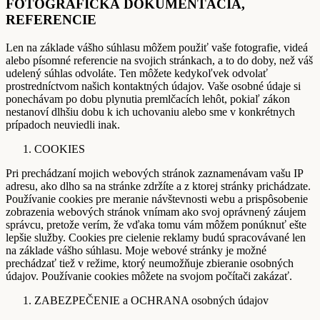
FOTOGRAFICKÁ DOKUMENTÁCIA,
REFERENCIE
Len na základe vášho súhlasu môžem použiť vaše fotografie, videá
alebo písomné referencie na svojich stránkach, a to do doby, než váš
udelený súhlas odvoláte. Ten môžete kedykoľvek odvolať
prostredníctvom našich kontaktných údajov. Vaše osobné údaje si
ponechávam po dobu plynutia premlčacích lehôt, pokiaľ zákon
nestanoví dlhšiu dobu k ich uchovaniu alebo sme v konkrétnych
prípadoch neuviedli inak.
COOKIES
Pri prechádzaní mojich webových stránok zaznamenávam vašu IP
adresu, ako dlho sa na stránke zdržíte a z ktorej stránky prichádzate.
Používanie cookies pre meranie návštevnosti webu a prispôsobenie
zobrazenia webových stránok vnímam ako svoj oprávnený záujem
správcu, pretože verím, že vďaka tomu vám môžem ponúknuť ešte
lepšie služby. Cookies pre cielenie reklamy budú spracovávané len
na základe vášho súhlasu. Moje webové stránky je možné
prechádzať tiež v režime, ktorý neumožňuje zbieranie osobných
údajov. Používanie cookies môžete na svojom počítači zakázať.
ZABEZPEČENIE a OCHRANA osobných údajov