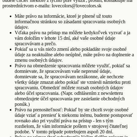
budete chcieť niektoré z týchto práv využiť, prosím, kontaktujte ma
prostredníctvom e-mailu: lovecolors@lovecolors.sk
Máte právo na informácie, ktoré je plnené už touto
informačnou stránkou so zásadami spracovania osobných
údajov.
Vďaka právu na prístup ma môžete kedykoľvek vyzvať a ja
vám doložím v lehote 15 dní, aké vaše osobné údaje
spracovávam a prečo.
Pokiaľ sa u vás niečo zmení alebo pokladáte svoje osobné
údaje za neaktuálne alebo neúplné, máte právo na doplnenie a
zmenu osobných údajov.
Právo na obmedzenie spracovania môžete využiť, pokiaľ sa
domnievate, že spracovávam vaše nepresné údaje,
domnievate sa, že spracovávam nezákonne, ale nechcete
všetky údaje zmazat alebo pokiaľ ste vzniesli námietku proti
spracovaniu. Obmedziť môžete rozsah osobných údajov
alebo účel spracovania. (Napr. odhlásením z newsletteru
obmedzujete účel spracovania pre zasielanie obchodných
ponúk.)
Právo na prenositeľnosť: Pokiaľ by ste chceli svoje osobné
údaje vziať a preniesť k niekomu inému, budeme postupovať
rovnako ako pri využití práva na prístup - len s tým
rozdielom, že vám informácie pošlem v strojovej čitateľnej
podobe. V tomto prípade potrebujem aspoň 20 dní.