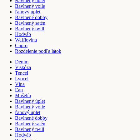
Bavlnený úplet
Bavlnený voile
ľanový uplet
Bavlnené dobby
Bavlnený satén
Bavlnený twill
Hodváb
Wafflovina
Cupro
Rozdelenie podľa látok
Denim
Viskóza
Tencel
Lyocel
Vlna
Ľan
Mušelín
Bavlnený úplet
Bavlnený voile
ľanový uplet
Bavlnené dobby
Bavlnený satén
Bavlnený twill
Hodváb