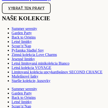
VYBRAŤ TEN PRAVÝ
NAŠE KOLEKCIE
Summer serenity
Garden Party
Back to Origins
Letné limitky
Scrap’n’Nap
Pyžamka Sladké Sny
Zimná kolekcia Love Charms
Jesenné limitky
Letná limitovaná minikolekcia Bianco
Letná kolekcia VOYAGE
Limitovaná kolekcia upcykardigánov SECOND CHANCE
Mušelínové šatky
Staršie kolekcie, kusovky
Summer serenity
Garden Party
Back to Origins
Letné limitky
Scrap’n’Nap