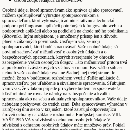
Osoba zodpovedajúca za účtovníctvo
Osobné údaje, ktoré spracovávam ako správca aj ako spracovateľ,
môžem sprístupňovať výhradne spolupracovníkom a
spracovateľom, ktorí vykonávajú administratívnu a technickú
podporu pri fungovaní aplikácií potrebných k fungovaniu webu a
podporných aplikácií alebo sa podieľajú na chode môjho podnikania
(účtovník). Iným subjektom, je umožnený prístup len z dôvodu
plnenia zákonných povinností. Uisťujem vás, že moji
spolupracovníci, ktorí budú spracovávať Vaše osobné údaje, sú
povinní zachovávať mlčanlivosť o osobných údajoch a o
bezpečnostných opatreniach, ktorých zverejnenie by ohrozilo
zabezpečenie Vašich osobných údajov. Táto mlčanlivosť pritom trvá
aj po skončení záväzkových vzťahov so mnou. Bez vášho súhlasu
nebudú vaše osobné údaje vydané žiadnej inej tretej strane. Je
možné, že sa v budúcnosti rozhodnem využiť ďalšie aplikácie či
spracovateľov, pre uľahčenie a skvalitnenie spracovania. Sľubujem
vám však, že v takom prípade pri výbere budem na spracovateľa
klásť minimálne rovnaké nároky na zabezpečenie a kvalitu
spracovania ako na seba a aktuálnych spolupracovníkov. Vaše údaje
nebudem poskytovať do tretích zemí. Dáta spracovávam výhradne v
Európskej únii alebo v krajinách, ktoré zaisťujú odpovedajúcu
úroveň ochrany na základe rozhodnutia Európskej komisie. VIII.
VAŠE PRÁVA v súvislosti s ochranou osobných údajov V
súvislosti s ochranou osobných údajov máte množstvo práv. Pokiaľ