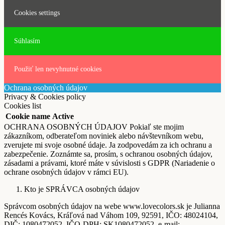
Cookies settings
Súhlasím
Použiť len nevyhnutné cookies
Ochrana osobných údajov
Privacy & Cookies policy
Cookies list
Cookie name
Active
OCHRANA OSOBNÝCH ÚDAJOV Pokiaľ ste mojim
zákazníkom, odberateľom noviniek alebo návštevníkom webu,
zverujete mi svoje osobné údaje. Ja zodpovedám za ich ochranu a
zabezpečenie. Zoznámte sa, prosím, s ochranou osobných údajov,
zásadami a právami, ktoré máte v súvislosti s GDPR (Nariadenie o
ochrane osobných údajov v rámci EU).
Kto je SPRÁVCA osobných údajov
Správcom osobných údajov na webe www.lovecolors.sk je Julianna
Rencés Kovács, Kráľová nad Váhom 109, 92591, IČO: 48024104,
DIČ: 1080472052, IČO-DPH: SK1080472052, e-mail: