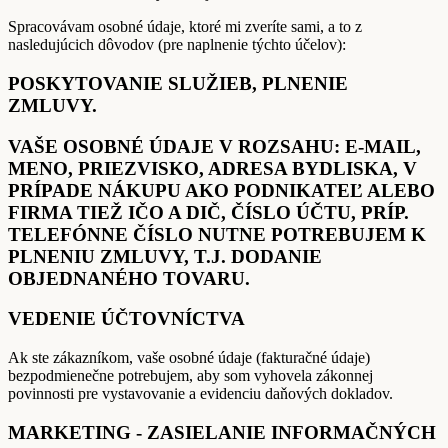
Spracovávam osobné údaje, ktoré mi zveríte sami, a to z
nasledujúcich dôvodov (pre naplnenie týchto účelov):
POSKYTOVANIE SLUŽIEB, PLNENIE
ZMLUVY.
VAŠE OSOBNÉ ÚDAJE V ROZSAHU: E-MAIL,
MENO, PRIEZVISKO, ADRESA BYDLISKA, V
PRÍPADE NÁKUPU AKO PODNIKATEĽ ALEBO
FIRMA TIEŽ IČO A DIČ, ČÍSLO ÚČTU, PRÍP.
TELEFÓNNE ČÍSLO NUTNE POTREBUJEM K
PLNENIU ZMLUVY, T.J. DODANIE
OBJEDNANÉHO TOVARU.
VEDENIE ÚČTOVNÍCTVA
Ak ste zákazníkom, vaše osobné údaje (fakturačné údaje)
bezpodmienečne potrebujem, aby som vyhovela zákonnej
povinnosti pre vystavovanie a evidenciu daňových dokladov.
MARKETING - ZASIELANIE INFORMAČNÝCH