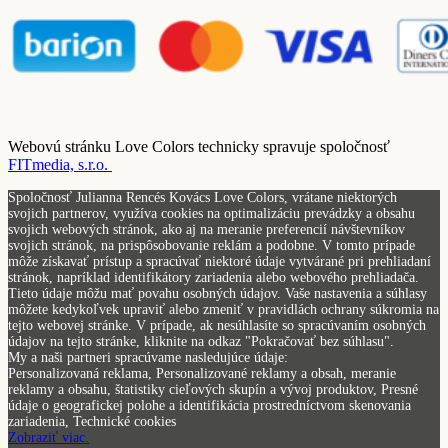
Webovú stránku Love Colors technicky spravuje spoločnosť
FITmedia, s.r.o.
Spoločnosť Julianna Rencés Kovács Love Colors, vrátane niektorých
svojich partnerov, využíva cookies na optimalizáciu prevádzky a obsahu
svojich webových stránok, ako aj na meranie preferencií návštevníkov
svojich stránok, na prispôsobovanie reklám a podobne. V tomto prípade
môže získavať prístup a spracúvať niektoré údaje vytvárané pri prehliadaní
stránok, napríklad identifikátory zariadenia alebo webového prehliadača.
Tieto údaje môžu mať povahu osobných údajov. Vaše nastavenia a súhlasy
môžete kedykoľvek upraviť alebo zmeniť v pravidlách ochrany súkromia na
tejto webovej stránke. V prípade, ak nesúhlasíte so spracúvaním osobných
údajov na tejto stránke, kliknite na odkaz "Pokračovať bez súhlasu".
My a naši partneri spracúvame nasledujúce údaje:
Personalizovaná reklama, Personalizované reklamy a obsah, meranie
reklamy a obsahu, štatistiky cieľových skupín a vývoj produktov, Presné
údaje o geografickej polohe a identifikácia prostredníctvom skenovania
zariadenia, Technické cookies
Zobraziť viac.