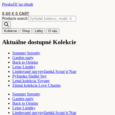
Preskočiť na obsah
0,00
€
0
CART
Products search
Kolekcie
Shop
Látky
O nás
Aktuálne dostupné Kolekcie
Summer Serenity
Garden party
Back to Origins
Letne Limitky
Limitované upcypyžamká Scrap’n’Nap
Pyžamka Sladké Sny
Letná kolekcia Voyage
Zimná kolekcia Love Charms
Summer Serenity
Garden party
Back to Origins
Letne Limitky
Limitované upcypyžamká Scrap’n’Nap