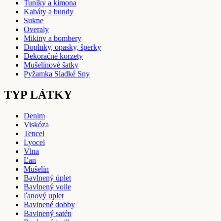
Tuniky a kimona
Kabáty a bundy
Sukne
Overaly
Mikiny a bombery
Doplnky, opasky, šperky
Dekoračné korzety
Mušelínové šatky
Pyžamka Sladké Sny
TYP LÁTKY
Denim
Viskóza
Tencel
Lyocel
Vlna
Ľan
Mušelín
Bavlnený úplet
Bavlnený voile
ľanový uplet
Bavlnené dobby
Bavlnený satén