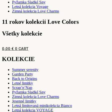
Pyžamka Sladké Sny
Letná kolekcia Voyage
Zimná kolekcia Love Charms
11 rokov kolekcií Love Colors
Všetky kolekcie
0,00
€
0
CART
KOLEKCIE
Summer serenity
Garden Party
Back to Origins
Letné limitky
Scrap’n’Nap
Pyžamka Sladké Sny
Zimná kolekcia Love Charms
Jesenné limitky
Letná limitovaná minikolekcia Bianco
Letná kolekcia VOYAGE