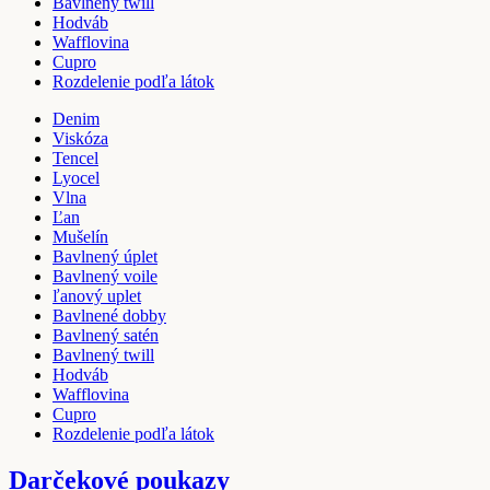
Bavlnený twill
Hodváb
Wafflovina
Cupro
Rozdelenie podľa látok
Denim
Viskóza
Tencel
Lyocel
Vlna
Ľan
Mušelín
Bavlnený úplet
Bavlnený voile
ľanový uplet
Bavlnené dobby
Bavlnený satén
Bavlnený twill
Hodváb
Wafflovina
Cupro
Rozdelenie podľa látok
Darčekové poukazy