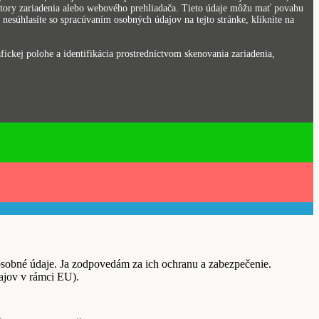
kátory zariadenia alebo webového prehliadača. Tieto údaje môžu mať povahu
nesúhlasíte so spracúvaním osobných údajov na tejto stránke, kliknite na
ickej polohe a identifikácia prostredníctvom skenovania zariadenia,
é údaje. Ja zodpovedám za ich ochranu a zabezpečenie.
ajov v rámci EU).