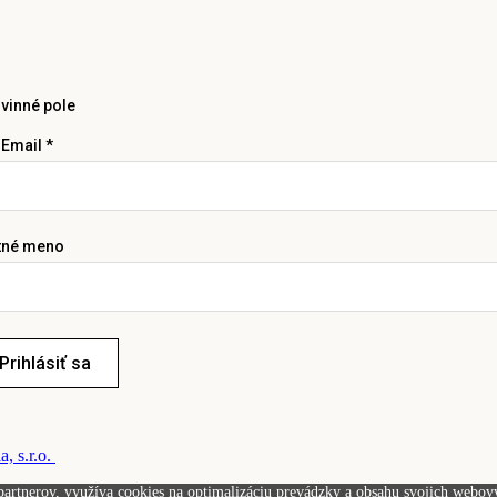
vinné pole
 Email *
tné meno
Prihlásiť sa
, s.r.o.
artnerov, využíva cookies na optimalizáciu prevádzky a obsahu svojich webovýc