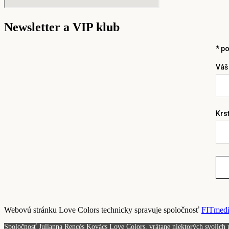
Newsletter a VIP klub
*
po
Váš
Krs
Webovú stránku Love Colors technicky spravuje spoločnosť
FITmedia
Spoločnosť Julianna Rencés Kovács Love Colors, vrátane niektorých svojich p