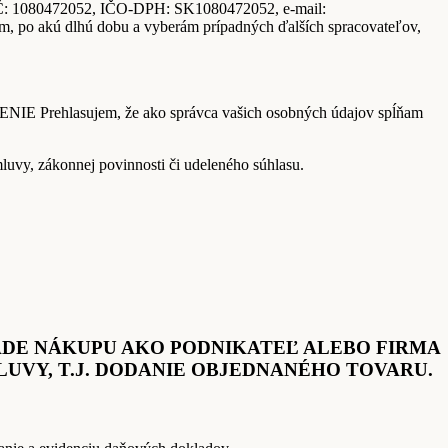
IČ: 1080472052, IČO-DPH: SK1080472052, e-mail:
m, po akú dlhú dobu a vyberám prípadných ďalších spracovateľov,
SENIE Prehlasujem, že ako správca vašich osobných údajov spĺňam
uvy, zákonnej povinnosti či udeleného súhlasu.
ÍPADE NÁKUPU AKO PODNIKATEĽ ALEBO FIRMA
MLUVY, T.J. DODANIE OBJEDNANÉHO TOVARU.