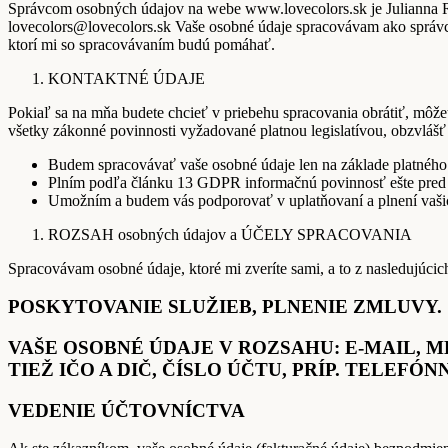
Správcom osobných údajov na webe www.lovecolors.sk je Juliann
lovecolors@lovecolors.sk Vaše osobné údaje spracovávam ako správc
ktorí mi so spracovávaním budú pomáhať.
KONTAKTNÉ ÚDAJE
Pokiaľ sa na mňa budete chcieť v priebehu spracovania obrátiť, mô
všetky zákonné povinnosti vyžadované platnou legislatívou, obzvlá
Budem spracovávať vaše osobné údaje len na základe platného
Plním podľa článku 13 GDPR informačnú povinnosť ešte pred 
Umožním a budem vás podporovať v uplatňovaní a plnení vaš
ROZSAH osobných údajov a ÚČELY SPRACOVANIA
Spracovávam osobné údaje, ktoré mi zveríte sami, a to z nasledujúcic
POSKYTOVANIE SLUŽIEB, PLNENIE ZMLUVY.
VAŠE OSOBNÉ ÚDAJE V ROZSAHU: E-MAIL, M
TIEŽ IČO A DIČ, ČÍSLO ÚČTU, PRÍP. TELE
VEDENIE ÚČTOVNÍCTVA