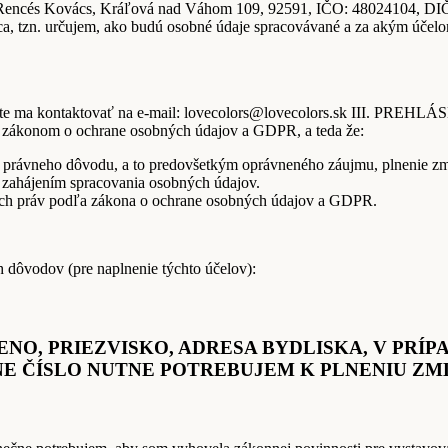
a Rencés Kovács, Kráľová nad Váhom 109, 92591, IČO: 48024104, D
a, tzn. určujem, ako budú osobné údaje spracovávané a za akým účelo
žete ma kontaktovať na e-mail: lovecolors@lovecolors.sk III. PREHLÁ
šť zákonom o ochrane osobných údajov a GDPR, a teda že:
 právneho dôvodu, a to predovšetkým oprávneného záujmu, plnenie zml
zahájením spracovania osobných údajov.
ich práv podľa zákona o ochrane osobných údajov a GDPR.
h dôvodov (pre naplnenie týchto účelov):
ENO, PRIEZVISKO, ADRESA BYDLISKA, V PR
FÓNNE ČÍSLO NUTNE POTREBUJEM K PLNENIU Z