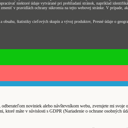
pracúvať niektoré údaje vytvárané pri prehliadaní stránok, napríklad identifi
zmeniť v pravidlách ochrany súkromia na tejto webovej stránke. V prípade, ak 
 obsahu, štatistiky cieľových skupín a vývoj produktov, Presné údaje o geograf
ľom noviniek alebo návštevníkom webu, zverujete mi svoje osobn
i, ktoré máte v súvislosti s GDPR (Nariadenie o ochrane osobných úd