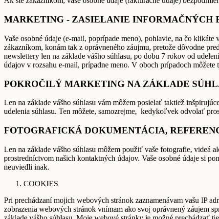
Ak ste zákazníkom, vaše osobné údaje (fakturačné údaje) bezpodmie
MARKETING - ZASIELANIE INFORMAČNÝCH 
Vaše osobné údaje (e-mail, poprípade meno), pohlavie, na čo klikáte
zákazníkom, konám tak z oprávneného záujmu, pretože dôvodne predp
newslettery len na základe vášho súhlasu, po dobu 7 rokov od udelen
údajov v rozsahu e-mail, prípadne meno. V oboch prípadoch môžete 
POKROČILÝ MARKETING NA ZÁKLADE SÚHL
Len na základe vášho súhlasu vám môžem posielať taktiež inšpirujúce
udelenia súhlasu. Ten môžete, samozrejme, kedykoľvek odvolať pros
FOTOGRAFICKÁ DOKUMENTÁCIA, REFEREN
Len na základe vášho súhlasu môžem použiť vaše fotografie, videá al
prostredníctvom našich kontaktných údajov. Vaše osobné údaje si po
neuviedli inak.
COOKIES
Pri prechádzaní mojich webových stránok zaznamenávam vašu IP adresu
zobrazenia webových stránok vnímam ako svoj oprávnený záujem sprá
základe vášho súhlasu. Moje webové stránky je možné prechádzať tie