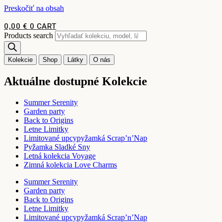
Preskočiť na obsah
0,00
€
0
CART
Products search
Kolekcie
Shop
Látky
O nás
Aktuálne dostupné Kolekcie
Summer Serenity
Garden party
Back to Origins
Letne Limitky
Limitované upcypyžamká Scrap’n’Nap
Pyžamka Sladké Sny
Letná kolekcia Voyage
Zimná kolekcia Love Charms
Summer Serenity
Garden party
Back to Origins
Letne Limitky
Limitované upcypyžamká Scrap’n’Nap