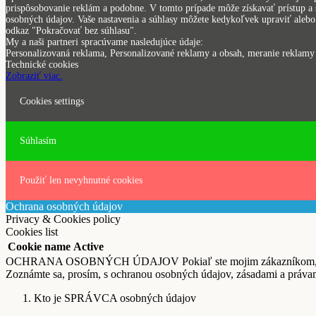
prispôsobovanie reklám a podobne. V tomto prípade môže získavať prístup a s
osobných údajov. Vaše nastavenia a súhlasy môžete kedykoľvek upraviť alebo 
odkaz "Pokračovať bez súhlasu".
My a naši partneri spracúvame nasledujúce údaje:
Personalizovaná reklama, Personalizované reklamy a obsah, meranie reklamy a
Technické cookies
Zobraziť viac.
Cookies settings
Súhlasím
Použiť len nevyhnutné cookies
Ochrana osobných údajov
Privacy & Cookies policy
Cookies list
Cookie name
Active
OCHRANA OSOBNÝCH ÚDAJOV Pokiaľ ste mojim zákazníkom, odberate
Zoznámte sa, prosím, s ochranou osobných údajov, zásadami a právam
Kto je SPRÁVCA osobných údajov