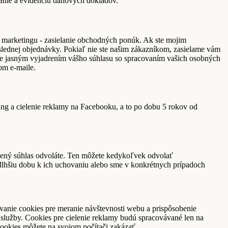
anie a evidenciu daňových dokladov.
ho marketingu - zasielanie obchodných ponúk. Ak ste mojim
lednej objednávky. Pokiaľ nie ste našim zákazníkom, zasielame vám
e je jasným vyjadrením vášho súhlasu so spracovaním vašich osobných
om e-maile.
ing a cielenie reklamy na Facebooku, a to po dobu 5 rokov od
delený súhlas odvoláte. Ten môžete kedykoľvek odvolať
dlhšiu dobu k ich uchovaniu alebo sme v konkrétnych prípadoch
ívanie cookies pre meranie návštevnosti webu a prispôsobenie
lužby. Cookies pre cielenie reklamy budú spracovávané len na
ookies môžete na svojom počítači zakázať.