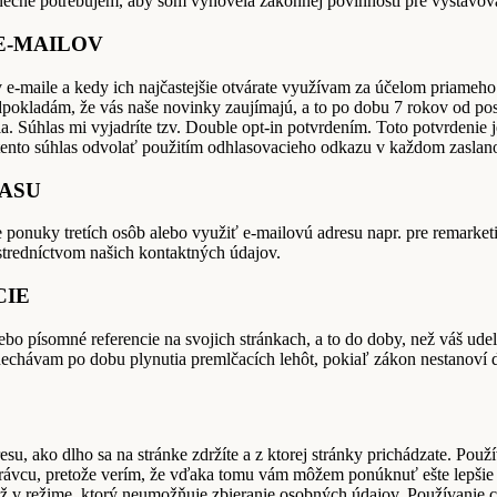
nečne potrebujem, aby som vyhovela zákonnej povinnosti pre vystavov
E-MAILOV
 v e-maile a kedy ich najčastejšie otvárate využívam za účelom priame
okladám, že vás naše novinky zaujímajú, a to po dobu 7 rokov od pos
ia. Súhlas mi vyjadríte tzv. Double opt-in potvrdením. Toto potvrdeni
tento súhlas odvolať použitím odhlasovacieho odkazu v každom zaslan
ASU
 ponuky tretích osôb alebo využiť e-mailovú adresu napr. pre remarket
tredníctvom našich kontaktných údajov.
CIE
ebo písomné referencie na svojich stránkach, a to do doby, než váš u
nechávam po dobu plynutia premlčacích lehôt, pokiaľ zákon nestanoví 
, ako dlho sa na stránke zdržíte a z ktorej stránky prichádzate. Použ
vcu, pretože verím, že vďaka tomu vám môžem ponúknuť ešte lepšie s
ž v režime, ktorý neumožňuje zbieranie osobných údajov. Používanie c