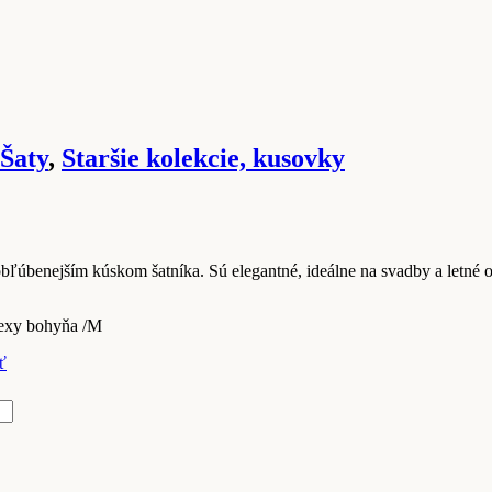
Šaty
,
Staršie kolekcie, kusovky
ľúbenejším kúskom šatníka. Sú elegantné, ideálne na svadby a letné o
exy bohyňa /M
ť