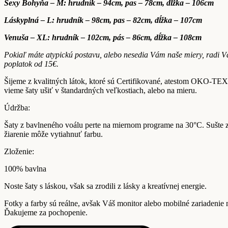
Sexy Bohyňa – M: hrudník – 94cm, pas – 78cm, dĺžka – 106cm
Láskyplná – L: hrudník – 98cm, pas – 82cm, dĺžka – 107cm
Venuša – XL: hrudník – 102cm, pás – 86cm, dĺžka – 108cm
Pokiaľ máte atypickú postavu, alebo nesedia Vám naše miery, radi V
poplatok od 15€.
Šijeme z kvalitných látok, ktoré sú Certifikované, atestom OKO-T
vieme šaty ušiť v štandardných veľkostiach, alebo na mieru.
Údržba:
Šaty z bavlneného voálu perte na miernom programe na 30°C. Sušte z
žiarenie môže vytiahnuť farbu.
Zloženie:
100% bavlna
Noste šaty s láskou, však sa zrodili z lásky a kreatívnej energie.
Fotky a farby sú reálne, avšak Váš monitor alebo mobilné zariadenie
Ďakujeme za pochopenie.