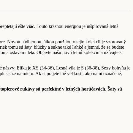
prepletajú ešte viac. Touto krásnou energiou je inšpirovaná letná
re. Novou nádhernou látkou použitou v tejto kolekcii je vzorovaný
riek tomu sú šaty, blúzky a sukne také ľahké a jemné, že sa budete
nou a oslavami leta. Objavte našu novú letnú kolekciu a užívajte si
é názvy: Elfka je XS (34-36), Lesná víla je S (36-38), Sexy bohyňa je
lus size na mieru. Ak si prajete iné veľkosti, ako nami označené,
etopierové rukávy sú perfektné v letných horúčavách. Šaty sú