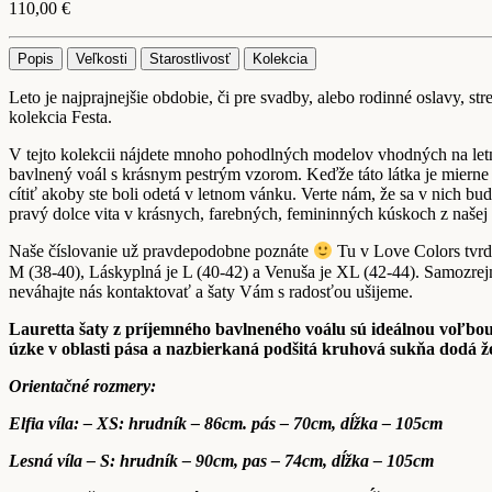
110,00
€
Popis
Veľkosti
Starostlivosť
Kolekcia
Leto je najprajnejšie obdobie, či pre svadby, alebo rodinné oslavy, str
kolekcia Festa.
V tejto kolekcii nájdete mnoho pohodlných modelov vhodných na letné
bavlnený voál s krásnym pestrým vzorom. Keďže táto látka je mierne p
cítiť akoby ste boli odetá v letnom vánku. Verte nám, že sa v nich bud
pravý dolce vita v krásnych, farebných, femininných kúskoch z našej 
Naše číslovanie už pravdepodobne poznáte
Tu v Love Colors tvrdí
M (38-40), Láskyplná je L (40-42) a Venuša je XL (42-44). Samozrejme 
neváhajte nás kontaktovať a šaty Vám s radosťou ušijeme.
Lauretta šaty z príjemného bavlneného voálu sú ideálnou voľbou,
úzke v oblasti pása a nazbierkaná podšitá kruhová sukňa dodá ž
Orientačné rozmery:
Elfia víla: – XS: hrudník – 86cm. pás – 70cm, dĺžka – 105cm
Lesná víla – S: hrudník – 90cm, pas – 74cm, dĺžka – 105cm