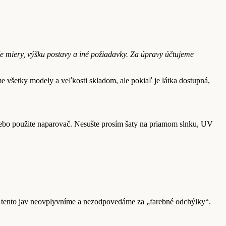
 miery, výšku postavy a iné požiadavky. Za úpravy účtujeme
etky modely a veľkosti skladom, ale pokiaľ je látka dostupná,
alebo použite naparovač. Nesušte prosím šaty na priamom slnku, UV
aľ tento jav neovplyvníme a nezodpovedáme za „farebné odchýlky“.