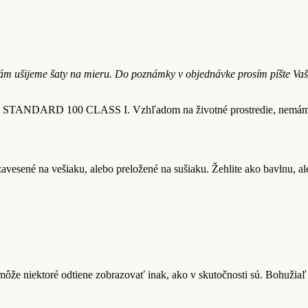
ám ušijeme šaty na mieru. Do poznámky v objednávke prosím píšte Vaše
EX STANDARD 100 CLASS I. Vzhľadom na životné prostredie, nemáme vš
avesené na vešiaku, alebo preložené na sušiaku. Žehlite ako bavlnu, 
 môže niektoré odtiene zobrazovať inak, ako v skutočnosti sú. Bohuži