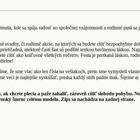
etnutia, kde sa spája radosť zo spoločnej vzájomnosti a rodinné putá sa 
 svadby, či rodinné akcie, na ktorých sa budete cítiť bezpochybne dob
riehľadná, niektoré časti šiat sú podšité tenkou bavlnenou látkou. Nap
ete cítiť ako kráľovné všetkých večerov. Festa je pretkaná láskou, rodi
dielne!
me, že sme viac ako len čísla na vešiakoch, preto sme vymysleli vlastn
veci je najlepšie vyskúšať, predsa každý strih padne inak. Šijeme aj p
 ak chcete plecia a paže zahaliť, zároveň cítiť slobodu pohybu. N
enský šmrnc celému modelu. Zips sa nachádza na zadnej strane.