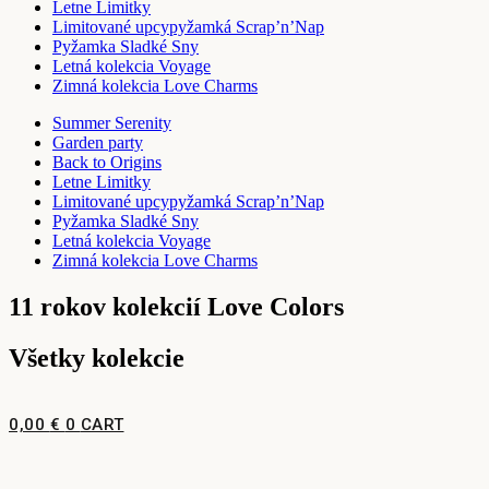
Letne Limitky
Limitované upcypyžamká Scrap’n’Nap
Pyžamka Sladké Sny
Letná kolekcia Voyage
Zimná kolekcia Love Charms
Summer Serenity
Garden party
Back to Origins
Letne Limitky
Limitované upcypyžamká Scrap’n’Nap
Pyžamka Sladké Sny
Letná kolekcia Voyage
Zimná kolekcia Love Charms
11 rokov kolekcií Love Colors
Všetky kolekcie
0,00
€
0
CART