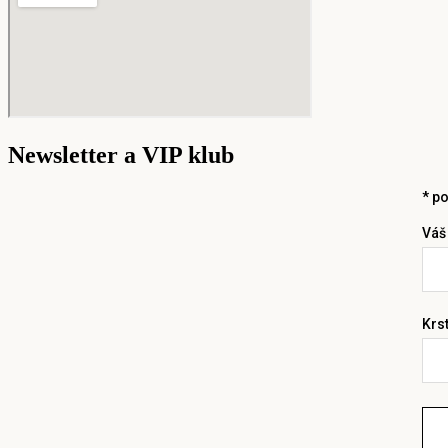
Newsletter a VIP klub
*
po
Váš
Krs