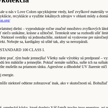
, ale u nás v Love Colors upcyklujeme vtedy, keď zvyškové materiály v
yklácie, recyklácie a využitie lokálnych zdrojov v oblasti módy a dom
on.org/
 vlatstnej dielni – vyprodukuje ročne značné množstvo zvyškových lát
iť niečo unikátne, krásne a užitočné. Tentokrát sme sa rozhodli ušiť l
y. Niektoré svetríky sú jednoduchšie, niektoré sú vyslovene pre náročn
ekt. Nebojte sa, kardigány sú ušité tak, aby sa nerozpárali.
-TEX STANDARD 100 CLASS I.
u budete prať, tým bude jemnejšia! Všetky naše výrobky sú predprané –
udú len mäkkšie a jemnejšie. Pokiaľ nemáte sušičku, sušte ich na sušiaku
šte mušelín na priamom slnku. Agresívne a dlhodobé UV žiarenie ničí 
j energie.
 môže niektoré odtiene zobrazovať inak, ako v skutočnosti sú. Bohuži
 umelecké kúsky, ktoré doplnia Váš šatník trochu inou energiou, asi pr