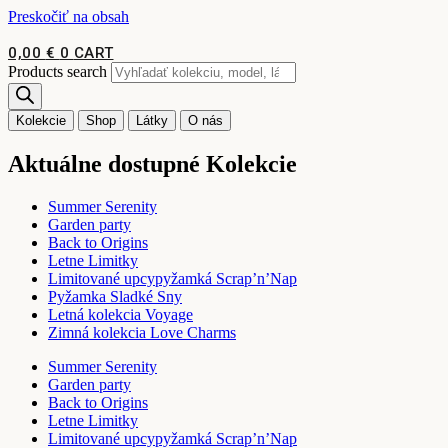
Preskočiť na obsah
0,00
€
0
CART
Products search
Kolekcie
Shop
Látky
O nás
Aktuálne dostupné Kolekcie
Summer Serenity
Garden party
Back to Origins
Letne Limitky
Limitované upcypyžamká Scrap’n’Nap
Pyžamka Sladké Sny
Letná kolekcia Voyage
Zimná kolekcia Love Charms
Summer Serenity
Garden party
Back to Origins
Letne Limitky
Limitované upcypyžamká Scrap’n’Nap