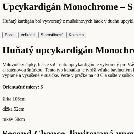
Upcykardigán Monochrome – S
Huňatý kardigán bol vytvorený z mušelínových látok v duchu upcyklá
Popis
Veľkosti
Starostlivosť
Kolekcia
Huňatý upcykardigán Monoch
Milovníčky čipky, hláste sa! Tento upcykardigán je vytvorený pre Vás
aj saténovou šnúrkou. Tento typ kabátiku je tvrdší vďaka bavlneným
vyprané a vysušené v sušičke. Perte v pračke na 40 C a sušte v sušičk
Orientačné miery: S
šírka 106cm
dĺžka 52cm
rukáv 58cm
Second Chance, limitovaná upc