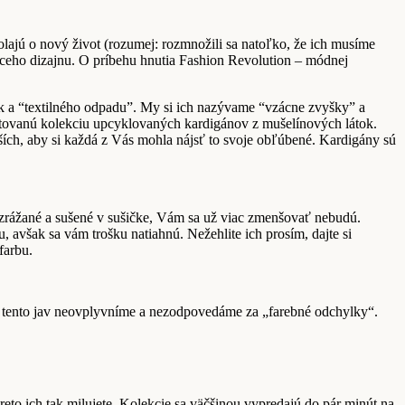
olajú o nový život (rozumej: rozmnožili sa natoľko, že ich musíme
áceho dizajnu. O príbehu hnutia Fashion Revolution – módnej
ok a “textilného odpadu”. My si ich nazývame “vzácne zvyšky” a
imitovanú kolekciu upcyklovaných kardigánov z mušelínových látok.
ejších, aby si každá z Vás mohla nájsť to svoje obľúbené. Kardigány sú
 vyzrážané a sušené v sušičke, Vám sa už viac zmenšovať nebudú.
, avšak sa vám trošku natiahnú. Nežehlite ich prosím, dajte si
farbu.
aľ tento jav neovplyvníme a nezodpovedáme za „farebné odchylky“.
eto ich tak milujete. Kolekcie sa väčšinou vypredajú do pár minút na