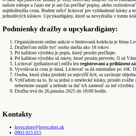
našom eshope a často nie je ani čas prečítať popisy, alebo rozhodovať
najideálnejšia cesta. Budete môcť licitovať pre vyhliadnuté kúsky a 
jednotlivých kúskov. Upcykardigány, ktoré sa nevydražia v tomto kole
Podmienky dražby o upcykardigány:
Organizátorom online aukcie o limitovanú kolekciu je firma Lo
Dražiteľom môže byť osoba staršia ako 18 rokov.
Pri každom výrobku je popis, ktorý prosím prečítajte.
Pri každom výrobku sú miery, ktoré prosím preverte, či sú Vám
Licitovať (prihadzovať) môžu len
registrovaní a prihlásení z
Vyvolávacia cena je daná. Licitovať sa dá minimálne po 10€. Do
Osoba, ktorá získa produkt za najvyšší licit, sa zaväzuje obj
Vzhľadom na to, že sa jedná o umelecké kúsky, prosím zvážte s
neberieme naspäť a nebude sa dať ich zameniť za iné výrobky
Dražba trvá do 26.januára 2025 do 18:00 hodín.
Kontakty
lovecolors@lovecolors.sk
0903 915 015