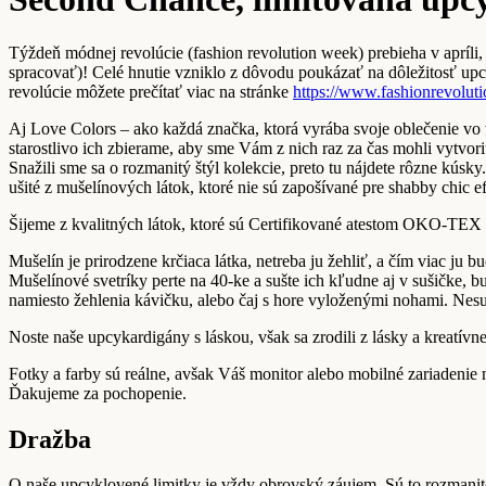
Týždeň módnej revolúcie (fashion revolution week) prebieha v apríli
spracovať)! Celé hnutie vzniklo z dôvodu poukázať na dôležitosť upc
revolúcie môžete prečítať viac na stránke
https://www.fashionrevoluti
Aj Love Colors – ako každá značka, ktorá vyrába svoje oblečenie vo
starostlivo ich zbierame, aby sme Vám z nich raz za čas mohli vytvor
Snažili sme sa o rozmanitý štýl kolekcie, preto tu nájdete rôzne kúsk
ušité z mušelínových látok, ktoré nie sú zapošívané pre shabby chic ef
Šijeme z kvalitných látok, ktoré sú Certifikované atestom OKO
Mušelín je prirodzene krčiaca látka, netreba ju žehliť, a čím viac j
Mušelínové svetríky perte na 40-ke a sušte ich kľudne aj v sušičke, b
namiesto žehlenia kávičku, alebo čaj s hore vyloženými nohami. Nesu
Noste naše upcykardigány s láskou, však sa zrodili z lásky a kreatívne
Fotky a farby sú reálne, avšak Váš monitor alebo mobilné zariadenie
Ďakujeme za pochopenie.
Dražba
O naše upcyklovené limitky je vždy obrovský záujem. Sú to rozmanité,