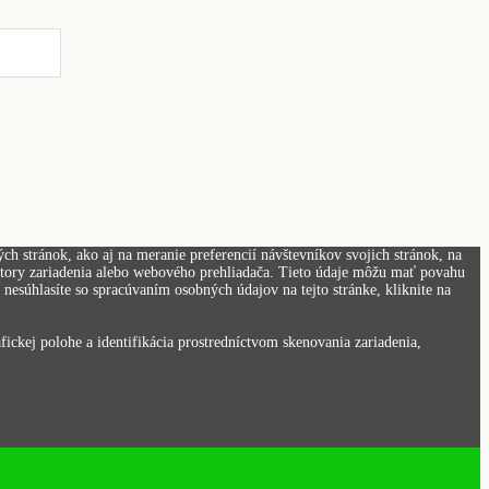
h stránok, ako aj na meranie preferencií návštevníkov svojich stránok, na
kátory zariadenia alebo webového prehliadača. Tieto údaje môžu mať povahu
nesúhlasíte so spracúvaním osobných údajov na tejto stránke, kliknite na
ickej polohe a identifikácia prostredníctvom skenovania zariadenia,