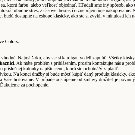
 sa, ktorú farbu, alebo veľkosť objednať. Hľadali sme iný spôsob, ako t
tentokrát ubudne stres, z časovej tiesne, čo znepríjemňuje nakupovanie
, budú dostupné na eshope klasicky, ako ste si zvykli v minulosti ich 
ve Colors.
 vhodné. Najmä šírku, aby ste si kardigán vedeli zapnúť. Všetky kúsky 
ákazníci
. Ak máte problém s prihlásením, prosím kontaktujte nás a prob
 príslušnej kolonky napíšte cenu, ktorú ste ochotná/ý zaplatiť.
ednávkou. Na konci dražby si bude môcť kúpiť daný produkt klasicky, a
i Vaše licitovanie. V prípade odstúpenie od zmluvy dražiteľ je povinný
. Ďakujeme za pochopenie.