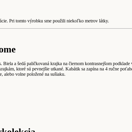
cie. Pri tomto výrobku sme použili niekoľko metrov látky.
rome
. Biela a šedá paličkovaná krajka na čiernom kontrasnejšom podklade vy
 krajkám, ktoré sú pevnejšie utkané. Kabátik sa zapína na 4 ručne po
e, alebo volne položené na sušiaku.
ykolekcia