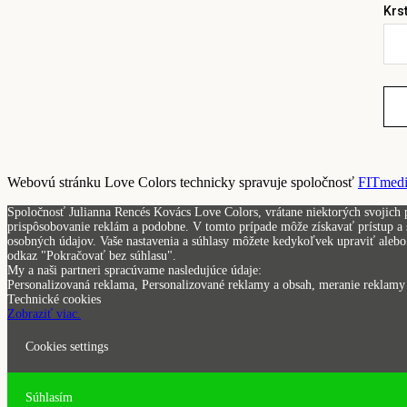
Krs
Webovú stránku Love Colors technicky spravuje spoločnosť
FITmedia
Spoločnosť Julianna Rencés Kovács Love Colors, vrátane niektorých svojich p
prispôsobovanie reklám a podobne. V tomto prípade môže získavať prístup a s
osobných údajov. Vaše nastavenia a súhlasy môžete kedykoľvek upraviť alebo 
odkaz "Pokračovať bez súhlasu".
My a naši partneri spracúvame nasledujúce údaje:
Personalizovaná reklama, Personalizované reklamy a obsah, meranie reklamy a
Technické cookies
Zobraziť viac.
Cookies settings
Súhlasím