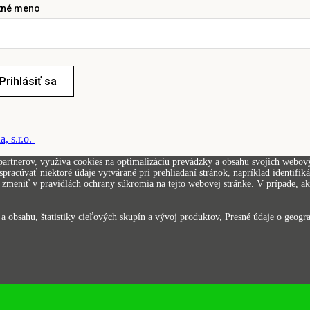
tné meno
Prihlásiť sa
, s.r.o.
artnerov, využíva cookies na optimalizáciu prevádzky a obsahu svojich webovýc
pracúvať niektoré údaje vytvárané pri prehliadaní stránok, napríklad identifi
zmeniť v pravidlách ochrany súkromia na tejto webovej stránke. V prípade, ak 
 obsahu, štatistiky cieľových skupín a vývoj produktov, Presné údaje o geograf