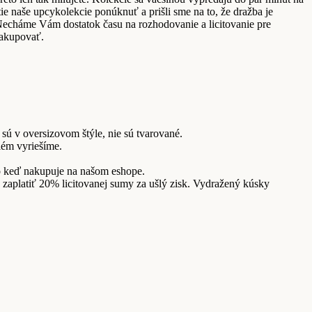
ie naše upcykolekcie ponúknuť a prišli sme na to, že dražba je
. Necháme Vám dostatok času na rozhodovanie a licitovanie pre
nakupovať.
sú v oversizovom štýle, nie sú tvarované.
lém vyriešíme.
ko keď nakupuje na našom eshope.
 zaplatiť 20% licitovanej sumy za ušlý zisk. Vydražený kúsky