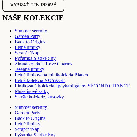
VYBRAŤ TEN PRAVÝ
NAŠE KOLEKCIE
Summer serenity
Garden Party
Back to Origins
Letné limitky
Scrap’n’Nap
Pyžamka Sladké Sny
Zimná kolekcia Love Charms
Jesenné limitky
Letná limitovaná minikolekcia Bianco
Letná kolekcia VOYAGE
Limitovaná kolekcia upcykardigánov SECOND CHANCE
Mušelínové šatky
Staršie kolekcie, kusovky
Summer serenity
Garden Party
Back to Origins
Letné limitky
Scrap’n’Nap
Pyžamka Sladké Sny