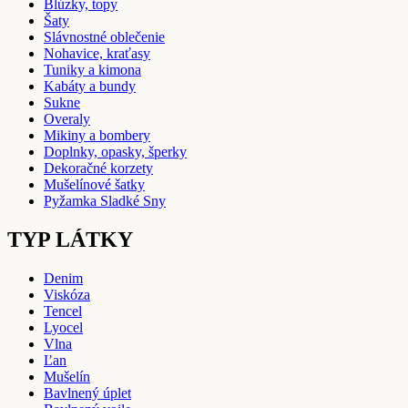
Blúzky, topy
Šaty
Slávnostné oblečenie
Nohavice, kraťasy
Tuniky a kimona
Kabáty a bundy
Sukne
Overaly
Mikiny a bombery
Doplnky, opasky, šperky
Dekoračné korzety
Mušelínové šatky
Pyžamka Sladké Sny
TYP LÁTKY
Denim
Viskóza
Tencel
Lyocel
Vlna
Ľan
Mušelín
Bavlnený úplet