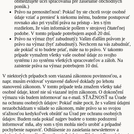
obmedzujete účel spracovania pre zasielanie obchodných
ponúk.)
Právo na prenositeľnosť: Pokiaľ by ste chceli svoje osobné
údaje vziať a preniesť k niekomu inému, budeme postupovať
rovnako ako pri využití práva na prístup - len s tým
rozdielom, že vám informácie pošlem v strojovej čitateľnej
podobe. V tomto prípade potrebujem aspoň 20 dní.
Právo na výmaz (byť zabudnutý): Vašim ďalším právom je
právo na výmaz (byť zabudnutý). Nechcem na vás zabudnúť,
ale pokiaľ si to budete priať, máte na to právo. V takomto
prípade vymažem všetky vaše osobné údaje zo svojho
systému i zo systému všetkých spracovateľov a záloh. Na
zaistenie práva na výmaz potrebujem 10 dní.
V niektorých prípadoch som viazaná zákonnou povinnosťou, a
napr. musím evidovať vystavené daňové doklady po lehotu
stanovenú zákonom. V tomto prípade teda zmažem všetky také
osobné údaje, ktoré nie sú viazané iným zákonom. O dokončení
výmazu vás budem informovať na e-mail. SŤAŽNOSŤ na Úrade
na ochranu osobných údajov: Pokiaľ máte pocit, že s vašimi údajmi
nezaobchádzam v súlade so zákonom, máte právo sa so svojou
sťažnosťou kedykoľvek obrátiť na Úrad pre ochranu osobných
údajov. Budem rada pokiaľ najprv budete o tomto podozrení
informovať mňa, aby som s tým mohla niečo urobiť a prípadné
pochybenie napraviť. Odhlásenie zo zasielania newsletterov a