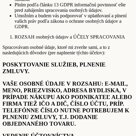
Plním podľa článku 13 GDPR informačnú povinnosť ešte
pred zahájením spracovania osobných údajov.
Umožním a budem vás podporovať v uplatňovaní a plnení
vašich práv podľa zákona o ochrane osobných údajov a
GDPR.
ROZSAH osobných údajov a ÚČELY SPRACOVANIA
Spracovávam osobné údaje, ktoré mi zveríte sami, a to z
nasledujúcich dôvodov (pre naplnenie týchto účelov):
POSKYTOVANIE SLUŽIEB, PLNENIE
ZMLUVY.
VAŠE OSOBNÉ ÚDAJE V ROZSAHU: E-MAIL,
MENO, PRIEZVISKO, ADRESA BYDLISKA, V
PRÍPADE NÁKUPU AKO PODNIKATEĽ ALEBO
FIRMA TIEŽ IČO A DIČ, ČÍSLO ÚČTU, PRÍP.
TELEFÓNNE ČÍSLO NUTNE POTREBUJEM K
PLNENIU ZMLUVY, T.J. DODANIE
OBJEDNANÉHO TOVARU.
VEDENIE ÚČTOVNÍCTVA