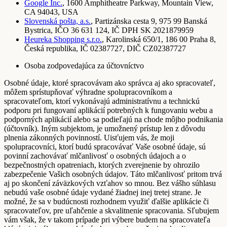
Google Inc.
, 1600 Amphitheatre Parkway, Mountain View,
CA 94043, USA
Slovenská pošta, a.s.
, Partizánska cesta 9, 975 99 Banská
Bystrica, IČO 36 631 124, IČ DPH SK 2021879959
Heureka Shopping s.r.o.
, Karolinská 650/1, 186 00 Praha 8,
Česká republika, IČ 02387727, DIČ CZ02387727
Osoba zodpovedajúca za účtovníctvo
Osobné údaje, ktoré spracovávam ako správca aj ako spracovateľ,
môžem sprístupňovať výhradne spolupracovníkom a
spracovateľom, ktorí vykonávajú administratívnu a technickú
podporu pri fungovaní aplikácií potrebných k fungovaniu webu a
podporných aplikácií alebo sa podieľajú na chode môjho podnikania
(účtovník). Iným subjektom, je umožnený prístup len z dôvodu
plnenia zákonných povinností. Uisťujem vás, že moji
spolupracovníci, ktorí budú spracovávať Vaše osobné údaje, sú
povinní zachovávať mlčanlivosť o osobných údajoch a o
bezpečnostných opatreniach, ktorých zverejnenie by ohrozilo
zabezpečenie Vašich osobných údajov. Táto mlčanlivosť pritom trvá
aj po skončení záväzkových vzťahov so mnou. Bez vášho súhlasu
nebudú vaše osobné údaje vydané žiadnej inej tretej strane. Je
možné, že sa v budúcnosti rozhodnem využiť ďalšie aplikácie či
spracovateľov, pre uľahčenie a skvalitnenie spracovania. Sľubujem
vám však, že v takom prípade pri výbere budem na spracovateľa