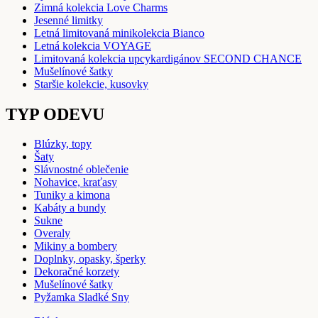
Zimná kolekcia Love Charms
Jesenné limitky
Letná limitovaná minikolekcia Bianco
Letná kolekcia VOYAGE
Limitovaná kolekcia upcykardigánov SECOND CHANCE
Mušelínové šatky
Staršie kolekcie, kusovky
TYP ODEVU
Blúzky, topy
Šaty
Slávnostné oblečenie
Nohavice, kraťasy
Tuniky a kimona
Kabáty a bundy
Sukne
Overaly
Mikiny a bombery
Doplnky, opasky, šperky
Dekoračné korzety
Mušelínové šatky
Pyžamka Sladké Sny