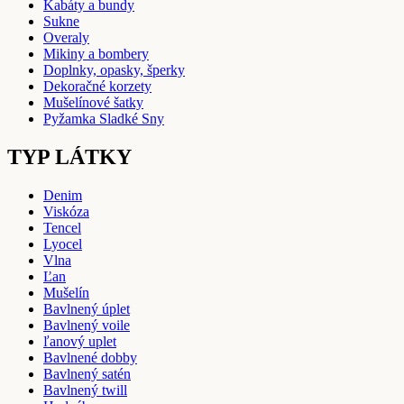
Kabáty a bundy
Sukne
Overaly
Mikiny a bombery
Doplnky, opasky, šperky
Dekoračné korzety
Mušelínové šatky
Pyžamka Sladké Sny
TYP LÁTKY
Denim
Viskóza
Tencel
Lyocel
Vlna
Ľan
Mušelín
Bavlnený úplet
Bavlnený voile
ľanový uplet
Bavlnené dobby
Bavlnený satén
Bavlnený twill