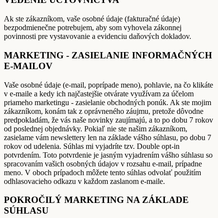
Ak ste zákazníkom, vaše osobné údaje (fakturačné údaje)
bezpodmienečne potrebujem, aby som vyhovela zákonnej
povinnosti pre vystavovanie a evidenciu daňových dokladov.
MARKETING - ZASIELANIE INFORMAČNÝCH
E-MAILOV
Vaše osobné údaje (e-mail, poprípade meno), pohlavie, na čo klikáte
v e-maile a kedy ich najčastejšie otvárate využívam za účelom
priameho marketingu - zasielanie obchodných ponúk. Ak ste mojim
zákazníkom, konám tak z oprávneného záujmu, pretože dôvodne
predpokladám, že vás naše novinky zaujímajú, a to po dobu 7 rokov
od poslednej objednávky. Pokiaľ nie ste našim zákazníkom,
zasielame vám newslettery len na základe vášho súhlasu, po dobu 7
rokov od udelenia. Súhlas mi vyjadríte tzv. Double opt-in
potvrdením. Toto potvrdenie je jasným vyjadrením vášho súhlasu so
spracovaním vašich osobných údajov v rozsahu e-mail, prípadne
meno. V oboch prípadoch môžete tento súhlas odvolať použitím
odhlasovacieho odkazu v každom zaslanom e-maile.
POKROČILÝ MARKETING NA ZÁKLADE
SÚHLASU