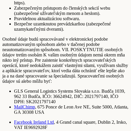
https).
Zabezpečeným prístupom do členských sekcií webu
(zabezpečené užívateľským menom a heslom).
Pravidelnou aktualizáciou softwaru.
Bezpečne uzamknutou prevádzkarňou (zabezpečené
uzamykateľnými dverami).
Osobné údaje budú spracovávané v elektronickej podobe
automatizovaným spôsobom alebo v tlačenej podobe
neautomatizovaným spôsobom. VII. POSKYTNUTIE osobných
údajov tretím osobám K vašim osobným údajom nemá okrem mňa
nikto iný prístup. Pre zaistenie konkrétnych spracovateľských
operácií, ktoré nedokážem zaistiť vlastnými silami, využívam služby
a aplikácie spracovateľov, ktorí vedia dáta ochrániť ešte lepšie ako
ja a na dané spracovanie sa špecializujú. Spracovateľmi osobných
údajov sú alebo môžu byť:
GLS General Logistics Systems Slovakia s.r.o. Budča 1039,
962 33 Budča, IČO: 36624942, DIČ: 2021797140, IČO
DPH: SK2021797140
MailChimp
, 675 Ponce de Leon Ave NE, Suite 5000, Atlanta,
GA 30308 USA
Facebook Ireland Ltd
, 4 Grand canal square, Dublin 2, Irsko,
VAT IE9692928F