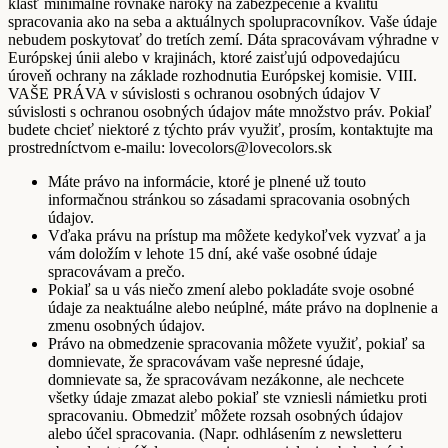
klásť minimálne rovnaké nároky na zabezpečenie a kvalitu
spracovania ako na seba a aktuálnych spolupracovníkov. Vaše údaje
nebudem poskytovať do tretích zemí. Dáta spracovávam výhradne v
Európskej únii alebo v krajinách, ktoré zaisťujú odpovedajúcu
úroveň ochrany na základe rozhodnutia Európskej komisie. VIII.
VAŠE PRÁVA v súvislosti s ochranou osobných údajov V
súvislosti s ochranou osobných údajov máte množstvo práv. Pokiaľ
budete chcieť niektoré z týchto práv využiť, prosím, kontaktujte ma
prostredníctvom e-mailu: lovecolors@lovecolors.sk
Máte právo na informácie, ktoré je plnené už touto
informačnou stránkou so zásadami spracovania osobných
údajov.
Vďaka právu na prístup ma môžete kedykoľvek vyzvať a ja
vám doložím v lehote 15 dní, aké vaše osobné údaje
spracovávam a prečo.
Pokiaľ sa u vás niečo zmení alebo pokladáte svoje osobné
údaje za neaktuálne alebo neúplné, máte právo na doplnenie a
zmenu osobných údajov.
Právo na obmedzenie spracovania môžete využiť, pokiaľ sa
domnievate, že spracovávam vaše nepresné údaje,
domnievate sa, že spracovávam nezákonne, ale nechcete
všetky údaje zmazat alebo pokiaľ ste vzniesli námietku proti
spracovaniu. Obmedziť môžete rozsah osobných údajov
alebo účel spracovania. (Napr. odhlásením z newsletteru