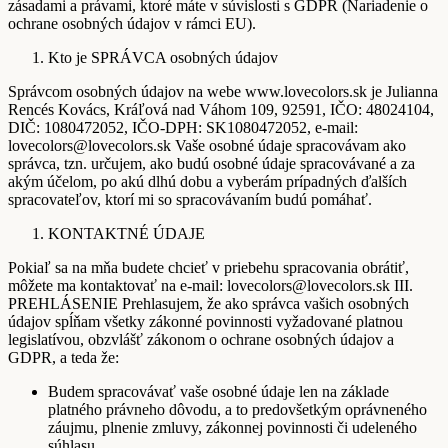
zásadami a právami, ktoré máte v súvislosti s GDPR (Nariadenie o
ochrane osobných údajov v rámci EU).
Kto je SPRÁVCA osobných údajov
Správcom osobných údajov na webe www.lovecolors.sk je Julianna
Rencés Kovács, Kráľová nad Váhom 109, 92591, IČO: 48024104,
DIČ: 1080472052, IČO-DPH: SK1080472052, e-mail:
lovecolors@lovecolors.sk Vaše osobné údaje spracovávam ako
správca, tzn. určujem, ako budú osobné údaje spracovávané a za
akým účelom, po akú dlhú dobu a vyberám prípadných ďalších
spracovateľov, ktorí mi so spracovávaním budú pomáhať.
KONTAKTNÉ ÚDAJE
Pokiaľ sa na mňa budete chcieť v priebehu spracovania obrátiť,
môžete ma kontaktovať na e-mail: lovecolors@lovecolors.sk III.
PREHLÁSENIE Prehlasujem, že ako správca vašich osobných
údajov spĺňam všetky zákonné povinnosti vyžadované platnou
legislatívou, obzvlášť zákonom o ochrane osobných údajov a
GDPR, a teda že:
Budem spracovávať vaše osobné údaje len na základe
platného právneho dôvodu, a to predovšetkým oprávneného
záujmu, plnenie zmluvy, zákonnej povinnosti či udeleného
súhlasu.