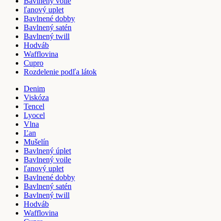
Bavlnený voile
ľanový uplet
Bavlnené dobby
Bavlnený satén
Bavlnený twill
Hodváb
Wafflovina
Cupro
Rozdelenie podľa látok
Denim
Viskóza
Tencel
Lyocel
Vlna
Ľan
Mušelín
Bavlnený úplet
Bavlnený voile
ľanový uplet
Bavlnené dobby
Bavlnený satén
Bavlnený twill
Hodváb
Wafflovina