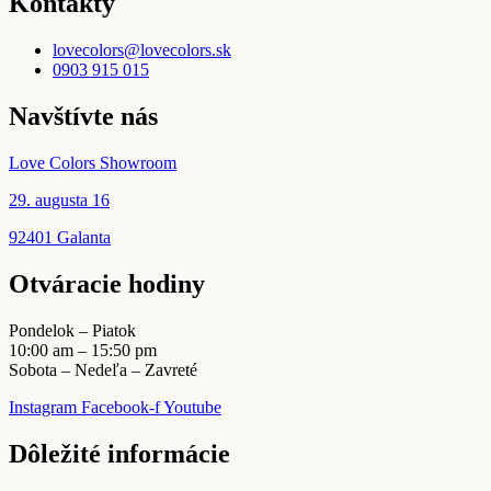
Kontakty
na
variantov.
stránke
Možnosti
produktu.
lovecolors@lovecolors.sk
si
0903 915 015
môžete
vybrať
Navštívte nás
na
stránke
produktu.
Love Colors Showroom
29. augusta 16
92401 Galanta
Otváracie hodiny
Pondelok – Piatok
10:00 am – 15:50 pm
Sobota – Nedeľa – Zavreté
Instagram
Facebook-f
Youtube
Dôležité informácie