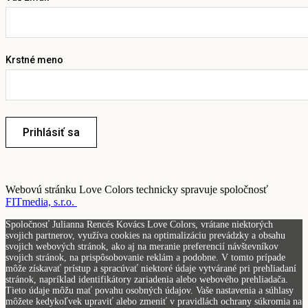
Krstné meno
Prihlásiť sa
Webovú stránku Love Colors technicky spravuje spoločnosť
FITmedia, s.r.o.
Spoločnosť Julianna Rencés Kovács Love Colors, vrátane niektorých
svojich partnerov, využíva cookies na optimalizáciu prevádzky a obsahu
svojich webových stránok, ako aj na meranie preferencií návštevníkov
svojich stránok, na prispôsobovanie reklám a podobne. V tomto prípade
môže získavať prístup a spracúvať niektoré údaje vytvárané pri prehliadaní
stránok, napríklad identifikátory zariadenia alebo webového prehliadača.
Tieto údaje môžu mať povahu osobných údajov. Vaše nastavenia a súhlasy
môžete kedykoľvek upraviť alebo zmeniť v pravidlách ochrany súkromia na