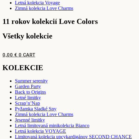
Letná kolekcia Voyage
Zimná kolekcia Love Charms
11 rokov kolekcií Love Colors
Všetky kolekcie
0,00
€
0
CART
KOLEKCIE
Summer serenity
Garden Party
Back to Origins
Letné limitky
Scrap’n’Nap
Pyžamka Sladké Sny
Zimná kolekcia Love Charms
Jesenné limitky
Letná limitovaná minikolekcia Bianco
Letná kolekcia VOYAGE
Limitovaná kolekcia upcykardigánov SECOND CHANCE