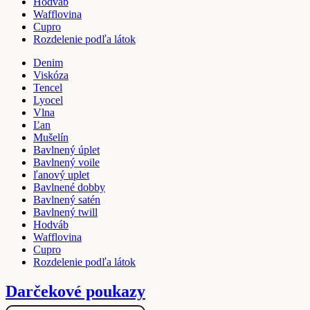
Hodváb
Wafflovina
Cupro
Rozdelenie podľa látok
Denim
Viskóza
Tencel
Lyocel
Vlna
Ľan
Mušelín
Bavlnený úplet
Bavlnený voile
ľanový uplet
Bavlnené dobby
Bavlnený satén
Bavlnený twill
Hodváb
Wafflovina
Cupro
Rozdelenie podľa látok
Darčekové poukazy