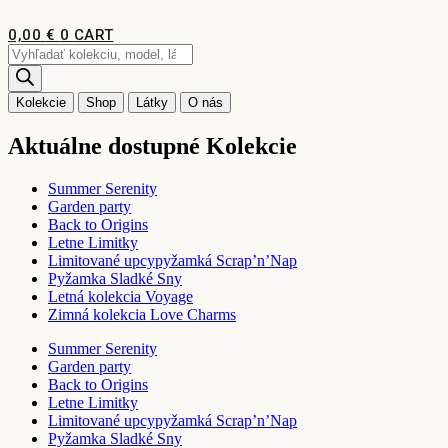
Preskočiť
na
0,00
€
0
CART
obsah
Products
search
Kolekcie
Shop
Látky
O nás
Aktuálne dostupné Kolekcie
Summer Serenity
Garden party
Back to Origins
Letne Limitky
Limitované upcypyžamká Scrap’n’Nap
Pyžamka Sladké Sny
Letná kolekcia Voyage
Zimná kolekcia Love Charms
Summer Serenity
Garden party
Back to Origins
Letne Limitky
Limitované upcypyžamká Scrap’n’Nap
Pyžamka Sladké Sny