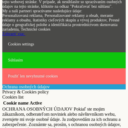
tejto webovej stránke. V prípade, ak nesúhlasíte so spracúvaním osobných
údajov na tejto stránke, kliknite na odkaz "Pokračovať bez súhlasu".
My a naši partneri spracúvame nasledujúce údaje:
Personalizovaná reklama, Personalizované reklamy a obsah, meranie
reklamy a obsahu, štatistiky cieľových skupín a vývoj produktov, Presné
údaje o geografickej polohe a identifikácia prostredníctvom skenovania
zariadenia, Technické cookies
Zobraziť viac.
Cookies settings
Súhlasím
Použiť len nevyhnutné cookies
Ochrana osobných údajov
Privacy & Cookies policy
Cookies list
Cookie name
Active
OCHRANA OSOBNÝCH ÚDAJOV Pokiaľ ste mojim
zákazníkom, odberateľom noviniek alebo návštevníkom webu,
zverujete mi svoje osobné údaje. Ja zodpovedám za ich ochranu a
zabezpečenie. Zoznámte sa, prosím, s ochranou osobných údajov,