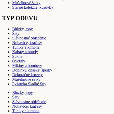
Mušelínové šatky
Staršie kolekcie, kusovky
TYP ODEVU
Blúzky, topy
Šaty
Slávnostné oblečenie
Nohavice, kraťasy
Tuniky a kimona
Kabáty a bundy
Sukne
Overaly
Mikiny a bombery
Doplnky, opasky, šperky
Dekoračné korzety
Mušelínové šatky
Pyžamka Sladké Sny
Blúzky, topy
Šaty
Slávnostné oblečenie
Nohavice, kraťasy
Tuniky a kimona