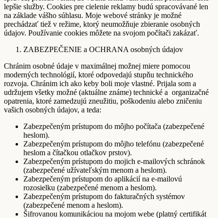
lepšie služby. Cookies pre cielenie reklamy budú spracovávané len
na základe vášho súhlasu. Moje webové stránky je možné
prechádzať tiež v režime, ktorý neumožňuje zbieranie osobných
údajov. Používanie cookies môžete na svojom počítači zakázať.
ZABEZPEČENIE a OCHRANA osobných údajov
Chránim osobné údaje v maximálnej možnej miere pomocou
moderných technológií, ktoré odpovedajú stupňu technického
rozvoja. Chránim ich ako keby boli moje vlastné. Prijala som a
udržujem všetky možné (aktuálne známe) technické a organizačné
opatrenia, ktoré zamedzujú zneužitiu, poškodeniu alebo zničeniu
vašich osobných údajov, a teda:
Zabezpečeným prístupom do môjho počítača (zabezpečené
heslom).
Zabezpečeným prístupom do môjho telefónu (zabezpečené
heslom a čítačkou otlačkov prstov).
Zabezpečeným prístupom do mojich e-mailových schránok
(zabezpečené užívateľským menom a heslom).
Zabezpečeným prístupom do aplikácií na e-mailovú
rozosielku (zabezpečené menom a heslom).
Zabezpečeným prístupom do fakturačných systémov
(zabezpečené menom a heslom).
Šifrovanou komunikáciou na mojom webe (platný certifikát