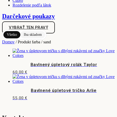
Cupro
Rozdelenie podľa látok
Darčekové poukazy
VYBRAŤ TEN PRAVÝ
Všetko
Iba skladom
Domov
/ Produkt farba / sand
Bavlnený úpletový rolák Taylor
60,00
€
Tento
produkt
má
Bavlnené úpletové tričko Arlie
viacero
variantov.
55,00
€
Možnosti
Tento
si
produkt
môžete
má
vybrať
viacero