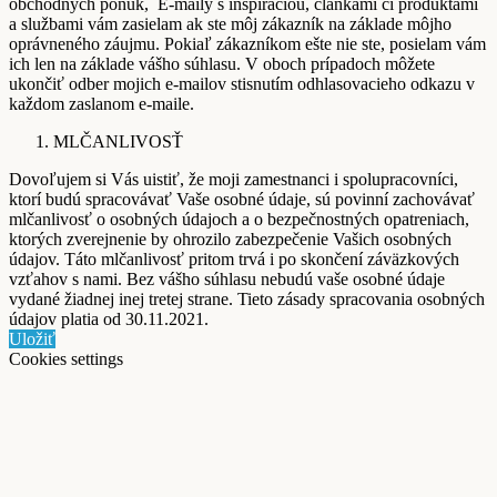
obchodných ponúk, E-maily s inšpiráciou, článkami či produktami
a službami vám zasielam ak ste môj zákazník na základe môjho
oprávneného záujmu. Pokiaľ zákazníkom ešte nie ste, posielam vám
ich len na základe vášho súhlasu. V oboch prípadoch môžete
ukončiť odber mojich e-mailov stisnutím odhlasovacieho odkazu v
každom zaslanom e-maile.
MLČANLIVOSŤ
Dovoľujem si Vás uistiť, že moji zamestnanci i spolupracovníci,
ktorí budú spracovávať Vaše osobné údaje, sú povinní zachovávať
mlčanlivosť o osobných údajoch a o bezpečnostných opatreniach,
ktorých zverejnenie by ohrozilo zabezpečenie Vašich osobných
údajov. Táto mlčanlivosť pritom trvá i po skončení záväzkových
vzťahov s nami. Bez vášho súhlasu nebudú vaše osobné údaje
vydané žiadnej inej tretej strane. Tieto zásady spracovania osobných
údajov platia od 30.11.2021.
Uložiť
Cookies settings