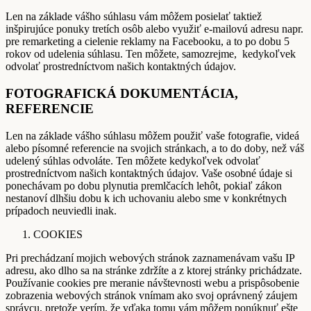
Len na základe vášho súhlasu vám môžem posielať taktiež
inšpirujúce ponuky tretích osôb alebo využiť e-mailovú adresu napr.
pre remarketing a cielenie reklamy na Facebooku, a to po dobu 5
rokov od udelenia súhlasu. Ten môžete, samozrejme, kedykoľvek
odvolať prostredníctvom našich kontaktných údajov.
FOTOGRAFICKÁ DOKUMENTÁCIA,
REFERENCIE
Len na základe vášho súhlasu môžem použiť vaše fotografie, videá
alebo písomné referencie na svojich stránkach, a to do doby, než váš
udelený súhlas odvoláte. Ten môžete kedykoľvek odvolať
prostredníctvom našich kontaktných údajov. Vaše osobné údaje si
ponechávam po dobu plynutia premlčacích lehôt, pokiaľ zákon
nestanoví dlhšiu dobu k ich uchovaniu alebo sme v konkrétnych
prípadoch neuviedli inak.
COOKIES
Pri prechádzaní mojich webových stránok zaznamenávam vašu IP
adresu, ako dlho sa na stránke zdržíte a z ktorej stránky prichádzate.
Používanie cookies pre meranie návštevnosti webu a prispôsobenie
zobrazenia webových stránok vnímam ako svoj oprávnený záujem
správcu, pretože verím, že vďaka tomu vám môžem ponúknuť ešte