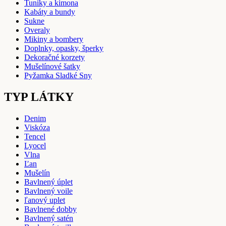
Tuniky a kimona
Kabáty a bundy
Sukne
Overaly
Mikiny a bombery
Doplnky, opasky, šperky
Dekoračné korzety
Mušelínové šatky
Pyžamka Sladké Sny
TYP LÁTKY
Denim
Viskóza
Tencel
Lyocel
Vlna
Ľan
Mušelín
Bavlnený úplet
Bavlnený voile
ľanový uplet
Bavlnené dobby
Bavlnený satén