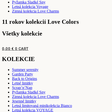
Pyžamka Sladké Sny
Letná kolekcia Voyage
Zimná kolekcia Love Charms
11 rokov kolekcií Love Colors
Všetky kolekcie
0,00
€
0
CART
KOLEKCIE
Summer serenity
Garden Party
Back to Origins
Letné limitky
Scrap’n’Nap
Pyžamka Sladké Sny
Zimná kolekcia Love Charms
Jesenné limitky
Letná limitovaná minikolekcia Bianco
Letná kolekcia VOYAGE