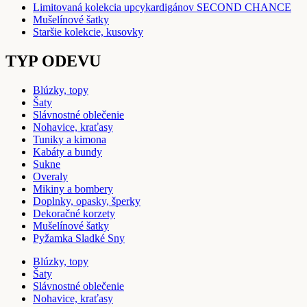
Limitovaná kolekcia upcykardigánov SECOND CHANCE
Mušelínové šatky
Staršie kolekcie, kusovky
TYP ODEVU
Blúzky, topy
Šaty
Slávnostné oblečenie
Nohavice, kraťasy
Tuniky a kimona
Kabáty a bundy
Sukne
Overaly
Mikiny a bombery
Doplnky, opasky, šperky
Dekoračné korzety
Mušelínové šatky
Pyžamka Sladké Sny
Blúzky, topy
Šaty
Slávnostné oblečenie
Nohavice, kraťasy