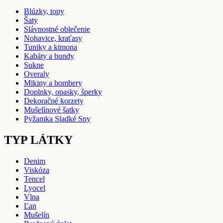
Blúzky, topy
Šaty
Slávnostné oblečenie
Nohavice, kraťasy
Tuniky a kimona
Kabáty a bundy
Sukne
Overaly
Mikiny a bombery
Doplnky, opasky, šperky
Dekoračné korzety
Mušelínové šatky
Pyžamka Sladké Sny
TYP LÁTKY
Denim
Viskóza
Tencel
Lyocel
Vlna
Ľan
Mušelín