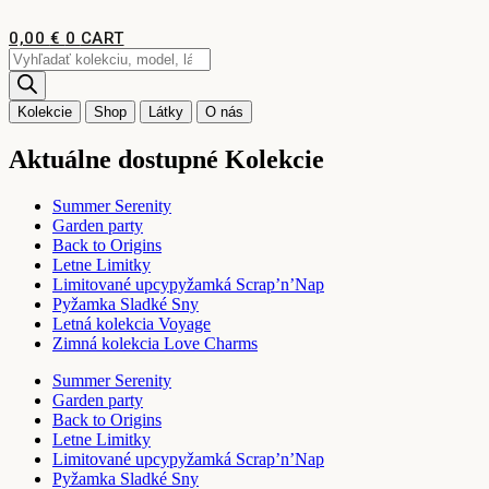
Preskočiť
na
0,00
€
0
CART
obsah
Products
search
Kolekcie
Shop
Látky
O nás
Aktuálne dostupné Kolekcie
Summer Serenity
Garden party
Back to Origins
Letne Limitky
Limitované upcypyžamká Scrap’n’Nap
Pyžamka Sladké Sny
Letná kolekcia Voyage
Zimná kolekcia Love Charms
Summer Serenity
Garden party
Back to Origins
Letne Limitky
Limitované upcypyžamká Scrap’n’Nap
Pyžamka Sladké Sny