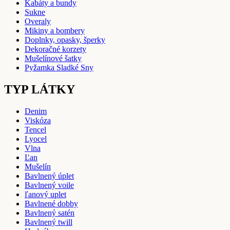
Kabáty a bundy
Sukne
Overaly
Mikiny a bombery
Doplnky, opasky, šperky
Dekoračné korzety
Mušelínové šatky
Pyžamka Sladké Sny
TYP LÁTKY
Denim
Viskóza
Tencel
Lyocel
Vlna
Ľan
Mušelín
Bavlnený úplet
Bavlnený voile
ľanový uplet
Bavlnené dobby
Bavlnený satén
Bavlnený twill