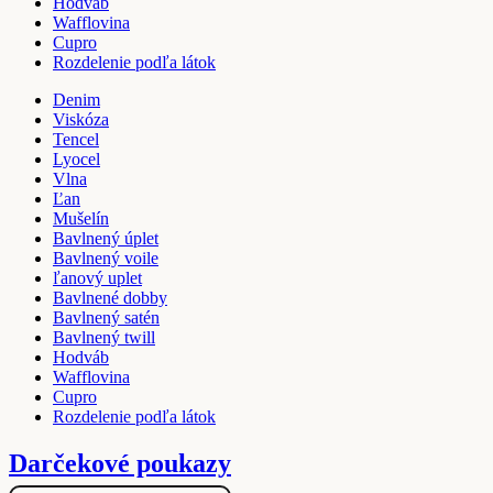
Hodváb
Wafflovina
Cupro
Rozdelenie podľa látok
Denim
Viskóza
Tencel
Lyocel
Vlna
Ľan
Mušelín
Bavlnený úplet
Bavlnený voile
ľanový uplet
Bavlnené dobby
Bavlnený satén
Bavlnený twill
Hodváb
Wafflovina
Cupro
Rozdelenie podľa látok
Darčekové poukazy