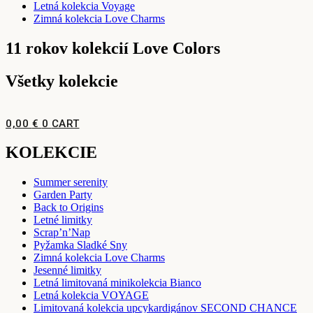
Letná kolekcia Voyage
Zimná kolekcia Love Charms
11 rokov kolekcií Love Colors
Všetky kolekcie
0,00
€
0
CART
KOLEKCIE
Summer serenity
Garden Party
Back to Origins
Letné limitky
Scrap’n’Nap
Pyžamka Sladké Sny
Zimná kolekcia Love Charms
Jesenné limitky
Letná limitovaná minikolekcia Bianco
Letná kolekcia VOYAGE
Limitovaná kolekcia upcykardigánov SECOND CHANCE