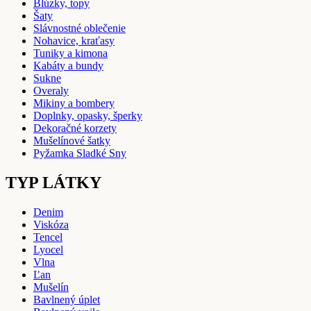
Blúzky, topy
Šaty
Slávnostné oblečenie
Nohavice, kraťasy
Tuniky a kimona
Kabáty a bundy
Sukne
Overaly
Mikiny a bombery
Doplnky, opasky, šperky
Dekoračné korzety
Mušelínové šatky
Pyžamka Sladké Sny
TYP LÁTKY
Denim
Viskóza
Tencel
Lyocel
Vlna
Ľan
Mušelín
Bavlnený úplet