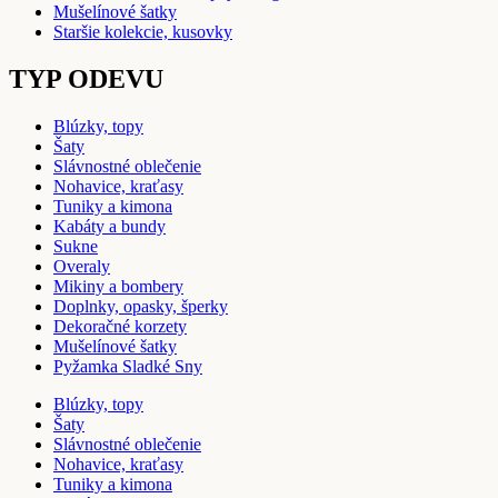
Mušelínové šatky
Staršie kolekcie, kusovky
TYP ODEVU
Blúzky, topy
Šaty
Slávnostné oblečenie
Nohavice, kraťasy
Tuniky a kimona
Kabáty a bundy
Sukne
Overaly
Mikiny a bombery
Doplnky, opasky, šperky
Dekoračné korzety
Mušelínové šatky
Pyžamka Sladké Sny
Blúzky, topy
Šaty
Slávnostné oblečenie
Nohavice, kraťasy
Tuniky a kimona