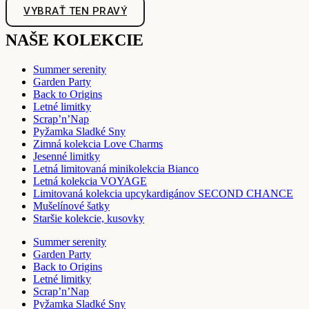
VYBRAŤ TEN PRAVÝ
NAŠE KOLEKCIE
Summer serenity
Garden Party
Back to Origins
Letné limitky
Scrap’n’Nap
Pyžamka Sladké Sny
Zimná kolekcia Love Charms
Jesenné limitky
Letná limitovaná minikolekcia Bianco
Letná kolekcia VOYAGE
Limitovaná kolekcia upcykardigánov SECOND CHANCE
Mušelínové šatky
Staršie kolekcie, kusovky
Summer serenity
Garden Party
Back to Origins
Letné limitky
Scrap’n’Nap
Pyžamka Sladké Sny