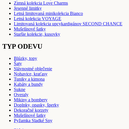
Zimná kolekcia Love Charms
Jesenné limitky
Letná limitovaná minikolekcia Bianco
Letná kolekcia VOYAGE
Limitovaná kolekcia upcykardigánov SECOND CHANCE
Mušelínové šatky
Staršie kolekcie, kusovky
TYP ODEVU
Blúzky, topy
Šaty
Slávnostné oblečenie
Nohavice, kraťasy
Tuniky a kimona
Kabáty a bundy
Sukne
Overaly
Mikiny a bombery
Doplnky, opasky, šperky
Dekoračné korzety
Mušelínové šatky
Pyžamka Sladké Sny