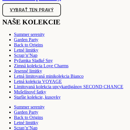
VYBRAŤ TEN PRAVÝ
NAŠE KOLEKCIE
Summer serenity
Garden Party
Back to Origins
Letné limitky
Scrap’n’Nap
Pyžamka Sladké Sny
Zimná kolekcia Love Charms
Jesenné limitky
Letná limitovaná minikolekcia Bianco
Letná kolekcia VOYAGE
Limitovaná kolekcia upcykardigánov SECOND CHANCE
Mušelínové šatky
Staršie kolekcie, kusovky
Summer serenity
Garden Party
Back to Origins
Letné limitky
Scrap’n’Nap