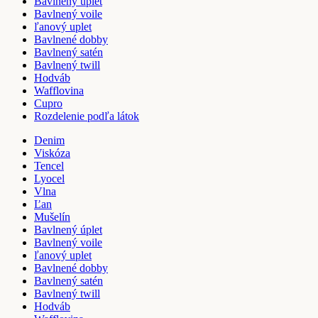
Bavlnený úplet
Bavlnený voile
ľanový uplet
Bavlnené dobby
Bavlnený satén
Bavlnený twill
Hodváb
Wafflovina
Cupro
Rozdelenie podľa látok
Denim
Viskóza
Tencel
Lyocel
Vlna
Ľan
Mušelín
Bavlnený úplet
Bavlnený voile
ľanový uplet
Bavlnené dobby
Bavlnený satén
Bavlnený twill
Hodváb