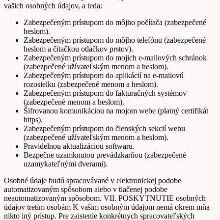
vašich osobných údajov, a teda:
Zabezpečeným prístupom do môjho počítača (zabezpečené
heslom).
Zabezpečeným prístupom do môjho telefónu (zabezpečené
heslom a čítačkou otlačkov prstov).
Zabezpečeným prístupom do mojich e-mailových schránok
(zabezpečené užívateľským menom a heslom).
Zabezpečeným prístupom do aplikácií na e-mailovú
rozosielku (zabezpečené menom a heslom).
Zabezpečeným prístupom do fakturačných systémov
(zabezpečené menom a heslom).
Šifrovanou komunikáciou na mojom webe (platný certifikát
https).
Zabezpečeným prístupom do členských sekcií webu
(zabezpečené užívateľským menom a heslom).
Pravidelnou aktualizáciou softwaru.
Bezpečne uzamknutou prevádzkarňou (zabezpečené
uzamykateľnými dverami).
Osobné údaje budú spracovávané v elektronickej podobe
automatizovaným spôsobom alebo v tlačenej podobe
neautomatizovaným spôsobom. VII. POSKYTNUTIE osobných
údajov tretím osobám K vašim osobným údajom nemá okrem mňa
nikto iný prístup. Pre zaistenie konkrétnych spracovateľských