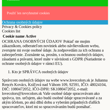
Použiť len nevyhnutné cookies
Ochrana osobných údajov
Privacy & Cookies policy
Cookies list
Cookie name
Active
OCHRANA OSOBNÝCH ÚDAJOV Pokiaľ ste mojim
zákazníkom, odberateľom noviniek alebo návštevníkom webu,
zverujete mi svoje osobné údaje. Ja zodpovedám za ich ochranu a
zabezpečenie. Zoznámte sa, prosím, s ochranou osobných údajov,
zásadami a právami, ktoré máte v súvislosti s GDPR (Nariadenie o
ochrane osobných údajov v rámci EU).
Kto je SPRÁVCA osobných údajov
Správcom osobných údajov na webe www.lovecolors.sk je Julianna
Rencés Kovács, Kráľová nad Váhom 109, 92591, IČO: 48024104,
DIČ: 1080472052, IČO-DPH: SK1080472052, e-mail:
lovecolors@lovecolors.sk Vaše osobné údaje spracovávam ako
správca, tzn. určujem, ako budú osobné údaje spracovávané a za
akým účelom, po akú dlhú dobu a vyberám prípadných ďalších
spracovateľov, ktorí mi so spracovávaním budú pomáhať.