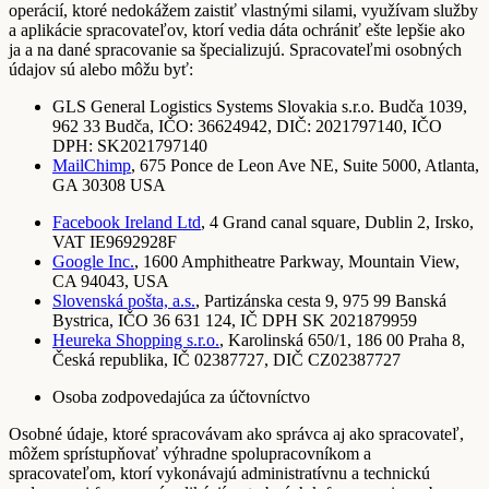
operácií, ktoré nedokážem zaistiť vlastnými silami, využívam služby
a aplikácie spracovateľov, ktorí vedia dáta ochrániť ešte lepšie ako
ja a na dané spracovanie sa špecializujú. Spracovateľmi osobných
údajov sú alebo môžu byť:
GLS General Logistics Systems Slovakia s.r.o. Budča 1039,
962 33 Budča, IČO: 36624942, DIČ: 2021797140, IČO
DPH: SK2021797140
MailChimp
, 675 Ponce de Leon Ave NE, Suite 5000, Atlanta,
GA 30308 USA
Facebook Ireland Ltd
, 4 Grand canal square, Dublin 2, Irsko,
VAT IE9692928F
Google Inc.
, 1600 Amphitheatre Parkway, Mountain View,
CA 94043, USA
Slovenská pošta, a.s.
, Partizánska cesta 9, 975 99 Banská
Bystrica, IČO 36 631 124, IČ DPH SK 2021879959
Heureka Shopping s.r.o.
, Karolinská 650/1, 186 00 Praha 8,
Česká republika, IČ 02387727, DIČ CZ02387727
Osoba zodpovedajúca za účtovníctvo
Osobné údaje, ktoré spracovávam ako správca aj ako spracovateľ,
môžem sprístupňovať výhradne spolupracovníkom a
spracovateľom, ktorí vykonávajú administratívnu a technickú