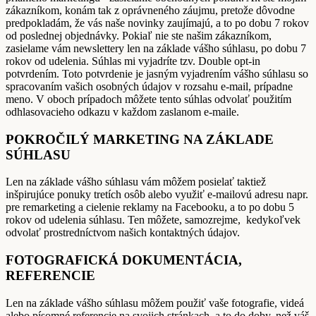
zákazníkom, konám tak z oprávneného záujmu, pretože dôvodne
predpokladám, že vás naše novinky zaujímajú, a to po dobu 7 rokov
od poslednej objednávky. Pokiaľ nie ste našim zákazníkom,
zasielame vám newslettery len na základe vášho súhlasu, po dobu 7
rokov od udelenia. Súhlas mi vyjadríte tzv. Double opt-in
potvrdením. Toto potvrdenie je jasným vyjadrením vášho súhlasu so
spracovaním vašich osobných údajov v rozsahu e-mail, prípadne
meno. V oboch prípadoch môžete tento súhlas odvolať použitím
odhlasovacieho odkazu v každom zaslanom e-maile.
POKROČILÝ MARKETING NA ZÁKLADE
SÚHLASU
Len na základe vášho súhlasu vám môžem posielať taktiež
inšpirujúce ponuky tretích osôb alebo využiť e-mailovú adresu napr.
pre remarketing a cielenie reklamy na Facebooku, a to po dobu 5
rokov od udelenia súhlasu. Ten môžete, samozrejme, kedykoľvek
odvolať prostredníctvom našich kontaktných údajov.
FOTOGRAFICKÁ DOKUMENTÁCIA,
REFERENCIE
Len na základe vášho súhlasu môžem použiť vaše fotografie, videá
alebo písomné referencie na svojich stránkach, a to do doby, než váš