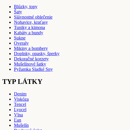
Blúzky, topy
Šaty
Slávnostné oblečenie
Nohavice, kraťasy
Tuniky a kimona
Kabáty a bundy
Sukne
Overaly
Mikiny a bombery
Doplnky, opasky, šperky
Dekoračné korzety
Mušelínové šatky
Pyžamka Sladké Sny
TYP LÁTKY
Denim
Viskóza
Tencel
Lyocel
Vlna
Ľan
Mušelín