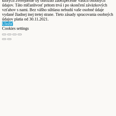
ktorých zverejnenie by ohrozilo zabezpečenie Vašich osobných
údajov. Táto mlčanlivosť pritom trvá i po skončení záväzkových
vzťahov s nami. Bez vášho súhlasu nebudú vaše osobné údaje
vydané žiadnej inej tretej strane. Tieto zásady spracovania osobných
údajov platia od 30.11.2021.
Uložiť
Cookies settings