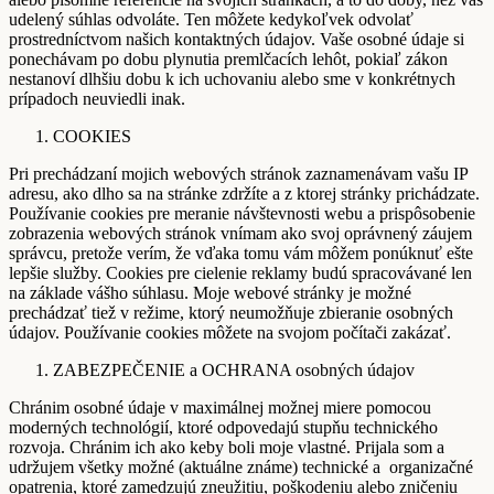
udelený súhlas odvoláte. Ten môžete kedykoľvek odvolať
prostredníctvom našich kontaktných údajov. Vaše osobné údaje si
ponechávam po dobu plynutia premlčacích lehôt, pokiaľ zákon
nestanoví dlhšiu dobu k ich uchovaniu alebo sme v konkrétnych
prípadoch neuviedli inak.
COOKIES
Pri prechádzaní mojich webových stránok zaznamenávam vašu IP
adresu, ako dlho sa na stránke zdržíte a z ktorej stránky prichádzate.
Používanie cookies pre meranie návštevnosti webu a prispôsobenie
zobrazenia webových stránok vnímam ako svoj oprávnený záujem
správcu, pretože verím, že vďaka tomu vám môžem ponúknuť ešte
lepšie služby. Cookies pre cielenie reklamy budú spracovávané len
na základe vášho súhlasu. Moje webové stránky je možné
prechádzať tiež v režime, ktorý neumožňuje zbieranie osobných
údajov. Používanie cookies môžete na svojom počítači zakázať.
ZABEZPEČENIE a OCHRANA osobných údajov
Chránim osobné údaje v maximálnej možnej miere pomocou
moderných technológií, ktoré odpovedajú stupňu technického
rozvoja. Chránim ich ako keby boli moje vlastné. Prijala som a
udržujem všetky možné (aktuálne známe) technické a organizačné
opatrenia, ktoré zamedzujú zneužitiu, poškodeniu alebo zničeniu