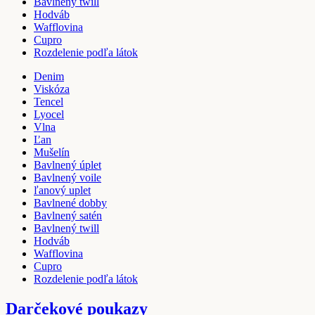
Bavlnený twill
Hodváb
Wafflovina
Cupro
Rozdelenie podľa látok
Denim
Viskóza
Tencel
Lyocel
Vlna
Ľan
Mušelín
Bavlnený úplet
Bavlnený voile
ľanový uplet
Bavlnené dobby
Bavlnený satén
Bavlnený twill
Hodváb
Wafflovina
Cupro
Rozdelenie podľa látok
Darčekové poukazy