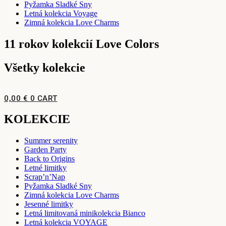
Pyžamka Sladké Sny
Letná kolekcia Voyage
Zimná kolekcia Love Charms
11 rokov kolekcií Love Colors
Všetky kolekcie
0,00
€
0
CART
KOLEKCIE
Summer serenity
Garden Party
Back to Origins
Letné limitky
Scrap’n’Nap
Pyžamka Sladké Sny
Zimná kolekcia Love Charms
Jesenné limitky
Letná limitovaná minikolekcia Bianco
Letná kolekcia VOYAGE