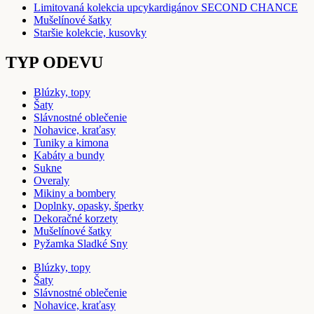
Limitovaná kolekcia upcykardigánov SECOND CHANCE
Mušelínové šatky
Staršie kolekcie, kusovky
TYP ODEVU
Blúzky, topy
Šaty
Slávnostné oblečenie
Nohavice, kraťasy
Tuniky a kimona
Kabáty a bundy
Sukne
Overaly
Mikiny a bombery
Doplnky, opasky, šperky
Dekoračné korzety
Mušelínové šatky
Pyžamka Sladké Sny
Blúzky, topy
Šaty
Slávnostné oblečenie
Nohavice, kraťasy