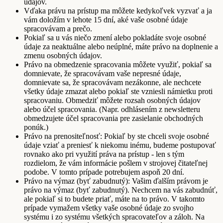
údajov.
Vďaka právu na prístup ma môžete kedykoľvek vyzvať a ja
vám doložím v lehote 15 dní, aké vaše osobné údaje
spracovávam a prečo.
Pokiaľ sa u vás niečo zmení alebo pokladáte svoje osobné
údaje za neaktuálne alebo neúplné, máte právo na doplnenie a
zmenu osobných údajov.
Právo na obmedzenie spracovania môžete využiť, pokiaľ sa
domnievate, že spracovávam vaše nepresné údaje,
domnievate sa, že spracovávam nezákonne, ale nechcete
všetky údaje zmazat alebo pokiaľ ste vzniesli námietku proti
spracovaniu. Obmedziť môžete rozsah osobných údajov
alebo účel spracovania. (Napr. odhlásením z newsletteru
obmedzujete účel spracovania pre zasielanie obchodných
ponúk.)
Právo na prenositeľnosť: Pokiaľ by ste chceli svoje osobné
údaje vziať a preniesť k niekomu inému, budeme postupovať
rovnako ako pri využití práva na prístup - len s tým
rozdielom, že vám informácie pošlem v strojovej čitateľnej
podobe. V tomto prípade potrebujem aspoň 20 dní.
Právo na výmaz (byť zabudnutý): Vašim ďalším právom je
právo na výmaz (byť zabudnutý). Nechcem na vás zabudnúť,
ale pokiaľ si to budete priať, máte na to právo. V takomto
prípade vymažem všetky vaše osobné údaje zo svojho
systému i zo systému všetkých spracovateľov a záloh. Na