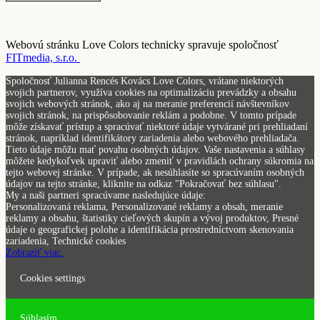
Webovú stránku Love Colors technicky spravuje spoločnosť
FITmedia, s.r.o.
Spoločnosť Julianna Rencés Kovács Love Colors, vrátane niektorých
svojich partnerov, využíva cookies na optimalizáciu prevádzky a obsahu
svojich webových stránok, ako aj na meranie preferencií návštevníkov
svojich stránok, na prispôsobovanie reklám a podobne. V tomto prípade
môže získavať prístup a spracúvať niektoré údaje vytvárané pri prehliadaní
stránok, napríklad identifikátory zariadenia alebo webového prehliadača.
Tieto údaje môžu mať povahu osobných údajov. Vaše nastavenia a súhlasy
môžete kedykoľvek upraviť alebo zmeniť v pravidlách ochrany súkromia na
tejto webovej stránke. V prípade, ak nesúhlasíte so spracúvaním osobných
údajov na tejto stránke, kliknite na odkaz "Pokračovať bez súhlasu".
My a naši partneri spracúvame nasledujúce údaje:
Personalizovaná reklama, Personalizované reklamy a obsah, meranie
reklamy a obsahu, štatistiky cieľových skupín a vývoj produktov, Presné
údaje o geografickej polohe a identifikácia prostredníctvom skenovania
zariadenia, Technické cookies
Zobraziť viac.
Cookies settings
Súhlasím