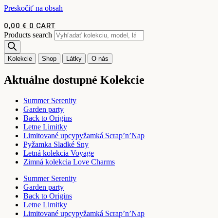
Preskočiť na obsah
0,00
€
0
CART
Products search
Kolekcie
Shop
Látky
O nás
Aktuálne dostupné Kolekcie
Summer Serenity
Garden party
Back to Origins
Letne Limitky
Limitované upcypyžamká Scrap’n’Nap
Pyžamka Sladké Sny
Letná kolekcia Voyage
Zimná kolekcia Love Charms
Summer Serenity
Garden party
Back to Origins
Letne Limitky
Limitované upcypyžamká Scrap’n’Nap