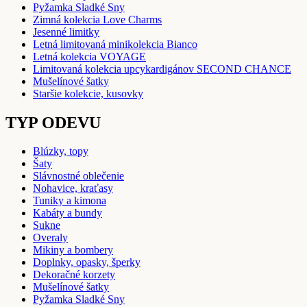
Pyžamka Sladké Sny
Zimná kolekcia Love Charms
Jesenné limitky
Letná limitovaná minikolekcia Bianco
Letná kolekcia VOYAGE
Limitovaná kolekcia upcykardigánov SECOND CHANCE
Mušelínové šatky
Staršie kolekcie, kusovky
TYP ODEVU
Blúzky, topy
Šaty
Slávnostné oblečenie
Nohavice, kraťasy
Tuniky a kimona
Kabáty a bundy
Sukne
Overaly
Mikiny a bombery
Doplnky, opasky, šperky
Dekoračné korzety
Mušelínové šatky
Pyžamka Sladké Sny