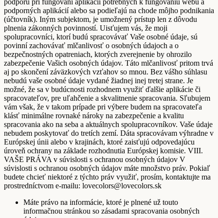
podporu pri fungovaní aplikácií potrebných k fungovaniu webu a
podporných aplikácií alebo sa podieľajú na chode môjho podnikania
(účtovník). Iným subjektom, je umožnený prístup len z dôvodu
plnenia zákonných povinností. Uisťujem vás, že moji
spolupracovníci, ktorí budú spracovávať Vaše osobné údaje, sú
povinní zachovávať mlčanlivosť o osobných údajoch a o
bezpečnostných opatreniach, ktorých zverejnenie by ohrozilo
zabezpečenie Vašich osobných údajov. Táto mlčanlivosť pritom trvá
aj po skončení záväzkových vzťahov so mnou. Bez vášho súhlasu
nebudú vaše osobné údaje vydané žiadnej inej tretej strane. Je
možné, že sa v budúcnosti rozhodnem využiť ďalšie aplikácie či
spracovateľov, pre uľahčenie a skvalitnenie spracovania. Sľubujem
vám však, že v takom prípade pri výbere budem na spracovateľa
klásť minimálne rovnaké nároky na zabezpečenie a kvalitu
spracovania ako na seba a aktuálnych spolupracovníkov. Vaše údaje
nebudem poskytovať do tretích zemí. Dáta spracovávam výhradne v
Európskej únii alebo v krajinách, ktoré zaisťujú odpovedajúcu
úroveň ochrany na základe rozhodnutia Európskej komisie. VIII.
VAŠE PRÁVA v súvislosti s ochranou osobných údajov V
súvislosti s ochranou osobných údajov máte množstvo práv. Pokiaľ
budete chcieť niektoré z týchto práv využiť, prosím, kontaktujte ma
prostredníctvom e-mailu: lovecolors@lovecolors.sk
Máte právo na informácie, ktoré je plnené už touto
informačnou stránkou so zásadami spracovania osobných