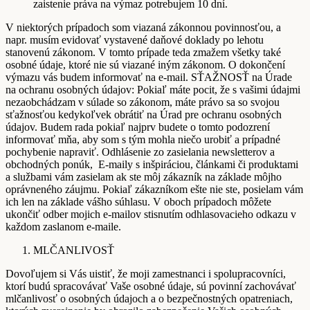
zaistenie práva na výmaz potrebujem 10 dní.
V niektorých prípadoch som viazaná zákonnou povinnosťou, a
napr. musím evidovať vystavené daňové doklady po lehotu
stanovenú zákonom. V tomto prípade teda zmažem všetky také
osobné údaje, ktoré nie sú viazané iným zákonom. O dokončení
výmazu vás budem informovať na e-mail. SŤAŽNOSŤ na Úrade
na ochranu osobných údajov: Pokiaľ máte pocit, že s vašimi údajmi
nezaobchádzam v súlade so zákonom, máte právo sa so svojou
sťažnosťou kedykoľvek obrátiť na Úrad pre ochranu osobných
údajov. Budem rada pokiaľ najprv budete o tomto podozrení
informovať mňa, aby som s tým mohla niečo urobiť a prípadné
pochybenie napraviť. Odhlásenie zo zasielania newsletterov a
obchodných ponúk, E-maily s inšpiráciou, článkami či produktami
a službami vám zasielam ak ste môj zákazník na základe môjho
oprávneného záujmu. Pokiaľ zákazníkom ešte nie ste, posielam vám
ich len na základe vášho súhlasu. V oboch prípadoch môžete
ukončiť odber mojich e-mailov stisnutím odhlasovacieho odkazu v
každom zaslanom e-maile.
MLČANLIVOSŤ
Dovoľujem si Vás uistiť, že moji zamestnanci i spolupracovníci,
ktorí budú spracovávať Vaše osobné údaje, sú povinní zachovávať
mlčanlivosť o osobných údajoch a o bezpečnostných opatreniach,