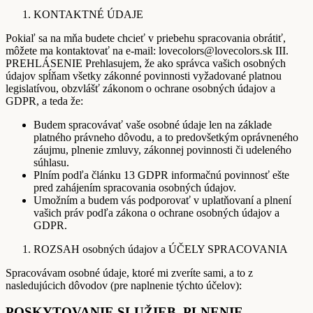
KONTAKTNÉ ÚDAJE
Pokiaľ sa na mňa budete chcieť v priebehu spracovania obrátiť,
môžete ma kontaktovať na e-mail: lovecolors@lovecolors.sk III.
PREHLÁSENIE Prehlasujem, že ako správca vašich osobných
údajov spĺňam všetky zákonné povinnosti vyžadované platnou
legislatívou, obzvlášť zákonom o ochrane osobných údajov a
GDPR, a teda že:
Budem spracovávať vaše osobné údaje len na základe
platného právneho dôvodu, a to predovšetkým oprávneného
záujmu, plnenie zmluvy, zákonnej povinnosti či udeleného
súhlasu.
Plním podľa článku 13 GDPR informačnú povinnosť ešte
pred zahájením spracovania osobných údajov.
Umožním a budem vás podporovať v uplatňovaní a plnení
vašich práv podľa zákona o ochrane osobných údajov a
GDPR.
ROZSAH osobných údajov a ÚČELY SPRACOVANIA
Spracovávam osobné údaje, ktoré mi zveríte sami, a to z
nasledujúcich dôvodov (pre naplnenie týchto účelov):
POSKYTOVANIE SLUŽIEB, PLNENIE