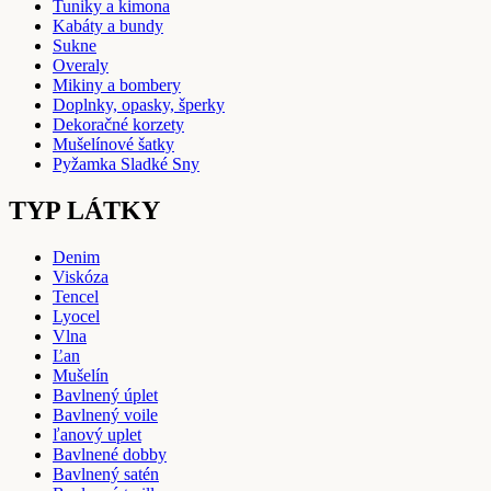
Tuniky a kimona
Kabáty a bundy
Sukne
Overaly
Mikiny a bombery
Doplnky, opasky, šperky
Dekoračné korzety
Mušelínové šatky
Pyžamka Sladké Sny
TYP LÁTKY
Denim
Viskóza
Tencel
Lyocel
Vlna
Ľan
Mušelín
Bavlnený úplet
Bavlnený voile
ľanový uplet
Bavlnené dobby
Bavlnený satén