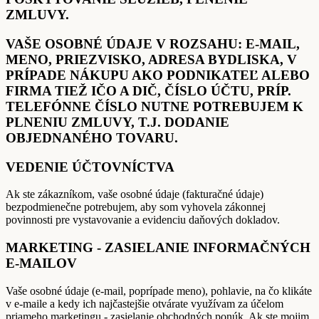
ZMLUVY.
VAŠE OSOBNÉ ÚDAJE V ROZSAHU: E-MAIL,
MENO, PRIEZVISKO, ADRESA BYDLISKA, V
PRÍPADE NÁKUPU AKO PODNIKATEĽ ALEBO
FIRMA TIEŽ IČO A DIČ, ČÍSLO ÚČTU, PRÍP.
TELEFÓNNE ČÍSLO NUTNE POTREBUJEM K
PLNENIU ZMLUVY, T.J. DODANIE
OBJEDNANÉHO TOVARU.
VEDENIE ÚČTOVNÍCTVA
Ak ste zákazníkom, vaše osobné údaje (fakturačné údaje)
bezpodmienečne potrebujem, aby som vyhovela zákonnej
povinnosti pre vystavovanie a evidenciu daňových dokladov.
MARKETING - ZASIELANIE INFORMAČNÝCH
E-MAILOV
Vaše osobné údaje (e-mail, poprípade meno), pohlavie, na čo klikáte
v e-maile a kedy ich najčastejšie otvárate využívam za účelom
priameho marketingu - zasielanie obchodných ponúk. Ak ste mojim