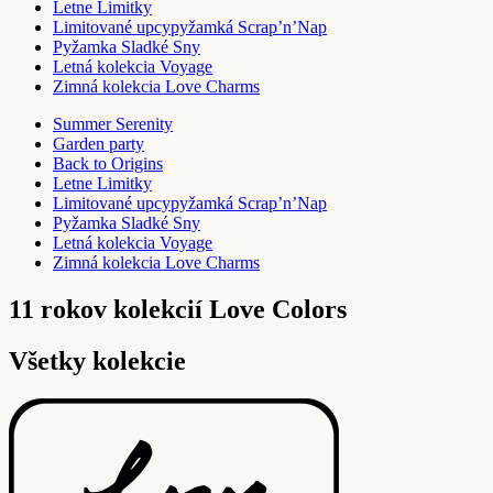
Letne Limitky
Limitované upcypyžamká Scrap’n’Nap
Pyžamka Sladké Sny
Letná kolekcia Voyage
Zimná kolekcia Love Charms
Summer Serenity
Garden party
Back to Origins
Letne Limitky
Limitované upcypyžamká Scrap’n’Nap
Pyžamka Sladké Sny
Letná kolekcia Voyage
Zimná kolekcia Love Charms
11 rokov kolekcií Love Colors
Všetky kolekcie