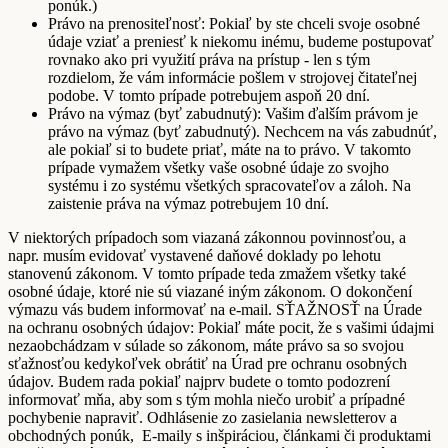
ponúk.)
Právo na prenositeľnosť: Pokiaľ by ste chceli svoje osobné
údaje vziať a preniesť k niekomu inému, budeme postupovať
rovnako ako pri využití práva na prístup - len s tým
rozdielom, že vám informácie pošlem v strojovej čitateľnej
podobe. V tomto prípade potrebujem aspoň 20 dní.
Právo na výmaz (byť zabudnutý): Vašim ďalším právom je
právo na výmaz (byť zabudnutý). Nechcem na vás zabudnúť,
ale pokiaľ si to budete priať, máte na to právo. V takomto
prípade vymažem všetky vaše osobné údaje zo svojho
systému i zo systému všetkých spracovateľov a záloh. Na
zaistenie práva na výmaz potrebujem 10 dní.
V niektorých prípadoch som viazaná zákonnou povinnosťou, a
napr. musím evidovať vystavené daňové doklady po lehotu
stanovenú zákonom. V tomto prípade teda zmažem všetky také
osobné údaje, ktoré nie sú viazané iným zákonom. O dokončení
výmazu vás budem informovať na e-mail. SŤAŽNOSŤ na Úrade
na ochranu osobných údajov: Pokiaľ máte pocit, že s vašimi údajmi
nezaobchádzam v súlade so zákonom, máte právo sa so svojou
sťažnosťou kedykoľvek obrátiť na Úrad pre ochranu osobných
údajov. Budem rada pokiaľ najprv budete o tomto podozrení
informovať mňa, aby som s tým mohla niečo urobiť a prípadné
pochybenie napraviť. Odhlásenie zo zasielania newsletterov a
obchodných ponúk, E-maily s inšpiráciou, článkami či produktami