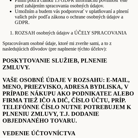
Plním podľa článku 13 GDPR informačnú povinnosť ešte
pred zahájením spracovania osobných údajov.
Umožním a budem vás podporovať v uplatňovaní a plnení
vašich práv podľa zákona o ochrane osobných údajov a
GDPR.
ROZSAH osobných údajov a ÚČELY SPRACOVANIA
Spracovávam osobné údaje, ktoré mi zveríte sami, a to z
nasledujúcich dôvodov (pre naplnenie týchto účelov):
POSKYTOVANIE SLUŽIEB, PLNENIE
ZMLUVY.
VAŠE OSOBNÉ ÚDAJE V ROZSAHU: E-MAIL,
MENO, PRIEZVISKO, ADRESA BYDLISKA, V
PRÍPADE NÁKUPU AKO PODNIKATEĽ ALEBO
FIRMA TIEŽ IČO A DIČ, ČÍSLO ÚČTU, PRÍP.
TELEFÓNNE ČÍSLO NUTNE POTREBUJEM K
PLNENIU ZMLUVY, T.J. DODANIE
OBJEDNANÉHO TOVARU.
VEDENIE ÚČTOVNÍCTVA