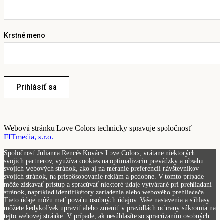
Krstné meno
Prihlásiť sa
Webovú stránku Love Colors technicky spravuje spoločnosť
FITmedia, s.r.o.
Spoločnosť Julianna Rencés Kovács Love Colors, vrátane niektorých
svojich partnerov, využíva cookies na optimalizáciu prevádzky a obsahu
svojich webových stránok, ako aj na meranie preferencií návštevníkov
svojich stránok, na prispôsobovanie reklám a podobne. V tomto prípade
môže získavať prístup a spracúvať niektoré údaje vytvárané pri prehliadaní
stránok, napríklad identifikátory zariadenia alebo webového prehliadača.
Tieto údaje môžu mať povahu osobných údajov. Vaše nastavenia a súhlasy
môžete kedykoľvek upraviť alebo zmeniť v pravidlách ochrany súkromia na
tejto webovej stránke. V prípade, ak nesúhlasíte so spracúvaním osobných