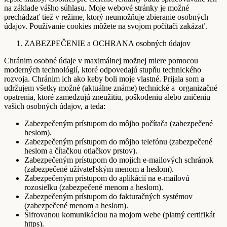
na základe vášho súhlasu. Moje webové stránky je možné
prechádzať tiež v režime, ktorý neumožňuje zbieranie osobných
údajov. Používanie cookies môžete na svojom počítači zakázať.
ZABEZPEČENIE a OCHRANA osobných údajov
Chránim osobné údaje v maximálnej možnej miere pomocou
moderných technológií, ktoré odpovedajú stupňu technického
rozvoja. Chránim ich ako keby boli moje vlastné. Prijala som a
udržujem všetky možné (aktuálne známe) technické a organizačné
opatrenia, ktoré zamedzujú zneužitiu, poškodeniu alebo zničeniu
vašich osobných údajov, a teda:
Zabezpečeným prístupom do môjho počítača (zabezpečené
heslom).
Zabezpečeným prístupom do môjho telefónu (zabezpečené
heslom a čítačkou otlačkov prstov).
Zabezpečeným prístupom do mojich e-mailových schránok
(zabezpečené užívateľským menom a heslom).
Zabezpečeným prístupom do aplikácií na e-mailovú
rozosielku (zabezpečené menom a heslom).
Zabezpečeným prístupom do fakturačných systémov
(zabezpečené menom a heslom).
Šifrovanou komunikáciou na mojom webe (platný certifikát
https).