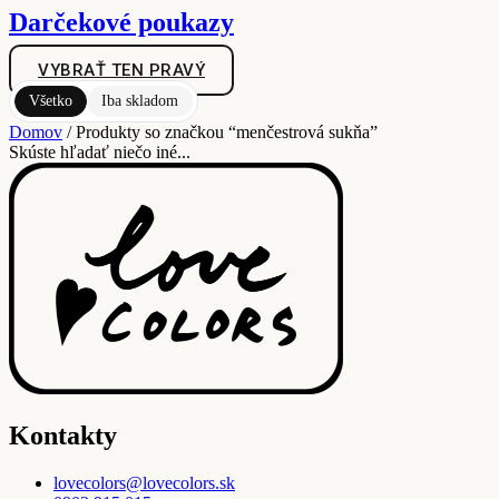
Darčekové poukazy
VYBRAŤ TEN PRAVÝ
Všetko
Iba skladom
Domov
/ Produkty so značkou “menčestrová sukňa”
Skúste hľadať niečo iné...
Kontakty
lovecolors@lovecolors.sk