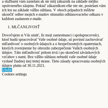
a službami vám zasielam ak ste môj zákazník na základe môjho
oprávneného záujmu. Pokiaľ zákazníkom ešte nie ste, posielam vám
ich len na základe vášho súhlasu. V oboch prípadoch môžete
ukončiť odber mojich e-mailov stisnutím odhlasovacieho odkazu v
každom zaslanom e-maile.
MLČANLIVOSŤ
Dovoľujem si Vás uistiť, že moji zamestnanci i spolupracovníci,
ktorí budú spracovávať Vaše osobné údaje, sú povinní zachovávať
mlčanlivosť o osobných údajoch a o bezpečnostných opatreniach,
ktorých zverejnenie by ohrozilo zabezpečenie Vašich osobných
údajov. Táto mlčanlivosť pritom trvá i po skončení záväzkových
vzťahov s nami. Bez vášho súhlasu nebudú vaše osobné údaje
vydané žiadnej inej tretej strane. Tieto zásady spracovania osobných
údajov platia od 30.11.2021.
Uložiť
Cookies settings