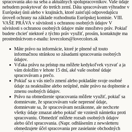
spracovania ako na seba a aktuálnych spolupracovníkov. Vaše údaje
nebudem poskytovať do tretích zemí. Dáta spracovávam výhradne v
Európskej únii alebo v krajinách, ktoré zaisťujú odpovedajúcu
úroveň ochrany na základe rozhodnutia Európskej komisie. VIII.
VAŠE PRÁVA v súvislosti s ochranou osobných údajov V
súvislosti s ochranou osobných údajov máte množstvo práv. Pokiaľ
budete chcieť niektoré z týchto práv využiť, prosím, kontaktujte ma
prostredníctvom e-mailu: lovecolors@lovecolors.sk
Máte právo na informácie, ktoré je plnené už touto
informačnou stránkou so zásadami spracovania osobných
údajov.
Vďaka právu na prístup ma môžete kedykoľvek vyzvať a ja
vám doložím v lehote 15 dní, aké vaše osobné údaje
spracovávam a prečo.
Pokiaľ sa u vás niečo zmení alebo pokladáte svoje osobné
údaje za neaktuálne alebo neúplné, máte právo na doplnenie a
zmenu osobných údajov.
Právo na obmedzenie spracovania môžete využiť, pokiaľ sa
domnievate, že spracovávam vaše nepresné údaje,
domnievate sa, že spracovávam nezákonne, ale nechcete
všetky údaje zmazat alebo pokiaľ ste vzniesli námietku proti
spracovaniu. Obmedziť môžete rozsah osobných údajov
alebo účel spracovania. (Napr. odhlásením z newsletteru
obmedzujete účel spracovania pre zasielanie obchodných