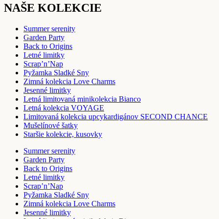
NAŠE KOLEKCIE
Summer serenity
Garden Party
Back to Origins
Letné limitky
Scrap’n’Nap
Pyžamka Sladké Sny
Zimná kolekcia Love Charms
Jesenné limitky
Letná limitovaná minikolekcia Bianco
Letná kolekcia VOYAGE
Limitovaná kolekcia upcykardigánov SECOND CHANCE
Mušelínové šatky
Staršie kolekcie, kusovky
Summer serenity
Garden Party
Back to Origins
Letné limitky
Scrap’n’Nap
Pyžamka Sladké Sny
Zimná kolekcia Love Charms
Jesenné limitky