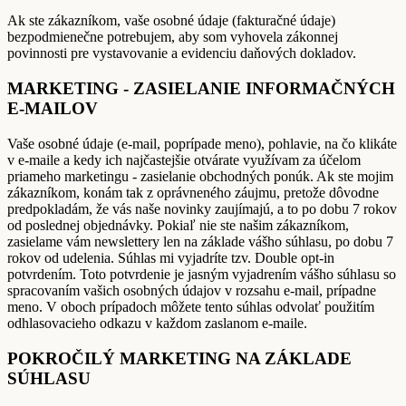
Ak ste zákazníkom, vaše osobné údaje (fakturačné údaje)
bezpodmienečne potrebujem, aby som vyhovela zákonnej
povinnosti pre vystavovanie a evidenciu daňových dokladov.
MARKETING - ZASIELANIE INFORMAČNÝCH
E-MAILOV
Vaše osobné údaje (e-mail, poprípade meno), pohlavie, na čo klikáte
v e-maile a kedy ich najčastejšie otvárate využívam za účelom
priameho marketingu - zasielanie obchodných ponúk. Ak ste mojim
zákazníkom, konám tak z oprávneného záujmu, pretože dôvodne
predpokladám, že vás naše novinky zaujímajú, a to po dobu 7 rokov
od poslednej objednávky. Pokiaľ nie ste našim zákazníkom,
zasielame vám newslettery len na základe vášho súhlasu, po dobu 7
rokov od udelenia. Súhlas mi vyjadríte tzv. Double opt-in
potvrdením. Toto potvrdenie je jasným vyjadrením vášho súhlasu so
spracovaním vašich osobných údajov v rozsahu e-mail, prípadne
meno. V oboch prípadoch môžete tento súhlas odvolať použitím
odhlasovacieho odkazu v každom zaslanom e-maile.
POKROČILÝ MARKETING NA ZÁKLADE
SÚHLASU