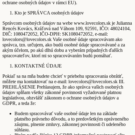
ochrane osobných údajov v rámci EU).
Kto je SPRÁVCA osobných údajov
Správcom osobných údajov na webe www.lovecolors.sk je Julianna
Rencés Kovács, Kráľová nad Váhom 109, 92591, IČO: 48024104,
DIČ: 1080472052, IČO-DPH: SK1080472052, e-mail:
lovecolors@lovecolors.sk Vaše osobné údaje spracovávam ako
správca, tzn. určujem, ako budú osobné údaje spracovávané a za
akým účelom, po akú dlhú dobu a vyberám prípadných ďalších
spracovateľov, ktorí mi so spracovávaním budú pomáhať.
KONTAKTNÉ ÚDAJE
Pokiaľ sa na mňa budete chcieť v priebehu spracovania obrátiť,
môžete ma kontaktovať na e-mail: lovecolors@lovecolors.sk III.
PREHLÁSENIE Prehlasujem, že ako správca vašich osobných
údajov spĺňam všetky zákonné povinnosti vyžadované platnou
legislatívou, obzvlášť zákonom o ochrane osobných údajov a
GDPR, a teda že:
Budem spracovávať vaše osobné údaje len na základe
platného právneho dôvodu, a to predovšetkým oprávneného
záujmu, plnenie zmluvy, zákonnej povinnosti či udeleného
súhlasu.