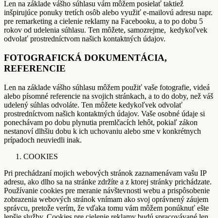
Len na základe vášho súhlasu vám môžem posielať taktiež
inšpirujúce ponuky tretích osôb alebo využiť e-mailovú adresu napr.
pre remarketing a cielenie reklamy na Facebooku, a to po dobu 5
rokov od udelenia súhlasu. Ten môžete, samozrejme, kedykoľvek
odvolať prostredníctvom našich kontaktných údajov.
FOTOGRAFICKÁ DOKUMENTÁCIA,
REFERENCIE
Len na základe vášho súhlasu môžem použiť vaše fotografie, videá
alebo písomné referencie na svojich stránkach, a to do doby, než váš
udelený súhlas odvoláte. Ten môžete kedykoľvek odvolať
prostredníctvom našich kontaktných údajov. Vaše osobné údaje si
ponechávam po dobu plynutia premlčacích lehôt, pokiaľ zákon
nestanoví dlhšiu dobu k ich uchovaniu alebo sme v konkrétnych
prípadoch neuviedli inak.
COOKIES
Pri prechádzaní mojich webových stránok zaznamenávam vašu IP
adresu, ako dlho sa na stránke zdržíte a z ktorej stránky prichádzate.
Používanie cookies pre meranie návštevnosti webu a prispôsobenie
zobrazenia webových stránok vnímam ako svoj oprávnený záujem
správcu, pretože verím, že vďaka tomu vám môžem ponúknuť ešte
lepšie služby. Cookies pre cielenie reklamy budú spracovávané len