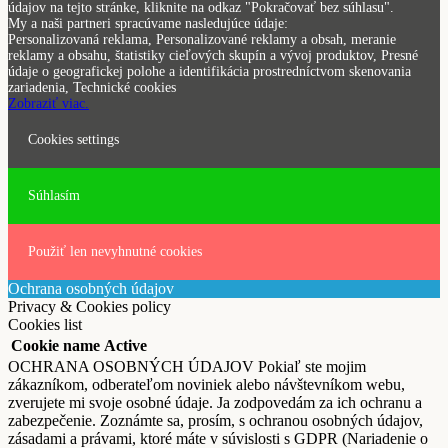
údajov na tejto stránke, kliknite na odkaz "Pokračovať bez súhlasu".
My a naši partneri spracúvame nasledujúce údaje:
Personalizovaná reklama, Personalizované reklamy a obsah, meranie
reklamy a obsahu, štatistiky cieľových skupín a vývoj produktov, Presné
údaje o geografickej polohe a identifikácia prostredníctvom skenovania
zariadenia, Technické cookies
Zobraziť viac.
Cookies settings
Súhlasím
Použiť len nevyhnutné cookies
Ochrana osobných údajov
Privacy & Cookies policy
Cookies list
Cookie name
Active
OCHRANA OSOBNÝCH ÚDAJOV Pokiaľ ste mojim
zákazníkom, odberateľom noviniek alebo návštevníkom webu,
zverujete mi svoje osobné údaje. Ja zodpovedám za ich ochranu a
zabezpečenie. Zoznámte sa, prosím, s ochranou osobných údajov,
zásadami a právami, ktoré máte v súvislosti s GDPR (Nariadenie o