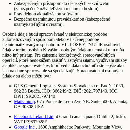
Zabezpečeným prístupom do členských sekcií webu
(zabezpečené užívateľským menom a heslom).
Pravidelnou aktualizáciou softwaru.
Bezpečne uzamknutou prevádzkarňou (zabezpečené
uzamykateľnými dverami).
Osobné údaje budú spracovávané v elektronickej podobe
automatizovaným spôsobom alebo v tlačenej podobe
neautomatizovaným spôsobom. VII. POSKYTNUTIE osobných
údajov tretím osobám K vašim osobným údajom nemá okrem mňa
nikto iný prístup. Pre zaistenie konkrétnych spracovateľských
operácií, ktoré nedokážem zaistiť vlastnými silami, využívam služby
a aplikácie spracovateľov, ktorí vedia dáta ochrániť ešte lepšie ako
ja a na dané spracovanie sa špecializujú. Spracovateľmi osobných
údajov sú alebo môžu byť:
GLS General Logistics Systems Slovakia s.r.o. Budča 1039,
962 33 Budča, IČO: 36624942, DIČ: 2021797140, IČO
DPH: SK2021797140
MailChimp
, 675 Ponce de Leon Ave NE, Suite 5000, Atlanta,
GA 30308 USA
Facebook Ireland Ltd
, 4 Grand canal square, Dublin 2, Irsko,
VAT IE9692928F
Google Inc.
, 1600 Amphitheatre Parkway, Mountain View,