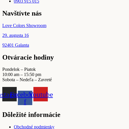
0903 915 015
Navštívte nás
Love Colors Showroom
29. augusta 16
92401 Galanta
Otváracie hodiny
Pondelok – Piatok
10:00 am – 15:50 pm
Sobota – Nedeľa – Zavreté
nstagram
Facebook-
Youtube
f
Dôležité informácie
Obchodné podmienky