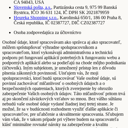
CA 94043, USA
Slovenská pošta, a.s.
, Partizánska cesta 9, 975 99 Banská
Bystrica, IČO 36 631 124, IČ DPH SK 2021879959
Heureka Shopping s.r.o.
, Karolinská 650/1, 186 00 Praha 8,
Česká republika, IČ 02387727, DIČ CZ02387727
Osoba zodpovedajúca za účtovníctvo
Osobné údaje, ktoré spracovávam ako správca aj ako spracovateľ,
môžem sprístupňovať výhradne spolupracovníkom a
spracovateľom, ktorí vykonávajú administratívnu a technickú
podporu pri fungovaní aplikácií potrebných k fungovaniu webu a
podporných aplikácií alebo sa podieľajú na chode môjho podnikania
(účtovník). Iným subjektom, je umožnený prístup len z dôvodu
plnenia zákonných povinností. Uisťujem vás, že moji
spolupracovníci, ktorí budú spracovávať Vaše osobné údaje, sú
povinní zachovávať mlčanlivosť o osobných údajoch a o
bezpečnostných opatreniach, ktorých zverejnenie by ohrozilo
zabezpečenie Vašich osobných údajov. Táto mlčanlivosť pritom trvá
aj po skončení záväzkových vzťahov so mnou. Bez vášho súhlasu
nebudú vaše osobné údaje vydané žiadnej inej tretej strane. Je
možné, že sa v budúcnosti rozhodnem využiť ďalšie aplikácie či
spracovateľov, pre uľahčenie a skvalitnenie spracovania. Sľubujem
vám však, že v takom prípade pri výbere budem na spracovateľa
klásť minimálne rovnaké nároky na zabezpečenie a kvalitu