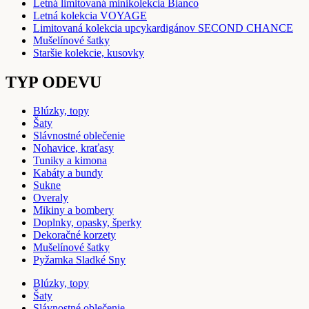
Letná limitovaná minikolekcia Bianco
Letná kolekcia VOYAGE
Limitovaná kolekcia upcykardigánov SECOND CHANCE
Mušelínové šatky
Staršie kolekcie, kusovky
TYP ODEVU
Blúzky, topy
Šaty
Slávnostné oblečenie
Nohavice, kraťasy
Tuniky a kimona
Kabáty a bundy
Sukne
Overaly
Mikiny a bombery
Doplnky, opasky, šperky
Dekoračné korzety
Mušelínové šatky
Pyžamka Sladké Sny
Blúzky, topy
Šaty
Slávnostné oblečenie