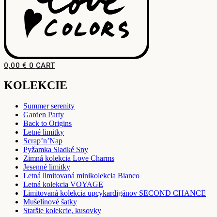
0,00
€
0
CART
KOLEKCIE
Summer serenity
Garden Party
Back to Origins
Letné limitky
Scrap’n’Nap
Pyžamka Sladké Sny
Zimná kolekcia Love Charms
Jesenné limitky
Letná limitovaná minikolekcia Bianco
Letná kolekcia VOYAGE
Limitovaná kolekcia upcykardigánov SECOND CHANCE
Mušelínové šatky
Staršie kolekcie, kusovky