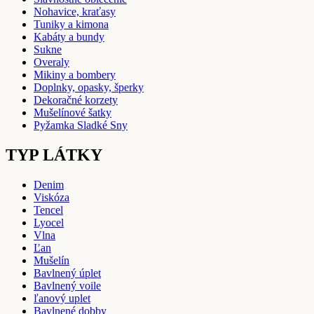
Nohavice, kraťasy
Tuniky a kimona
Kabáty a bundy
Sukne
Overaly
Mikiny a bombery
Doplnky, opasky, šperky
Dekoračné korzety
Mušelínové šatky
Pyžamka Sladké Sny
TYP LÁTKY
Denim
Viskóza
Tencel
Lyocel
Vlna
Ľan
Mušelín
Bavlnený úplet
Bavlnený voile
ľanový uplet
Bavlnené dobby