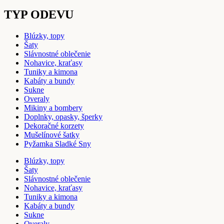
TYP ODEVU
Blúzky, topy
Šaty
Slávnostné oblečenie
Nohavice, kraťasy
Tuniky a kimona
Kabáty a bundy
Sukne
Overaly
Mikiny a bombery
Doplnky, opasky, šperky
Dekoračné korzety
Mušelínové šatky
Pyžamka Sladké Sny
Blúzky, topy
Šaty
Slávnostné oblečenie
Nohavice, kraťasy
Tuniky a kimona
Kabáty a bundy
Sukne
Overaly