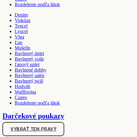
Rozdelenie podľa látok
Denim
Viskóza
Tencel
Lyocel
Vlna
Ľan
Mušelín
Bavlnený úplet
Bavlnený voile
ľanový uplet
Bavlnené dobby
Bavlnený satén
Bavlnený twill
Hodváb
Wafflovina
Cupro
Rozdelenie podľa látok
Darčekové poukazy
VYBRAŤ TEN PRAVÝ