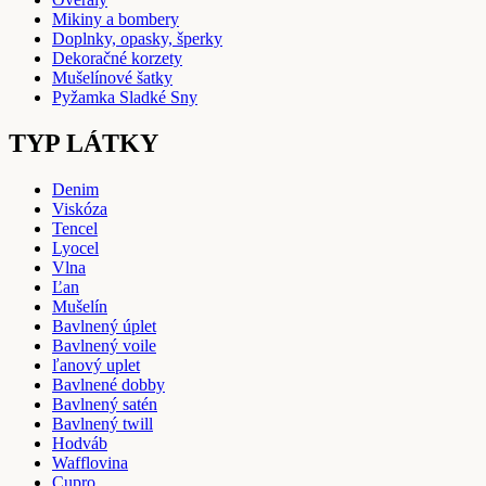
Mikiny a bombery
Doplnky, opasky, šperky
Dekoračné korzety
Mušelínové šatky
Pyžamka Sladké Sny
TYP LÁTKY
Denim
Viskóza
Tencel
Lyocel
Vlna
Ľan
Mušelín
Bavlnený úplet
Bavlnený voile
ľanový uplet
Bavlnené dobby
Bavlnený satén
Bavlnený twill
Hodváb
Wafflovina
Cupro