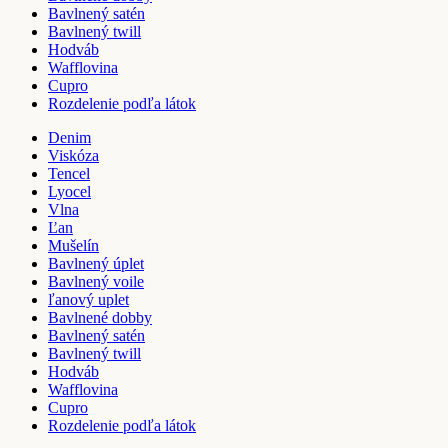
Bavlnený satén
Bavlnený twill
Hodváb
Wafflovina
Cupro
Rozdelenie podľa látok
Denim
Viskóza
Tencel
Lyocel
Vlna
Ľan
Mušelín
Bavlnený úplet
Bavlnený voile
ľanový uplet
Bavlnené dobby
Bavlnený satén
Bavlnený twill
Hodváb
Wafflovina
Cupro
Rozdelenie podľa látok